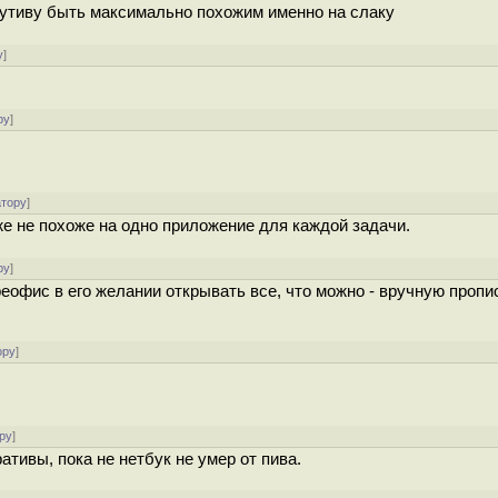
ибутиву быть максимально похожим именно на слаку
у
]
ру
]
атору
]
же не похоже на одно приложение для каждой задачи.
ру
]
реофис в его желании открывать все, что можно - вручную проп
ору
]
ру
]
тивы, пока не нетбук не умер от пива.