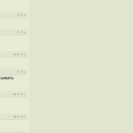
+
–
/
+
–
/
+
–
/
+3
+
–
/
исывать
+
–
/
+1
+
–
/
+5