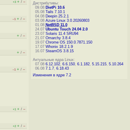
+
–
/
+3
Дистрибутивы:
09.08
DietPi 10.6
05.08
Tails 7.10.1
04.08
Deepin 25.2.1
+
–
/
–1
03.08
Azure Linux 3.0.20260803
01.08
NetBSD 11.0
24.07
Ubuntu Touch 24.04 2.0
23.07
Solaris 11.4 SRU94
+
–
/
21.07
Omarchy 3.8.4
19.07
Chrome OS 150.0.7871.150
17.07
Whonix 18.2.1.9
16.07
SteamOS 3.8.15
+
–
/
Актуальные ядра Linux:
07.08
6.12.102
,
6.6.150
,
6.1.182
,
5.15.215
,
5.10.264
06.08
7.1.7
,
6.18.43
+
–
/
–1
Изменения в ядре 7.2
+
–
/
+1
+
–
/
+2