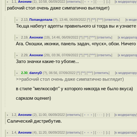
1.1
,
Аноним
(
1
), 10:58, 06/09/2022 [
ответить
] [
﹢﹢﹢
] [
· · ·
]
[
↓
] [
к модератору
рабочий стол очень даже симпатично выглядит)
2.13
,
Попандопала
(
?
), 13:46, 06/09/2022 [
^
] [
^^
] [
^^^
] [
ответить
]
[
к моде
Тю,ща набегут адепты правильного ui тогда вы и узнаете
2.19
,
Аноним
(
19
), 14:46, 06/09/2022 [
^
] [
^^
] [
^^^
] [
ответить
]
[
к модерато
Ага. Окошки, иконки, панель задач, «пуск», обои. Ничего
2.29
,
Аноним
(
29
), 03:36, 07/09/2022 [
^
] [
^^
] [
^^^
] [
ответить
]
[
к модерато
Зато значки какие-то убогие...
2.30
,
dannyD
(
?
), 06:56, 07/09/2022 [
^
] [
^^
] [
^^^
] [
ответить
]
[
к модератор
>>рабочий стол очень даже симпатично выглядит)
в стиле "мелкософт" у которого никогда не было вкуса)
сарказм оценил)
1.2
,
Аноним
(
2
), 11:00, 06/09/2022 [
ответить
] [
﹢﹢﹢
] [
· · ·
]
[
↑
] [
к модератору
Салический дистрибутив.
1.4
,
Аноним
(
4
), 11:20, 06/09/2022 [
ответить
] [
﹢﹢﹢
] [
· · ·
]
[
↓
] [
к модератору