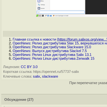
Главная ссылка к новости (
https://forum.salixos.org/view...
OpenNews: Релиз дистрибутива Slax 15, вернувшегося н
OpenNews: Релиз дистрибутива Slackware 15.0
OpenNews: Выпуск дистрибутива Slackel 7.5
OpenNews: Релиз Linux дистрибутива Salix 13.1
OpenNews: Релиз Linux-дистрибутива Zenwalk 15
Лицензия:
CC BY 3.0
Короткая ссылка: https://opennet.ru/57737-salix
Ключевые слова:
salix
,
slackware
При перепечатке указа
Обсуждение
(27)