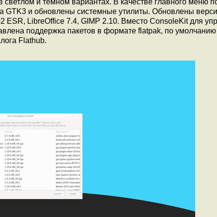
 светлом и тёмном вариантах. В качестве главного меню п
а GTK3 и обновлены системные утилиты. Обновлены верси
102 ESR, LibreOffice 7.4, GIMP 2.10. Вместо ConsoleKit для у
авлена поддержка пакетов в формате flatpak, по умолчанию
ога Flathub.