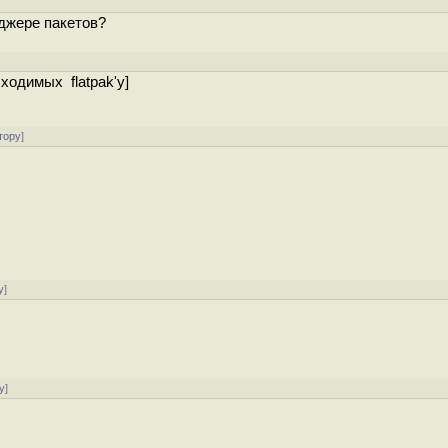
еджере пакетов?
бходимых flatpak'у]
тору
]
у
]
у
]