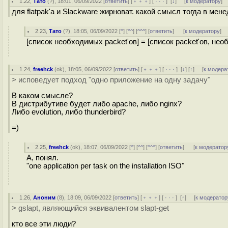
1.22
,
Тато
(
?
), 18:01, 06/09/2022 [
ответить
] [
﹢﹢﹢
] [
· · ·
]
[
↓
] [
к модератору
]
для flatpak'а и Slackware жирноват. какой смысл тогда в мен
2.23
,
Тато
(
?
), 18:05, 06/09/2022 [
^
] [
^^
] [
^^^
] [
ответить
]
[
к модератору
]
[список необходимых packet'ов] = [список packet'ов, нео
1.24
,
freehck
(
ok
), 18:05, 06/09/2022 [
ответить
] [
﹢﹢﹢
] [
· · ·
]
[
↓
] [
↑
] [
к модера
> исповедует подход "одно приложение на одну задачу"
В каком смысле?
В дистрибутиве будет либо apache, либо nginx?
Либо evolution, либо thunderbird?
=)
2.25
,
freehck
(
ok
), 18:07, 06/09/2022 [
^
] [
^^
] [
^^^
] [
ответить
]
[
к модератор
А, понял.
"one application per task on the installation ISO"
1.26
,
Аноним
(
8
), 18:09, 06/09/2022 [
ответить
] [
﹢﹢﹢
] [
· · ·
]
[
↑
] [
к модератор
> gslapt, являющийся эквивалентом slapt-get
кто все эти люди?