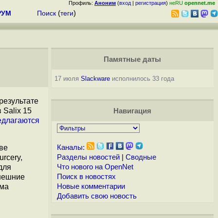
Профиль:
Аноним
(
вход
|
регистрация
)
неRU
opennet.me
РУМ
Поиск
(
теги
)
Памятные даты
17 июля
Slackware
исполнилось 33 года
результате
 Salix 15
Навигация
едлагаются
ве
Каналы:
rcery,
Разделы новостей
|
Сводные
для
Что нового на OpenNet
внешние
Поиск в новостях
има
Новые комментарии
Добавить свою новость