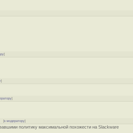
]
ору
]
у
]
ератору
]
] [
к модератору
]
ивавшими политику максимальной похожести на Slackware