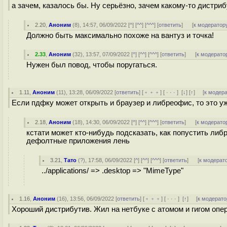
а зачем, казалось бы. Ну серьёзно, зачем какому-то дистр
2.20
,
Аноним
(
8
), 14:57, 06/09/2022 [
^
] [
^^
] [
^^^
] [
ответить
]
[
к модератор
Должно быть максимально похоже на вантуз и точка!
2.33
,
Аноним
(
32
), 13:57, 07/09/2022 [
^
] [
^^
] [
^^^
] [
ответить
]
[
к модерато
Нужен был повод, чтобы поругаться.
1.11
,
Аноним
(
11
), 13:28, 06/09/2022 [
ответить
] [
﹢﹢﹢
] [
· · ·
]
[
↓
] [
↑
] [
к модер
Если пдфку может открыть и браузер и либреофис, то это у
2.18
,
Аноним
(
18
), 14:30, 06/09/2022 [
^
] [
^^
] [
^^^
] [
ответить
]
[
к модерато
кстати может кто-нибудь подсказать, как попустить либ
дефолтные приложения лень
3.21
,
Тато
(
?
), 17:58, 06/09/2022 [
^
] [
^^
] [
^^^
] [
ответить
]
[
к модерат
../applications/ => .desktop => "MimeType"
1.16
,
Аноним
(
16
), 13:56, 06/09/2022 [
ответить
] [
﹢﹢﹢
] [
· · ·
]
[
↑
] [
к модерато
Хороший дистрибутив. Жил на нетбуке с атомом и гигом опера