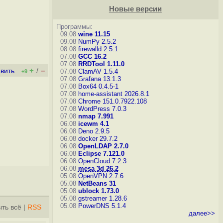
Новые версии
Программы:
09.08
wine 11.15
09.08
NumPy 2.5.2
08.08
firewalld 2.5.1
07.08
GCC 16.2
07.08
RRDTool 1.11.0
+
–
вить
/
07.08
ClamAV 1.5.4
+9
07.08
Grafana 13.1.3
07.08
Box64 0.4.5-1
07.08
home-assistant 2026.8.1
07.08
Chrome 151.0.7922.108
07.08
WordPress 7.0.3
07.08
nmap 7.991
06.08
icewm 4.1
06.08
Deno 2.9.5
06.08
docker 29.7.2
06.08
OpenLDAP 2.7.0
06.08
Eclipse 7.121.0
06.08
OpenCloud 7.2.3
06.08
mesa 3d 26.2
05.08
OpenVPN 2.7.6
05.08
NetBeans 31
05.08
ublock 1.73.0
05.08
gstreamer 1.28.6
05.08
PowerDNS 5.1.4
ть всё
|
RSS
далее>>