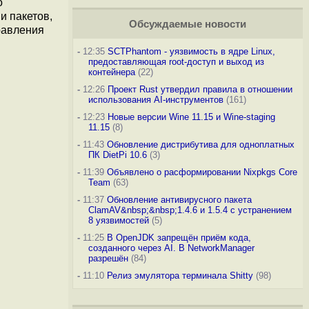
о
и пакетов,
Обсуждаемые новости
правления
-
12:35
SCTPhantom - уязвимость в ядре Linux,
предоставляющая root-доступ и выход из
контейнера
(22)
-
12:26
Проект Rust утвердил правила в отношении
использования AI-инструментов
(161)
-
12:23
Новые версии Wine 11.15 и Wine-staging
11.15
(8)
-
11:43
Обновление дистрибутива для одноплатных
ПК DietPi 10.6
(3)
-
11:39
Объявлено о расформировании Nixpkgs Core
Team
(63)
-
11:37
Обновление антивирусного пакета
ClamAV&nbsp;&nbsp;1.4.6 и 1.5.4 с устранением
8 уязвимостей
(5)
-
11:25
В OpenJDK запрещён приём кода,
созданного через AI. В NetworkManager
разрешён
(84)
-
11:10
Релиз эмулятора терминала Shitty
(98)