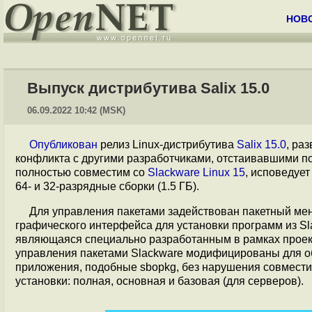
НОВ
Выпуск дистрибутива Salix 15.0
06.09.2022 10:42 (MSK)
Опубликован
релиз Linux-дистрибутива
Salix 15.0
, ра
конфликта с другими разработчиками, отстаивавшими по
полностью совместим со
Slackware Linux 15
, исповедует
64- и 32-разрядные сборки (1.5 ГБ).
Для управления пакетами задействован пакетный мене
графического интерфейса для установки программ из Sla
являющаяся специально разработанным в рамках проекта
управления пакетами Slackware модифицированы для об
приложения, подобные sbopkg, без нарушения совместим
установки: полная, основная и базовая (для серверов).