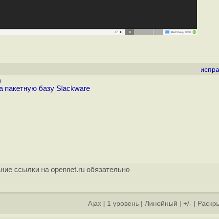
испра
)
а пакетную базу Slackware
ние ссылки на opennet.ru обязательно
Ajax
|
1 уровень
|
Линейный
|
+/-
|
Раскры