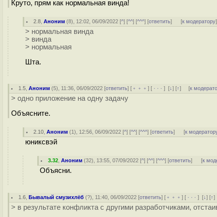
Круто, прям как нормальная винда!
2.8
,
Аноним
(
8
), 12:02, 06/09/2022 [
^
] [
^^
] [
^^^
] [
ответить
]
[
к модератору
> нормальная винда
> винда
> нормальная
Шта.
1.5
,
Аноним
(
5
), 11:36, 06/09/2022 [
ответить
] [
﹢﹢﹢
] [
· · ·
]
[
↓
] [
↑
] [
к модерат
> одно приложение на одну задачу
Объясните.
2.10
,
Аноним
(
1
), 12:56, 06/09/2022 [
^
] [
^^
] [
^^^
] [
ответить
]
[
к модератор
юниксвэй
3.32
,
Аноним
(
32
), 13:55, 07/09/2022 [
^
] [
^^
] [
^^^
] [
ответить
]
[
к мод
Объясни.
1.6
,
Бывалый смузихлёб
(
?
), 11:40, 06/09/2022 [
ответить
] [
﹢﹢﹢
] [
· · ·
]
[
↓
] [
↑
> в результате конфликта с другими разработчиками, отста