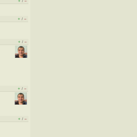
+
–
/
+
–
/
+
–
/
+
–
/
+
–
/