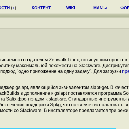
ОСТИ
(
+
)
КОНТЕНТ
WIKI
MAN'ы
ФО
звиваемого создателем Zenwalk Linux, покинувшим проект в 
литику максимальной похожести на Slackware. Дистрибутив
 подход "одно приложение на одну задачу". Для загрузки
пр
джер gslapt, являющийся эквивалентом slapt-get. В качест
ckBuilds в дополнение к gslapt поставляется программа Sou
 Salix фронтэндом к slapt-src. Стандартные инструменты 
еспечения поддержки Spkg, что позволяет использовать 
ости со Slackware. В инсталляторе предлагается три реж