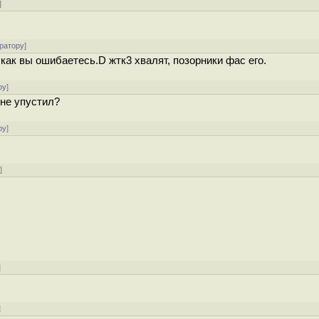
]
ратору
]
 как вы ошибаетесь.D жтк3 хвалят, позорники фас его.
ру
]
 не упустил?
ру
]
у
]
]
]