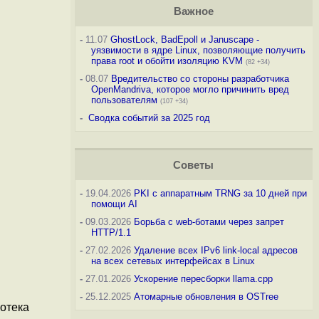
Важное
-
11.07
GhostLock, BadEpoll и Januscape -
уязвимости в ядре Linux, позволяющие получить
права root и обойти изоляцию KVM
(82 +34)
-
08.07
Вредительство со стороны разработчика
OpenMandriva, которое могло причинить вред
пользователям
(107 +34)
-
Сводка событий за 2025 год
Советы
-
19.04.2026
PKI с аппаратным TRNG за 10 дней при
помощи AI
-
09.03.2026
Борьба с web-ботами через запрет
HTTP/1.1
-
27.02.2026
Удаление всех IPv6 link-local адресов
на всех сетевых интерфейсах в Linux
-
27.01.2026
Ускорение пересборки llama.cpp
-
25.12.2025
Атомарные обновления в OSTree
иотека