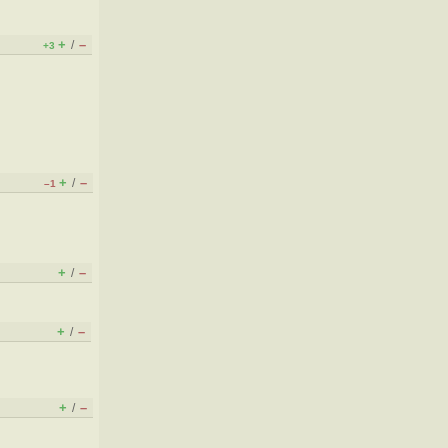
+
–
/
+3
+
–
/
–1
+
–
/
+
–
/
+
–
/