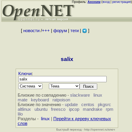
Профиль:
Аноним
(
вход
|
регистрация
)
[
новости
/
+++
|
форум
|
теги
|
]
salix
Ключи
:
Близкие по совпадению -
slackware
linux
mate
keyboard
ratpoison
Близкие по значению -
update
centos
pkgsrc
altlinux
ubuntu
freesco
ipcop
mandrake
rpm
lilo
Разделы -
linux
|
Перейти к дереву ключевых
слов
Быстрый переход - http://opennet.ru/ключ