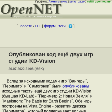
Профиль:
Аноним
(
вход
|
регистрация
)
неRU
opennet.me
[
новости
/
+++
|
форум
|
теги
|
]
Опубликован код ещё двух игр
студии KD-Vision
20.07.2022 21:08 (MSK)
Вслед за исходными кодами игр "Вангеры",
"Периметр" и "Самогонки" были
опубликованы
исходные тексты ещё двух игр студии KD-Vision
(бывшая KD-Lab) - "Периметр 2: Новая Земля" и
"Maelstrom: The Battle for Earth Begins". Обе игры
построены на Vista Engine - развитии движка
"Периметра", который поддерживает водные