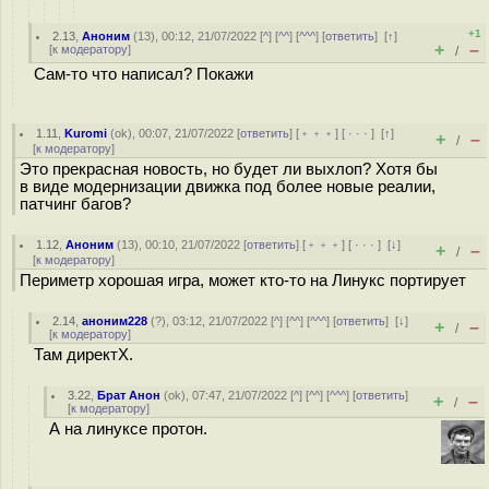
+1
2.13
,
Аноним
(
13
), 00:12, 21/07/2022 [
^
] [
^^
] [
^^^
] [
ответить
]
[
↑
]
+
–
[
к модератору
]
/
Сам-то что написал? Покажи
1.11
,
Kuromi
(
ok
), 00:07, 21/07/2022 [
ответить
] [
﹢﹢﹢
] [
· · ·
]
[
↑
]
+
–
/
[
к модератору
]
Это прекрасная новость, но будет ли выхлоп? Хотя бы
в виде модернизации движка под более новые реалии,
патчинг багов?
1.12
,
Аноним
(
13
), 00:10, 21/07/2022 [
ответить
] [
﹢﹢﹢
] [
· · ·
]
[
↓
]
+
–
/
[
к модератору
]
Периметр хорошая игра, может кто-то на Линукс портирует
2.14
,
аноним228
(
?
), 03:12, 21/07/2022 [
^
] [
^^
] [
^^^
] [
ответить
]
[
↓
]
+
–
/
[
к модератору
]
Там директХ.
3.22
,
Брат Анон
(
ok
), 07:47, 21/07/2022 [
^
] [
^^
] [
^^^
] [
ответить
]
+
–
/
[
к модератору
]
А на линуксе протон.