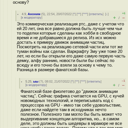
основу?
+6
4.9
,
Аноним
(
5
), 22:54, 20/07/2022 [
^
] [
^^
] [
^^^
] [
ответить
]
[
↓
]
+
–
[
к модератору
]
/
Это коммерческая реализация ртс, даже с учетом что
ей 20 лет, она все равно должна быть лучше чем чьи
то поделки которые сделаны как хобби в свободное
время и не добравшиеся до релиза. Из исх можно
достать к примеру движок анимации частиц.
Посмотреть на реализацию сетевой части или тот же
туман войны как сделан. Варкрафту 3му уже тоже 20
лет, но если бы открыли его даже самую первую часть
демку, алфу раннию, новости были бы сейчас по
всюду и его точно бы взяли за основу к чему то.
Разница в размере фанатской базы.
–1
5.25
,
ыы
(
?
), 08:02, 21/07/2022 [
^
] [
^^
] [
^^^
] [
ответить
]
+
–
[
к модератору
]
/
Фанатской базе фиолетово до "движок анимации
частиц". Сейчас графика считается на GPU, с кучей
новомодных технологий, и переписывать код с
процессора на GPU - имхо так себе удовольствие,
даже если найдете там в исходниках нечто
полезное. Полезного там могло бы быть может что
выдергивание концепции алгоритма, но... в самом
деле, это должны быть шедевры в мраморе не все