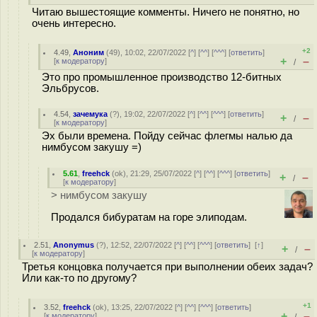
Читаю вышестоящие комменты. Ничего не понятно, но
очень интересно.
+2
4.49
,
Аноним
(
49
), 10:02, 22/07/2022 [
^
] [
^^
] [
^^^
] [
ответить
]
+
–
[
к модератору
]
/
Это про промышленное производство 12-битных
Эльбрусов.
4.54
,
зачемука
(
?
), 19:02, 22/07/2022 [
^
] [
^^
] [
^^^
] [
ответить
]
+
–
/
[
к модератору
]
Эх были времена. Пойду сейчас флегмы налью да
нимбусом закушу =)
5.61
,
freehck
(
ok
), 21:29, 25/07/2022 [
^
] [
^^
] [
^^^
] [
ответить
]
+
–
/
[
к модератору
]
> нимбусом закушу
Продался бибуратам на горе элиподам.
2.51
,
Anonymus
(
?
), 12:52, 22/07/2022 [
^
] [
^^
] [
^^^
] [
ответить
]
[
↑
]
+
–
/
[
к модератору
]
Третья концовка получается при выполнении обеих задач?
Или как-то по другому?
+1
3.52
,
freehck
(
ok
), 13:25, 22/07/2022 [
^
] [
^^
] [
^^^
] [
ответить
]
+
–
[
к модератору
]