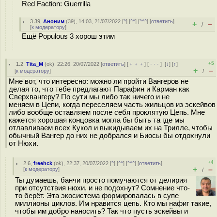
Red Faction: Guerrilla
3.39
,
Аноним
(
39
), 14:03, 21/07/2022 [
^
] [
^^
] [
^^^
] [
ответить
]
+
–
/
[
к модератору
]
Ещё Populous 3 хорош этим
+5
1.2
,
Tita_M
(
ok
), 22:26, 20/07/2022 [
ответить
] [
﹢﹢﹢
] [
· · ·
]
[
↓
] [
↑
]
+
–
[
к модератору
]
/
Мне вот, что интересно: можно ли пройти Вангеров не
делая то, что тебе предлагают Парафин и Карман как
Сверхвангеру? По сути мы либо так ничего и не
меняем в Цепи, когда переселяем часть жильцов из эскейвов
либо вообще оставляем после себя проклятую Цепь. Мне
кажется хорошая концовка могла бы быть та где мы
отлавливаем всех Кукол и выкидываем их на Трилле, чтобы
обычный Вангер до них не добрался и Биосы бы отдохнули
от Нюхи.
+4
2.6
,
freehck
(
ok
), 22:37, 20/07/2022 [
^
] [
^^
] [
^^^
] [
ответить
]
+
–
[
к модератору
]
/
Ты думаешь, банчи просто помучаются от делирия
при отсутствия нюхи, и не подохнут? Сомнение что-
то берёт. Эта экосистема формировалась в супе
миллионы циклов. Им нравится цепь. Кто мы нафиг такие,
чтобы им добро наносить? Так что пусть эскейвы и