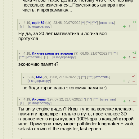
чека чтобы такое делать. Потому что с тех пор мир
несколько изменился...Поменялась аппаратная
часть, и программная...
+1
4.10
,
topin89
(
ok
), 23:48, 20/07/2022 [
^
] [
^^
] [
^^^
] [
ответить
]
+
–
[
↑
] [
к модератору
]
/
Ну да, за 20 лет математика и логика вся
протухла
+1
4.18
,
Линчеватель ветеранов
(
?
), 06:05, 21/07/2022 [
^
] [
^^
]
+
–
[
^^^
] [
ответить
]
[
↓
] [
к модератору
]
/
экономию памяти?
–1
5.26
,
ыы
(
?
), 08:08, 21/07/2022 [
^
] [
^^
] [
^^^
] [
ответить
]
+
–
[
к модератору
]
/
но боди кэрэс ваша экономия памяти :)
4.19
,
Аноним
(
19
), 07:12, 21/07/2022 [
^
] [
^^
] [
^^^
] [
ответить
]
+
–
/
[
↑
] [
к модератору
]
Ты unity engine видел? Игры тупо на коленке клепают,
памяти и проц жрет только в путь, простенькое 3D
главное меню игры кушает 100% gpu в каждой второй
игре. Примеров тому море: pathfinder kingmaker + wotr,
solasta crown of the magister, last epoch.