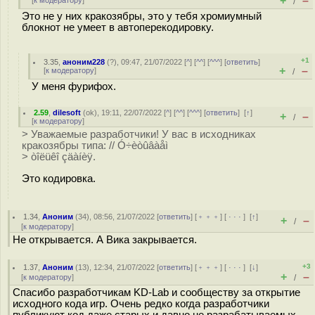
+
–
[
к модератору
]
/
Это не у них кракозябры, это у тебя хромиумный
блокнот не умеет в автоперекодировку.
+1
3.35
,
аноним228
(
?
), 09:47, 21/07/2022 [
^
] [
^^
] [
^^^
] [
ответить
]
+
–
[
к модератору
]
/
У меня фурифох.
2.59
,
dilesoft
(
ok
), 19:11, 22/07/2022 [
^
] [
^^
] [
^^^
] [
ответить
]
[
↑
]
+
–
/
[
к модератору
]
> Уважаемые разработчики! У вас в исходниках
кракозябры типа: // Ó÷èòûâàåì
> òîëüêî çäàíèÿ.
Это кодировка.
1.34
,
Аноним
(
34
), 08:56, 21/07/2022 [
ответить
] [
﹢﹢﹢
] [
· · ·
]
[
↑
]
+
–
/
[
к модератору
]
Не открывается. А Вика закрывается.
+3
1.37
,
Аноним
(
13
), 12:34, 21/07/2022 [
ответить
] [
﹢﹢﹢
] [
· · ·
]
[
↓
]
+
–
[
к модератору
]
/
Спасибо разработчикам KD-Lab и сообществу за открытие
исходного кода игр. Очень редко когда разработчики