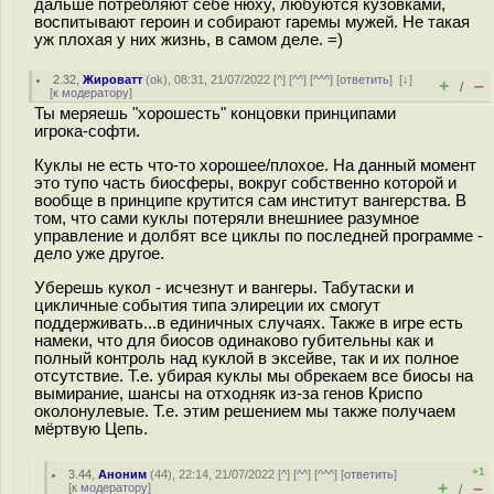
дальше потребляют себе нюху, любуются кузовками,
воспитывают герoин и собирают гаремы мужей. Не такая
уж плохая у них жизнь, в самом деле. =)
2.32
,
Жироватт
(
ok
), 08:31, 21/07/2022 [
^
] [
^^
] [
^^^
] [
ответить
]
[
↓
]
+
–
/
[
к модератору
]
Ты меряешь "хорошесть" концовки принципами
игрока-софти.
Куклы не есть что-то хорошее/плохое. На данный момент
это тупо часть биосферы, вокруг собственно которой и
вообще в принципе крутится сам институт вангерства. В
том, что сами куклы потеряли внешниее разумное
управление и долбят все циклы по последней программе -
дело уже другое.
Уберешь кукол - исчезнут и вангеры. Табутаски и
цикличные события типа элиреции их смогут
поддерживать...в единичных случаях. Также в игре есть
намеки, что для биосов одинаково губительны как и
полный контроль над куклой в эксейве, так и их полное
отсутствие. Т.е. убирая куклы мы обрекаем все биосы на
вымирание, шансы на отходняк из-за генов Криспо
околонулевые. Т.е. этим решением мы также получаем
мёртвую Цепь.
+1
3.44
,
Аноним
(
44
), 22:14, 21/07/2022 [
^
] [
^^
] [
^^^
] [
ответить
]
+
–
[
к модератору
]
/