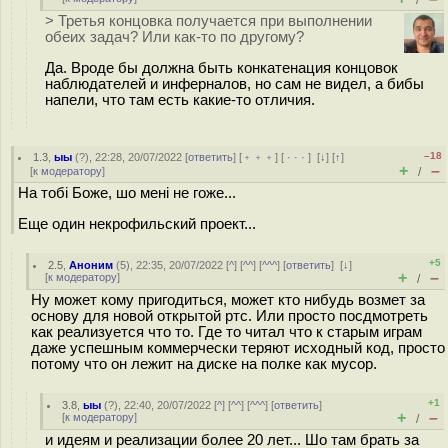
/
> Третья концовка получается при выполнении
обеих задач? Или как-то по другому?
Да. Вроде бы должна быть конкатенация концовок
наблюдателей и инферналов, но сам не видел, а бибы
напели, что там есть какие-то отличия.
–18
1.3
,
ыы
(
?
), 22:28, 20/07/2022 [
ответить
] [
﹢﹢﹢
] [
· · ·
]
[
↓
] [
↑
]
+
–
[
к модератору
]
/
На тобi Боже, шо менi не гоже...
Еще один некрофильский проект...
+5
2.5
,
Аноним
(
5
), 22:35, 20/07/2022 [
^
] [
^^
] [
^^^
] [
ответить
]
[
↓
]
+
–
[
к модератору
]
/
Ну может кому пригодиться, может кто нибудь возмет за
основу для новой открытой ртс. Или просто посдмотреть
как реализуется что то. Где то читал что к старым играм
даже успешным коммерчески теряют исходный код, просто
потому что он лежит на диске на полке как мусор.
+1
3.8
,
ыы
(
?
), 22:40, 20/07/2022 [
^
] [
^^
] [
^^^
] [
ответить
]
+
–
[
к модератору
]
/
и идеям и реализации более 20 лет... Шо там брать за