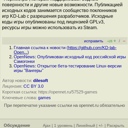
поверхности и другие новые возможности. Публикацией
исходных кодов занимается сообщество поклонников
игр KD-Lab с разрешения разработчиков. Исходные
коды игры опубликованы под лицензией GPLv3,
ресурсы игры можно использовать из Steam.
+
–
исправить
/
+28
Главная ссылка к новости (
https://github.com/KD-lab-
Open...
)
OpenNews: Опубликован исходный код российской игры
Самогонки
OpenNews: Открытое бета-тестирование Linux-версии
игры "Вангеры"
Автор новости:
dilesoft
Лицензия:
CC BY 3.0
Короткая ссылка: https://opennet.ru/57529-games
Ключевые слова:
games
При перепечатке указание ссылки на opennet.ru обязательно
Обсуждение
Ajax
|
1 уровень
|
Линейный
|
+/-
|
Раскрыть