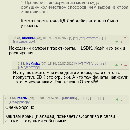
> Пролюбить информацию можно куда
бо́льшим количеством способов, чем выход из строя
> накопителя.
Кстати, часть кода КД-Лаб действительно было
утеряно.
–1
2.48
,
Аноним
(
48
), 01:19, 22/07/2022 [
^
] [
^^
] [
^^^
] [
ответить
]
[
↑
]
+
–
[
к модератору
]
/
Исходники халфы и так открыты. HLSDK, Xash и их sdk и
расширения
3.53
,
InuYasha
(
??
), 15:30, 22/07/2022 [
^
] [
^^
] [
^^^
] [
ответить
]
+
–
/
[
к модератору
]
Ну-ну, покажите мне исходники халфы, если я что-то
пропустил. SDK это огрызки. А что там фанаты написали
- это != исходникам. Так же как и OpenMW.
1.55
,
mos87
(
ok
), 19:08, 22/07/2022 [
ответить
] [
﹢﹢﹢
] [
· · ·
]
[
↑
]
+
–
/
[
к модератору
]
Очень хорошо.
Как там Кранк (и алабаи) поживает? Особливо в связи
с.. гмм... текущими событиями.