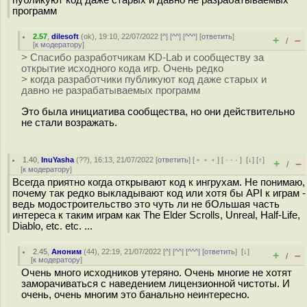
публикуют код даже старых и давно не разрабатываемых
программ
2.57
,
dilesoft
(
ok
), 19:10, 22/07/2022 [
^
] [
^^
] [
^^^
] [
ответить
]
+
–
/
[
к модератору
]
> Спасибо разработчикам KD-Lab и сообществу за
открытие исходного кода игр. Очень редко
> когда разработчики публикуют код даже старых и
давно не разрабатываемых программ
Это была инициатива сообщества, но они действительно
не стали возражать.
1.40
,
InuYasha
(
??
), 16:13, 21/07/2022 [
ответить
] [
﹢﹢﹢
] [
· · ·
]
[
↓
] [
↑
]
+
–
/
[
к модератору
]
Всегда приятно когда открывают код к ингрухам. Не понимаю,
почему так редко выкладывают код или хотя бы API к играм -
ведь модостроительство это чуть ли не бОльшая часть
интереса к таким играм как The Elder Scrolls, Unreal, Half-Life,
Diablo, etc. etc. ...
2.45
,
Аноним
(
44
), 22:19, 21/07/2022 [
^
] [
^^
] [
^^^
] [
ответить
]
[
↓
]
+
–
/
[
к модератору
]
Очень много исходников утеряно. Очень многие не хотят
заморачиваться с наведением лицензионной чистоты. И
очень, очень многим это банально неинтересно.