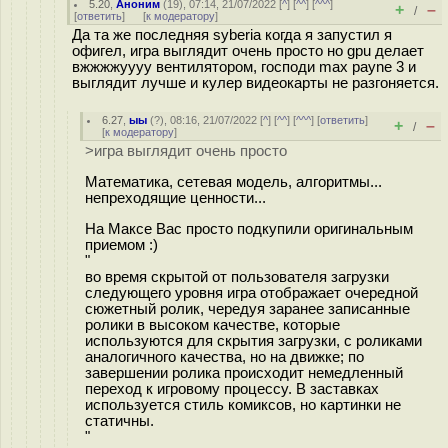
5.20
,
Аноним
(
19
), 07:14, 21/07/2022 [
^
] [
^^
] [
^^^
]
+
–
/
[
ответить
]
[
к модератору
]
Да та же последняя syberia когда я запустил я
офигел, игра выглядит очень просто но gpu делает
вжжжжуууу вентилятором, господи max payne 3 и
выглядит лучше и кулер видеокарты не разгоняется.
6.27
,
ыы
(
?
), 08:16, 21/07/2022 [
^
] [
^^
] [
^^^
] [
ответить
]
+
–
/
[
к модератору
]
>игра выглядит очень просто
Математика, сетевая модель, алгоритмы...
непреходящие ценности...
На Максе Вас просто подкупили оригинальным
приемом :)
"
во время скрытой от пользователя загрузки
следующего уровня игра отображает очередной
сюжетный ролик, чередуя заранее записанные
ролики в высоком качестве, которые
используются для скрытия загрузки, с роликами
аналогичного качества, но на движке; по
завершении ролика происходит немедленный
переход к игровому процессу. В заставках
используется стиль комиксов, но картинки не
статичны.
"