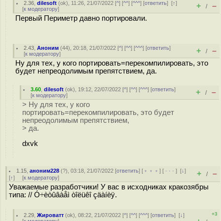
2.36
,
dilesoft
(
ok
), 11:26, 21/07/2022 [
^
] [
^^
] [
^^^
] [
ответить
]
[
↑
]
+
–
/
[
к модератору
]
Первый Периметр давно портировали.
2.43
,
Аноним
(
44
), 20:18, 21/07/2022 [
^
] [
^^
] [
^^^
] [
ответить
]
+
–
/
[
к модератору
]
Ну для тех, у кого портировать=перекомпилировать, это
будет непреодолимым препятствием, да.
3.60
,
dilesoft
(
ok
), 19:12, 22/07/2022 [
^
] [
^^
] [
^^^
] [
ответить
]
+
–
/
[
к модератору
]
> Ну для тех, у кого
портировать=перекомпилировать, это будет
непреодолимым препятствием,
> да.
dxvk
1.15
,
аноним228
(
?
), 03:18, 21/07/2022 [
ответить
] [
﹢﹢﹢
] [
· · ·
]
[
↓
]
+
–
/
[
↑
] [
к модератору
]
Уважаемые разработчики! У вас в исходниках кракозябры
типа: // Ó÷èòûâàåì òîëüêî çäàíèÿ.
+3
2.29
,
Жироватт
(
ok
), 08:22, 21/07/2022 [
^
] [
^^
] [
^^^
] [
ответить
]
[
↓
]