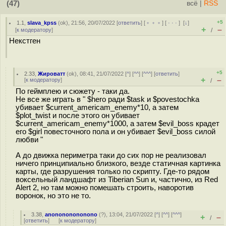
(47)
всё
|
RSS
+5
1.1
,
slava_kpss
(
ok
), 21:56, 20/07/2022 [
ответить
] [
﹢﹢﹢
] [
· · ·
]
[
↓
]
+
–
[
к модератору
]
/
Некстген
+5
2.33
,
Жироватт
(
ok
), 08:41, 21/07/2022 [
^
] [
^^
] [
^^^
] [
ответить
]
+
–
[
к модератору
]
/
По геймплею и сюжету - таки да.
Не все же играть в " $hero ради $task и $povestochka
убивает $current_americam_enemy*10, а затем
$plot_twist и после этого он убивает
$current_americam_enemy*1000, а затем $evil_boss крадет
его $girl повесточного пола и он убивает $evil_boss силой
любви "
А до движка периметра таки до сих пор не реализовал
ничего принципиально близкого, везде статичная картинка
карты, где разрушения только по скрипту. Где-то рядом
воксельный ландшафт из Tiberian Sun и, частично, из Red
Alert 2, но там можно помешать строить, наворотив
воронок, но это не то.
3.38
,
anonononononono
(
?
), 13:04, 21/07/2022 [
^
] [
^^
] [
^^^
]
+
–
/
[
ответить
]
[
к модератору
]