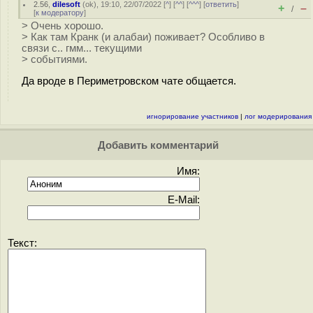
2.56
,
dilesoft
(
ok
), 19:10, 22/07/2022 [
^
] [
^^
] [
^^^
] [
ответить
]
+
–
/
[
к модератору
]
> Очень хорошо.
> Как там Кранк (и алабаи) поживает? Особливо в
связи с.. гмм... текущими
> событиями.
Да вроде в Периметровском чате общается.
игнорирование участников
|
лог модерирования
Добавить комментарий
Имя:
E-Mail:
Текст: