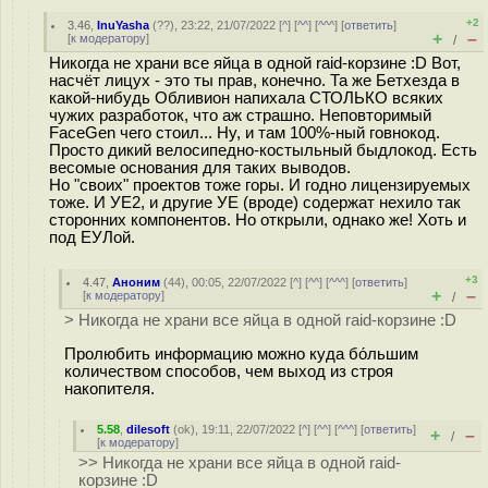
+2
3.46
,
InuYasha
(
??
), 23:22, 21/07/2022 [
^
] [
^^
] [
^^^
] [
ответить
]
+
–
[
к модератору
]
/
Никогда не храни все яйца в одной raid-корзине :D Вот,
насчёт лицух - это ты прав, конечно. Та же Бетхезда в
какой-нибудь Обливион напихала СТОЛЬКО всяких
чужих разработок, что аж страшно. Неповторимый
FaceGen чего стоил... Ну, и там 100%-ный говнокод.
Просто дикий велосипедно-костыльный быдлокод. Есть
весомые основания для таких выводов.
Но "своих" проектов тоже горы. И годно лицензируемых
тоже. И УЕ2, и другие УЕ (вроде) содержат нехило так
сторонних компонентов. Но открыли, однако же! Хоть и
под ЕУЛой.
+3
4.47
,
Аноним
(
44
), 00:05, 22/07/2022 [
^
] [
^^
] [
^^^
] [
ответить
]
+
–
[
к модератору
]
/
> Никогда не храни все яйца в одной raid-корзине :D
Пролюбить информацию можно куда бо́льшим
количеством способов, чем выход из строя
накопителя.
5.58
,
dilesoft
(
ok
), 19:11, 22/07/2022 [
^
] [
^^
] [
^^^
] [
ответить
]
+
–
/
[
к модератору
]
>> Никогда не храни все яйца в одной raid-
корзине :D