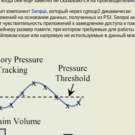
 когда они ещё заметно не сказываются на производительно
ает компонент
Senpai
, который через cgroup2 динамически
ожений на основании данных, полученных из PSI. Senpai а
т чувствительность приложений к замедлению доступа к па
ейнеру размер памяти, при котором требуемые для работы
айловом кэше или напрямую не используемые в данный мом