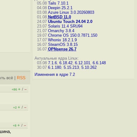
05.08
Tails 7.10.1
04.08
Deepin 25.2.1
03.08
Azure Linux 3.0.20260803
01.08
NetBSD 11.0
24.07
Ubuntu Touch 24.04 2.0
23.07
Solaris 11.4 SRU94
21.07
Omarchy 3.8.4
19.07
Chrome OS 150.0.7871.150
17.07
Whonix 18.2.1.9
16.07
SteamOS 3.8.15
16.07
OPNsense 26.7
Актуальные ядра Linux:
03.08
7.1.6
,
6.18.42
,
6.12.101
,
6.6.148
30.07
6.1.180
,
5.15.213
,
5.10.262
Изменения в ядре 7.2
ть всё
|
RSS
+
–
/
+86
+
–
/
+2
+
–
/
+8
ашина,