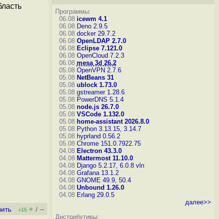
бласть
Программы:
06.08
icewm 4.1
06.08
Deno 2.9.5
06.08
docker 29.7.2
06.08
OpenLDAP 2.7.0
06.08
Eclipse 7.121.0
06.08
OpenCloud 7.2.3
06.08
mesa 3d 26.2
05.08
OpenVPN 2.7.6
05.08
NetBeans 31
05.08
ublock 1.73.0
05.08
gstreamer 1.28.6
05.08
PowerDNS 5.1.4
05.08
node.js 26.7.0
05.08
VSCode 1.132.0
05.08
home-assistant 2026.8.0
05.08
Python 3.13.15, 3.14.7
05.08
hyprland 0.56.2
05.08
Chrome 151.0.7922.75
04.08
Electron 43.3.0
04.08
Mattermost 11.10.0
04.08
Django 5.2.17, 6.0.8
vln
04.08
Grafana 13.1.2
04.08
GNOME 49.9, 50.4
04.08
Unbound 1.26.0
04.08
Erlang 29.0.5
далее>>
+
–
вить
/
+15
Дистрибутивы: