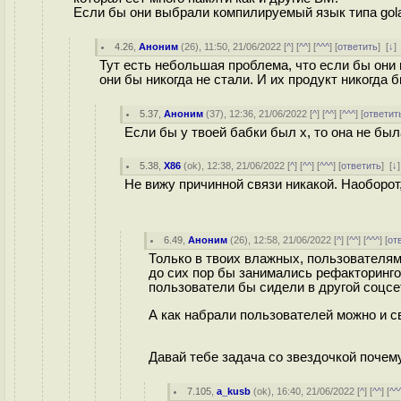
Если бы они выбрали компилируемый язык типа gola
4.26
,
Аноним
(
26
), 11:50, 21/06/2022 [
^
] [
^^
] [
^^^
] [
ответить
]
[
↓
]
Тут есть небольшая проблема, что если бы они
они бы никогда не стали. И их продукт никогда 
5.37
,
Аноним
(
37
), 12:36, 21/06/2022 [
^
] [
^^
] [
^^^
] [
ответит
Если бы у твоей бабки был х, то она не был
5.38
,
X86
(
ok
), 12:38, 21/06/2022 [
^
] [
^^
] [
^^^
] [
ответить
]
[
↓
Не вижу причинной связи никакой. Наоборо
6.49
,
Аноним
(
26
), 12:58, 21/06/2022 [
^
] [
^^
] [
^^^
] [
от
Только в твоих влажных, пользователям
до сих пор бы занимались рефакторингом
пользователи бы сидели в другой соцс
А как набрали пользователей можно и 
Давай тебе задача со звездочкой почем
7.105
,
a_kusb
(
ok
), 16:40, 21/06/2022 [
^
] [
^^
] [
^^