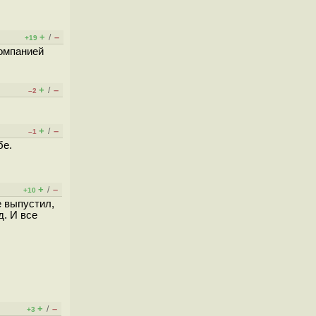
+
–
/
+19
компанией
+
–
/
–2
+
–
/
–1
бе.
+
–
/
+10
е выпустил,
д. И все
+
–
/
+3