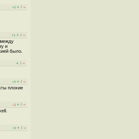
+
–
/
+2
+
–
/
+1
 между
ву и
кией было.
+
–
/
+
–
/
+3
кты плохие
+
–
/
–1
ell.
+
–
/
+2