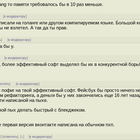
ng то памяти требовалось бы в 10 раз меньше.
 [
к модератору
]
 писали на голанге или другом компилируемом языке. Большой 
бы не взлетел. А так да ты прав.
ь
]
[
к модератору
]
а бы у.
] [
к модератору
]
т, более эффективный софт выделял бы их в конкурентной борь
ветить
]
[
к модератору
]
 пофиг на твой эффективный софт. Фейсбук бы просто ничего н
 рефакторинга, а деньги бы у них закончились еще 16 лет наза
ети написаной на пыхе.
свой пых делать быстрый с блекджеком.
у первая версия вконтакте написана на обычном пхп.
^
] [
ответить
]
[
↓
] [
к модератору
]