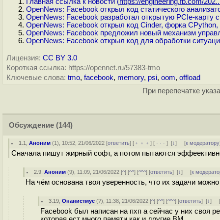
Главная ссылка к новости (
https://engineering.fb.com/202..
OpenNews: Facebook открыл код статического анализато
OpenNews: Facebook разработал открытую PCIe-карту 
OpenNews: Facebook открыл код Cinder, форка CPython, 
OpenNews: Facebook предложил новый механизм управле
OpenNews: Facebook открыл код для обработки ситуаци
Лицензия:
CC BY 3.0
Короткая ссылка: https://opennet.ru/57383-tmo
Ключевые слова:
tmo
,
facebook
,
memory
,
psi
,
oom
,
offload
При перепечатке указа
Обсуждение
(144)
1.1
,
Аноним
(
1
), 10:52, 21/06/2022 [
ответить
] [
﹢﹢﹢
] [
· · ·
]
[
↓
] [
к модератору
Сначала пишут жирный софт, а потом пытаются эффеективно
2.9
,
Аноним
(
9
), 11:09, 21/06/2022 [
^
] [
^^
] [
^^^
] [
ответить
]
[
↓
] [
к модерато
На чём основана твоя уверенность, что их задачи можно 
3.19
,
Онанистмус
(
?
), 11:38, 21/06/2022 [
^
] [
^^
] [
^^^
] [
ответить
]
[
↓
] 
Facebook был написан на пхп а сейчас у них своя реа
которая ест много памяти как и другие ВМ.