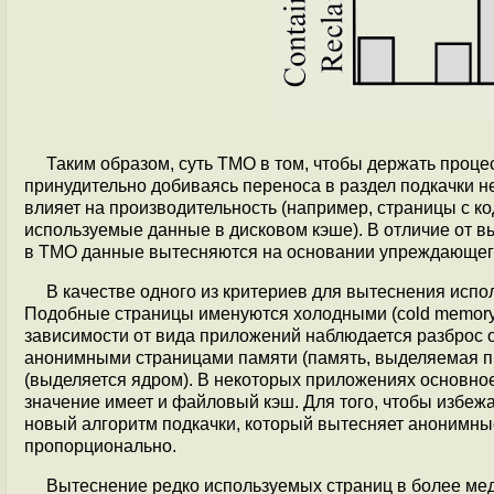
Таким образом, суть TMO в том, чтобы держать процес
принудительно добиваясь переноса в раздел подкачки н
влияет на производительность (например, страницы с к
используемые данные в дисковом кэше). В отличие от в
в TMO данные вытесняются на основании упреждающег
В качестве одного из критериев для вытеснения испол
Подобные страницы именуются холодными (cold memory 
зависимости от вида приложений наблюдается разброс о
анонимными страницами памяти (память, выделяемая п
(выделяется ядром). В некоторых приложениях основное
значение имеет и файловый кэш. Для того, чтобы избеж
новый алгоритм подкачки, который вытесняет анонимны
пропорционально.
Вытеснение редко используемых страниц в более мед