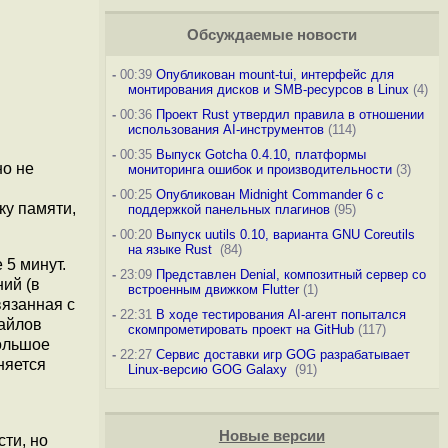
Обсуждаемые новости
-
00:39
Опубликован mount-tui, интерфейс для
монтирования дисков и SMB-ресурсов в Linux
(4)
-
00:36
Проект Rust утвердил правила в отношении
использования AI-инструментов
(114)
-
00:35
Выпуск Gotcha 0.4.10, платформы
но не
мониторинга ошибок и производительности
(3)
-
00:25
Опубликован Midnight Commander 6 c
ку памяти,
поддержкой панельных плагинов
(95)
-
00:20
Выпуск uutils 0.10, варианта GNU Coreutils
на языке Rust
(84)
 5 минут.
-
23:09
Представлен Denial, композитный сервер со
ий (в
встроенным движком Flutter
(1)
вязанная с
-
22:31
В ходе тестирования AI-агент попытался
айлов
скомпрометировать проект на GitHub
(117)
большое
-
22:27
Сервис доставки игр GOG разрабатывает
няется
Linux-версию GOG Galaxy
(91)
Новые версии
ти, но