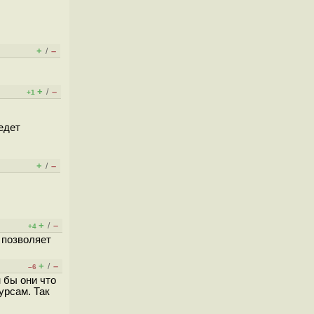
+
–
/
+
–
/
+1
едет
+
–
/
+
–
/
+4
 позволяет
+
–
/
–6
 бы они что
урсам. Так