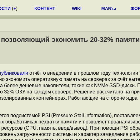
ОСТИ
(
+
)
КОНТЕНТ
WIKI
MAN'ы
ФО
 позволяющий экономить 20-32% памяти
публиковали
отчёт о внедрении в прошлом году технологии
ьно экономить оперативную память на серверах за счёт выт
 более дешёвые накопители, такие как NVMe SSD-диски. 
до 32% ОЗУ на каждом сервере. Решение рассчитано на пр
 изолированных контейнерах. Работающие на стороне ядра
ся подсистемой PSI (Pressure Stall Information), поставля
ых обработчиках нехватки памяти и позволяет проанализир
есурсов (CPU, память, ввод/вывод). При помощи PSI обра
уровень загруженности системы и характер замедления рабо