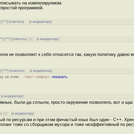
реписывать на компилируемом.
 простой программой.
] [
^^^
] [
ответить
]
[
к модератору
]
^^
] [
^^^
] [
ответить
]
[
↑
] [
к модератору
]
тели не позволяют к себе относится так, какую политику давно в
^
] [
^^^
] [
ответить
]
[
к модератору
]
у за этим ...
текст свёрнут,
показать
[
к модератору
]
ные, были да сплыли, просто окружение позволяло, вот и щас
ь
]
[
↓
] [
к модератору
]
ый по ресурсам и при этом фичастый язык был один - С++. Хрен
о голанг тоже со сборщиком мусора и тоже неэффективный по рес