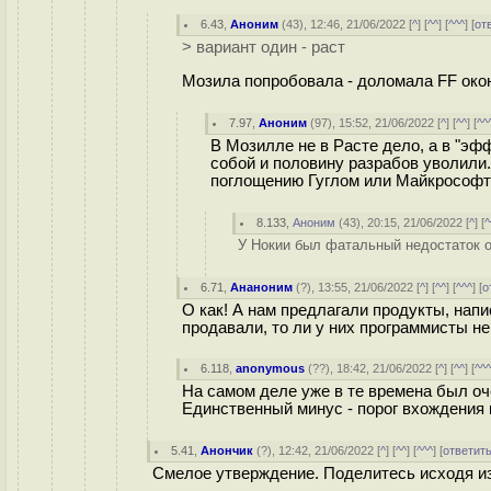
6.43
,
Аноним
(
43
), 12:46, 21/06/2022 [
^
] [
^^
] [
^^^
] [
от
> вариант один - раст
Мозила попробовала - доломала FF окон
7.97
,
Аноним
(
97
), 15:52, 21/06/2022 [
^
] [
^^
] [
^^
В Мозилле не в Расте дело, а в "э
собой и половину разрабов уволили
поглощению Гуглом или Майкрософто
8.133
,
Аноним
(
43
), 20:15, 21/06/2022 [
^
] [
^
У Нокии был фатальный недостаток о
6.71
,
Ананоним
(
?
), 13:55, 21/06/2022 [
^
] [
^^
] [
^^^
] [
о
О как! А нам предлагали продукты, нап
продавали, то ли у них программисты н
6.118
,
anonymous
(
??
), 18:42, 21/06/2022 [
^
] [
^^
] [
^^
На самом деле уже в те времена был оч
Единственный минус - порог вхождения 
5.41
,
Анончик
(
?
), 12:42, 21/06/2022 [
^
] [
^^
] [
^^^
] [
ответит
Смелое утверждение. Поделитесь исходя из