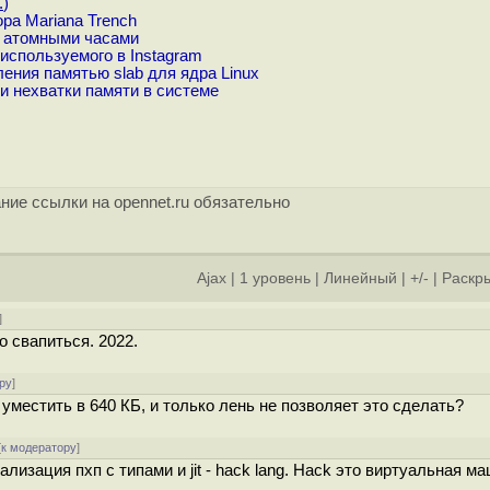
.
)
ра Mariana Trench
с атомными часами
используемого в Instagram
ния памятью slab для ядра Linux
и нехватки памяти в системе
ние ссылки на opennet.ru обязательно
Ajax
|
1 уровень
|
Линейный
|
+/-
|
Раскры
]
 свапиться. 2022.
ру
]
уместить в 640 КБ, и только лень не позволяет это сделать?
[
к модератору
]
лизация пхп с типами и jit - hack lang. Hack это виртуальная м