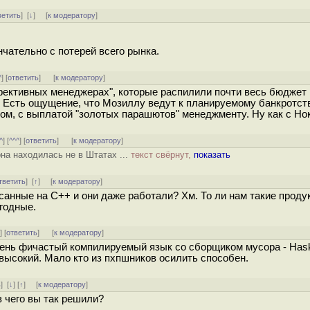
ветить
]
[
↓
] [
к модератору
]
чательно с потерей всего рынка.
^
] [
ответить
]
[
к модератору
]
ффективных менеджерах", которые распилили почти весь бюджет
. Есть ощущение, что Мозиллу ведут к планируемому банкротст
м, с выплатой "золотых парашютов" менеджменту. Ну как с Но
^
] [
^^^
] [
ответить
]
[
к модератору
]
на находилась не в Штатах ...
текст свёрнут,
показать
тветить
]
[
↑
] [
к модератору
]
исанные на С++ и они даже работали? Хм. То ли нам такие проду
егодные.
^
] [
ответить
]
[
к модератору
]
ень фичастый компилируемый язык со сборщиком мусора - Hask
высокий. Мало кто из пхпшников осилить способен.
ь
]
[
↓
] [
↑
] [
к модератору
]
 чего вы так решили?