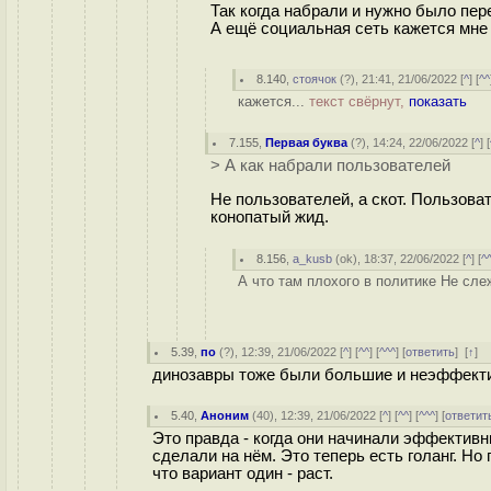
Так когда набрали и нужно было пе
А ещё социальная сеть кажется мне
8.140
,
стоячок
(
?
), 21:41, 21/06/2022 [
^
] [
^^
кажется...
текст свёрнут,
показать
7.155
,
Первая буква
(
?
), 14:24, 22/06/2022 [
^
] [
> А как набрали пользователей
Не пользователей, а скот. Пользова
конопатый жид.
8.156
,
a_kusb
(
ok
), 18:37, 22/06/2022 [
^
] [
^
А что там плохого в политике Не слеж
5.39
,
по
(
?
), 12:39, 21/06/2022 [
^
] [
^^
] [
^^^
] [
ответить
]
[
↑
] 
динозавры тоже были большие и неэффектив
5.40
,
Аноним
(
40
), 12:39, 21/06/2022 [
^
] [
^^
] [
^^^
] [
ответит
Это правда - когда они начинали эффективн
сделали на нём. Это теперь есть голанг. Н
что вариант один - раст.