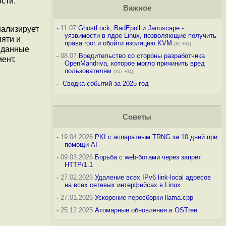
сти.
Важное
-
11.07
GhostLock, BadEpoll и Januscape -
нализирует
уязвимости в ядре Linux, позволяющие получить
мяти и
права root и обойти изоляцию KVM
(82 +34)
 данные
-
08.07
Вредительство со стороны разработчика
ент,
OpenMandriva, которое могло причинить вред
пользователям
(107 +34)
-
Сводка событий за 2025 год
Советы
-
19.04.2026
PKI с аппаратным TRNG за 10 дней при
помощи AI
-
09.03.2026
Борьба с web-ботами через запрет
HTTP/1.1
-
27.02.2026
Удаление всех IPv6 link-local адресов
на всех сетевых интерфейсах в Linux
-
27.01.2026
Ускорение пересборки llama.cpp
-
25.12.2025
Атомарные обновления в OSTree