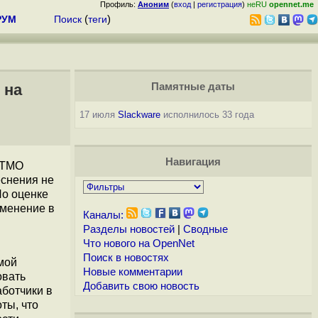
Профиль:
Аноним
(
вход
|
регистрация
)
неRU
opennet.me
РУМ
Поиск
(
теги
)
 на
Памятные даты
17 июля
Slackware
исполнилось 33 года
Навигация
 TMO
еснения не
По оценке
именение в
Каналы:
Разделы новостей
|
Сводные
Что нового на OpenNet
Поиск в новостях
емой
Новые комментарии
овать
Добавить свою новость
ботчики в
ты, что