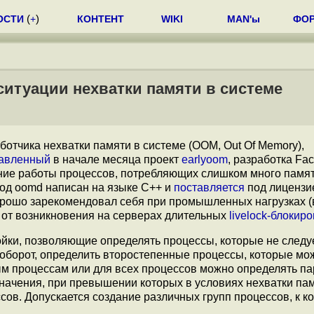
ОСТИ
(
+
)
КОНТЕНТ
WIKI
MAN'ы
ФО
ситуации нехватки памяти в системе
отчика нехватки памяти в системе (OOM, Out Of Memory),
авленный
в начале месяца проект
earlyoom
, разработка Fa
ние работы процессов, потребляющих слишком много памят
Код oomd написан на языке C++ и
поставляется
под лицензи
орошо зарекомендовал себя при промышленных нагрузках (
я от возникновения на серверах длительных
livelock-блокир
ойки, позволяющие определять процессы, которые не следу
аоборот, определить второстепенные процессы, которые мо
ным процессам или для всех процессов можно определять п
значения, при превышении которых в условиях нехватки па
ов. Допускается создание различных групп процессов, к к