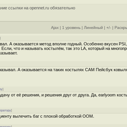
ние ссылки на opennet.ru обязательно
Ajax
|
1 уровень
|
Линейный
|
+/-
|
Раскры
]
ывал. А оказывается метод вполне годный. Особенно вкусен PSI,
 Если, что и называть костылём, так это LA, который на много
казывает.
и называл. А оказывается на таких костылях САМ Пейсбук ковыл
ру
]
дачу от её решения, и решения друг от друга. Да, earlyoom косты
ератору
]
ациенту вылечить баг с плохой обработкой OOM.
ератору
]