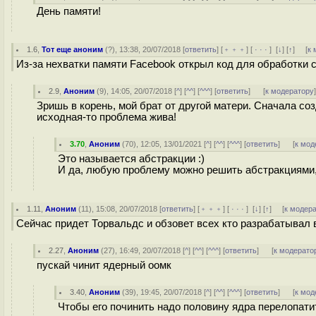
День памяти!
1.6
,
Тот еще аноним
(
?
), 13:38, 20/07/2018 [
ответить
] [
﹢﹢﹢
] [
· · ·
]
[
↓
] [
↑
] [
к 
Из-за нехватки памяти Facebook открыл код для обработки 
2.9
,
Аноним
(
9
), 14:05, 20/07/2018 [
^
] [
^^
] [
^^^
] [
ответить
]
[
к модератору
Зришь в корень, мой брат от другой матери. Сначала со
исходная-то проблема жива!
3.70
,
Аноним
(
70
), 12:05, 13/01/2021 [
^
] [
^^
] [
^^^
] [
ответить
]
[
к мод
Это называется абстракции :)
И да, любую проблему можно решить абстракциями,
1.11
,
Аноним
(
11
), 15:08, 20/07/2018 [
ответить
] [
﹢﹢﹢
] [
· · ·
]
[
↓
] [
↑
] [
к модер
Сейчас придет Торвальдс и обзовет всех кто разрабатывал 
2.27
,
Аноним
(
27
), 16:49, 20/07/2018 [
^
] [
^^
] [
^^^
] [
ответить
]
[
к модерато
пускай чинит ядерный оомк
3.40
,
Аноним
(
39
), 19:45, 20/07/2018 [
^
] [
^^
] [
^^^
] [
ответить
]
[
к мод
Чтобы его починить надо половину ядра перелопатит