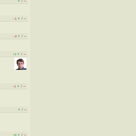
+
–
/
+
–
/
–1
+
–
/
–3
+
–
/
+3
+
–
/
–1
+
–
/
+
–
/
+6