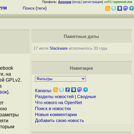
Профиль:
Аноним
(
вход
|
регистрация
)
неRU
opennet.me
РУМ
Поиск
(
теги
)
Памятные даты
17 июля
Slackware
исполнилось 33 года
cebook
Навигация
и, на
ей GPLv2.
в
Каналы:
овок
).
Разделы новостей
|
Сводные
ет
Что нового на OpenNet
жно
Поиск в новостях
араметры
Новые комментарии
мяти
Добавить свою новость
оторым