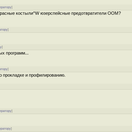
ератору
]
рекрасные костыли^W юзерспейсные предотвратители OOM?
атору
]
ру
]
ых программ...
атору
]
по прокладке и профилированию.
]
ератору
]
ератору
]