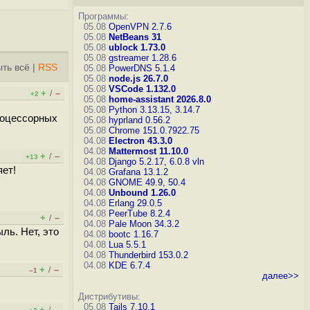
Программы:
05.08
OpenVPN 2.7.6
05.08
NetBeans 31
05.08
ublock 1.73.0
05.08
gstreamer 1.28.6
ть всё
|
RSS
05.08
PowerDNS 5.1.4
05.08
node.js 26.7.0
05.08
VSCode 1.132.0
+
–
/
+2
05.08
home-assistant 2026.8.0
05.08
Python 3.13.15, 3.14.7
процессорных
05.08
hyprland 0.56.2
05.08
Chrome 151.0.7922.75
04.08
Electron 43.3.0
04.08
Mattermost 11.10.0
+
–
/
+13
04.08
Django 5.2.17, 6.0.8
vln
яет!
04.08
Grafana 13.1.2
04.08
GNOME 49.9, 50.4
04.08
Unbound 1.26.0
04.08
Erlang 29.0.5
04.08
PeerTube 8.2.4
+
–
/
04.08
Pale Moon 34.3.2
ль. Нет, это
04.08
bootc 1.16.7
04.08
Lua 5.5.1
04.08
Thunderbird 153.0.2
04.08
KDE 6.7.4
+
–
/
–1
далее>>
Дистрибутивы:
05.08
Tails 7.10.1
+
–