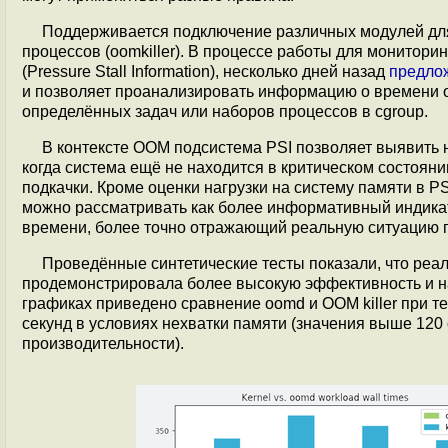
Поддерживается подключение различных модулей для
процессов (oomkiller). В процессе работы для монитори
(Pressure Stall Information), несколько дней назад
предло
и позволяет проанализировать информацию о времени 
определённых задач или наборов процессов в cgroup.
В контексте OOM подсистема PSI позволяет выявить н
когда система ещё не находится в критическом состояни
подкачки. Кроме оценки нагрузки на систему памяти в PS
можно рассматривать как более информативный индикат
времени, более точно отражающий реальную ситуацию по
Проведённые синтетические тесты показали, что реа
продемонстрировала более высокую эффективность и на
графиках приведено сравнение oomd и OOM killer при т
секунд в условиях нехватки памяти (значения выше 120
производительности).