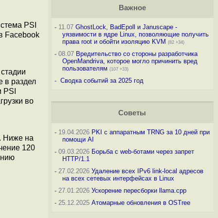
Важное
я
истема PSI
-
11.07
GhostLock, BadEpoll и Januscape -
 в Facebook
уязвимости в ядре Linux, позволяющие получить
права root и обойти изоляцию KVM
(82 +34)
-
08.07
Вредительство со стороны разработчика
OpenMandriva, которое могло причинить вред
пользователям
(107 +33)
 стадии
-
Сводка событий за 2025 год
е в раздел
и PSI
грузки во
Советы
-
19.04.2026
PKI с аппаратным TRNG за 10 дней при
. Ниже на
помощи AI
чение 120
-
09.03.2026
Борьба с web-ботами через запрет
ению
HTTP/1.1
-
27.02.2026
Удаление всех IPv6 link-local адресов
на всех сетевых интерфейсах в Linux
-
27.01.2026
Ускорение пересборки llama.cpp
-
25.12.2025
Атомарные обновления в OSTree