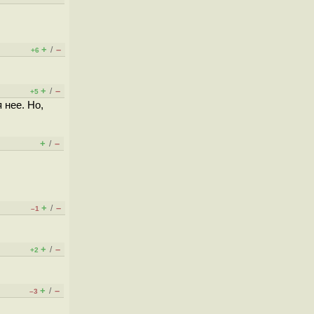
+
–
/
+6
+
–
/
+5
 нее. Но,
+
–
/
+
–
/
–1
+
–
/
+2
+
–
/
–3