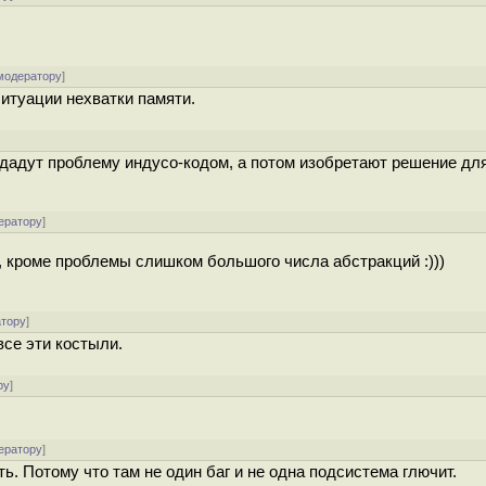
модератору
]
ситуации нехватки памяти.
]
здадут проблему индусо-кодом, а потом изобретают решение для
ератору
]
 кроме проблемы слишком большого числа абстракций :)))
атору
]
все эти костыли.
ру
]
ератору
]
ь. Потому что там не один баг и не одна подсистема глючит.