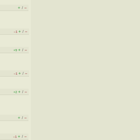
+
–
/
+
–
/
–1
+
–
/
+9
+
–
/
–1
+
–
/
+2
+
–
/
+
–
/
–1