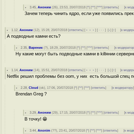
3.45
,
Аноним
(
26
), 23:53, 20/07/2018 [
^
] [
^^
] [
^^^
] [
ответить
]
[
к мод
Зачем теперь чинить ядро, если уже появились п
1.12
,
Аноним
(
12
), 15:28, 20/07/2018 [
ответить
] [
﹢﹢﹢
] [
· · ·
]
[
↓
] [
↑
] [
к модер
А подводные камни есть?
2.35
,
Вареник
(
?
), 18:29, 20/07/2018 [
^
] [
^^
] [
^^^
] [
ответить
]
[
к модерато
Ну какие могут быть подводные камни в killянии серверн
1.14
,
Аноним
(
14
), 15:51, 20/07/2018 [
ответить
] [
﹢﹢﹢
] [
· · ·
]
[
↓
] [
↑
] [
к модер
Netflix решил проблемы без oom, у них есть большой спец 
2.28
,
Cloud
(
ok
), 17:06, 20/07/2018 [
^
] [
^^
] [
^^^
] [
ответить
]
[
к модератору
Brendan Greg ?
3.29
,
Аноним
(
29
), 17:15, 20/07/2018 [
^
] [
^^
] [
^^^
] [
ответить
]
[
к мод
В точку! 😁
3.44
,
Anonim
(
??
), 23:41, 20/07/2018 [
^
] [
^^
] [
^^^
] [
ответить
]
[
к мод