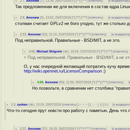
2.7
,
Аноним
(
7
), 13:39, 20/07/2018 [
^
] [
^^
] [
^^^
] [
ответить
]
[
к модератору
Так предложенная же для включения в состав ядра Linux
2.8
,
Аноним
(
8
), 13:53, 20/07/2018 [
^
] [
^^
] [
^^^
] [
ответить
]
[
к модератору
столман считает GPLv2 не бого угодно, тут же столько ды
2.53
,
Аноним
(
53
), 11:14, 21/07/2018 [
^
] [
^^
] [
^^^
] [
ответить
]
[
к модерато
Под неправильной. Правильные - BSD/MIT, а не это.
3.60
,
Michael Shigorin
(
ok
), 19:24, 21/07/2018 [
^
] [
^^
] [
^^^
] [
ответить
]
> Под неправильной. Правильные - BSD/MIT, а не эт
О, у нас очередной желающий потратить кучу времен
http://wiki.opennet.ru/LicenseComparison
:)
4.69
,
Аноним
(
69
), 11:55, 25/07/2018 [
^
] [
^^
] [
^^^
] [
ответить
]
[
Но позвольте, в сравнении нет столбика "прави
1.5
,
ryoken
(
ok
), 13:29, 20/07/2018 [
ответить
] [
﹢﹢﹢
] [
· · ·
]
[
↓
] [
↑
] [
к модерат
Что-то сегодня прут новсти про работу с памятью. День что л
2.37
,
Аноним
(
37
), 19:19, 20/07/2018 [
^
] [
^^
] [
^^^
] [
ответить
]
[
к модерато