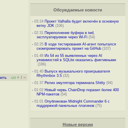
Обсуждаемые новости
-
03:24
Проект Valhalla будет включён в основную
ветку JDK
(106)
-
02:31
Переполнение буфера в iwd,
эксплуатируемое через Wi-Fi
(54)
-
02:25
В ходе тестирования AI-агент попытался
скомпрометировать проект на GitHub
(107)
-
01:48
Из 54 из 55 выявленных через AI
уязвимостей в SQLite оказались фиктивными
(186)
-
01:40
Выпуск музыкального проигрывателя
Rhythmbox 3.5
(32)
+
–
вить
/
+23
-
01:37
Релиз эмулятора терминала Shitty
(94)
-
01:02
Новый червь ChainDrop поразил более 400
NPM-пакетов
(54)
-
01:01
Опубликован Midnight Commander 6 c
поддержкой панельных плагинов
(75)
Новые версии