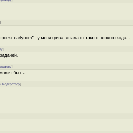
у
]
оект earlyoom" - у меня грива встала от такого плохого кода...
ру
]
 задачей.
ератору
]
 может быть.
к модератору
]