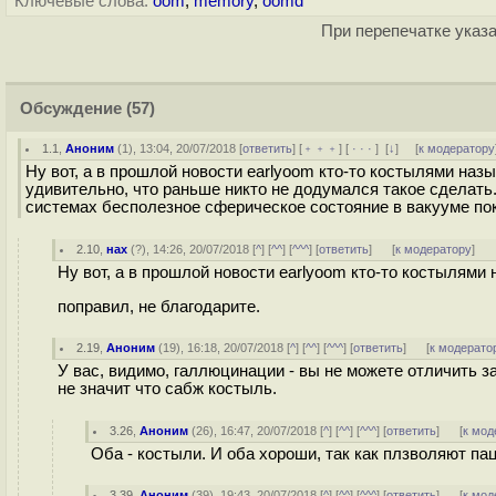
Ключевые слова:
oom
,
memory
,
oomd
При перепечатке указа
Обсуждение
(57)
1.1
,
Аноним
(
1
), 13:04, 20/07/2018 [
ответить
] [
﹢﹢﹢
] [
· · ·
]
[
↓
] [
к модератору
Ну вот, а в прошлой новости earlyoom кто-то костылями наз
удивительно, что раньше никто не додумался такое сделать.
системах бесполезное сферическое состояние в вакууме по
2.10
,
нах
(
?
), 14:26, 20/07/2018 [
^
] [
^^
] [
^^^
] [
ответить
]
[
к модератору
]
Ну вот, а в прошлой новости earlyoom кто-то костылям
поправил, не благодарите.
2.19
,
Аноним
(
19
), 16:18, 20/07/2018 [
^
] [
^^
] [
^^^
] [
ответить
]
[
к модерато
У вас, видимо, галлюцинации - вы не можете отличить за
не значит что сабж костыль.
3.26
,
Аноним
(
26
), 16:47, 20/07/2018 [
^
] [
^^
] [
^^^
] [
ответить
]
[
к мод
Оба - костыли. И оба хороши, так как плзволяют п
3.39
,
Аноним
(
39
), 19:43, 20/07/2018 [
^
] [
^^
] [
^^^
] [
ответить
]
[
к мод