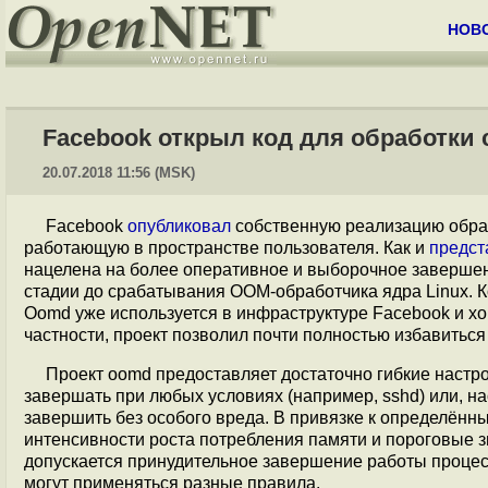
НОВ
Facebook открыл код для обработки 
20.07.2018 11:56 (MSK)
Facebook
опубликовал
собственную реализацию обраб
работающую в пространстве пользователя. Как и
предст
нацелена на более оперативное и выборочное заверше
стадии до срабатывания OOM-обработчика ядра Linux. 
Oomd уже используется в инфраструктуре Facebook и х
частности, проект позволил почти полностью избавитьс
Проект oomd предоставляет достаточно гибкие настр
завершать при любых условиях (например, sshd) или, н
завершить без особого вреда. В привязке к определён
интенсивности роста потребления памяти и пороговые 
допускается принудительное завершение работы процесс
могут применяться разные правила.