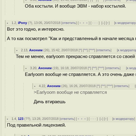
Оба костыли. И вообще ЭВМ - набор костылей.
1.2
,
iPony
(
?
), 13:05, 20/07/2018 [
ответить
] [
﹢﹢﹢
] [
· · ·
]
[
↓
] [
↑
] [
к модератор
Вот это годно, и интересно.
А то как посмотрел "Как и представленный в начале месяца пр
2.13
,
Аноним
(
26
), 15:42, 20/07/2018 [
^
] [
^^
] [
^^^
] [
ответить
]
[
к модерато
Тем не менее, earlyoom прекрасно справляется со своей
3.20
,
Аноним
(
19
), 16:18, 20/07/2018 [
^
] [
^^
] [
^^^
] [
ответить
]
[
к мод
Earlyoom вообще не справляется. А это очень даже
4.22
,
Аноним
(
26
), 16:26, 20/07/2018 [
^
] [
^^
] [
^^^
] [
ответить
]
[
>Earlyoom вообще не справляется
Дичь втираешь
1.4
,
123
(
??
), 13:28, 20/07/2018 [
ответить
] [
﹢﹢﹢
] [
· · ·
]
[
↓
] [
↑
] [
к модератору
]
Под правильной лицензией.