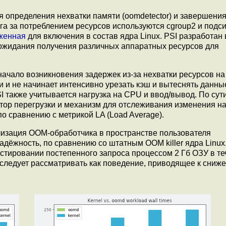
 определения нехватки памяти (oomdetector) и завершени
нга за потреблением ресурсов используются cgroup2 и подс
женная
для включения в состав ядра Linux. PSI разработан
ожидания получения различных аппаратных ресурсов для
ачало возникновения задержек из-за нехватки ресурсов на
и и не начинает интенсивно урезать кэш и вытеснять данны
I также учитывается нагрузка на CPU и ввод/вывод. По сут
ор перегрузки и механизм для отслеживания изменения на
 сравнению с метрикой LA (Load Average).
лизация OOM-обработчика в пространстве пользователя
дёжность, по сравнению со штатным OOM killer ядра Linux
естировании постепенного запроса процессом 2 Гб ОЗУ в те
 следует рассматривать как поведение, приводящее к сниж