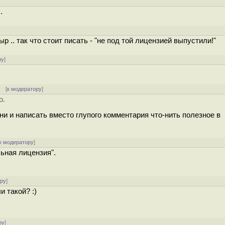
]
.
]
р .. так что стоит писать - "не под той лицензией выпустили!"
ру
]
[
к модератору
]
о.
и и написать вместо глупого комментария что-нить полезное в
к модератору
]
льная лицензия".
ору
]
и такой? :)
ру
]