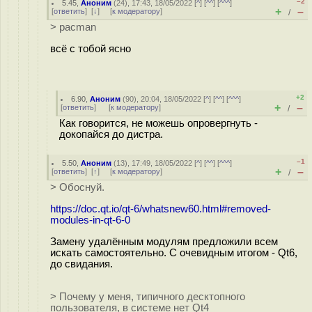
–2
5.45
,
Аноним
(
24
), 17:43, 18/05/2022 [
^
] [
^^
] [
^^^
]
+
–
[
ответить
]
[
↓
] [
к модератору
]
/
> pacman
всё с тобой ясно
+2
6.90
,
Аноним
(
90
), 20:04, 18/05/2022 [
^
] [
^^
] [
^^^
]
+
–
[
ответить
]
[
к модератору
]
/
Как говорится, не можешь опровергнуть -
докопайся до дистра.
–1
5.50
,
Аноним
(
13
), 17:49, 18/05/2022 [
^
] [
^^
] [
^^^
]
+
–
[
ответить
]
[
↑
] [
к модератору
]
/
> Обоснуй.
https://doc.qt.io/qt-6/whatsnew60.html#removed-
modules-in-qt-6-0
Замену удалённым модулям предложили всем
искать самостоятельно. С очевидным итогом - Qt6,
до свидания.
> Почему у меня, типичного десктопного
пользователя, в системе нет Qt4