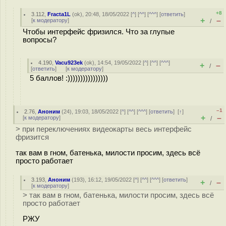
+8
3.112
,
Fracta1L
(
ok
), 20:48, 18/05/2022 [
^
] [
^^
] [
^^^
] [
ответить
]
+
–
[
к модератору
]
/
Чтобы интерфейс фризился. Что за глупые
вопросы?
4.190
,
Vacu923ek
(
ok
), 14:54, 19/05/2022 [
^
] [
^^
] [
^^^
]
+
–
/
[
ответить
]
[
к модератору
]
5 баллов! :))))))))))))))))
–1
2.76
,
Аноним
(
24
), 19:03, 18/05/2022 [
^
] [
^^
] [
^^^
] [
ответить
]
[
↑
]
+
–
[
к модератору
]
/
> при переключениях видеокарты весь интерфейс
фризится
так вам в гном, батенька, милости просим, здесь всё
просто работает
3.193
,
Аноним
(
193
), 16:12, 19/05/2022 [
^
] [
^^
] [
^^^
] [
ответить
]
+
–
/
[
к модератору
]
> так вам в гном, батенька, милости просим, здесь всё
просто работает
РЖУ