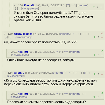
4.86
,
Fracta1L
(
ok
), 19:41, 18/05/2022 [
^
] [
^^
] [
^^^
] [
ответить
]
+
–
/
[
↑
] [
к модератору
]
У меня был Селерон-виломёт на 1,7 ГГц, не
сказал бы что это были редкие камни, их многие
брали, как и Пни
–2
1.59
,
OperaPrestFan
(
?
), 18:19, 18/05/2022 [
ответить
] [
﹢﹢﹢
] [
· · ·
]
+
–
[
↓
] [
↑
] [
к модератору
]
/
ну, может сопенсорсят полностью QT, не ???
+8
2.62
,
Аноним
(
61
), 18:35, 18/05/2022 [
^
] [
^^
] [
^^^
] [
ответить
]
+
–
[
к модератору
]
/
QuickTime никогда не сопесорсят, забудь.
1.64
,
Аноним
(
64
), 18:40, 18/05/2022 [
ответить
] [
﹢﹢﹢
] [
· · ·
]
[
↓
] [
↑
]
+
–
/
[
к модератору
]
qt5 и qt6 благодаря этому могильщику неюзабельны, при
переключениях видеокарты весь интерфейс фризится.
+1
2.69
,
Аноним
(
61
), 18:45, 18/05/2022 [
^
] [
^^
] [
^^^
] [
ответить
]
[
↓
]
+
–
[
к модератору
]
/
Расскажи зачем ты переключаешь видеокарты?