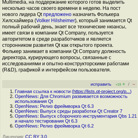
Multimedia, на поддержание которого готов выделить
несколько часов своего времени в неделю. На пост
нового лидера Qt
предложено
назначить Фолькера
Хилсхаймера (
Volker Hilsheimer
), который занимается Qt
полный рабочий день, знает все технические нюансы,
имеет связи в компании Qt Company, пользуется
авторитетом в среде разработчиков и является
сторонником развития Qt как открытого проекта.
Фолькер занимает в компании Qt Company должность
директора, курирующего вопросы, связанные с
исследованиями и опытно-конструкторскими работами
(R&D), графикой и интерфейсом пользователя.
+
–
исправить
/
+19
Главная ссылка к новости (
https://lists.qt-project.org/p...
)
OpenNews: Для Chromium развивается возможность
использования Qt
OpenNews: Релиз фреймворка Qt 6.3
OpenNews: Выпуск среды разработки Qt Creator 7
OpenNews: Выпуск сборочного инструментария Qbs 1.21
и начало тестирования Qt 6.3
OpenNews: Релиз фреймворка Qt 6.2
Лицензия:
CC BY 3.0