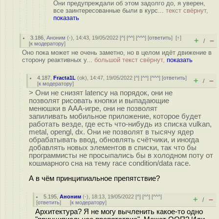
Они предупреждали об этом задолго до, я уверен,
все заинтересованные были в курс...
текст свёрнут,
показать
3.186
,
Аноним
(
-
), 14:43, 19/05/2022 [
^
] [
^^
] [
^^^
] [
ответить
]
[
↑
]
+
–
/
[
к модератору
]
Оно пока может не очень заметно, но в целом идёт движение в
сторону реактивных у...
большой текст свёрнут,
показать
4.187
,
Fracta1L
(
ok
), 14:47, 19/05/2022 [
^
] [
^^
] [
^^^
] [
ответить
]
+
–
/
[
к модератору
]
> Они не снизят latency на порядок, они не
позволят рисовать кнопки и выпадающие
менюшки в AAA-игре, они не позволят
запиливать мобильное приложение, которое будет
работать везде, где есть что-нибудь из списка vulkan,
metal, opengl, dx. Они не позволят в тысячу ядер
обрабатывать ввод, обновлять счётчики, и иногда
добавлять новых элементов в списки, так что бы
программисты не просыпались бы в холодном поту от
кошмарного сна на тему race condition/data race.
А в чём принципиальное препятствие?
5.195
,
Аноним
(
-
), 18:13, 19/05/2022 [
^
] [
^^
] [
^^^
]
+
–
/
[
ответить
]
[
к модератору
]
Архитектура? Я не могу вычленить какое-то одно