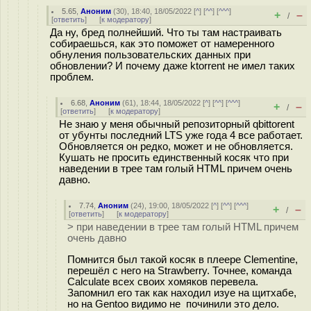
5.65
,
Аноним
(
30
), 18:40, 18/05/2022 [
^
] [
^^
] [
^^^
]
+
–
/
[
ответить
]
[
к модератору
]
Да ну, бред полнейший. Что ты там настраивать
собираешься, как это поможет от намеренного
обнуления пользовательских данных при
обновлении? И почему даже ktorrent не имел таких
проблем.
6.68
,
Аноним
(
61
), 18:44, 18/05/2022 [
^
] [
^^
] [
^^^
]
+
–
/
[
ответить
]
[
к модератору
]
Не знаю у меня обычный репозиторный qbittorent
от убунты последний LTS уже года 4 все работает.
Обновляется он редко, может и не обновляется.
Кушать не просить единственный косяк что при
наведении в трее там голый HTML причем очень
давно.
7.74
,
Аноним
(
24
), 19:00, 18/05/2022 [
^
] [
^^
] [
^^^
]
+
–
/
[
ответить
]
[
к модератору
]
> при наведении в трее там голый HTML причем
очень давно
Помнится был такой косяк в плеере Clementine,
перешёл с него на Strawberry. Точнее, команда
Calculate всех своих хомяков перевела.
Запомнил его так как находил изуе на щитхабе,
но на Gentoo видимо не починили это дело.