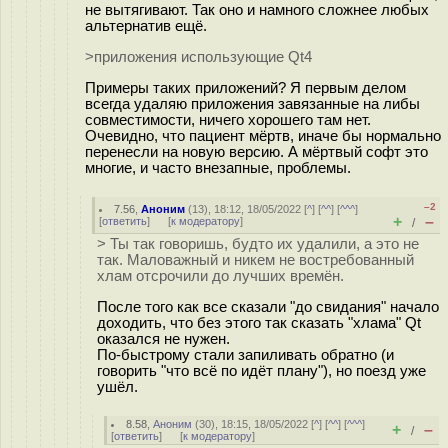
не вытягивают. Так оно и намного сложнее любых
альтернатив ещё.
>приложения использующие Qt4
Примеры таких приложений? Я первым делом
всегда удаляю приложения завязанные на либы
совместимости, ничего хорошего там нет.
Очевидно, что пациент мёртв, иначе бы нормально
перенесли на новую версию. А мёртвый софт это
многие, и часто внезапные, проблемы.
–2
7.56
,
Аноним
(
13
), 18:12, 18/05/2022 [
^
] [
^^
] [
^^^
]
+
–
[
ответить
]
[
к модератору
]
/
> Ты так говоришь, будто их удалили, а это не
так. Маловажный и никем не востребованный
хлам отсрочили до лучших времён.
После того как все сказали "до свидания" начало
доходить, что без этого так сказать "хлама" Qt
оказался не нужен.
По-быстрому стали запиливать обратно (и
говорить "что всё по идёт плану"), но поезд уже
ушёл.
8.58
,
Аноним
(
30
), 18:15, 18/05/2022 [
^
] [
^^
] [
^^^
]
+
–
/
[
ответить
]
[
к модератору
]