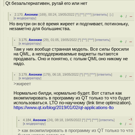
Qt безальтернативен, ругай его или нет
2.170
,
Аноним
(
169
), 00:24, 19/05/2022 [
^
] [
^^
] [
^^^
] [
ответить
]
[
↓
]
+
–
/
[
к модератору
]
Но внутри он всё время жиреет и подгнивает, потихоньку,
незаметно для большинства.
3.175
,
Аноним
(
29
), 01:05, 19/05/2022 [
^
] [
^^
] [
^^^
] [
ответить
]
+
–
/
[
к модератору
]
Там у них вообще странная модель. Все силы бросили
на QML, а неподдерживаемые виджеты пытаются
продавать. Оно и понятно, с голым QML оно никому не
надо.
3.179
,
Аноним
(
179
), 06:18, 19/05/2022 [
^
] [
^^
] [
^^^
] [
ответить
]
+
–
/
[
к модератору
]
>жиреет
Нормально билди, нормально будет. Вот статья как
вкомпилировать в программу из QT только то что будет
использоваться. LTO по-научному (link time optimization).
https://www.qt.io/blog/2019/01/02/qt-applications-lto
–1
4.184
,
Аноним
(
24
), 08:18, 19/05/2022 [
^
] [
^^
] [
^^^
] [
ответить
]
+
–
[
к модератору
]
/
> как вкомпилировать в программу из QT только то что