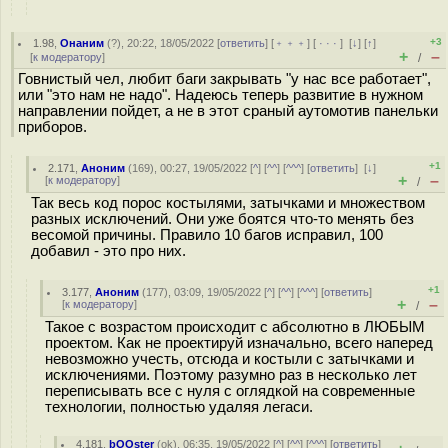
+3
1.98
,
Онаним
(
?
), 20:22, 18/05/2022 [
ответить
] [
﹢﹢﹢
] [
· · ·
]
[
↓
] [
↑
]
+
–
[
к модератору
]
/
Говнистый чел, любит баги закрывать "у нас все работает",
или "это нам не надо". Надеюсь теперь развитие в нужном
направлении пойдет, а не в этот сраный аутомотив панельки
приборов.
+1
2.171
,
Аноним
(
169
), 00:27, 19/05/2022 [
^
] [
^^
] [
^^^
] [
ответить
]
[
↓
]
+
–
[
к модератору
]
/
Так весь код порос костылями, затычками и множеством
разных исключений. Они уже боятся что-то менять без
весомой причины. Правило 10 багов исправил, 100
добавил - это про них.
+1
3.177
,
Аноним
(
177
), 03:09, 19/05/2022 [
^
] [
^^
] [
^^^
] [
ответить
]
+
–
[
к модератору
]
/
Такое с возрастом происходит с абсолютно в ЛЮБЫМ
проектом. Как не проектируй изначально, всего наперед
невозможно учесть, отсюда и костыли с затычками и
исключениями. Поэтому разумно раз в несколько лет
переписывать все с нуля с оглядкой на современные
технологии, полностью удаляя легаси.
4.181
,
bOOster
(
ok
), 06:35, 19/05/2022 [
^
] [
^^
] [
^^^
] [
ответить
]