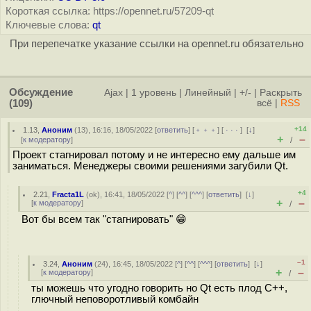
Короткая ссылка: https://opennet.ru/57209-qt
Ключевые слова:
qt
При перепечатке указание ссылки на opennet.ru обязательно
Обсуждение
Ajax
|
1 уровень
|
Линейный
|
+/-
|
Раскрыть
(109)
всё
|
RSS
+14
1.13
,
Аноним
(
13
), 16:16, 18/05/2022 [
ответить
] [
﹢﹢﹢
] [
· · ·
]
[
↓
]
+
–
[
к модератору
]
/
Проект стагнировал потому и не интересно ему дальше им
заниматься. Менеджеры своими решениями загубили Qt.
+4
2.21
,
Fracta1L
(
ok
), 16:41, 18/05/2022 [
^
] [
^^
] [
^^^
] [
ответить
]
[
↓
]
+
–
[
к модератору
]
/
Вот бы всем так "стагнировать" 😁
–1
3.24
,
Аноним
(
24
), 16:45, 18/05/2022 [
^
] [
^^
] [
^^^
] [
ответить
]
[
↓
]
+
–
[
к модератору
]
/
ты можешь что угодно говорить но Qt есть плод C++,
глючный неповоротливый комбайн