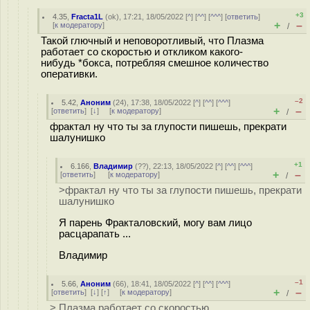
+3
4.35
,
Fracta1L
(
ok
), 17:21, 18/05/2022 [
^
] [
^^
] [
^^^
] [
ответить
]
+
–
[
к модератору
]
/
Такой глючный и неповоротливый, что Плазма
работает со скоростью и откликом какого-
нибудь *бокса, потребляя смешное количество
оперативки.
–2
5.42
,
Аноним
(
24
), 17:38, 18/05/2022 [
^
] [
^^
] [
^^^
]
+
–
[
ответить
]
[
↓
] [
к модератору
]
/
фрактал ну что ты за глупости пишешь, прекрати
шалунишко
+1
6.166
,
Владимир
(
??
), 22:13, 18/05/2022 [
^
] [
^^
] [
^^^
]
+
–
[
ответить
]
[
к модератору
]
/
>фрактал ну что ты за глупости пишешь, прекрати
шалунишко
Я парень Фракталовский, могу вам лицо
расцарапать ...
Владимир
–1
5.66
,
Аноним
(
66
), 18:41, 18/05/2022 [
^
] [
^^
] [
^^^
]
+
–
[
ответить
]
[
↓
] [
↑
] [
к модератору
]
/
> Плазма работает со скоростью