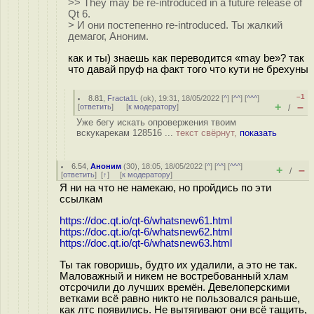
>> They may be re-introduced in a future release of
Qt 6.
> И они постепенно re-introduced. Ты жалкий
демагог, Аноним.
как и ты) знаешь как переводится «may be»? так
что давай пруф на факт того что кути не брехуны
–1
8.81
,
Fracta1L
(
ok
), 19:31, 18/05/2022 [
^
] [
^^
] [
^^^
]
+
–
[
ответить
]
[
к модератору
]
/
Уже бегу искать опровержения твоим
вскукарекам 128516 ...
текст свёрнут,
показать
6.54
,
Аноним
(
30
), 18:05, 18/05/2022 [
^
] [
^^
] [
^^^
]
+
–
/
[
ответить
]
[
↑
] [
к модератору
]
Я ни на что не намекаю, но пройдись по эти
ссылкам
https://doc.qt.io/qt-6/whatsnew61.html
https://doc.qt.io/qt-6/whatsnew62.html
https://doc.qt.io/qt-6/whatsnew63.html
Ты так говоришь, будто их удалили, а это не так.
Маловажный и никем не востребованный хлам
отсрочили до лучших времён. Девелоперскими
ветками всё равно никто не пользовался раньше,
как лтс появились. Не вытягивают они всё тащить,