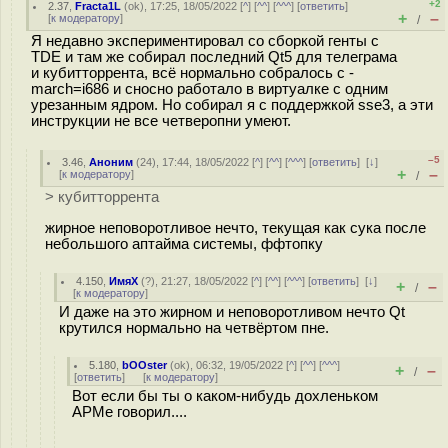
+2
2.37
,
Fracta1L
(
ok
), 17:25, 18/05/2022 [
^
] [
^^
] [
^^^
] [
ответить
]
+
–
[
к модератору
]
/
Я недавно экспериментировал со сборкой генты с
TDE и там же собирал последний Qt5 для телеграма
и кубитторрента, всё нормально собралось с -
march=i686 и сносно работало в виртуалке с одним
урезанным ядром. Но собирал я с поддержкой sse3, а эти
инструкции не все четверопни умеют.
–5
3.46
,
Аноним
(
24
), 17:44, 18/05/2022 [
^
] [
^^
] [
^^^
] [
ответить
]
[
↓
]
+
–
[
к модератору
]
/
> кубитторрента
жирное неповоротливое нечто, текущая как cyка после
небольшого аптайма системы, ффтопку
4.150
,
ИмяХ
(
?
), 21:27, 18/05/2022 [
^
] [
^^
] [
^^^
] [
ответить
]
[
↓
]
+
–
/
[
к модератору
]
И даже на это жирном и неповоротливом нечто Qt
крутился нормально на четвёртом пне.
5.180
,
bOOster
(
ok
), 06:32, 19/05/2022 [
^
] [
^^
] [
^^^
]
+
–
/
[
ответить
]
[
к модератору
]
Вот если бы ты о каком-нибудь дохленьком
АРМе говорил....