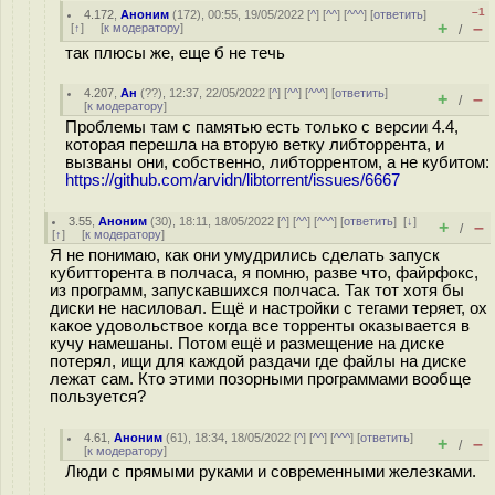
–1
4.172
,
Аноним
(
172
), 00:55, 19/05/2022 [
^
] [
^^
] [
^^^
] [
ответить
]
+
–
[
↑
] [
к модератору
]
/
так плюсы же, еще б не течь
4.207
,
Ан
(
??
), 12:37, 22/05/2022 [
^
] [
^^
] [
^^^
] [
ответить
]
+
–
/
[
к модератору
]
Проблемы там с памятью есть только с версии 4.4,
которая перешла на вторую ветку либторрента, и
вызваны они, собственно, либторрентом, а не кубитом:
https://github.com/arvidn/libtorrent/issues/6667
3.55
,
Аноним
(
30
), 18:11, 18/05/2022 [
^
] [
^^
] [
^^^
] [
ответить
]
[
↓
]
+
–
/
[
↑
] [
к модератору
]
Я не понимаю, как они умудрились сделать запуск
кубитторента в полчаса, я помню, разве что, файрфокс,
из программ, запускавшихся полчаса. Так тот хотя бы
диски не насиловал. Ещё и настройки с тегами теряет, ох
какое удовольствое когда все торренты оказывается в
кучу намешаны. Потом ещё и размещение на диске
потерял, ищи для каждой раздачи где файлы на диске
лежат сам. Кто этими позорными программами вообще
пользуется?
4.61
,
Аноним
(
61
), 18:34, 18/05/2022 [
^
] [
^^
] [
^^^
] [
ответить
]
+
–
/
[
к модератору
]
Люди с прямыми руками и современными железками.