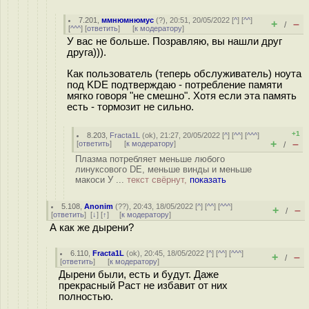
7.201
,
ммнюмнюмус
(
?
), 20:51, 20/05/2022 [
^
] [
^^
]
+
–
/
[
^^^
] [
ответить
]
[
к модератору
]
У вас не больше. Позравляю, вы нашли друг
друга))).
Как пользователь (теперь обслуживатель) ноута
под KDE подтверждаю - потребление памяти
мягко говоря "не смешно". Хотя если эта память
есть - тормозит не сильно.
+1
8.203
,
Fracta1L
(
ok
), 21:27, 20/05/2022 [
^
] [
^^
] [
^^^
]
+
–
[
ответить
]
[
к модератору
]
/
Плазма потребляет меньше любого
линуксового DE, меньше винды и меньше
макоси У ...
текст свёрнут,
показать
5.108
,
Anonim
(
??
), 20:43, 18/05/2022 [
^
] [
^^
] [
^^^
]
+
–
/
[
ответить
]
[
↓
] [
↑
] [
к модератору
]
А как же дырени?
6.110
,
Fracta1L
(
ok
), 20:45, 18/05/2022 [
^
] [
^^
] [
^^^
]
+
–
/
[
ответить
]
[
к модератору
]
Дырени были, есть и будут. Даже
прекрасный Раст не избавит от них
полностью.