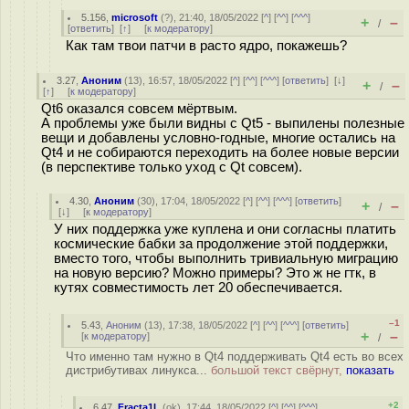
5.156
,
microsoft
(
?
), 21:40, 18/05/2022 [
^
] [
^^
] [
^^^
]
+
–
/
[
ответить
]
[
↑
] [
к модератору
]
Как там твои патчи в расто ядро, покажешь?
3.27
,
Аноним
(
13
), 16:57, 18/05/2022 [
^
] [
^^
] [
^^^
] [
ответить
]
[
↓
]
+
–
/
[
↑
] [
к модератору
]
Qt6 оказался совсем мёртвым.
А проблемы уже были видны с Qt5 - выпилены полезные
вещи и добавлены условно-годные, многие остались на
Qt4 и не собираются переходить на более новые версии
(в перспективе только уход с Qt совсем).
4.30
,
Аноним
(
30
), 17:04, 18/05/2022 [
^
] [
^^
] [
^^^
] [
ответить
]
+
–
/
[
↓
] [
к модератору
]
У них поддержка уже куплена и они согласны платить
космические бабки за продолжение этой поддержки,
вместо того, чтобы выполнить тривиальную миграцию
на новую версию? Можно примеры? Это ж не гтк, в
кутях совместимость лет 20 обеспечивается.
–1
5.43
,
Аноним
(
13
), 17:38, 18/05/2022 [
^
] [
^^
] [
^^^
] [
ответить
]
+
–
[
к модератору
]
/
Что именно там нужно в Qt4 поддерживать Qt4 есть во всех
дистрибутивах линукса...
большой текст свёрнут,
показать
+2
6.47
,
Fracta1L
(
ok
), 17:44, 18/05/2022 [
^
] [
^^
] [
^^^
]