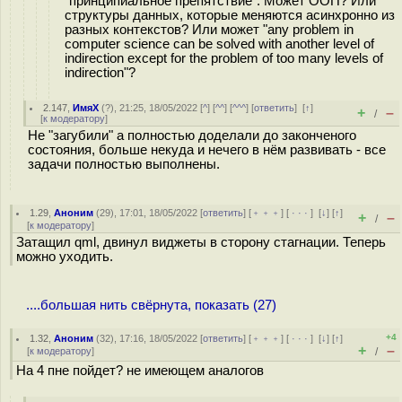
"принципиальное препятствие". Может ООП? Или
структуры данных, которые меняются асинхронно из
разных контекстов? Или может "any problem in
computer science can be solved with another level of
indirection except for the problem of too many levels of
indirection"?
2.147
,
ИмяХ
(
?
), 21:25, 18/05/2022 [
^
] [
^^
] [
^^^
] [
ответить
]
[
↑
]
+
–
/
[
к модератору
]
Не "загубили" а полностью доделали до законченого
состояния, больше некуда и нечего в нём развивать - все
задачи полностью выполнены.
1.29
,
Аноним
(
29
), 17:01, 18/05/2022 [
ответить
] [
﹢﹢﹢
] [
· · ·
]
[
↓
] [
↑
]
+
–
/
[
к модератору
]
Затащил qml, двинул виджеты в сторону стагнации. Теперь
можно уходить.
....большая нить свёрнута, показать (27)
+4
1.32
,
Аноним
(
32
), 17:16, 18/05/2022 [
ответить
] [
﹢﹢﹢
] [
· · ·
]
[
↓
] [
↑
]
+
–
[
к модератору
]
/
На 4 пне пойдет? не имеющем аналогов