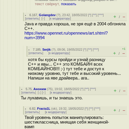
текст свёрнут,
показать
6.167
,
Golangdev
(
?
), 23:42, 18/05/2022 [
^
] [
^^
] [
^^^
]
+
–
/
[
ответить
]
[
↑
] [
к модератору
]
Java и правда хороша, не зря ещё в 2004 обгоняла
C++.
https://www.opennet.ru/opennews/art.shtml?
num=3994
+1
7.185
,
Serjik
(
?
), 09:06, 19/05/2022 [
^
] [
^^
] [
^^^
]
+
–
[
ответить
]
[
к модератору
]
/
хотя бы курсы пройди и узнай разницу
C++ и явы... C++ это КОМБАЙН всех
КОМБАЙНОВ!!! ;-) тут тебе и доступ к
низкому уровню, тут тебе и высокий уровень...
Напиши на яве драйвера.. ага..
5.75
,
Аноним
(
75
), 19:02, 18/05/2022 [
^
] [
^^
] [
^^^
]
+
–
/
[
ответить
]
[
↓
] [
↑
] [
к модератору
]
Ты лукавишь, и ты знаешь это.
6.82
,
Fracta1L
(
ok
), 19:32, 18/05/2022 [
^
] [
^^
] [
^^^
]
+
–
/
[
ответить
]
[
к модератору
]
Твой уровень попыток манипулировать:
шестиклассница, мнящая себя женщиной-
вамп