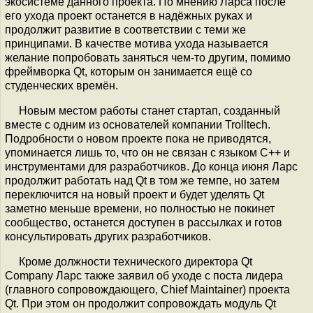
экосистеме данного проекта. По мнению Ларса после
его ухода проект останется в надёжных руках и
продолжит развитие в соответствии с теми же
принципами. В качестве мотива ухода называется
желание попробовать заняться чем-то другим, помимо
фреймворка Qt, которым он занимается ещё со
студенческих времён.
Новым местом работы станет стартап, созданный
вместе с одним из основателей компании Trolltech.
Подробности о новом проекте пока не приводятся,
упоминается лишь то, что он не связан с языком C++ и
инструментами для разработчиков. До конца июня Ларс
продолжит работать над Qt в том же темпе, но затем
переключится на новый проект и будет уделять Qt
заметно меньше времени, но полностью не покинет
сообщество, останется доступен в рассылках и готов
консультировать других разработчиков.
Кроме должности технического директора Qt
Company Ларс также заявил об уходе с поста лидера
(главного сопровождающего, Chief Maintainer) проекта
Qt. При этом он продолжит сопровождать модуль Qt