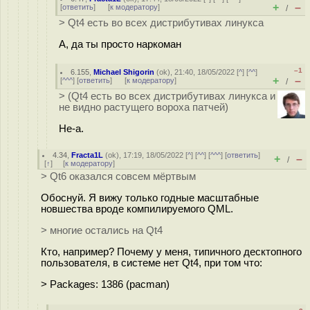
+
–
[
ответить
]
[
к модератору
]
/
> Qt4 есть во всех дистрибутивах линукса
А, да ты просто наркоман
–1
6.155
,
Michael Shigorin
(
ok
), 21:40, 18/05/2022 [
^
] [
^^
]
+
–
[
^^^
] [
ответить
]
[
к модератору
]
/
> (Qt4 есть во всех дистрибутивах линукса и
не видно растущего вороха патчей)
Не-а.
4.34
,
Fracta1L
(
ok
), 17:19, 18/05/2022 [
^
] [
^^
] [
^^^
] [
ответить
]
+
–
/
[
↑
] [
к модератору
]
> Qt6 оказался совсем мёртвым
Обоснуй. Я вижу только годные масштабные
новшества вроде компилируемого QML.
> многие остались на Qt4
Кто, например? Почему у меня, типичного десктопного
пользователя, в системе нет Qt4, при том что:
> Packages: 1386 (pacman)