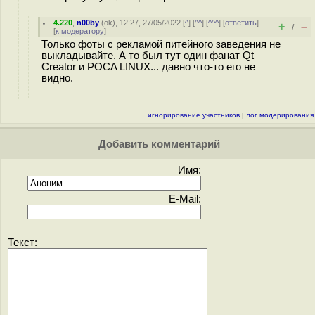
4.220
,
n00by
(
ok
), 12:27, 27/05/2022 [
^
] [
^^
] [
^^^
] [
ответить
]
+
–
/
[
к модератору
]
Только фоты с рекламой питейного заведения не
выкладывайте. А то был тут один фанат Qt
Creator и POCA LINUX... давно что-то его не
видно.
игнорирование участников
|
лог модерирования
Добавить комментарий
Имя:
E-Mail:
Текст: