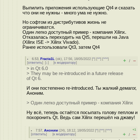
Выпилить приложения использующие Qt4 и сказать
что они не нужны - много ума не нужно.
Но софтом из дистрибутивов жизнь не
ограничиватся.
Один легко доступный пример - компания Xilinx.
Отказалась переходить на Qt5, перешли на Java
(Xilinx ISE -> Xilinx Vivado).
Ранее использовали Qt3, затем Qt4
6.53
,
Fracta1L
(
ok
), 17:56, 18/05/2022 [
^
] [
^^
] [
^^^
]
+
–
/
[
ответить
]
[
↓
] [
к модератору
]
> in Qt 6.0
> They may be re-introduced in a future release
of Qt 6.
И они постепенно re-introduced. Ты жалкий демагог,
Аноним.
> Один легко доступный пример - компания Xilinx
Ну всё, теперь остаётся посыпать голову пеплом и
похоронить Qt. Ведь сам Xilinx перешёл на джаву!
+1
7.57
,
Аноним
(
24
), 18:12, 18/05/2022 [
^
] [
^^
] [
^^^
]
+
–
[
ответить
]
[
к модератору
]
/