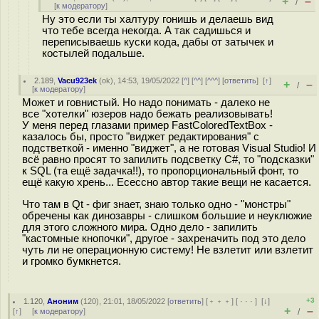
+
–
/
[
к модератору
]
Ну это если ты халтуру гонишь и делаешь вид
что тебе всегда некогда. А так садишься и
переписываешь куски кода, дабы от затычек и
костылей подальше.
2.189
,
Vacu923ek
(
ok
), 14:53, 19/05/2022 [
^
] [
^^
] [
^^^
] [
ответить
]
[
↑
]
+
–
/
[
к модератору
]
Может и говнистый. Но надо понимать - далеко не
все "хотелки" юзеров надо бежать реализовывать!
У меня перед глазами пример FastColoredTextBox -
казалось бы, просто "виджет редактирования" с
подстветкой - именно "виджет", а не готовая Visual Studio! И
всё равно просят то запилить подсветку C#, то "подсказки"
к SQL (та ещё задачка!!), то пропорциональный фонт, то
ещё какую хрень... Есессно автор такие вещи не касается.
Что там в Qt - фиг знает, знаю только одно - "монстры"
обречены как динозавры - слишком большие и неуклюжие
для этого сложного мира. Одно дело - запилить
"кастомные кнопочки", другое - захреначить под это дело
чуть ли не операционную систему! Не взлетит или взлетит
и громко бумкнется.
+3
1.120
,
Аноним
(
120
), 21:01, 18/05/2022 [
ответить
] [
﹢﹢﹢
] [
· · ·
]
[
↓
]
+
–
[
↑
] [
к модератору
]
/