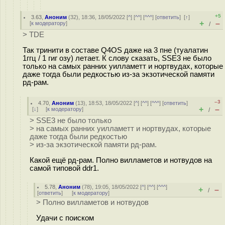
+5
3.63
,
Аноним
(
32
), 18:36, 18/05/2022 [
^
] [
^^
] [
^^^
] [
ответить
]
[
↑
]
+
–
[
к модератору
]
/
> TDE
Так тринити в составе Q4OS даже на 3 пне (туалатин
1ггц / 1 гиг озу) летает. К слову сказать, SSE3 не было
только на самых ранних уилламетт и нортвудах, которые
даже тогда были редкостью из-за экзотической памяти
рд-рам.
–3
4.70
,
Аноним
(
13
), 18:53, 18/05/2022 [
^
] [
^^
] [
^^^
] [
ответить
]
+
–
[
↓
] [
к модератору
]
/
> SSE3 не было только
> на самых ранних уилламетт и нортвудах, которые
даже тогда были редкостью
> из-за экзотической памяти рд-рам.
Какой ещё рд-рам. Полно вилламетов и нотвудов на
самой типовой ddr1.
5.78
,
Аноним
(
78
), 19:05, 18/05/2022 [
^
] [
^^
] [
^^^
]
+
–
/
[
ответить
]
[
к модератору
]
> Полно вилламетов и нотвудов
Удачи с поиском