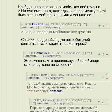
На i9 да, на опенсорсных мобилках всё грустно.
> Ничего смешного, даже джава вперемешку с xml
быстрее на мобилках и памяти меньше ест.
6.80
,
Fracta1L
(
ok
), 19:30, 18/05/2022 [
^
] [
^^
] [
^^^
]
+
–
/
[
ответить
]
[
↓
] [
к модератору
]
> на опенсорсных мобилках всё грустно
С каких пор девайсы для потребителей
контента стали каким-то ориентиром?
7.114
,
Аноним
(
114
), 20:54, 18/05/2022 [
^
] [
^^
] [
^^^
]
+
–
/
[
ответить
]
[
к модератору
]
Это смешно, что приплюснутый фреймворк
сливает джаве по скорости.
+1
8.115
,
Fracta1L
(
ok
), 20:57, 18/05/2022 [
^
] [
^^
] [
^^^
]
+
–
[
ответить
]
[
к модератору
]
/
Ты такой вывод сделал из сравнения Plasma
Mobile с последними Андроидами Ну что...
текст свёрнут,
показать
9.122
,
Аноним
(
114
), 21:02, 18/05/2022 [
^
] [
^^
]
+
–
/
[
^^^
] [
ответить
]
[
к модератору
]
Первые андроиды тоже шустрее мобильной
плазмы были Я бывший андроид разраб и ви...