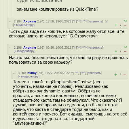
будет использоваться
зачем мне компилировать из QuickTime?
+3
2.194
,
Аноним
(
194
), 17:58, 19/05/2022 [
^
] [
^^
] [
^^^
] [
ответить
]
[
↑
]
+
–
[
к модератору
]
/
"Есть два вида языков: те, на которые жалуются все, и те,
которые никто не использует." Б.Страуструп
+2
2.196
,
Аноним
(
196
), 00:26, 20/05/2022 [
^
] [
^^
] [
^^^
] [
ответить
]
+
–
[
к модератору
]
/
Настолько безальтернативен, что мне ни разу не пришлось
пользоваться за свою карьеру?
3.200
,
n00by
(
ok
), 11:27, 20/05/2022 [
^
] [
^^
] [
^^^
] [
ответить
]
+
–
/
[
к модератору
]
Там есть какой-то qGraphicsItemCast<> (лень
уточнять, название не помню). Реализовано как
обёртка вокруг dynamic_cast<>. Обёртка не
простая, а несколько вложенных, но ничего помимо
стандартного каста там не обнаружил. Что скажете? Я
думаю, они всё правильно сделали, но было это так
давно, что каста в стандарте тогда не было, как и
контейнеров и прочего. Вот сидишь, смотришь на это всё
и думаешь "а что делать со стандартной
"альтернативой?"