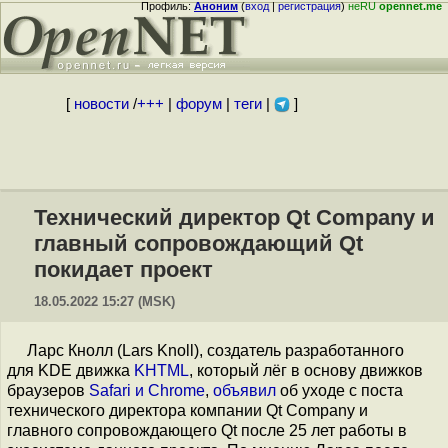
Профиль:
Аноним
(
вход
|
регистрация
)
неRU
opennet.me
[
новости
/
+++
|
форум
|
теги
|
]
Технический директор Qt Company и
главный сопровождающий Qt
покидает проект
18.05.2022 15:27 (MSK)
Ларс Кнолл (Lars Knoll), создатель разработанного
для KDE движка
KHTML
, который лёг в основу движков
браузеров
Safari и Chrome
,
объявил
об уходе с поста
технического директора компании Qt Company и
главного сопровождающего Qt после 25 лет работы в