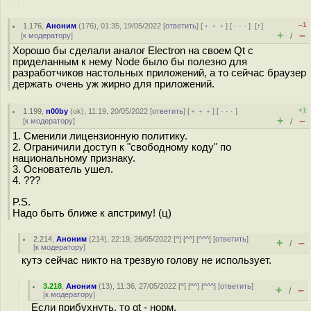
–1
1.176
,
Аноним
(
176
), 01:35, 19/05/2022 [
ответить
] [
﹢﹢﹢
] [
· · ·
]
[
↑
]
+
–
[
к модератору
]
/
Хорошо бы сделали аналог Electron на своем Qt с
приделанным к нему Node было бы полезно для
разработчиков настольных приложений, а то сейчас браузер
держать очень уж жирно для приложений.
+1
1.199
,
n00by
(
ok
), 11:19, 20/05/2022 [
ответить
] [
﹢﹢﹢
] [
· · ·
]
+
–
[
к модератору
]
/
1. Сменили лицензионную политику.
2. Ограничили доступ к "свободному коду" по
национальному признаку.
3. Основатель ушел.
4. ???
P.S.
Надо быть ближе к апстриму! (ц)
2.214
,
Аноним
(
214
), 22:19, 26/05/2022 [
^
] [
^^
] [
^^^
] [
ответить
]
+
–
/
[
к модератору
]
кутэ сейчас никто на трезвую голову не использует.
3.218
,
Аноним
(
13
), 11:36, 27/05/2022 [
^
] [
^^
] [
^^^
] [
ответить
]
+
–
/
[
к модератору
]
Если прибухнуть, то qt - норм.