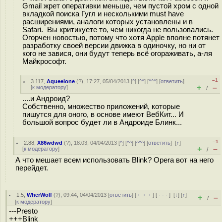
Gmail жрет оперативки меньше, чем пустой хром с одной
вкладкой поиска Гугл и несколькими must have
расширениями, аналоги которых установлены и в
Safari. Вы критикуете то, чем никогда не пользовались.
Огорчен новостью, потому что хотя Apple вполне потянет
разработку своей версии движка в одиночку, но ни от
кого не завися, они будут теперь всё огораживать, а-ля
Майкрософт.
–1
3.117
,
Aqueelone
(
?
), 17:27, 05/04/2013 [
^
] [
^^
] [
^^^
] [
ответить
]
+
–
[
к модератору
]
/
....и Андроид?
Собственно, множество приложений, которые
пишутся для оного, в основе имеют ВебКит... И
большой вопрос будет ли в Андроиде Блинк...
–1
2.88
,
X86wdwd
(
?
), 18:03, 04/04/2013 [
^
] [
^^
] [
^^^
] [
ответить
]
[
↑
]
+
–
[
к модератору
]
/
А что мешает всем использовать Blink? Opera вот на него
перейдет.
1.5
,
WherWolf
(
?
), 09:44, 04/04/2013 [
ответить
] [
﹢﹢﹢
] [
· · ·
]
[
↓
] [
↑
]
+
–
/
[
к модератору
]
---Presto
+++Blink