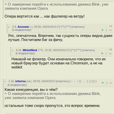
> О намерении перейти к использованию движка Blink, уже
заявила компания Opera
Опера вертится как ... как фшлюгер на ветру!
+1
2.9
,
Аноним
(
-
), 09:56, 04/04/2013 [
^
] [
^^
] [
^^^
] [
ответить
]
+
–
[
к модератору
]
/
Упс, опечаточка. Впрочем, так сущность оперы видна даже
лучше. Посчитаем баг за фичу.
+2
3.19
,
WhiteWind
(
??
), 10:25, 04/04/2013 [
^
] [
^^
] [
^^^
] [
ответить
]
+
–
[
к модератору
]
/
Никакой не флюгер. Они изначально говорили, что их
новый браузер будет основан на Chromium, а не на
webkit
1.10
,
inferrna
(
ok
), 09:59, 04/04/2013 [
ответить
] [
﹢﹢﹢
] [
· · ·
]
[
↓
] [
↑
]
+
–
/
[
к модератору
]
Какая конкуренция, вы о чём?
> О намерении перейти к использованию движка Blink,
уже заявила компания Opera
остальные тоже скоро прогнутся, это вопрос времени.