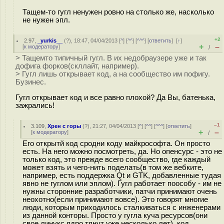
Тащем-то гугл ненужен ровно на столько же, насколько
не нужен эпл.
+2
2.97
,
_yurkis__
(
?
), 18:47, 04/04/2013 [
^
] [
^^
] [
^^^
] [
ответить
]
[
↑
]
+
–
[
к модератору
]
/
> Тащемто типичный гугл. В их недобраузере уже и так
дофига форков(скллайт, например).
> Гугл лишь открывает код, а на сообщество им пофигу.
Бузинес.
Гугл открывает код и все равно плохой? Да Вы, батенька,
зажрались!
–1
3.109
,
Хрен с горы
(
?
), 21:27, 04/04/2013 [
^
] [
^^
] [
^^^
] [
ответить
]
+
–
[
к модератору
]
/
Его открытй код сродни коду майкрософта. Он просто
есть. На него можно посмотреть, да. Но опенсурс - это не
только код, это прежде всего сообщество, где каждый
может взять и чего-нить поделать(в том же вебките,
например, есть поддержка Qt и GTK, добавленные тудая
явно не гуглом или эплом). Гугл работает поособу - им не
нужны сторонние разработчики, патчи принимают очень
неохотно(если принимают вовсе). Это говорят многие
люди, которым приходилось сталкиваться с инженерами
из данной конторы. Просто у гугла куча ресурсов(они
свое линукс ядро тянут уже несколько лет), код