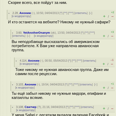
Скорее всего, все пойдут за ним.
+2
2.28
,
Аноним
(
-
), 10:50, 04/04/2013 [
^
] [
^^
] [
^^^
] [
ответить
]
[
↓
]
+
–
[
к модератору
]
/
И кто останется на вебките? Никому не нужный сафари?
+3
3.60
,
YetAnotherOnanym
(
ok
), 13:50, 04/04/2013 [
^
] [
^^
] [
^^^
]
+
–
[
ответить
]
[
↓
] [
к модератору
]
/
Вы неподобающе высказались об американском
потребителе. К Вам уже направлена авианосная
группа.
–1
4.114
,
Аноним
(
-
), 00:50, 05/04/2013 [
^
] [
^^
] [
^^^
] [
ответить
]
+
–
[
к модератору
]
/
Тоже никому не нужная авианосная группа. Даже им
самим после рецессии.
+1
3.103
,
Аноним
(
-
), 19:54, 04/04/2013 [
^
] [
^^
] [
^^^
] [
ответить
]
[
↑
]
+
–
[
к модератору
]
/
Ты ещё забыл никому не нужные мидори, епифани и
капзиллы всякие.
3.108
,
Свитчер
(
?
), 21:16, 04/04/2013 [
^
] [
^^
] [
^^^
] [
ответить
]
+
–
/
[
к модератору
]
У меня Safari с десятком вкладок включая Facebook и