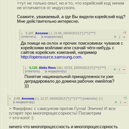
>тут не только опыт, но и то, что корейский код ничем
не отличается от индусского.
Скажите, уважаемый, а где Вы видели корейский код?
Мне действительно интересно.
–1
5.107
,
Аноним
(
-
), 21:05, 04/04/2013 [
^
] [
^^
] [
^^^
]
+
–
[
ответить
]
[
к модератору
]
/
Да поищи на охлох и прочих поисковиках чуваков с
корейскими мэйлами или скачай чёго-нибудь с
сайтов корейских компаний, например
http://opensource.samsung.com.
6.128
,
Aleks Revo
(
ok
), 10:53, 10/04/2013 [
^
] [
^^
] [
^^^
]
+
–
/
[
ответить
]
[
к модератору
]
Понятие национальной принадлежности уже
деградировало до домена рабочих емейлов?
)))
+1
2.49
,
Аноним
(
-
), 12:27, 04/04/2013 [
^
] [
^^
] [
^^^
] [
ответить
]
[
↑
]
+
–
[
к модератору
]
/
> Фаерфокс с самсунгом против Гугла! Эпично! И все
гутарят про многопроцессорность! Посмотрим
> кто-кого! :)
ничего что многопроцессность и многопроцессорность