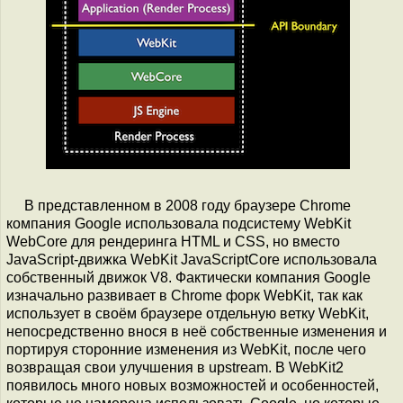
В представленном в 2008 году браузере Chrome
компания Google использовала подсистему WebKit
WebCore для рендеринга HTML и CSS, но вместо
JavaScript-движка WebKit JavaScriptCore использовала
собственный движок V8. Фактически компания Google
изначально развивает в Chrome форк WebKit, так как
использует в своём браузере отдельную ветку WebKit,
непосредственно внося в неё собственные изменения и
портируя сторонние изменения из WebKit, после чего
возвращая свои улучшения в upstream. В WebKit2
появилось много новых возможностей и особенностей,