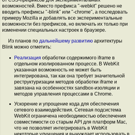
возможностей. Вместо префикса "-webkit" решено не
вводить префиксы "-blink" или "-chrome", а последовать
примеру Mozilla и добавлять все экспериментальные
возможности без префиксов, но включать их только при
изменении специальных настроек в браузере.
Из планов по
дальнейшему
развитию
архитектуры
Blink можно отметить:
Реализация
обработки содержимого iframe в
отдельном изолированном процессе. В WebKit
указанная возможность не может быть
интегрирована, так как она требует значительной
реструктуризации методов обработки iframe и
завязана на особенностях sandbox-изоляции и
методов управления процессами в Chrome.
Ускорение и упрощение кода для обеспечения
сетевого взаимодействия. Сетевая подсистема
WebKit ограничена необходимостью обеспечения
совместимости со старым API для платформ Mac,
что не позволяет интегрировать в WebKit
некоторые улучшения и вынуждает использовать в