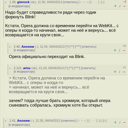
–2
1.39
,
gimrock
(
ok
), 11:30, 04/04/2013 [
ответить
] [
﹢﹢﹢
] [
· · ·
]
[
↓
]
+
–
[
к модератору
]
/
Надо будет справедливости ради через годик
форкнуть Blink!
Кстати, Opera должна со временем перейти на WebKit... с
оперы я когда-то начинал, может на неё и вернусь... всё
возвращается на круги своя...
+3
2.40
,
Аноним
(
-
), 11:34, 04/04/2013 [
^
] [
^^
] [
^^^
] [
ответить
]
+
–
[
к модератору
]
/
Opera официально переходит на Blink.
+1
2.121
,
arisu
(
ok
), 21:29, 05/04/2013 [
^
] [
^^
] [
^^^
] [
ответить
]
+
–
[
к модератору
]
/
> Кстати, Opera должна со временем перейти на
WebKit... с оперы я когда-то
> начинал, может на неё и вернусь... всё
возвращается на круги своя...
зачем? тогда лучше брать хромиум, который опера
скиновать собралась. хромиум хотя бы открыт.
1.41
,
Аноним
(
-
), 11:35, 04/04/2013 [
ответить
] [
﹢﹢﹢
] [
· · ·
]
[
↓
] [
↑
]
+
–
/
[
к модератору
]