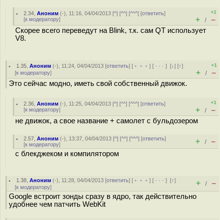
+1
2.34
,
Аноним
(
-
), 11:16, 04/04/2013 [
^
] [
^^
] [
^^^
] [
ответить
]
+
–
[
к модератору
]
/
Скорее всего переведут на Blink, т.к. сам QT использует
V8.
+1
1.35
,
Аноним
(
-
), 11:24, 04/04/2013 [
ответить
] [
﹢﹢﹢
] [
· · ·
]
[
↓
] [
↑
]
+
–
[
к модератору
]
/
Это сейчас модно, иметь свой собственный движок.
+1
2.36
,
Аноним
(
-
), 11:25, 04/04/2013 [
^
] [
^^
] [
^^^
] [
ответить
]
+
–
[
к модератору
]
/
не движок, а свое название + самолет с бульдозером
2.57
,
Аноним
(
-
), 13:37, 04/04/2013 [
^
] [
^^
] [
^^^
] [
ответить
]
+
–
/
[
к модератору
]
с блекджеком и компилятором
1.38
,
Аноним
(
-
), 11:28, 04/04/2013 [
ответить
] [
﹢﹢﹢
] [
· · ·
]
[
↑
]
+
–
/
[
к модератору
]
Google встроит зонды сразу в ядро, так действительно
удобнее чем патчить WebKit