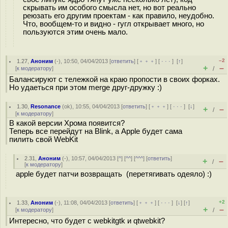
скрывать им особого смысла нет, но вот реально
реюзать его другим проектам - как правило, неудобно.
Что, вообщем-то и видно - гугл открывает много, но
пользуются этим очень мало.
–2
1.27
,
Аноним
(
-
), 10:50, 04/04/2013 [
ответить
] [
﹢﹢﹢
] [
· · ·
]
[
↑
]
+
–
[
к модератору
]
/
Балансируют с тележкой на краю пропости в своих форках.
Но удаеться при этом merge друг-дружку :)
1.30
,
Resonance
(
ok
), 10:55, 04/04/2013 [
ответить
] [
﹢﹢﹢
] [
· · ·
]
[
↓
]
+
–
/
[
к модератору
]
В какой версии Хрома появится?
Теперь все перейдут на Blink, а Apple будет сама
пилить свой WebKit
2.31
,
Аноним
(
-
), 10:57, 04/04/2013 [
^
] [
^^
] [
^^^
] [
ответить
]
+
–
/
[
к модератору
]
apple будет патчи возвращать (перетягивать одеяло) :)
+2
1.33
,
Аноним
(
-
), 11:08, 04/04/2013 [
ответить
] [
﹢﹢﹢
] [
· · ·
]
[
↓
] [
↑
]
+
–
[
к модератору
]
/
Интересно, что будет с webkitgtk и qtwebkit?