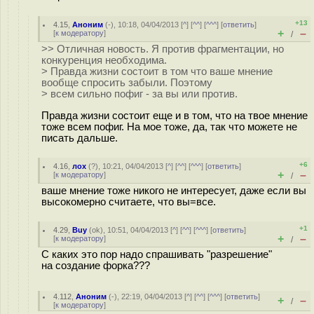
+13
4.15
,
Аноним
(
-
), 10:18, 04/04/2013 [
^
] [
^^
] [
^^^
] [
ответить
]
+
–
[
к модератору
]
/
>> Отличная новость. Я против фрагментации, но
конкуренция необходима.
> Правда жизни состоит в том что ваше мнение
вообще спросить забыли. Поэтому
> всем сильно пофиг - за вы или против.
Правда жизни состоит еще и в том, что на твое мнение
тоже всем пофиг. На мое тоже, да, так что можете не
писать дальше.
+6
4.16
,
лох
(
?
), 10:21, 04/04/2013 [
^
] [
^^
] [
^^^
] [
ответить
]
+
–
[
к модератору
]
/
ваше мнение тоже никого не интересует, даже если вы
высокомерно считаете, что вы=все.
+1
4.29
,
Buy
(
ok
), 10:51, 04/04/2013 [
^
] [
^^
] [
^^^
] [
ответить
]
+
–
[
к модератору
]
/
С каких это пор надо спрашивать "разрешение"
на создание форка???
4.112
,
Аноним
(
-
), 22:19, 04/04/2013 [
^
] [
^^
] [
^^^
] [
ответить
]
+
–
/
[
к модератору
]