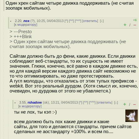
Один хрен сайтам четыре движка поддерживать (не считая
зоопарк мобильных).
+6
2.20
,
лох
(
?
), 10:25, 04/04/2013 [
^
] [
^^
] [
^^^
] [
ответить
]
[
↓
]
+
–
[
к модератору
]
/
> ---Presto
> +++Blink
> Один хрен сайтам четыре движка поддерживать (не
считая зоопарк мобильных).
Сайтам должно быть до фени, какие движки. Если движки
соблюдают веб-стандарты, то их сущность не имеет
значения. Глюки, конечно, всё равно в каждом движке есть,
но для каждой версии каждого движка сайт невозможно не
то что оптимизировать, но даже протестировать.
А гугл молодцы, что отказались от этих тупых префиксов -
webkit. Вот это реальный дурдом. (Хотя смысл их, конечно,
очевиден, но дурдома от этого не убавляется.)
3.55
,
rshadow
(
ok
), 13:21, 04/04/2013 [
^
] [
^^
] [
^^^
] [
ответить
]
[
↓
]
+
–
/
[
к модератору
]
ты не лох, ты кэп :-)
всем должно быть пох какие движки и какие
сайты, для того и делаются стандарты. причем сайтов
сделаных не аостандарту =100%. и всем по....