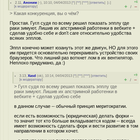
+6
2.11
,
Аноним
(
-
), 10:10, 04/04/2013 [
^
] [
^^
] [
^^^
] [
ответить
]
[
↓
]
+
–
[
к модератору
]
/
> Какая конкуренция, вы о чём?
Простая. Гугл судя по всему решил показать эпплу где
раки зимуют. Лишив их апстримной работенки в вебките +
сделав удобно себе и don't care относительно удобства
всяких эпплов.
Эппл конечно может юзануть этот же двигун, НО для этого
им придется основательно перекраивать устройство своих
браузеров. Что лишний раз воткнет лом в их вентилятор.
Неплохо придумано, да :)
+9
3.13
,
Xasd
(
ok
), 10:14, 04/04/2013 [
^
] [
^^
] [
^^^
] [
ответить
]
+
–
[
к модератору
]
/
> Гугл судя по всему решил показать эпплу где
раки зимуют. Лишив их апстримной работенки в
вебките + сделав удобно себе
в данном случае -- обычный принцип меритократии.
если есть возможность (юридическая) делать форки --
то значит тот кто больше вкладывается кодом -- всегда
имеет возможность сделать форк и вести развитие в том
направлении в котором хочет.