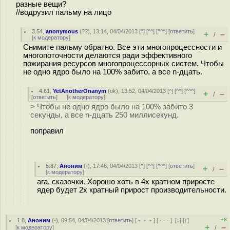
разные вещи?
//водрузил пальму на лицо
3.54
,
anonymous
(
??
), 13:14, 04/04/2013 [
^
] [
^^
] [
^^^
] [
ответить
]
+
–
/
[
к модератору
]
Снимите пальму обратно. Все эти многопроцессности и
многопоточности делаются ради эффективного
пожирания ресурсов многопроцессорных систем. Чтобы
не одно ядро было на 100% забито, а все n-дцать.
4.61
,
YetAnotherOnanym
(
ok
), 13:52, 04/04/2013 [
^
] [
^^
] [
^^^
]
+
–
/
[
ответить
]
[
к модератору
]
> Чтобы не одно ядро было на 100% забито 3
секунды, а все n-дцать 250 миллисекунд.
поправил
5.87
,
Аноним
(
-
), 17:46, 04/04/2013 [
^
] [
^^
] [
^^^
] [
ответить
]
+
–
/
[
к модератору
]
ага, сказочки. Хорошо хоть в 4х кратном приросте
ядер будет 2х кратный прирост производительности.
+8
1.8
,
Аноним
(
-
), 09:54, 04/04/2013 [
ответить
] [
﹢﹢﹢
] [
· · ·
]
[
↓
] [
↑
]
+
–
[
к модератору
]
/