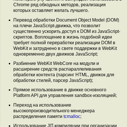
Chrome ряд обходных методов, реализация
которых оставляет желать лучшего.
Перевод обработки Document Object Model (DOM)
на плечи JavaScript-движка, что позволит
существенно ускорить доступ к DOM из JavaScript-
скриптов. Воплощение в жизнь подобной идеи
требует полной переработки реализации DOM в
WebKit и затруднено в свете поддержки в WebKit
одновременно двух движков JavaScript;
Разбиение WebKit WebCore на модули и
расширение средств распараллеливания
обработки контента (парсинг HTML, движок для
обработки стилей, парсер JavaScript);
Прямое использование в движке основного
Platform API для управления sandbox-изоляцией;
Переход на использование
высокопроизводительного менеджера
распределения памяти
tcmalloc
;
Использование JIT-компиляции при организации