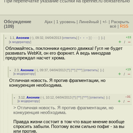
При перепечатке указание ссылки на opennet.ru обязательно
Обсуждение
Ajax
|
1 уровень
|
Линейный
|
+/-
|
Раскрыть
(109)
всё
|
RSS
+33
1.1
,
Аноним
(
-
), 09:32, 04/04/2013 [
ответить
] [
﹢﹢﹢
] [
· · ·
]
[
↓
]
+
–
[
к модератору
]
/
Обломайтесь, поклонники единого движка! Гугл не будет
развивать WebKit, он его форкнет. А ведь минздрав
предупреждал насчет хрома.
+19
2.3
,
Аноним
(
-
), 09:37, 04/04/2013 [
^
] [
^^
] [
^^^
] [
ответить
]
[
↓
]
+
–
[
к модератору
]
/
Отличная новость. Я против фрагментации, но
конкуренция необходима.
–31
3.12
,
Аноним
(
-
), 10:12, 04/04/2013 [
^
] [
^^
] [
^^^
] [
ответить
]
[
↓
]
+
–
[
к модератору
]
/
> Отличная новость. Я против фрагментации, но
конкуренция необходима.
Правда жизни состоит в том что ваше мнение вообще
спросить забыли. Поэтому всем сильно пофиг - за вы
или против.