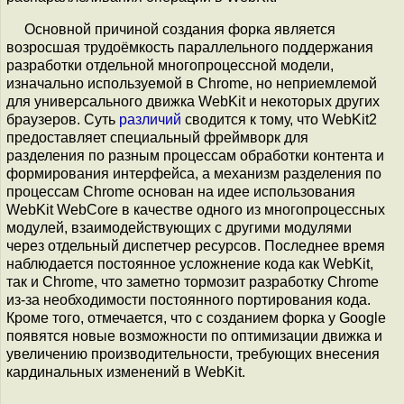
Основной причиной создания форка является
возросшая трудоёмкость параллельного поддержания
разработки отдельной многопроцессной модели,
изначально используемой в Chromе, но неприемлемой
для универсального движка WebKit и некоторых других
браузеров. Суть
различий
сводится к тому, что WebKit2
предоставляет специальный фреймворк для
разделения по разным процессам обработки контента и
формирования интерфейса, а механизм разделения по
процессам Chrome основан на идее использования
WebKit WebCore в качестве одного из многопроцессных
модулей, взаимодействующих с другими модулями
через отдельный диспетчер ресурсов. Последнее время
наблюдается постоянное усложнение кода как WebKit,
так и Chromе, что заметно тормозит разработку Chromе
из-за необходимости постоянного портирования кода.
Кроме того, отмечается, что с созданием форка у Google
появятся новые возможности по оптимизации движка и
увеличению производительности, требующих внесения
кардинальных изменений в WebKit.