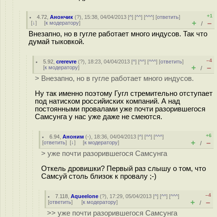
+1
4.72
,
Анончик
(
?
), 15:38, 04/04/2013 [
^
] [
^^
] [
^^^
] [
ответить
]
+
–
[
↓
] [
к модератору
]
/
Внезапно, но в гугле работает много индусов. Так что
думай тыковкой.
–4
5.92
,
crerevre
(
?
), 18:23, 04/04/2013 [
^
] [
^^
] [
^^^
] [
ответить
]
+
–
[
к модератору
]
/
> Внезапно, но в гугле работает много индусов.
Ну так именно поэтому Гугл стремительно отступает
под натиском российиских компаний. А над
постоянными провалами уже почти разорившегося
Самсунга у нас уже даже не смеются.
+6
6.94
,
Аноним
(
-
), 18:36, 04/04/2013 [
^
] [
^^
] [
^^^
]
+
–
[
ответить
]
[
↓
] [
к модератору
]
/
> уже почти разорившегося Самсунга
Откель дровишки? Первый раз слышу о том, что
Самсуй столь близок к провалу ;-)
–4
7.118
,
Aqueelone
(
?
), 17:29, 05/04/2013 [
^
] [
^^
] [
^^^
]
+
–
[
ответить
]
[
к модератору
]
/
>> уже почти разорившегося Самсунга