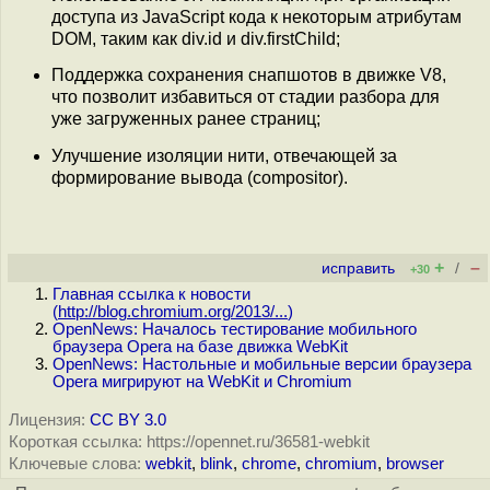
доступа из JavaScript кода к некоторым атрибутам
DOM, таким как div.id и div.firstChild;
Поддержка сохранения снапшотов в движке V8,
что позволит избавиться от стадии разбора для
уже загруженных ранее страниц;
Улучшение изоляции нити, отвечающей за
формирование вывода (сompositor).
+
–
исправить
/
+30
Главная ссылка к новости
(
http://blog.chromium.org/2013/...
)
OpenNews: Началось тестирование мобильного
браузера Opera на базе движка WebKit
OpenNews: Настольные и мобильные версии браузера
Opera мигрируют на WebKit и Chromium
Лицензия:
CC BY 3.0
Короткая ссылка: https://opennet.ru/36581-webkit
Ключевые слова:
webkit
,
blink
,
chrome
,
chromium
,
browser