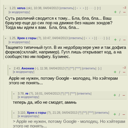
–2
1.23
,
verus
(
ok
), 10:38, 04/04/2013 [
ответить
] [
﹢﹢﹢
] [
· · ·
]
[
↑
]
+
–
[
к модератору
]
/
Суть различий сводится к тому... Бла, бла, бла... Ваш
браузер еще до сих пор на движке без наших зондов?
Тогда мы идем к вам. Бла, бла, бла...
1.25
,
Хрен с горы
(
?
), 10:47, 04/04/2013 [
ответить
] [
﹢﹢﹢
] [
· · ·
]
[
↓
]
+
–
/
[
к модератору
]
Тащемто типичный гугл. В их недобраузере уже и так дофига
форков(скллайт, например). Гугл лишь открывает код, а на
сообщество им пофигу. Бузинес.
–2
2.43
,
Аноним
(
-
), 11:38, 04/04/2013 [
^
] [
^^
] [
^^^
] [
ответить
]
[
↓
]
+
–
[
к модератору
]
/
Apple не нужен, потому Google - молодец. Но хэйтерам
этого не понять...
3.78
,
re
(
?
), 16:01, 04/04/2013 [
^
] [
^^
] [
^^^
] [
ответить
]
+
–
/
[
к модератору
]
теперь да, ибо не смодет, аминь
3.110
,
Хрен с горы
(
?
), 21:28, 04/04/2013 [
^
] [
^^
] [
^^^
] [
ответить
]
+
–
/
[
к модератору
]
> Apple не нужен, потому Google - молодец. Но хэйтерам
этого не понять...