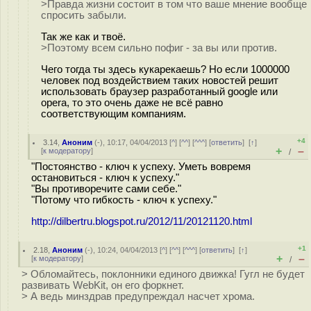
>Правда жизни состоит в том что ваше мнение вообще
спросить забыли.
Так же как и твоё.
>Поэтому всем сильно пофиг - за вы или против.
Чего тогда ты здесь кукарекаешь? Но если 1000000
человек под воздействием таких новостей решит
использовать браузер разработанный google или
opera, то это очень даже не всё равно
соответствующим компаниям.
+4
3.14
,
Аноним
(
-
), 10:17, 04/04/2013 [
^
] [
^^
] [
^^^
] [
ответить
]
[
↑
]
+
–
[
к модератору
]
/
"Постоянство - ключ к успеху. Уметь вовремя
остановиться - ключ к успеху."
"Вы противоречите сами себе."
"Потому что гибкость - ключ к успеху."
http://dilbertru.blogspot.ru/2012/11/20121120.html
+1
2.18
,
Аноним
(
-
), 10:24, 04/04/2013 [
^
] [
^^
] [
^^^
] [
ответить
]
[
↑
]
+
–
[
к модератору
]
/
> Обломайтесь, поклонники единого движка! Гугл не будет
развивать WebKit, он его форкнет.
> А ведь минздрав предупреждал насчет хрома.