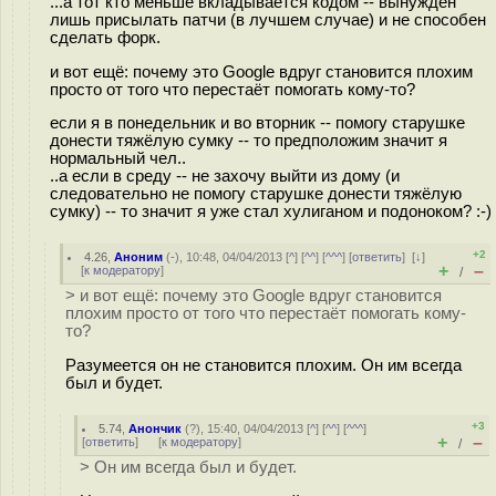
...а тот кто меньше вкладывается кодом -- вынужден
лишь присылать патчи (в лучшем случае) и не способен
сделать форк.
и вот ещё: почему это Google вдруг становится плохим
просто от того что перестаёт помогать кому-то?
если я в понедельник и во вторник -- помогу старушке
донести тяжёлую сумку -- то предположим значит я
нормальный чел..
..а если в среду -- не захочу выйти из дому (и
следовательно не помогу старушке донести тяжёлую
сумку) -- то значит я уже стал хулиганом и подоноком? :-)
+2
4.26
,
Аноним
(
-
), 10:48, 04/04/2013 [
^
] [
^^
] [
^^^
] [
ответить
]
[
↓
]
+
–
[
к модератору
]
/
> и вот ещё: почему это Google вдруг становится
плохим просто от того что перестаёт помогать кому-
то?
Разумеется он не становится плохим. Он им всегда
был и будет.
+3
5.74
,
Анончик
(
?
), 15:40, 04/04/2013 [
^
] [
^^
] [
^^^
]
+
–
[
ответить
]
[
к модератору
]
/
> Он им всегда был и будет.