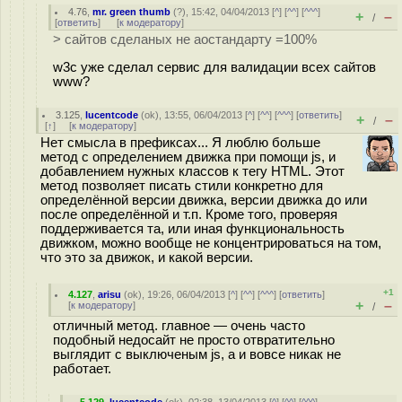
4.76
,
mr. green thumb
(
?
), 15:42, 04/04/2013 [
^
] [
^^
] [
^^^
]
+
–
/
[
ответить
]
[
к модератору
]
> сайтов сделаных не аостандарту =100%
w3c уже сделал сервис для валидации всех сайтов
www?
3.125
,
lucentcode
(
ok
), 13:55, 06/04/2013 [
^
] [
^^
] [
^^^
] [
ответить
]
+
–
/
[
↑
] [
к модератору
]
Нет смысла в префиксах... Я люблю больше
метод с определением движка при помощи js, и
добавлением нужных классов к тегу HTML. Этот
метод позволяет писать стили конкретно для
определённой версии движка, версии движка до или
после определённой и т.п. Кроме того, проверяя
поддерживается та, или иная функциональность
движком, можно вообще не концентрироваться на том,
что это за движок, и какой версии.
+1
4.127
,
arisu
(
ok
), 19:26, 06/04/2013 [
^
] [
^^
] [
^^^
] [
ответить
]
+
–
[
к модератору
]
/
отличный метод. главное — очень часто
подобный недосайт не просто отвратительно
выглядит с выключеным js, а и вовсе никак не
работает.