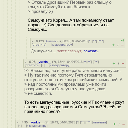
> Откель дровишки? Первый раз слышу о
том, что Самсуй столь близок к
> провалу ;-)
Самсунг это Корея... А там понемногу стает
жарко... :) Сие должно отобразиться и на
Самсунг...
+1
8.123
,
Аноним
(
-
), 08:10, 06/04/2013 [
^
] [
^^
] [
^^^
]
+
–
[
ответить
]
[
к модератору
]
/
Да неужели ...
текст свёрнут,
показать
6.96
,
_yurkis__
(
?
), 18:44, 04/04/2013 [
^
] [
^^
] [
^^^
]
+
–
/
[
ответить
]
[
↑
] [
к модератору
]
>> Внезапно, но в гугле работает много индусов.
> Ну так именно поэтому Гугл стремительно
отступает под натиском российиских компаний. А
> над постоянными провалами уже почти
разорившегося Самсунга у нас уже даже
> не смеются.
То есть мегауспешные русские ИТ компании ржут
в голос над разорившимся Самсунгом? Я сейчас
правильно понял?
4.95
,
_yurkis__
(
?
), 18:43, 04/04/2013 [
^
] [
^^
] [
^^^
] [
ответить
]
+
–
/
[
↑
] [
к модератору
]