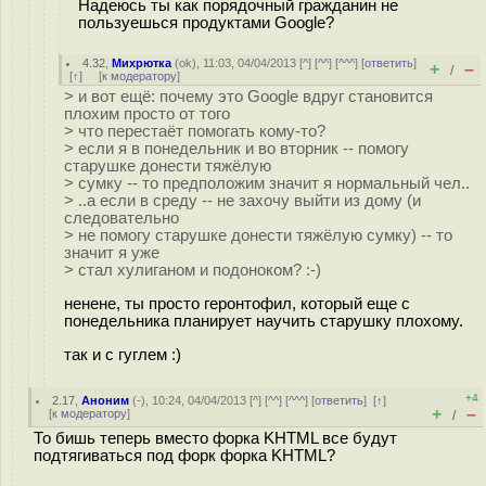
Надеюсь ты как порядочный гражданин не
пользуешься продуктами Google?
4.32
,
Михрютка
(
ok
), 11:03, 04/04/2013 [
^
] [
^^
] [
^^^
] [
ответить
]
+
–
/
[
↑
] [
к модератору
]
> и вот ещё: почему это Google вдруг становится
плохим просто от того
> что перестаёт помогать кому-то?
> если я в понедельник и во вторник -- помогу
старушке донести тяжёлую
> сумку -- то предположим значит я нормальный чел..
> ..а если в среду -- не захочу выйти из дому (и
следовательно
> не помогу старушке донести тяжёлую сумку) -- то
значит я уже
> стал хулиганом и подоноком? :-)
ненене, ты просто геронтофил, который еще с
понедельника планирует научить старушку плохому.
так и с гуглем :)
+4
2.17
,
Аноним
(
-
), 10:24, 04/04/2013 [
^
] [
^^
] [
^^^
] [
ответить
]
[
↑
]
+
–
[
к модератору
]
/
То бишь теперь вместо форка KHTML все будут
подтягиваться под форк форка KHTML?