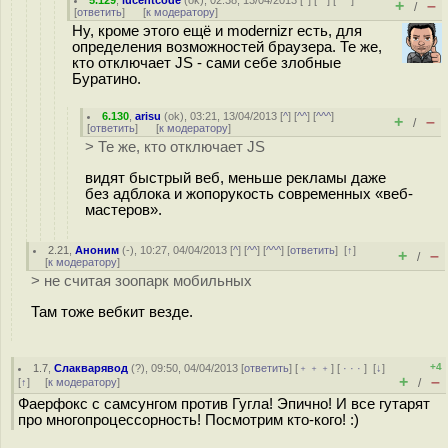
5.129
,
lucentcode
(
ok
), 02:38, 13/04/2013 [
^
] [
^^
] [
^^^
]
+
–
/
[
ответить
]
[
к модератору
]
Ну, кроме этого ещё и modernizr есть, для
определения возможностей браузера. Те же,
кто отключает JS - сами себе злобные
Буратино.
6.130
,
arisu
(
ok
), 03:21, 13/04/2013 [
^
] [
^^
] [
^^^
]
+
–
/
[
ответить
]
[
к модератору
]
> Те же, кто отключает JS
видят быстрый веб, меньше рекламы даже
без адблока и жопорукость современных «веб-
мастеров».
2.21
,
Аноним
(
-
), 10:27, 04/04/2013 [
^
] [
^^
] [
^^^
] [
ответить
]
[
↑
]
+
–
/
[
к модератору
]
> не считая зоопарк мобильных
Там тоже вебкит везде.
+4
1.7
,
Слакварявод
(
?
), 09:50, 04/04/2013 [
ответить
] [
﹢﹢﹢
] [
· · ·
]
[
↓
]
+
–
[
↑
] [
к модератору
]
/
Фаерфокс с самсунгом против Гугла! Эпично! И все гутарят
про многопроцессорность! Посмотрим кто-кого! :)