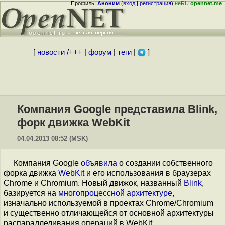
Профиль:
Аноним
(
вход
|
регистрация
)
неRU
opennet.me
[
новости
/
+++
|
форум
|
теги
|
]
Компания Google представила Blink,
форк движка WebKit
04.04.2013 08:52 (MSK)
Компания Google
объявила
о создании собственного
форка движка
WebKit
и его использования в браузерах
Chrome и Chromium. Новый движок, названный
Blink
,
базируется на
многопроцессной архитектуре
,
изначально используемой в проектах Chrome/Chromium
и существенно отличающейся от основной архитектуры
распараллеливания операций в WebKit.