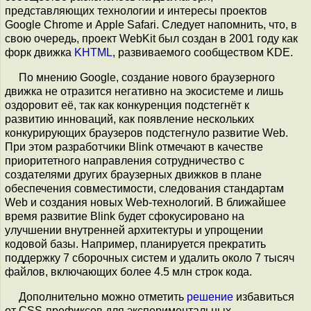
представляющих технологии и интересы проектов
Google Chrome и Apple Safari. Следует напомнить, что, в
свою очередь, проект WebKit был создан в 2001 году как
форк движка
KHTML
, развиваемого сообществом KDE.
По мнению Google, создание нового браузерного
движка не отразится негативно на экосистеме и лишь
оздоровит её, так как конкуренция подстегнёт к
развитию инноваций, как появление нескольких
конкурирующих браузеров подстегнуло развитие Web.
При этом разработчики Blink отмечают в качестве
приоритетного направления сотрудничество с
создателями других браузерных движков в плане
обеспечения совместимости, следования стандартам
Web и создания новых Web-технологий. В ближайшее
время развитие Blink будет сфокусировано на
улучшении внутренней архитектуры и упрощении
кодовой базы. Например, планируется прекратить
поддержку 7 сборочных систем и удалить около 7 тысяч
файлов, включающих более 4.5 млн строк кода.
Дополнительно можно отметить
решение
избавиться
от CSS-префиксов для экспериментальных