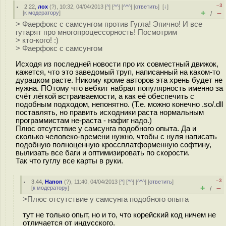
–3
2.22
,
лох
(
?
), 10:32, 04/04/2013 [
^
] [
^^
] [
^^^
] [
ответить
]
[
↓
]
+
–
[
к модератору
]
/
> Фаерфокс с самсунгом против Гугла! Эпично! И все
гутарят про многопроцессорность! Посмотрим
> кто-кого! :)
> Фаерфокс с самсунгом
Исходя из последней новости про их совместный движок,
кажется, что это заведомый труп, написанный на каком-то
дурацком расте. Никому кроме авторов эта хрень будет не
нужна. ПОтому что вебкит набрал популярность именно за
счёт лёгкой встраиваемости, а как её обеспечить с
подобным подходом, непонятно. (Т.е. можно конечно .so/.dll
поставлять, но править исходники раста нормальным
программистам не-раста - нафиг надо.)
Плюс отсутствие у самсунга подобного опыта. Да и
сколько человеко-времени нужно, чтобы с нуля написать
подобную полноценную кроссплатформенную софтину,
вылизать все баги и оптимизировать по скорости.
Так что гуглу все карты в руки.
–3
3.44
,
Hanon
(
?
), 11:40, 04/04/2013 [
^
] [
^^
] [
^^^
] [
ответить
]
+
–
[
к модератору
]
/
>Плюс отсутствие у самсунга подобного опыта
тут не только опыт, но и то, что корейский код ничем не
отличается от индусского.