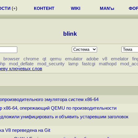
ОСТИ
(
+
)
КОНТЕНТ
WIKI
MAN'ы
ФО
blink
browser
chrome
qt
qemu
emulator
adobe
v8
emelator
fin
php
mod_deflate
mod_security
lamp
fastcgi
mathopd
mod_acc
реву ключевых слов
окопроизводительного эмулятора систем x86-64
ятор x86-64, опережающий QEMU по производительности
редложили унифицировать и объявить устаревшим заголовок
ка V8 переведена на Git