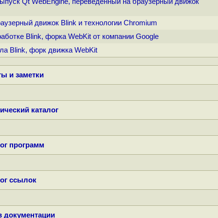
выпуск Qt WebEngine, переведённый на браузерный движок
браузерный движок Blink и технологии Chromium
работке Blink, форка WebKit от компании Google
ла Blink, форк движка WebKit
ы и заметки
ический каталог
ог программ
ог ссылок
в документации