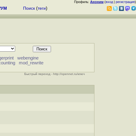
Профиль:
Аноним
(
вход
|
регистрация
)
РУМ
Поиск
(
теги
)
gerprint
webengine
ounting
mod_rewrite
Быстрый переход - http://opennet.ru/ключ