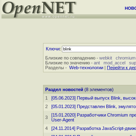
НОВ
Ключи
:
Близкие по совпадению -
webkit
chromium
Близкие по значению -
ant
mod_accel
su
Разделы -
Web-технологии
|
Перейти к де
Раздел новостей
(8 элементов)
1
[05.06.2023] Первый выпуск Blink, выс
2
[05.01.2023] Представлен Blink, эмул
[15.01.2020] Разработчики Chromium п
3
User-Agent
4
[24.11.2014] Разработка JavaScript-движ