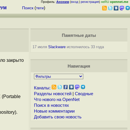
Профиль:
Аноним
(
вход
|
регистрация
)
неRU
opennet.me
РУМ
Поиск
(
теги
)
Памятные даты
17 июля
Slackware
исполнилось 33 года
ло закрыто
Навигация
Каналы:
Разделы новостей
|
Сводные
(Portable
Что нового на OpenNet
Поиск в новостях
Новые комментарии
sitory).
Добавить свою новость