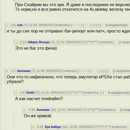
Про Скайрим вы это зря. Я даже в последнюю ее версию 
7х норм,но я все равно откатился на 4х,моему железу он
1.5
,
кэп
(
?
), 11:04, 09/04/2022 [
ответить
] [
﹢﹢﹢
] [
· · ·
]
[
↓
] [
↑
] [
к модератору
]
и ты до сих пор не отправил баг-репорт или патч, просто жд
2.13
,
Hikaru Shoujo
(
?
), 13:10, 09/04/2022 [
^
] [
^^
] [
^^^
] [
ответить
]
[
к моде
Это не баг это фича)
1.7
,
Аноним
(
7
), 11:58, 09/04/2022 [
ответить
] [
﹢﹢﹢
] [
· · ·
]
[
↓
] [
↑
] [
к модерат
Они что-то нафигачили, что теперь эмулятор ePSXe стал раб
убрали?
2.8
,
Ooiiii
(
?
), 12:16, 09/04/2022 [
^
] [
^^
] [
^^^
] [
ответить
]
[
↓
] [
к модератору
]
А как насчет mednafen?
3.10
,
Аноним
(
16
), 12:41, 09/04/2022 [
^
] [
^^
] [
^^^
] [
ответить
]
[
к мод
Он же кривой.
4.19
,
Ilya Indigo
(
ok
), 16:40, 09/04/2022 [
^
] [
^^
] [
^^^
] [
ответить
]