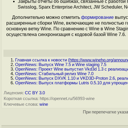
Закрыты отчёты об ошибках, связанные с работой п
Swisslog, Sparx Enterprise Architect, JW Scheduler, 
Дополнительно можно отметить
формирование
выпус
расширенные сборки Wine, включающие не полностью го
основную ветку Wine. По сравнению с Wine в Wine Stag
осуществлена синхронизация с кодовой базой Wine 7.6.
Главная ссылка к новости (
https://www.winehq.org/announc
OpenNews: Выпуск Wine 7.5 и Wine staging 7.5
OpenNews: Проект Wine выпустил Vkd3d 1.3 с реализаци
OpenNews: Стабильный релиз Wine 7.0
OpenNews: Выпуск DXVK 1.10 и VKD3D-Proton 2.6, реали
OpenNews: Выпуск платформы Lutris 0.5.10 для упрощени
Лицензия:
CC BY 3.0
Короткая ссылка: https://opennet.ru/56993-wine
Ключевые слова:
wine
При перепечатке указа