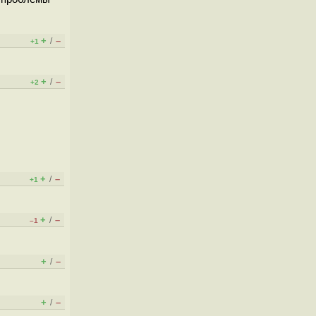
+
–
/
+1
+
–
/
+2
+
–
/
+1
+
–
/
–1
+
–
/
+
–
/