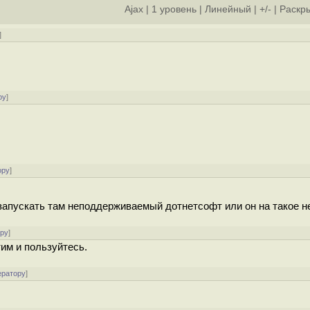
Ajax
|
1 уровень
|
Линейный
|
+/-
|
Раскры
]
ру
]
ору
]
 запускать там неподдерживаемый дотнетсофт или он на такое н
ору
]
тим и пользуйтесь.
ератору
]