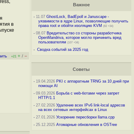
ress,
Важное
-
11.07
GhostLock, BadEpoll и Januscape -
я
уязвимости в ядре Linux, позволяющие получить
ятия в
права root и обойти изоляцию KVM
(82 +34)
ыпуске
-
08.07
Вредительство со стороны разработчика
OpenMandriva, которое могло причинить вред
пользователям
(107 +34)
-
Сводка событий за 2025 год
+
–
вить
/
+21
Советы
-
19.04.2026
PKI с аппаратным TRNG за 10 дней при
помощи AI
-
09.03.2026
Борьба с web-ботами через запрет
HTTP/1.1
-
27.02.2026
Удаление всех IPv6 link-local адресов
на всех сетевых интерфейсах в Linux
-
27.01.2026
Ускорение пересборки llama.cpp
-
25.12.2025
Атомарные обновления в OSTree