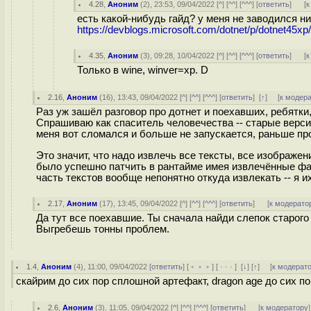
4.28
,
Аноним
(
2
), 23:53, 09/04/2022 [
^
] [
^^
] [
^^^
] [
ответить
]
[
к
есть какой-нибудь гайд? у меня не заводился ни
https://devblogs.microsoft.com/dotnet/p/dotnet45xp/
4.35
,
Аноним
(
3
), 09:28, 10/04/2022 [
^
] [
^^
] [
^^^
] [
ответить
]
[
к
Только в wine, winver=xp. D
2.16
,
Аноним
(
16
), 13:43, 09/04/2022 [
^
] [
^^
] [
^^^
] [
ответить
]
[
↑
] [
к модер
Раз уж зашёл разговор про дотнет и поехавших, ребятки
Спрашиваю как спаситель человечества -- старые верс
меня вот сломался и больше не запускается, раньше пр
Это значит, что надо извлечь все тексты, все изображен
было успешно патчить в рантайме имея извлечённые фай
часть текстов вообще непонятно откуда извлекать -- я и
2.17
,
Аноним
(
17
), 13:45, 09/04/2022 [
^
] [
^^
] [
^^^
] [
ответить
]
[
к модерато
Да тут все поехавшие. Ты сначала найди слепок старого 
Выгребешь тонны проблем.
1.4
,
Аноним
(
4
), 11:00, 09/04/2022 [
ответить
] [
﹢﹢﹢
] [
· · ·
]
[
↓
] [
↑
] [
к модерат
скайрим до сих пор сплошной артефакт, dragon age до сих п
2.6
,
Аноним
(
3
), 11:05, 09/04/2022 [
^
] [
^^
] [
^^^
] [
ответить
]
[
к модератору
]