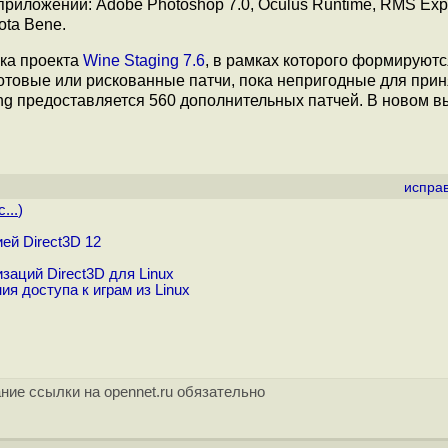
риложений: Adobe Photoshop 7.0, Oculus Runtime, RMS Exp
Nota Bene.
ка проекта
Wine Staging 7.6
, в рамках которого формируютс
товые или рискованные патчи, пока непригодные для прин
ing предоставляется 560 дополнительных патчей. В новом в
испра
...
)
ей Direct3D 12
заций Direct3D для Linux
я доступа к играм из Linux
ние ссылки на opennet.ru обязательно