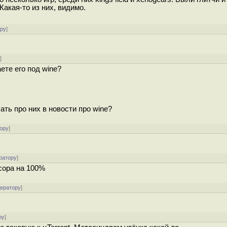
Какая-то из них, видимо.
ору
]
у
]
ете его под wine?
ать про них в новости про wine?
ору
]
ратору
]
ссора на 100%
дератору
]
ру
]