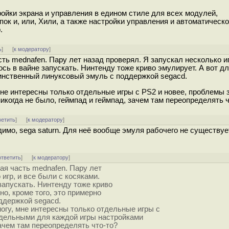
!
ойки экрана и управления в едином стиле для всех модулей,
пок и, или, Xили, а также настройки управления и автоматическ
.
ь
]
[
к модератору
]
ть mednafen. Пару лет назад проверял. Я запускал несколько иг
сь в вайне запускать. Нинтенду тоже криво эмулирует. А вот дл
динственный линуксовый эмуль с поддержкой segacd.
 мне интересны только отдельные игры с PS2 и новее, проблемы 
когда не было, геймпад и геймпад, зачем там переопределять ч
ветить
]
[
к модератору
]
димо, sega saturn. Для неё вообще эмуля рабочего не существует
ответить
]
[
к модератору
]
ая часть mednafen. Пару лет
игр, и все были с косяками.
запускать. Нинтенду тоже криво
но, кроме того, это примерно
ддержкой segacd.
могу, мне интересны только отдельные игры с
тдельными для каждой игры настройками
зачем там переопределять что-то?