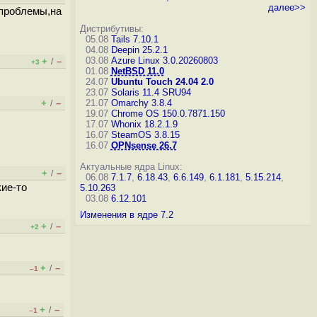
далее>>
 проблемы,на
Дистрибутивы:
05.08
Tails 7.10.1
04.08
Deepin 25.2.1
03.08
Azure Linux 3.0.20260803
+
–
/
+3
01.08
NetBSD 11.0
24.07
Ubuntu Touch 24.04 2.0
23.07
Solaris 11.4 SRU94
+
–
21.07
Omarchy 3.8.4
/
19.07
Chrome OS 150.0.7871.150
17.07
Whonix 18.2.1.9
16.07
SteamOS 3.8.15
16.07
OPNsense 26.7
Актуальные ядра Linux:
+
–
/
06.08
7.1.7
,
6.18.43
,
6.6.149
,
6.1.181
,
5.15.214
,
кие-то
5.10.263
03.08
6.12.101
Изменения в ядре 7.2
+
–
/
+2
+
–
/
–1
+
–
/
–1