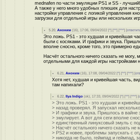
mednafen по части эмуляции PS1 и SS - лучший
А также у него много удобных плюшек для настр
настройки управления с логикой управления кно
загрузки для отдельной игры или нескольких игр
5.20
,
Аноним
(
16
), 17:06, 09/04/2022 [
^
] [
^^
] [
^^^
] [
ответит
Это ложь. PS1 - это худшая и кривейшая час
были с косяками. И графики и звука. Пришло
вполне сносно, кроме того, это примерно е
Насчёт остального ничего сказать не могу,
отдельными для каждой игры настройками ни
6.21
,
Аноним
(
16
), 17:08, 09/04/2022 [
^
] [
^^
] [
^^^
] [
от
Хотя нет, худшая и кривейшая часть, ви
там напихали?
6.22
,
Ilya Indigo
(
ok
), 17:33, 09/04/2022 [
^
] [
^^
] [
^^^
] [
> Это ложь. PS1 - это худшая и кривейш
> назад проверял. Я запускал несколько 
> И графики и звука. Пришлось в вайне 
> эмулирует. А вот для сеги вполне снос
> единственный линуксовый эмуль с по
> Насчёт остального ничего сказать не 
> PS2 и новее, проблемы запускать с о
> никогда не было, геймпад и геймпад, 