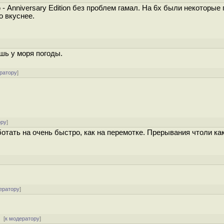
- Anniversary Edition без проблем гамал. На 6х были некоторые
о вкуснее.
ешь у моря погоды.
ратору
]
ору
]
отать на очень быстро, как на перемотке. Прерывания чтоли ка
ератору
]
[
к модератору
]