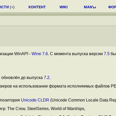
ОСТИ
(
+
)
КОНТЕНТ
WIKI
MAN'ы
ФО
изации WinAPI -
Wine 7.6
. С момента выпуска версии
7.5
бы
 обновлён до выпуска
7.2
.
веров на использование формата исполняемых файлов PE 
епозитория
Unicode CLDR
(Unicode Common Locale Data Repo
: The Crew, SteelSeries, World of Warships,