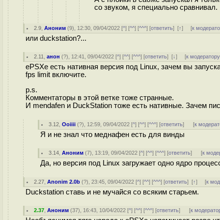
со звуком, я специально сравнивал. 
2.9
,
Аноним
(
9
), 12:30, 09/04/2022 [
^
] [
^^
] [
^^^
] [
ответить
]
[
↑
] [
к модерат
или duckstation?...
2.11
,
анон
(
?
), 12:41, 09/04/2022 [
^
] [
^^
] [
^^^
] [
ответить
]
[
↓
] [
к модератор
ePSXe есть нативная версия под Linux, зачем вы запуска
fps limit включите.
p.s.
Комментаторы в этой ветке тоже странные.
И mendafen и DuckStation тоже есть нативные. Зачем пис
3.12
,
Ooiiii
(
?
), 12:59, 09/04/2022 [
^
] [
^^
] [
^^^
] [
ответить
]
[
к модерат
Я и не знал что меднафен есть для винды
3.14
,
Аноним
(
7
), 13:19, 09/04/2022 [
^
] [
^^
] [
^^^
] [
ответить
]
[
к моде
Да, но версия под Linux загружает одно ядро проце
2.27
,
Anonim 2.0b
(
?
), 23:45, 09/04/2022 [
^
] [
^^
] [
^^^
] [
ответить
]
[
↑
] [
к мо
Duckstation ставь и не мучайся со всяким старьем.
2.37
,
Аноним
(
37
), 16:43, 10/04/2022 [
^
] [
^^
] [
^^^
] [
ответить
]
[
к модерато