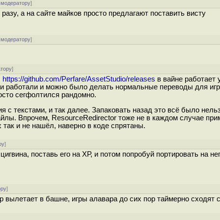
 модератору
]
 разу, а на сайте майков просто предлагают поставить висту
 модератору
]
атору
]
,
https://github.com/Perfare/AssetStudio/releases
в вайне работает 
ии работали и можно было делать нормальные переводы для игр
осто сегфолтился рандомно.
ия с текстами, и так далее. Запаковать назад это всё было нель
лы. Впрочем, ResourceRedirector тоже не в каждом случае при
х так и не нашёл, наверно в коде спрятаны.
ру
]
цигвина, поставь его на ХР, и потом попробуй портировать на нег
ору
]
ор вылетает в башне, игры алавара до сих пор таймерно сходят 