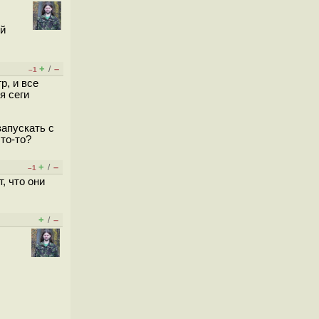
ой
+
–
/
–1
р, и все
я сеги
запускать с
то-то?
+
–
/
–1
, что они
+
–
/