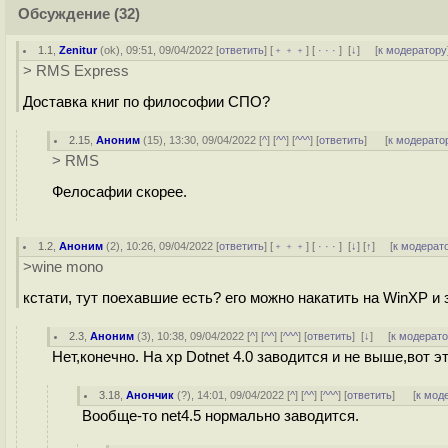
Обсуждение
(32)
1.1
,
Zenitur
(
ok
), 09:51, 09/04/2022 [
ответить
] [
﹢﹢﹢
] [
· · ·
]
[
↓
] [
к модератору
> RMS Express
Доставка книг по философии СПО?
2.15
,
Аноним
(
15
), 13:30, 09/04/2022 [
^
] [
^^
] [
^^^
] [
ответить
]
[
к модерато
> RMS
Фелосафии скорее.
1.2
,
Аноним
(
2
), 10:26, 09/04/2022 [
ответить
] [
﹢﹢﹢
] [
· · ·
]
[
↓
] [
↑
] [
к модерат
>wine mono
кстати, тут поехавшие есть? его можно накатить на WinXP и
2.3
,
Аноним
(
3
), 10:38, 09/04/2022 [
^
] [
^^
] [
^^^
] [
ответить
]
[
↓
] [
к модерат
Нет,конечно. На xp Dotnet 4.0 заводится и не выше,вот э
3.18
,
Анончик
(
?
), 14:01, 09/04/2022 [
^
] [
^^
] [
^^^
] [
ответить
]
[
к мод
Вообще-то net4.5 нормально заводится.