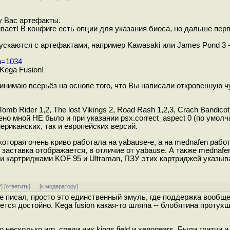
у Вас артефакты.
вает! В конфиге есть опции для указания биоса, но дальше перв
пускаются с артефактами, например Kawasaki или James Pond 3 -
th=1034
 Kega Fusion!
ринимаю всерьёз на основе того, что Вы написали откровенную 
Tomb Rider 1,2, The lost Vikings 2, Road Rash 1,2,3, Crach Bandicot 
о мной НЕ было и при указании psx.correct_aspect 0 (по умолч
ериканских, так и европейских версий.
 которая очень криво работала на yabause-е, а на mednafen рабо
заставка отображается, в отличие от yabause. А также mednafe
и картриджами KOF 95 и Ultraman, ПЗУ этих картриджей указыв
^
] [
ответить
]
[
к модератору
]
 не писал, просто это единственный эмуль, где поддержка вообщ
тся достойно. Kega fusion какая-то шляпа -- блобятина протухш
 несколько игр, среди них kings field и xenogears. Были глитчи 