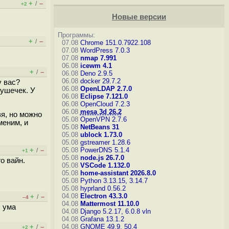
+
–
/
+2
Новые версии
Программы:
+
–
/
07.08
Chrome 151.0.7922.108
07.08
WordPress 7.0.3
07.08
nmap 7.991
06.08
icewm 4.1
+
–
/
06.08
Deno 2.9.5
06.08
docker 29.7.2
у вас?
06.08
OpenLDAP 2.7.0
ушечек. У
06.08
Eclipse 7.121.0
06.08
OpenCloud 7.2.3
06.08
mesa 3d 26.2
зя, но можно
05.08
OpenVPN 2.7.6
меним, и
05.08
NetBeans 31
05.08
ublock 1.73.0
05.08
gstreamer 1.28.6
+
–
05.08
PowerDNS 5.1.4
/
+1
05.08
node.js 26.7.0
о вайн.
05.08
VSCode 1.132.0
05.08
home-assistant 2026.8.0
05.08
Python 3.13.15, 3.14.7
05.08
hyprland 0.56.2
04.08
Electron 43.3.0
+
–
/
–4
04.08
Mattermost 11.10.0
с ума
04.08
Django 5.2.17, 6.0.8
vln
04.08
Grafana 13.1.2
+
–
04.08
GNOME 49.9, 50.4
/
+2