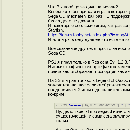
Что Вы вообще за дичь написали?
Вы бы хотя бы привели игры в которых 
Sega CD mednafen, как раз НЕ поддержи
биоса дело не доходит!
И некоторые сеговские игры, как раз за
Starfish.
https://forum.fobby.net/index.php?t=msg&
И для игры в сегу лучшее что есть - это
Всё сказанное другое, я просто не восп
Sega CD.
PS1 я играл только в Resident Evil 1,2,3, 
Никаких графических артефактов замечен
правильно отображает пропорции как ам
На SS я играл только в Legend of Oasis,
замечательно. все слои отображаются и 
поддерживает 2 игры с дополнительным
конфиге.
7.23
,
Аноним
(
16
), 18:20, 09/04/2022 [
^
] [
^^
] [
^^
Ну, дело твоё. Я про segacd ничего
существующей, и сама сега эмулируе
только.
А с плойки в сабже запускал я только