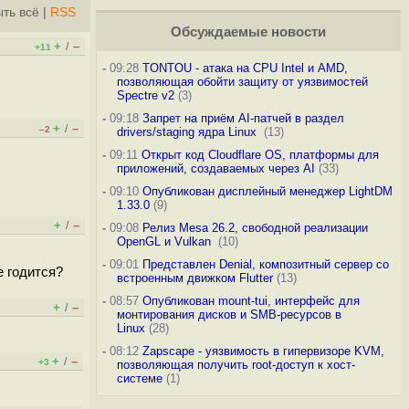
ть всё
|
RSS
Обсуждаемые новости
+
–
/
+11
-
09:28
TONTOU - атака на CPU Intel и AMD,
позволяющая обойти защиту от уязвимостей
Spectre v2
(3)
-
09:18
Запрет на приём AI-патчей в раздел
+
–
/
–2
drivers/staging ядра Linux
(13)
-
09:11
Открыт код Cloudflare OS, платформы для
приложений, создаваемых через AI
(33)
-
09:10
Опубликован дисплейный менеджер LightDM
1.33.0
(9)
+
–
/
-
09:08
Релиз Mesa 26.2, свободной реализации
OpenGL и Vulkan
(10)
-
09:01
Представлен Denial, композитный сервер со
е годится?
встроенным движком Flutter
(13)
-
08:57
Опубликован mount-tui, интерфейс для
+
–
/
монтирования дисков и SMB-ресурсов в
Linux
(28)
-
08:12
Zapscape - уязвимость в гипервизоре KVM,
+
–
/
+3
позволяющая получить root-доступ к хост-
системе
(1)