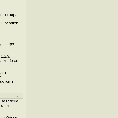
ого кадра
 Operation
чушь про
1,2,3.
анию 1) он
тает
n
аются в
+
–
/
е заявлена
ая, и
и проблемы