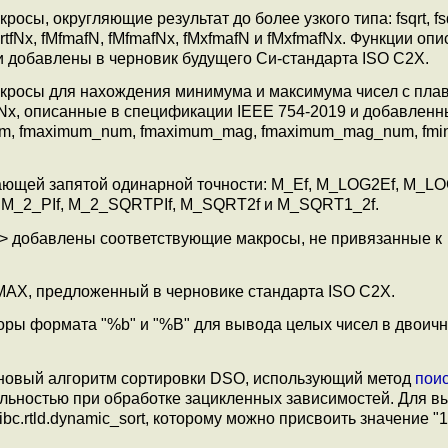
сы, округляющие результат до более узкого типа: fsqrt, fsqrt
MxsqrtfNx, fMfmafN, fMfmafNx, fMxfmafN и fMxfmafNx. Функции оп
и добавлены в черновик будущего Си-стандарта ISO C2X.
макросы для нахождения минимума и максимума чисел с пл
loatNx, описанные в спецификации IEEE 754-2019 и добавленн
um, fmaximum_num, fmaximum_mag, fmaximum_mag_num, fmi
.
вающей запятой одинарной точности: M_Ef, M_LOG2Ef, M_LO
If, M_2_PIf, M_2_SQRTPIf, M_SQRT2f и M_SQRT1_2f.
h> добавлены соответствующие макроcы, не привязанные к
AX, предложенный в черновике стандарта ISO C2X.
оры формата "%b" и "%B" для вывода целых чисел в двоич
 новый алгоритм сортировки DSO, использующий метод
поис
льностью при обработке зацикленных зависимостей. Для в
c.rtld.dynamic_sort, которому можно присвоить значение "1