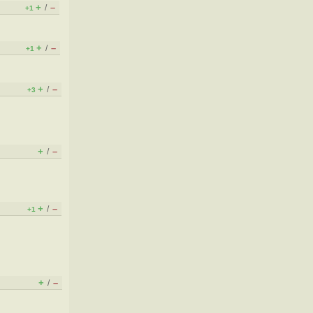
+
–
/
+1
+
–
/
+1
+
–
/
+3
+
–
/
+
–
/
+1
+
–
/