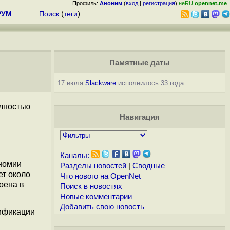
Профиль:
Аноним
(
вход
|
регистрация
)
неRU
opennet.me
РУМ
Поиск
(
теги
)
Памятные даты
17 июля
Slackware
исполнилось 33 года
олностью
Навигация
Каналы:
ономии
Разделы новостей
|
Сводные
ет около
Что нового на OpenNet
оена в
Поиск в новостях
Новые комментарии
Добавить свою новость
цификации