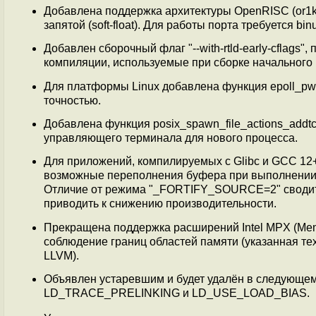
Добавлена поддержка архитектуры OpenRISC (or1k
запятой (soft-float). Для работы порта требуется binu
Добавлен сборочный флаг "--with-rtld-early-cflags
компиляции, используемые при сборке начального 
Для платформы Linux добавлена функция epoll_pwa
точностью.
Добавлена функция posix_spawn_file_actions_addt
управляющего терминала для нового процесса.
Для приложений, компилируемых с Glibc и GCC 
возможные переполнения буфера при выполнении с
Отличие от режима "_FORTIFY_SOURCE=2" сводитс
приводить к снижению производительности.
Прекращена поддержка расширений Intel MPX (Memor
соблюдение границ областей памяти (указанная те
LLVM).
Объявлен устаревшим и будет удалён в следующем
LD_TRACE_PRELINKING и LD_USE_LOAD_BIAS.