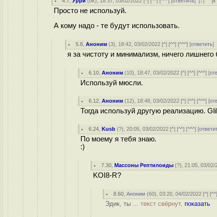
4.7
,
Урри
(
ok
), 18:37, 03/02/2022 [
^
] [
^^
] [
^^^
] [
ответить
]
[
↓
] [
к
Просто не используй.
А кому надо - те будут использовать.
5.8
,
Аноним
(
3
), 18:42, 03/02/2022 [
^
] [
^^
] [
^^^
] [
ответить
я за чистоту и минимализм, ничего лишнего
6.10
,
Аноним
(
10
), 18:47, 03/02/2022 [
^
] [
^^
] [
^^^
] [
от
Используй мюсли.
6.12
,
Аноним
(
12
), 18:48, 03/02/2022 [
^
] [
^^
] [
^^^
] [
от
Тогда используй другую реализацию. Gli
6.24
,
Kusb
(
?
), 20:05, 03/02/2022 [
^
] [
^^
] [
^^^
] [
ответи
По моему я тебя знаю.
:)
7.30
,
Массоны Рептилоиды
(
?
), 21:05, 03/02/
KOI8-R?
8.60
,
Аноним
(
60
), 03:20, 04/02/2022 [
^
] [
^^
Эдик, ты ...
текст свёрнут,
показать