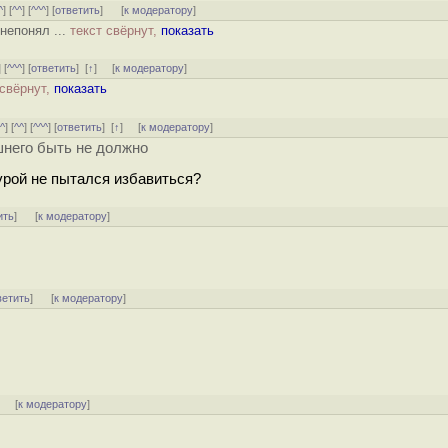
^
] [
^^
] [
^^^
] [
ответить
]
[
к модератору
]
непонял ...
текст свёрнут,
показать
] [
^^^
] [
ответить
]
[
↑
] [
к модератору
]
 свёрнут,
показать
[
^
] [
^^
] [
^^^
] [
ответить
]
[
↑
] [
к модератору
]
шнего быть не должно
урой не пытался избавиться?
ить
]
[
к модератору
]
ветить
]
[
к модератору
]
] [
к модератору
]