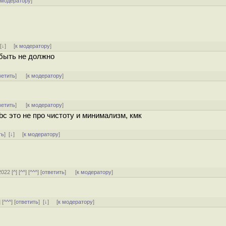
 модератору
]
]
[
↓
] [
к модератору
]
 быть не должно
ветить
]
[
к модератору
]
ветить
]
[
к модератору
]
bc это не про чистоту и минимализм, кмк
ть
]
[
↓
] [
к модератору
]
2022 [
^
] [
^^
] [
^^^
] [
ответить
]
[
к модератору
]
] [
^^^
] [
ответить
]
[
↓
] [
к модератору
]