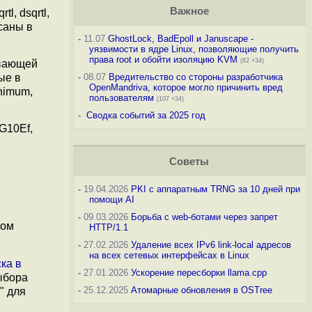
Важное
l, dsqrtl,
исаны в
-
11.07
GhostLock, BadEpoll и Januscape -
уязвимости в ядре Linux, позволяющие получить
права root и обойти изоляцию KVM
(82 +34)
авающей
ые в
-
08.07
Вредительство со стороны разработчика
OpenMandriva, которое могло причинить вред
nimum,
пользователям
(107 +34)
-
Сводка событий за 2025 год
G10Ef,
Советы
-
19.04.2026
PKI с аппаратным TRNG за 10 дней при
помощи AI
-
09.03.2026
Борьба с web-ботами через запрет
ном
HTTP/1.1
-
27.02.2026
Удаление всех IPv6 link-local адресов
на всех сетевых интерфейсах в Linux
ка в
-
27.01.2026
Ускорение пересборки llama.cpp
ыбора
-
25.12.2025
Атомарные обновления в OSTree
" для