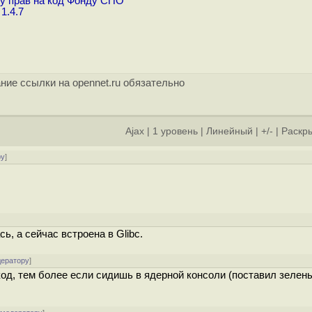
у прав на код Фонду СПО
1.4.7
ние ссылки на opennet.ru обязательно
Ajax
|
1 уровень
|
Линейный
|
+/-
|
Раскры
ру
]
]
, а сейчас встроена в Glibc.
дератору
]
код, тем более если сидишь в ядерной консоли (поставил зелен