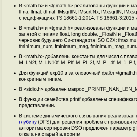
В <math.h> и <tgmath.h> реализованы функции и макро
ffma, ffmal, dfmal, fMsqrtfN, fMsqrtfNx, fMxsqrtfN, f
спецификациях TS 18661-1:2014, TS 18661-3:2015 
В <math.h> и <tgmath.h> реализованы функции и 
запятой с типами float, long double, _FloatN и _F
черновик будущего Си-стандарта ISO C2X: fmaxim
fminimum_num, fminimum_mag, fminimum_mag_num
В <math.h> добавлены константы для чисел с пла
M_LN2f, M_LN10f, M_PIf, M_PI_2f, M_PI_4f, M_1_P
Для функций exp10 в заголовочный файл <tgmath.
конкретным типам.
В <stdio.h> добавлен макрос _PRINTF_NAN_LEN_M
В функции семейства printf добавлены спецификат
представлении.
В системе динамического связывания реализован
глубину
(DFS) для решения проблем с производите
алгоритма сортировки DSO предложен параметр glib
отката на старый алгоритм.