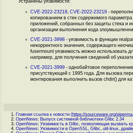
Устранены уязвимости:
CVE-2022-23218
,
CVE-2022-23219
- переполне
копированием в стек содержимого параметра
приложений, собранных без защиты стека и ис
организации выполнения кода злоумышленник
CVE-2021-3998
- уязвимость в функции realp
некорректного значения, содержащего неочи
fusermount уязвимость можно использовать д
например, для получения сведений об указате
CVE-2021-3999
- однобайтовое переполнение
присутствующей с 1995 года. Для вызова пер
монтирования выполнить вызов chdir() для кат
Главная ссылка к новости (
https://sourceware.org/piperma.
OpenNews: Выпуск системной библиотеки Glibc 2.34
OpenNews: Уязвимость в Glibc, позволяющая вызвать к
OpenNews: Уязвимости в OpenSSL, Glibc, util-linux, драй