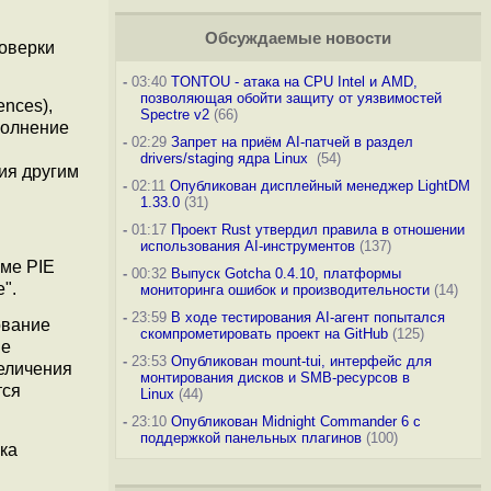
Обсуждаемые новости
роверки
-
03:40
TONTOU - атака на CPU Intel и AMD,
позволяющая обойти защиту от уязвимостей
ences),
Spectre v2
(66)
полнение
-
02:29
Запрет на приём AI-патчей в раздел
drivers/staging ядра Linux
(54)
ия другим
-
02:11
Опубликован дисплейный менеджер LightDM
1.33.0
(31)
-
01:17
Проект Rust утвердил правила в отношении
использования AI-инструментов
(137)
ме PIE
-
00:32
Выпуск Gotcha 0.4.10, платформы
".
мониторинга ошибок и производительности
(14)
-
23:59
В ходе тестирования AI-агент попытался
ование
скомпрометировать проект на GitHub
(125)
ие
-
23:53
Опубликован mount-tui, интерфейс для
еличения
монтирования дисков и SMB-ресурсов в
тся
Linux
(44)
-
23:10
Опубликован Midnight Commander 6 c
поддержкой панельных плагинов
(100)
ка