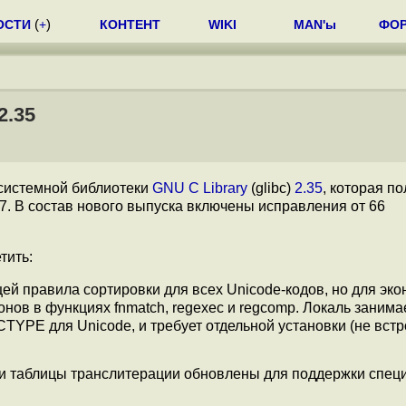
ОСТИ
(
+
)
КОНТЕНТ
WIKI
MAN'ы
ФО
2.35
системной библиотеки
GNU C Library
(glibc)
2.35
, которая п
7. В состав нового выпуска включены исправления от 66
тить:
й правила сортировки для всех Unicode-кодов, но для эк
нов в функциях fnmatch, regexec и regcomp. Локаль занима
TYPE для Unicode, и требует отдельной установки (не встр
 и таблицы транслитерации обновлены для поддержки спе