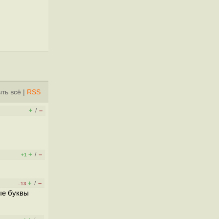
ть всё
|
RSS
+
–
/
+
–
/
+1
+
–
/
–13
ые буквы