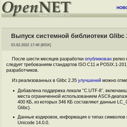
НОВ
Выпуск системной библиотеки Glibc 
03.02.2022 17:48 (MSK)
После шести месяцев разработки
опубликован
релиз 
следует требованиям стандартов ISO C11 и POSIX.1-201
разработчиков.
Из реализованных в Glibc 2.35
улучшений
можно отме
Добавлена поддержка локали "C.UTF-8", включающе
места ограниченной использованием ASCII-диапазо
400 КБ, из которых 346 КБ составляют данные LC_C
Glibc).
Данные кодировок, информация о типах символов
Unicode 14.0.0.