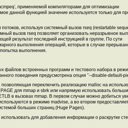
mcmpeq', применяемой компиляторами для оптимизации
мое данной функцией значение используется только для п
отоков, используя системный вызов rseq (restartable sequ
темный вызов rseq позволяет организовать неразрывное вы
щей результат последней инструкцией в группе. По сути
омарного выполнения операций, которые в случае прерыван
 попытка выполнения.
х файлов встроенных программ и тестового набора в режи
данного поведения предусмотрена опция "--disable-default-pie
lb, позволяющая переключить реализацию malloc на использ
PAGE для mmap и sbrk или напрямую использовать больш
TLB в вызовах mmap. В первом случае можно добиться ув
 используются в режиме madvise, а во втором предоставляе
стемой больших страниц (Huge Pages).
о использовать для добавления информации о раскрутке сте