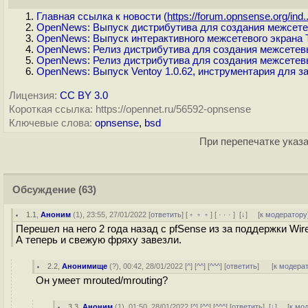
Главная ссылка к новости (
https://forum.opnsense.org/ind..
OpenNews: Выпуск дистрибутива для создания межсете
OpenNews: Выпуск интерактивного межсетевого экрана Ti
OpenNews: Релиз дистрибутива для создания межсетевых
OpenNews: Релиз дистрибутива для создания межсетевы
OpenNews: Выпуск Ventoy 1.0.62, инструментария для з
Лицензия:
CC BY 3.0
Короткая ссылка: https://opennet.ru/56592-opnsense
Ключевые слова:
opnsense
,
bsd
При перепечатке указа
Обсуждение
(63)
1.1
,
Аноним
(
1
), 23:55, 27/01/2022 [
ответить
] [
﹢﹢﹢
] [
· · ·
]
[
↓
] [
к модератору
Перешел на него 2 года назад с pfSense из за поддержки Wir
А теперь и свежую фряху завезли.
2.2
,
Анонимище
(
?
), 00:42, 28/01/2022 [
^
] [
^^
] [
^^^
] [
ответить
]
[
к модера
Он умеет mrouted/mrouting?
3.3
,
Аноним
(
1
), 01:50, 28/01/2022 [
^
] [
^^
] [
^^^
] [
ответить
]
[
↓
] [
к мо