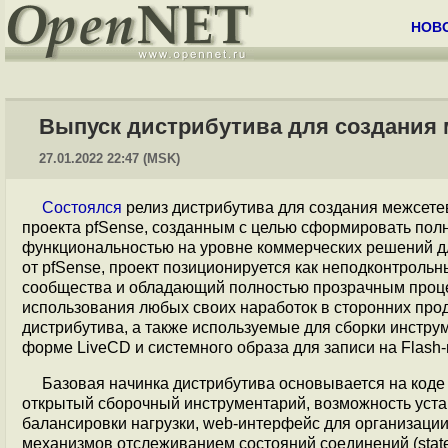
НОВ
Выпуск дистрибутива для создания 
27.01.2022 22:47 (MSK)
Состоялся
релиз дистрибутива для создания межсет
проекта pfSense, созданным с целью сформировать полн
функциональностью на уровне коммерческих решений д
от pfSense, проект позиционируется как неподконтроль
сообщества и обладающий полностью прозрачным проце
использования любых своих наработок в сторонних прод
дистрибутива, а также используемые для сборки инстру
форме LiveCD и системного образа для записи на Flash-
Базовая начинка дистрибутива основывается на код
открытый сборочный инструментарий, возможность уста
балансировки нагрузки, web-интерфейс для организации п
механизмов отслеживанием состояний соединений (statefu