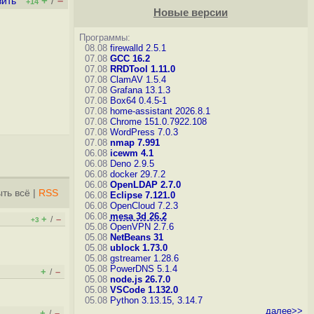
+
–
вить
/
+14
Новые версии
Программы:
08.08
firewalld 2.5.1
07.08
GCC 16.2
07.08
RRDTool 1.11.0
07.08
ClamAV 1.5.4
07.08
Grafana 13.1.3
07.08
Box64 0.4.5-1
07.08
home-assistant 2026.8.1
07.08
Chrome 151.0.7922.108
07.08
WordPress 7.0.3
07.08
nmap 7.991
06.08
icewm 4.1
06.08
Deno 2.9.5
06.08
docker 29.7.2
06.08
OpenLDAP 2.7.0
ть всё
|
RSS
06.08
Eclipse 7.121.0
06.08
OpenCloud 7.2.3
06.08
mesa 3d 26.2
+
–
/
+3
05.08
OpenVPN 2.7.6
05.08
NetBeans 31
05.08
ublock 1.73.0
05.08
gstreamer 1.28.6
05.08
PowerDNS 5.1.4
+
–
/
05.08
node.js 26.7.0
05.08
VSCode 1.132.0
05.08
Python 3.13.15, 3.14.7
далее>>
+
–
/