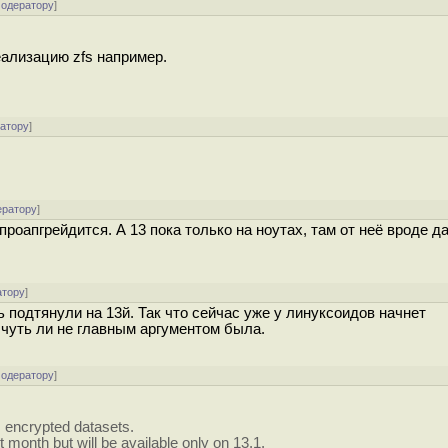
модератору
]
ализацию zfs например.
ратору
]
ератору
]
проапгрейдится. А 13 пока только на ноутах, там от неё вроде д
атору
]
 подтянули на 13й. Так что сейчас уже у линуксоидов начнет
х чуть ли не главным аргументом была.
модератору
]
s encrypted datasets.
 month but will be available only on 13.1.