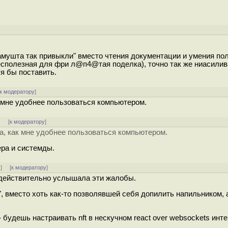
тамушта так привыкли" вместо чтения документации и умения по
сполезная для фри л@п4@тая поделка), точно так же ниасили
я бы поставить.
к модератору
]
 мне удобнее пользоваться компьютером.
]
[
к модератору
]
а, как мне удобнее пользоваться компьютером.
ера и системды.
↓
] [
к модератору
]
м действительно услышала эти жалобы.
", вместо хоть как-то позволявшей себя допилить напильником, а
- будешь настраивать nft в нескучном react over websockets инт