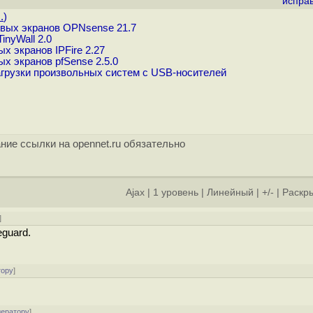
испра
.
)
вых экранов OPNsense 21.7
nyWall 2.0
 экранов IPFire 2.27
х экранов pfSense 2.5.0
агрузки произвольных систем с USB-носителей
ние ссылки на opennet.ru обязательно
Ajax
|
1 уровень
|
Линейный
|
+/-
|
Раскры
]
eguard.
тору
]
дератору
]