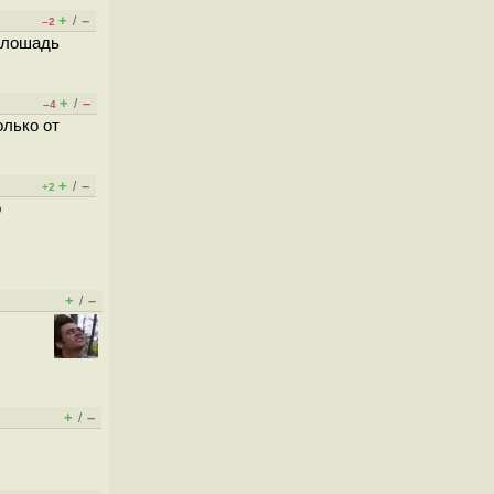
+
–
/
–2
м лошадь
+
–
/
–4
олько от
+
–
/
+2
о
+
–
/
+
–
/