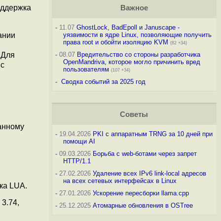
оддержка
Важное
-
11.07
GhostLock, BadEpoll и Januscape -
ании
уязвимости в ядре Linux, позволяющие получить
права root и обойти изоляцию KVM
(82 +34)
 Для
-
08.07
Вредительство со стороны разработчика
OpenMandriva, которое могло причинить вред
 с
пользователям
(107 +34)
-
Сводка событий за 2025 год
Советы
данному
-
19.04.2026
PKI с аппаратным TRNG за 10 дней при
помощи AI
-
09.03.2026
Борьба с web-ботами через запрет
HTTP/1.1
-
27.02.2026
Удаление всех IPv6 link-local адресов
на всех сетевых интерфейсах в Linux
ка LUA.
-
27.01.2026
Ускорение пересборки llama.cpp
 3.74,
-
25.12.2025
Атомарные обновления в OSTree