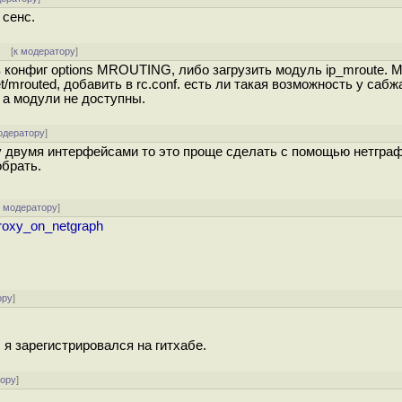
 сенс.
]
[
к модератору
]
 конфиг options MROUTING, либо загрузить модуль ip_mroute. М
t/mrouted, добавить в rc.conf. есть ли такая возможность у саб
, а модули не доступны.
одератору
]
у двумя интерфейсами то это проще сделать с помощью нетграф
обрать.
к модератору
]
pproxy_on_netgraph
ору
]
 я зарегистрировался на гитхабе.
тору
]