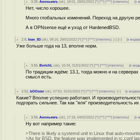
3.28
,
Аноньимъ
(
ok
), 18:01, 28/01/2022 [
^
] [
^^
] [
^^^
] [
ответить
]
[
к 
Нет, число хорошее.
Много глобальных изменений. Переход на другую ре
А в OPNsense ещё и уход от HardenedBSD.
2.8
,
Ivan_83
(
ok
), 08:16, 28/01/2022 [
^
] [
^^
] [
^^^
] [
ответить
]
[
↓
] [
↑
] [
к моде
Уже больше года на 13, вполне норм.
3.55
,
BorichL
(
ok
), 16:34, 31/01/2022 [
^
] [
^^
] [
^^^
] [
ответить
]
[
к мод
По традиции ждёмс 13.1, тогда можно и на серверах 
смысл есть.
2.52
,
bOOster
(
ok
), 07:53, 31/01/2022 [
^
] [
^^
] [
^^^
] [
ответить
]
[
↑
] [
к модер
Какие? Вполне успешно работают. И производительность
подгорать сильнее. Так как "яля" производительность и
3.59
,
Аноньимъ
(
ok
), 17:18, 04/02/2022 [
^
] [
^^
] [
^^^
] [
ответить
]
[
к 
Ну вот например такие:
>There is likely a systemd unit in Linux that auto-mount
>As for BSD, the feature was implemented in rc.conf last