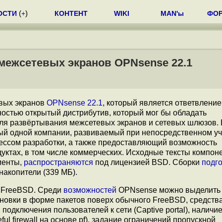
ОСТИ
(
+
)
КОНТЕНТ
WIKI
MAN'ы
ФО
межсетевых экранов OPNsense 22.1
евых экранов
OPNsense 22.1
, который является ответвление
остью открытый дистрибутив, который мог бы обладать
ля развёртывания межсетевых экранов и сетевых шлюзов. 
ный одной компании, развиваемый при непосредственном у
ссом разработки, а также предоставляющий возможность
уктах, в том числе коммерческих. Исходные тексты компон
менты,
распространяются
под лицензией BSD. Сборки
подг
накопители (339 МБ).
е FreeBSD. Среди
возможностей
OPNsense можно выделить
новки в форме пакетов поверх обычного FreeBSD, средств
одключения пользователей к сети (Captive portal), наличи
l firewall на основе pf), задание ограничений пропускной