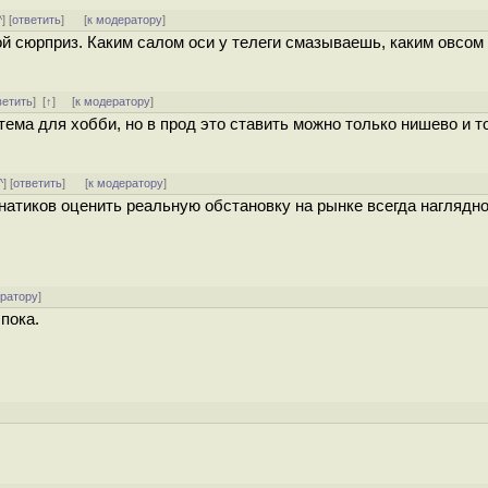
^
] [
ответить
]
[
к модератору
]
ой сюрприз. Каким салом оси у телеги смазываешь, каким овсо
ветить
]
[
↑
] [
к модератору
]
ема для хобби, но в прод это ставить можно только нишево и т
^
] [
ответить
]
[
к модератору
]
натиков оценить реальную обстановку на рынке всегда наглядн
ератору
]
пока.