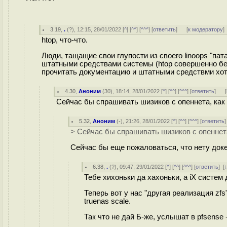
3.19
,
.
(
?
), 12:15, 28/01/2022 [
^
] [
^^
] [
^^^
] [
ответить
]
[
к модератору
]
htop, что-что.
Люди, тащащие свои глупости из своего linoops "па
штатными средствами системы (htop совершенно бе
прочитать документацию и штатными средствми хот
4.30
,
Аноним
(
30
), 18:14, 28/01/2022 [
^
] [
^^
] [
^^^
] [
ответить
]
[
Сейчас бы спрашивать шизиков с опеннета, как
5.32
,
Аноним
(
-
), 21:26, 28/01/2022 [
^
] [
^^
] [
^^^
] [
ответить
> Сейчас бы спрашивать шизиков с опеннет
Сейчас бы еще пожаловаться, что нету док
6.38
,
.
(
?
), 09:47, 29/01/2022 [
^
] [
^^
] [
^^^
] [
ответить
]
[
Тебе хихоньки да хахоньки, а iX систе
Теперь вот у нас "другая реализация zfs
truenas scale.
Так что не дай Б-же, услышат в pfsense 