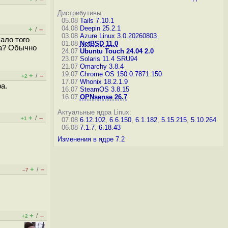
Дистрибутивы:
05.08
Tails 7.10.1
04.08
Deepin 25.2.1
+
–
/
03.08
Azure Linux 3.0.20260803
ало того
01.08
NetBSD 11.0
жа? Обычно
24.07
Ubuntu Touch 24.04 2.0
23.07
Solaris 11.4 SRU94
21.07
Omarchy 3.8.4
19.07
Chrome OS 150.0.7871.150
+
–
/
+2
17.07
Whonix 18.2.1.9
а.
16.07
SteamOS 3.8.15
16.07
OPNsense 26.7
Актуальные ядра Linux:
+
–
/
+1
07.08
6.12.102
,
6.6.150
,
6.1.182
,
5.15.215
,
5.10.264
06.08
7.1.7
,
6.18.43
Изменения в ядре 7.2
+
–
/
–7
+
–
/
+2