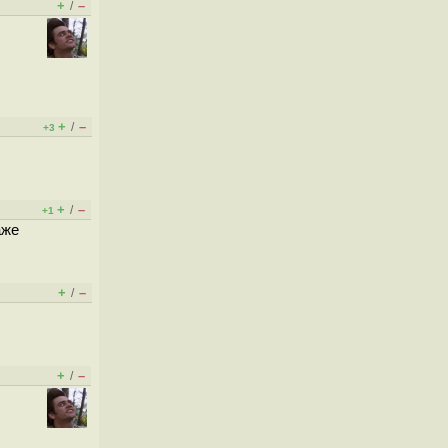
+
–
/
+
–
/
+3
+
–
/
+1
аже
+
–
/
+
–
/