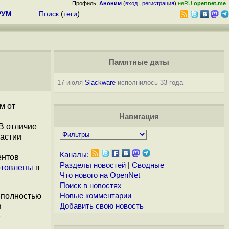
Профиль:
Аноним
(
вход
|
регистрация
)
неRU
opennet.me
РУМ
Поиск
(
теги
)
Памятные даты
17 июля
Slackware
исполнилось 33 года
м от
Навигация
В отличие
частии
Каналы:
ентов
Разделы новостей
|
Сводные
отовлены
в
Что нового на OpenNet
Поиск в новостях
 полностью
Новые комментарии
а
Добавить свою новость
е