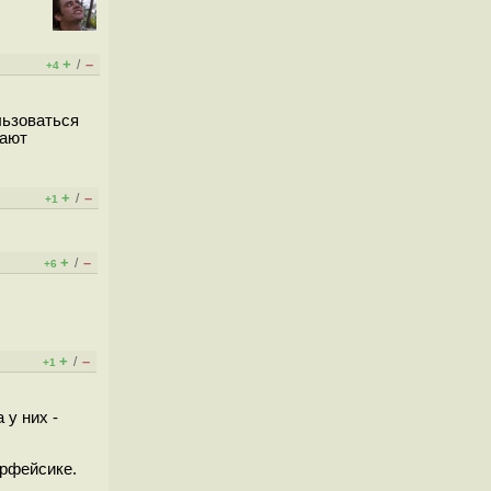
+
–
/
+4
льзоваться
вают
+
–
/
+1
+
–
/
+6
+
–
/
+1
 у них -
ерфейсике.