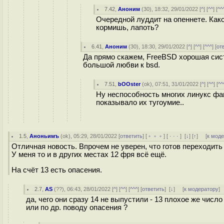
7.42
,
Аноним
(
30
), 18:32, 29/01/2022 [
^
] [
^^
] [
^^
Очередной луддит на опеннете. Как
кормишь, лапоть?
6.41
,
Аноним
(
30
), 18:30, 29/01/2022 [
^
] [
^^
] [
^^^
] [
от
Да прямо скажем, FreeBSD хорошая сист
большой любви к bsd.
7.51
,
bOOster
(
ok
), 07:51, 31/01/2022 [
^
] [
^^
] [
^^
Ну неспособность многих линукс фа
показывало их тугоумие..
1.5
,
Аноньимъ
(
ok
), 05:29, 28/01/2022 [
ответить
] [
﹢﹢﹢
] [
· · ·
]
[
↓
] [
↑
] [
к мод
Отличная новость. Впрочем не уверен, что готов переходить 
У меня то и в других местах 12 фря всё ещё.
На счёт 13 есть опасения.
2.7
,
AS
(
??
), 06:43, 28/01/2022 [
^
] [
^^
] [
^^^
] [
ответить
]
[
↓
] [
к модератору
]
да, чего они сразу 14 не выпустили - 13 плохое же число
или по др. поводу опасения ?