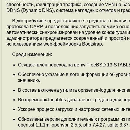
способности, фильтрация трафика, создание VPN на ба
DDNS (Dynamic DNS), система наглядных отчётов и гра
В дистрибутиве предоставляются средства создания 
протокола CARP и позволяющих запустить помимо основ
автоматически синхронизирован на уровне конфигурации 
администратора предлагается современный и простой и
использованием web-фреймворка Bootstrap.
Среди изменений:
Осуществлён переход на ветку FreeBSD 13-STABLE
Обеспечено указание в логе информации об уровн
значению.
В состав включена утилита opnsense-log для инспе
Во фремворк tunables добавлены средства для пер
Ускорен процесс загрузки и настройки сетевых ин
Обновлены версии дополнительных программ из портов,
openssl 1.1.1m, openvpn 2.5.5, php 7.4.27, sqlite 3.37