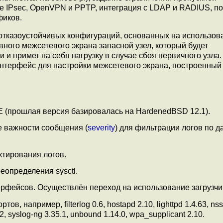
зе IPsec, OpenVPN и PPTP, интеграция с LDAP и RADIUS, п
фиков.
отказоустойчивых конфигураций, основанных на использов
ного межсетевого экрана запасной узел, который будет
и примет на себя нагрузку в случае сбоя первичного узла.
нтерфейс для настройки межсетевого экрана, построенный
 (прошлая версия базировалась на HardenedBSD 12.1).
е важности сообщения (
severity
) для фильтрации логов по 
ктирования логов.
еопределения sysctl.
терфейсов. Осуществлён переход на использование загрузчи
 например, filterlog 0.6, hostapd 2.10, lighttpd 1.4.63, nss
.2, syslog-ng 3.35.1, unbound 1.14.0, wpa_supplicant 2.10.