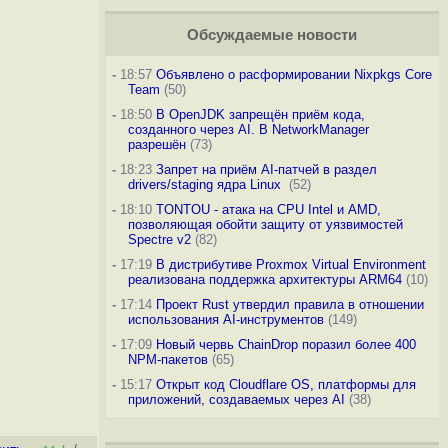
Обсуждаемые новости
-
18:57
Объявлено о расформировании Nixpkgs Core
Team
(50)
-
18:50
В OpenJDK запрещён приём кода,
созданного через AI. В NetworkManager
разрешён
(73)
-
18:23
Запрет на приём AI-патчей в раздел
drivers/staging ядра Linux
(52)
-
18:10
TONTOU - атака на CPU Intel и AMD,
позволяющая обойти защиту от уязвимостей
Spectre v2
(82)
-
17:19
В дистрибутиве Proxmox Virtual Environment
реализована поддержка архитектуры ARM64
(10)
-
17:14
Проект Rust утвердил правила в отношении
использования AI-инструментов
(149)
-
17:09
Новый червь ChainDrop поразил более 400
NPM-пакетов
(65)
-
15:17
Открыт код Cloudflare OS, платформы для
приложений, создаваемых через AI
(38)