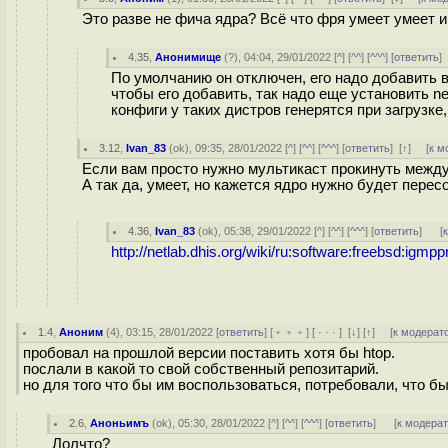
Это разве не фича ядра? Всё что фря умеет умеет и
4.35
,
Анонимище
(
?
), 04:04, 29/01/2022 [
^
] [
^^
] [
^^^
] [
ответить
По умолчанию он отключен, его надо добавить в
чтобы его добавить, так надо еще установить ne
конфиги у таких дистров генерятся при загрузке
3.12
,
Ivan_83
(
ok
), 09:35, 28/01/2022 [
^
] [
^^
] [
^^^
] [
ответить
]
[
↑
] [
к м
Если вам просто нужно мультикаст прокинуть межд
А так да, умеет, но кажется ядро нужно будет перес
4.36
,
Ivan_83
(
ok
), 05:38, 29/01/2022 [
^
] [
^^
] [
^^^
] [
ответить
]
[
http://netlab.dhis.org/wiki/ru:software:freebsd:igm
1.4
,
Аноним
(
4
), 03:15, 28/01/2022 [
ответить
] [
﹢﹢﹢
] [
· · ·
]
[
↓
] [
↑
] [
к модерат
пробовал на прошлой версии поставить хотя бы htop.
послали в какой то свой собственный репозитарий.
но для того что бы им воспользоваться, потребовали, что бы
2.6
,
Аноньимъ
(
ok
), 05:30, 28/01/2022 [
^
] [
^^
] [
^^^
] [
ответить
]
[
к модера
Лолчто?