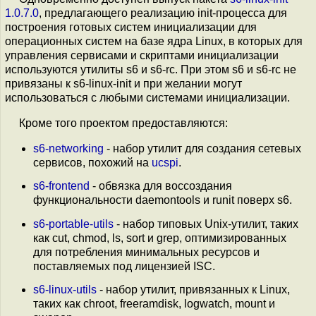
1.0.7.0
, предлагающего реализацию init-процесса для
построения готовых систем инициализации для
операционных систем на базе ядра Linux, в которых для
управления сервисами и скриптами инициализации
используются утилиты s6 и s6-rc. При этом s6 и s6-rc не
привязаны к s6-linux-init и при желании могут
использоваться с любыми системами инициализации.
Кроме того проектом предоставляются:
s6-networking
- набор утилит для создания сетевых
сервисов, похожий на
ucspi
.
s6-frontend
- обвязка для воссоздания
функциональности daemontools и runit поверх s6.
s6-portable-utils
- набор типовых Unix-утилит, таких
как cut, chmod, ls, sort и grep, оптимизированных
для потребления минимальных ресурсов и
поставляемых под лицензией ISC.
s6-linux-utils
- набор утилит, привязанных к Linux,
таких как chroot, freeramdisk, logwatch, mount и