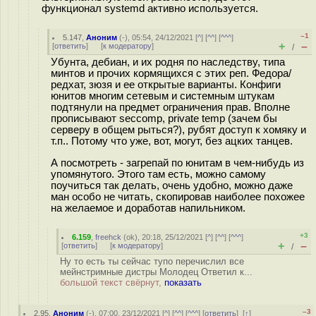
функционал systemd активно используется.
–1
5.147
,
Аноним
(
-
), 05:54, 24/12/2021 [
^
] [
^^
] [
^^^
]
+
–
[
ответить
]
[
к модератору
]
/
Убунта, дебиан, и их родня по наследству, типа
минтов и прочих кормящихся с этих реп. Федора/
редхат, зюзя и ее открытые варианты. Конфиги
юнитов многим сетевым и системным штукам
подтянули на предмет ограничения прав. Вполне
прописывают seccomp, private temp (зачем бы
серверу в общем рыться?), рубят доступ к хомяку и
т.п.. Потому что уже, вот, могут, без ацких танцев.
А посмотреть - загрепай по юнитам в чем-нибудь из
упомянутого. Этого там есть, можно самому
поучиться так делать, очень удобно, можно даже
ман особо не читать, скопировав наиболее похожее
на желаемое и доработав напильником.
+3
6.159
,
freehck
(
ok
), 20:18, 25/12/2021 [
^
] [
^^
] [
^^^
]
+
–
[
ответить
]
[
к модератору
]
/
Ну то есть ты сейчас тупо перечислил все
мейнстримные дистры Молодец Ответил к...
большой текст свёрнут,
показать
–3
2.95
,
Аноним
(
-
), 07:00, 23/12/2021 [
^
] [
^^
] [
^^^
] [
ответить
]
[
↑
]