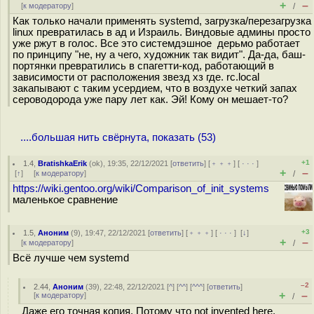
+
–
[
к модератору
]
/
Как только начали применять systemd, загрузка/перезагрузка
linux превратилась в ад и Израиль. Виндовые админы просто
уже ржут в голос. Все это системдэшное дерьмо работает
по принципу "не, ну а чего, художник так видит". Да-да, баш-
портянки превратились в спагетти-код, работающий в
зависимости от расположения звезд хз где. rc.local
закапывают с таким усердием, что в воздухе четкий запах
сероводорода уже пару лет как. Эй! Кому он мешает-то?
....большая нить свёрнута, показать (53)
+1
1.4
,
BratishkaErik
(
ok
), 19:35, 22/12/2021 [
ответить
] [
﹢﹢﹢
] [
· · ·
]
+
–
[
↑
] [
к модератору
]
/
https://wiki.gentoo.org/wiki/Comparison_of_init_systems
маленькое сравнение
+3
1.5
,
Аноним
(
9
), 19:47, 22/12/2021 [
ответить
] [
﹢﹢﹢
] [
· · ·
]
[
↓
]
+
–
[
к модератору
]
/
Всё лучше чем systemd
–2
2.44
,
Аноним
(
39
), 22:48, 22/12/2021 [
^
] [
^^
] [
^^^
] [
ответить
]
+
–
[
к модератору
]
/
Даже его точная копия. Потому что not invented here.