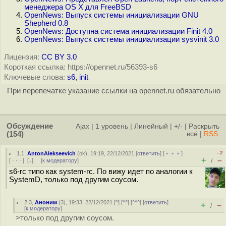
менеджера OS X для FreeBSD
OpenNews: Выпуск системы инициализации GNU
Shepherd 0.8
OpenNews: Доступна система инициализации Finit 4.0
OpenNews: Выпуск системы инициализации sysvinit 3.0
Лицензия:
CC BY 3.0
Короткая ссылка: https://opennet.ru/56393-s6
Ключевые слова:
s6
,
init
При перепечатке указание ссылки на opennet.ru обязательно
Обсуждение
Ajax
|
1 уровень
|
Линейный
|
+/-
|
Раскрыть
(154)
всё
|
RSS
–2
1.1
,
AntonAlekseevich
(
ok
), 19:19, 22/12/2021 [
ответить
] [
﹢﹢﹢
]
+
–
[
· · ·
]
[
↓
] [
к модератору
]
/
s6-rc типо как system-rc. По вижу идет по аналогии к
SystemD, только под другим соусом.
2.3
,
Аноним
(
3
), 19:33, 22/12/2021 [
^
] [
^^
] [
^^^
] [
ответить
]
+
–
/
[
к модератору
]
>только под другим соусом.