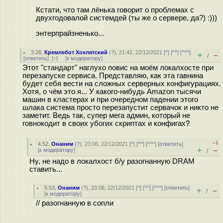
Кстати, что там лёнька говорит о проблемах с
двухгодовалой системдей (ты же о сервере, да?) :)))
энтерпрайзненько...
3.26
,
Кремлебот Хохлятский
(
?
), 21:42, 22/12/2021 [
^
] [
^^
] [
^^^
]
+
–
/
[
ответить
]
[
↑
] [
к модератору
]
Этот "стандарт" наглухо повис на моём локалхосте при
перезапуске сервиса. Представляю, как эта гавнина
будет себя вести на сложных серверных конфигурациях.
Хотя, о чём это я... У какого-нибудь Amazon тысячи
машин в кластерах и при очередном падении этого
шлака система просто перезапустит сервачок и никто не
заметит. Ведь так, супер мега админ, который не
говнокодит в своих убогих скриптах и конфигах?
–1
4.52
,
Онаним
(
?
), 23:06, 22/12/2021 [
^
] [
^^
] [
^^^
] [
ответить
]
+
–
[
к модератору
]
/
Ну, не надо в локалхост б/у разогнанную DRAM
ставить...
5.53
,
Онаним
(
?
), 23:06, 22/12/2021 [
^
] [
^^
] [
^^^
] [
ответить
]
+
–
/
[
к модератору
]
// разогнанную в сопли