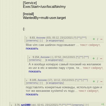
[Service]
ExecStart=/usr/local/bin/my
[Install]
WantedBy=multi-user.target
(:
8.83
,
Аноним
(
83
), 05:12, 23/12/2021 [
^
] [
^^
] [
^^^
]
+
–
/
[
ответить
]
[
↓
] [
к модератору
]
Мне vim сам шаблон подсовывает ...
текст свёрнут,
показать
9.154
,
Аноним
(
-
), 07:52, 24/12/2021 [
^
] [
^^
] [
^^^
]
+
–
/
[
ответить
]
[
к модератору
]
А я вообще копирую самый похожий на желаемое
из usr в etc и меняю пару строк, ти...
текст свёрнут,
показать
8.105
,
Аноним
(
17
), 10:12, 23/12/2021 [
^
] [
^^
] [
^^^
]
+
–
/
[
ответить
]
[
↑
] [
к модератору
]
подставлять конкретные команды, используя один и
тот же механизм systemd vs подс...
текст свёрнут,
показать
+1
3.76
,
szt1980
(
ok
), 02:41, 23/12/2021 [
^
] [
^^
] [
^^^
] [
ответить
]
[
↑
]