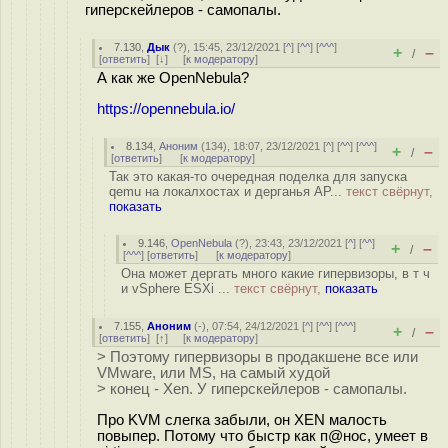
гиперскейлеров - самопалы.
7.130
,
Дык
(
?
), 15:45, 23/12/2021 [
^
] [
^^
] [
^^^
]
+
–
/
[
ответить
]
[
↓
] [
к модератору
]
А как же OpenNebula?
https://opennebula.io/
8.134
,
Аноним
(
134
), 18:07, 23/12/2021 [
^
] [
^^
] [
^^^
]
+
–
/
[
ответить
]
[
к модератору
]
Так это какая-то очередная поделка для запуска
qemu на локалхостах и дерганья AP...
текст свёрнут,
показать
9.146
,
OpenNebula
(
?
), 23:43, 23/12/2021 [
^
] [
^^
]
+
–
/
[
^^^
] [
ответить
]
[
к модератору
]
Она может дергать много какие гипервизоры, в т ч
и vSphere ESXi ...
текст свёрнут,
показать
7.155
,
Аноним
(
-
), 07:54, 24/12/2021 [
^
] [
^^
] [
^^^
]
+
–
/
[
ответить
]
[
↑
] [
к модератору
]
> Поэтому гипервизоры в продакшене все или
VMware, или MS, на самый худой
> конец - Xen. У гиперскейлеров - самопалы.
Про KVM слегка забыли, он XEN малость
повыпер. Потому что быстр как п@нос, умеет в