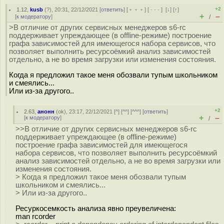
+2
1.12
,
kusb
(
?
), 20:31, 22/12/2021 [
ответить
] [
﹢﹢﹢
] [
· · ·
]
[
↓
] [
↑
]
+
–
[
к модератору
]
/
>В отличие от других сервисных менеджеров s6-rc
поддерживает упреждающее (в offline-режиме) построение
графа зависимостей для имеющегося набора сервисов, что
позволяет выполнить ресурсоёмкий анализ зависимостей
отдельно, а не во время загрузки или изменения состояния.
Когда я предложил такое меня обозвали тупым школьником
и смеялись...
Или из-за дрyгого..
+2
2.63
,
анонн
(
ok
), 23:17, 22/12/2021 [
^
] [
^^
] [
^^^
] [
ответить
]
+
–
[
к модератору
]
/
>>В отличие от других сервисных менеджеров s6-rc
поддерживает упреждающее (в offline-режиме)
построение графа зависимостей для имеющегося
набора сервисов, что позволяет выполнить ресурсоёмкий
анализ зависимостей отдельно, а не во время загрузки или
изменения состояния.
> Когда я предложил такое меня обозвали тупым
школьником и смеялись...
> Или из-за дрyгого..
Ресуркосемкость анализа явно преувеличена:
man rcorder