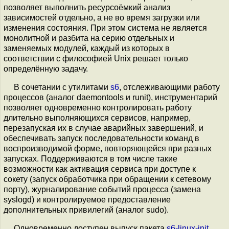
позволяет выполнить ресурсоёмкий анализ
зависимостей отдельно, а не во время загрузки или
изменения состояния. При этом система не является
монолитной и разбита на серию отдельных и
заменяемых модулей, каждый из которых в
соответствии с философией Unix решает только
определённую задачу.
В сочетании с утилитами
s6
, отслеживающими работу
процессов (аналог daemontools и runit), инструментарий
позволяет одновременно контролировать работу
длительно выполняющихся сервисов, например,
перезапуская их в случае аварийных завершений, и
обеспечивать запуск последовательности команд в
воспроизводимой форме, повторяющейся при разных
запусках. Поддерживаются в том числе такие
возможности как активация сервиса при доступе к
сокету (запуск обработчика при обращении к сетевому
порту), журналирование событий процесса (замена
syslogd) и контролируемое предоставление
дополнительных привилегий (аналог sudo).
Одновременно доступен выпуск пакета
s6-linux-init