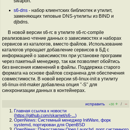
swapon.
s6-dns
- набор клиентских библиотек и утилит,
заменяющих типовые DNS-утилиты из BIND и
djbdns.
В новой версии s6-rc в утилите s6-rc-compile
реализовано чтение данных о зависимостях и наборах
сервисов из каталогов, вместо файлов. Использование
каталогов упрощает добавление сервисов в БД с
информацией о зависимостях при установке программ
через пакетный менеджер, так как позволяет обойтись
без внесения изменений в файлы. Поддержка старого
формата на основе файлов сохранена для обеспечения
совместимости. В новой версии s6-linux-init в утилиту
s6-linux-init-maker добавлена опция "-S" для
синхронизации данных в контейнерах.
+
–
исправить
/
+30
Главная ссылка к новости
(
https://github.com/skarnet/s6-...
)
OpenNews: Системный менеджер InitWare, форк
systemd, портирован для OpenBSD
OpenNews: Представлен Open Launchd, порт системного