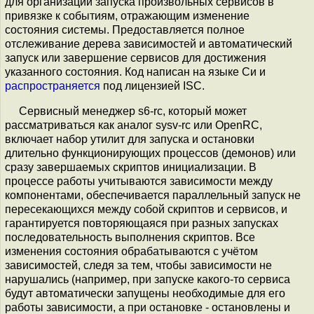
для организации запуска произвольных сервисов в
привязке к событиям, отражающим изменение
состояния системы. Предоставляется полное
отслеживание дерева зависимостей и автоматический
запуск или завершение сервисов для достижения
указанного состояния. Код написан на языке Си и
распространяется
под лицензией ISC.
Сервисный менеджер s6-rc, который может
рассматриваться как аналог sysv-rc или OpenRC,
включает набор утилит для запуска и остановки
длительно функционирующих процессов (демонов) или
сразу завершаемых скриптов инициализации. В
процессе работы учитываются зависимости между
компонентами, обеспечивается параллельный запуск не
пересекающихся между собой скриптов и сервисов, и
гарантируется повторяющаяся при разных запусках
последовательность выполнения скриптов. Все
изменения состояния обрабатываются с учётом
зависимостей, следя за тем, чтобы зависимости не
нарушались (например, при запуске какого-то сервиса
будут автоматически запущены необходимые для его
работы зависимости, а при остановке - остановлены и