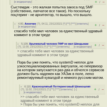
+
–
[
к модератору
]
/
Сыстемдик - это жалкая попытка закоса под SMF
(собственно, лапчатое все такое). Но поскольку
поцтеринг - не архитектор, то вышло, что вышло.
4.80
,
Анончик
(
?
), 04:11, 23/12/2021 [
^
] [
^^
] [
^^^
] [
ответить
]
+
–
/
[
к модератору
]
спасибо тебе мил человек за единственный здравый
коммент в этом треде
5.109
,
Хрычеватый человек ПФР не мил Шведьмам
+
–
/
(
?
), 11:00, 23/12/2021 [
^
] [
^^
] [
^^^
] [
ответить
]
[
к модератору
]
> спасибо тебе мил человек за единственный
здравый коммент в этом треде
Пора бы уже понять, что systemD неплох для
узкоспециализированных виртуалок, но гипервизор
на котором запускается раз-два и обчелся сервисов
должен быть надежен как УАЗик в поле, легко
ремонтируемый кувалдой и немного русским матом.
6.110
,
Красношляпый Поттеринговый Шпикошляп
+
–
(
?
), 11:02, 23/12/2021 [
^
] [
^^
] [
^^^
] [
ответить
]
[
↓
]
/
[
к модератору
]
>> спасибо тебе мил человек за единственный
здравый коммент в этом треде
> Пора бы уже понять, что systemD неплох для