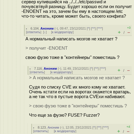
сервер купившийся на ../../../etc/passwd и
почувсвтвуй разницу. Будет хорошо если он получит
-ENOENT на это, зачем бы ему в настоящем /etc
что-то читать, кроме может быть, своего конфига?
+3
6.104
,
Аноним
(
-
), 09:47, 23/12/2021 [
^
] [
^^
] [
^^^
]
+
–
[
ответить
]
[
↓
] [
к модератору
]
/
А нормальный написать мозгов не хватает ?
> получит -ENOENT
свою фузю тоже в "контейнеры" поместишь ?
7.116
,
Аноним
(
-
), 11:49, 23/12/2021 [
^
] [
^^
] [
^^^
]
+
–
/
[
ответить
]
[
к модератору
]
> А нормальный написать мозгов не хватает ?
Судя по списку CVE их много кому не хватает.
Очень кстати если на воротах окажется вратарь,
а не так что в пустые ворота CVEхи набивают.
> свою фузю тоже в "контейнеры" поместишь ?
Что еще за фузю? FUSE? Fuzzer?
+4
8.123
,
Аноним
(
-
), 12:05, 23/12/2021 [
^
] [
^^
] [
^^^
]
+
–
[
ответить
]
[
к модератору
]
/