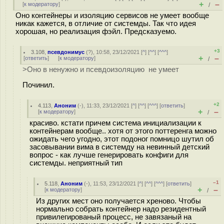
+
–
[
к модератору
]
/
Оно контейнеры и изоляцию сервисов не умеет вообще
никак кажется, в отличие от системды. Так что идея
хорошая, но реализация фэйл. Предсказуемо.
+3
3.108
,
псевдонимус
(
?
), 10:58, 23/12/2021 [
^
] [
^^
] [
^^^
]
+
–
[
ответить
]
[
к модератору
]
/
>Оно в ненужно и псевдоизоляцию не умеет
Починил.
+2
4.113
,
Аноним
(
-
), 11:33, 23/12/2021 [
^
] [
^^
] [
^^^
] [
ответить
]
+
–
[
к модератору
]
/
красиво. кстати причем система инициализации к
контейнерам вообще.. хотя от этого поттеренга можно
ожидать чего угодно, этот подоног помницо шутил об
засовывании вима в системду на невинный детский
вопрос - как лучше генерировать конфиги для
системды. неприятный тип
–1
5.118
,
Аноним
(
-
), 11:53, 23/12/2021 [
^
] [
^^
] [
^^^
] [
ответить
]
+
–
[
к модератору
]
/
Из других мест оно получается хреново. Чтобы
нормально собрать контейнер надо резидентный
привилегированый процесс, не завязаный на