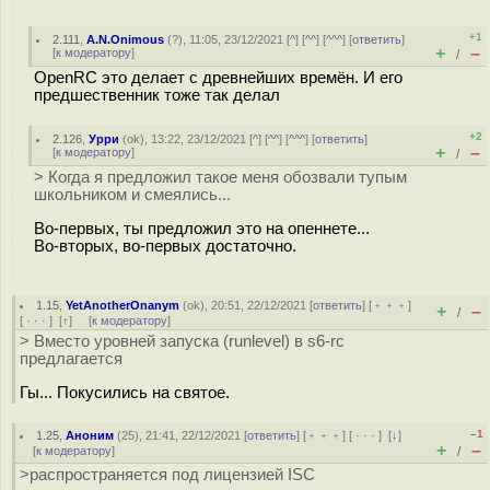
+1
2.111
,
A.N.Onimous
(
?
), 11:05, 23/12/2021 [
^
] [
^^
] [
^^^
] [
ответить
]
+
–
[
к модератору
]
/
OpenRC это делает с древнейших времён. И его
предшественник тоже так делал
+2
2.126
,
Урри
(
ok
), 13:22, 23/12/2021 [
^
] [
^^
] [
^^^
] [
ответить
]
+
–
[
к модератору
]
/
> Когда я предложил такое меня обозвали тупым
школьником и смеялись...
Во-первых, ты предложил это на опеннете...
Во-вторых, во-первых достаточно.
1.15
,
YetAnotherOnanym
(
ok
), 20:51, 22/12/2021 [
ответить
] [
﹢﹢﹢
]
+
–
/
[
· · ·
]
[
↑
] [
к модератору
]
> Вместо уровней запуска (runlevel) в s6-rc
предлагается
Гы... Покусились на святое.
–1
1.25
,
Аноним
(
25
), 21:41, 22/12/2021 [
ответить
] [
﹢﹢﹢
] [
· · ·
]
[
↓
]
+
–
[
к модератору
]
/
>распространяется под лицензией ISC