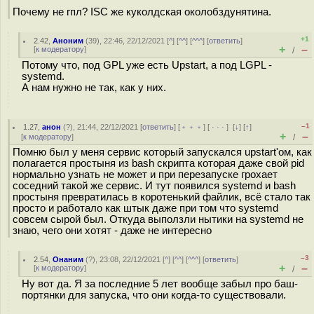
Почему не гпл? ISC же куколдская околобздунятина.
+1
2.42
,
Аноним
(
39
), 22:46, 22/12/2021 [
^
] [
^^
] [
^^^
] [
ответить
]
+
–
[
к модератору
]
/
Потому что, под GPL уже есть Upstart, а под LGPL -
systemd.
А нам нужно не так, как у них.
–1
1.27
,
анон
(
?
), 21:44, 22/12/2021 [
ответить
] [
﹢﹢﹢
] [
· · ·
]
[
↓
] [
↑
]
+
–
[
к модератору
]
/
Помню был у меня сервис который запускался upstart'ом, как
полагается простыня из bash скрипта которая даже свой pid
нормально узнать не может и при перезапуске грохает
соседний такой же сервис. И тут появился systemd и bash
простыня превратилась в коротенький файлик, всё стало так
просто и работало как штык даже при том что systemd
совсем сырой был. Откуда выползли нытики на systemd не
знаю, чего они хотят - даже не интересно
–3
2.54
,
Онаним
(
?
), 23:08, 22/12/2021 [
^
] [
^^
] [
^^^
] [
ответить
]
+
–
[
к модератору
]
/
Ну вот да. Я за последние 5 лет вообще забыл про баш-
портянки для запуска, что они когда-то существовали.