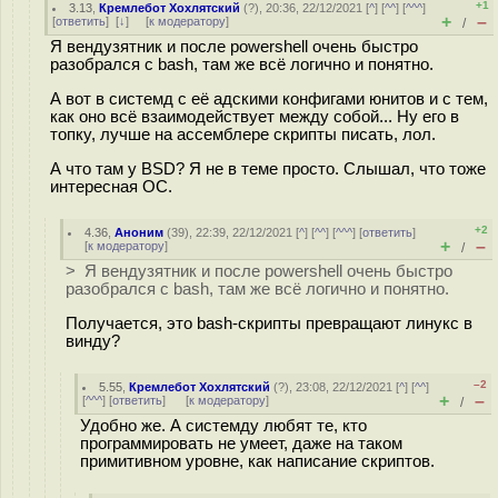
+1
3.13
,
Кремлебот Хохлятский
(
?
), 20:36, 22/12/2021 [
^
] [
^^
] [
^^^
]
+
–
[
ответить
]
[
↓
] [
к модератору
]
/
Я вендузятник и после powershell очень быстро
разобрался с bash, там же всё логично и понятно.
А вот в системд с её адскими конфигами юнитов и с тем,
как оно всё взаимодействует между собой... Ну его в
топку, лучше на ассемблере скрипты писать, лол.
А что там у BSD? Я не в теме просто. Слышал, что тоже
интересная ОС.
+2
4.36
,
Аноним
(
39
), 22:39, 22/12/2021 [
^
] [
^^
] [
^^^
] [
ответить
]
+
–
[
к модератору
]
/
> Я вендузятник и после powershell очень быстро
разобрался с bash, там же всё логично и понятно.
Получается, это bash-скрипты превращают линукс в
винду?
–2
5.55
,
Кремлебот Хохлятский
(
?
), 23:08, 22/12/2021 [
^
] [
^^
]
+
–
[
^^^
] [
ответить
]
[
к модератору
]
/
Удобно же. А системду любят те, кто
программировать не умеет, даже на таком
примитивном уровне, как написание скриптов.