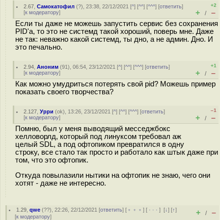
+2
2.67
,
Самокатофил
(
?
), 23:38, 22/12/2021 [
^
] [
^^
] [
^^^
] [
ответить
]
+
–
[
к модератору
]
/
Если ты даже не можешь запустить сервис без сохранения
PID'a, то это не системд такой хороший, поверь мне. Даже
не так: неважно какой системд, ты дно, а не админ. Дно. И
это печально.
+1
2.94
,
Аноним
(
91
), 06:54, 23/12/2021 [
^
] [
^^
] [
^^^
] [
ответить
]
+
–
[
к модератору
]
/
Как можно умудриться потерять свой pid? Можешь пример
показать своего творчества?
–1
2.127
,
Урри
(
ok
), 13:26, 23/12/2021 [
^
] [
^^
] [
^^^
] [
ответить
]
+
–
[
к модератору
]
/
Помню, был у меня выводящий месседжбокс
хелловорлд, который под линуксом требовал аж
целый SDL, а под офтопиком превратился в одну
строку, все стало так просто и работало как штык даже при
том, что это офтопик.
Откуда повылазили нытики на офтопик не знаю, чего они
хотят - даже не интересно.
1.29
,
qwe
(
??
), 22:26, 22/12/2021 [
ответить
] [
﹢﹢﹢
] [
· · ·
]
[
↓
] [
↑
]
+
–
/
[
к модератору
]