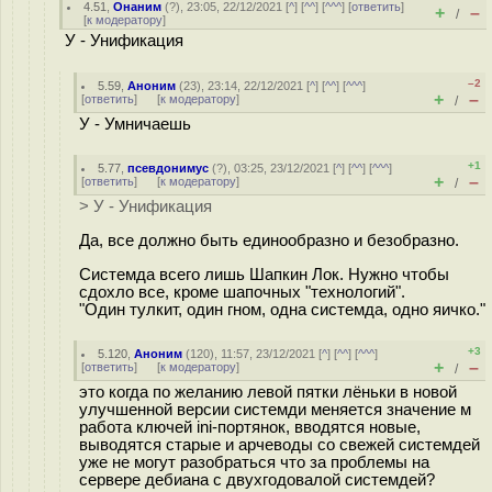
4.51
,
Онаним
(
?
), 23:05, 22/12/2021 [
^
] [
^^
] [
^^^
] [
ответить
]
+
–
/
[
к модератору
]
У - Унификация
–2
5.59
,
Аноним
(
23
), 23:14, 22/12/2021 [
^
] [
^^
] [
^^^
]
+
–
[
ответить
]
[
к модератору
]
/
У - Умничаешь
+1
5.77
,
псевдонимус
(
?
), 03:25, 23/12/2021 [
^
] [
^^
] [
^^^
]
+
–
[
ответить
]
[
к модератору
]
/
> У - Унификация
Да, все должно быть единообразно и безобразно.
Системда всего лишь Шапкин Лок. Нужно чтобы
сдохло все, кроме шапочных "технологий".
"Один тулкит, один гном, одна системда, одно яичко."
+3
5.120
,
Аноним
(
120
), 11:57, 23/12/2021 [
^
] [
^^
] [
^^^
]
+
–
[
ответить
]
[
к модератору
]
/
это когда по желанию левой пятки лёньки в новой
улучшенной версии системди меняется значение м
работа ключей ini-портянок, вводятся новые,
выводятся старые и арчеводы со свежей системдей
уже не могут разобраться что за проблемы на
сервере дебиана с двухгодовалой системдей?