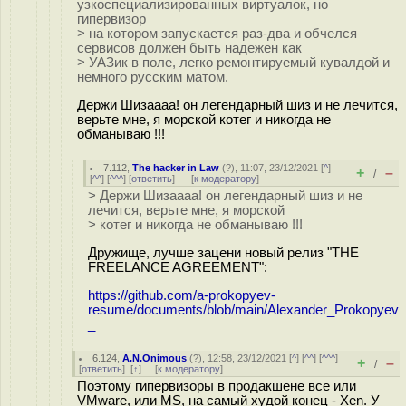
узкоспециализированных виртуалок, но
гипервизор
> на котором запускается раз-два и обчелся
сервисов должен быть надежен как
> УАЗик в поле, легко ремонтируемый кувалдой и
немного русским матом.
Держи Шизаааа! он легендарный шиз и не лечится,
верьте мне, я морской котег и никогда не
обманываю !!!
7.112
,
The hacker in Law
(
?
), 11:07, 23/12/2021 [
^
]
+
–
/
[
^^
] [
^^^
] [
ответить
]
[
к модератору
]
> Держи Шизаааа! он легендарный шиз и не
лечится, верьте мне, я морской
> котег и никогда не обманываю !!!
Дружище, лучше зацени новый релиз "THE
FREELANCE AGREEMENT":
https://github.com/a-prokopyev-
resume/documents/blob/main/Alexander_Prokopyev
_
6.124
,
A.N.Onimous
(
?
), 12:58, 23/12/2021 [
^
] [
^^
] [
^^^
]
+
–
/
[
ответить
]
[
↑
] [
к модератору
]
Поэтому гипервизоры в продакшене все или
VMware, или MS, на самый худой конец - Xen. У