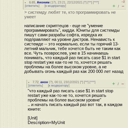
–2
6.65
,
Аноним
(
17
), 23:21, 22/12/2021 [
^
] [
^^
] [
^^^
]
+
–
[
ответить
]
[
к модератору
]
/
> системду любят те, кто программировать не
умеет
написание скриптецов - еще не "умение
программировать", кидди. Юниты для системды
пишут сами разрабы софта, изредка их
подправляют на уровне дистров. Ненависть к
системде -- это нормально, если ты горячий 13-
летний мальчик, тебе хочется быть не таким как
все. Чуть позврослев, уже в 15 начинаешь
понимать, что каждый раз писать case $1 in start
stop restart уже как-то не то, хочется решать
проблемы на более высоком уровне, а не
добывать огонь каждый раз как 200 000 лет назад
7.72
,
анон
(
?
), 00:11, 23/12/2021 [
^
] [
^^
] [
^^^
]
+
–
/
[
ответить
]
[
к модератору
]
"что каждый раз писать case $1 in start stop
restart уже как-то не то, хочется решать
проблемы на более высоком уровне"
.. и начать писать каждый раз вот так, в каждом
юните:
[Unit]
Description=MyUnit