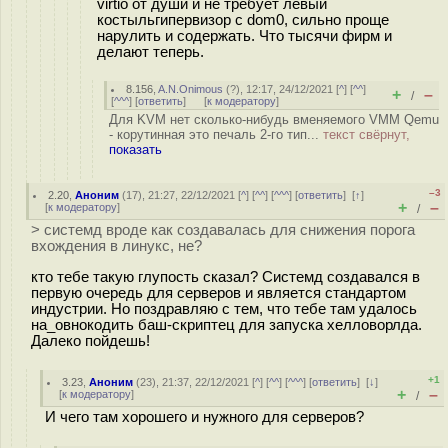
virtio от души и не требует левый
костыльгипервизор с dom0, сильно проще
нарулить и содержать. Что тысячи фирм и
делают теперь.
8.156
,
A.N.Onimous
(
?
), 12:17, 24/12/2021 [
^
] [
^^
]
+
–
/
[
^^^
] [
ответить
]
[
к модератору
]
Для KVM нет сколько-нибудь вменяемого VMM Qemu
- корутинная это печаль 2-го тип...
текст свёрнут,
показать
–3
2.20
,
Аноним
(
17
), 21:27, 22/12/2021 [
^
] [
^^
] [
^^^
] [
ответить
]
[
↑
]
+
–
[
к модератору
]
/
> системд вроде как создавалась для снижения порога
вхождения в линукс, не?
кто тебе такую глупость сказал? Системд создавался в
первую очередь для серверов и является стандартом
индустрии. Но поздравляю с тем, что тебе там удалось
на_овнокодить баш-скриптец для запуска хелловорлда.
Далеко пойдешь!
+1
3.23
,
Аноним
(
23
), 21:37, 22/12/2021 [
^
] [
^^
] [
^^^
] [
ответить
]
[
↓
]
+
–
[
к модератору
]
/
И чего там хорошего и нужного для серверов?