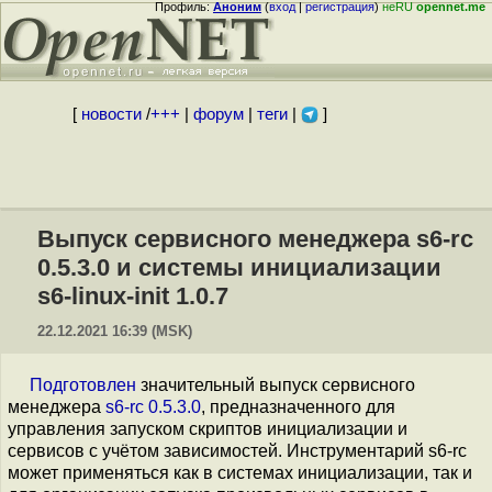
Профиль:
Аноним
(
вход
|
регистрация
)
неRU
opennet.me
[
новости
/
+++
|
форум
|
теги
|
]
Выпуск сервисного менеджера s6-rc
0.5.3.0 и системы инициализации
s6-linux-init 1.0.7
22.12.2021 16:39 (MSK)
Подготовлен
значительный выпуск сервисного
менеджера
s6-rc 0.5.3.0
, предназначенного для
управления запуском скриптов инициализации и
сервисов с учётом зависимостей. Инструментарий s6-rc
может применяться как в системах инициализации, так и