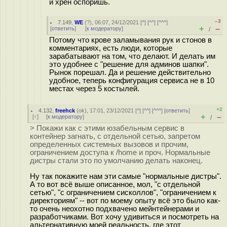
и хрен оспоришь.
–3
7.149
,
WE
(
?
), 06:07, 24/12/2021 [
^
] [
^^
] [
^^^
]
+
–
[
ответить
]
[
к модератору
]
/
Потому что крове заламывания рук и стонов в
комментариях, есть люди, которые
зарабатывают на том, что делают. И делать им
это удобнее с "решение для админов шапки".
Рынок порешал. Да и решение действительно
удобное, теперь конфигурация сервиса не в 10
местах через 5 костылей.
+2
4.132
,
freehck
(
ok
), 17:01, 23/12/2021 [
^
] [
^^
] [
^^^
] [
ответить
]
+
–
[
↑
] [
к модератору
]
/
> Покажи как с этими юзабельным сервис в
контейнер загнать, с отдельной сетью, запретом
определенных системных вызовов и прочим,
ограничением доступа к /home и проч. Нормальные
дистры стали это по умолчанию делать наконец.
Ну так покажите нам эти самые "нормальные дистры".
А то вот всё выше описанное, мол, "с отдельной
сетью", "с ограничением сисколлов", "ограничением к
директориям" -- вот по моему опыту всё это было как-
то очень неохотно подхвачено мейнтейнерами и
разработчиками. Вот хочу удивиться и посмотреть на
альтернативную моей реальность, где этот