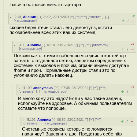
Тысяча островов вместо тар-тара
+2
2.48
,
Аноним
(
-
), 23:02, 22/12/2021 [
^
] [
^^
] [
^^^
] [
ответить
]
[
↓
]
+
–
[
к модератору
]
/
скорее бернштейн стайл . его демонтулз, кстати
поюзабельнее всех этих ваших системд
–2
3.96
,
Аноним
(
-
), 07:04, 23/12/2021 [
^
] [
^^
] [
^^^
] [
ответить
]
+
–
[
к модератору
]
/
Покажи как с этими юзабельным сервис в контейнер
загнать, с отдельной сетью, запретом определенных
системных вызовов и прочим, ограничением доступа к
/home и проч. Нормальные дистры стали это по
умолчанию делать наконец.
–1
4.100
,
anonymous
(
??
), 07:38, 23/12/2021 [
^
] [
^^
] [
^^^
]
+
–
[
ответить
]
[
↓
] [
к модератору
]
/
И много кому это надо? Если у вас такие задачи,
используйте на здоровье. А обычным пользователям
оставьте что попроще.
5.102
,
Аноним
(
-
), 08:50, 23/12/2021 [
^
] [
^^
] [
^^^
]
+
–
/
[
ответить
]
[
к модератору
]
Системные сервисы которые не ломаются
нахаляву? Заверните две. Представь себе http