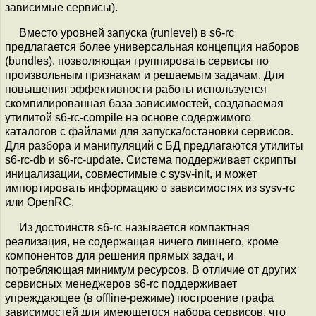
зависимые сервисы).
Вместо уровней запуска (runlevel) в s6-rc
предлагается более универсальная концепция наборов
(bundles), позволяющая группировать сервисы по
произвольным признакам и решаемым задачам. Для
повышения эффективности работы используется
скомпилированная база зависимостей, создаваемая
утилитой s6-rc-compile на основе содержимого
каталогов с файлами для запуска/остановки сервисов.
Для разбора и манипуляций с БД предлагаются утилиты
s6-rc-db и s6-rc-update. Система поддерживает скрипты
иницализации, совместимые с sysv-init, и может
импортировать информацию о зависимостях из sysv-rc
или OpenRC.
Из достоинств s6-rc называется компактная
реализация, не содержащая ничего лишнего, кроме
компонентов для решения прямых задач, и
потребляющая минимум ресурсов. В отличие от других
сервисных менеджеров s6-rc поддерживает
упреждающее (в offline-режиме) построение графа
зависимостей для имеющегося набора сервисов, что