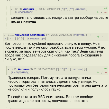
+2
3.138
,
Аноним
(
-
), 18:47, 23/12/2021 [
^
] [
^^
] [
^^^
] [
ответить
]
+
–
[
к модератору
]
/
сегодня ты ставишь системдэ , а завтра вообще на расте
песать начнеш
1.10
,
Кремлебот Хохлятский
(
?
), 20:26, 22/12/2021 [
ответить
] [
﹢﹢
+
–
/
﹢
] [
· · ·
]
[
↓
] [
↑
] [
к модератору
]
Вот говорят, что systemd превратил линукс в венду. Но я
после венды так и не смог разобраться в этом мусоре. А вот
в openrc за пару вечеров скатился. Как так? Ведь системд
вроде как создавалась для снижения порога вхождения в
линукс, не?
+2
2.11
,
Аноним
(
9
), 20:30, 22/12/2021 [
^
] [
^^
] [
^^^
] [
ответить
]
[
↓
]
+
–
[
к модератору
]
/
Правильно говорят. Потому что это виндузятники
неосиляторы bash пытались сделать как у вянде. Но
поскольку они безграмотные неосиляторы то они даже это
не осилили и получилось гауно.
Ты ещё кстати на BSD инит глянь. Вот там вообще
красотища, элегантность, логичность, простота.