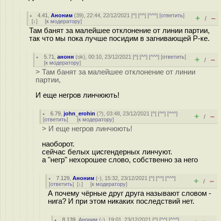
4.41
,
Аноним
(
39
), 22:44, 22/12/2021 [
^
] [
^^
] [
^^^
] [
ответить
]
+
–
/
[
↓
] [
к модератору
]
Там банят за малейшее отклонение от линии партии,
так что мы пока лучше посидим в загнивающей Р-ке.
5.71
,
анонн
(
ok
), 00:10, 23/12/2021 [
^
] [
^^
] [
^^^
] [
ответить
]
+
–
/
[
к модератору
]
> Там банят за малейшее отклонение от линии
партии,
И еще негров линчюють!
6.79
,
john_erohin
(
?
), 03:48, 23/12/2021 [
^
] [
^^
] [
^^^
]
+
–
/
[
ответить
]
[
к модератору
]
> И еще негров линчюють!
наоборот.
сейчас белых цисгендерных линчуют.
а "негр" нехорошее слово, собственно за него
7.129
,
Аноним
(
-
), 15:32, 23/12/2021 [
^
] [
^^
] [
^^^
]
+
–
/
[
ответить
]
[
↓
] [
к модератору
]
А почему чёрные друг друга называют словом -
нига? И при этом никаких последствий нет.
8.139
,
Аноним
(
-
), 19:01, 23/12/2021 [
^
] [
^^
] [
^^^
]