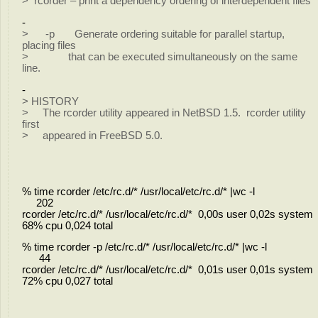
> rcorder – print a dependency ordering of interdependent files
-
> -p Generate ordering suitable for parallel startup,
placing files
> that can be executed simultaneously on the same
line.
-
> HISTORY
> The rcorder utility appeared in NetBSD 1.5. rcorder utility
first
> appeared in FreeBSD 5.0.
% time rcorder /etc/rc.d/* /usr/local/etc/rc.d/* |wc -l
202
rcorder /etc/rc.d/* /usr/local/etc/rc.d/* 0,00s user 0,02s system
68% cpu 0,024 total
% time rcorder -p /etc/rc.d/* /usr/local/etc/rc.d/* |wc -l
44
rcorder /etc/rc.d/* /usr/local/etc/rc.d/* 0,01s user 0,01s system
72% cpu 0,027 total