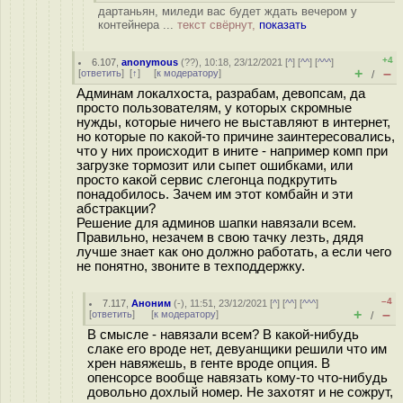
дартаньян, миледи вас будет ждать вечером у
контейнера ...
текст свёрнут,
показать
+4
6.107
,
anonymous
(
??
), 10:18, 23/12/2021 [
^
] [
^^
] [
^^^
]
+
–
[
ответить
]
[
↑
] [
к модератору
]
/
Админам локалхоста, разрабам, девопсам, да
просто пользователям, у которых скромные
нужды, которые ничего не выставляют в интернет,
но которые по какой-то причине заинтересовались,
что у них происходит в ините - например комп при
загрузке тормозит или сыпет ошибками, или
просто какой сервис слегонца подкрутить
понадобилось. Зачем им этот комбайн и эти
абстракции?
Решение для админов шапки навязали всем.
Правильно, незачем в свою тачку лезть, дядя
лучше знает как оно должно работать, а если чего
не понятно, звоните в техподдержку.
–4
7.117
,
Аноним
(
-
), 11:51, 23/12/2021 [
^
] [
^^
] [
^^^
]
+
–
[
ответить
]
[
к модератору
]
/
В смысле - навязали всем? В какой-нибудь
слаке его вроде нет, девуанщики решили что им
хрен навяжешь, в генте вроде опция. В
опенсорсе вообще навязать кому-то что-нибудь
довольно дохлый номер. Не захотят и не сожрут,