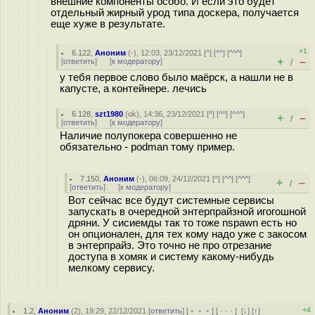
внешние компоненты особо. И если это будет
отдельный жирный урод типа доскера, получается
еще хуже в результате.
+1
6.122
,
Аноним
(
-
), 12:03, 23/12/2021 [
^
] [
^^
] [
^^^
]
+
–
[
ответить
]
[
к модератору
]
/
у тебя первое слово было маёрск, а нашли не в
капусте, а контейнере. лечись
6.128
,
szt1980
(
ok
), 14:36, 23/12/2021 [
^
] [
^^
] [
^^^
]
+
–
/
[
ответить
]
[
к модератору
]
Наличие полупокера совершенно не
обязательно - podman тому пример.
7.150
,
Аноним
(
-
), 06:09, 24/12/2021 [
^
] [
^^
] [
^^^
]
+
–
/
[
ответить
]
[
к модератору
]
Вот сейчас все будут системные сервисы
запускать в очередной энтерпрайзной игогошной
дряни. У сисиемды так то тоже nspawn есть но
он опционален, для тех кому надо уже с закосом
в энтерпрайз. Это точно не про отрезание
доступа в хомяк и систему какому-нибудь
мелкому сервису.
+4
1.2
,
Аноним
(
2
), 19:29, 22/12/2021 [
ответить
] [
﹢﹢﹢
] [
· · ·
]
[
↓
] [
↑
]