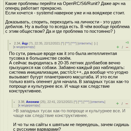
Какие проблемы перейти на OpenRC/S6/Runit? Даже арч на
опенрц работает прекрасно.
Если хочется - systemd наверное уже и на вояджере стоит.
Доказывать, спорить, переходить на личности - это удел
дебилов. Ну а выбор то всегда есть. В чём вообще проблема
с этим обществом? Да и где проблема то постоянно? )
+5
2.34
,
йцу
(
?
), 22:35, 22/12/2021 [
^
] [
^^
] [
^^^
] [
ответить
]
[
↓
]
+
–
[
к модератору
]
/
По сути, раньше вроде как it это была интеллигентая
тусовка в большинстве своём.
А сейчас выродилась в 20-35 летних долбаебов вечно
грызущихся как собаки. Забавно каждый раз наблюдать:
система инициализации, раст/с/с++, да вообще что угодно
вызывает бугурт планетраного масштаба. И это если
только взять опеннет для начала. В западных тусах как-то
попроще и культурнее все. И чаще как следствие
конструктивнее.
3.38
,
Аноним
(
25
), 22:41, 22/12/2021 [
^
] [
^^
] [
^^^
] [
ответить
]
+
–
/
[
к модератору
]
>В западных тусах как-то попроще и культурнее все. И
чаще как следствие конструктивнее.
И чо ты на сайты к швятым не переедешь, зачем сидишь
с русскими варварами?