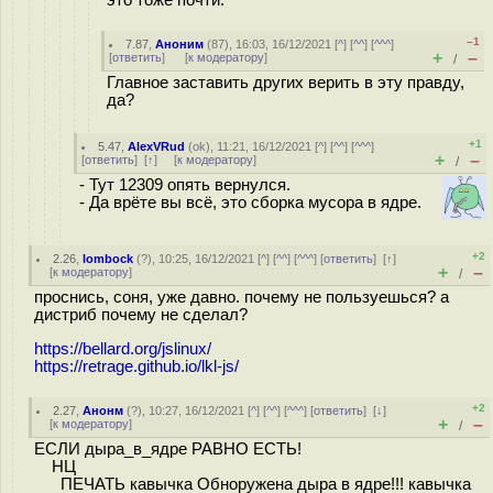
–1
7.87
,
Аноним
(
87
), 16:03, 16/12/2021 [
^
] [
^^
] [
^^^
]
+
–
[
ответить
]
[
к модератору
]
/
Главное заставить других верить в эту правду,
да?
+1
5.47
,
AlexVRud
(
ok
), 11:21, 16/12/2021 [
^
] [
^^
] [
^^^
]
+
–
[
ответить
]
[
↑
] [
к модератору
]
/
- Тут 12309 опять вернулся.
- Да врёте вы всё, это сборка мусора в ядре.
+2
2.26
,
lombock
(
?
), 10:25, 16/12/2021 [
^
] [
^^
] [
^^^
] [
ответить
]
[
↑
]
+
–
[
к модератору
]
/
проснись, соня, уже давно. почему не пользуешься? а
дистриб почему не сделал?
https://bellard.org/jslinux/
https://retrage.github.io/lkl-js/
+2
2.27
,
Анонм
(
?
), 10:27, 16/12/2021 [
^
] [
^^
] [
^^^
] [
ответить
]
[
↓
]
+
–
[
к модератору
]
/
ЕСЛИ дыра_в_ядре РАВНО ЕСТЬ!
НЦ
ПЕЧАТЬ кавычка Обноружена дыра в ядре!!! кавычка