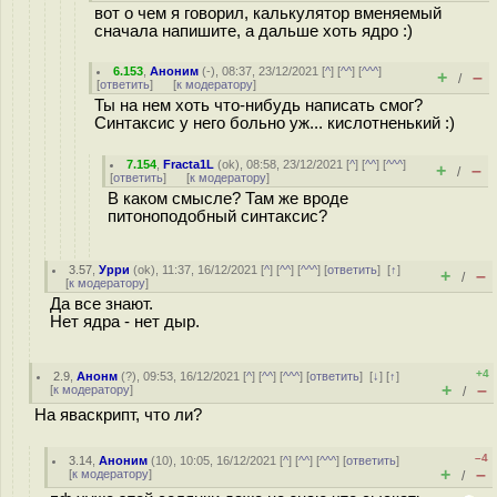
вот о чем я говорил, калькулятор вменяемый
сначала напишите, а дальше хоть ядро :)
6.153
,
Аноним
(
-
), 08:37, 23/12/2021 [
^
] [
^^
] [
^^^
]
+
–
/
[
ответить
]
[
к модератору
]
Ты на нем хоть что-нибудь написать смог?
Синтаксис у него больно уж... кислотненький :)
7.154
,
Fracta1L
(
ok
), 08:58, 23/12/2021 [
^
] [
^^
] [
^^^
]
+
–
/
[
ответить
]
[
к модератору
]
В каком смысле? Там же вроде
питоноподобный синтаксис?
3.57
,
Урри
(
ok
), 11:37, 16/12/2021 [
^
] [
^^
] [
^^^
] [
ответить
]
[
↑
]
+
–
/
[
к модератору
]
Да все знают.
Нет ядра - нет дыр.
+4
2.9
,
Анонм
(
?
), 09:53, 16/12/2021 [
^
] [
^^
] [
^^^
] [
ответить
]
[
↓
] [
↑
]
+
–
[
к модератору
]
/
На яваскрипт, что ли?
–4
3.14
,
Аноним
(
10
), 10:05, 16/12/2021 [
^
] [
^^
] [
^^^
] [
ответить
]
+
–
[
к модератору
]
/