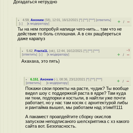
Догадаться нетрудно
4.59
,
Аноним
(
58
), 12:01, 16/12/2021 [
^
] [
^^
] [
^^^
] [
ответить
]
+
–
/
[
↓
] [
к модератору
]
Ты на нем попробуй напищи чего-нить... там что не
действие то боль сплошная. А в сях ращбереться
даже карапуз
–1
5.62
,
Fracta1L
(
ok
), 12:44, 16/12/2021 [
^
] [
^^
] [
^^^
]
+
–
[
ответить
]
[
↓
] [
к модератору
]
/
Ахахаха, это пять)
6.151
,
Аноним
(
-
), 08:36, 23/12/2021 [
^
] [
^^
] [
^^^
]
+
–
/
[
ответить
]
[
к модератору
]
Покажи свои проекты на расте, чудик? Ты вообще
видел шоу с поддержкой раста в ядре? Там куда
ни ткни, подпорки и костыли, в найтли уже почти
работает, но у нас там косяк с архитектурой либы
и рантайма вышел, мы работаем над этим!!!111
А пакамест проапдейтите сборку окислов
запуском неподписаного шелскриптика с хз какого
сайта вот. Безопасность.