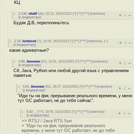
КЦ
3.136
,
vitalif
(
ok
), 02:12, 18/12/2021 [
^
] [
^^
] [
^^^
] [
ответить
]
+
–
/
[
к модератору
]
Будяк Д.В, перелогиньтесь
2.29
,
lombock
(
?
), 10:29, 16/12/2021 [
^
] [
^^
] [
^^^
] [
ответить
]
[
↑
]
+
–
/
[
к модератору
]
какие адекватные?
3.86
,
Аноним
(
87
), 16:01, 16/12/2021 [
^
] [
^^
] [
^^^
] [
ответить
]
+
–
/
[
к модератору
]
C#, Java, Python или любой другой язык с управлением
памятью
4.91
,
Аноним
(
91
), 18:27, 16/12/2021 [
^
] [
^^
] [
^^^
] [
ответить
]
+
–
/
[
к модератору
]
"Иди ты на фиг, прерываеие реального времени, у меня
тут GC работает, не до тебя сейчас".
5.92
,
_
(
??
), 18:55, 16/12/2021 [
^
] [
^^
] [
^^^
] [
ответить
]
+
–
/
[
к модератору
]
>> RTSJ / Java RTS Sun
> "Иди ты на фиг, прерываеие реального
времени, у меня тут GC работает, не до тебя