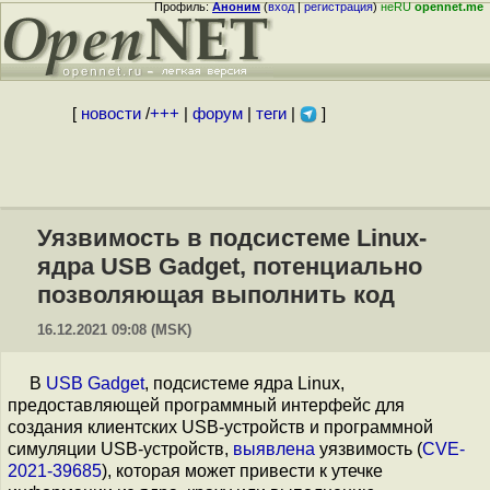
Профиль:
Аноним
(
вход
|
регистрация
)
неRU
opennet.me
[
новости
/
+++
|
форум
|
теги
|
]
Уязвимость в подсистеме Linux-
ядра USB Gadget, потенциально
позволяющая выполнить код
16.12.2021 09:08 (MSK)
В
USB Gadget
, подсистеме ядра Linux,
предоставляющей программный интерфейс для
создания клиентских USB-устройств и программной
симуляции USB-устройств,
выявлена
уязвимость (
CVE-
2021-39685
), которая может привести к утечке