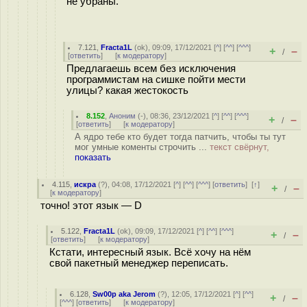
не убраны.
7.121
,
Fracta1L
(
ok
), 09:09, 17/12/2021 [
^
] [
^^
] [
^^^
]
+
–
/
[
ответить
]
[
к модератору
]
Предлагаешь всем без исключения
программистам на сишке пойти мести
улицы? какая жестокость
8.152
,
Аноним
(
-
), 08:36, 23/12/2021 [
^
] [
^^
] [
^^^
]
+
–
/
[
ответить
]
[
к модератору
]
А ядро тебе кто будет тогда патчить, чтобы ты тут
мог умные коменты строчить ...
текст свёрнут,
показать
4.115
,
искра
(
?
), 04:08, 17/12/2021 [
^
] [
^^
] [
^^^
] [
ответить
]
[
↑
]
+
–
/
[
к модератору
]
точно! этот язык — D
5.122
,
Fracta1L
(
ok
), 09:09, 17/12/2021 [
^
] [
^^
] [
^^^
]
+
–
/
[
ответить
]
[
к модератору
]
Кстати, интересный язык. Всё хочу на нём
свой пакетный менеджер переписать.
6.128
,
Sw00p aka Jerom
(
?
), 12:05, 17/12/2021 [
^
] [
^^
]
+
–
/
[
^^^
] [
ответить
]
[
к модератору
]