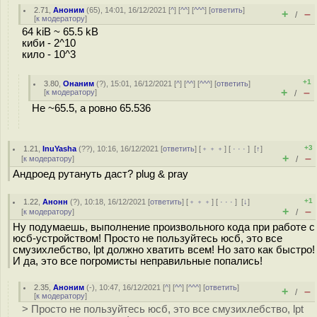
2.71
,
Аноним
(
65
), 14:01, 16/12/2021 [
^
] [
^^
] [
^^^
] [
ответить
]
+
–
/
[
к модератору
]
64 kiB ~ 65.5 kB
киби - 2^10
кило - 10^3
+1
3.80
,
Онаним
(
?
), 15:01, 16/12/2021 [
^
] [
^^
] [
^^^
] [
ответить
]
+
–
[
к модератору
]
/
Не ~65.5, а ровно 65.536
+3
1.21
,
InuYasha
(
??
), 10:16, 16/12/2021 [
ответить
] [
﹢﹢﹢
] [
· · ·
]
[
↑
]
+
–
[
к модератору
]
/
Андроед рутануть даст? plug & pray
+1
1.22
,
Анонн
(
?
), 10:18, 16/12/2021 [
ответить
] [
﹢﹢﹢
] [
· · ·
]
[
↓
]
+
–
[
к модератору
]
/
Ну подумаешь, выполнение произвольного кода при работе с
юсб-устройством! Просто не пользуйтесь юсб, это все
смузихлебство, lpt должно хватить всем! Но зато как быстро!
И да, это все погромисты неправильные попались!
2.35
,
Аноним
(
-
), 10:47, 16/12/2021 [
^
] [
^^
] [
^^^
] [
ответить
]
+
–
/
[
к модератору
]
> Просто не пользуйтесь юсб, это все смузихлебство, lpt