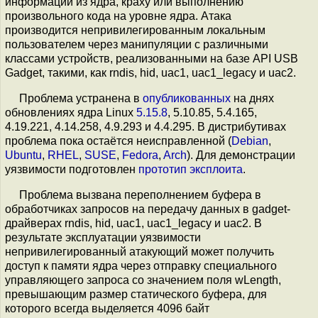
информации из ядра, краху или выполнению
произвольного кода на уровне ядра. Атака
производится непривилегированным локальным
пользователем через манипуляции с различными
классами устройств, реализованными на базе API USB
Gadget, такими, как rndis, hid, uac1, uac1_legacy и uac2.
Проблема устранена в
опубликованных
на днях
обновлениях ядра Linux
5.15.8
, 5.10.85, 5.4.165,
4.19.221, 4.14.258, 4.9.293 и 4.4.295. В дистрибутивах
проблема пока остаётся неисправленной (
Debian
,
Ubuntu
,
RHEL
,
SUSE
,
Fedora
,
Arch
). Для демонстрации
уязвимости подготовлен
прототип эксплоита
.
Проблема вызвана переполнением буфера в
обработчиках запросов на передачу данных в gadget-
драйверах rndis, hid, uac1, uac1_legacy и uac2. В
результате эксплуатации уязвимости
непривилегированный атакующий может получить
доступ к памяти ядра через отправку специального
управляющего запроса со значением поля wLength,
превышающим размер статического буфера, для
которого всегда выделяется 4096 байт