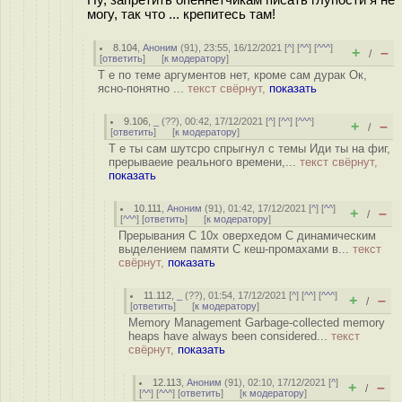
могу, так что ... крепитесь там!
8.104
,
Аноним
(
91
), 23:55, 16/12/2021 [
^
] [
^^
] [
^^^
]
+
–
/
[
ответить
]
[
к модератору
]
Т е по теме аргументов нет, кроме сам дурак Ок,
ясно-понятно ...
текст свёрнут,
показать
9.106
,
_
(
??
), 00:42, 17/12/2021 [
^
] [
^^
] [
^^^
]
+
–
/
[
ответить
]
[
к модератору
]
Т е ты сам шутсро спрыгнул с темы Иди ты на фиг,
прерываеие реального времени,...
текст свёрнут,
показать
10.111
,
Аноним
(
91
), 01:42, 17/12/2021 [
^
] [
^^
]
+
–
/
[
^^^
] [
ответить
]
[
к модератору
]
Прерывания С 10x оверхедом С динамическим
выделением памяти С кеш-промахами в...
текст
свёрнут,
показать
11.112
,
_
(
??
), 01:54, 17/12/2021 [
^
] [
^^
] [
^^^
]
+
–
/
[
ответить
]
[
к модератору
]
Memory Management Garbage-collected memory
heaps have always been considered...
текст
свёрнут,
показать
12.113
,
Аноним
(
91
), 02:10, 17/12/2021 [
^
]
+
–
/
[
^^
] [
^^^
] [
ответить
]
[
к модератору
]