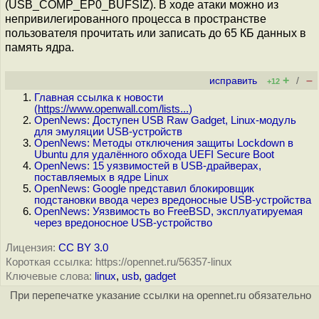
(USB_COMP_EP0_BUFSIZ). В ходе атаки можно из
непривилегированного процесса в пространстве
пользователя прочитать или записать до 65 КБ данных в
память ядра.
+
–
исправить
/
+12
Главная ссылка к новости
(
https://www.openwall.com/lists...
)
OpenNews: Доступен USB Raw Gadget, Linux-модуль
для эмуляции USB-устройств
OpenNews: Методы отключения защиты Lockdown в
Ubuntu для удалённого обхода UEFI Secure Boot
OpenNews: 15 уязвимостей в USB-драйверах,
поставляемых в ядре Linux
OpenNews: Google представил блокировщик
подстановки ввода через вредоносные USB-устройства
OpenNews: Уязвимость во FreeBSD, эксплуатируемая
через вредоносное USB-устройство
Лицензия:
CC BY 3.0
Короткая ссылка: https://opennet.ru/56357-linux
Ключевые слова:
linux
,
usb
,
gadget
При перепечатке указание ссылки на opennet.ru обязательно