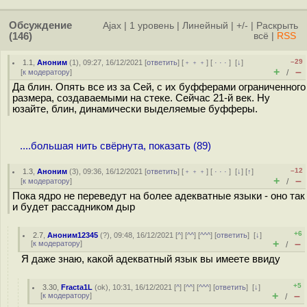
Обсуждение
Ajax
|
1 уровень
|
Линейный
|
+/-
|
Раскрыть
(146)
всё
|
RSS
–29
1.1
,
Аноним
(
1
), 09:27, 16/12/2021 [
ответить
] [
﹢﹢﹢
] [
· · ·
]
[
↓
]
+
–
[
к модератору
]
/
Да блин. Опять все из за Сей, с их буфферами ограниченного
размера, создаваемыми на стеке. Сейчас 21-й век. Ну
юзайте, блин, динамически выделяемые буфферы.
....большая нить свёрнута, показать (89)
–12
1.3
,
Аноним
(
3
), 09:36, 16/12/2021 [
ответить
] [
﹢﹢﹢
] [
· · ·
]
[
↓
] [
↑
]
+
–
[
к модератору
]
/
Пока ядро не переведут на более адекватные языки - оно так
и будет рассадником дыр
+6
2.7
,
Аноним12345
(
?
), 09:48, 16/12/2021 [
^
] [
^^
] [
^^^
] [
ответить
]
[
↓
]
+
–
[
к модератору
]
/
Я даже знаю, какой адекватный язык вы имеете ввиду
+5
3.30
,
Fracta1L
(
ok
), 10:31, 16/12/2021 [
^
] [
^^
] [
^^^
] [
ответить
]
[
↓
]
+
–
[
к модератору
]
/