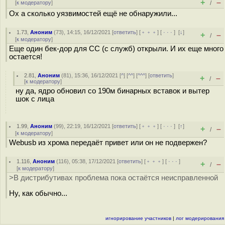
+
–
[
к модератору
]
/
Ох а сколько уязвимостей ещё не обнаружили...
1.73
,
Аноним
(
73
), 14:15, 16/12/2021 [
ответить
] [
﹢﹢﹢
] [
· · ·
]
[
↓
]
+
–
/
[
к модератору
]
Еще один бек-дор для СС (с служб) открыли. И их еще много
остается!
2.81
,
Аноним
(
81
), 15:36, 16/12/2021 [
^
] [
^^
] [
^^^
] [
ответить
]
+
–
/
[
к модератору
]
ну да, ядро обновил со 190м бинарных вставок и вытер
шок с лица
1.99
,
Аноним
(
99
), 22:19, 16/12/2021 [
ответить
] [
﹢﹢﹢
] [
· · ·
]
[
↑
]
+
–
/
[
к модератору
]
Webusb из хрома передаёт привет или он не подвержен?
1.116
,
Аноним
(
116
), 05:38, 17/12/2021 [
ответить
] [
﹢﹢﹢
] [
· · ·
]
+
–
/
[
к модератору
]
>В дистрибутивах проблема пока остаётся неисправленной
Ну, как обычно...
игнорирование участников
|
лог модерирования