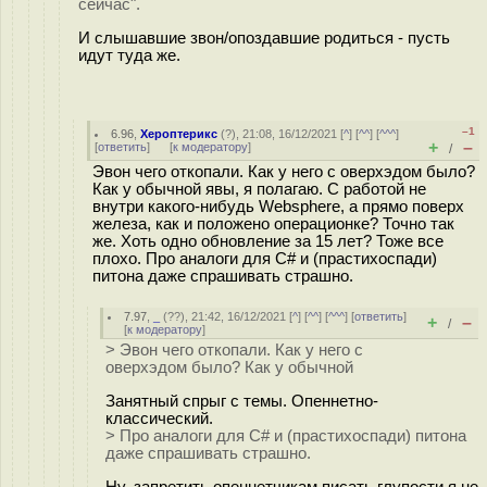
сейчас".
И слышавшие звон/опоздавшие родиться - пусть
идут туда же.
–1
6.96
,
Хероптерикс
(
?
), 21:08, 16/12/2021 [
^
] [
^^
] [
^^^
]
+
–
[
ответить
]
[
к модератору
]
/
Эвон чего откопали. Как у него с оверхэдом было?
Как у обычной явы, я полагаю. С работой не
внутри какого-нибудь Websphere, а прямо поверх
железа, как и положено операционке? Точно так
же. Хоть одно обновление за 15 лет? Тоже все
плохо. Про аналоги для C# и (прастихоспади)
питона даже спрашивать страшно.
7.97
,
_
(
??
), 21:42, 16/12/2021 [
^
] [
^^
] [
^^^
] [
ответить
]
+
–
/
[
к модератору
]
> Эвон чего откопали. Как у него с
оверхэдом было? Как у обычной
Занятный спрыг с темы. Опеннетно-
классический.
> Про аналоги для C# и (прастихоспади) питона
даже спрашивать страшно.
Ну, запретить опеннетчикам писать глупости я не