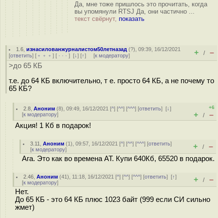
Да, мне тоже пришлось это прочитать, когда
вы упомянули RTSJ Да, они частично ...
текст свёрнут,
показать
1.6
,
изнасилованжурналистом50летназад
(
?
), 09:39, 16/12/2021
+
–
/
[
ответить
] [
﹢﹢﹢
] [
· · ·
]
[
↓
] [
↑
] [
к модератору
]
>до 65 КБ
т.е. до 64 КБ включительно, т е. просто 64 КБ, а не почему то
65 КБ?
+6
2.8
,
Аноним
(
8
), 09:49, 16/12/2021 [
^
] [
^^
] [
^^^
] [
ответить
]
[
↓
]
+
–
[
к модератору
]
/
Акция! 1 Кб в подарок!
3.11
,
Аноним
(
1
), 09:57, 16/12/2021 [
^
] [
^^
] [
^^^
] [
ответить
]
+
–
/
[
к модератору
]
Ага. Это как во времена AT. Купи 640Кб, 65520 в подарок.
2.46
,
Аноним
(
41
), 11:18, 16/12/2021 [
^
] [
^^
] [
^^^
] [
ответить
]
[
↑
]
+
–
/
[
к модератору
]
Нет.
До 65 КБ - это 64 КБ плюс 1023 байт (999 если СИ сильно
жмет)