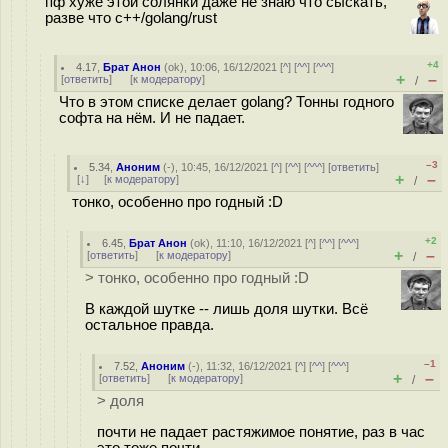
пф хуже этой солянки даже не знаю что сыскать,
разве что c++/golang/rust
+4
4.17
,
Брат Анон
(
ok
), 10:06, 16/12/2021 [
^
] [
^^
] [
^^^
]
+
–
[
ответить
]
[
к модератору
]
/
Что в этом списке делает golang? Тонны годного
софта на нём. И не падает.
–3
5.34
,
Аноним
(
-
), 10:45, 16/12/2021 [
^
] [
^^
] [
^^^
] [
ответить
]
+
–
[
↓
] [
к модератору
]
/
тонко, особенно про годный :D
+2
6.45
,
Брат Анон
(
ok
), 11:10, 16/12/2021 [
^
] [
^^
] [
^^^
]
+
–
[
ответить
]
[
к модератору
]
/
> тонко, особенно про годный :D
В каждой шутке -- лишь доля шутки. Всё
остальное правда.
–1
7.52
,
Аноним
(
-
), 11:32, 16/12/2021 [
^
] [
^^
] [
^^^
]
+
–
[
ответить
]
[
к модератору
]
/
> доля
почти не падает растяжимое понятие, раз в час
это тоже почти.