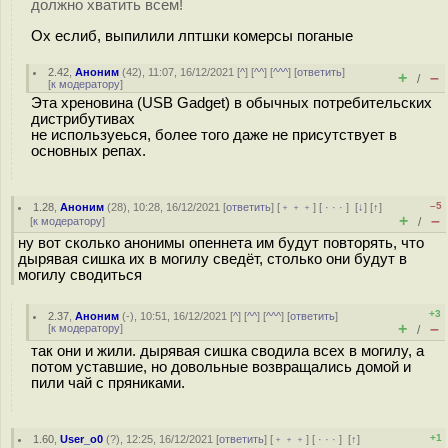
должно хватить всем!
Ох еслиб, выпилили лптшки комерсы поганые
2.42
,
Аноним
(
42
), 11:07, 16/12/2021 [
^
] [
^^
] [
^^^
] [
ответить
]
+
–
/
[
к модератору
]
Эта хреновина (USB Gadget) в обычных потребительских
дистрибутивах
не используеься, более того даже не присутствует в
основных репах.
–5
1.28
,
Аноним
(
28
), 10:28, 16/12/2021 [
ответить
] [
﹢﹢﹢
] [
· · ·
]
[
↓
] [
↑
]
+
–
[
к модератору
]
/
ну вот сколько анонимы опеннета им будут повторять, что
дырявая сишка их в могилу сведёт, столько они будут в
могилу сводиться
+3
2.37
,
Аноним
(
-
), 10:51, 16/12/2021 [
^
] [
^^
] [
^^^
] [
ответить
]
+
–
[
к модератору
]
/
так они и жили. дырявая сишка сводила всех в могилу, а
потом уставшие, но довольные возвращались домой и
пили чай с пряниками.
+1
1.60
,
User_o0
(
?
), 12:25, 16/12/2021 [
ответить
] [
﹢﹢﹢
] [
· · ·
]
[
↑
]