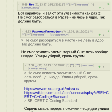
+1
5.68
,
Rev
(
?
), 13:37, 16/12/2021 [
^
] [
^^
] [
^^^
] [
ответить
]
[
↑
]
+
–
[
к модератору
]
/
Вот карапузы и ваяют эти уязвимости как раз :))
Не смог разобраться в Расте - не лезь в ядро. Так
должно быть.
+2
6.83
,
РастоманПитонофил
(
?
), 15:38, 16/12/2021 [
^
]
+
–
[
^^
] [
^^^
] [
ответить
]
[
к модератору
]
/
> Не смог разобраться в Расте - не лезь в ядро.
Так должно быть.
Не смог осилить элементарный C не лезь вообще
никуда. Улицы убирай, срачь кругом.
7.88
,
_
(
??
), 16:13, 16/12/2021 [
^
] [
^^
] [
^^^
] [
ответить
]
+
–
/
[
к модератору
]
> Не смог осилить элементарный C не
лезь вообще никуда. Улицы убирай, срачь
кругом.
https://www.misra.org.uk/misra-c/
https://wiki.sei.cmu.edu/confluence/display/c/SEI+C
ERT+C+Coding+Standard
> SEI CERT C Coding Standard
Спрячь смарт, перерыв окончен - еще две улицы