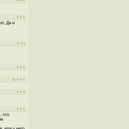
+
–
/
+
–
/
st. Да и
+
–
/
+
–
/
+
–
/
+1
+
–
/
+
–
/
, что
им
, или у него