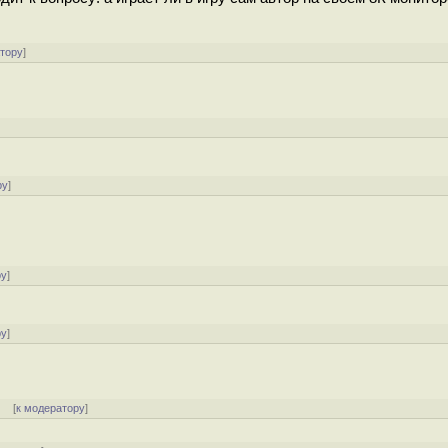
атору
]
ру
]
ру
]
ру
]
] [
к модератору
]