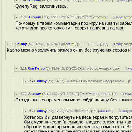
2.42
,
Аноним
(
42
), 19:33, 11/11/2021 [
^
] [
^^
] [
^^^
] [
ответить
]
[
↑
] [
к модера
QwertyReg, залогиньтесь.
2.71
,
Аноним
(
71
), 11:26, 12/11/2021 [
^
] [
^^
] [
^^^
] [
ответить
]
[
к модерато
По-моему в твоём комментарии про игру на rust ты забыл 
кстати игра про которую тут говорят написана на rust.
1.9
,
n00by
(
ok
), 12:57, 11/11/2021 [
ответить
] [
﹢﹢﹢
] [
· · ·
]
[
↓
] [
↑
] [
к модерато
Как-то можно увеличить размер окна, без изучения сорцов 
2.11
,
Сян Петро
(
?
), 12:59, 11/11/2021
Скрыто ботом-модератором
[
к м
3.21
,
n00by
(
ok
), 14:07, 11/11/2021
Скрыто ботом-модератором
[
к
2.72
,
Аноним
(
71
), 11:31, 12/11/2021 [
^
] [
^^
] [
^^^
] [
ответить
]
[
↓
] [
↑
] [
к мод
Это где вы в современном мире найдёшь игру без компи
3.74
,
n00by
(
ok
), 12:25, 12/11/2021 [
^
] [
^^
] [
^^^
] [
ответить
]
[
к модер
Хотелось бы развернуть на весь экран и погрузиться
бы смузи-пиксели (в смысле, гладкие элементы карт
образом можно произвольно менять размер окна. В 
отсутствие целочисленного масштабирования приводит