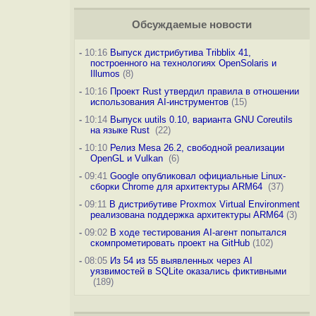
Обсуждаемые новости
-
10:16
Выпуск дистрибутива Tribblix 41,
построенного на технологиях OpenSolaris и
Illumos
(8)
-
10:16
Проект Rust утвердил правила в отношении
использования AI-инструментов
(15)
-
10:14
Выпуск uutils 0.10, варианта GNU Coreutils
на языке Rust
(22)
-
10:10
Релиз Mesa 26.2, свободной реализации
OpenGL и Vulkan
(6)
-
09:41
Google опубликовал официальные Linux-
сборки Chrome для архитектуры ARM64
(37)
-
09:11
В дистрибутиве Proxmox Virtual Environment
реализована поддержка архитектуры ARM64
(3)
-
09:02
В ходе тестирования AI-агент попытался
скомпрометировать проект на GitHub
(102)
-
08:05
Из 54 из 55 выявленных через AI
уязвимостей в SQLite оказались фиктивными
(189)