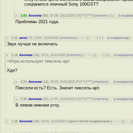
сохранился эпичный Sony 100GST?
2.80
,
Аноним
(
80
), 07:30, 13/11/2021 [
^
] [
^^
] [
^^^
] [
ответить
]
[
↑
] [
к модер
Проблемы 2021 года.
1.12
,
анон
(
?
), 13:07, 11/11/2021 [
ответить
] [
﹢﹢﹢
] [
· · ·
]
[
↑
] [
к модератору
]
Звук лучше не включать
1.14
,
Аноним
(
14
), 13:11, 11/11/2021 [
ответить
] [
﹢﹢﹢
] [
· · ·
]
[
↓
] [
к модерато
>Игра использует пиксель-арт
Хде?
2.24
,
Аноним
(
24
), 15:25, 11/11/2021 [
^
] [
^^
] [
^^^
] [
ответить
]
[
к модерато
Пиксели есть? Есть. Значит пиксель-арт.
2.35
,
Аноним
(
22
), 17:47, 11/11/2021 [
^
] [
^^
] [
^^^
] [
ответить
]
[
к модерато
В левом нижнем углу.
1.18
,
Аноним
(
18
), 13:41, 11/11/2021
Скрыто ботом-модератором
[
﹢﹢﹢
] [
· · ·