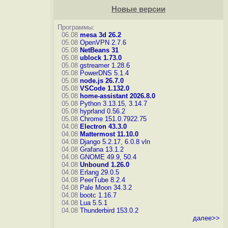
Новые версии
Программы:
06.08
mesa 3d 26.2
05.08
OpenVPN 2.7.6
05.08
NetBeans 31
05.08
ublock 1.73.0
05.08
gstreamer 1.28.6
05.08
PowerDNS 5.1.4
05.08
node.js 26.7.0
05.08
VSCode 1.132.0
05.08
home-assistant 2026.8.0
05.08
Python 3.13.15, 3.14.7
05.08
hyprland 0.56.2
05.08
Chrome 151.0.7922.75
04.08
Electron 43.3.0
04.08
Mattermost 11.10.0
04.08
Django 5.2.17, 6.0.8
vln
04.08
Grafana 13.1.2
04.08
GNOME 49.9, 50.4
04.08
Unbound 1.26.0
04.08
Erlang 29.0.5
04.08
PeerTube 8.2.4
04.08
Pale Moon 34.3.2
04.08
bootc 1.16.7
04.08
Lua 5.5.1
04.08
Thunderbird 153.0.2
далее>>