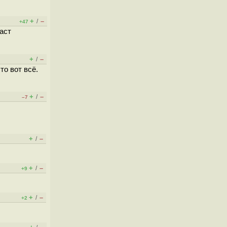
+
–
/
+47
Раст
+
–
/
то вот всё.
+
–
/
–7
+
–
/
+
–
/
+9
+
–
/
+2