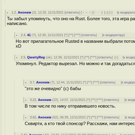
1.2
,
Аноним
(
2
), 12:25, 11/11/2021 [
ответить
] [
﹢﹢﹢
] [
· · ·
]
[
↓
] [
↑
] [
к модерат
Ты забыл упомянуть, что оно на Rust. Более того, эта игра 
написано.
2.4
,
41
(
?
), 12:30, 11/11/2021 [
^
] [
^^
] [
^^^
] [
ответить
]
[
к модератору
]
Но вот прилагательное Rusted в названии выбрали потом
xD
2.5
,
QwertyReg
(
ok
), 12:39, 11/11/2021 [
^
] [
^^
] [
^^^
] [
ответить
]
[
↓
] [
к моде
Упомянул. Редактор вырезал. Но можно и так догадатьс
3.7
,
Аноним
(
7
), 12:44, 11/11/2021 [
^
] [
^^
] [
^^^
] [
ответить
]
[
к модер
"это же очевидно" (с) бабы
3.22
,
Аноним
(
22
), 14:07, 11/11/2021 [
^
] [
^^
] [
^^^
] [
ответить
]
[
к мод
В том числе по нику отправившего новость.
3.62
,
Аноним
(
62
), 06:39, 12/11/2021 [
^
] [
^^
] [
^^^
] [
ответить
]
[
к мод
Сквирти, а кто твой спонсор? Расскажи, нам интерес