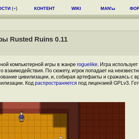
ОСТИ
(
+
)
КОНТЕНТ
WIKI
MAN'ы
ФО
ы Rusted Ruins 0.11
нной компьютерной игры в жанре
roguelike
. Игра использует
го взаимодействия. По сюжету, игрок попадает на неизвест
вание цивилизации, и, собирая артефакты и сражаясь с вр
вилизации. Код
распространяется
под лицензией GPLv3. Го