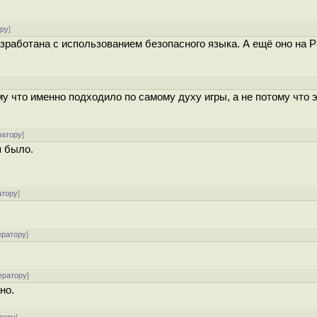
ору
]
разработана с использованием безопасного языка. А ещё оно на 
у что именно подходило по самому духу игры, а не потому что э
ратору
]
я было.
атору
]
ератору
]
ератору
]
но.