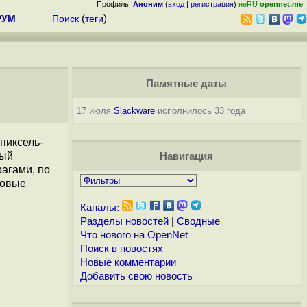
Профиль:
Аноним
(
вход
|
регистрация
)
неRU
opennet.me
РУМ
Поиск
(
теги
)
Памятные даты
17 июля
Slackware
исполнилось 33 года
 пиксель-
ный
Навигация
агами, по
товые
Каналы:
Разделы новостей
|
Сводные
Что нового на OpenNet
Поиск в новостях
Новые комментарии
Добавить свою новость