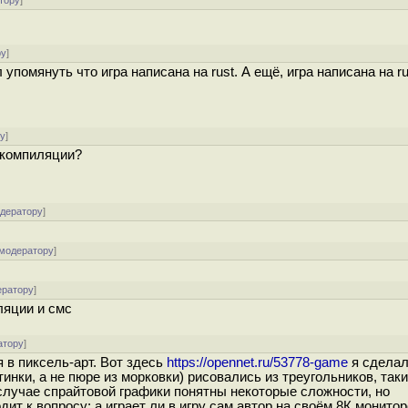
тору
]
ру
]
упомянуть что игра написана на rust. А ещё, игра написана на ru
ру
]
и компиляции?
одератору
]
 модератору
]
ератору
]
ляции и смс
атору
]
 в пиксель-арт. Вот здесь
https://opennet.ru/53778-game
я сделал
инки, а не пюре из морковки) рисовались из треугольников, так
случае спрайтовой графики понятны некоторые сложности, но
 к вопросу: а играет ли в игру сам автор на своём 8К мониторе