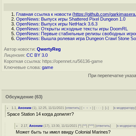
Главная ссылка к новости (
https://github.com/garkimasera.
OpenNews: Выпуск игры Shattered Pixel Dungeon 1.0
OpenNews: Выпуск игры NetHack 3.6.3
OpenNews: Открыты исходные тексты игры DoomRL
OpenNews: Первые стабильные релизы свободных игровых
OpenNews: Вышла ролевая игра Dungeon Crawl Stone So
Автор новости:
QwertyReg
Лицензия:
CC BY 3.0
Короткая ссылка: https://opennet.ru/56136-game
Ключевые слова:
game
При перепечатке указа
Обсуждение
(63)
1.1
,
Аноним
(
1
), 12:25, 11/11/2021 [
ответить
] [
﹢﹢﹢
] [
· · ·
]
[
↓
] [
к модератору
Space Station 14 когда допилят?
2.17
,
Аноним
(
17
), 13:30, 11/11/2021 [
^
] [
^^
] [
^^^
] [
ответить
]
[
к модерато
Может быть ты имел ввиду Colonial Marines?