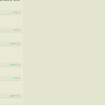
+
–
/
+
–
/
+
–
/
+1
+
–
/
+7
+
–
/
+
–
/
+5