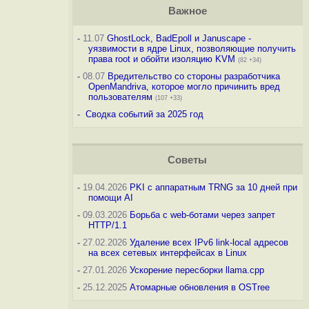
Важное
-
11.07
GhostLock, BadEpoll и Januscape -
уязвимости в ядре Linux, позволяющие получить
права root и обойти изоляцию KVM
(82 +34)
-
08.07
Вредительство со стороны разработчика
OpenMandriva, которое могло причинить вред
пользователям
(107 +33)
-
Сводка событий за 2025 год
Советы
-
19.04.2026
PKI с аппаратным TRNG за 10 дней при
помощи AI
-
09.03.2026
Борьба с web-ботами через запрет
HTTP/1.1
-
27.02.2026
Удаление всех IPv6 link-local адресов
на всех сетевых интерфейсах в Linux
-
27.01.2026
Ускорение пересборки llama.cpp
-
25.12.2025
Атомарные обновления в OSTree