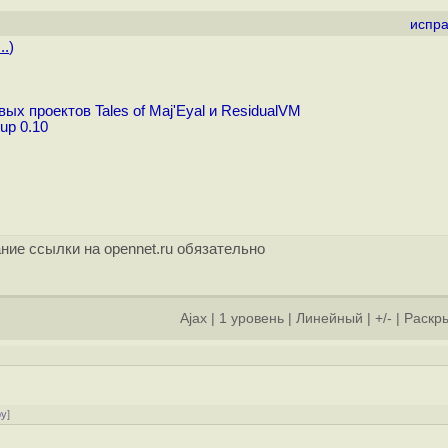
испра
..
)
 проектов Tales of Maj'Eyal и ResidualVM
up 0.10
ние ссылки на opennet.ru обязательно
Ajax
|
1 уровень
|
Линейный
|
+/-
|
Раскры
]
ру
]