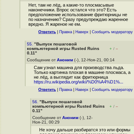
Нет, там не лёд, а какие-то плосмасывые
наконечники. Впрос остался что это? Есть
предположение использование фритюрницы не
по назначению? Сразу предупреждаю жаренное
вредно. Я жареное не ем.
Ответить
|
Правка
|
Наверх
|
Cообщить модератору
55.
"Выпуск пошаговой
компьютерной игры Rusted Ruins
+
–
/
0.11"
Сообщение от
Аноним
(-), 12-Ноя-21, 00:14
Сам узнал машина для производства льда.
Только картинка плохая в машине плосмаса, а
не лёд, а выглядит как фритюрница
https://ru.wikipedia.org/wiki/%D0%A4%D1%...
Ответить
|
Правка
|
Наверх
|
Cообщить модератору
56.
"Выпуск пошаговой
компьютерной игры Rusted Ruins
+
–
/
0.11"
Сообщение от
Аноним
(-), 12-
Ноя-21, 00:29
Не хочу дальше разбиратся это или формы