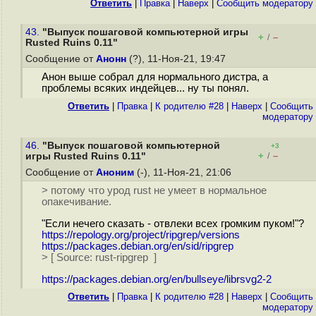
Ответить
|
Правка
|
Наверх
|
Cообщить модератору
43.
"Выпуск пошаговой компьютерной игры
+
–
/
Rusted Ruins 0.11"
Сообщение от
Анонн
(?), 11-Ноя-21, 19:47
Анон выше собрал для нормального дистра, а
проблемы всяких индейцев... ну ты понял.
Ответить
|
Правка
|
К родителю #28
|
Наверх
|
Cообщить
модератору
46.
"Выпуск пошаговой компьютерной
+3
+
–
игры Rusted Ruins 0.11"
/
Сообщение от
Аноним
(-), 11-Ноя-21, 21:06
> потому что урод rust не умеет в нормальное
опакечивание.
"Если нечего сказать - отвлеки всех громким пуком!"?
https://repology.org/project/ripgrep/versions
https://packages.debian.org/en/sid/ripgrep
> [ Source: rust-ripgrep ]
https://packages.debian.org/en/bullseye/librsvg2-2
Ответить
|
Правка
|
К родителю #28
|
Наверх
|
Cообщить
модератору