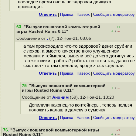
последее время очень не здоровая движуха
происходит.
Ответить
|
Правка
|
Наверх
|
Cообщить модератору
63
.
"Выпуск пошаговой компьютерной
+1
+
–
игры Rusted Ruins 0.11"
/
Сообщение от
.
(?), 12-Ноя-21, 08:06
а там происходило что-то здоровое? денег срубили
с лохов, а вместо качественного улучшением
механик и геймплея, вывели всё до чего дотянулись
в текстовики - работа? работа. но это я так, давно не
смотрел что там сделали, вроде z ось сделали.
Ответить
|
Правка
|
Наверх
|
Cообщить модератору
75
.
"Выпуск пошаговой компьютерной
+
–
/
игры Rusted Ruins 0.11"
Сообщение от
Аноним
(59), 12-Ноя-21, 13:20
Допилили наконец-то контейнеры, теперь нельзя
положить калаш в дамскую сумочку
Ответить
|
Правка
|
Наверх
|
Cообщить модератору
76
.
"Выпуск пошаговой компьютерной игры
–1
+
–
Rusted Ruins 0.11"
/