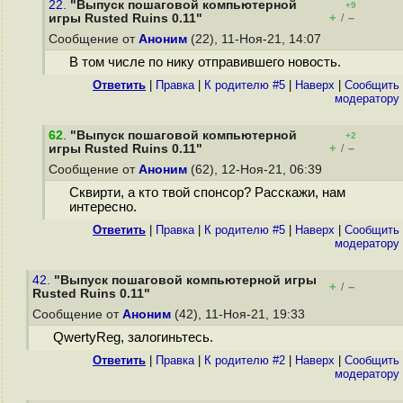
22.
"Выпуск пошаговой компьютерной
+9
+
–
игры Rusted Ruins 0.11"
/
Сообщение от
Аноним
(22), 11-Ноя-21, 14:07
В том числе по нику отправившего новость.
Ответить
|
Правка
|
К родителю #5
|
Наверх
|
Cообщить
модератору
62
.
"Выпуск пошаговой компьютерной
+2
+
–
игры Rusted Ruins 0.11"
/
Сообщение от
Аноним
(62), 12-Ноя-21, 06:39
Сквирти, а кто твой спонсор? Расскажи, нам
интересно.
Ответить
|
Правка
|
К родителю #5
|
Наверх
|
Cообщить
модератору
42.
"Выпуск пошаговой компьютерной игры
+
–
/
Rusted Ruins 0.11"
Сообщение от
Аноним
(42), 11-Ноя-21, 19:33
QwertyReg, залогиньтесь.
Ответить
|
Правка
|
К родителю #2
|
Наверх
|
Cообщить
модератору