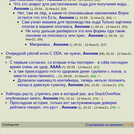
Что это апарат для растапливания льда для получения воды
,
Аноним
(-), 23:54 , 11-Ноя-21, (53)
Нет, там не лёд, а какие-то плосмасывые наконечники Впрос
остался что это Есть
,
Аноним
(-), 23:58 , 11-Ноя-21, (54)
+1
Сам узнал машина для производства льда Только картинка
плохая в машине плосмаса
,
Аноним
(-), 00:14 , 12-Ноя-21, (55)
Не хочу дальше разбиратся это или формы лда такие
похожие на плосмассу или хрен
,
Аноним
(-), 00:29 , 12-
Ноя-21, (56)
Мморковка
,
Аноним
(-), 00:31 , 12-Ноя-21, (57)
Очередной убогий клон C DDA, не нужно
,
Аноним
(59), 02:32 , 12-Ноя-21,
(59)
С первым согласен, со вторым я-бы поспорил - в cdda последее
время очень не здор
,
АААА
(?), 05:55 , 12-Ноя-21, (
61
)
а там происходило что-то здоровое денег срубили с лохов, а
вместо качественного
,
.
(?), 08:06 , 12-Ноя-21, (
63
)
+1
Допилили наконец-то контейнеры, теперь нельзя положить
калаш в дамскую сумочку
,
Аноним
(59), 13:20 , 12-Ноя-21, (
75
)
Хейтеры раста, утритесь уже в который раз, ага StackOverflow
опубликовал ежего
,
Аноним
(76), 15:14 , 12-Ноя-21, (
76
)
–1
Прохладная история, только вот заслуживающие доверия
рейтинги говорят, что руст
,
Аноним
(1), 20:22 , 12-Ноя-21, (
79
)
+1
Сообщения
[
Сортировка по времени
|
RSS
]