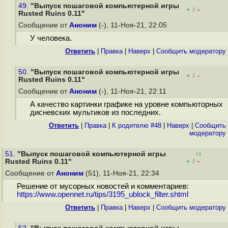
49.
"Выпуск пошаговой компьютерной игры
+
–
/
Rusted Ruins 0.11"
Сообщение от
Аноним
(-), 11-Ноя-21, 22:05
У человека.
Ответить
|
Правка
|
Наверх
|
Cообщить модератору
50.
"Выпуск пошаговой компьютерной игры
+
–
/
Rusted Ruins 0.11"
Сообщение от
Аноним
(-), 11-Ноя-21, 22:11
А качество картинки графике на уровне компьюторных
дисневских мультиков из последних.
Ответить
|
Правка
|
К родителю #48
|
Наверх
|
Cообщить
модератору
51.
"Выпуск пошаговой компьютерной игры
+1
+
–
Rusted Ruins 0.11"
/
Сообщение от
Аноним
(51), 11-Ноя-21, 22:34
Решение от мусорных новостей и комментариев:
https://www.opennet.ru/tips/3195_ublock_filter.shtml
Ответить
|
Правка
|
Наверх
|
Cообщить модератору