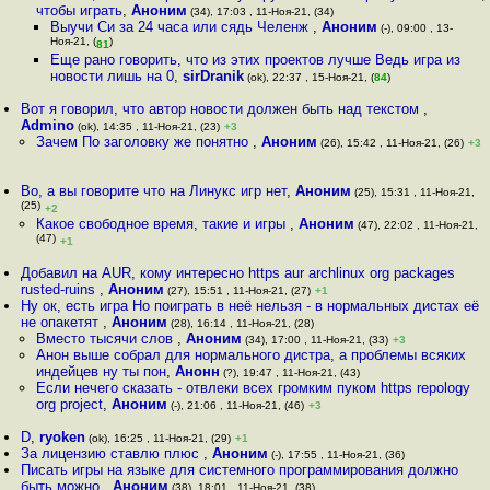
чтобы играть
,
Аноним
(34), 17:03 , 11-Ноя-21, (34)
Выучи Си за 24 часа или сядь Челенж
,
Аноним
(-), 09:00 , 13-
Ноя-21, (
)
81
Еще рано говорить, что из этих проектов лучше Ведь игра из
новости лишь на 0
,
sirDranik
(ok), 22:37 , 15-Ноя-21, (
84
)
Вот я говорил, что автор новости должен быть над текстом
,
Admino
(ok), 14:35 , 11-Ноя-21, (23)
+3
Зачем По заголовку же понятно
,
Аноним
(26), 15:42 , 11-Ноя-21, (26)
+3
Во, а вы говорите что на Линукс игр нет
,
Аноним
(25), 15:31 , 11-Ноя-21,
(25)
+2
Какое свободное время, такие и игры
,
Аноним
(47), 22:02 , 11-Ноя-21,
(47)
+1
Добавил на AUR, кому интересно https aur archlinux org packages
rusted-ruins
,
Аноним
(27), 15:51 , 11-Ноя-21, (27)
+1
Ну ок, есть игра Но поиграть в неё нельзя - в нормальных дистах её
не опакетят
,
Аноним
(28), 16:14 , 11-Ноя-21, (28)
Вместо тысячи слов
,
Аноним
(34), 17:00 , 11-Ноя-21, (33)
+3
Анон выше собрал для нормального дистра, а проблемы всяких
индейцев ну ты пон
,
Анонн
(?), 19:47 , 11-Ноя-21, (43)
Если нечего сказать - отвлеки всех громким пуком https repology
org project
,
Аноним
(-), 21:06 , 11-Ноя-21, (46)
+3
D
,
ryoken
(ok), 16:25 , 11-Ноя-21, (29)
+1
За лицензию ставлю плюс
,
Аноним
(-), 17:55 , 11-Ноя-21, (36)
Писать игры на языке для системного программирования должно
быть можно
,
Аноним
(38), 18:01 , 11-Ноя-21, (38)