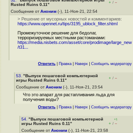
52.
"Выпуск пошаговой компьютерной игры
+
–
/
Rusted Ruins 0.11"
Сообщение от
Аноним
(-), 11-Ноя-21, 22:54
> Решение от мусорных новостей и комментариев:
https://www.opennet.ru/tips/3195_ublock_filter.shtml
Промежуточное решение для бедолаг,
терроризируемых местными растоманами:
https://media.nisbets.com/asset/core/prodimage/large_new
/t31...
Ответить
|
Правка
|
Наверх
|
Cообщить модератору
53.
"Выпуск пошаговой компьютерной
+
–
/
игры Rusted Ruins 0.11"
Сообщение от
Аноним
(-), 11-Ноя-21, 23:54
Что это апарат для растапливания льда для
получения воды?
Ответить
|
Правка
|
Наверх
|
Cообщить модератору
54.
"Выпуск пошаговой компьютерной
+1
+
–
игры Rusted Ruins 0.11"
/
Сообщение от
Аноним
(-), 11-Ноя-21, 23:58