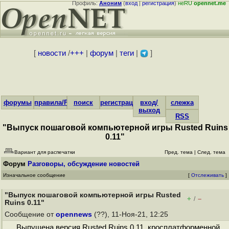
Профиль:
Аноним
(
вход
|
регистрация
)
неRU
opennet.me
[
новости
/
+++
|
форум
|
теги
|
]
форумы
правила/FAQ
поиск
регистрация
вход/
слежка
выход
RSS
"Выпуск пошаговой компьютерной игры Rusted Ruins
0.11"
Вариант для распечатки
Пред. тема
|
След. тема
Форум
Разговоры, обсуждение новостей
Изначальное сообщение
[
Отслеживать
]
"Выпуск пошаговой компьютерной игры Rusted
+
–
/
Ruins 0.11"
Сообщение от
opennews
(??), 11-Ноя-21, 12:25
Выпущена версия Rusted Ruins 0.11, кросплатформенной