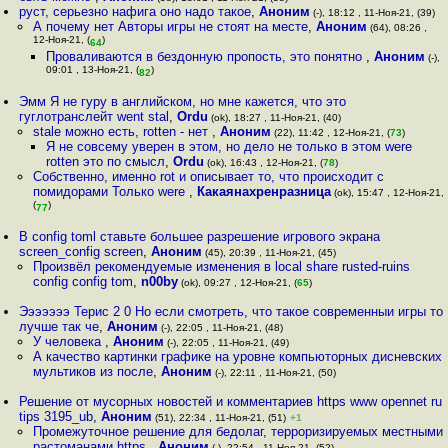
руст, серьезно нафига оно надо такое
,
Аноним
(-), 18:12 , 11-Ноя-21, (39)
А почему нет Авторы игры не стоят на месте
,
Аноним
(64), 08:26 ,
12-Ноя-21, (
)
64
Проваливаются в бездонную пропость, это понятно
,
Аноним
(-),
09:01 , 13-Ноя-21, (
)
82
Эмм Я не гуру в английском, но мне кажется, что это
гуглотранслейт went stal
,
Ordu
(ok), 18:27 , 11-Ноя-21, (40)
stale можно есть, rotten - нет
,
Аноним
(22), 11:42 , 12-Ноя-21, (
73
)
Я не совсему уверен в этом, но дело не только в этом were
rotten это по смысл
,
Ordu
(ok), 16:43 , 12-Ноя-21, (
78
)
Собственно, именно rot и описывает то, что происходит с
помидорами Только were
,
Какаянахренразница
(ok), 15:47 , 12-Ноя-21,
(
)
77
В config toml ставьте большее разрешение игрового экрана
screen_config screen
,
Аноним
(45), 20:39 , 11-Ноя-21, (45)
Произвёл рекомендуемые изменения в local share rusted-ruins
config config tom
,
n00by
(ok), 09:27 , 12-Ноя-21, (
65
)
Эээээээ Терис 2 0 Но если смотреть, что такое современныи игры то
лучше так че
,
Аноним
(-), 22:05 , 11-Ноя-21, (48)
У человека
,
Аноним
(-), 22:05 , 11-Ноя-21, (49)
А качество картинки графике на уровне компьюторных дисневских
мультиков из после
,
Аноним
(-), 22:11 , 11-Ноя-21, (50)
Решение от мусорных новостей и комментариев https www opennet ru
tips 3195_ub
,
Аноним
(51), 22:34 , 11-Ноя-21, (51)
+1
Промежуточное решение для бедолаг, терроризируемых местными
растоманами https
,
Аноним
(-), 22:54 , 11-Ноя-21, (52)