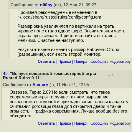
Сообщение от
n00by
(ok), 12-Ноя-21, 09:27
Произвёл рекомендуемые изменения в
~/.local/share/rusted-ruins/config/config.toml
Размер окна увеличился по вертикали на треть,
игровое поле стало вдвое шире. Значительная часть
экрана простаивает. Шрифт и спрайты остались
мелкими. Счастье не наступило.
Результативнее изменить размер Рабочего Стола
(разрешение), если есть второй монитор.
Ответить
|
Правка
|
Наверх
|
Cообщить модератору
48.
"Выпуск пошаговой компьютерной игры
+
–
/
Rusted Ruins 0.11"
Сообщение от
Аноним
(-), 11-Ноя-21, 22:05
Эээээээ. Терис 2.0? Но если смотреть, что такое
современныи игры то лучше так чем вырывание
позвончника с головой и прикладывание головы к апарату
считвания роговицы глаза для открытия двери и такие
игры есть + графика современная. Лучше вообще без игр
обходится.
Ответить
|
Правка
|
Наверх
|
Cообщить модератору