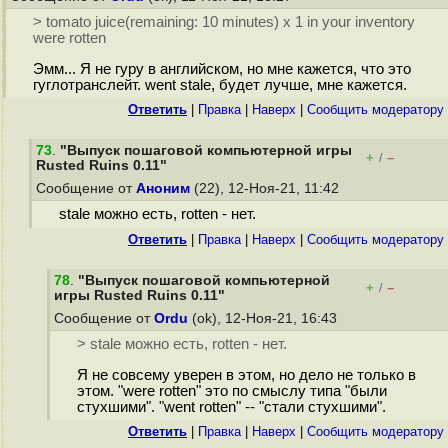
> tomato juice(remaining: 10 minutes) x 1 in your inventory
were rotten
Эмм... Я не гуру в английском, но мне кажется, что это
гуглотранслейт. went stale, будет лучше, мне кажется.
Ответить
|
Правка
|
Наверх
|
Cообщить модератору
73
.
"Выпуск пошаговой компьютерной игры
+
–
/
Rusted Ruins 0.11"
Сообщение от
Аноним
(22), 12-Ноя-21, 11:42
stale можно есть, rotten - нет.
Ответить
|
Правка
|
Наверх
|
Cообщить модератору
78
.
"Выпуск пошаговой компьютерной
+
–
/
игры Rusted Ruins 0.11"
Сообщение от
Ordu
(ok), 12-Ноя-21, 16:43
> stale можно есть, rotten - нет.
Я не совсему уверен в этом, но дело не только в
этом. "were rotten" это по смыслу типа "были
cтухшими". "went rotten" -- "стали стухшими".
Ответить
|
Правка
|
Наверх
|
Cообщить модератору