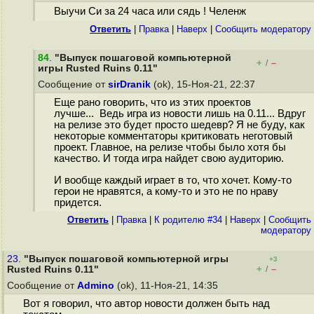
Выучи Си за 24 часа или сядь ! Челенж
Ответить
|
Правка
|
Наверх
|
Cообщить модератору
84
.
"Выпуск пошаговой компьютерной
+
–
/
игры Rusted Ruins 0.11"
Сообщение от
sirDranik
(ok), 15-Ноя-21, 22:37
Еще рано говорить, что из этих проектов
лучше... Ведь игра из новости лишь на 0.11... Вдруг
на релизе это будет просто шедевр? Я не буду, как
некоторые комментаторы критиковать неготовый
проект. Главное, на релизе чтобы было хотя бы
качество. И тогда игра найдет свою аудиторию.
И вообще каждый играет в то, что хочет. Кому-то
герои не нравятся, а кому-то и это не по нраву
придется.
Ответить
|
Правка
|
К родителю #34
|
Наверх
|
Cообщить
модератору
23.
"Выпуск пошаговой компьютерной игры
+3
+
–
Rusted Ruins 0.11"
/
Сообщение от
Admino
(ok), 11-Ноя-21, 14:35
Вот я говорил, что автор новости должен быть над