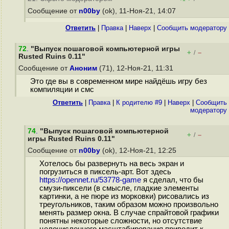
Сообщение от
n00by
(ok), 11-Ноя-21, 14:07
Ответить
|
Правка
|
Наверх
|
Cообщить модератору
72
.
"Выпуск пошаговой компьютерной игры
+
–
/
Rusted Ruins 0.11"
Сообщение от
Аноним
(71), 12-Ноя-21, 11:31
Это где вы в современном мире найдёшь игру без
компиляции и смс
Ответить
|
Правка
|
К родителю #9
|
Наверх
|
Cообщить
модератору
74
.
"Выпуск пошаговой компьютерной
+
–
/
игры Rusted Ruins 0.11"
Сообщение от
n00by
(ok), 12-Ноя-21, 12:25
Хотелось бы развернуть на весь экран и
погрузиться в пиксель-арт. Вот здесь
https://opennet.ru/53778-game
я сделал, что бы
смузи-пиксели (в смысле, гладкие элементы
картинки, а не пюре из морковки) рисовались из
треугольников, таким образом можно произвольно
менять размер окна. В случае спрайтовой графики
понятны некоторые сложности, но отсутствие