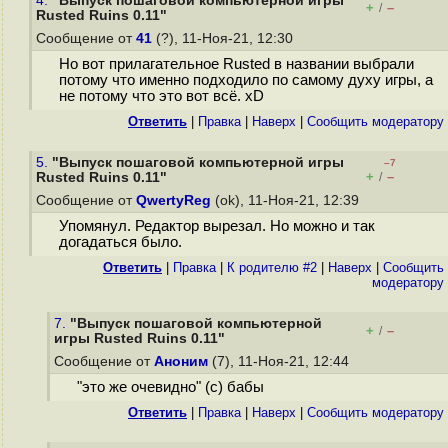
4.
"Выпуск пошаговой компьютерной игры
+
–
/
Rusted Ruins 0.11"
Сообщение от
41
(?), 11-Ноя-21, 12:30
Но вот прилагательное Rusted в названии выбрали
потому что именно подходило по самому духу игры, а
не потому что это вот всё. xD
Ответить
|
Правка
|
Наверх
|
Cообщить модератору
5.
"Выпуск пошаговой компьютерной игры
–7
+
–
Rusted Ruins 0.11"
/
Сообщение от
QwertyReg
(ok), 11-Ноя-21, 12:39
Упомянул. Редактор вырезал. Но можно и так
догадаться было.
Ответить
|
Правка
|
К родителю #2
|
Наверх
|
Cообщить
модератору
7.
"Выпуск пошаговой компьютерной
+
–
/
игры Rusted Ruins 0.11"
Сообщение от
Аноним
(7), 11-Ноя-21, 12:44
"это же очевидно" (с) бабы
Ответить
|
Правка
|
Наверх
|
Cообщить модератору