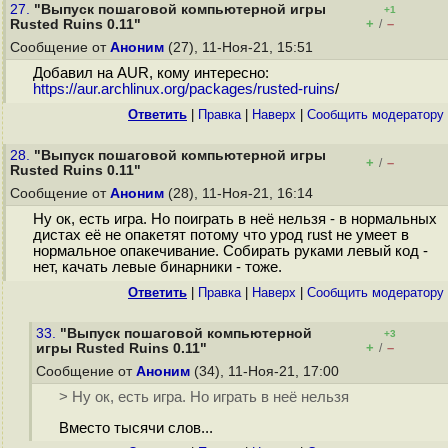
27.
"Выпуск пошаговой компьютерной игры
+1
+
–
Rusted Ruins 0.11"
/
Сообщение от
Аноним
(27), 11-Ноя-21, 15:51
Добавил на AUR, кому интересно:
https://aur.archlinux.org/packages/rusted-ruins
/
Ответить
|
Правка
|
Наверх
|
Cообщить модератору
28.
"Выпуск пошаговой компьютерной игры
+
–
/
Rusted Ruins 0.11"
Сообщение от
Аноним
(28), 11-Ноя-21, 16:14
Ну ок, есть игра. Но поиграть в неё нельзя - в нормальных
дистах её не опакетят потому что урод rust не умеет в
нормальное опакечивание. Собирать руками левый код -
нет, качать левые бинарники - тоже.
Ответить
|
Правка
|
Наверх
|
Cообщить модератору
33.
"Выпуск пошаговой компьютерной
+3
+
–
игры Rusted Ruins 0.11"
/
Сообщение от
Аноним
(34), 11-Ноя-21, 17:00
> Ну ок, есть игра. Но играть в неё нельзя
Вместо тысячи слов...