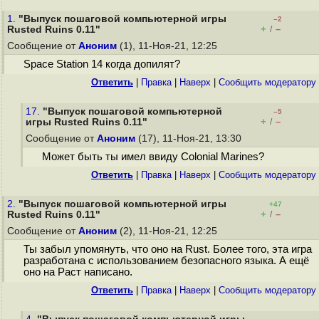
1.
"Выпуск пошаговой компьютерной игры
–2
+
–
Rusted Ruins 0.11"
/
Сообщение от
Аноним
(1), 11-Ноя-21, 12:25
Space Station 14 когда допилят?
Ответить
|
Правка
|
Наверх
|
Cообщить модератору
17.
"Выпуск пошаговой компьютерной
–5
+
–
игры Rusted Ruins 0.11"
/
Сообщение от
Аноним
(17), 11-Ноя-21, 13:30
Может быть ты имел ввиду Colonial Marines?
Ответить
|
Правка
|
Наверх
|
Cообщить модератору
2.
"Выпуск пошаговой компьютерной игры
+47
+
–
Rusted Ruins 0.11"
/
Сообщение от
Аноним
(2), 11-Ноя-21, 12:25
Ты забыл упомянуть, что оно на Rust. Более того, эта игра
разработана с использованием безопасного языка. А ещё
оно на Раст написано.
Ответить
|
Правка
|
Наверх
|
Cообщить модератору