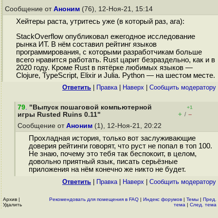
Сообщение от
Аноним
(76), 12-Ноя-21, 15:14
Хейтеры раста, утритесь уже (в который раз, ага):
StackOverflow опубликовал ежегодное исследование
рынка ИТ. В нём составил рейтинг языков
программирования, с которыми разработчикам больше
всего нравится работать. Rust царит безраздельно, как и в
2020 году. Кроме Rust в пятёрке любимых языков —
Clojure, TypeScript, Elixir и Julia. Python — на шестом месте.
Ответить
|
Правка
|
Наверх
|
Cообщить модератору
79
.
"Выпуск пошаговой компьютерной
+1
+
–
игры Rusted Ruins 0.11"
/
Сообщение от
Аноним
(1), 12-Ноя-21, 20:22
Прохладная история, только вот заслуживающие
доверия рейтинги говорят, что руст не попал в топ 100.
Не знаю, почему это тебя так беспокоит, в целом,
довольно приятный язык, писать серьёзные
приложения на нём конечно же никто не будет.
Ответить
|
Правка
|
Наверх
|
Cообщить модератору
Архив
|
Рекомендовать для помещения в FAQ
|
Индекс форумов
|
Темы
|
Пред.
Удалить
тема
|
След. тема