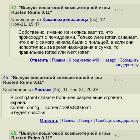
77
.
"Выпуск пошаговой компьютерной игры
+
–
/
Rusted Ruins 0.11"
Сообщение от
Какаянахренразница
(ok), 12-
Ноя-21, 15:47
Собственно, именно rot и описывает то, что
происходит с помидорами. Только were rotten означает,
что они с самого начала были с гнильцой, а если они
испортились за время нахождения в сумке, то
правильнее rotted или went rotten.
Ответить
|
Правка
|
К родителю #40
|
Наверх
|
Cообщить
модератору
45.
"Выпуск пошаговой компьютерной игры
+
–
/
Rusted Ruins 0.11"
Сообщение от
Аноним
(45), 11-Ноя-21, 20:39
В config.toml ставьте большее разрешение игрового
экрана:
screen_config = 'screen/1280x800.toml'
и будет счастье.
Ответить
|
Правка
|
Наверх
|
Cообщить модератору
65
.
"Выпуск пошаговой компьютерной игры
+
–
/
Rusted Ruins 0.11"