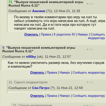
71
.
"Выпуск пошаговой компьютерной игры
+
–
/
Rusted Ruins 0.11"
Сообщение от
Аноним
(71), 12-Ноя-21, 11:26
По-моему в твоём комментарии про игру на rust ты
забыл упомянуть что игра написана на rust. А ещё, игра
написана на rust. Да и кстати игра про которую тут
говорят написана на rust.
Ответить
|
Правка
|
К родителю #2
|
Наверх
|
Cообщить
модератору
9.
"Выпуск пошаговой компьютерной игры
+
–
/
Rusted Ruins 0.11"
Сообщение от
n00by
(ok), 11-Ноя-21, 12:57
Как-то можно увеличить размер окна, без изучения сорцов
и компиляции?
Ответить
|
Правка
|
Наверх
|
Cообщить модератору
11. Скрыто модератором
+
–
/
Сообщение от
Сян Петро
(?), 11-Ноя-21, 12:59
Ответить
|
Правка
|
Наверх
|
Cообщить модератору
21. Скрыто модератором
+
–
/
+1