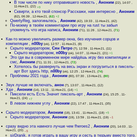
В том числе по нику отправившего новость
,
Аноним
(22), 14:07 ,
11-Ноя-21, (22)
+9
Сквирти, а кто твой спонсор Расскажи, нам интересно
,
Аноним
(62), 06:39 , 12-Ноя-21, (
62
)
+2
QwertyReg, залогиньтесь
,
Аноним
(42), 19:33 , 11-Ноя-21, (42)
По-моему в твоём комментарии про игру на rust ты забыл
упомянуть что игра написа
,
Аноним
(71), 11:26 , 12-Ноя-21, (
71
)
Как-то можно увеличить размер окна, без изучения сорцов и
компиляции
,
n00by
(ok), 12:57 , 11-Ноя-21, (9)
Скрыто модератором
,
Сян Петро
(?), 12:59 , 11-Ноя-21, (11)
Скрыто модератором
,
n00by
(ok), 14:07 , 11-Ноя-21, (21)
+1
Это где вы в современном мире найдёшь игру без компиляции и
смс
,
Аноним
(71), 11:31 , 12-Ноя-21, (
72
)
Хотелось бы развернуть на весь экран и погрузиться в пиксель-
арт Вот здесь http
,
n00by
(ok), 12:25 , 12-Ноя-21, (
74
)
Проблемы 2021 года
,
Аноним
(80), 07:30 , 13-Ноя-21, (
80
)
Звук лучше не включать
,
анон
(?), 13:07 , 11-Ноя-21, (12)
Хде
,
Аноним
(14), 13:11 , 11-Ноя-21, (14)
+1
Пиксели есть Есть Значит пиксель-арт
,
Аноним
(24), 15:25 , 11-
Ноя-21, (24)
+7
В левом нижнем углу
,
Аноним
(22), 17:47 , 11-Ноя-21, (35)
Скрыто модератором
,
Аноним
(18), 13:41 , 11-Ноя-21, (18)
+5
Скрыто модератором
,
Аноним
(19), 13:59 , 11-Ноя-21, (19)
–1
сразу видно эта намного лучше чем fheroes2
,
Аноним
(20), 14:03 , 11-
Ноя-21, (20)
–5
sirDranik, я готов играть в вашу игру и сесть в тюрьму вместо того,