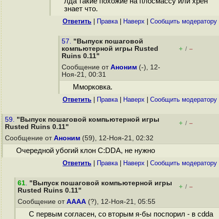
лда такие похожие на плосмассу или хрен
знает что.
Ответить
|
Правка
|
Наверх
|
Cообщить модератору
57.
"Выпуск пошаговой
компьютерной игры Rusted
+
–
/
Ruins 0.11"
Сообщение от
Аноним
(-), 12-
Ноя-21, 00:31
Мморковка.
Ответить
|
Правка
|
Наверх
|
Cообщить модератору
59.
"Выпуск пошаговой компьютерной игры
+
–
/
Rusted Ruins 0.11"
Сообщение от
Аноним
(59), 12-Ноя-21, 02:32
Очередной убогий клон C:DDA, не нужно
Ответить
|
Правка
|
Наверх
|
Cообщить модератору
61
.
"Выпуск пошаговой компьютерной игры
+
–
/
Rusted Ruins 0.11"
Сообщение от
АААА
(?), 12-Ноя-21, 05:55
С первым согласен, со вторым я-бы поспорил - в cdda