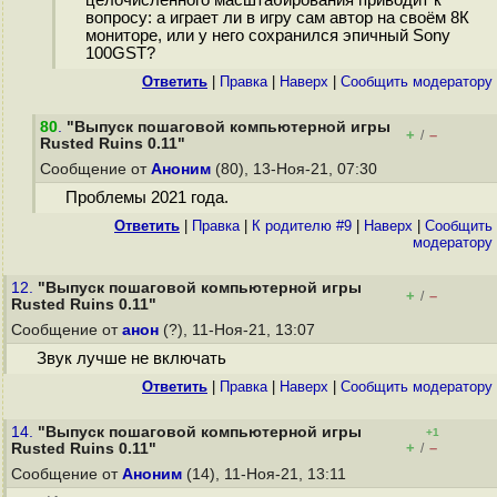
целочисленного масштабирования приводит к
вопросу: а играет ли в игру сам автор на своём 8К
мониторе, или у него сохранился эпичный Sony
100GST?
Ответить
|
Правка
|
Наверх
|
Cообщить модератору
80
.
"Выпуск пошаговой компьютерной игры
+
–
/
Rusted Ruins 0.11"
Сообщение от
Аноним
(80), 13-Ноя-21, 07:30
Проблемы 2021 года.
Ответить
|
Правка
|
К родителю #9
|
Наверх
|
Cообщить
модератору
12.
"Выпуск пошаговой компьютерной игры
+
–
/
Rusted Ruins 0.11"
Сообщение от
анон
(?), 11-Ноя-21, 13:07
Звук лучше не включать
Ответить
|
Правка
|
Наверх
|
Cообщить модератору
14.
"Выпуск пошаговой компьютерной игры
+1
+
–
Rusted Ruins 0.11"
/
Сообщение от
Аноним
(14), 11-Ноя-21, 13:11