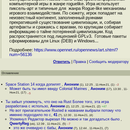
компьютерной игры в жанре roguelike. Игра использует
пиксель-арт и типичные для жанра Rogue-like механизмы
игрового взаимодействия. По сюжету, игрок попадает на
неизвестный континент, заполненный руинами
прекратившей существование цивилизации, и, собирая
артефакты и сражаясь с врагами, по крупицам собирает
информацию о тайне потерянной цивилизации. Код
распространяется под лицензией GPLv3. Готовые пакеты
сформированы для Linux (DEB) и Windows...
Подробнее:
https://www.opennet.ru/opennews/art.shtml?
num=56136
Ответить
|
Правка
|
Cообщить модератору
Оглавление
Space Station 14 когда допилят
,
Аноним
(1), 12:25 , 11-Ноя-21, (1)
–2
Может быть ты имел ввиду Colonial Marines
,
Аноним
(17), 13:30 , 11-
Ноя-21, (17)
–5
Ты забыл упомянуть, что оно на Rust Более того, эта игра
разработана с использо
,
Аноним
(2), 12:25 , 11-Ноя-21, (2)
+47
Но вот прилагательное Rusted в названии выбрали потому что
именно подходило по с
,
41
(?), 12:30 , 11-Ноя-21, (4)
Упомянул Редактор вырезал Но можно и так догадаться было
,
QwertyReg
(ok), 12:39 , 11-Ноя-21, (5)
–7
это же очевидно с бабы
,
Аноним
(7), 12:44 , 11-Ноя-21, (7)