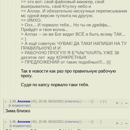
>> это вот: свой файловый манагер, свой
выигрыватель, свой Ктулху небо и
>> Аллах. И обязательно нескучные переписывания
мс одной версии тулкита на другую.
>> ИМХО.
> Охх... И порвало тебя... Но ты не дрейфь...
Прийдёт и твоя волна...
> Аллах -- он же Бог видит ВСЁ и быть всему ТАК...
> )
> А ещё советую: ЧУВАК! ДА ТАКИ НАПИШИ НА ТУ
ПРАВИЛЬНУЮ И И
> РАБОЧУЮ ПРОГУ!!! Я Б"%№"%%ЯТЬ УЖЕ 3й
десяток лет жду КОНКРЕТНЫХ
> ПРЕДЛОЖЕНИЙ от таких подобных!!!... (((
Так в новости как раз про правильную рабочую
прогу.
Судя по капсу порвало-таки тебя.
1.39
,
Аноним
(
42
), 20:18, 06/10/2021 [
ответить
] [
﹢﹢﹢
] [
· · ·
]
[
↑
]
+
–
/
[
к модератору
]
Зима близко
1.45
,
Аноним
(
45
), 20:48, 06/10/2021 [
ответить
] [
﹢﹢﹢
] [
· · ·
]
+
–
/
[
к модератору
]