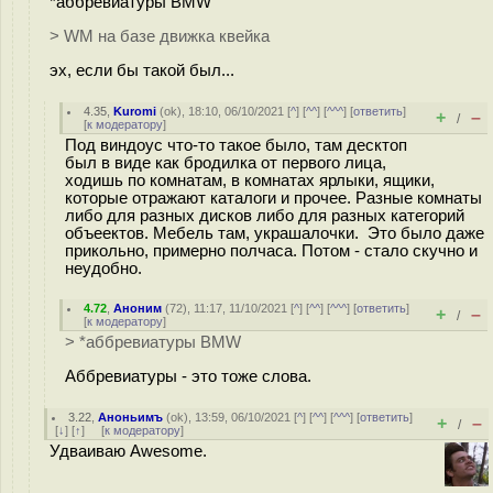
*аббревиатуры BMW
> WM на базе движка квейка
эх, если бы такой был...
4.35
,
Kuromi
(
ok
), 18:10, 06/10/2021 [
^
] [
^^
] [
^^^
] [
ответить
]
+
–
/
[
к модератору
]
Под виндоус что-то такое было, там десктоп
был в виде как бродилка от первого лица,
ходишь по комнатам, в комнатах ярлыки, ящики,
которые отражают каталоги и прочее. Разные комнаты
либо для разных дисков либо для разных категорий
объеектов. Мебель там, украшалочки. Это было даже
прикольно, примерно полчаса. Потом - стало скучно и
неудобно.
4.72
,
Аноним
(
72
), 11:17, 11/10/2021 [
^
] [
^^
] [
^^^
] [
ответить
]
+
–
/
[
к модератору
]
> *аббревиатуры BMW
Аббревиатуры - это тоже слова.
3.22
,
Аноньимъ
(
ok
), 13:59, 06/10/2021 [
^
] [
^^
] [
^^^
] [
ответить
]
+
–
/
[
↓
] [
↑
] [
к модератору
]
Удваиваю Awesome.