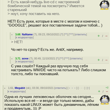
> Есть какой-нибудь live-cd с настроенной
бомбической темой на посмотреть? Имеется
старенький
> ноут, хочу поставить на него.
НЕТ! Есть руки, которые в месте с мозгом и конечно c
"GOOGLE", решают все поставленные задачи тобой... )
3.68
,
NaName
(
?
), 09:23, 09/10/2021 [
^
] [
^^
] [
^^^
] [
ответить
]
+
–
/
[
к модератору
]
> НЕТ!
Чо нет-то сразу? Есть же. AntiX, например.
3.71
,
аони
(
?
), 00:49, 11/10/2021 [
^
] [
^^
] [
^^^
] [
ответить
]
+
–
/
[
к модератору
]
С ума сошёл? Каждый раз вручную под себя
настраивать WM/DE чисто на потыкать? Либо слишком
толсто, либо ты поехавший.
+2
1.61
,
Megabit
(
ok
), 03:30, 09/10/2021 [
ответить
] [
﹢﹢﹢
] [
· · ·
]
[
↑
]
+
–
[
к модератору
]
/
Одна из лучших легковесных оболочек на сегодня...
Использую вся её -- и везде где только можно, дабы
показать какой LINUX может быть динамичным, лёгким
и продвинутым.. ))) :P