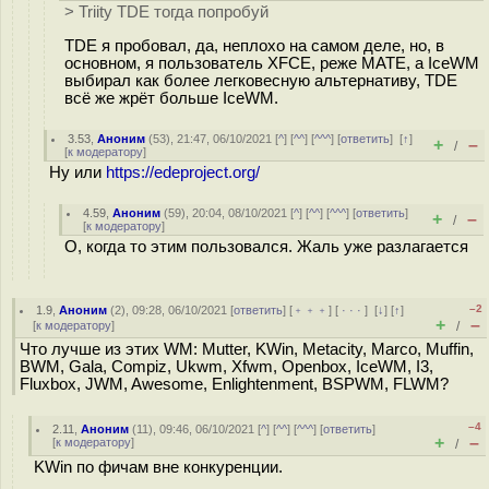
> Triity TDE тогда попробуй
TDE я пробовал, да, неплохо на самом деле, но, в
основном, я пользователь XFCE, реже MATE, а IceWM
выбирал как более легковесную альтернативу, TDE
всё же жрёт больше IceWM.
3.53
,
Аноним
(
53
), 21:47, 06/10/2021 [
^
] [
^^
] [
^^^
] [
ответить
]
[
↑
]
+
–
/
[
к модератору
]
Ну или
https://edeproject.org/
4.59
,
Аноним
(
59
), 20:04, 08/10/2021 [
^
] [
^^
] [
^^^
] [
ответить
]
+
–
/
[
к модератору
]
О, когда то этим пользовался. Жаль уже разлагается
–2
1.9
,
Аноним
(
2
), 09:28, 06/10/2021 [
ответить
] [
﹢﹢﹢
] [
· · ·
]
[
↓
] [
↑
]
+
–
[
к модератору
]
/
Что лучше из этих WM: Mutter, KWin, Metacity, Marco, Muffin,
BWM, Gala, Compiz, Ukwm, Xfwm, Openbox, IceWM, I3,
Fluxbox, JWM, Awesome, Enlightenment, BSPWM, FLWM?
–4
2.11
,
Аноним
(
11
), 09:46, 06/10/2021 [
^
] [
^^
] [
^^^
] [
ответить
]
+
–
[
к модератору
]
/
KWin по фичам вне конкуренции.