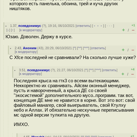
которого есть панелька, обоина, трей и куча других
ништяков.
+1
1.37
,
псевдонимус
(
?
), 19:16, 06/10/2021 [
ответить
] [
﹢﹢﹢
] [
· · ·
]
+
–
[
↓
] [
↑
] [
к модератору
]
/
Юзаю. Доволен. Держу в курсе.
2.43
,
Аноним
(
43
), 20:29, 06/10/2021 [
^
] [
^^
] [
^^^
] [
ответить
]
+
–
/
[
к модератору
]
C Xfce последней не сравнивали? На сколько лучше хуже?
+4
3.51
,
псевдонимус
(
?
), 21:27, 06/10/2021 [
^
] [
^^
] [
^^^
] [
ответить
]
+
–
[
к модератору
]
/
Последняя крыса на гтк3 со всеми вытекающими.
Неккоректно их сравнивать. Айсвм оконный менеджер,
пусть и навороченный, а крыса ДЕ со своей
"экосистемой" дополнительного мусо..программ. так вот,
концепция ДЕ мне не нравится в корне. Вот это вот: свой
файловый манагер, свой выигрыватель, свой Ктулху
небо и Аллах. И обязательно нескучные переписывания
мс одной версии тулкита на другую.
ИМХО.
+1