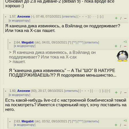
Обновил до 2.8 на диване-2 (debian 9) - пока вроде все
хорошо :)
1.57
,
Аноним
(
-
), 07:48, 07/10/2021 [
ответить
] [
﹢﹢﹢
] [
· · ·
]
[
↓
]
+
–
/
[
к модератору
]
Я канешна дика извиняюсь, а Вэйланд он поддерживает?
Или тока на X-сах пашет.
+1
2.64
,
Megabit
(
ok
), 04:01, 09/10/2021 [
^
] [
^^
] [
^^^
] [
ответить
]
+
–
[
к модератору
]
/
> Я канешна дика извиняюсь, а Вэйланд он
поддерживает? Или тока на X-сах
> пашет.
Я "канешна дика извиняюсь" -- А ТЫ "ШО" В НАТУРЕ
ПОДДЕРЖИВАЕШЬ?!? Я подозреваю меньшинство...
1.60
,
Аноним
(
60
), 20:17, 08/10/2021 [
ответить
] [
﹢﹢﹢
] [
· · ·
]
[
↓
] [
↑
]
+
–
/
[
к модератору
]
Есть какой-нибудь live-cd с настроенной бомбической темой
на посмотреть? Имеется старенький ноут, хочу поставить на
него.
+1
2.63
,
Megabit
(
ok
), 03:52, 09/10/2021 [
^
] [
^^
] [
^^^
] [
ответить
]
+
–
[
к модератору
]
/