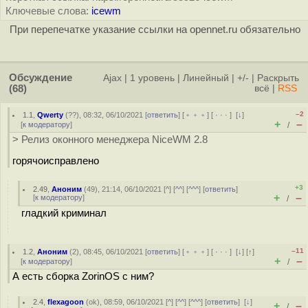
Ключевые слова:
icewm
При перепечатке указание ссылки на opennet.ru обязательно
Обсуждение
Ajax
|
1 уровень
|
Линейный
|
+/-
|
Раскрыть
(68)
всё
|
RSS
–2
1.1
,
Qwerty
(
??
), 08:32, 06/10/2021 [
ответить
] [
﹢﹢﹢
] [
· · ·
]
[
↓
]
+
–
[
к модератору
]
/
> Релиз оконного менеджера NiceWM 2.8
горячоисправлено
+3
2.49
,
Аноним
(
49
), 21:14, 06/10/2021 [
^
] [
^^
] [
^^^
] [
ответить
]
+
–
[
к модератору
]
/
гладкий криминал
–11
1.2
,
Аноним
(
2
), 08:45, 06/10/2021 [
ответить
] [
﹢﹢﹢
] [
· · ·
]
[
↓
] [
↑
]
+
–
[
к модератору
]
/
А есть сборка ZorinOS с ним?
2.4
,
flexagoon
(
ok
), 08:59, 06/10/2021 [
^
] [
^^
] [
^^^
] [
ответить
]
[
↓
]
+
–
/