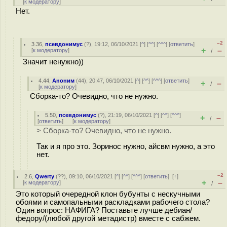
[
к модератору
]
Нет.
–2
3.36
,
псевдонимус
(
?
), 19:12, 06/10/2021 [
^
] [
^^
] [
^^^
] [
ответить
]
+
–
[
к модератору
]
/
Значит ненужно))
4.44
,
Аноним
(
44
), 20:47, 06/10/2021 [
^
] [
^^
] [
^^^
] [
ответить
]
+
–
/
[
к модератору
]
Сборка-то? Очевидно, что не нужно.
5.50
,
псевдонимус
(
?
), 21:19, 06/10/2021 [
^
] [
^^
] [
^^^
]
+
–
/
[
ответить
]
[
к модератору
]
> Сборка-то? Очевидно, что не нужно.
Так и я про это. Зоринос нужно, айсвм нужно, а это
нет.
–2
2.6
,
Qwerty
(
??
), 09:10, 06/10/2021 [
^
] [
^^
] [
^^^
] [
ответить
]
[
↑
]
+
–
[
к модератору
]
/
Это который очередной клон бубунты с нескучными
обоями и самопальными раскладками рабочего стола?
Один вопрос: НАФИГА? Поставьте лучше дебиан/
федору/(любой другой метадистр) вместе с сабжем.