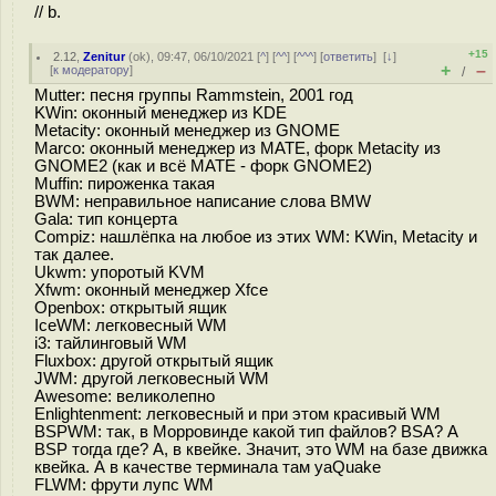
// b.
+15
2.12
,
Zenitur
(
ok
), 09:47, 06/10/2021 [
^
] [
^^
] [
^^^
] [
ответить
]
[
↓
]
+
–
[
к модератору
]
/
Mutter: песня группы Rammstein, 2001 год
KWin: оконный менеджер из KDE
Metacity: оконный менеджер из GNOME
Marco: оконный менеджер из MATE, форк Metacity из
GNOME2 (как и всё MATE - форк GNOME2)
Muffin: пироженка такая
BWM: неправильное написание слова BMW
Gala: тип концерта
Compiz: нашлёпка на любое из этих WM: KWin, Metacity и
так далее.
Ukwm: упоротый KVM
Xfwm: оконный менеджер Xfce
Openbox: открытый ящик
IceWM: легковесный WM
i3: тайлинговый WM
Fluxbox: другой открытый ящик
JWM: другой легковесный WM
Awesome: великолепно
Enlightenment: легковесный и при этом красивый WM
BSPWM: так, в Морровинде какой тип файлов? BSA? А
BSP тогда где? А, в квейке. Значит, это WM на базе движка
квейка. А в качестве терминала там yaQuake
FLWM: фрути лупс WM