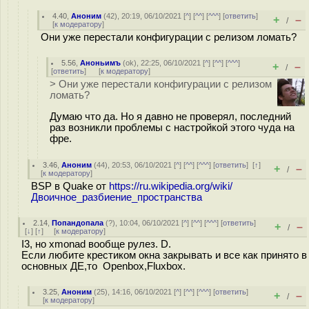
4.40
,
Аноним
(
42
), 20:19, 06/10/2021 [
^
] [
^^
] [
^^^
] [
ответить
]
+
–
/
[
к модератору
]
Они уже перестали конфигурации с релизом ломать?
5.56
,
Аноньимъ
(
ok
), 22:25, 06/10/2021 [
^
] [
^^
] [
^^^
]
+
–
/
[
ответить
]
[
к модератору
]
> Они уже перестали конфигурации с релизом
ломать?
Думаю что да. Но я давно не проверял, последний
раз возникли проблемы с настройкой этого чуда на
фре.
3.46
,
Аноним
(
44
), 20:53, 06/10/2021 [
^
] [
^^
] [
^^^
] [
ответить
]
[
↑
]
+
–
/
[
к модератору
]
BSP в Quake от
https://ru.wikipedia.org/wiki/
Двоичное_разбиение_пространства
2.14
,
Попандопала
(
?
), 10:04, 06/10/2021 [
^
] [
^^
] [
^^^
] [
ответить
]
+
–
/
[
↓
] [
↑
] [
к модератору
]
I3, но xmonad вообще рулез. D.
Если любите крестиком окна закрывать и все как принято в
основных ДЕ,то Openbox,Fluxbox.
3.25
,
Аноним
(
25
), 14:16, 06/10/2021 [
^
] [
^^
] [
^^^
] [
ответить
]
+
–
/
[
к модератору
]