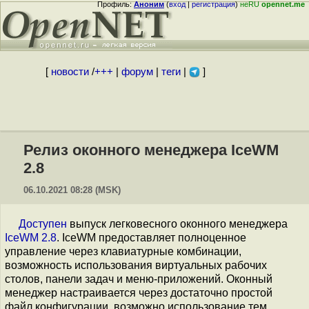
Профиль:
Аноним
(
вход
|
регистрация
)
неRU
opennet.me
[
новости
/
+++
|
форум
|
теги
|
]
Релиз оконного менеджера IceWM
2.8
06.10.2021 08:28 (MSK)
Доступен
выпуск легковесного оконного менеджера
IceWM 2.8
. IceWM предоставляет полноценное
управление через клавиатурные комбинации,
возможность использования виртуальных рабочих
столов, панели задач и меню-приложений. Оконный
менеджер настраивается через достаточно простой
файл конфигурации, возможно использование тем