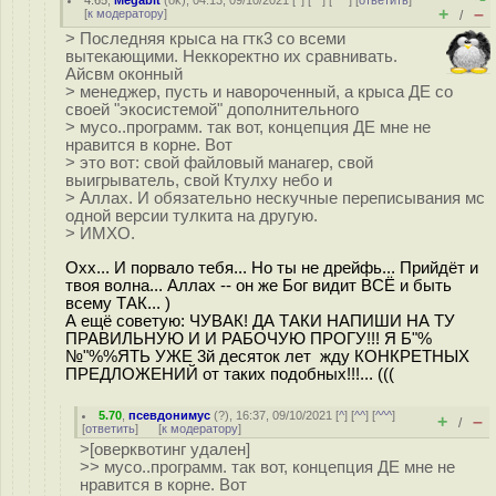
4.65
,
Megabit
(
ok
), 04:13, 09/10/2021 [
^
] [
^^
] [
^^^
] [
ответить
]
+
–
[
к модератору
]
/
> Последняя крыса на гтк3 со всеми
вытекающими. Неккоректно их сравнивать.
Айсвм оконный
> менеджер, пусть и навороченный, а крыса ДЕ со
своей "экосистемой" дополнительного
> мусо..программ. так вот, концепция ДЕ мне не
нравится в корне. Вот
> это вот: свой файловый манагер, свой
выигрыватель, свой Ктулху небо и
> Аллах. И обязательно нескучные переписывания мс
одной версии тулкита на другую.
> ИМХО.
Охх... И порвало тебя... Но ты не дрейфь... Прийдёт и
твоя волна... Аллах -- он же Бог видит ВСЁ и быть
всему ТАК... )
А ещё советую: ЧУВАК! ДА ТАКИ НАПИШИ НА ТУ
ПРАВИЛЬНУЮ И И РАБОЧУЮ ПРОГУ!!! Я Б"%
№"%%ЯТЬ УЖЕ 3й десяток лет жду КОНКРЕТНЫХ
ПРЕДЛОЖЕНИЙ от таких подобных!!!... (((
5.70
,
псевдонимус
(
?
), 16:37, 09/10/2021 [
^
] [
^^
] [
^^^
]
+
–
/
[
ответить
]
[
к модератору
]
>[оверквотинг удален]
>> мусо..программ. так вот, концепция ДЕ мне не
нравится в корне. Вот