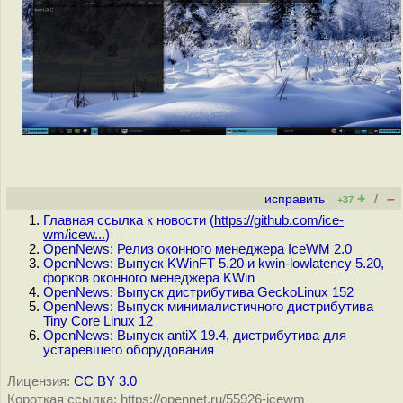
+
–
исправить
/
+37
Главная ссылка к новости (
https://github.com/ice-
wm/icew...
)
OpenNews: Релиз оконного менеджера IceWM 2.0
OpenNews: Выпуск KWinFT 5.20 и kwin-lowlatency 5.20,
форков оконного менеджера KWin
OpenNews: Выпуск дистрибутива GeckoLinux 152
OpenNews: Выпуск минималистичного дистрибутива
Tiny Core Linux 12
OpenNews: Выпуск antiX 19.4, дистрибутива для
устаревшего оборудования
Лицензия:
CC BY 3.0
Короткая ссылка: https://opennet.ru/55926-icewm