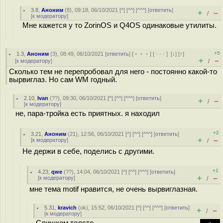
3.8
,
Аноним
(
8
), 09:18, 06/10/2021 [
^
] [
^^
] [
^^^
] [
ответить
]
+
–
/
[
к модератору
]
Мне кажется у то ZorinOS и Q4OS одинаковые утилиты.
+5
1.3
,
Аноним
(
3
), 08:49, 06/10/2021 [
ответить
] [
﹢﹢﹢
] [
· · ·
]
[
↓
] [
↑
]
+
–
[
к модератору
]
/
Сколько тем не перепробовал для него - постоянно какой-то
вырвиглаз. Но сам WM годный.
2.10
,
Ivan
(
??
), 09:30, 06/10/2021 [
^
] [
^^
] [
^^^
] [
ответить
]
+
–
/
[
к модератору
]
не, пара-тройка есть приятных. я находил
+2
3.21
,
Аноним
(
21
), 12:56, 06/10/2021 [
^
] [
^^
] [
^^^
] [
ответить
]
+
–
[
к модератору
]
/
Не держи в себе, поделись с другими.
+1
4.23
,
qwe
(
??
), 14:04, 06/10/2021 [
^
] [
^^
] [
^^^
] [
ответить
]
+
–
[
к модератору
]
/
мне тема motif нравится, не очень вырвиглазная.
5.31
,
kravich
(
ok
), 15:52, 06/10/2021 [
^
] [
^^
] [
^^^
] [
ответить
]
+
–
/
[
к модератору
]