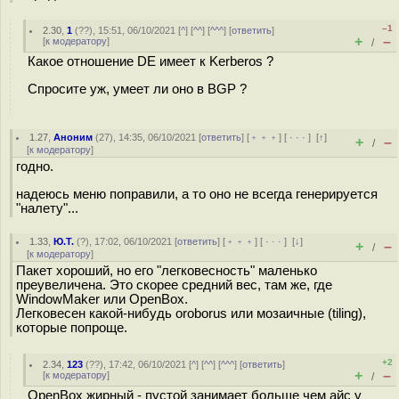
–1
2.30
,
1
(
??
), 15:51, 06/10/2021 [
^
] [
^^
] [
^^^
] [
ответить
]
+
–
[
к модератору
]
/
Какое отношение DE имеет к Kerberos ?
Спросите уж, умеет ли оно в BGP ?
1.27
,
Аноним
(
27
), 14:35, 06/10/2021 [
ответить
] [
﹢﹢﹢
] [
· · ·
]
[
↑
]
+
–
/
[
к модератору
]
годно.
надеюсь меню поправили, а то оно не всегда генерируется
"налету"...
1.33
,
Ю.Т.
(
?
), 17:02, 06/10/2021 [
ответить
] [
﹢﹢﹢
] [
· · ·
]
[
↓
]
+
–
/
[
к модератору
]
Пакет хороший, но его "легковесность" маленько
преувеличена. Это скорее средний вес, там же, где
WindowMaker или OpenBox.
Легковесен какой-нибудь oroborus или мозаичные (tiling),
которые попроще.
+2
2.34
,
123
(
??
), 17:42, 06/10/2021 [
^
] [
^^
] [
^^^
] [
ответить
]
+
–
[
к модератору
]
/
OpenBox жирный - пустой занимает больше чем айс у