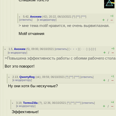
Слишком толсто
+3
5.42
,
Аноним
(
42
), 20:22, 06/10/2021 [
^
] [
^^
] [
^^^
]
+
–
[
ответить
]
[
к модератору
]
/
> мне тема motif нравится, не очень вырвиглазная.
Motif отчаяния
+5
1.5
,
Аноним
(
5
), 09:00, 06/10/2021 [
ответить
] [
﹢﹢﹢
] [
· · ·
]
[
↓
] [
↑
]
+
–
[
к модератору
]
/
>Повышена эффективность работы с обоями рабочего стола
Вот это поворот!
+1
2.13
,
QwertyReg
(
ok
), 09:59, 06/10/2021 [
^
] [
^^
] [
^^^
] [
ответить
]
+
–
[
к модератору
]
/
Ну они хотя бы нескучные?
+4
3.19
,
TormoZilla
(
?
), 12:36, 06/10/2021 [
^
] [
^^
] [
^^^
] [
ответить
]
+
–
[
к модератору
]
/
Эффективные!