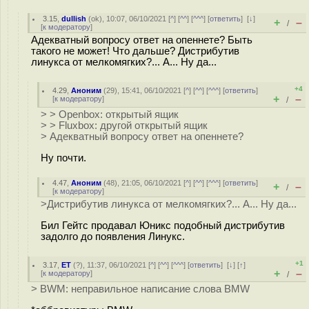
3.15
,
dullish
(
ok
), 10:07, 06/10/2021 [
^
] [
^^
] [
^^^
] [
ответить
]
[
↓
]
+
–
/
[
к модератору
]
Адекватный вопросу ответ на опеннете? Быть
такого не может! Что дальше? Дистрибутив
линукса от мелкомягких?... А... Ну да...
+4
4.29
,
Аноним
(
29
), 15:41, 06/10/2021 [
^
] [
^^
] [
^^^
] [
ответить
]
+
–
[
к модератору
]
/
> > Openbox: открытый ящик
> > Fluxbox: другой открытый ящик
> Адекватный вопросу ответ на опеннете?
Ну почти.
4.47
,
Аноним
(
48
), 21:05, 06/10/2021 [
^
] [
^^
] [
^^^
] [
ответить
]
+
–
/
[
к модератору
]
>Дистрибутив линукса от мелкомягких?... А... Ну да...
Бил Гейтс продавал Юникс подобный дистрибутив
задолго до появления Линукс.
+1
3.17
,
ET
(
?
), 11:37, 06/10/2021 [
^
] [
^^
] [
^^^
] [
ответить
]
[
↓
] [
↑
]
+
–
[
к модератору
]
/
> BWM: неправильное написание слова BMW