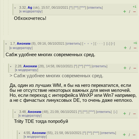
+1
3.32
,
Ag
(
ok
), 15:57, 06/10/2021 [
^
] [
^^
] [
^^^
] [
ответить
]
+
–
[
к модератору
]
/
Обхохочетесь!
+6
1.7
,
Аноним
(
8
), 09:16, 06/10/2021 [
ответить
] [
﹢﹢﹢
] [
· · ·
]
[
↓
] [
↑
]
+
–
[
к модератору
]
/
Сабж удобнее многих современных сред.
2.28
,
Аноним
(
28
), 14:58, 06/10/2021 [
^
] [
^^
] [
^^^
] [
ответить
]
+
–
/
[
к модератору
]
> Сабж удобнее многих современных сред.
Да, один из лучших WM, я бы на него перекатился, если
бы не отсутствие некоторых важных для меня мелочей.
Но, если переход с интерфейса WinXP или Win7 например,
а не с фичастых линуксовых DE, то очень даже неплохо.
3.48
,
Аноним
(
48
), 21:09, 06/10/2021 [
^
] [
^^
] [
^^^
] [
ответить
]
[
↓
]
+
–
/
[
к модератору
]
Triity TDE тогда попробуй
4.55
,
Аноним
(
55
), 21:58, 06/10/2021 [
^
] [
^^
] [
^^^
] [
ответить
]
+
–
/
[
к модератору
]