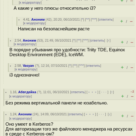
+
–
/
[
к модератору
]
А какие у него плюсы относительно i3?
4.41
,
Аноним
(
42
), 20:20, 06/10/2021 [
^
] [
^^
] [
^^^
] [
ответить
]
+
–
/
[
к модератору
]
Написан на безопаснейшем расте
2.54
,
Аноним
(
53
), 21:49, 06/10/2021 [
^
] [
^^
] [
^^^
] [
ответить
]
[
↑
]
+
–
/
[
к модератору
]
В порядке убывания про удобности: Triity TDE, Equinox
Desktop Environment (EDE), IceWM.
2.58
,
Vasyan
(
?
), 12:16, 07/10/2021 [
^
] [
^^
] [
^^^
] [
ответить
]
+
–
/
[
к модератору
]
i3 однозначно!
–2
1.16
,
Абвгдейка
(
?
), 11:01, 06/10/2021 [
ответить
] [
﹢﹢﹢
] [
· · ·
]
[
↑
]
+
–
[
к модератору
]
/
Без режима вертикальной панели не юзабельно.
1.24
,
Аноним
(
24
), 14:09, 06/10/2021 [
ответить
] [
﹢﹢﹢
] [
· · ·
]
[
↓
]
+
–
/
[
к модератору
]
Оно умеет в Kerberos?
Для авторизации того же файлового менеджера на ресурсах
в среде с Kerberos-ом?