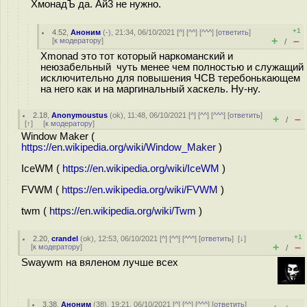
ХмонадЪ да. Ай3 не нужно.
+1
4.52
,
Аноним
(
-
), 21:34, 06/10/2021 [
^
] [
^^
] [
^^^
] [
ответить
]
+
–
[
к модератору
]
/
Xmonad это тот который наркоманский и
неюзабельный чуть менее чем полностью и служащий
исключительно для повышения ЧСВ теребонькающем
на него как и на маргинальный хаскель. Ну-ну.
2.18
,
Anonymoustus
(
ok
), 11:48, 06/10/2021 [
^
] [
^^
] [
^^^
] [
ответить
]
+
–
/
[
↑
] [
к модератору
]
Window Maker (
https://en.wikipedia.org/wiki/Window_Maker
)
IceWM (
https://en.wikipedia.org/wiki/IceWM
)
FVWM (
https://en.wikipedia.org/wiki/FVWM
)
twm (
https://en.wikipedia.org/wiki/Twm
)
+1
2.20
,
crandel
(
ok
), 12:53, 06/10/2021 [
^
] [
^^
] [
^^^
] [
ответить
]
[
↓
]
+
–
[
к модератору
]
/
Swaywm на вяленом лучше всех
3.38
,
Аноним
(
38
), 19:21, 06/10/2021 [
^
] [
^^
] [
^^^
] [
ответить
]