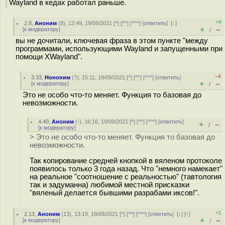
Wayland в кедах работал раньше.
+9
2.8
,
Аноним
(
8
), 12:49, 19/09/2021 [
^
] [
^^
] [
^^^
] [
ответить
]
[
↓
]
+
–
[
к модератору
]
/
вы не дочитали, ключевая фраза в этом пункте "между
программами, использующими Wayland и запущенными при
помощи XWayland".
–4
3.33
,
Нононим
(
?
), 15:11, 19/09/2021 [
^
] [
^^
] [
^^^
] [
ответить
]
+
–
[
к модератору
]
/
Это не особо что-то меняет. Функция то базовая до
невозможности.
4.40
,
Аноним
(
-
), 16:16, 19/09/2021 [
^
] [
^^
] [
^^^
] [
ответить
]
+
–
/
[
к модератору
]
> Это не особо что-то меняет. Функция то базовая до
невозможности.
Так копирование средней кнопкой в вяленом протоколе
появилось только 3 года назад. Что "немного намекает"
на реальное "соотношение с реальностью" (тавтология
так и задуманна) любимой местной присказки
"вяленый делается бывшими разрабами иксов!".
+1
2.13
,
Аноним
(
13
), 13:19, 19/09/2021 [
^
] [
^^
] [
^^^
] [
ответить
]
[
↓
] [
↑
]
+
–
[
к модератору
]
/