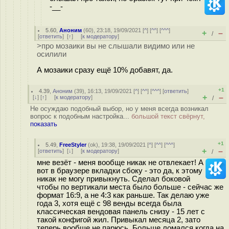
-__-
5.60
,
Аноним
(
60
), 23:18, 19/09/2021 [
^
] [
^^
] [
^^^
]
+
–
/
[
ответить
]
[
↑
] [
к модератору
]
>про мозаики вы не слышали видимо или не
осилили
А мозаики сразу ещё 10% добавят, да.
+1
4.39
,
Аноним
(
39
), 16:13, 19/09/2021 [
^
] [
^^
] [
^^^
] [
ответить
]
+
–
[
↓
] [
↑
] [
к модератору
]
/
Не осуждаю подобный выбор, но у меня всегда возникал
вопрос к подобным настройка...
большой текст свёрнут,
показать
+1
5.49
,
FreeStyler
(
ok
), 19:38, 19/09/2021 [
^
] [
^^
] [
^^^
]
+
–
[
ответить
]
[
↓
] [
к модератору
]
/
мне везёт - меня вообще никак не отвлекает! А
вот в браузере вкладки сбоку - это да, к этому
никак не могу привыкнуть. Сделал боковой
чтобы по вертикали места было больше - сейчас же
формат 16:9, а не 4:3 как раньше. Так делаю уже
года 3, хотя ещё с 98 венды всегда была
классическая вендовая панель снизу - 15 лет с
такой конфигой жил. Привыкал месяца 2, зато
теперь вообще не парюсь. Больше ломался когда на