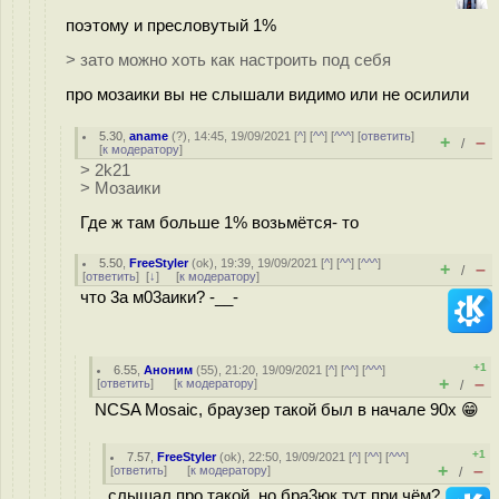
поэтому и пресловутый 1%
> зато можно хоть как настроить под себя
про мозаики вы не слышали видимо или не осилили
5.30
,
aname
(
?
), 14:45, 19/09/2021 [
^
] [
^^
] [
^^^
] [
ответить
]
+
–
/
[
к модератору
]
> 2k21
> Мозаики
Где ж там больше 1% возьмётся- то
5.50
,
FreeStyler
(
ok
), 19:39, 19/09/2021 [
^
] [
^^
] [
^^^
]
+
–
/
[
ответить
]
[
↓
] [
к модератору
]
что 3а м03аики? -__-
+1
6.55
,
Аноним
(
55
), 21:20, 19/09/2021 [
^
] [
^^
] [
^^^
]
+
–
[
ответить
]
[
к модератору
]
/
NCSA Mosaic, браузер такой был в начале 90х 😁
+1
7.57
,
FreeStyler
(
ok
), 22:50, 19/09/2021 [
^
] [
^^
] [
^^^
]
+
–
[
ответить
]
[
к модератору
]
/
слышал про такой, но бра3юк тут при чём?