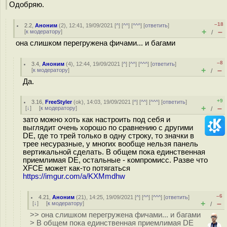
Одобряю.
–18
2.2
,
Аноним
(
2
), 12:41, 19/09/2021 [
^
] [
^^
] [
^^^
] [
ответить
]
+
–
[
к модератору
]
/
она слишком перегружена фичами... и багами
–8
3.4
,
Аноним
(
4
), 12:44, 19/09/2021 [
^
] [
^^
] [
^^^
] [
ответить
]
+
–
[
к модератору
]
/
Да.
+9
3.16
,
FreeStyler
(
ok
), 14:03, 19/09/2021 [
^
] [
^^
] [
^^^
] [
ответить
]
+
–
[
↓
] [
к модератору
]
/
зато можно хоть как настроить под себя и
выглядит очень хорошо по сравнению с другими
DE, где то трей только в одну строку, то значки в
трее несуразные, у многих вообще нельзя панель
вертикальной сделать. В общем пока единственная
приемлимая DE, остальные - компромисс. Разве что
XFCE может как-то потягаться
https://imgur.com/a/KXMmdhw
–6
4.21
,
Аноним
(
21
), 14:25, 19/09/2021 [
^
] [
^^
] [
^^^
] [
ответить
]
+
–
[
↓
] [
к модератору
]
/
>> она слишком перегружена фичами... и багами
> В общем пока единственная приемлимая DE