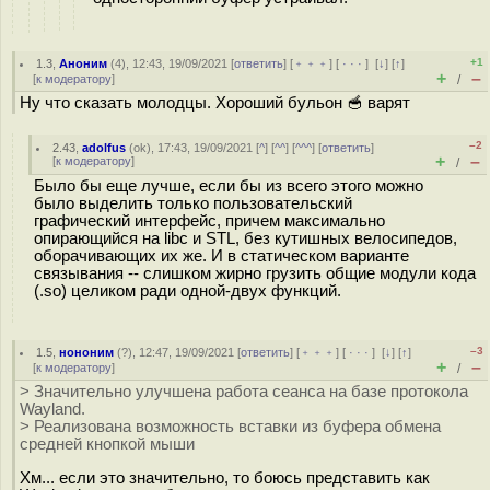
+1
1.3
,
Аноним
(
4
), 12:43, 19/09/2021 [
ответить
] [
﹢﹢﹢
] [
· · ·
]
[
↓
] [
↑
]
+
–
[
к модератору
]
/
Ну что сказать молодцы. Хороший бульон 🥣 варят
–2
2.43
,
adolfus
(
ok
), 17:43, 19/09/2021 [
^
] [
^^
] [
^^^
] [
ответить
]
+
–
[
к модератору
]
/
Было бы еще лучше, если бы из всего этого можно
было выделить только пользовательский
графический интерфейс, причем максимально
опирающийся на libc и STL, без кутишных велосипедов,
оборачивающих их же. И в статическом варианте
связывания -- слишком жирно грузить общие модули кода
(.so) целиком ради одной-двух функций.
–3
1.5
,
нононим
(
?
), 12:47, 19/09/2021 [
ответить
] [
﹢﹢﹢
] [
· · ·
]
[
↓
] [
↑
]
+
–
[
к модератору
]
/
> Значительно улучшена работа сеанса на базе протокола
Wayland.
> Реализована возможность вставки из буфера обмена
средней кнопкой мыши
Хм... если это значительно, то боюсь представить как