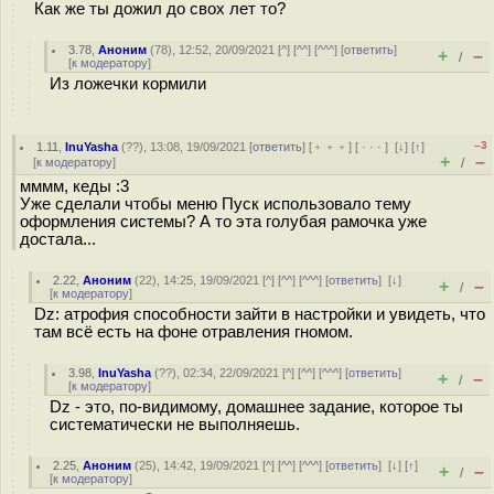
Как же ты дожил до свох лет то?
3.78
,
Аноним
(
78
), 12:52, 20/09/2021 [
^
] [
^^
] [
^^^
] [
ответить
]
+
–
/
[
к модератору
]
Из ложечки кормили
–3
1.11
,
InuYasha
(
??
), 13:08, 19/09/2021 [
ответить
] [
﹢﹢﹢
] [
· · ·
]
[
↓
] [
↑
]
+
–
[
к модератору
]
/
мммм, кеды :3
Уже сделали чтобы меню Пуск использовало тему
оформления системы? А то эта голубая рамочка уже
достала...
2.22
,
Аноним
(
22
), 14:25, 19/09/2021 [
^
] [
^^
] [
^^^
] [
ответить
]
[
↓
]
+
–
/
[
к модератору
]
Dz: атрофия способности зайти в настройки и увидеть, что
там всё есть на фоне отравления гномом.
3.98
,
InuYasha
(
??
), 02:34, 22/09/2021 [
^
] [
^^
] [
^^^
] [
ответить
]
+
–
/
[
к модератору
]
Dz - это, по-видимому, домашнее задание, которое ты
систематически не выполняешь.
2.25
,
Аноним
(
25
), 14:42, 19/09/2021 [
^
] [
^^
] [
^^^
] [
ответить
]
[
↓
] [
↑
]
+
–
/
[
к модератору
]