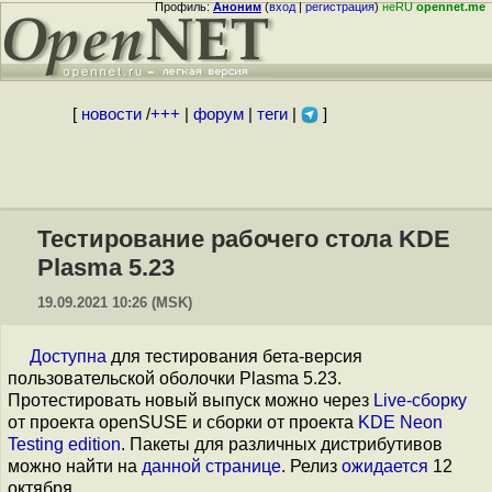
Профиль:
Аноним
(
вход
|
регистрация
)
неRU
opennet.me
[
новости
/
+++
|
форум
|
теги
|
]
Тестирование рабочего стола KDE
Plasma 5.23
19.09.2021 10:26 (MSK)
Доступна
для тестирования бета-версия
пользовательской оболочки Plasma 5.23.
Протестировать новый выпуск можно через
Live-сборку
от проекта openSUSE и сборки от проекта
KDE Neon
Testing edition
. Пакеты для различных дистрибутивов
можно найти на
данной странице
. Релиз
ожидается
12
октября.