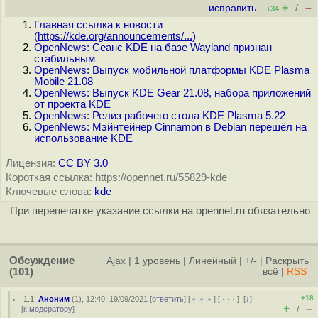
+
–
исправить
/
+34
Главная ссылка к новости
(
https://kde.org/announcements/...
)
OpenNews: Сеанс KDE на базе Wayland признан
стабильным
OpenNews: Выпуск мобильной платформы KDE Plasma
Mobile 21.08
OpenNews: Выпуск KDE Gear 21.08, набора приложений
от проекта KDE
OpenNews: Релиз рабочего стола KDE Plasma 5.22
OpenNews: Мэйнтейнер Cinnamon в Debian перешёл на
использование KDE
Лицензия:
CC BY 3.0
Короткая ссылка: https://opennet.ru/55829-kde
Ключевые слова:
kde
При перепечатке указание ссылки на opennet.ru обязательно
Обсуждение
Ajax
|
1 уровень
|
Линейный
|
+/-
|
Раскрыть
(101)
всё
|
RSS
+18
1.1
,
Аноним
(
1
), 12:40, 19/09/2021 [
ответить
] [
﹢﹢﹢
] [
· · ·
]
[
↓
]
+
–
[
к модератору
]
/