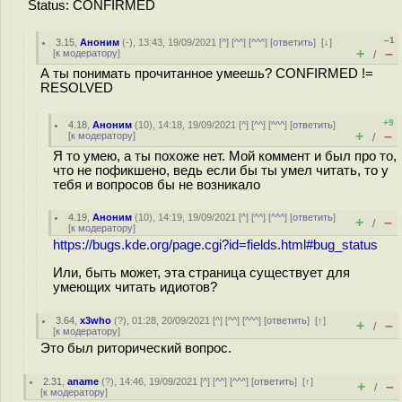
Status: CONFIRMED
–1
3.15
,
Аноним
(
-
), 13:43, 19/09/2021 [
^
] [
^^
] [
^^^
] [
ответить
]
[
↓
]
+
–
[
к модератору
]
/
А ты понимать прочитанное умеешь? CONFIRMED !=
RESOLVED
+9
4.18
,
Аноним
(
10
), 14:18, 19/09/2021 [
^
] [
^^
] [
^^^
] [
ответить
]
+
–
[
к модератору
]
/
Я то умею, а ты похоже нет. Мой коммент и был про то,
что не пофикшено, ведь если бы ты умел читать, то у
тебя и вопросов бы не возникало
4.19
,
Аноним
(
10
), 14:19, 19/09/2021 [
^
] [
^^
] [
^^^
] [
ответить
]
+
–
/
[
к модератору
]
https://bugs.kde.org/page.cgi?id=fields.html#bug_status
Или, быть может, эта страница существует для
умеющих читать идиотов?
3.64
,
x3who
(
?
), 01:28, 20/09/2021 [
^
] [
^^
] [
^^^
] [
ответить
]
[
↑
]
+
–
/
[
к модератору
]
Это был риторический вопрос.
2.31
,
aname
(
?
), 14:46, 19/09/2021 [
^
] [
^^
] [
^^^
] [
ответить
]
[
↑
]
+
–
/
[
к модератору
]