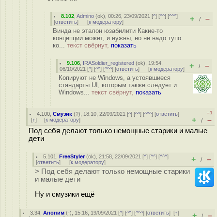
8.102
,
Admino
(
ok
), 00:26, 23/09/2021 [
^
] [
^^
] [
^^^
]
+
–
/
[
ответить
]
[
к модератору
]
Винда не эталон юзабилити Какие-то
концепции может, и нужны, но не надо тупо
ко...
текст свёрнут,
показать
9.106
,
IRASoldier_registered
(
ok
), 19:54,
+
–
/
06/10/2021 [
^
] [
^^
] [
^^^
] [
ответить
]
[
к модератору
]
Копируют не Windows, а устоявшиеся
стандарты UI, которым также следует и
Windows...
текст свёрнут,
показать
–1
4.100
,
Смузик
(
?
), 18:10, 22/09/2021 [
^
] [
^^
] [
^^^
] [
ответить
]
+
–
[
↑
] [
к модератору
]
/
Под себя делают только немощные старики и малые
дети
5.101
,
FreeStyler
(
ok
), 21:58, 22/09/2021 [
^
] [
^^
] [
^^^
]
+
–
/
[
ответить
]
[
к модератору
]
> Под себя делают только немощные старики
и малые дети
Ну и смузики ещё
3.34
,
Аноним
(
-
), 15:16, 19/09/2021 [
^
] [
^^
] [
^^^
] [
ответить
]
[
↑
]
+
–
/