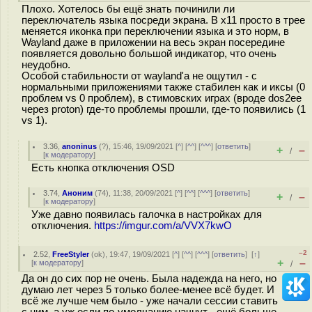
Плохо. Хотелось бы ещё знать починили ли
переключатель языка посреди экрана. В x11 просто в трее
меняется иконка при переключении языка и это норм, в
Wayland даже в приложении на весь экран посередине
появляется довольно большой индикатор, что очень
неудобно.
Особой стабильности от wayland'а не ощутил - с
нормальными приложениями также стабилен как и иксы (0
проблем vs 0 проблем), в стимовских играх (вроде dos2ee
через proton) где-то проблемы прошли, где-то появились (1
vs 1).
3.36
,
anoninus
(
?
), 15:46, 19/09/2021 [
^
] [
^^
] [
^^^
] [
ответить
]
+
–
/
[
к модератору
]
Есть кнопка отключения OSD
3.74
,
Аноним
(
74
), 11:38, 20/09/2021 [
^
] [
^^
] [
^^^
] [
ответить
]
+
–
/
[
к модератору
]
Уже давно появилась галочка в настройках для
отключения.
https://imgur.com/a/VVX7kwO
–2
2.52
,
FreeStyler
(
ok
), 19:47, 19/09/2021 [
^
] [
^^
] [
^^^
] [
ответить
]
[
↑
]
+
–
[
к модератору
]
/
Да он до сих пор не очень. Была надежда на него, но
думаю лет через 5 только более-менее всё будет. И
всё же лучше чем было - уже начали сессии ставить