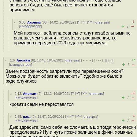
с ним, а уж если по-умолчанию начнут - ещё больше
репортов будет, ещё быстрее начнёт становится
примлимым
–1
3.80
,
Аноним
(
80
), 14:02, 20/09/2021 [
^
] [
^^
] [
^^^
] [
ответить
]
+
–
[
к модератору
]
/
Мой прогноз - вейланд сеансы станут юзабельными не
раньше, чем запилят robustness-расширения, т.е.
примерно середина 2023 года как минимум.
+7
1.6
,
Аноним
(
6
), 12:48, 19/09/2021 [
ответить
] [
﹢﹢﹢
] [
· · ·
]
[
↓
] [
↑
]
+
–
[
к модератору
]
/
Зачем прозрачность запретили при перемещении окон?
Можно ли будет обратно включить? Удобно же было в
ряде случаяев
–1
2.12
,
Аноним
(
2
), 13:12, 19/09/2021 [
^
] [
^^
] [
^^^
] [
ответить
]
+
–
[
к модератору
]
/
кровати сами не переставятся
–1
2.85
,
нах..
(
?
), 18:47, 20/09/2021 [
^
] [
^^
] [
^^^
] [
ответить
]
+
–
[
к модератору
]
/
Дык здрасьте, само себя не сломает, а шо тогда героически
преодолевать? Ну и чуть позже запишем в фичи, хомячье