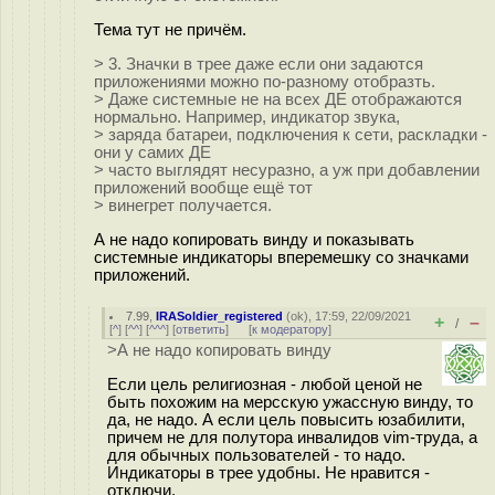
Тема тут не причём.
> 3. Значки в трее даже если они задаются
приложениями можно по-разному отобразть.
> Даже системные не на всех ДЕ отображаются
нормально. Например, индикатор звука,
> заряда батареи, подключения к сети, раскладки -
они у самих ДЕ
> часто выглядят несуразно, а уж при добавлении
приложений вообще ещё тот
> винегрет получается.
А не надо копировать винду и показывать
системные индикаторы вперемешку со значками
приложений.
7.99
,
IRASoldier_registered
(
ok
), 17:59, 22/09/2021
+
–
/
[
^
] [
^^
] [
^^^
] [
ответить
]
[
к модератору
]
>А не надо копировать винду
Если цель религиозная - любой ценой не
быть похожим на мерсскую ужассную винду, то
да, не надо. А если цель повысить юзабилити,
причем не для полутора инвалидов vim-труда, а
для обычных пользователей - то надо.
Индикаторы в трее удобны. Не нравится -
отключи.