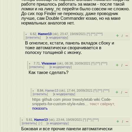
работе пришлось работать за маком - после такой
ломки и на лину_пс перейти было совсем не сложно.
До сих пор Finder не переношу, даже проводник
лучше, сам Double Commander юзаю, но на маке
нормальных аналогов нет.
6.62
,
Hamer13
(
ok
), 23:47, 19/09/2021 [
^
] [
^^
] [
^^^
]
+
–
/
[
ответить
]
[
к модератору
]
В огнелисе, кстати, панель вкладок сбоку и
тоже автоматически сворачивается в
полоску толщиной с иконку.
7.71
,
Vivaswan
(
ok
), 08:38, 20/09/2021 [
^
] [
^^
] [
^^^
]
+
–
/
[
ответить
]
[
к модератору
]
Как такое сделать?
8.84
,
Hamer13
(
ok
), 17:44, 20/09/2021 [
^
] [
^^
] [
^^^
]
+
–
/
[
ответить
]
[
к модератору
]
https github com piroor treestyletab wiki Code-
snippets-for-custom-style-rules...
текст свёрнут,
показать
5.61
,
Hamer13
(
ok
), 23:44, 19/09/2021 [
^
] [
^^
] [
^^^
]
+
–
/
[
ответить
]
[
↑
] [
к модератору
]
Боковая и все прочие панели автоматически