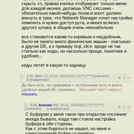
скрыть хз, правая кнопка отображает только меню
для каждой иконки, делаешь VNC сессиию -
обязательно какой-нибудь полиси агент должен
вякнуть в трее, что Network Manager хочет настройки
поменять и нужен доступ рута, и много всякого
другого шлака, в общем очень неюзабельно
все становится каким-то корявым и неудобным,
было не занято много физических машин - повтыкал
в другие DE, и к примеру lxqt, xfce- вроде не так
стильно как кеды, но насколько проще, понятнее и
удобнее...
кеды летят в какую-то задницу
5.58
,
Silent
(
?
), 22:54, 19/09/2021 [
^
] [
^^
] [
^^^
] [
ответить
]
+
–
/
[
к модератору
]
Да баги есть, но сравнивая с остальными есть и много
удобных вещей Из странного...
большой текст свёрнут,
показать
6.69
,
Аноним
(
69
), 06:43, 20/09/2021 [
^
] [
^^
] [
^^^
]
+
–
/
[
ответить
]
[
к модератору
]
С буфером у меня такое при открытом vncviewer
иногда бывало, когда там стояла настройка
буфера в обе стороны.
Как с этим бороться не нашел, но меня и
односторонний буфер устраивал.