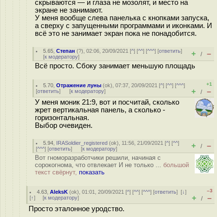
скрываются — и глаза не мозолят, и место на
экране не занимают.
У меня вообще слева панелька с кнопками запуска,
а сверху с запущенными программами и иконками. И
всё это не занимает экран пока не понадобится.
5.65
,
Степан
(
?
), 02:06, 20/09/2021 [
^
] [
^^
] [
^^^
] [
ответить
]
+
–
/
[
к модератору
]
Всё просто. Сбоку занимает меньшую площадь
+1
5.70
,
Отражение луны
(
ok
), 07:37, 20/09/2021 [
^
] [
^^
] [
^^^
]
+
–
[
ответить
]
[
к модератору
]
/
У меня моник 21:9, вот и посчитай, сколько
жрет вертикальная панель, а сколько -
горизонтальная.
Выбор очевиден.
5.94
,
IRASoldier_registered
(
ok
), 11:56, 21/09/2021 [
^
] [
^^
]
+
–
/
[
^^^
] [
ответить
]
[
к модератору
]
Вот гноморазработчики решили, начиная с
сорокогнома, что отвлекает И не только ...
большой
текст свёрнут,
показать
–3
4.63
,
AleksK
(
ok
), 01:01, 20/09/2021 [
^
] [
^^
] [
^^^
] [
ответить
]
[
↓
]
+
–
[
↑
] [
к модератору
]
/
Просто эталонное уродство.