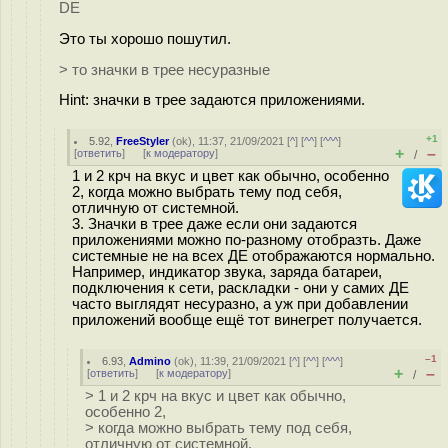
DE
Это ты хорошо пошутил.
> то значки в трее несуразные
Hint: значки в трее задаются приложениями.
+1
5.92
,
FreeStyler
(
ok
), 11:37, 21/09/2021 [
^
] [
^^
] [
^^^
]
+
–
[
ответить
]
[
к модератору
]
/
1 и 2 крч на вкус и цвет как обычно, особенно
2, когда можно выбрать тему под себя,
отличную от системной.
3. Значки в трее даже если они задаются
приложениями можно по-разному отобразть. Даже
системные не на всех ДЕ отображаются нормально.
Например, индикатор звука, заряда батареи,
подключения к сети, раскладки - они у самих ДЕ
часто выглядят несуразно, а уж при добавлении
приложений вообще ещё тот винегрет получается.
–1
6.93
,
Admino
(
ok
), 11:39, 21/09/2021 [
^
] [
^^
] [
^^^
]
+
–
[
ответить
]
[
к модератору
]
/
> 1 и 2 крч на вкус и цвет как обычно,
особенно 2,
> когда можно выбрать тему под себя,
отличную от системной.