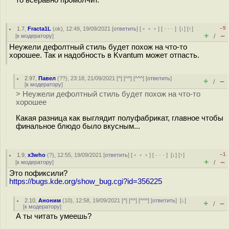
то всеравно промолчит.
–5
1.7
,
Fracta1L
(
ok
), 12:49, 19/09/2021 [
ответить
] [
﹢﹢﹢
] [
· · ·
]
[
↓
] [
↑
]
+
–
[
к модератору
]
/
Неужели дефолтный стиль будет похож на что-то
хорошее. Так и надобность в Kvantum может отпасть.
2.97
,
Павел
(
??
), 23:18, 21/09/2021 [
^
] [
^^
] [
^^^
] [
ответить
]
+
–
/
[
к модератору
]
> Неужели дефолтный стиль будет похож на что-то
хорошее
Какая разница как выглядит полуфабрикат, главное чтобы
финальное блюдо было вкусным...
–1
1.9
,
x3who
(
?
), 12:55, 19/09/2021 [
ответить
] [
﹢﹢﹢
] [
· · ·
]
[
↓
] [
↑
]
+
–
[
к модератору
]
/
Это пофиксили?
https://bugs.kde.org/show_bug.cgi?id=356225
2.10
,
Аноним
(
10
), 12:58, 19/09/2021 [
^
] [
^^
] [
^^^
] [
ответить
]
[
↓
]
+
–
/
[
к модератору
]
А ты читать умеешь?