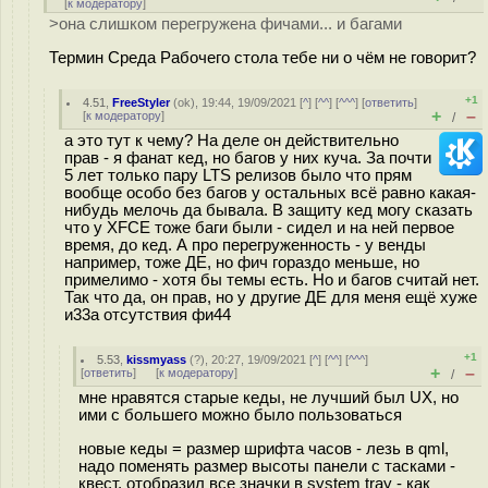
[
к модератору
]
>она слишком перегружена фичами... и багами
Термин Среда Рабочего стола тебе ни о чём не говорит?
+1
4.51
,
FreeStyler
(
ok
), 19:44, 19/09/2021 [
^
] [
^^
] [
^^^
] [
ответить
]
+
–
[
к модератору
]
/
а это тут к чему? На деле он действительно
прав - я фанат кед, но багов у них куча. За почти
5 лет только пару LTS релизов было что прям
вообще особо без багов у остальных всё равно какая-
нибудь мелочь да бывала. В защиту кед могу сказать
что у XFCE тоже баги были - сидел и на ней первое
время, до кед. А про перегруженность - у венды
например, тоже ДЕ, но фич гораздо меньше, но
примелимо - хотя бы темы есть. Но и багов считай нет.
Так что да, он прав, но у другие ДЕ для меня ещё хуже
и33а отсутствия фи44
+1
5.53
,
kissmyass
(
?
), 20:27, 19/09/2021 [
^
] [
^^
] [
^^^
]
+
–
[
ответить
]
[
к модератору
]
/
мне нравятся старые кеды, не лучший был UX, но
ими с большего можно было пользоваться
новые кеды = размер шрифта часов - лезь в qml,
надо поменять размер высоты панели с тасками -
квест, отобразил все значки в system tray - как