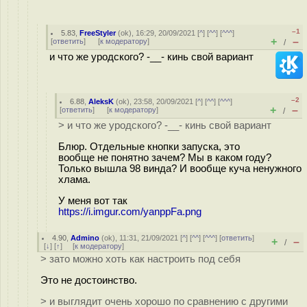
–1
5.83
,
FreeStyler
(
ok
), 16:29, 20/09/2021 [
^
] [
^^
] [
^^^
]
+
–
[
ответить
]
[
к модератору
]
/
и что же уродского? -__- кинь свой вариант
–2
6.88
,
AleksK
(
ok
), 23:58, 20/09/2021 [
^
] [
^^
] [
^^^
]
+
–
[
ответить
]
[
к модератору
]
/
> и что же уродского? -__- кинь свой вариант
Блюр. Отдельные кнопки запуска, это
вообще не понятно зачем? Мы в каком году?
Только вышла 98 винда? И вообще куча ненужного
хлама.
У меня вот так
https://i.imgur.com/yanppFa.png
4.90
,
Admino
(
ok
), 11:31, 21/09/2021 [
^
] [
^^
] [
^^^
] [
ответить
]
+
–
/
[
↓
] [
↑
] [
к модератору
]
> зато можно хоть как настроить под себя
Это не достоинство.
> и выглядит очень хорошо по сравнению с другими