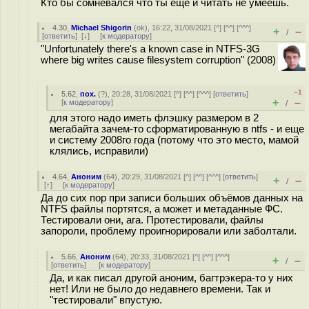
Кто бы сомневался что ты ещё и читать не умеешь.
4.30
,
Michael Shigorin
(
ok
), 16:22, 31/08/2021 [
^
] [
^^
] [
^^^
]
+
–
/
[
ответить
]
[
↓
] [
к модератору
]
"Unfortunately there's a known case in NTFS-3G
where big writes cause filesystem corruption" (2008)
–1
5.62
,
пох.
(
?
), 20:28, 31/08/2021 [
^
] [
^^
] [
^^^
] [
ответить
]
+
–
[
к модератору
]
/
для этого надо иметь флэшку размером в 2
мегабайта зачем-то сформатированную в ntfs - и еще
и систему 2008го года (потому что это место, мамой
клялись, исправили)
4.64
,
Аноним
(
64
), 20:29, 31/08/2021 [
^
] [
^^
] [
^^^
] [
ответить
]
+
–
/
[
↑
] [
к модератору
]
Да до сих пор при записи больших объёмов данных на
NTFS файлы портятся, а может и метаданные ФС.
Тестировали они, ага. Протестировали, файлы
запороли, проблему проигнорировали или заболтали.
5.66
,
Аноним
(
64
), 20:33, 31/08/2021 [
^
] [
^^
] [
^^^
]
+
–
/
[
ответить
]
[
к модератору
]
Да, и как писал другой аноним, багтрэкера-то у них
нет! Или не было до недавнего времени. Так и
"тестировали" впустую.