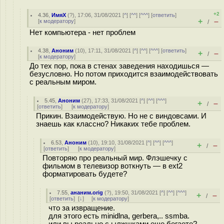
+2
4.36
,
ИмяХ
(
?
), 17:06, 31/08/2021 [
^
] [
^^
] [
^^^
] [
ответить
]
+
–
[
к модератору
]
/
Нет компьютера - нет проблем
4.38
,
Аноним
(
10
), 17:11, 31/08/2021 [
^
] [
^^
] [
^^^
] [
ответить
]
+
–
/
[
к модератору
]
До тех пор, пока в стенах заведения находишься —
безусловно. Но потом приходится взаимодействовать
с реальным миром.
5.45
,
Аноним
(
27
), 17:33, 31/08/2021 [
^
] [
^^
] [
^^^
]
+
–
/
[
ответить
]
[
к модератору
]
Прикин. Взаимодействую. Но не с виндовсами. И
знаешь как классно? Никаких тебе проблем.
6.53
,
Аноним
(
10
), 19:10, 31/08/2021 [
^
] [
^^
] [
^^^
]
+
–
/
[
ответить
]
[
к модератору
]
Повторяю про реальный мир. Флэшечку с
фильмом в телевизор воткнуть — в ext2
форматировать будете?
7.55
,
ананим.orig
(
?
), 19:50, 31/08/2021 [
^
] [
^^
] [
^^^
]
+
–
/
[
ответить
]
[
↓
] [
к модератору
]
что за извращение.
для этого есть minidlna, gerbera,.. ssmba.