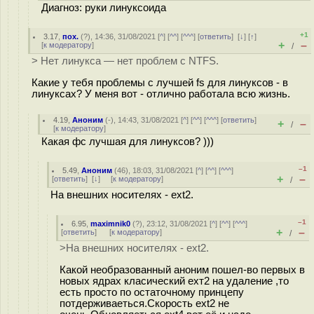
Диагноз: руки линуксоида
+1
3.17
,
пох.
(
?
), 14:36, 31/08/2021 [
^
] [
^^
] [
^^^
] [
ответить
]
[
↓
] [
↑
]
+
–
[
к модератору
]
/
> Нет линукса — нет проблем с NTFS.
Какие у тебя проблемы с лучшей fs для линуксов - в
линуксах? У меня вот - отлично работала всю жизнь.
4.19
,
Аноним
(
-
), 14:43, 31/08/2021 [
^
] [
^^
] [
^^^
] [
ответить
]
+
–
/
[
к модератору
]
Какая фс лучшая для линуксов? )))
–1
5.49
,
Аноним
(
46
), 18:03, 31/08/2021 [
^
] [
^^
] [
^^^
]
+
–
[
ответить
]
[
↓
] [
к модератору
]
/
На внешних носителях - ext2.
–1
6.95
,
maximnik0
(
?
), 23:12, 31/08/2021 [
^
] [
^^
] [
^^^
]
+
–
[
ответить
]
[
к модератору
]
/
>На внешних носителях - ext2.
Какой необразованный аноним пошел-во первых в
новых ядрах класический ехт2 на удаление ,то
есть просто по остаточному принцепу
потдерживаеться.Скорость ext2 не