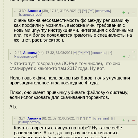
3.39
,
Аноним
(
39
), 17:12, 31/08/2021 [
^
] [
^^
] [
^^^
] [
ответить
]
+
–
/
[
к модератору
]
очень важна несовместимость фс между релизами ну
как профили у мозиллы, высокие мин. требования с
новыми цпу/гпу инструкциями, интеграция с облачными
апи, тем более появляются грамотные специалисты на
жс, .нет, раст, электрон.
+1
2.44
,
Аноним
(
44
), 17:32, 31/08/2021 [
^
] [
^^
] [
^^^
] [
ответить
]
[
↑
]
+
–
[
к модератору
]
/
> Кто-то тут говорил (на ЛОРе в том числе), что оно
стагнирует с какого-то там 2017 года. Ну вот.
Ноль новых фич, ноль закрытых багов, ноль улучшения
производительности за последние 4 года.
Плюс, оно имеет привычку убивать файловую систему,
если использовать для скачивания торрентов.
// b.
3.74
,
Аноним
(
8
), 21:02, 31/08/2021 [
^
] [
^^
] [
^^^
] [
ответить
]
[
↓
]
+
–
/
[
к модератору
]
Качать торренты с линуха на нтфс? Ну такое себе
развлечение. А так, да, ни разу не сталкивался с
проблемами файловой системы из-за сабжа.