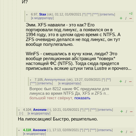
И?
+2
6.97
,
Stax
(
ok
), 01:12, 01/09/2021 [
^
] [
^^
] [
^^^
] [
ответить
]
+
–
[
к модератору
]
/
Эмм. XFS наваяли - это как? Его
портировали под линукс, а появился он в
1994 году, это в целом одно время с NTFS. А
ZFS очевидно делался не под линукс, он тут
вообще полулегально.
WinFS - смешались в кучу кони, люди? Это
вообще реляционная абстракция *поверх*
настоящей ФС (NTFS). Тогда сюда придется
приписывать всякие штуки типа Lustre и прочего...
7.105
,
Annoynymous
(
ok
), 13:27, 01/09/2021 [
^
] [
^^
]
+
–
/
[
^^^
] [
ответить
]
[
к модератору
]
Вопрос был 8212 какие ФС придумали для
линукса во время NTFS Да, XFS и ZFS п...
большой текст свёрнут,
показать
4.104
,
Аноним
(
-
), 10:21, 01/09/2021 [
^
] [
^^
] [
^^^
] [
ответить
]
+
–
/
[
↑
] [
к модератору
]
На липосакцию! Быстро, решительно.
4.118
,
Аноним
(
-
), 17:13, 02/09/2021 [
^
] [
^^
] [
^^^
] [
ответить
]
+
–
/
[
к модератору
]