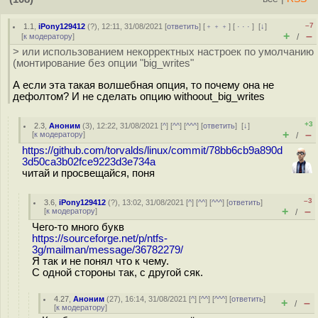
–7
1.1
,
iPony129412
(
?
), 12:11, 31/08/2021 [
ответить
] [
﹢﹢﹢
] [
· · ·
]
[
↓
]
+
–
[
к модератору
]
/
> или использованием некорректных настроек по умолчанию
(монтирование без опции "big_writes"
А если эта такая волшебная опция, то почему она не
дефолтом? И не сделать опцию withoout_big_writes
+3
2.3
,
Аноним
(
3
), 12:22, 31/08/2021 [
^
] [
^^
] [
^^^
] [
ответить
]
[
↓
]
+
–
[
к модератору
]
/
https://github.com/torvalds/linux/commit/78bb6cb9a890d
3d50ca3b02fce9223d3e734a
читай и просвещайся, поня
–3
3.6
,
iPony129412
(
?
), 13:02, 31/08/2021 [
^
] [
^^
] [
^^^
] [
ответить
]
+
–
[
к модератору
]
/
Чего-то много букв
https://sourceforge.net/p/ntfs-
3g/mailman/message/36782279/
Я так и не понял что к чему.
С одной стороны так, с другой сяк.
4.27
,
Аноним
(
27
), 16:14, 31/08/2021 [
^
] [
^^
] [
^^^
] [
ответить
]
+
–
/
[
к модератору
]