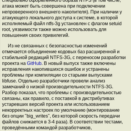
специально оформленного образа NTFS (в том числе,
атака может быть совершена при подключении
непроверенного внешнего накопителя). При наличии у
атакующего локального доступа к системе, в которой
исполняемый файл ntfs-3g установлен с флагом setuid
root, уязвимости также можно использовать для
повышения своих привилегий.
Из не связанных с безопасностью изменений
отмечается объединение кодовых баз расширенной и
стабильной редакций NTFS-3G, с переносом разработки
проекта на
GitHub
. В новый выпуск также включены
исправления накопившихся ошибок и устранены
проблемы при компиляции со старыми выпусками
libfuse. Отдельно разработчики провели анализ
замечаний о низкой производительности NTFS-3G.
Разбор показал, что проблемы с производительностью
связаны, как правило, с поставкой в дистрибутивах
устаревших версий проекта или использованием
некорректных настроек по умолчанию (монтирование
без опции "big_writes", без которой скорость передачи
файлов снижается в 3-4 раза). В соответствии тестами,
проведёнными командой разработчиков,