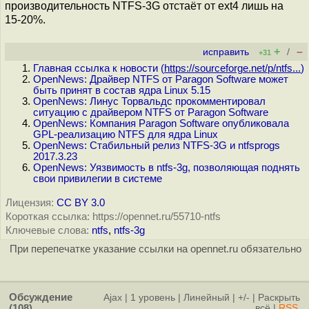
производительность NTFS-3G отстаёт от ext4 лишь на
15-20%.
+
–
исправить
/
+31
Главная ссылка к новости (
https://sourceforge.net/p/ntfs...
)
OpenNews: Драйвер NTFS от Paragon Software может
быть принят в состав ядра Linux 5.15
OpenNews: Линус Торвальдс прокомментировал
ситуацию с драйвером NTFS от Paragon Software
OpenNews: Компания Paragon Software опубликовала
GPL-реализацию NTFS для ядра Linux
OpenNews: Стабильный релиз NTFS-3G и ntfsprogs
2017.3.23
OpenNews: Уязвимость в ntfs-3g, позволяющая поднять
свои привилегии в системе
Лицензия:
CC BY 3.0
Короткая ссылка: https://opennet.ru/55710-ntfs
Ключевые слова:
ntfs
,
ntfs-3g
При перепечатке указание ссылки на opennet.ru обязательно
Обсуждение
Ajax
|
1 уровень
|
Линейный
|
+/-
|
Раскрыть
(108)
всё
|
RSS