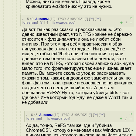
Можно, никто не мешает. Правда, кроме
кривоватого ext2fsd никому это не нужно.
+1
5.40
,
Аноним
(
12
), 17:30, 31/08/2021 [
^
] [
^^
] [
^^^
]
+
–
[
ответить
]
[
↓
] [
↑
] [
к модератору
]
/
Да вот ты как раз сказки и рассказываешь. Это
давно известный факт, что NTFS крайне не бережно
относится к флэш-памяти и она не любит сбои
питания. При этом при всём практически любая
линуксовая фс этим не страдает. Ни разу ещё не
видел, чтобы ext4/btrfs при сбое питания теряли
данные и тем более половины себя ломали, зато
видел это на NTFS, которая своей записью абы-куда
мало того что фрагментирует, так ещё и изнашивает
память. Вы можете сколько угодно рассказывать
сказки о том, какая виндовая фс замечательная, но
факт фактом - она кривое и совершенно непригодное
ни для чего на сегодняшний день. А где там
обещанная ReFS? Ну та, которая убийца btrfs - вот
где она? Уже который год жду, её даже в Win11 так и
не добавили
+1
6.43
,
Аноним
(
12
), 17:32, 31/08/2021 [
^
] [
^^
] [
^^^
]
+
–
[
ответить
]
[
к модератору
]
/
Ах да, точно, ReFS там же, где и "убийца
ChromeOS", которую именовали как Windows 10X -
в ином мире, из которого никогда не выйдет и так и