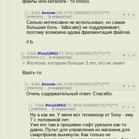
файлы или каталоги - то плохо.
6.113
,
Аноним
(
44
), 17:47, 01/09/2021 [
^
] [
^^
] [
^^^
]
+
–
/
[
ответить
]
[
к модератору
]
Сильно интенсивно не использовал, но самая
большая боль - fallocate() не поддерживает,
поэтому возможна адова фрагментация файлов.
// b.
5.110
,
iPony129412
(
?
), 16:01, 01/09/2021 [
^
] [
^^
] [
^^^
]
+
–
/
[
ответить
]
[
↑
] [
к модератору
]
> Железки, которым больше 3 лет, его не знают
Врать-то
6.112
,
Аноним
(
44
), 17:44, 01/09/2021 [
^
] [
^^
] [
^^^
]
+
–
/
[
ответить
]
[
к модератору
]
Очень содержательный ответ. Спасибо.
7.114
,
iPony129412
(
?
), 19:43, 01/09/2021 [
^
] [
^^
] [
^^^
]
+
–
/
[
ответить
]
[
к модератору
]
Ну а как же. У меня вот телевизор от Sony - ему
7 с половиной лет.
Уже его там в прошивке софт урезали как-то
давно. Пульт для управления из магазина для
смартфонов выкинули. Как только не