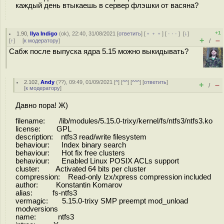
каждый день втыкаешь в сервер флэшки от васяна?
+1
1.90
,
Ilya Indigo
(
ok
), 22:40, 31/08/2021 [
ответить
] [
﹢﹢﹢
] [
· · ·
]
[
↓
]
+
–
[
↑
] [
к модератору
]
/
Сабж после выпуска ядра 5.15 можно выкидывать?
2.102
,
Andy
(
??
), 09:49, 01/09/2021 [
^
] [
^^
] [
^^^
] [
ответить
]
+
–
/
[
к модератору
]
Давно пора! Ж)
filename: /lib/modules/5.15.0-trixy/kernel/fs/ntfs3/ntfs3.ko
license: GPL
description: ntfs3 read/write filesystem
behaviour: Index binary search
behaviour: Hot fix free clusters
behaviour: Enabled Linux POSIX ACLs support
cluster: Activated 64 bits per cluster
compression: Read-only lzx/xpress compression included
author: Konstantin Komarov
alias: fs-ntfs3
vermagic: 5.15.0-trixy SMP preempt mod_unload
modversions
name: ntfs3