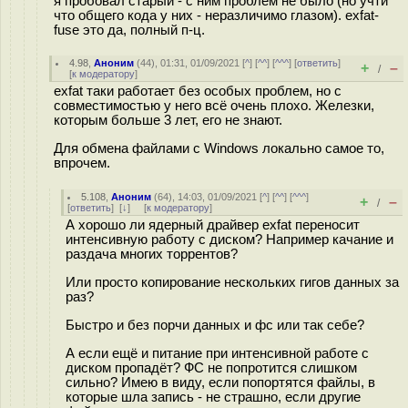
я пробовал старый - с ним проблем не было (но учти
что общего кода у них - неразличимо глазом). exfat-
fuse это да, полный п-ц.
4.98
,
Аноним
(
44
), 01:31, 01/09/2021 [
^
] [
^^
] [
^^^
] [
ответить
]
+
–
/
[
к модератору
]
exfat таки работает без особых проблем, но с
совместимостью у него всё очень плохо. Железки,
которым больше 3 лет, его не знают.
Для обмена файлами с Windows локально самое то,
впрочем.
5.108
,
Аноним
(
64
), 14:03, 01/09/2021 [
^
] [
^^
] [
^^^
]
+
–
/
[
ответить
]
[
↓
] [
к модератору
]
А хорошо ли ядерный драйвер exfat переносит
интенсивную работу с диском? Например качание и
раздача многих торрентов?
Или просто копирование нескольких гигов данных за
раз?
Быстро и без порчи данных и фс или так себе?
А если ещё и питание при интенсивной работе с
диском пропадёт? ФС не попротится слишком
сильно? Имею в виду, если попортятся файлы, в
которые шла запись - не страшно, если другие