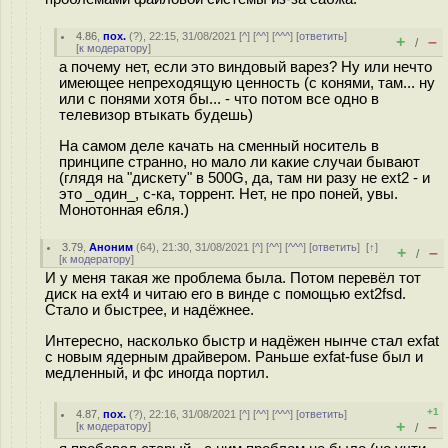
4.86
,
пох.
(
?
), 22:15, 31/08/2021 [
^
] [
^^
] [
^^^
] [
ответить
]
+
–
/
[
к модератору
]
а почему нет, если это виндовый варез? Ну или нечто
имеющее непреходящую ценность (с конями, там... ну
или с понями хотя бы... - что потом все одно в
телевизор втыкать будешь)
На самом деле качать на сменный носитель в
принципе странно, но мало ли какие случаи бывают
(глядя на "дискету" в 500G, да, там ни разу не ext2 - и
это _один_, с-ка, торрент. Нет, не про поней, увы.
Монотонная е6ля.)
3.79
,
Аноним
(
64
), 21:30, 31/08/2021 [
^
] [
^^
] [
^^^
] [
ответить
]
[
↑
]
+
–
/
[
к модератору
]
И у меня такая же проблема была. Потом перевёл тот
диск на ext4 и читаю его в винде с помощью ext2fsd.
Стало и быстрее, и надёжнее.
Интересно, насколько быстр и надёжен нынче стал exfat
с новым ядерным драйвером. Раньше exfat-fuse был и
медленный, и фс иногда портил.
+1
4.87
,
пох.
(
?
), 22:16, 31/08/2021 [
^
] [
^^
] [
^^^
] [
ответить
]
+
–
[
к модератору
]
/