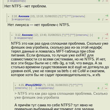
+
–
[
к модератору
]
/
Нет NTFS - нет проблем.
+8
2.10
,
Аноним
(
10
), 13:18, 31/08/2021 [
^
] [
^^
] [
^^^
] [
ответить
]
+
–
[
к модератору
]
/
Нет линукса — нет проблем с NTFS.
–2
3.12
,
Аноним
(
12
), 13:40, 31/08/2021 [
^
] [
^^
] [
^^^
] [
ответить
]
[
↓
]
+
–
[
к модератору
]
/
NTFS это как раз одна сплошная проблема. Сколько уже
флешек она угробила, сколько раз из-за этой недофс
терял данные и ломалась MFT-таблица при сбое
питания. Если флешка, то лучше уже exFAT для
совместимости со всеми системами, но не NTFS. И нет,
все эти беды были не с ntfs-3g, а той, что винда. А за
столько времени существования всё ещё не дотянула до
уровня ext4, уже не говоря за btrfs с её CoW и сжатием,
которое хотя бы не садит производительность, и xfs
+1
4.15
,
iPony129412
(
?
), 13:56, 31/08/2021 [
^
] [
^^
] [
^^^
]
+
–
[
ответить
]
[
↓
] [
к модератору
]
/
> NTFS это как раз одна сплошная проблема. Сколько
уже флешек она угробила
А причём тут сама по себе NTFS? тут явно не
правильно выбранный инструмент для задачи.