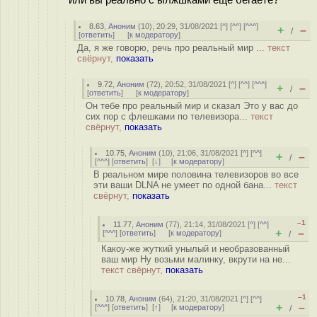
или вы реально с ылжшками еще бегаете?
8.63
,
Аноним
(
10
), 20:29, 31/08/2021 [
^
] [
^^
] [
^^^
]
+
–
/
[
ответить
]
[
к модератору
]
Да, я же говорю, речь про реальный мир ...
текст
свёрнут,
показать
9.72
,
Аноним
(
72
), 20:52, 31/08/2021 [
^
] [
^^
] [
^^^
]
+
–
/
[
ответить
]
[
к модератору
]
Он тебе про реальный мир и сказал Это у вас до
сих пор с флешками по телевизора...
текст
свёрнут,
показать
10.75
,
Аноним
(
10
), 21:06, 31/08/2021 [
^
] [
^^
]
+
–
/
[
^^^
] [
ответить
]
[
↓
] [
к модератору
]
В реальном мире половина телевизоров во все
эти ваши DLNA не умеет по одной бана...
текст
свёрнут,
показать
–1
11.77
,
Аноним
(
77
), 21:14, 31/08/2021 [
^
] [
^^
]
+
–
[
^^^
] [
ответить
]
[
к модератору
]
/
Какоу-же жуткий унылый и необразованный
ваш мир Ну возьми малинку, вкрути на не...
текст свёрнут,
показать
–1
10.78
,
Аноним
(
64
), 21:20, 31/08/2021 [
^
] [
^^
]
+
–
[
^^^
] [
ответить
]
[
↑
] [
к модератору
]
/