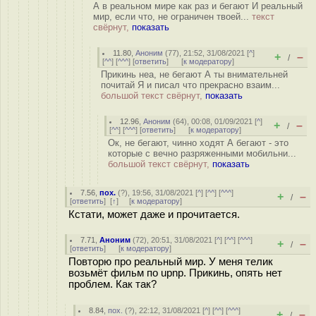
А в реальном мире как раз и бегают И реальный
мир, если что, не ограничен твоей...
текст
свёрнут,
показать
11.80
,
Аноним
(
77
), 21:52, 31/08/2021 [
^
]
+
–
/
[
^^
] [
^^^
] [
ответить
]
[
к модератору
]
Прикинь неа, не бегают А ты внимательней
почитай Я и писал что прекрасно взаим...
большой текст свёрнут,
показать
12.96
,
Аноним
(
64
), 00:08, 01/09/2021 [
^
]
+
–
/
[
^^
] [
^^^
] [
ответить
]
[
к модератору
]
Ок, не бегают, чинно ходят А бегают - это
которые с вечно разряженными мобильни...
большой текст свёрнут,
показать
7.56
,
пох.
(
?
), 19:56, 31/08/2021 [
^
] [
^^
] [
^^^
]
+
–
/
[
ответить
]
[
↑
] [
к модератору
]
Кстати, может даже и прочитается.
7.71
,
Аноним
(
72
), 20:51, 31/08/2021 [
^
] [
^^
] [
^^^
]
+
–
/
[
ответить
]
[
к модератору
]
Повторю про реальный мир. У меня телик
возьмёт фильм по upnp. Прикинь, опять нет
проблем. Как так?
8.84
,
пох.
(
?
), 22:12, 31/08/2021 [
^
] [
^^
] [
^^^
]
+
–
/