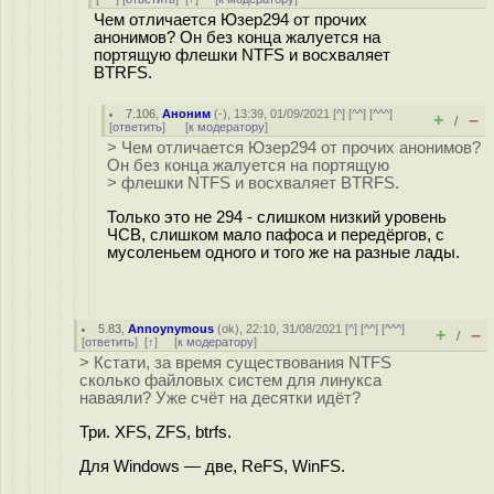
Чем отличается Юзер294 от прочих
анонимов? Он без конца жалуется на
портящую флешки NTFS и восхваляет
BTRFS.
7.106
,
Аноним
(
-
), 13:39, 01/09/2021 [
^
] [
^^
] [
^^^
]
+
–
/
[
ответить
]
[
к модератору
]
> Чем отличается Юзер294 от прочих анонимов?
Он без конца жалуется на портящую
> флешки NTFS и восхваляет BTRFS.
Только это не 294 - слишком низкий уровень
ЧСВ, слишком мало пафоса и передёргов, с
мусоленьем одного и того же на разные лады.
5.83
,
Annoynymous
(
ok
), 22:10, 31/08/2021 [
^
] [
^^
] [
^^^
]
+
–
/
[
ответить
]
[
↑
] [
к модератору
]
> Кстати, за время существования NTFS
сколько файловых систем для линукса
наваяли? Уже счёт на десятки идёт?
Три. XFS, ZFS, btrfs.
Для Windows — две, ReFS, WinFS.