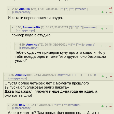
–1
2.42
,
Аноним
(
27
), 17:31, 31/08/2021 [
^
] [
^^
] [
^^^
] [
ответить
]
+
–
[
к модератору
]
/
И кстати переполняется наура.
3.50
,
Анонище40k
(
?
), 18:22, 31/08/2021 [
^
] [
^^
] [
^^^
] [
ответить
]
+
–
/
[
к модератору
]
пример кода в студию
4.69
,
Аноним
(
72
), 20:48, 31/08/2021 [
^
] [
^^
] [
^^^
] [
ответить
]
+
–
/
[
к модератору
]
Тебе сюда уже примеров кучу про это кидали. Но у
тебя всегда одно и тоже "это другое, оно безопасно
упало"
1.85
,
Аноним
(
85
), 22:13, 31/08/2021 [
ответить
] [
﹢﹢﹢
] [
· · ·
]
[
↓
] [
↑
]
+
–
/
[
к модератору
]
Спустя более четырёх лет с момента прошлого
выпуска опубликован релиз пакета--
Джва года ждал. плюнул и еще джва года не ждал, а
оно вот вышло!
2.88
,
пох.
(
?
), 22:17, 31/08/2021 [
^
] [
^^
] [
^^^
] [
ответить
]
+
–
/
[
к модератору
]
А чего ждал-то? Там новых фич ровно ноль. Или ты