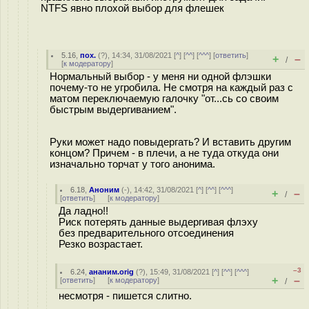
NTFS явно плохой выбор для флешек
5.16
,
пох.
(
?
), 14:34, 31/08/2021 [
^
] [
^^
] [
^^^
] [
ответить
]
+
–
/
[
к модератору
]
Нормальный выбор - у меня ни одной флэшки
почему-то не угробила. Не смотря на каждый раз с
матом переключаемую галочку "от...сь со своим
быстрым выдергиванием".
Руки может надо повыдергать? И вставить другим
концом? Причем - в плечи, а не туда откуда они
изначально торчат у того анонима.
6.18
,
Аноним
(
-
), 14:42, 31/08/2021 [
^
] [
^^
] [
^^^
]
+
–
/
[
ответить
]
[
к модератору
]
Да ладно!!
Риск потерять данные выдергивая флэху
без предварительного отсоединения
Резко возрастает.
–3
6.24
,
ананим.orig
(
?
), 15:49, 31/08/2021 [
^
] [
^^
] [
^^^
]
+
–
[
ответить
]
[
к модератору
]
/
несмотря - пишется слитно.