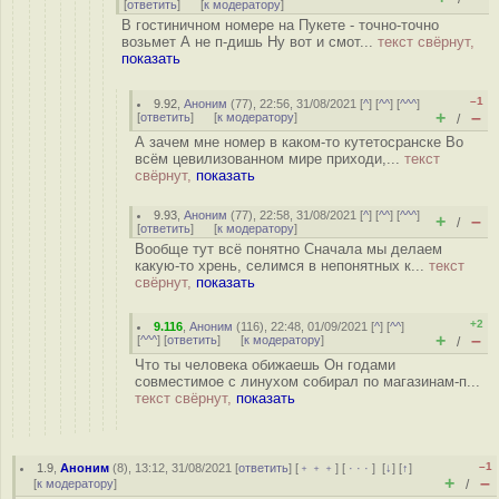
[
ответить
]
[
к модератору
]
В гостиничном номере на Пукете - точно-точно
возьмет А не п-дишь Ну вот и смот...
текст свёрнут,
показать
–1
9.92
,
Аноним
(
77
), 22:56, 31/08/2021 [
^
] [
^^
] [
^^^
]
+
–
[
ответить
]
[
к модератору
]
/
А зачем мне номер в каком-то кутетосранске Во
всём цевилизованном мире приходи,...
текст
свёрнут,
показать
9.93
,
Аноним
(
77
), 22:58, 31/08/2021 [
^
] [
^^
] [
^^^
]
+
–
/
[
ответить
]
[
к модератору
]
Вообще тут всё понятно Сначала мы делаем
какую-то хрень, селимся в непонятных к...
текст
свёрнут,
показать
+2
9.116
,
Аноним
(
116
), 22:48, 01/09/2021 [
^
] [
^^
]
+
–
[
^^^
] [
ответить
]
[
к модератору
]
/
Что ты человека обижаешь Он годами
совместимое с линухом собирал по магазинам-п...
текст свёрнут,
показать
–1
1.9
,
Аноним
(
8
), 13:12, 31/08/2021 [
ответить
] [
﹢﹢﹢
] [
· · ·
]
[
↓
] [
↑
]
+
–
[
к модератору
]
/