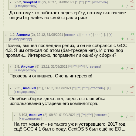
–1
2.52
,
SinoptikUF
(
?
), 18:37, 31/08/2021 [
^
] [
^^
] [
^^^
] [
ответить
]
+
–
[
к модератору
]
/
Да потому что работает через ср*ку, потому включение
опции big_writes на свой страх и риск!
+1
1.2
,
Аноним
(
2
), 12:12, 31/08/2021 [
ответить
] [
﹢﹢﹢
] [
· · ·
]
[
↓
] [
↑
]
+
–
[
к модератору
]
/
Помню, вышел последний релиз, и он не собрался с GCC
4.3. Я им отписал об этом (баг-трекера нет). И с тех пор
пропали... Интересно, поправили ли ошибку сборки?
2.8
,
Аноним
(
8
), 13:11, 31/08/2021 [
^
] [
^^
] [
^^^
] [
ответить
]
+
–
/
[
к модератору
]
Проверь и отпишись. Очень интересно!
–2
2.21
,
Аноним
(
21
), 14:52, 31/08/2021 [
^
] [
^^
] [
^^^
] [
ответить
]
[
↓
]
+
–
[
к модератору
]
/
Ошибки сборки здесь нет, здесь есть ошибка
использования устаревшего компилятора.
3.103
,
Аноним
(
2
), 09:59, 01/09/2021 [
^
] [
^^
] [
^^^
] [
ответить
]
+
–
/
[
к модератору
]
На тот момент - не такого уж и устаревшего. 2017 год,
ещё GCC 4.1 был в ходу. CentOS 5 был ещё не EOL.