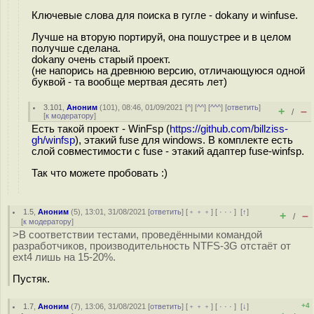
Ключевые слова для поиска в гугле - dokany и winfuse.
Лучше на вторую портируй, она пошустрее и в целом
получше сделана.
dokany очень старый проект.
(не напорись на древнюю версию, отличающуюся одной
буквой - та вообще мертвая десять лет)
3.101
,
Аноним
(
101
), 08:46, 01/09/2021 [
^
] [
^^
] [
^^^
] [
ответить
]
+
–
/
[
к модератору
]
Есть такой проект - WinFsp (
https://github.com/billziss-
gh/winfsp
), этакий fuse для windows. В комплекте есть
слой совместимости с fuse - этакий адаптер fuse-winfsp.
Так что можете пробовать :)
1.5
,
Аноним
(
5
), 13:01, 31/08/2021 [
ответить
] [
﹢﹢﹢
] [
· · ·
]
[
↑
]
+
–
/
[
к модератору
]
>В соответствии тестами, проведёнными командой
разработчиков, производительность NTFS-3G отстаёт от
ext4 лишь на 15-20%.
Пустяк.
+4
1.7
,
Аноним
(
7
), 13:06, 31/08/2021 [
ответить
] [
﹢﹢﹢
] [
· · ·
]
[
↓
]