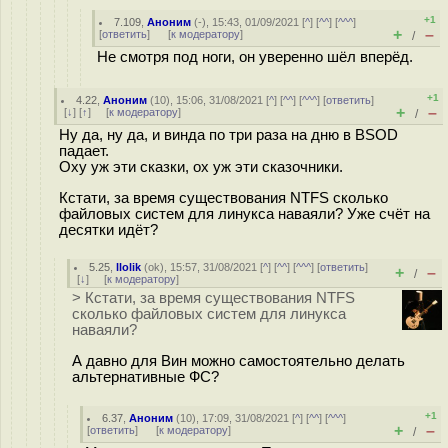
+1
7.109
,
Аноним
(
-
), 15:43, 01/09/2021 [
^
] [
^^
] [
^^^
]
+
–
[
ответить
]
[
к модератору
]
/
Не смотря под ноги, он уверенно шёл вперёд.
+1
4.22
,
Аноним
(
10
), 15:06, 31/08/2021 [
^
] [
^^
] [
^^^
] [
ответить
]
+
–
[
↓
] [
↑
] [
к модератору
]
/
Ну да, ну да, и винда по три раза на дню в BSOD
падает.
Оху уж эти сказки, ох уж эти сказочники.
Кстати, за время существования NTFS сколько
файловых систем для линукса наваяли? Уже счёт на
десятки идёт?
5.25
,
llolik
(
ok
), 15:57, 31/08/2021 [
^
] [
^^
] [
^^^
] [
ответить
]
+
–
/
[
↓
] [
к модератору
]
> Кстати, за время существования NTFS
сколько файловых систем для линукса
наваяли?
А давно для Вин можно самостоятельно делать
альтернативные ФС?
+1
6.37
,
Аноним
(
10
), 17:09, 31/08/2021 [
^
] [
^^
] [
^^^
]
+
–
[
ответить
]
[
к модератору
]
/