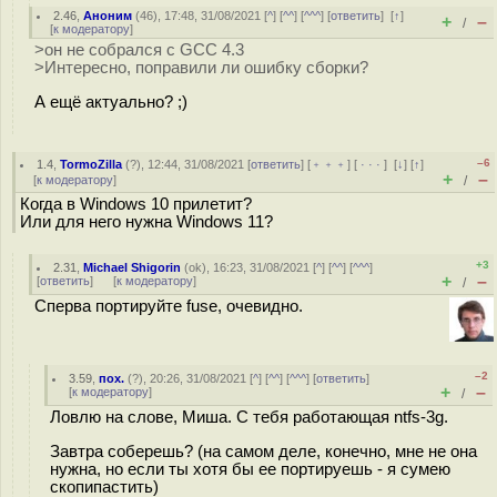
2.46
,
Аноним
(
46
), 17:48, 31/08/2021 [
^
] [
^^
] [
^^^
] [
ответить
]
[
↑
]
+
–
/
[
к модератору
]
>он не собрался с GCC 4.3
>Интересно, поправили ли ошибку сборки?
А ещё актуально? ;)
–6
1.4
,
TormoZilla
(
?
), 12:44, 31/08/2021 [
ответить
] [
﹢﹢﹢
] [
· · ·
]
[
↓
] [
↑
]
+
–
[
к модератору
]
/
Когда в Windows 10 прилетит?
Или для него нужна Windows 11?
+3
2.31
,
Michael Shigorin
(
ok
), 16:23, 31/08/2021 [
^
] [
^^
] [
^^^
]
+
–
[
ответить
]
[
к модератору
]
/
Сперва портируйте fuse, очевидно.
–2
3.59
,
пох.
(
?
), 20:26, 31/08/2021 [
^
] [
^^
] [
^^^
] [
ответить
]
+
–
[
к модератору
]
/
Ловлю на слове, Миша. С тебя работающая ntfs-3g.
Завтра соберешь? (на самом деле, конечно, мне не она
нужна, но если ты хотя бы ее портируешь - я сумею
скопипастить)