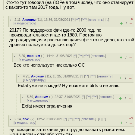
Кто-то тут говорил (на ЛОРе в том числе), что оно стагнирует
с какого-то там 2017 года. Ну вот.
–5
2.11
,
Аноним
(
11
), 13:36, 31/08/2021 [
^
] [
^^
] [
^^^
] [
ответить
]
[
↓
]
+
–
[
к модератору
]
/
2017? По поддержке фич где-то 2000 год, по
производительности где-то 1980. Постоянно
деградирующая и рассыпающаяся фс это не дело, кто этой
дрянью пользуется до сих пор?
3.20
,
Аноним
(
-
), 14:44, 31/08/2021 [
^
] [
^^
] [
^^^
] [
ответить
]
+
–
/
[
к модератору
]
Все кто использует насколько ОС
4.23
,
Аноним
(
11
), 15:25, 31/08/2021 [
^
] [
^^
] [
^^^
] [
ответить
]
+
–
/
[
к модератору
]
Exfat уже не в моде? Ну возьмите btrfs я не знаю.
5.89
,
Аноним
(
-
), 22:37, 31/08/2021 [
^
] [
^^
] [
^^^
] [
ответить
]
+
–
/
[
к модератору
]
Exfat имеет ограничения
–3
2.14
,
пох.
(
?
), 13:52, 31/08/2021 [
^
] [
^^
] [
^^^
] [
ответить
]
[
↓
] [
↑
]
+
–
[
к модератору
]
/
ну пожарное затыкание дыр трудно назвать развитием.
Но в целом - спасибо хоть так.