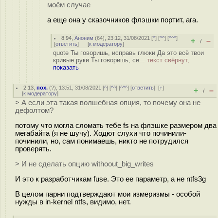
моём случае
а еще она у сказочников флэшки портит, ага.
8.94
,
Аноним
(
64
), 23:12, 31/08/2021 [
^
] [
^^
] [
^^^
]
+
–
/
[
ответить
]
[
к модератору
]
quote Ты говоришь, исправь глюки Да это всё твои
кривые руки Ты говоришь, се...
текст свёрнут,
показать
2.13
,
пох.
(
?
), 13:51, 31/08/2021 [
^
] [
^^
] [
^^^
] [
ответить
]
[
↑
]
+
–
/
[
к модератору
]
> А если эта такая волшебная опция, то почему она не
дефолтом?
потому что могла сломать тебе fs на флэшке размером два
мегабайта (я не шучу). Ходют слухи что починили-
починили, но, сам понимаешь, никто не потрудился
проверять.
> И не сделать опцию withoout_big_writes
И это к разработчикам fuse. Это ее параметр, а не ntfs3g
В целом парни подтверждают мои измеризмы - особой
нужды в in-kernel ntfs, видимо, нет.