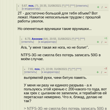
5.67
,
пох.
(
?
), 20:35, 31/08/2021 [
^
] [
^^
] [
^^^
] [
ответить
]
+
–
/
[
к модератору
]
2T - достаточно большой для тебя объем? Вот
лежат. Нажитое непосильным трудом с прошлой
работы уволок.
Но опеннетные врунишки такие врунишки...
+1
6.73
,
Аноним
(
64
), 20:55, 31/08/2021 [
^
] [
^^
] [
^^^
]
+
–
[
ответить
]
[
к модератору
]
/
Ага, "у меня такая же нога, но не болит".
NTFS-3G не смогла без потерь записать 50G в
моём случае.
–2
7.81
,
пох.
(
?
), 22:09, 31/08/2021 [
^
] [
^^
] [
^^^
]
+
–
[
ответить
]
[
к модератору
]
/
выпрямляй руки, чини битую память.
У меня ни разу ни единого разрыва - а я
пользуюсь этой хренью с 200-какого-то года, вот
как грек с цыганом ее запилили, и терабайтов ей
перетаскал немеряно. Что я, блжад, делаю не
так?
> NTFS-3G не смогла без потерь записать 50G в