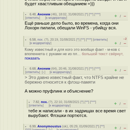
будет хвастливым обещанием =)))
6.48
,
Аноним
(
46
), 18:02, 31/08/2021 [
^
] [
^^
] [
^^^
]
+
–
/
[
ответить
]
[
к модератору
]
Ещё раньше дело было, во времена, когда они
Лохорн пилили, обещали WinFS - убийцу вся.
–2
6.58
,
пох.
(
?
), 20:19, 31/08/2021 [
^
] [
^^
] [
^^^
] [
ответить
]
+
–
[
к модератору
]
/
Кому известный и для кого это вообще факт - м-ков с
впопеннета с руками не из пл...
большой текст свёрнут,
показать
6.68
,
Аноним
(
64
), 20:46, 31/08/2021 [
^
] [
^^
] [
^^^
]
+
–
/
[
ответить
]
[
↓
] [
к модератору
]
> Это давно известный факт, что NTFS крайне не
бережно относится к флэш-памяти
А можно пруфлинк и объяснение?
7.82
,
пох.
(
?
), 22:10, 31/08/2021 [
^
] [
^^
] [
^^^
]
+
–
/
[
ответить
]
[
к модератору
]
тебе ж написали - в их задрищах все время свет
вырубают. Флэшки портются.
6.99
,
Anonymoustus
(
ok
), 05:29, 01/09/2021 [
^
] [
^^
]
+
–
/
[
^^^
] [
ответить
]
[
↑
] [
к модератору
]