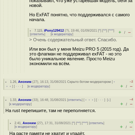
показывают, что уже устаревшая модель, беги за
новой.
Но ExFAT понятно, что поддерживался с самого
начала.
7.115
,
iPony129412
(
?
), 19:46, 01/09/2021 [
^
] [
^^
] [
^^^
]
+
–
/
[
ответить
]
[
к модератору
]
> Очень содержательный ответ. Спасибо.
Или вон был у меня Meizu PRO 5 (2015 год). Да
это флагман не поддерживал exFAT - но это
было уникальное явление. Просто Meizu
экономили на всём.
1.26
,
Аноним
(
27
), 16:13, 31/08/2021
Скрыто ботом-модератором
[
﹢
–2
+
–
﹢﹢
] [
· · ·
] [
к модератору
]
/
–4
1.33
,
Аноним
(
33
), 16:48, 31/08/2021 [
ответить
] [
﹢﹢﹢
] [
· · ·
]
[
↓
]
+
–
[
к модератору
]
/
На rust перепишите, там не переполняется.
+3
2.41
,
Аноним
(
27
), 17:31, 31/08/2021 [
^
] [
^^
] [
^^^
] [
ответить
]
+
–
[
к модератору
]
/
На расте памяти не хватит и упадёт.