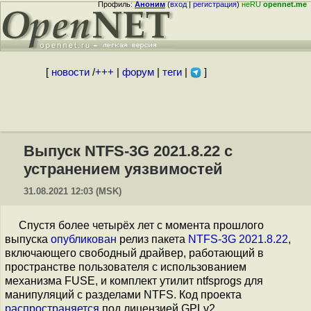
Профиль:
Аноним
(
вход
|
регистрация
)
неRU
opennet.me
[
новости
/
+++
|
форум
|
теги
|
]
Выпуск NTFS-3G 2021.8.22 с
устранением уязвимостей
31.08.2021 12:03 (MSK)
Спустя более четырёх лет с момента прошлого
выпуска
опубликован
релиз пакета
NTFS-3G 2021.8.22
,
включающего свободный драйвер, работающий в
пространстве пользователя с использованием
механизма FUSE, и комплект утилит ntfsprogs для
манипуляций с разделами NTFS. Код проекта
распространяется
под лицензией GPLv2.