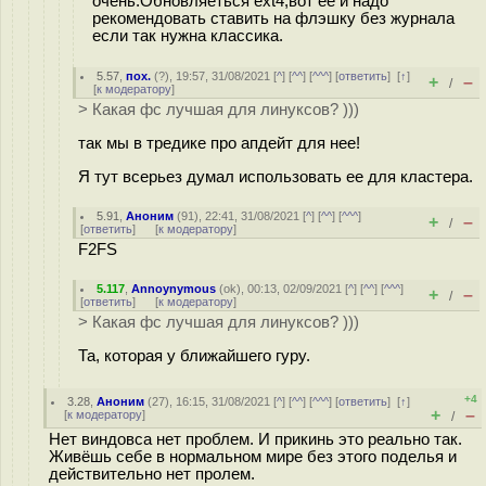
очень.Обновляеться ext4,вот её и надо
рекомендовать ставить на флэшку без журнала
если так нужна классика.
5.57
,
пох.
(
?
), 19:57, 31/08/2021 [
^
] [
^^
] [
^^^
] [
ответить
]
[
↑
]
+
–
/
[
к модератору
]
> Какая фс лучшая для линуксов? )))
так мы в тредике про апдейт для нее!
Я тут всерьез думал использовать ее для кластера.
5.91
,
Аноним
(
91
), 22:41, 31/08/2021 [
^
] [
^^
] [
^^^
]
+
–
/
[
ответить
]
[
к модератору
]
F2FS
5.117
,
Annoynymous
(
ok
), 00:13, 02/09/2021 [
^
] [
^^
] [
^^^
]
+
–
/
[
ответить
]
[
к модератору
]
> Какая фс лучшая для линуксов? )))
Та, которая у ближайшего гуру.
+4
3.28
,
Аноним
(
27
), 16:15, 31/08/2021 [
^
] [
^^
] [
^^^
] [
ответить
]
[
↑
]
+
–
[
к модератору
]
/
Нет виндовса нет проблем. И прикинь это реально так.
Живёшь себе в нормальном мире без этого поделья и
действительно нет пролем.