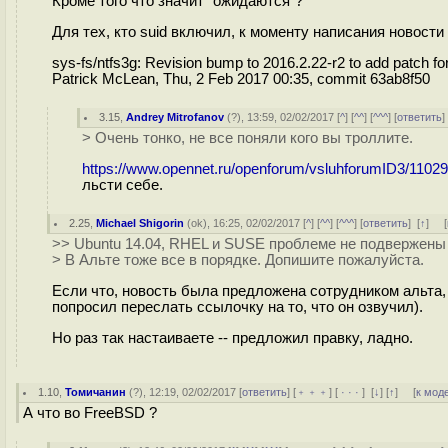
Кроме того что значит "ожидаются"?
Для тех, кто suid включил, к моменту написания новост
sys-fs/ntfs3g: Revision bump to 2016.2.22-r2 to add patch 
Patrick McLean, Thu, 2 Feb 2017 00:35, commit 63ab8f50
3.15
,
Andrey Mitrofanov
(
?
), 13:59, 02/02/2017 [
^
] [
^^
] [
^^^
] [
ответить
> Очень тонко, не все поняли кого вы троллите.
https://www.opennet.ru/openforum/vsluhforumID3/1102
льсти себе.
2.25
,
Michael Shigorin
(
ok
), 16:25, 02/02/2017 [
^
] [
^^
] [
^^^
] [
ответить
]
[
↑
] [
>> Ubuntu 14.04, RHEL и SUSE проблеме не подвержены
> В Альте тоже все в порядке. Допишите пожалуйста.
Если что, новость была предложена сотрудником альта,
попросил переслать ссылочку на то, что он озвучил).
Но раз так настаиваете -- предложил правку, ладно.
1.10
,
Томичанин
(
?
), 12:19, 02/02/2017 [
ответить
] [
﹢﹢﹢
] [
· · ·
]
[
↓
] [
↑
] [
к мод
А что во FreeBSD ?