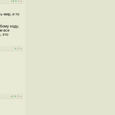
+
–
/
+3
ь мир, и то
бому коду,
м все
, это
+
–
/
+
–
/
+1