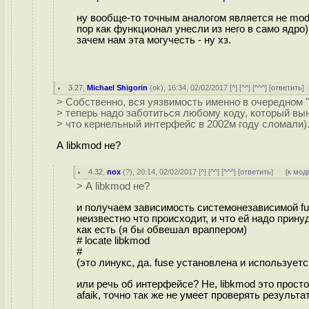
ну вообще-то точным аналогом является не modp
пор как функционал унесли из него в само ядро),
зачем нам эта могучесть - ну хз.
3.27
,
Michael Shigorin
(
ok
), 16:34, 02/02/2017 [
^
] [
^^
] [
^^^
] [
ответить
]
> Собственно, вся уязвимость именно в очередном "
> теперь надо заботиться любому коду, который вы
> что кернельный интерфейс в 2002м году сломали)
А libkmod не?
4.32
,
пох
(
?
), 20:14, 02/02/2017 [
^
] [
^^
] [
^^^
] [
ответить
]
[
к мод
> А libkmod не?
и получаем зависимость системонезависимой fus
неизвестно что происходит, и что ей надо прин
как есть (я бы обвешал враппером)
# locate libkmod
#
(это линукс, да. fuse установлена и используетс
или речь об интерфейсе? Не, libkmod это просто 
afaik, точно так же не умеет проверять результа