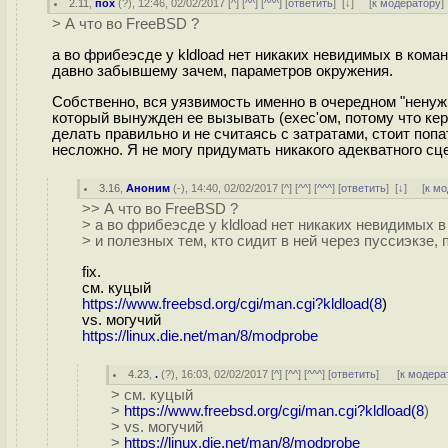
2.11
,
пох
(
?
), 12:46, 02/02/2017 [
^
] [
^^
] [
^^^
] [
ответить
]
[
↓
] [
к модератору
]
> А что во FreeBSD ?
а во фрибеэсде у kldload нет никаких невидимых в кома
давно забывшему зачем, параметров окружения.
Собственно, вся уязвимость именно в очередном "ненужн
который вынужден ее вызывать (exec'ом, потому что ке
делать правильно и не считаясь с затратами, стоит попа
несложно. Я не могу придумать никакого адекватного сц
3.16
,
Аноним
(
-
), 14:40, 02/02/2017 [
^
] [
^^
] [
^^^
] [
ответить
]
[
↓
] [
к м
>> А что во FreeBSD ?
> а во фрибеэсде у kldload нет никаких невидимых 
> и полезных тем, кто сидит в ней через пуссиэкзе,
fix.
см. куцый
https://www.freebsd.org/cgi/man.cgi?kldload(8
)
vs. могучий
https://linux.die.net/man/8/modprobe
4.23
,
.
(
?
), 16:03, 02/02/2017 [
^
] [
^^
] [
^^^
] [
ответить
]
[
к модера
> см. куцый
>
https://www.freebsd.org/cgi/man.cgi?kldload(8
)
> vs. могучий
>
https://linux.die.net/man/8/modprobe