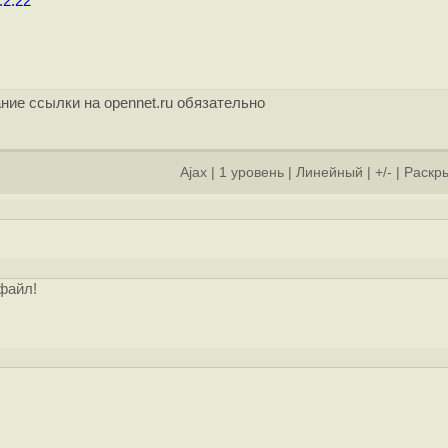
.2.22
ние ссылки на opennet.ru обязательно
Ajax
|
1 уровень
|
Линейный
|
+/-
|
Раскры
]
файл!