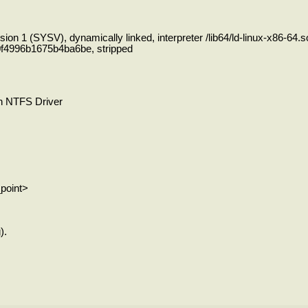
ion 1 (SYSV), dynamically linked, interpreter /lib64/ld-linux-x86-64.so
f4996b1675b4ba6be, stripped
on NTFS Driver
_point>
).