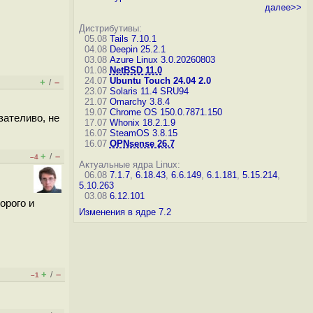
далее>>
Дистрибутивы:
05.08
Tails 7.10.1
04.08
Deepin 25.2.1
03.08
Azure Linux 3.0.20260803
01.08
NetBSD 11.0
24.07
Ubuntu Touch 24.04 2.0
+
–
/
23.07
Solaris 11.4 SRU94
21.07
Omarchy 3.8.4
19.07
Chrome OS 150.0.7871.150
зателиво, не
17.07
Whonix 18.2.1.9
16.07
SteamOS 3.8.15
16.07
OPNsense 26.7
+
–
/
–4
Актуальные ядра Linux:
06.08
7.1.7
,
6.18.43
,
6.6.149
,
6.1.181
,
5.15.214
,
5.10.263
03.08
6.12.101
орого и
Изменения в ядре 7.2
+
–
/
–1