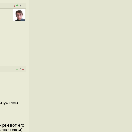
+
–
/
–2
+
–
/
допустимо
хрен вот его
 еще какая)