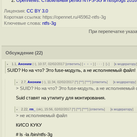
OpenNews: Стабильный релиз NTFS-3G и ntfsprogs 2016
Лицензия:
CC BY 3.0
Короткая ссылка: https://opennet.ru/45962-ntfs-3g
Ключевые слова:
ntfs-3g
При перепечатке указа
Обсуждение
(22)
1.1
,
Аноним
(
-
), 10:37, 02/02/2017 [
ответить
] [
﹢﹢﹢
] [
· · ·
]
[
↓
] [
к модератору
SUID? Но на что? Это fuse-модуль, а не исполняемый файл!
2.7
,
Аноним
(
-
), 11:34, 02/02/2017 [
^
] [
^^
] [
^^^
] [
ответить
]
[
к модератору
]
> SUID? Но на что? Это fuse-модуль, а не исполняемый 
Suid ставят на утилиту для монтирования.
2.22
,
rm_
(
ok
), 15:56, 02/02/2017 [
^
] [
^^
] [
^^^
] [
ответить
]
[
к модератору
]
> не исполняемый файл
КИСО КУКУ
# ls -la /bin/ntfs-3g