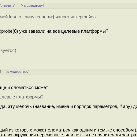
[
ответить
]
[
к модератору
]
мой fuse от линуксспецифичного интерфейса
dprobe(8) уже завезли на все целевые платформы?
ьзуется)
ь
]
[
к модератору
]
еще и сломаться может
 целевые платформы?
о да, эту мелочь (название, имена и порядок параметров, if any) 
дый из которых может сломаться как одним и тем же способом (
ать из окружения переменные, или нет - и не появится ли завтра