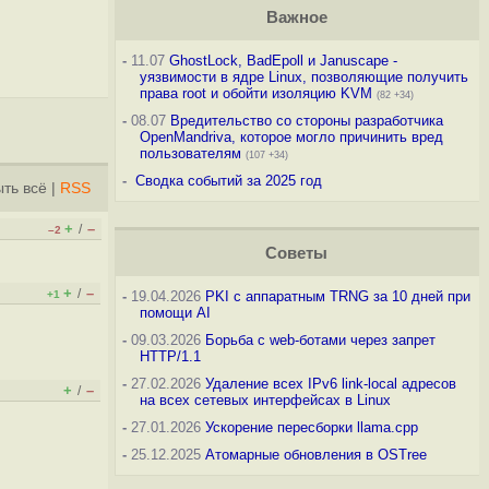
Важное
-
11.07
GhostLock, BadEpoll и Januscape -
уязвимости в ядре Linux, позволяющие получить
права root и обойти изоляцию KVM
(82 +34)
-
08.07
Вредительство со стороны разработчика
OpenMandriva, которое могло причинить вред
пользователям
(107 +34)
-
Сводка событий за 2025 год
ть всё
|
RSS
+
–
/
–2
Советы
+
–
/
+1
-
19.04.2026
PKI с аппаратным TRNG за 10 дней при
помощи AI
-
09.03.2026
Борьба с web-ботами через запрет
HTTP/1.1
-
27.02.2026
Удаление всех IPv6 link-local адресов
+
–
/
на всех сетевых интерфейсах в Linux
-
27.01.2026
Ускорение пересборки llama.cpp
-
25.12.2025
Атомарные обновления в OSTree