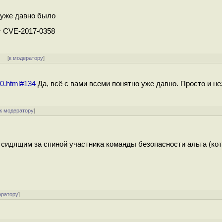
и уже давно было
for CVE-2017-0358
]
[
к модератору
]
90.html#134
Да, всё с вами всеми понятно уже давно. Просто и не
к модератору
]
 сидящим за спиной участника команды безопасности альта (кот
ератору
]