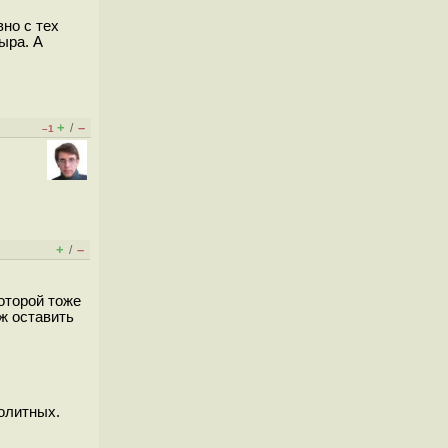
вно с тех
дыра. А
+
–
/
–1
+
–
/
оторой тоже
ж оставить
нолитных.