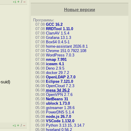
+
–
/
+1
Новые версии
Программы:
07.08
GCC 16.2
07.08
RRDTool 1.11.0
07.08
ClamAV 1.5.4
07.08
Grafana 13.1.3
07.08
Box64 0.4.5-1
07.08
home-assistant 2026.8.1
07.08
Chrome 151.0.7922.108
07.08
WordPress 7.0.3
07.08
nmap 7.991
06.08
icewm 4.1
06.08
Deno 2.9.5
06.08
docker 29.7.2
06.08
OpenLDAP 2.7.0
06.08
Eclipse 7.121.0
-suid)
06.08
OpenCloud 7.2.3
06.08
mesa 3d 26.2
05.08
OpenVPN 2.7.6
05.08
NetBeans 31
05.08
ublock 1.73.0
05.08
gstreamer 1.28.6
05.08
PowerDNS 5.1.4
05.08
node.js 26.7.0
05.08
VSCode 1.132.0
+
–
05.08
Python 3.13.15, 3.14.7
/
+1
05.08
hyprland 0.56.2