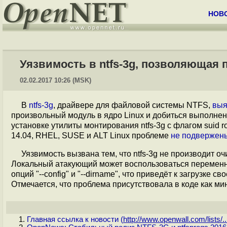
НОВ
Уязвимость в ntfs-3g, позволяющая 
02.02.2017 10:26 (MSK)
В
ntfs-3g
, драйвере для файловой системы NTFS,
выя
произвольный модуль в ядро Linux и добиться выполнени
установке утилиты монтирования ntfs-3g с флагом suid ro
14.04, RHEL, SUSE и ALT Linux проблеме
не подвержен
Уязвимость вызвана тем, что ntfs-3g не производит 
Локальный атакующий может воспользоваться переме
опций "--config" и "--dirname", что приведёт к загрузке 
Отмечается, что проблема присутствовала в коде как ми
Главная ссылка к новости (
http://www.openwall.com/lists/..