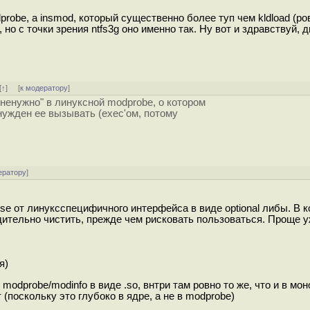
robe, а insmod, который существенно более туп чем kldload (ро
 но с точки зрения ntfs3g оно именно так. Ну вот и здравствуй, 
[
↑
] [
к модератору
]
ненужно" в линуксной modprobe, о котором
нужден ее вызывать (exec'ом, потому
.
ератору
]
e от линуксспецифичного интерфейса в виде optional либы. В к
удительно чистить, прежде чем рисковать пользоваться. Проще у
я)
modprobe/modinfo в виде .so, внтри там ровно то же, что и в мо
т (поскольку это глубоко в ядре, а не в modprobe)