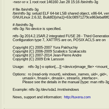
-rwsr-xr-x 1 root root 146160 Jan 28 15:16 /bin/ntfs-3g
# file /bin/ntfs-3g
/bin/ntfs-3g: setuid ELF 64-bit LSB shared object, x86-64, vers
GNU/Linux 2.6.32, BuildID[sha1]=63c08971279ce863ebaf8f0
# /bin/ntfs-3g
ntfs-3g: No device is specified.
ntfs-3g 2014.2.15AR.2 integrated FUSE 28 - Third Generati
Configuration type 7, XATTRS are on, POSIX ACLS are on
Copyright (C) 2005-2007 Yura Pakhuchiy
Copyright (C) 2006-2009 Szabolcs Szakacsits
Copyright (C) 2007-2014 Jean-Pierre Andre
Copyright (C) 2009 Erik Larsson
Usage: ntfs-3g [-o option[,...]] <device|image_file> <mount
Options: ro (read-only mount), windows_names, uid=, gid=,
umask=, fmask=, dmask=, streams_interface=.
Please see the details in the manual (type: man ntfs-3g
Example: ntfs-3g /dev/sda1 /mnt/windows
News, support and information:
http://tuxera.com