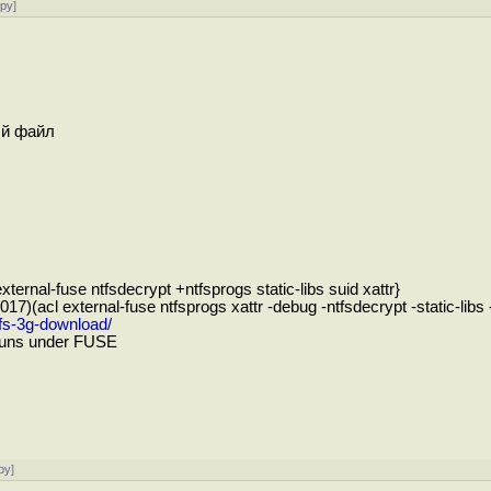
ору
]
й файл
al-fuse ntfsdecrypt +ntfsprogs static-libs suid xattr}
cl external-fuse ntfsprogs xattr -debug -ntfsdecrypt -static-libs 
fs-3g-download/
uns under FUSE
ру
]