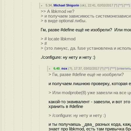
5.34
,
Michael Shigorin
(
ok
), 22:41, 02/02/2017 [
^
] [
^^
] [
^^^
] 
>> А libkmod не?
> и получаем зависимость системонезависи
> в виде optional либы.
Гм, разве #define ещё не изобрели? Или mo
> # locate libkmod
> #
> (это линукс, да. fuse установлена и испол
./configure: ну нету и нету :)
6.40
,
пох
(
?
), 17:37, 03/02/2017 [
^
] [
^^
] [
^^^
] [
ответит
> Гм, разве #define ещё не изобрели?
и получаем лишнюю проверку, которая 
> Или modprobe(8) уже завезли на все
какой-то эквивалент - завезли, и вот эт
хранить в #define
> /configure: ну нету и нету :)
и ты получаешь _два_ разных кода, каж
знает про libkmod, есть там привычка бр