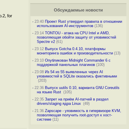
Обсуждаемые новости
.2, for
-
23:40
Проект Rust утвердил правила в отношении
использования AI-инструментов
(136)
-
23:14
TONTOU - атака на CPU Intel и AMD,
позволяющая обойти защиту от уязвимостей
Spectre v2
(61)
-
23:12
Выпуск Gotcha 0.4.10, платформы
мониторинга ошибок и производительности
(13)
-
23:10
Опубликован Midnight Commander 6 c
поддержкой панельных плагинов
(100)
-
23:08
Из 54 из 55 выявленных через AI
уязвимостей в SQLite оказались фиктивными
(203)
-
22:36
Выпуск uutils 0.10, варианта GNU Coreutils
на языке Rust
(105)
-
22:35
Запрет на приём AI-патчей в раздел
drivers/staging ядра Linux
(49)
-
21:36
Zapscape - уязвимость в гипервизоре KVM,
позволяющая получить root-доступ к хост-
системе
(11)