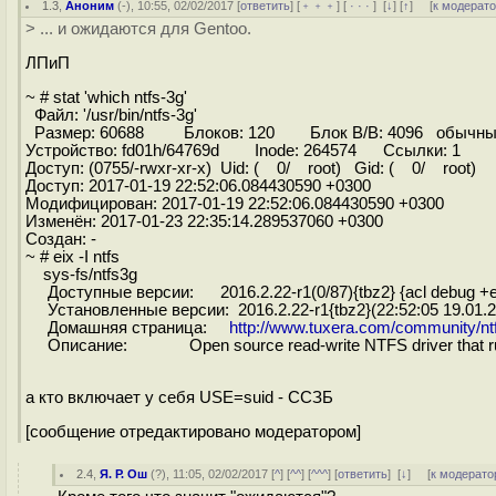
1.3
,
Аноним
(
-
), 10:55, 02/02/2017 [
ответить
] [
﹢﹢﹢
] [
· · ·
]
[
↓
] [
↑
] [
к модерат
> ... и ожидаются для Gentoo.
ЛПиП
~ # stat 'which ntfs-3g'
Файл: '/usr/bin/ntfs-3g'
Размер: 60688 Блоков: 120 Блок В/В: 4096 обычны
Устройство: fd01h/64769d Inode: 264574 Ссылки: 1
Доступ: (0755/-rwxr-xr-x) Uid: ( 0/ root) Gid: ( 0/ root)
Доступ: 2017-01-19 22:52:06.084430590 +0300
Модифицирован: 2017-01-19 22:52:06.084430590 +0300
Изменён: 2017-01-23 22:35:14.289537060 +0300
Создан: -
~ # eix -I ntfs
sys-fs/ntfs3g
Доступные версии: 2016.2.22-r1(0/87){tbz2} {acl debug +extern
Установленные версии: 2016.2.22-r1{tbz2}(22:52:05 19.01.2017)(a
Домашняя страница:
http://www.tuxera.com/community/nt
Описание: Open source read-write NTFS driver that r
а кто включает у себя USE=suid - ССЗБ
[сообщение отредактировано модератором]
2.4
,
Я. Р. Ош
(
?
), 11:05, 02/02/2017 [
^
] [
^^
] [
^^^
] [
ответить
]
[
↓
] [
к модерато