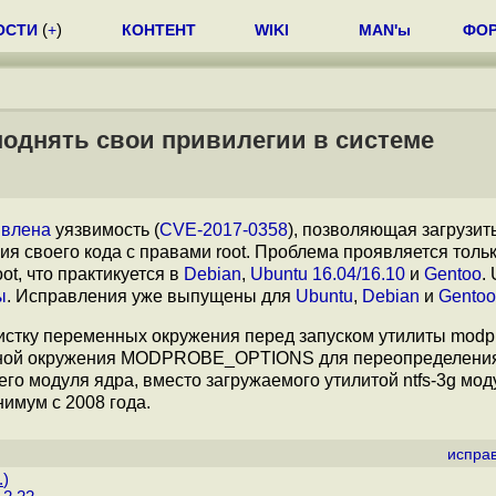
ОСТИ
(
+
)
КОНТЕНТ
WIKI
MAN'ы
ФО
поднять свои привилегии в системе
влена
уязвимость (
CVE-2017-0358
), позволяющая загрузит
я своего кода с правами root. Проблема проявляется толь
ot, что практикуется в
Debian
,
Ubuntu 16.04/16.10
и
Gentoo
.
ы
. Исправления уже выпущены для
Ubuntu
,
Debian
и
Gentoo
очистку переменных окружения перед запуском утилиты modp
нной окружения MODPROBE_OPTIONS для переопределения
своего модуля ядра, вместо загружаемого утилитой ntfs-3g мод
нимум с 2008 года.
испра
.
)