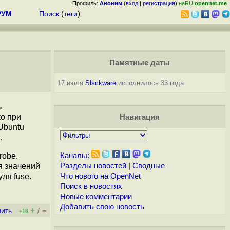
Профиль:
Аноним
(
вход
|
регистрация
)
неRU
opennet.me
РУМ
Поиск
(
теги
)
Памятные даты
17 июля
Slackware
исполнилось 33 года
ь
ко при
Навигация
 Ubuntu
.
robe.
Каналы:
 значений
Разделы новостей
|
Сводные
уля fuse.
Что нового на OpenNet
Поиск в новостях
Новые комментарии
Добавить свою новость
+
–
вить
/
+16