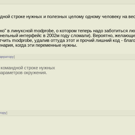
ндной строке нужных и полезных целому одному человеку на вес
о" в линуксной modprobe, о котором теперь надо заботиться лю
рнельный интерфейс в 2002м году сломали). Вероятно, желающи
тчить modprobe, удалив оттуда этот и прочий лишний код - благо
енария, когда эти переменные нужны.
одератору
]
в командной строке нужных
 параметров окружения.
тору
]