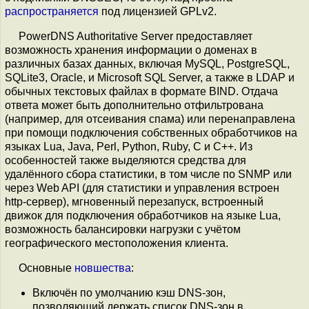
распространяется
под лицензией GPLv2.
PowerDNS Authoritative Server предоставляет
возможность хранения информации о доменах в
различных базах данных, включая MySQL, PostgreSQL,
SQLite3, Oracle, и Microsoft SQL Server, а также в LDAP и
обычных текстовых файлах в формате BIND. Отдача
ответа может быть дополнительно отфильтрована
(например, для отсеивания спама) или перенаправлена
при помощи подключения собственных обработчиков на
языках Lua, Java, Perl, Python, Ruby, C и C++. Из
особенностей также выделяются средства для
удалённого сбора статистики, в том числе по SNMP или
через Web API (для статистики и управления встроен
http-сервер), мгновенный перезапуск, встроенный
движок для подключения обработчиков на языке Lua,
возможность балансировки нагрузки с учётом
географического местоположения клиента.
Основные
новшества
:
Включён по умолчанию кэш DNS-зон,
позволяющий держать список DNS-зон в