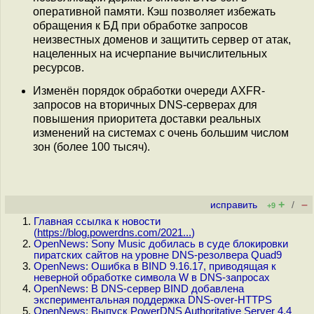
оперативной памяти. Кэш позволяет избежать
обращения к БД при обработке запросов
неизвестных доменов и защитить сервер от атак,
нацеленных на исчерпание вычислительных
ресурсов.
Изменён порядок обработки очереди AXFR-
запросов на вторичных DNS-серверах для
повышения приоритета доставки реальных
изменений на системах с очень большим числом
зон (более 100 тысяч).
+
–
исправить
/
+9
Главная ссылка к новости
(
https://blog.powerdns.com/2021...
)
OpenNews: Sony Music добилась в суде блокировки
пиратских сайтов на уровне DNS-резолвера Quad9
OpenNews: Ошибка в BIND 9.16.17, приводящая к
неверной обработке символа W в DNS-запросах
OpenNews: В DNS-сервер BIND добавлена
экспериментальная поддержка DNS-over-HTTPS
OpenNews: Выпуск PowerDNS Authoritative Server 4.4