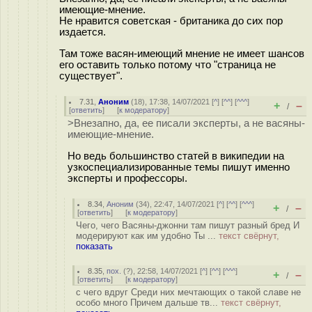
имеющие-мнение.
Не нравится советская - британика до сих пор
издается.
Там тоже васян-имеющий мнение не имеет шансов
его оставить только потому что "страница не
существует".
7.31
,
Аноним
(
18
), 17:38, 14/07/2021 [
^
] [
^^
] [
^^^
]
+
–
/
[
ответить
]
[
к модератору
]
>Внезапно, да, ее писали эксперты, а не васяны-
имеющие-мнение.
Но ведь большинство статей в википедии на
узкоспециализированные темы пишут именно
эксперты и профессоры.
8.34
,
Аноним
(
34
), 22:47, 14/07/2021 [
^
] [
^^
] [
^^^
]
+
–
/
[
ответить
]
[
к модератору
]
Чего, чего Васяны-джонни там пишут разный бред И
модерируют как им удобно Ты ...
текст свёрнут,
показать
8.35
,
пох.
(
?
), 22:58, 14/07/2021 [
^
] [
^^
] [
^^^
]
+
–
/
[
ответить
]
[
к модератору
]
с чего вдруг Среди них мечтающих о такой славе не
особо много Причем дальше тв...
текст свёрнут,