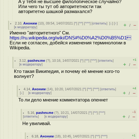
А у тебя не высшее филологическое случайно?
Или чего ты тут об авторитетности так
авторитетно шашкой размахался?
2.10
,
Аноним
(
10
), 09:54, 14/07/2021 [
^
] [
^^
] [
^^^
] [
ответить
]
[
↓
] [
↑
]
+
–
/
[
к модератору
]
Именно "авторитетного" См.
https://ru.wikipedia.org/wiki/DNS#%D0%A2%D0%B5%D1
Если не согласен, добейся изменения терминологии в
Wikipedia.
+1
3.12
,
pashev.me
(
?
), 10:16, 14/07/2021 [
^
] [
^^
] [
^^^
] [
ответить
]
+
–
[
к модератору
]
/
Кто такая Википедия, и почему её мнение кого-то
волнует?
+4
4.14
,
Аноним
(
14
), 10:20, 14/07/2021 [
^
] [
^^
] [
^^^
] [
ответить
]
+
–
[
↓
] [
к модератору
]
/
То ли дело мнение комментатора опеннет
–1
5.16
,
pashev.me
(
?
), 10:21, 14/07/2021 [
^
] [
^^
] [
^^^
]
+
–
[
ответить
]
[
к модератору
]
/
Не увиливай.
+1
6.18
,
Аноним
(
18
), 10:45, 14/07/2021 [
^
] [
^^
] [
^^^
]