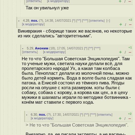
+
–
[
ответить
]
[
к модератору
]
/
Так он увильнул уже
+2
4.28
,
пох.
(
?
), 14:38, 14/07/2021 [
^
] [
^^
] [
^^^
] [
ответить
]
[
↑
]
+
–
[
к модератору
]
/
Викивракия - сборище таких же васянов, но некоторые
из них сделались "авторитетными".
+1
5.29
,
Аноним
(
18
), 17:05, 14/07/2021 [
^
] [
^^
] [
^^^
]
+
–
[
ответить
]
[
к модератору
]
/
Не то что "Большая Советская Энциклопедия". Там
то ученые мужи, светила науки делали всё, для
пролетарского народа! Ух, а какая там колбаса
была. Пенопласт делали из молочной пены. можно
было детей кормить. Вода в волге была сладкая как
патока. а Енисей состоял из тёмного пива. Ягоды
росли на опушке с кота размером. коты были с
собаку, собака с корову, а корова как цех, а в цеху
мужики в шахматы играли по методике ботвинника -
конём мат ставили с первого хода.
+2
6.30
,
пох.
(
?
), 17:30, 14/07/2021 [
^
] [
^^
] [
^^^
] [
ответить
]
+
–
[
к модератору
]
/
> Не то что "Большая Советская Энциклопедия".
Внезапно, да, ее писали эксперты, а не васяны-