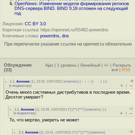
OpenNews: Изменение модели формирования релизов
DNS-сервера BIND. BIND 9.18 отложен на следующий
год
Лицензия:
CC BY 3.0
Короткая ссылка: https://opennet.ru/55482-powerdns
Ключевые слова:
powerdns
,
dns
При перепечатке указание ссылки на opennet.ru обязательно
Обсуждение
Ajax
|
1 уровень
|
Линейный
|
+/-
|
Раскрыть
(33)
всё
|
RSS
–8
1.1
,
Аноним
(
1
), 23:33, 13/07/2021 [
ответить
] [
﹢﹢﹢
] [
· · ·
]
[
↓
]
+
–
[
к модератору
]
/
Очень много системных дистрибутивов в последнее время.
Десктоп умирает?
+1
2.2
,
Аноним
(
2
), 23:39, 13/07/2021 [
^
] [
^^
] [
^^^
] [
ответить
]
[
↓
]
+
–
[
к модератору
]
/
То, что мертво, умереть не может
–4
3.3
,
Аноним
(
3
), 23:41, 13/07/2021 [
^
] [
^^
] [
^^^
] [
ответить
]