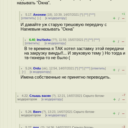
называть "Окна".
+1
5.17
,
Аноним
(
18
), 10:39, 14/07/2021 [
^
] [
^^
] [
^^^
]
+
–
[
ответить
]
[
↓
] [
к модератору
]
/
И давайте уж старую трешовую передачу с
Нагиевым называть "Окна"
6.40
,
InuYasha
(
??
), 11:59, 15/07/2021 [
^
] [
^^
] [
^^^
]
+
–
/
[
ответить
]
[
к модератору
]
В те времена я ТАК хотел заставку этой передачи
на закрузку винды!!... И звуковую тему ) Но тогда и
тв-тюнера-то не было (
5.24
,
Ordu
(
ok
), 12:54, 14/07/2021 [
^
] [
^^
] [
^^^
] [
ответить
]
+
–
/
[
↑
] [
к модератору
]
Имена собственные не принятно переводить.
–7
4.22
,
Слышь васян
(
?
), 12:21, 14/07/2021
Скрыто ботом-
+
–
модератором
[
к модератору
]
/
5.26
,
Винч
(
?
), 13:23, 14/07/2021
Скрыто ботом-
+
–
/
модератором
[
к модератору
]
–3
5.27
,
пох.
(
?
), 14:36, 14/07/2021
Скрыто ботом-