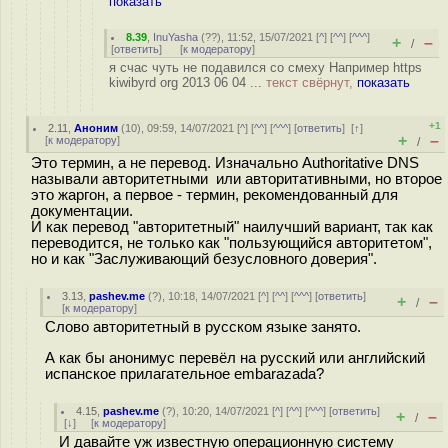
показать
8.39
,
InuYasha
(
??
), 11:52, 15/07/2021 [
^
] [
^^
] [
^^^
]
+
–
/
[
ответить
]
[
к модератору
]
я счас чуть не подавился со смеху Например https
kiwibyrd org 2013 06 04 ...
текст свёрнут,
показать
+1
2.11
,
Аноним
(
10
), 09:59, 14/07/2021 [
^
] [
^^
] [
^^^
] [
ответить
]
[
↑
]
+
–
[
к модератору
]
/
Это термин, а не перевод. Изначально Authoritative DNS
называли авторитетными или авторитативными, но второе
это жаргон, а первое - термин, рекомендованный для
документации.
И как перевод "авторитетный" наилучший вариант, так как
переводится, не только как "пользующийся авторитетом",
но и как "Заслуживающий безусловного доверия".
3.13
,
pashev.me
(
?
), 10:18, 14/07/2021 [
^
] [
^^
] [
^^^
] [
ответить
]
+
–
/
[
к модератору
]
Слово авторитетный в русском языке занято.
А как бы анонимус перевёл на русский или английский
испанское прилагательное embarazada?
4.15
,
pashev.me
(
?
), 10:20, 14/07/2021 [
^
] [
^^
] [
^^^
] [
ответить
]
+
–
/
[
↓
] [
к модератору
]
И давайте уж известную операционную систему