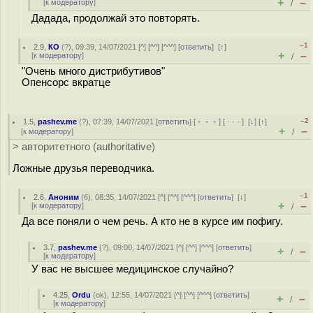
+
–
[
к модератору
]
/
Дадада, продолжай это повторять.
–1
2.9
,
КО
(
?
), 09:39, 14/07/2021 [
^
] [
^^
] [
^^^
] [
ответить
]
[
↑
]
+
–
[
к модератору
]
/
"Очень много дистрибутивов"
Опенсорс вкратце
–2
1.5
,
pashev.me
(
?
), 07:39, 14/07/2021 [
ответить
] [
﹢﹢﹢
] [
· · ·
]
[
↓
] [
↑
]
+
–
[
к модератору
]
/
> авторитетного (authoritative)
Ложные друзья переводчика.
–1
2.6
,
Аноним
(
6
), 08:35, 14/07/2021 [
^
] [
^^
] [
^^^
] [
ответить
]
[
↓
]
+
–
[
к модератору
]
/
Да все поняли о чем речь. А кто не в курсе им пофигу.
3.7
,
pashev.me
(
?
), 09:00, 14/07/2021 [
^
] [
^^
] [
^^^
] [
ответить
]
+
–
/
[
к модератору
]
У вас не высшее медицинское случайно?
4.25
,
Ordu
(
ok
), 12:55, 14/07/2021 [
^
] [
^^
] [
^^^
] [
ответить
]
+
–
/
[
к модератору
]