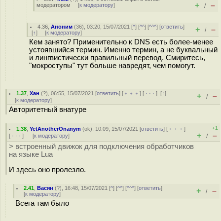
+
–
модератором
[
к модератору
]
/
4.36
,
Аноним
(
36
), 03:20, 15/07/2021 [
^
] [
^^
] [
^^^
] [
ответить
]
+
–
/
[
↑
] [
к модератору
]
Кем занято? Применительно к DNS есть более-менее
устоявшийся термин. Именно термин, а не буквальный
и лингвистически правильный перевод. Смиритесь,
"мокроступы" тут больше навредят, чем помогут.
1.37
,
Хан
(
?
), 06:55, 15/07/2021 [
ответить
] [
﹢﹢﹢
] [
· · ·
]
[
↑
]
+
–
/
[
к модератору
]
Авторитетный внатуре
+1
1.38
,
YetAnotherOnanym
(
ok
), 10:09, 15/07/2021 [
ответить
] [
﹢﹢﹢
]
+
–
[
· · ·
]
[
к модератору
]
/
> встроенный движок для подключения обработчиков
на языке Lua
И здесь оно пролезло.
2.41
,
Васян
(
?
), 16:48, 15/07/2021 [
^
] [
^^
] [
^^^
] [
ответить
]
+
–
/
[
к модератору
]
Всега там было