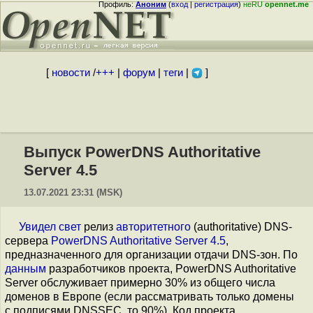
Профиль:
Аноним
(
вход
|
регистрация
)
неRU
opennet.me
[
новости
/
+++
|
форум
|
теги
|
]
Выпуск PowerDNS Authoritative
Server 4.5
13.07.2021 23:31 (MSK)
Увидел свет
релиз
авторитетного
(authoritative) DNS-
сервера
PowerDNS Authoritative Server 4.5
,
предназначенного для организации отдачи DNS-зон. По
данным
разработчиков проекта, PowerDNS Authoritative
Server обслуживает примерно 30% из общего числа
доменов в Европе (если рассматривать только домены
с подписями DNSSEC, то 90%). Код проекта