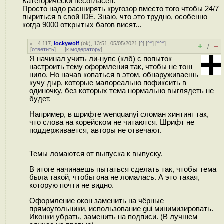
Категорически несогласен.
Просто надо расширять кругозор вместо того чтобы 24/7
пыриться в свой IDE. Знаю, что это трудно, особенно
когда 9000 открытых багов висят...
4.117
,
lockywolf
(
ok
), 13:51, 05/05/2021 [
^
] [
^^
] [
^^^
]
+
–
/
[
ответить
]
[
к модератору
]
Я начинал учить ли-нупс (клб) с попыток
настроить тему оформления так, чтобы не тош
нило. Но начав копаться в этом, обнаруживаешь
кучу дыр, которые малореально пофиксить в
одиночку, без которых тема нормально выглядеть не
будет.
Например, в шрифте wenquanyi сломан хинтинг так,
что слова на корейском не читаются. Шрифт не
поддерживается, авторы не отвечают.
Темы ломаются от выпуска к выпуску.
В итоге начинаешь пытаться сделать так, чтобы тема
была такой, чтобы она не ломалась. А это такая,
которую почти не видно.
Оформление окон заменить на чёрные
прямоугольники, использование gui минимизировать.
Иконки убрать, заменить на подписи. (В лучшем