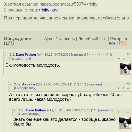
Короткая ссылка: https://opennet.ru/55074-trinity
Ключевые слова:
trinity
,
kde
При перепечатке указание ссылки на opennet.ru обязательно
Обсуждение
Ajax
|
1 уровень
|
Линейный
|
+/-
|
Раскрыть
(177)
всё
|
RSS
+9
1.1
,
Dzen Python
(
ok
), 10:21, 04/05/2021 [
ответить
] [
﹢﹢﹢
] [
· · ·
]
[
↓
]
+
–
[
к модератору
]
/
Эх, молодость-молодость.
+8
2.52
,
Аноним
(
52
), 17:51, 04/05/2021 [
^
] [
^^
] [
^^^
] [
ответить
]
+
–
[
к модератору
]
/
А что это ты из профиля возраст убрал, тебе же 20 лет
всего лишь, какая молодость?
3.55
,
Dzen Python
(
ok
), 18:01, 04/05/2021 [
^
] [
^^
] [
^^^
] [
ответить
]
+
–
/
[
к модератору
]
Знать бы еще как это делается - вообще шикарно
было бы