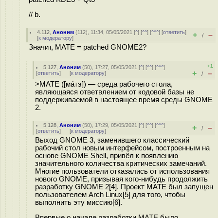
// b.
4.112
,
Аноним
(
112
), 11:34, 05/05/2021 [
^
] [
^^
] [
^^^
] [
ответить
]
+
–
/
[
к модератору
]
Значит, ΜΑΤΕ = patched GNOME2?
+1
5.127
,
Аноним
(
50
), 17:27, 05/05/2021 [
^
] [
^^
] [
^^^
]
+
–
[
ответить
]
[
к модератору
]
/
>MATE ([ма́тэ]) — среда рабочего стола,
являющаяся ответвлением от кодовой базы не
поддерживаемой в настоящее время среды GNOME
2.
5.128
,
Аноним
(
50
), 17:29, 05/05/2021 [
^
] [
^^
] [
^^^
]
+
–
/
[
ответить
]
[
к модератору
]
Выход GNOME 3, заменившего классический
рабочий стол новым интерфейсом, построенным на
основе GNOME Shell, привёл к появлению
значительного количества критических замечаний.
Многие пользователи отказались от использования
нового GNOME, призывая кого-нибудь продолжить
разработку GNOME 2[4]. Проект MATE был запущен
пользователем Arch Linux[5] для того, чтобы
выполнить эту миссию[6].
Впервые о начале разработки MATE было