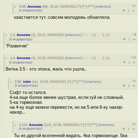
+1
3.66
,
Аноним
(
66
), 20:20, 04/05/2021 [
^
] [
^^
] [
^^^
] [
ответить
]
+
–
[
к модератору
]
/
хвастается тут. совсем молодежь обнаглела.
–3
1.2
,
Аноним
(
2
), 10:21, 04/05/2021 [
ответить
] [
﹢﹢﹢
] [
· · ·
]
[
↑
]
+
–
[
к модератору
]
/
"Развитие"
+12
1.4
,
Аноним
(
4
), 10:26, 04/05/2021 [
ответить
] [
﹢﹢﹢
] [
· · ·
]
[
↓
]
+
–
[
к модератору
]
/
Ветка 3.5 - это эпоха, жаль что ушла..
+1
2.82
,
trdm
(
ok
), 22:59, 04/05/2021 [
^
] [
^^
] [
^^^
] [
ответить
]
+
–
[
к модератору
]
/
Софт то остался.
4-ка еще более менее шустрая, если гуй не сложный,
5-ка тормозная.
на 4-ку еще можно перевести, но на 5 или 6-ку нахер-
нахер...
+4
3.114
,
Аноним
(
114
), 12:58, 05/05/2021 [
^
] [
^^
] [
^^^
] [
ответить
]
+
–
[
к модератору
]
/
Ты из другой вселенной видать. 4ка тормозилще. 5ка