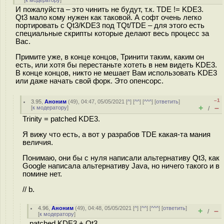
[
к модератору
]
И пожалуйста – это чинить не будут, т.к. TDE != KDE3.
Qt3 мало кому нужен как таковой. А софт очень легко
портировать с Qt3/KDE3 под TQt/TDE – для этого есть
специальные скрипты которые делают весь процесс за
Вас.
Примите уже, в конце концов, Тринити таким, каким он
есть, или хотя бы перестаньте хотеть в нем видеть KDE3.
В конце концов, никто не мешает Вам использовать KDE3
или даже начать свой форк. Это опенсорс.
–1
3.95
,
Аноним
(
49
), 04:47, 05/05/2021 [
^
] [
^^
] [
^^^
] [
ответить
]
+
–
[
к модератору
]
/
Trinity = patched KDE3.
Я вижу что есть, а вот у разрабов TDE какая-та мания
величия.
Понимаю, они бы с нуля написали альтернативу Qt3, как
Google написала альтернативу Java, но ничего такого и в
помине нет.
// b.
4.96
,
Аноним
(
49
), 04:48, 05/05/2021 [
^
] [
^^
] [
^^^
] [
ответить
]
+
–
/
[
к модератору
]
patched KDE3 + Qt3