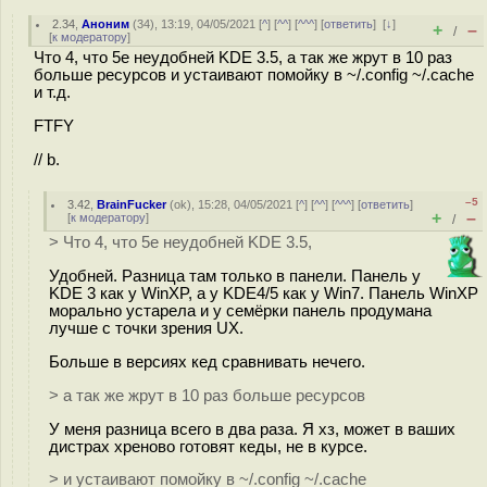
2.34
,
Аноним
(
34
), 13:19, 04/05/2021 [
^
] [
^^
] [
^^^
] [
ответить
]
[
↓
]
+
–
/
[
к модератору
]
Что 4, что 5е неудобней KDE 3.5, а так же жрут в 10 раз
больше ресурсов и устаивают помойку в ~/.config ~/.cache
и т.д.
FTFY
// b.
–5
3.42
,
BrainFucker
(
ok
), 15:28, 04/05/2021 [
^
] [
^^
] [
^^^
] [
ответить
]
+
–
[
к модератору
]
/
> Что 4, что 5е неудобней KDE 3.5,
Удобней. Разница там только в панели. Панель у
KDE 3 как у WinXP, а у KDE4/5 как у Win7. Панель WinXP
морально устарела и у семёрки панель продумана
лучше с точки зрения UX.
Больше в версиях кед сравнивать нечего.
> а так же жрут в 10 раз больше ресурсов
У меня разница всего в два раза. Я хз, может в ваших
дистрах хреново готовят кеды, не в курсе.
> и устаивают помойку в ~/.config ~/.cache