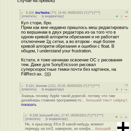
случае на превью)
–1
5.119
,
InuYasha
(
??
), 14:49, 05/05/2021 [
^
] [
^^
] [
^^^
]
+
–
[
ответить
]
[
к модератору
]
/
Кул стори, бро.
Прям как мне недавно пришлось меш редактировать
по вершинам в двух редактора из-за того что в
одном кривой алгоритм обрезания и не работает
отключение 2д сетки, а во втором - ещё более
кривой алгоритм обрезания и ошибки с float. В
общем, I understand your frustration.
Кстати, я тоже начинаю освоение ОС с рисования
тем. Даже для SonyEricsson рисовал
суперскоростные темки почти без картинок, на
FillRect-ах. :))))
+1
5.121
,
Аноним
(
121
), 15:26, 05/05/2021 [
^
] [
^^
] [
^^^
]
+
–
[
ответить
]
[
к модератору
]
/
Знаешь почему Apple такой дорогой, потому что там
дизайнеры главнее программисто...
большой текст свёрнут,
показать
6.129
,
lockywolf
(
ok
), 17:47, 05/05/2021 [
^
] [
^^
] [
^^^
]
+
–
/
[
ответить
]
[
к модератору
]
Не, я крысовод Xfce В какой-нибудь момент
перееду на ion3, наверное, но конфи...
большой