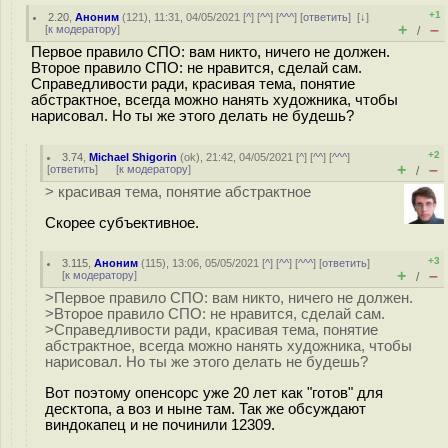
+1
2.20
,
Аноним
(
121
), 11:31, 04/05/2021 [
^
] [
^^
] [
^^^
] [
ответить
]
[
↓
]
+
–
[
к модератору
]
/
Первое правило СПО: вам никто, ничего не должен.
Второе правило СПО: не нравится, сделай сам.
Справедливости ради, красивая тема, понятие
абстрактное, всегда можно нанять художника, чтобы
нарисовал. Но ты же этого делать не будешь?
+2
3.74
,
Michael Shigorin
(
ok
), 21:42, 04/05/2021 [
^
] [
^^
] [
^^^
]
+
–
[
ответить
]
[
к модератору
]
/
> красивая тема, понятие абстрактное
Скорее субъективное.
+3
3.115
,
Аноним
(
115
), 13:06, 05/05/2021 [
^
] [
^^
] [
^^^
] [
ответить
]
+
–
[
к модератору
]
/
>Первое правило СПО: вам никто, ничего не должен.
>Второе правило СПО: не нравится, сделай сам.
>Справедливости ради, красивая тема, понятие
абстрактное, всегда можно нанять художника, чтобы
нарисовал. Но ты же этого делать не будешь?
Вот поэтому опенсорс уже 20 лет как "готов" для
десктопа, а воз и ныне там. Так же обсуждают
виндокапец и не починили 12309.