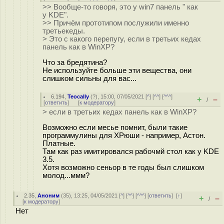
>> Вообще-то говоря, это у win7 панель " как
у KDE".
>> Причём прототипом послужили именно
третьекеды.
> Это с какого перепугу, если в третьих кедах
панель как в WinXP?
Что за бредятина?
Не используйте больше эти вещества, они
слишком сильны для вас...
6.194
,
Teocally
(
?
), 15:00, 07/05/2021 [
^
] [
^^
] [
^^^
]
+
–
/
[
ответить
]
[
к модератору
]
> если в третьих кедах панель как в WinXP?
Возможно если месье помнит, были такие
программулины для ХРюши - например, Астон.
Платные.
Там как раз имитировался рабочмй стол как у KDE
3.5.
Хотя возможно сеньор в те годы был слишком
молод...ммм?
2.35
,
Аноним
(
35
), 13:25, 04/05/2021 [
^
] [
^^
] [
^^^
] [
ответить
]
[
↑
]
+
–
/
[
к модератору
]
Нет