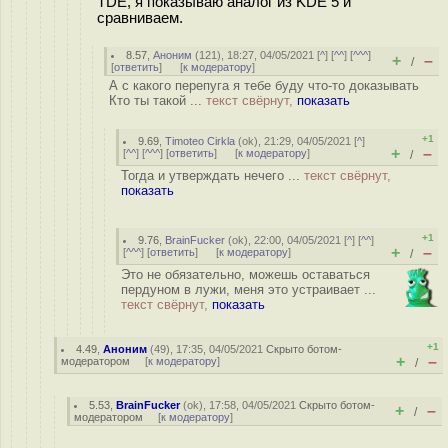
TDE, я показываю аналог из KDE 5 и
сравниваем.
8.57
,
Аноним
(
121
), 18:27, 04/05/2021 [
^
] [
^^
] [
^^^
]
+
–
/
[
ответить
]
[
к модератору
]
А с какого перепуга я тебе буду что-то доказывать
Кто ты такой ...
текст свёрнут,
показать
+1
9.69
,
Timoteo Cirkla
(
ok
), 21:29, 04/05/2021 [
^
]
+
–
[
^^
] [
^^^
] [
ответить
]
[
к модератору
]
/
Тогда и утверждать нечего ...
текст свёрнут,
показать
+1
9.76
,
BrainFucker
(
ok
), 22:00, 04/05/2021 [
^
] [
^^
]
+
–
[
^^^
] [
ответить
]
[
к модератору
]
/
Это не обязательно, можешь оставаться
пердуном в лужи, меня это устраивает ...
текст свёрнут,
показать
+1
4.49
,
Аноним
(
49
), 17:35, 04/05/2021
Скрыто ботом-
+
–
модератором
[
к модератору
]
/
5.53
,
BrainFucker
(
ok
), 17:58, 04/05/2021
Скрыто ботом-
+
–
/
модератором
[
к модератору
]