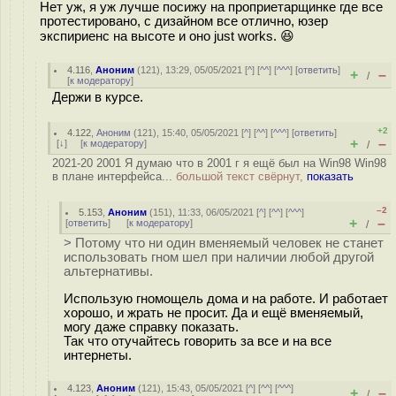
Нет уж, я уж лучше посижу на проприетарщинке где все
протестировано, с дизайном все отлично, юзер
экспириенс на высоте и оно just works. 😆
4.116
,
Аноним
(
121
), 13:29, 05/05/2021 [
^
] [
^^
] [
^^^
] [
ответить
]
+
–
/
[
к модератору
]
Держи в курсе.
+2
4.122
,
Аноним
(
121
), 15:40, 05/05/2021 [
^
] [
^^
] [
^^^
] [
ответить
]
+
–
[
↓
] [
к модератору
]
/
2021-20 2001 Я думаю что в 2001 г я ещё был на Win98 Win98
в плане интерфейса...
большой текст свёрнут,
показать
–2
5.153
,
Аноним
(
151
), 11:33, 06/05/2021 [
^
] [
^^
] [
^^^
]
+
–
[
ответить
]
[
к модератору
]
/
> Потому что ни один вменяемый человек не станет
использовать гном шел при наличии любой другой
альтернативы.
Использую гномощель дома и на работе. И работает
хорошо, и жрать не просит. Да и ещё вменяемый,
могу даже справку показать.
Так что отучайтесь говорить за все и на все
интернеты.
4.123
,
Аноним
(
121
), 15:43, 05/05/2021 [
^
] [
^^
] [
^^^
]
+
–
/