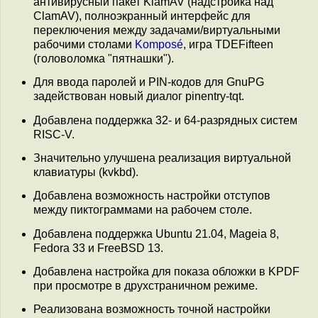
антивирусный пакет KlamAV (надстройка над
ClamAV), полноэкранный интерфейс для
переключения между задачами/виртуальными
рабочими столами
Komposé
, игра TDEFifteen
(головоломка "пятнашки").
Для ввода паролей и PIN-кодов для GnuPG
задействован новый диалог pinentry-tqt.
Добавлена поддержка 32- и 64-разрядных систем
RISC-V.
Значительно улучшена реализация виртуальной
клавиатуры (kvkbd).
Добавлена возможность настройки отступов
между пиктограммами на рабочем столе.
Добавлена поддержка Ubuntu 21.04, Mageia 8,
Fedora 33 и FreeBSD 13.
Добавлена настройка для показа обложки в KPDF
при просмотре в друхстраничном режиме.
Реализована возможность точной настройки