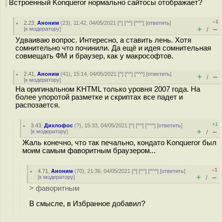
Встроенный Konqueror нормально сайтосы отображает?
–1
2.23
,
Аноним
(
23
), 11:42, 04/05/2021 [
^
] [
^^
] [
^^^
] [
ответить
]
+
–
[
к модератору
]
/
Удваиваю вопрос. Интересно, а ставить лень. Хотя
сомнительно что починили. Да ещё и идея сомнительная
совмещать ФМ и браузер, как у макрософтов.
2.41
,
Аноним
(
41
), 15:14, 04/05/2021 [
^
] [
^^
] [
^^^
] [
ответить
]
+
–
/
[
к модератору
]
На оригинальном KHTML только уровня 2007 года. На
более упоротой разметке и скриптах все падет и
распозается.
+1
3.43
,
Дихлофос
(
?
), 15:33, 04/05/2021 [
^
] [
^^
] [
^^^
] [
ответить
]
+
–
[
к модератору
]
/
Жаль конечно, что так печально, кондато Konqueror был
моим самым фаворитным браузером...
–1
4.71
,
Аноним
(
70
), 21:36, 04/05/2021 [
^
] [
^^
] [
^^^
] [
ответить
]
+
–
[
к модератору
]
/
> фаворитным
В смысле, в Избранное добавил?