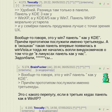
4.173
,
Teocally
(
?
), 20:22, 06/05/2021 [
^
] [
^^
] [
^^^
] [
ответить
]
+
–
/
[
↑
] [
к модератору
]
>> Удобней. Разница там только в панели.
Панель у KDE 3 как у
> WinXP, а у KDE4/5 как у Win7. Панель WinXP
морально устарела
> и у семёрки панель продумана лучше с точки зрения
UX.
Вообще-то говоря, это у win7 панель " как у KDE".
Причём прототипом послужили именно третьекеды. А
в 'окошках" такая панель впервые появилась в
winVista.и тогда же начались вопли виндохомячков о
том что-де "в линуксах панель как у нас".
Задолбали, ******сы...
5.174
,
BrainFucker
(
ok
), 20:44, 06/05/2021 [
^
] [
^^
] [
^^^
]
+
–
/
[
ответить
]
[
к модератору
]
> Вообще-то говоря, это у win7 панель " как у
KDE".
> Причём прототипом послужили именно
третьекеды.
Это с какого перепугу, если в третьих кедах панель
как в WinXP?
6.193
,
Teocally
(
?
), 14:56, 07/05/2021 [
^
] [
^^
] [
^^^
]
+
–
/
[
ответить
]
[
к модератору
]