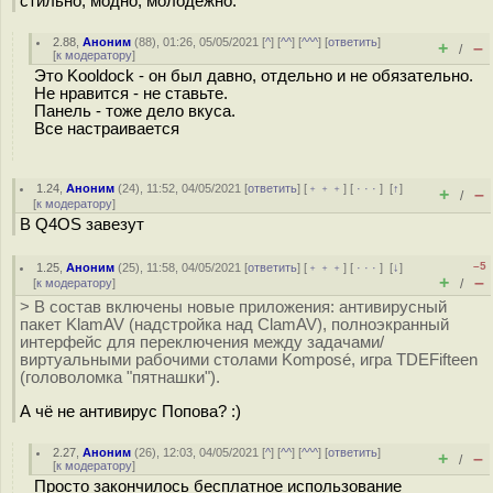
стильно, модно, молодежно.
2.88
,
Аноним
(
88
), 01:26, 05/05/2021 [
^
] [
^^
] [
^^^
] [
ответить
]
+
–
/
[
к модератору
]
Это Kooldock - он был давно, отдельно и не обязательно.
Не нравится - не ставьте.
Панель - тоже дело вкуса.
Все настраивается
1.24
,
Аноним
(
24
), 11:52, 04/05/2021 [
ответить
] [
﹢﹢﹢
] [
· · ·
]
[
↑
]
+
–
/
[
к модератору
]
В Q4OS завезут
–5
1.25
,
Аноним
(
25
), 11:58, 04/05/2021 [
ответить
] [
﹢﹢﹢
] [
· · ·
]
[
↓
]
+
–
[
к модератору
]
/
> В состав включены новые приложения: антивирусный
пакет KlamAV (надстройка над ClamAV), полноэкранный
интерфейс для переключения между задачами/
виртуальными рабочими столами Komposé, игра TDEFifteen
(головоломка "пятнашки").
А чё не антивирус Попова? :)
2.27
,
Аноним
(
26
), 12:03, 04/05/2021 [
^
] [
^^
] [
^^^
] [
ответить
]
+
–
/
[
к модератору
]
Просто закончилось бесплатное использование