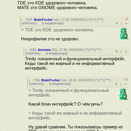
TDE это KDE здорового человека.
MATE это GNOME здорового человека.
–2
5.47
,
BrainFucker
(
ok
), 17:26, 04/05/2021 [
^
] [
^^
] [
^^^
]
+
–
[
ответить
]
[
к модератору
]
/
> TDE это KDE здорового человека.
Некрофилия это не здорово.
6.50
,
Аноним
(
50
), 17:36, 04/05/2021 [
^
] [
^^
] [
^^^
]
+
–
/
[
ответить
]
[
к модератору
]
Trinity локаничный и функциональный интерфейс.
Кеды такой же жирный и не информативный
интерфейс.
–2
7.54
,
BrainFucker
(
ok
), 18:01, 04/05/2021 [
^
] [
^^
] [
^^^
]
+
–
[
ответить
]
[
к модератору
]
/
> Trinity локаничный и функциональный
интерфейс.
Какой блин интерфейс? О чём речь?
> Кеды такой же жирный и не информативный
интерфейс.
Ну давай сравним. Ты показываешь пример из