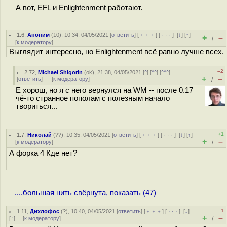
А вот, EFL и Enlightenment работают.
1.6
,
Аноним
(
10
), 10:34, 04/05/2021 [
ответить
] [
﹢﹢﹢
] [
· · ·
]
[
↓
] [
↑
]
+
–
/
[
к модератору
]
Выглядит интересно, но Enlightenment всё равно лучше всех.
–2
2.72
,
Michael Shigorin
(
ok
), 21:38, 04/05/2021 [
^
] [
^^
] [
^^^
]
+
–
[
ответить
]
[
к модератору
]
/
E хорош, но я с него вернулся на WM -- после 0.17
чё-то странное пополам с полезным начало
твориться...
+1
1.7
,
Николай
(
??
), 10:35, 04/05/2021 [
ответить
] [
﹢﹢﹢
] [
· · ·
]
[
↓
] [
↑
]
+
–
[
к модератору
]
/
А форка 4 Кде нет?
....большая нить свёрнута, показать (47)
–1
1.11
,
Дихлофос
(
?
), 10:40, 04/05/2021 [
ответить
] [
﹢﹢﹢
] [
· · ·
]
[
↓
]
+
–
[
↑
] [
к модератору
]
/