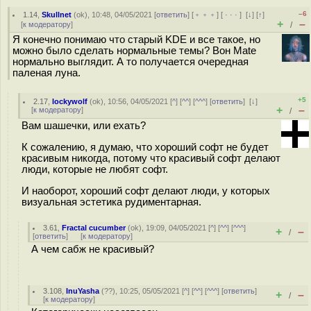
–6
1.14
,
Skullnet
(
ok
), 10:48, 04/05/2021 [
ответить
] [
﹢﹢﹢
] [
· · ·
]
[
↓
] [
↑
]
+
–
[
к модератору
]
/
Я конечно понимаю что старый KDE и все такое, но
можно было сделать нормальные темы? Вон Mate
нормально выглядит. А то получается очередная
паленая луна.
+5
2.17
,
lockywolf
(
ok
), 10:56, 04/05/2021 [
^
] [
^^
] [
^^^
] [
ответить
]
[
↓
]
+
–
[
к модератору
]
/
Вам шашечки, или ехать?
К сожалению, я думаю, что хороший софт не будет
красивым никогда, потому что красивый софт делают
люди, которые не любят софт.
И наоборот, хороший софт делают люди, у которых
визуальная эстетика рудиментарная.
3.61
,
Fractal cucumber
(
ok
), 19:09, 04/05/2021 [
^
] [
^^
] [
^^^
]
+
–
/
[
ответить
]
[
к модератору
]
А чем сабж не красивый?
3.108
,
InuYasha
(
??
), 10:25, 05/05/2021 [
^
] [
^^
] [
^^^
] [
ответить
]
+
–
/
[
к модератору
]