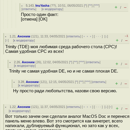
5.143
,
InuYasha
(
??
), 10:51, 06/05/2021 [
^
] [
^^
] [
^^^
]
+
–
/
[
ответить
]
[
к модератору
]
Просто один факт:
[отмена] [OK]
–1
1.21
,
Аноним
(
121
), 11:33, 04/05/2021 [
ответить
] [
﹢﹢﹢
] [
· · ·
]
[
↓
]
+
–
[
↑
] [
к модератору
]
/
Trinity (TDE) моя любимая среда рабочего стола (СРС)!
Самая удобная СРС из всех!
2.26
,
Аноним
(
26
), 12:02, 04/05/2021 [
^
] [
^^
] [
^^^
] [
ответить
]
+
–
/
[
к модератору
]
Trinity не самая удобная DE, но и не самая плохая DE.
3.28
,
Аноним
(
121
), 12:15, 04/05/2021 [
^
] [
^^
] [
^^^
] [
ответить
]
+
–
/
[
к модератору
]
Ну просто ради любопытства, назови свою версию.
1.22
,
Аноним
(
121
), 11:37, 04/05/2021 [
ответить
] [
﹢﹢﹢
] [
· · ·
]
[
↓
] [
↑
]
+
–
/
[
к модератору
]
Вот только зачем они сделали аналог MacOS Doc и перенеся
панель меню влево. Вот это смотрится как винегрет, всего
напихали, дублируемый функционал, но зато как у всех,