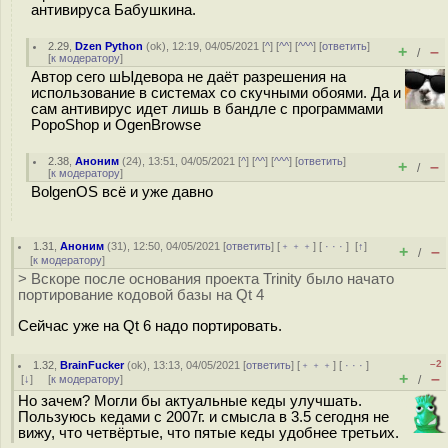
антивируса Бабушкина.
2.29
,
Dzen Python
(
ok
), 12:19, 04/05/2021 [
^
] [
^^
] [
^^^
] [
ответить
]
+
–
/
[
к модератору
]
Автор сего шЫдевора не даёт разрешения на
использование в системах со скучными обоями. Да и
сам антивирус идет лишь в бандле с программами
PopoShop и OgenBrowse
2.38
,
Аноним
(
24
), 13:51, 04/05/2021 [
^
] [
^^
] [
^^^
] [
ответить
]
+
–
/
[
к модератору
]
BolgenOS всё и уже давно
1.31
,
Аноним
(
31
), 12:50, 04/05/2021 [
ответить
] [
﹢﹢﹢
] [
· · ·
]
[
↑
]
+
–
/
[
к модератору
]
> Вскоре после основания проекта Trinity было начато
портирование кодовой базы на Qt 4
Сейчас уже на Qt 6 надо портировать.
–2
1.32
,
BrainFucker
(
ok
), 13:13, 04/05/2021 [
ответить
] [
﹢﹢﹢
] [
· · ·
]
+
–
[
↓
] [
к модератору
]
/
Но зачем? Могли бы актуальные кеды улучшать.
Пользуюсь кедами с 2007г. и смысла в 3.5 сегодня не
вижу, что четвёртые, что пятые кеды удобнее третьих.