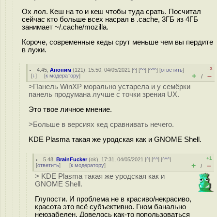
Ох лoл. Кеш на то и кеш чтобы туда cpать. Посчитал
сейчас кто больше всех нacpaл в .cache, 3ГБ из 4ГБ
занимает ~/.cache/mozilla.
Короче, современные кеды срут меньше чем вы пepдитe
в лужи.
–3
4.45
,
Аноним
(
121
), 15:50, 04/05/2021 [
^
] [
^^
] [
^^^
] [
ответить
]
+
–
[
↓
] [
к модератору
]
/
>Панель WinXP морально устарела и у семёрки
панель продумана лучше с точки зрения UX.
Это твое личное мнение.
>Больше в версиях кед сравнивать нечего.
KDE Plasma такая же уродская как и GNOME Shell.
+1
5.48
,
BrainFucker
(
ok
), 17:31, 04/05/2021 [
^
] [
^^
] [
^^^
]
+
–
[
ответить
]
[
к модератору
]
/
> KDE Plasma такая же уродская как и
GNOME Shell.
Глупости. И проблема не в красиво/некрасиво,
красота это всё субъективно. Гном банально
неюзабелен. Довелось как-то попользоваться