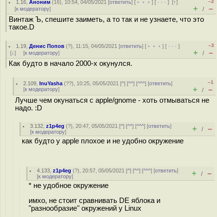
–2
1.16
,
Аноним
(
16
), 10:54, 04/05/2021 [
ответить
] [
﹢﹢﹢
] [
· · ·
]
[
↑
]
+
–
[
к модератору
]
/
Винтаж Ъ, спешите заиметь, а то так и не узнаете, что это
такое.D
–3
1.19
,
Денис Попов
(
?
), 11:15, 04/05/2021 [
ответить
] [
﹢﹢﹢
] [
· · ·
]
+
–
[
↓
] [
к модератору
]
/
Как будто в начало 2000-х окунулся.
–1
2.109
,
InuYasha
(
??
), 10:25, 05/05/2021 [
^
] [
^^
] [
^^^
] [
ответить
]
+
–
[
к модератору
]
/
Лучше чем окунаться с apple/gnome - хоть отмываться не
надо. :D
3.132
,
z1p4eg
(
?
), 20:47, 05/05/2021 [
^
] [
^^
] [
^^^
] [
ответить
]
+
–
/
[
к модератору
]
как будто у apple плохое и не удобно окружение
4.133
,
z1p4eg
(
?
), 20:57, 05/05/2021 [
^
] [
^^
] [
^^^
] [
ответить
]
+
–
/
[
к модератору
]
* не удобное окружение
имхо, не стоит сравнивать DE яблока и
"разнообразие" окружений у Linux