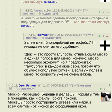
текст свёрнут,
показать
6.130
,
Аноним
(
130
), 19:26, 05/05/2021 [
^
] [
^^
] [
^^^
]
+
–
/
[
ответить
]
[
к модератору
]
А ничего не мешает сделать яблоподобный интерфейс в
подходящих для подобного DE ...
большой текст свёрнут,
показать
7.140
,
lockywolf
(
ok
), 09:32, 06/05/2021 [
^
] [
^^
] [
^^^
]
+
–
/
[
ответить
]
[
к модератору
]
Зачем мне яблоподобный интерфейс? Я
никогда не считал его удобным.
"Док" -- это просто глупость, отнимающая место,
а единая полоса для меню, конечно, место
несколько экономит, но я предпочитаю
"гамбургер" в каждом окне свой, потому что
обычно использую хоткеи, а если уж полез в
меню, то скорость уже не очень важна.
+1
2.18
,
Dzen Python
(
ok
), 11:07, 04/05/2021 [
^
] [
^^
] [
^^^
] [
ответить
]
+
–
[
↑
] [
к модератору
]
/
Можно. Разрешаю. Берешь и делаешь. Форматы там,
в принципе, как и файлы .colors похожи.
Можешь просто портировать Breeze или Papirus
всем сайтом - от иконок до оформления окон.