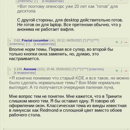
[
ответить
]
[
↑
] [
к модератору
]
>Вот поэтому опенсорс уже 20 лет как "готов" для
десктопа
С другой стороны, для desktop действительно готов.
Не готов он для laptop. Все претензии обычно, что у
анонима не работает вафля.
2.62
,
Fractal cucumber
(
ok
), 19:12, 04/05/2021 [
^
] [
^^
] [
^^^
]
+
–
/
[
ответить
]
[
↑
] [
к модератору
]
Вполне норм темы. Первая все супер, во второй бы
только кнопки окна заменить, но, думаю, это
настраивается.
2.124
,
Аноним
(
121
), 15:46, 05/05/2021 [
^
] [
^^
] [
^^^
] [
ответить
]
+
–
/
[
к модератору
]
>Я конечно понимаю что старый KDE и все такое, но можно
было сделать нормальные темы? Вон Mate нормально
выглядит. А то получается очередная паленая луна.
Мне вопрос тем не понятен. Мне кажется, что в Тринити
слишком много тем. Я бы оставил одну. Я говорю об
оформлении окон. Классическая тема из винды известная
в линуксах как Redmond и сплошной цвет вместо обоев
рабочего стола.