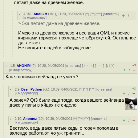
летает даже на древнем железе.
4.151
,
Аноним
(
151
), 11:24, 06/05/2021 [
^
] [
^^
] [
^^^
] [
ответить
]
+
–
/
[
к модератору
]
> 5ка летает даже на древнем железе.
Имею это древнее железо и все ваши QML и прочие
киригами тормозят похлеще четвёртокутей. Остальное
да, летает.
Не вводите людей в заблуждение.
–3
1.5
,
AHOHIM
(
?
), 10:28, 04/05/2021 [
ответить
] [
﹢﹢﹢
] [
· · ·
]
[
↓
] [
↑
]
+
–
[
к модератору
]
/
Как я понимаю вейланд не умеет?
+3
2.9
,
Dzen Python
(
ok
), 10:39, 04/05/2021 [
^
] [
^^
] [
^^^
] [
ответить
]
+
–
[
к модератору
]
/
А зачем? Qt3 были еще тогда, когда вашего вейланда
даже у папы в яйцах не сидело.
2.10
,
Аноним
(
10
), 10:39, 04/05/2021 [
^
] [
^^
] [
^^^
] [
ответить
]
+
–
/
[
к модератору
]
Вестимо, ведь даже пятые кеды с горем пополам в
вяленде работают, чо уж тринити...