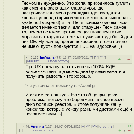
Гномом вынужденно. Это жoпa, приходилось гуглить
как сменить раскладку клавиатуры, где
настраивается смена раскладки, где находится
кнопка суспенда (приходилось в консоли выполнять
systemctl suspend) и т.д. Не, я понимаю зачем Гном
делается именно таким, для старушек Гном самое
то, ничего не имею против существования таких
маразмов, старушки тоже заслуживают удобный для
них DE. Ну ладно, против некрофилов тоже ничего
не имею, пусть пользуются TDE на "здоровье" ))
6.113
,
InuYasha
(
??
), 11:37, 05/05/2021 [
^
] [
^^
] [
^^^
]
+
–
/
[
ответить
]
[
к модератору
]
Про UX соглашусь, хоть и не на 100%. КДЕ
винсемь-стайл, где можно две буковки нажать и
получить радость - это хорошо.
> и устаивают помойку в ~/.config
И с этим соглашкусь. Но это общепрыщовая
проблема, потому что бородмины в своё время
дико боялись реестра. В итоге получили кашу
конфигов, которые между разными дистрами ещё и
несовместимы. :-|
+5
4.46
,
Аноним
(
121
), 16:07, 04/05/2021 [
^
] [
^^
] [
^^^
] [
ответить
]
+
–
[
↓
] [
↑
] [
к модератору
]
/