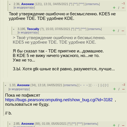
–1
2.36
,
Аноним
(
121
), 13:31, 04/05/2021 [
^
] [
^^
] [
^^^
] [
ответить
]
+
–
[
к модератору
]
/
Твоё утверждение ошибочно и бесмысленно. KDE5 не
удобнее TDE. TDE удобнее KDE.
3.195
,
Teocally
(
?
), 15:03, 07/05/2021 [
^
] [
^^
] [
^^^
] [
ответить
]
+
–
/
[
к модератору
]
> Твоё утверждение ошибочно и бесмысленно.
KDE5 не удобнее TDE. TDE удобнее KDE.
Я бы сказал так - TDE приятнее и...домашнее.
В KDE 5 не вижу ничего ужасного, но...не то.
Уже не то...
З.Ы. Хотя gtk-шные всё равно, разумеется, лучше...
–2
1.33
,
Аноним
(
34
), 13:18, 04/05/2021 [
ответить
] [
﹢﹢﹢
] [
· · ·
]
[
↓
] [
↑
]
+
–
[
к модератору
]
/
Пока не пофиксят
https://bugs.pearsoncomputing.net/show_bug.cgi?id=3182
,
пользоваться не буду.
// b.
2.85
,
Аноним
(
88
), 01:09, 05/05/2021 [
^
] [
^^
] [
^^^
] [
ответить
]
+
–
/