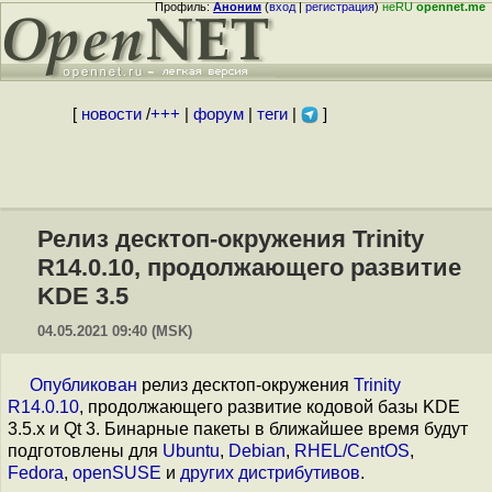
Профиль:
Аноним
(
вход
|
регистрация
)
неRU
opennet.me
[
новости
/
+++
|
форум
|
теги
|
]
Релиз десктоп-окружения Trinity
R14.0.10, продолжающего развитие
KDE 3.5
04.05.2021 09:40 (MSK)
Опубликован
релиз десктоп-окружения
Trinity
R14.0.10
, продолжающего развитие кодовой базы KDE
3.5.x и Qt 3. Бинарные пакеты в ближайшее время будут
подготовлены для
Ubuntu
,
Debian
,
RHEL/CentOS
,
Fedora
,
openSUSE
и
других дистрибутивов
.