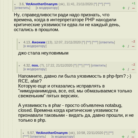
+1
3.6
,
YetAnotherOnanym
(
ok
), 11:41, 21/11/2020 [
^
] [
^^
] [
^^^
]
+
–
[
ответить
]
[
к модератору
]
/
Ну, справедливости ради надо признать, что
времена, когда в интерпретаторе PHP находили
критические уязвимости едва ли не каждый день,
остались в прошлом.
–2
4.13
,
Аноним
(
13
), 12:07, 21/11/2020 [
^
] [
^^
] [
^^^
] [
ответить
]
+
–
[
к модератору
]
/
джо стала неуловимым
–2
4.32
,
пох.
(
?
), 17:22, 21/11/2020 [
^
] [
^^
] [
^^^
] [
ответить
]
+
–
[
к модератору
]
/
Напомните, давно ли была уязвимость в php-fpm? ;-)
RCE, afair?
Которую еще и отказались исправлять в
"нимоднанимодна, все, eol, мы обмазываемся только
свеженьким" пятых версиях.
А уязвимость в phar - просто объявлена notabug,
closed. Времена когда критические уязвимости
признавали таковыми - видать да, давно прошли, и не
только в php.
+2
5.57
,
YetAnotherOnanym
(
ok
), 10:58, 22/11/2020 [
^
] [
^^
]
+
–
[
^^^
] [
ответить
]
[
к модератору
]
/