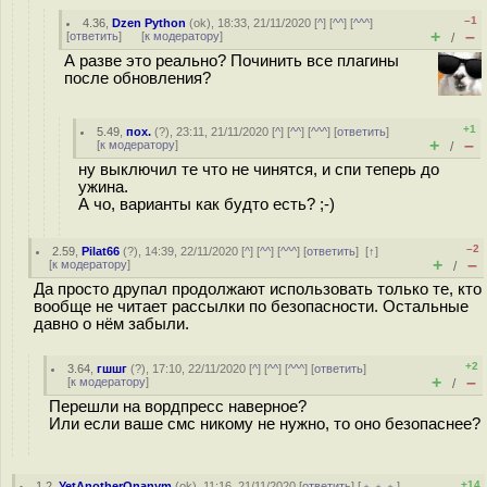
–1
4.36
,
Dzen Python
(
ok
), 18:33, 21/11/2020 [
^
] [
^^
] [
^^^
]
+
–
[
ответить
]
[
к модератору
]
/
А разве это реально? Починить все плагины
после обновления?
+1
5.49
,
пох.
(
?
), 23:11, 21/11/2020 [
^
] [
^^
] [
^^^
] [
ответить
]
+
–
[
к модератору
]
/
ну выключил те что не чинятся, и спи теперь до
ужина.
А чо, варианты как будто есть? ;-)
–2
2.59
,
Pilat66
(
?
), 14:39, 22/11/2020 [
^
] [
^^
] [
^^^
] [
ответить
]
[
↑
]
+
–
[
к модератору
]
/
Да просто друпал продолжают использовать только те, кто
вообще не читает рассылки по безопасности. Остальные
давно о нём забыли.
+2
3.64
,
гшшг
(
?
), 17:10, 22/11/2020 [
^
] [
^^
] [
^^^
] [
ответить
]
+
–
[
к модератору
]
/
Перешли на вордпресс наверное?
Или если ваше смс никому не нужно, то оно безопаснее?
+14
1.2
,
YetAnotherOnanym
(
ok
), 11:16, 21/11/2020 [
ответить
] [
﹢﹢﹢
]