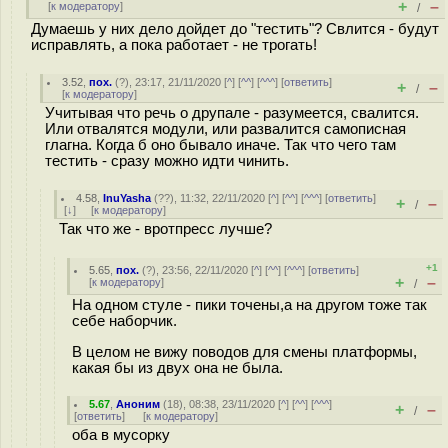
+
–
[
к модератору
]
/
Думаешь у них дело дойдет до "тестить"? Свлится - будут
исправлять, а пока работает - не трогать!
3.52
,
пох.
(
?
), 23:17, 21/11/2020 [
^
] [
^^
] [
^^^
] [
ответить
]
+
–
/
[
к модератору
]
Учитывая что речь о друпале - разумеется, свалится.
Или отвалятся модули, или развалится самописная
глагна. Когда б оно бывало иначе. Так что чего там
тестить - сразу можно идти чинить.
4.58
,
InuYasha
(
??
), 11:32, 22/11/2020 [
^
] [
^^
] [
^^^
] [
ответить
]
+
–
/
[
↓
] [
к модератору
]
Так что же - вротпресс лучше?
+1
5.65
,
пох.
(
?
), 23:56, 22/11/2020 [
^
] [
^^
] [
^^^
] [
ответить
]
+
–
[
к модератору
]
/
На одном стуле - пики точены,а на другом тоже так
себе наборчик.
В целом не вижу поводов для смены платформы,
какая бы из двух она не была.
5.67
,
Аноним
(
18
), 08:38, 23/11/2020 [
^
] [
^^
] [
^^^
]
+
–
/
[
ответить
]
[
к модератору
]
оба в мусорку