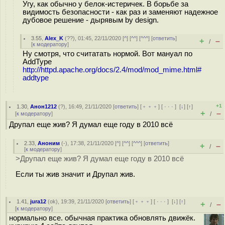
Угу, как обычно у белок-истеричек. В борьбе за
видимость безопасности - как раз и заменяют надежное
дубовое решение - дырявым by design.
3.55
,
Alex_K
(
??
), 01:45, 22/11/2020 [
^
] [
^^
] [
^^^
] [
ответить
]
+
–
/
[
к модератору
]
Ну смотря, что считатать нормой. Вот мануал по
AddType
http://httpd.apache.org/docs/2.4/mod/mod_mime.html#
addtype
+1
1.30
,
Анон1212
(
?
), 16:49, 21/11/2020 [
ответить
] [
﹢﹢﹢
] [
· · ·
]
[
↓
] [
↑
]
+
–
[
к модератору
]
/
Друпал еще жив? Я думал еще году в 2010 всё
2.33
,
Аноним
(
-
), 17:38, 21/11/2020 [
^
] [
^^
] [
^^^
] [
ответить
]
+
–
/
[
к модератору
]
>Друпал еще жив? Я думал еще году в 2010 всё
Если ты жив значит и Друпал жив.
1.41
,
jura12
(
ok
), 19:39, 21/11/2020 [
ответить
] [
﹢﹢﹢
] [
· · ·
]
[
↓
] [
↑
]
+
–
/
[
к модератору
]
нормально все. обычная практика обновлять движёк.