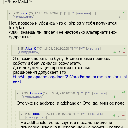
</FilesMatch>
+1
2.31
,
пох.
(
?
), 17:19, 21/11/2020 [
^
] [
^^
] [
^^^
] [
ответить
]
[
↓
]
+
–
[
к модератору
]
/
Нет, проверь и убедись что с .php.txt у тебя получится
text/plain
Апач, знаешь ли, писали не настолько альтернативно-
одаренные.
+2
3.35
,
Alex_K
(
??
), 18:08, 21/11/2020 [
^
] [
^^
] [
^^^
] [
ответить
]
+
–
[
к модератору
]
/
Я с вами спорить не буду. В свое время проверял
работу и был удивлен результату.
Да и документация про множественные
расширения допускает это
http://httpd.apache.org/docs/2.4/mod/mod_mime.html#multipl
eext
+1
4.39
,
Аноним
(
12
), 19:04, 21/11/2020 [
^
] [
^^
] [
^^^
] [
ответить
]
+
–
[
к модератору
]
/
Это уже не addtype, а addhandler. Это, да, минное поле.
5.50
,
пох.
(
?
), 23:14, 21/11/2020 [
^
] [
^^
] [
^^^
] [
ответить
]
+
–
/
[
к модератору
]
Но addhandler используется в реальной жизни
примерно никем, а в нереальной - с ооочень редкой