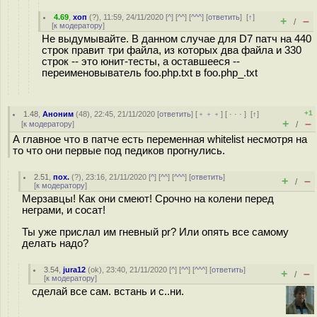
4.69
,
хоп
(
?
), 11:59, 24/11/2020 [
^
] [
^^
] [
^^^
] [
ответить
]
[
↑
]
+
–
/
[
к модератору
]
Не выдумывайте. В данном случае для D7 патч на 440
строк правит три файла, из которых два файла и 330
строк -- это юнит-тесты, а оставшееся --
переименовыватель foo.php.txt в foo.php_.txt
+1
1.48
,
Аноним
(
48
), 22:45, 21/11/2020 [
ответить
] [
﹢﹢﹢
] [
· · ·
]
[
↑
]
+
–
[
к модератору
]
/
А главное что в патче есть переменная whitelist несмотря на
то что они первые под педиков прогнулись.
2.51
,
пох.
(
?
), 23:16, 21/11/2020 [
^
] [
^^
] [
^^^
] [
ответить
]
+
–
/
[
к модератору
]
Мерзавцы! Как они смеют! Срочно на колени перед
неграми, и сосат!
Ты уже прислал им гневный pr? Или опять все самому
делать надо?
3.54
,
jura12
(
ok
), 23:40, 21/11/2020 [
^
] [
^^
] [
^^^
] [
ответить
]
+
–
/
[
к модератору
]
сделай все сам. встань и с..ни.