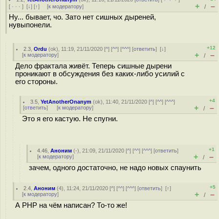
+
–
[
· · ·
]
[
↓
] [
↑
] [
к модератору
]
/
Ну... бывает, чо. Зато нет сишных дыреней,
нувыпонели.
+12
2.3
,
Ordu
(
ok
), 11:19, 21/11/2020 [
^
] [
^^
] [
^^^
] [
ответить
]
[
↓
]
+
–
[
к модератору
]
/
Дело фрактала живёт. Теперь сишные дырени
проникают в обсуждения без каких-либо усилий с
его стороны.
+4
3.5
,
YetAnotherOnanym
(
ok
), 11:40, 21/11/2020 [
^
] [
^^
] [
^^^
]
+
–
[
ответить
]
[
к модератору
]
/
Это я его кастую. Не спугни.
+1
4.46
,
Аноним
(
-
), 21:09, 21/11/2020 [
^
] [
^^
] [
^^^
] [
ответить
]
+
–
[
к модератору
]
/
зачем, одного достаточно, не надо новых спаунить
+5
2.4
,
Аноним
(
4
), 11:24, 21/11/2020 [
^
] [
^^
] [
^^^
] [
ответить
]
[
↑
]
+
–
[
к модератору
]
/
А PHP на чём написан? То-то же!