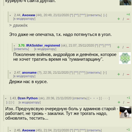
курирую 4 сайта друпал.
+4
2.44
,
Аноним
(
44
), 20:49, 21/11/2020 [
^
] [
^^
] [
^^^
] [
ответить
]
[
↓
]
+
–
[
к модератору
]
/
> движёк
Это даже не опечатка, т.к. надо потянуться в угол.
3.70
,
IRASoldier_registered
(
ok
), 21:07, 25/11/2020 [
^
] [
^^
] [
^^^
]
+
–
/
[
ответить
]
[
к модератору
]
Поколение войнов, андройдов и девчёнок, которое
не хочет тратить время на "гуманитарщину".
2.47
,
anoname
(
?
), 22:35, 21/11/2020 [
^
] [
^^
] [
^^^
] [
ответить
]
[
↑
]
+
–
/
[
к модератору
]
Держи нас в курсе.
+1
1.43
,
Dzen Python
(
ok
), 20:36, 21/11/2020 [
ответить
] [
﹢﹢﹢
] [
· · ·
]
+
–
[
↓
] [
↑
] [
к модератору
]
/
Иэх. Предчувсвую очередную боль у админов старой -
работает, не трожь - закалки. Тут же трогать надо,
обновлять, тестить...
+1
2.45
,
Аноним
(
45
), 21:04, 21/11/2020 [
^
] [
^^
] [
^^^
] [
ответить
]