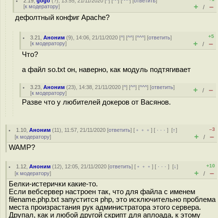
2.19
,
gogo
(
?
), 13:55, 21/11/2020 [
^
] [
^^
] [
^^^
] [
ответить
]
+
–
[
к модератору
]
/
дефолтный конфиг Apache?
+5
3.21
,
Аноним
(
9
), 14:06, 21/11/2020 [
^
] [
^^
] [
^^^
] [
ответить
]
+
–
[
к модератору
]
/
Что?
а файл so.txt он, наверно, как модуль подтягивает
3.23
,
Аноним
(
23
), 14:38, 21/11/2020 [
^
] [
^^
] [
^^^
] [
ответить
]
+
–
/
[
к модератору
]
Разве что у любителей докеров от Васянов.
–3
1.10
,
Аноним
(
11
), 11:57, 21/11/2020 [
ответить
] [
﹢﹢﹢
] [
· · ·
]
[
↑
]
+
–
[
к модератору
]
/
WAMP?
+10
1.12
,
Аноним
(
12
), 12:05, 21/11/2020 [
ответить
] [
﹢﹢﹢
] [
· · ·
]
[
↓
]
+
–
[
к модератору
]
/
Белки-истерички какие-то.
Если вебсервер настроен так, что для файла с именем
filename.php.txt запустится php, это исключительно проблема
места произрастания рук администратора этого сервера.
Друпал, как и любой другой скрипт для аплоада, к этому