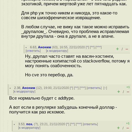
экзотикой, причем мертвой уже лет пятнадцать как.
Для php уж точно никем и никогда, это какое-то
совсем шизофреническое извращение.
В любом случае, не вижу как такое можно исправить
_друпалом_. Очевидно, что проблема исправляемая
внутри друпала - она в друпале, а не в апаче.
6.63
,
Аноним
(
63
), 16:55, 22/11/2020 [
^
] [
^^
] [
^^^
]
+
–
/
[
ответить
]
[
к модератору
]
Ну, друпал часто ставят на васян-хостинги,
настроенные копипастой со stackoverflow, потому я
могу понять озабоченность.
Но cve это перебор, да.
+1
2.38
,
Аноним
(
12
), 19:00, 21/11/2020 [
^
] [
^^
] [
^^^
] [
ответить
]
[
↑
]
+
–
[
к модератору
]
/
Все нормально будет с addtype.
А вот если в регулярке забудешь конечный доллар -
получится как раз искомое.
+1
3.53
,
пох.
(
?
), 23:21, 21/11/2020 [
^
] [
^^
] [
^^^
] [
ответить
]
+
–
[
к модератору
]
/