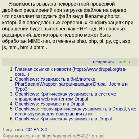
Уязвимость вызвана некорректной проверкой
двойных расширений при загрузке файлов на сервер,
что позволяет загрузить файл вида filename.php.txt,
который в определённых серверных конфигурациях при
обращении будет выполнен как PHP-код. Из опасных
расширений, для которых неверно может быть
обработан MIME-тип, отмечены phar, php, pl, py, cgi, asp,
js, html, htm и phtml.
+
–
исправить
/
+6
Главная ссылка к новости (
https://www.drupal.org/sa-
core...
)
OpenNews: Уязвимость в библиотеке
PharStreamWrapper, затрагивающая Drupal, Joomla и
Typo3
OpenNews: Критическая уязвимость в системе
управления web-контентом Drupal
OpenNews: Уязвимости в Drupal
OpenNews: Новая критическая уязвимость в Drupal, уже
используемая для совершения атак
OpenNews: Критическая уязвимость в Drupal
Лицензия:
CC BY 3.0
Короткая ссылка: https://opennet.ru/54127-drupal