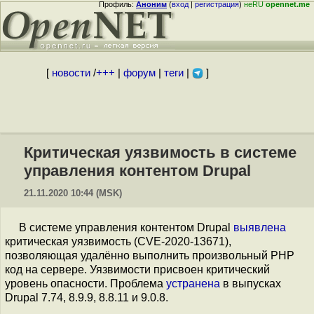
Профиль:
Аноним
(
вход
|
регистрация
)
неRU
opennet.me
[
новости
/
+++
|
форум
|
теги
|
]
Критическая уязвимость в системе
управления контентом Drupal
21.11.2020 10:44 (MSK)
В системе управления контентом Drupal
выявлена
критическая уязвимость (CVE-2020-13671),
позволяющая удалённо выполнить произвольный PHP
код на сервере. Уязвимости присвоен критический
уровень опасности. Проблема
устранена
в выпусках
Drupal 7.74, 8.9.9, 8.8.11 и 9.0.8.