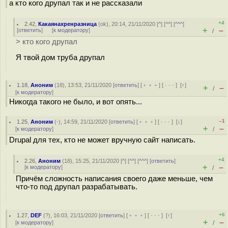
а кто кого друпал так и не рассказали
+4
2.42
,
Какаянахренразница
(
ok
), 20:14, 21/11/2020 [
^
] [
^^
] [
^^^
]
+
–
[
ответить
]
[
к модератору
]
/
> кто кого друпал
Я твой дом труба друпал
1.18
,
Аноним
(
18
), 13:53, 21/11/2020 [
ответить
] [
﹢﹢﹢
] [
· · ·
]
[
↑
]
+
–
/
[
к модератору
]
Никогда такого не было, и вот опять...
–1
1.25
,
Аноним
(
-
), 14:59, 21/11/2020 [
ответить
] [
﹢﹢﹢
] [
· · ·
]
[
↓
]
+
–
[
к модератору
]
/
Drupal для тех, кто не может вручную сайт написать.
+4
2.26
,
Аноним
(
18
), 15:25, 21/11/2020 [
^
] [
^^
] [
^^^
] [
ответить
]
+
–
[
к модератору
]
/
Причём сложность написания своего даже меньше, чем
что-то под друпал разрабатывать.
+6
1.27
,
DEF
(
?
), 16:03, 21/11/2020 [
ответить
] [
﹢﹢﹢
] [
· · ·
]
[
↑
]
+
–
[
к модератору
]
/