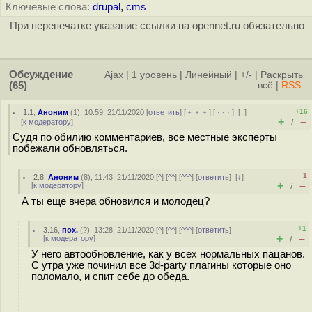
Ключевые слова:
drupal
,
cms
При перепечатке указание ссылки на opennet.ru обязательно
Обсуждение
Ajax
|
1 уровень
|
Линейный
|
+/-
|
Раскрыть
(65)
всё
|
RSS
+16
1.1
,
Аноним
(
1
), 10:59, 21/11/2020 [
ответить
] [
﹢﹢﹢
] [
· · ·
]
[
↓
]
+
–
[
к модератору
]
/
Судя по обилию комментариев, все местные эксперты
побежали обновляться.
–1
2.8
,
Аноним
(
8
), 11:43, 21/11/2020 [
^
] [
^^
] [
^^^
] [
ответить
]
[
↓
]
+
–
[
к модератору
]
/
А ты еще вчера обновился и молодец?
+1
3.16
,
пох.
(
?
), 13:28, 21/11/2020 [
^
] [
^^
] [
^^^
] [
ответить
]
+
–
[
к модератору
]
/
У него автообновление, как у всех нормальных пацанов.
С утра уже починил все 3d-party плагины которые оно
поломало, и спит себе до обеда.