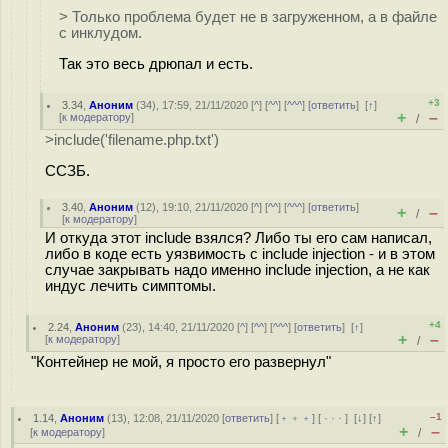
> Только проблема будет не в загруженном, а в файле
с инклудом.
Так это весь дрюпал и есть.
+3
3.34
,
Аноним
(
34
), 17:59, 21/11/2020 [
^
] [
^^
] [
^^^
] [
ответить
]
[
↑
]
+
–
[
к модератору
]
/
>include('filename.php.txt')
ССЗБ.
3.40
,
Аноним
(
12
), 19:10, 21/11/2020 [
^
] [
^^
] [
^^^
] [
ответить
]
+
–
/
[
к модератору
]
И откуда этот include взялся? Либо ты его сам написал,
либо в коде есть уязвимость с include injection - и в этом
случае закрывать надо именно include injection, а не как
индус лечить симптомы.
+4
2.24
,
Аноним
(
23
), 14:40, 21/11/2020 [
^
] [
^^
] [
^^^
] [
ответить
]
[
↑
]
+
–
[
к модератору
]
/
"Контейнер не мой, я просто его развернул"
–1
1.14
,
Аноним
(
13
), 12:08, 21/11/2020 [
ответить
] [
﹢﹢﹢
] [
· · ·
]
[
↓
] [
↑
]
+
–
[
к модератору
]
/