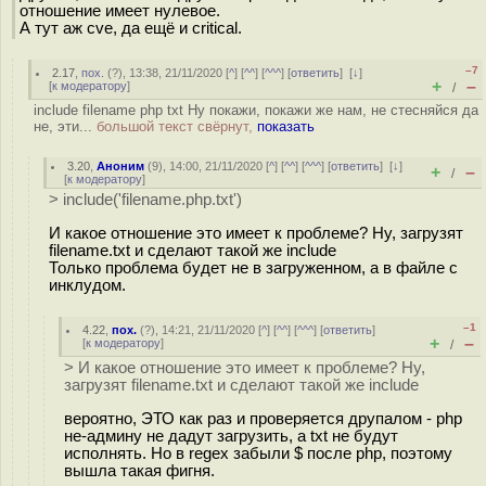
отношение имеет нулевое.
А тут аж cve, да ещё и critical.
–7
2.17
,
пох.
(
?
), 13:38, 21/11/2020 [
^
] [
^^
] [
^^^
] [
ответить
]
[
↓
]
+
–
[
к модератору
]
/
include filename php txt Ну покажи, покажи же нам, не стесняйся да
не, эти...
большой текст свёрнут,
показать
3.20
,
Аноним
(
9
), 14:00, 21/11/2020 [
^
] [
^^
] [
^^^
] [
ответить
]
[
↓
]
+
–
/
[
к модератору
]
> include('filename.php.txt')
И какое отношение это имеет к проблеме? Ну, загрузят
filename.txt и сделают такой же include
Только проблема будет не в загруженном, а в файле с
инклудом.
–1
4.22
,
пох.
(
?
), 14:21, 21/11/2020 [
^
] [
^^
] [
^^^
] [
ответить
]
+
–
[
к модератору
]
/
> И какое отношение это имеет к проблеме? Ну,
загрузят filename.txt и сделают такой же include
вероятно, ЭТО как раз и проверяется друпалом - php
не-админу не дадут загрузить, а txt не будут
исполнять. Но в regex забыли $ после php, поэтому
вышла такая фигня.