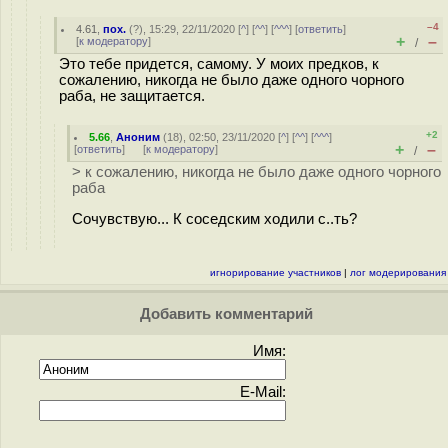
–4
4.61
,
пох.
(
?
), 15:29, 22/11/2020 [
^
] [
^^
] [
^^^
] [
ответить
]
+
–
[
к модератору
]
/
Это тебе придется, самому. У моих предков, к
сожалению, никогда не было даже одного чорного
раба, не защитается.
+2
5.66
,
Аноним
(
18
), 02:50, 23/11/2020 [
^
] [
^^
] [
^^^
]
+
–
[
ответить
]
[
к модератору
]
/
> к сожалению, никогда не было даже одного чорного
раба
Сочувствую... К соседским ходили с..ть?
игнорирование участников
|
лог модерирования
Добавить комментарий
Имя:
E-Mail: