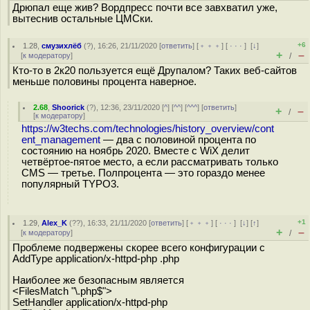
Дрюпал еще жив? Вордпресс почти все завхватил уже,
вытеснив остальные ЦМСки.
+6
1.28
,
смузихлёб
(
?
), 16:26, 21/11/2020 [
ответить
] [
﹢﹢﹢
] [
· · ·
]
[
↓
]
+
–
[
к модератору
]
/
Кто-то в 2к20 пользуется ещё Друпалом? Таких веб-сайтов
меньше половины процента наверное.
2.68
,
Shoorick
(
?
), 12:36, 23/11/2020 [
^
] [
^^
] [
^^^
] [
ответить
]
+
–
/
[
к модератору
]
https://w3techs.com/technologies/history_overview/cont
ent_management
— два с половиной процента по
состоянию на ноябрь 2020. Вместе с WiX делит
четвёртое-пятое место, а если рассматривать только
CMS — третье. Полпроцента — это гораздо менее
популярный TYPO3.
+1
1.29
,
Alex_K
(
??
), 16:33, 21/11/2020 [
ответить
] [
﹢﹢﹢
] [
· · ·
]
[
↓
] [
↑
]
+
–
[
к модератору
]
/
Проблеме подвержены скорее всего конфигурации с
AddType application/x-httpd-php .php
Наиболее же безопасным является
<FilesMatch "\.php$">
SetHandler application/x-httpd-php