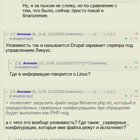
Ну, я за пыхом не слежу, но по сравнению с
тем, что было, сейчас просто покой и
благолепие.
–1
1.7
,
Аноним
(
8
), 11:42, 21/11/2020 [
ответить
] [
﹢﹢﹢
] [
· · ·
]
[
↓
] [
↑
]
+
–
[
к модератору
]
/
Уязвимость так и называется Drupal заражает сервера под
управлением Линукс.
+1
2.11
,
Аноним
(
11
), 11:59, 21/11/2020 [
^
] [
^^
] [
^^^
] [
ответить
]
+
–
[
к модератору
]
/
Где в информации говорится о Linux?
+2
1.9
,
Аноним
(
9
), 11:53, 21/11/2020 [
ответить
] [
﹢﹢﹢
] [
· · ·
]
[
↓
] [
↑
]
+
–
[
к модератору
]
/
> позволяет загрузить файл вида filename.php.txt, который в
определённых серверных конфигурациях при обращении
будет выполнен как PHP-код
а с чего это вообще уязвимость? Где такие _серверные_
конфигурации, которые имя файла режут и исполняют?
+1