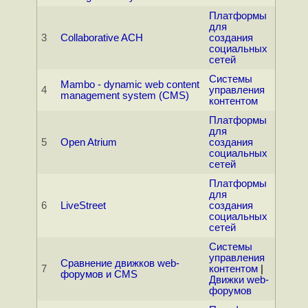
Платформы
для
3
Collaborative ACH
создания
социальных
сетей
Системы
Mambo - dynamic web content
4
управления
management system (CMS)
контентом
Платформы
для
5
Open Atrium
создания
социальных
сетей
Платформы
для
6
LiveStreet
создания
социальных
сетей
Системы
управления
Сравнение движков web-
7
контентом
|
форумов и CMS
Движки web-
форумов