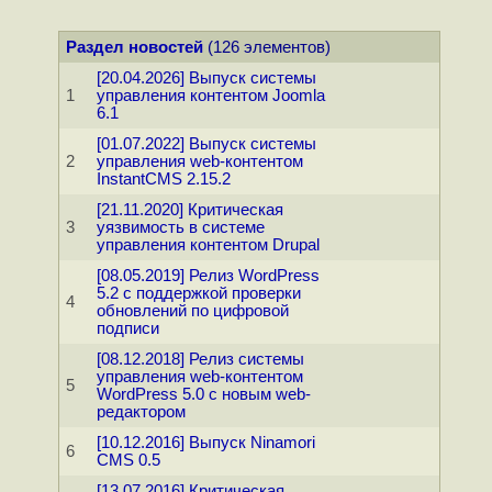
Раздел новостей
(126 элементов)
[20.04.2026] Выпуск системы
1
управления контентом Joomla
6.1
[01.07.2022] Выпуск системы
2
управления web-контентом
InstantCMS 2.15.2
[21.11.2020] Критическая
3
уязвимость в системе
управления контентом Drupal
[08.05.2019] Релиз WordPress
5.2 с поддержкой проверки
4
обновлений по цифровой
подписи
[08.12.2018] Релиз системы
управления web-контентом
5
WordPress 5.0 с новым web-
редактором
[10.12.2016] Выпуск Ninamori
6
CMS 0.5
[13.07.2016] Критическая