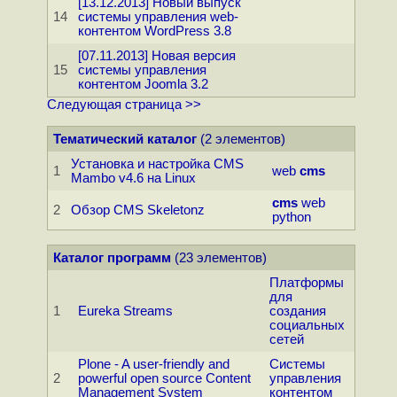
[13.12.2013] Новый выпуск
14
системы управления web-
контентом WordPress 3.8
[07.11.2013] Новая версия
15
системы управления
контентом Joomla 3.2
Следующая страница >>
Тематический каталог
(2 элементов)
Установка и настройка CMS
1
web
cms
Mambo v4.6 на Linux
cms
web
2
Обзор CMS Skeletonz
python
Каталог программ
(23 элементов)
Платформы
для
1
Eureka Streams
создания
социальных
сетей
Plone - A user-friendly and
Системы
2
powerful open source Content
управления
Management System
контентом