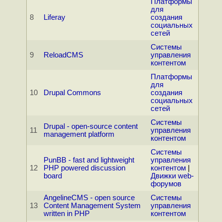
Платформы
для
8
Liferay
создания
социальных
сетей
Системы
9
ReloadCMS
управления
контентом
Платформы
для
10
Drupal Commons
создания
социальных
сетей
Системы
Drupal - open-source content
11
управления
management platform
контентом
Системы
PunBB - fast and lightweight
управления
12
PHP powered discussion
контентом
|
board
Движки web-
форумов
AngelineCMS - open source
Системы
13
Content Management System
управления
written in PHP
контентом