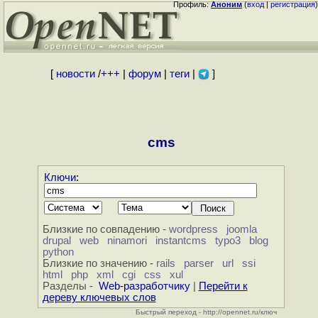
Профиль:
Аноним
(
вход
|
регистрация
)
[
новости
/
+++
|
форум
|
теги
|
]
cms
Ключи
:
Близкие по совпадению -
wordpress
joomla
drupal
web
ninamori
instantcms
typo3
blog
python
Близкие по значению -
rails
parser
url
ssi
html
php
xml
cgi
css
xul
Разделы -
Web-разработчику
|
Перейти к
дереву ключевых слов
Быстрый переход - http://opennet.ru/ключ