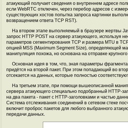
атакующий получает сведения о внутреннем адресе пол
если WebRTC отключен, через перебор адресов с измер
существующих хостов попытка запроса картинки выполн
возвращением ответа TCP RST).
На втором этапе выполняемый в браузере жертвы Jav
запрос HTTP POST на сервер атакующего, используя не
параметров сегментирования TCP и размера MTU в TCP-
опцией MSS (Maximum Segment Size), определяющей ма
манипуляция похожа, но основана на отправке крупног
Основная идея в том, что, зная параметры фрагмента
придётся на второй пакет. При этом попадающий во втор
отсекается на данных, которые полностью соответствуют
На третьем этапе, при помощи вышеописанной манипул
сервера атакующего специально подобранный HTTP-зап
на два пакета - пакет с HTTP-заголовками и частью данн
Система отслеживания соединений в сетевом стеке посчи
включит проброс пакетов для любого выбранного атакую
передачи данных.