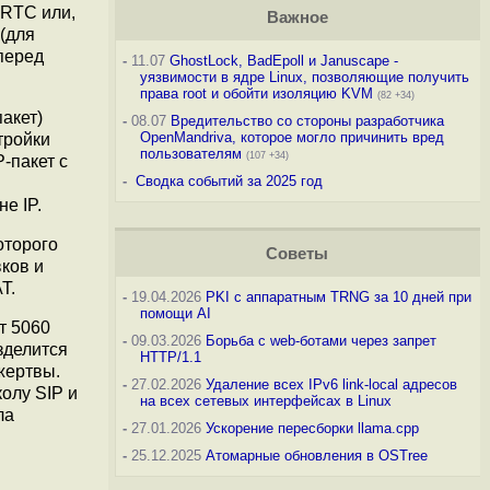
RTC или,
Важное
(для
перед
-
11.07
GhostLock, BadEpoll и Januscape -
уязвимости в ядре Linux, позволяющие получить
права root и обойти изоляцию KVM
(82 +34)
акет)
-
08.07
Вредительство со стороны разработчика
OpenMandriva, которое могло причинить вред
тройки
пользователям
(107 +34)
-пакет с
-
Сводка событий за 2025 год
е IP.
оторого
Советы
вков и
T.
-
19.04.2026
PKI с аппаратным TRNG за 10 дней при
помощи AI
т 5060
-
09.03.2026
Борьба с web-ботами через запрет
зделится
HTTP/1.1
 жертвы.
-
27.02.2026
Удаление всех IPv6 link-local адресов
олу SIP и
на всех сетевых интерфейсах в Linux
ла
-
27.01.2026
Ускорение пересборки llama.cpp
-
25.12.2025
Атомарные обновления в OSTree