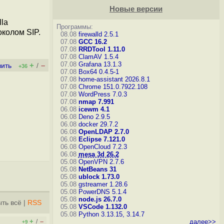
Новые версии
la
Программы:
колом SIP.
08.08
firewalld 2.5.1
07.08
GCC 16.2
07.08
RRDTool 1.11.0
07.08
ClamAV 1.5.4
07.08
Grafana 13.1.3
+
–
вить
/
+36
07.08
Box64 0.4.5-1
07.08
home-assistant 2026.8.1
07.08
Chrome 151.0.7922.108
07.08
WordPress 7.0.3
07.08
nmap 7.991
06.08
icewm 4.1
06.08
Deno 2.9.5
06.08
docker 29.7.2
06.08
OpenLDAP 2.7.0
06.08
Eclipse 7.121.0
06.08
OpenCloud 7.2.3
06.08
mesa 3d 26.2
05.08
OpenVPN 2.7.6
05.08
NetBeans 31
05.08
ublock 1.73.0
05.08
gstreamer 1.28.6
05.08
PowerDNS 5.1.4
05.08
node.js 26.7.0
ть всё
|
RSS
05.08
VSCode 1.132.0
05.08
Python 3.13.15, 3.14.7
+
–
/
далее>>
+9