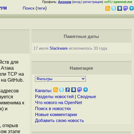
Профиль:
Аноним
(
вход
|
регистрация
)
неRU
opennet.me
РУМ
Поиск
(
теги
)
Памятные даты
17 июля
Slackware
исполнилось 33 года
йств для
. Атака
Навигация
или TCP на
на GitHub.
 адресов
Каналы:
зуется
Разделы новостей
|
Сводные
применима к
Что нового на OpenNet
x) и
Поиск в новостях
Новые комментарии
Добавить свою новость
, открыв
вом этапе