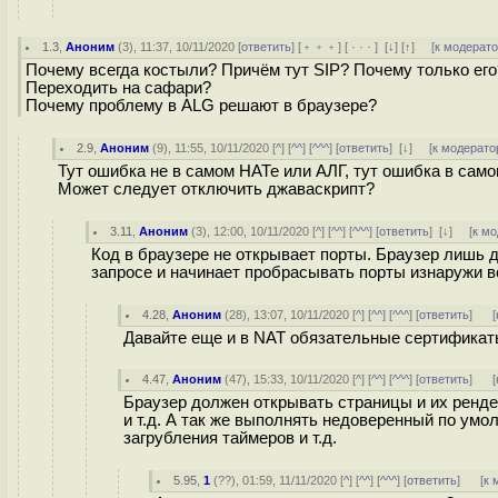
1.3
,
Аноним
(
3
), 11:37, 10/11/2020 [
ответить
] [
﹢﹢﹢
] [
· · ·
]
[
↓
] [
↑
] [
к модерат
Почему всегда костыли? Причём тут SIP? Почему только его?
Переходить на сафари?
Почему проблему в ALG решают в браузере?
2.9
,
Аноним
(
9
), 11:55, 10/11/2020 [
^
] [
^^
] [
^^^
] [
ответить
]
[
↓
] [
к модерато
Тут ошибка не в самом НАТе или АЛГ, тут ошибка в само
Может следует отключить джаваскрипт?
3.11
,
Аноним
(
3
), 12:00, 10/11/2020 [
^
] [
^^
] [
^^^
] [
ответить
]
[
↓
] [
к м
Код в браузере не открывает порты. Браузер лишь д
запросе и начинает пробрасывать порты изнаружи в
4.28
,
Аноним
(
28
), 13:07, 10/11/2020 [
^
] [
^^
] [
^^^
] [
ответить
]
[
Давайте еще и в NAT обязательные сертификаты 
4.47
,
Аноним
(
47
), 15:33, 10/11/2020 [
^
] [
^^
] [
^^^
] [
ответить
]
[
Браузер должен открывать страницы и их ренде
и т.д. А так же выполнять недоверенный по умо
загрубления таймеров и т.д.
5.95
,
1
(
??
), 01:59, 11/11/2020 [
^
] [
^^
] [
^^^
] [
ответить
]
[
к 