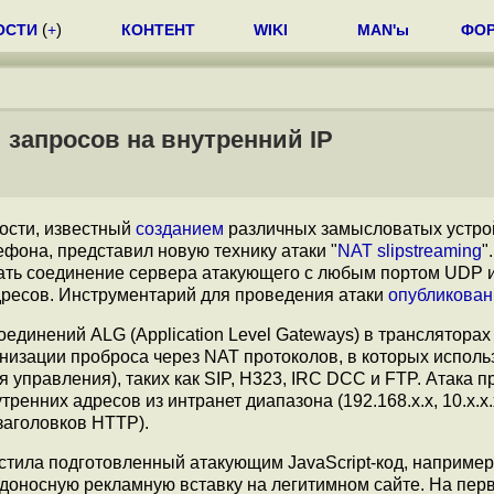
ОСТИ
(
+
)
КОНТЕНТ
WIKI
MAN'ы
ФО
и запросов на внутренний IP
ости, известный
созданием
различных замысловатых устро
ефона, представил новую технику атаки "
NAT slipstreaming
"
вать соединение сервера атакующего с любым портом UDP 
дресов. Инструментарий для проведения атаки
опубликован
динений ALG (Application Level Gateways) в трансляторах
низации проброса через NAT протоколов, в которых исполь
я управления), таких как SIP, H323, IRC DCC и FTP. Атака 
енних адресов из интранет диапазона (192.168.x.x, 10.x.x.
заголовков HTTP).
стила подготовленный атакующим JavaScript-код, например
доносную рекламную вставку на легитимном сайте. На пер