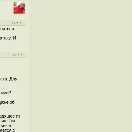
+
–
/
+1
порты и
атаку. И
+
–
/
+6
ств. Для
гами?
даже об
ходящее из
ия. Так
льные
лается с