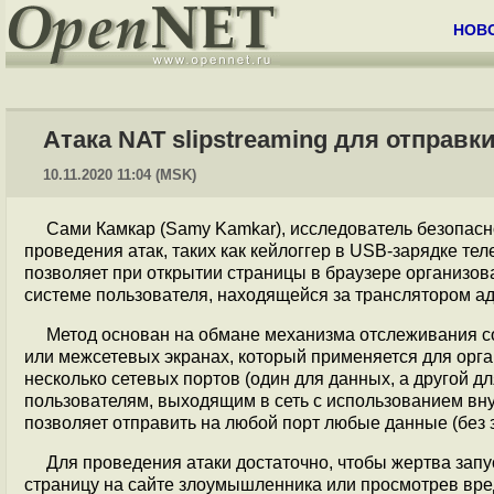
НОВ
Атака NAT slipstreaming для отправк
10.11.2020 11:04 (MSK)
Сами Камкар (Samy Kamkar), исследователь безопасн
проведения атак, таких как кейлоггер в USB-зарядке тел
позволяет при открытии страницы в браузере организо
системе пользователя, находящейся за транслятором а
Метод основан на обмане механизма отслеживания сое
или межсетевых экранах, который применяется для орга
несколько сетевых портов (один для данных, а другой дл
пользователям, выходящим в сеть с использованием внутр
позволяет отправить на любой порт любые данные (без 
Для проведения атаки достаточно, чтобы жертва запу
страницу на сайте злоумышленника или просмотрев вре