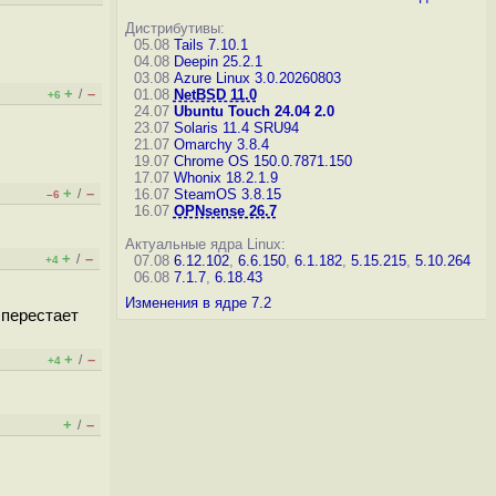
Дистрибутивы:
05.08
Tails 7.10.1
04.08
Deepin 25.2.1
03.08
Azure Linux 3.0.20260803
+
–
/
01.08
NetBSD 11.0
+6
24.07
Ubuntu Touch 24.04 2.0
23.07
Solaris 11.4 SRU94
21.07
Omarchy 3.8.4
19.07
Chrome OS 150.0.7871.150
17.07
Whonix 18.2.1.9
+
–
/
16.07
SteamOS 3.8.15
–6
16.07
OPNsense 26.7
Актуальные ядра Linux:
+
–
/
07.08
6.12.102
,
6.6.150
,
6.1.182
,
5.15.215
,
5.10.264
+4
06.08
7.1.7
,
6.18.43
Изменения в ядре 7.2
ь перестает
+
–
/
+4
+
–
/