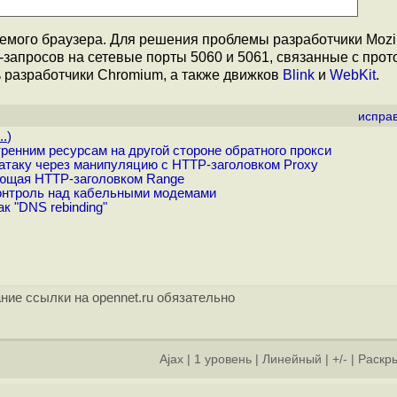
емого браузера. Для решения проблемы разработчики Mozil
апросов на сетевые порты 5060 и 5061, связанные с прото
 разработчики Chromium, а также движков
Blink
и
WebKit
.
испра
..
)
ренним ресурсам на другой стороне обратного прокси
таку через манипуляцию с HTTP-заголовком Proxy
ующая HTTP-заголовком Range
контроль над кабельными модемами
 "DNS rebinding"
ние ссылки на opennet.ru обязательно
Ajax
|
1 уровень
|
Линейный
|
+/-
|
Раскры
]