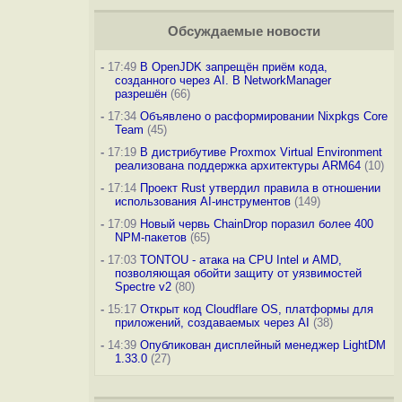
Обсуждаемые новости
-
17:49
В OpenJDK запрещён приём кода,
созданного через AI. В NetworkManager
разрешён
(66)
-
17:34
Объявлено о расформировании Nixpkgs Core
Team
(45)
-
17:19
В дистрибутиве Proxmox Virtual Environment
реализована поддержка архитектуры ARM64
(10)
-
17:14
Проект Rust утвердил правила в отношении
использования AI-инструментов
(149)
-
17:09
Новый червь ChainDrop поразил более 400
NPM-пакетов
(65)
-
17:03
TONTOU - атака на CPU Intel и AMD,
позволяющая обойти защиту от уязвимостей
Spectre v2
(80)
-
15:17
Открыт код Cloudflare OS, платформы для
приложений, создаваемых через AI
(38)
-
14:39
Опубликован дисплейный менеджер LightDM
1.33.0
(27)