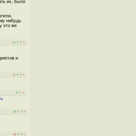
ать их, было
атели,
ому нибудь
у это же
+
–
/
+3
криптов и
+
–
/
–1
+
–
/
ть
+
–
/
+3
+
–
/
–2