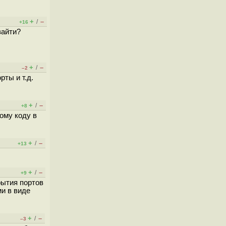
+
–
/
+16
зайти?
+
–
/
–2
ты и т.д.
+
–
/
+8
ому коду в
+
–
/
+13
+
–
/
+9
рытия портов
ми в виде
+
–
/
–3