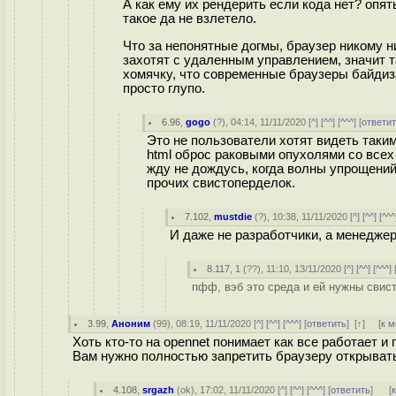
А как ему их рендерить если кода нет? опят
такое да не взлетело.
Что за непонятные догмы, браузер никому ни
захотят с удаленным управлением, значит т
хомячку, что современные браузеры байдиза
просто глупо.
6.96
,
gogo
(
?
), 04:14, 11/11/2020 [
^
] [
^^
] [
^^^
] [
ответи
Это не пользователи хотят видеть таким
html оброс раковыми опухолями со всех
жду не дождусь, когда волны упрощений 
прочих свистоперделок.
7.102
,
mustdie
(
?
), 10:38, 11/11/2020 [
^
] [
^^
] [
^^^
И даже не разработчики, а менеджер
8.117
,
1
(
??
), 11:10, 13/11/2020 [
^
] [
^^
] [
^^^
] 
пфф, вэб это среда и ей нужны свист
3.99
,
Аноним
(
99
), 08:19, 11/11/2020 [
^
] [
^^
] [
^^^
] [
ответить
]
[
↑
] [
к 
Хоть кто-то на opennet понимает как все работает и 
Вам нужно полностью запретить браузеру открывать
4.108
,
srgazh
(
ok
), 17:02, 11/11/2020 [
^
] [
^^
] [
^^^
] [
ответить
]
[