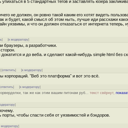
ь упихаться в 5 стандартных тегов и заставлять юзера закликив
чего не должен, он ровно такой каким его хотят видеть пользов
ак и будет, какой смысл об этом ныть, лучше иди расскажи как
йн уязвимы, и что он должен отказаться от интернета теперь, н
ть
]
[
к модератору
]
и браузеры, а разработчики.
 сторон.
докатится и до веба. и сделают какой-нибудь simple html без с
] [
ответить
]
[
к модератору
]
ы корпораций. "Веб это платформа" и вот это всё.
[
ответить
]
[
к модератору
]
орверделки, так же как этим вашим питонам руб...
текст свёрнут,
показа
модератору
]
почему.
 порты, чтобы спасти себя от уязвимостей и бэкдоров.
к модератору
]