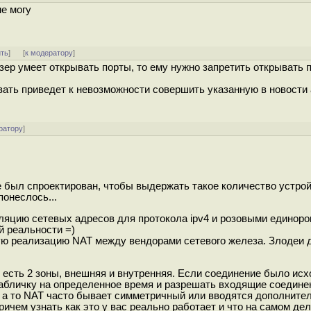
не могу
ить
]
[
к модератору
]
зер умеет открывать порты, то ему нужно запретить открывать 
вать приведет к невозможности совершить указанную в новости 
ратору
]
е был спроектирован, чтобы выдержать такое количество устрой
онеслось...
яцию сетевых адресов для протокола ipv4 и розовыми единоро
й реальности =)
ую реализацию NAT между вендорами сетевого железа. Злодеи 
, есть 2 зоны, внешняя и внутренняя. Если соединение было ис
табличку на определенное время и разрешать входящие соединен
 а то NAT часто бывает симметричный или вводятся дополните
Причем узнать как это у вас реально работает и что на самом де