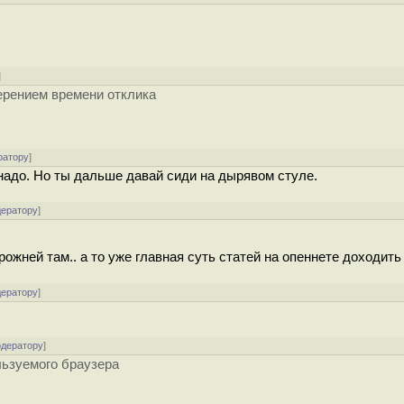
]
ерением времени отклика
ратору
]
надо. Но ты дальше давай сиди на дырявом стуле.
дератору
]
торожней там.. а то уже главная суть статей на опеннете доходит
дератору
]
одератору
]
льзуемого браузера