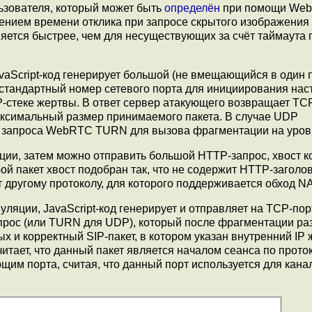
ьзователя, который может быть
определён
при помощи Web
ением времени отклика при запросе скрытого изображения 
яется быстрее, чем для несуществующих за счёт таймаута 
aScript-код генерирует большой (не вмещающийся в один п
стандартный номер сетевого порта для инициирования нас
стеке жертвы. В ответ сервер атакующего возвращает TCP
ксимальный размер принимаемого пакета. В случае UDP
о запроса WebRTC TURN для вызова фрагментации на уровн
ции, затем можно отправить большой HTTP-запрос, хвост к
ой пакет хвост подобран так, что не содержит HTTP-заголо
 другому протоколу, для которого поддерживается обход NA
яции, JavaScript-код генерирует и отправляет на TCP-пор
рос (или TURN для UDP), который после фрагментации ра
ых и корректный SIP-пакет, в котором указан внутренний IP
тает, что данный пакет является началом сеанса по проток
щим порта, считая, что данный порт используется для кана