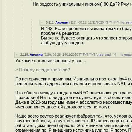
На редкость уникальный аноном)) 80 Да?? Ржу 
5.112
,
Аноним
(
112
), 00:13, 12/11/2020 [
^
] [
^^
] [
^^^
] [
ответ
И 443. Если проблема вызвана тем что брау
проблема решится.
Вы же не будете отрицать что запрет откры
любую другу заодно.
2.119
,
Аноним
(
119
), 02:26, 14/11/2020 [
^
] [
^^
] [
^^^
] [
ответить
]
[
↑
] [
к моде
Ух какие сложные вопросы у вас...
> Почему всегда костыли?
По историческим причинам. Изначально протокол ipv4 н
решения задач адресации начался использовать NAT, и п
Что общего между стандартом/RFC описывающее трансл
Правильно! Ни то ни другое не существует в объективно
Даже в 2020-ом году мы имеем абсолютно несовместим
именовании сущностей договориться не могут.
Чаще всего роутер реализует файрвол так, что, условно
внутренней зоны, то нужно записать IP-адреса:порты в 
работает домашнее барахло. Это минимальный вариант,
ограничения по IP внешнего источника или по IP порту. 