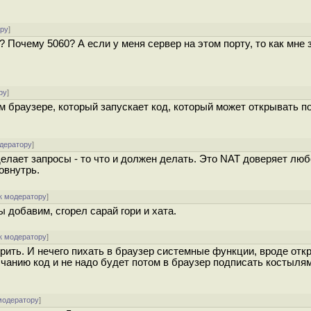
ору
]
 Почему 5060? А если у меня сервер на этом порту, то как мне 
ру
]
м браузере, который запускает код, который может открывать пор
одератору
]
елает запросы - то что и должен делать. Это NAT доверяет люб
овнутрь.
к модератору
]
добавим, сгорел сарай гори и хата.
к модератору
]
рить. И нечего пихать в браузер системные функции, вроде отк
лчанию код и не надо будет потом в браузер подписать костыля
модератору
]