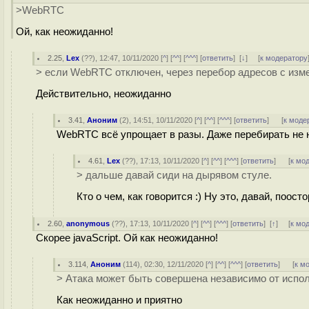
>WebRTC
Ой, как неожиданно!
2.25
,
Lex
(
??
), 12:47, 10/11/2020 [
^
] [
^^
] [
^^^
] [
ответить
]
[
↓
] [
к модератору
> если WebRTC отключен, через перебор адресов с изм
Действительно, неожиданно
3.41
,
Аноним
(
2
), 14:51, 10/11/2020 [
^
] [
^^
] [
^^^
] [
ответить
]
[
к моде
WebRTC всё упрощает в разы. Даже перебирать не 
4.61
,
Lex
(
??
), 17:13, 10/11/2020 [
^
] [
^^
] [
^^^
] [
ответить
]
[
к мо
> дальше давай сиди на дырявом стуле.
Кто о чем, как говорится :) Ну это, давай, поос
2.60
,
anonymous
(
??
), 17:13, 10/11/2020 [
^
] [
^^
] [
^^^
] [
ответить
]
[
↑
] [
к мо
Скорее javaScript. Ой как неожиданно!
3.114
,
Аноним
(
114
), 02:30, 12/11/2020 [
^
] [
^^
] [
^^^
] [
ответить
]
[
к м
> Атака может быть совершена независимо от испо
Как неожиданно и приятно