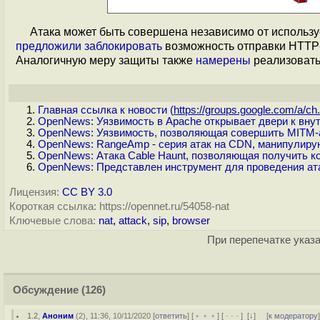
Атака может быть совершена независимо от использу
предложили
заблокировать
возможность отправки HTTP-з
Аналогичную меру защиты также
намерены
реализовать
Главная ссылка к новости (
https://groups.google.com/a/ch.
OpenNews: Уязвимость в Apache открывает двери к внут
OpenNews: Уязвимость, позволяющая совершить MITM-а
OpenNews: RangeAmp - серия атак на CDN, манипулир
OpenNews: Атака Cable Haunt, позволяющая получить 
OpenNews: Представлен инструмент для проведения атак
Лицензия:
CC BY 3.0
Короткая ссылка: https://opennet.ru/54058-nat
Ключевые слова:
nat
,
attack
,
sip
,
browser
При перепечатке указа
Обсуждение
(126)
1.2
,
Аноним
(
2
), 11:36, 10/11/2020 [
ответить
] [
﹢﹢﹢
] [
· · ·
]
[
↓
] [
к модератору