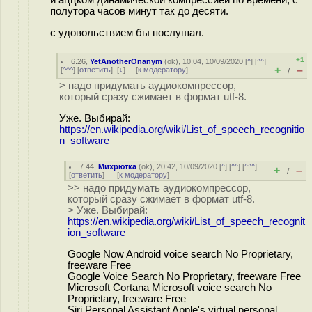
полутора часов минут так до десяти.
с удовольствием бы послушал.
+1
6.26
,
YetAnotherOnanym
(
ok
), 10:04, 10/09/2020 [
^
] [
^^
]
+
–
[
^^^
] [
ответить
]
[
↓
] [
к модератору
]
/
> надо придумать аудиокомпрессор,
который сразу сжимает в формат utf-8.
Уже. Выбирай:
https://en.wikipedia.org/wiki/List_of_speech_recognitio
n_software
7.44
,
Михрютка
(
ok
), 20:42, 10/09/2020 [
^
] [
^^
] [
^^^
]
+
–
/
[
ответить
]
[
к модератору
]
>> надо придумать аудиокомпрессор,
который сразу сжимает в формат utf-8.
> Уже. Выбирай:
https://en.wikipedia.org/wiki/List_of_speech_recognit
ion_software
Google Now Android voice search No Proprietary,
freeware Free
Google Voice Search No Proprietary, freeware Free
Microsoft Cortana Microsoft voice search No
Proprietary, freeware Free
Siri Personal Assistant Apple's virtual personal