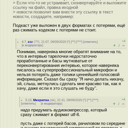
> Если что-то не устраивает, сконвертируйте и выложите
ссылку на файл, правка иходной
> новости позволит вам внести эту ссылку в текст
новости, создадите, например:
Подкаст уже выложен в двух форматах с потерями, ещё
раз сжимать кодеком с потерями не стоит.
+4
4.7
,
zzz
(
??
), 21:07, 09/09/2020 [
^
] [
^^
] [
^^^
] [
ответить
]
+
–
[
к модератору
]
/
Понимаю, наверняка многие обратят внимание на то,
что в интервью тарелочки недостаточно
проработанные и басы мутноватые от
переконвертирования интервью, которое наверняка
писалось на суперпрофессиональный микрофон и
нельзя потерять даже толики ценнейшей голосовой
информации. Сказал бы сразу "Я ничо делать нихачу,
эй, слыш, метнулись сделать мне красиво так, как я
хачу, даже если я это слушать не буду".
+4
5.13
,
Михрютка
(
ok
), 21:41, 09/09/2020 [
^
] [
^^
] [
^^^
]
+
–
[
ответить
]
[
к модератору
]
/
надо придумать аудиокомпрессор, который
сразу сжимает в формат utf-8.
пусть даже с потерей басов, рачиловом по середине
и аццком динамической компрессией по времени, с