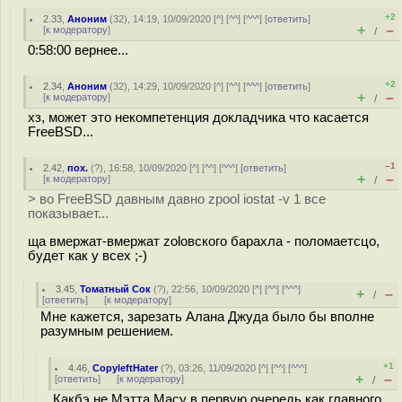
+2
2.33
,
Аноним
(
32
), 14:19, 10/09/2020 [
^
] [
^^
] [
^^^
] [
ответить
]
+
–
[
к модератору
]
/
0:58:00 вернее...
+2
2.34
,
Аноним
(
32
), 14:29, 10/09/2020 [
^
] [
^^
] [
^^^
] [
ответить
]
+
–
[
к модератору
]
/
хз, может это некомпетенция докладчика что касается
FreeBSD...
–1
2.42
,
пох.
(
?
), 16:58, 10/09/2020 [
^
] [
^^
] [
^^^
] [
ответить
]
+
–
[
к модератору
]
/
> во FreeBSD давным давно zpool iostat -v 1 все
показывает...
ща вмержат-вмержат zolовского барахла - поломаетсцо,
будет как у всех ;-)
3.45
,
Томатный Сок
(
?
), 22:56, 10/09/2020 [
^
] [
^^
] [
^^^
]
+
–
/
[
ответить
]
[
к модератору
]
Мне кажется, зарезать Алана Джуда было бы вполне
разумным решением.
+1
4.46
,
CopyleftHater
(
?
), 03:26, 11/09/2020 [
^
] [
^^
] [
^^^
]
+
–
[
ответить
]
[
к модератору
]
/
Какбэ не Мэтта Масу в первую очередь как главного