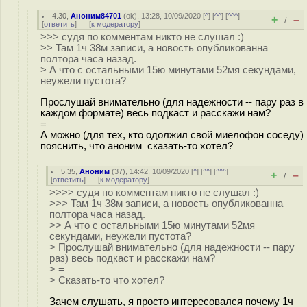
4.30
,
Аноним84701
(
ok
), 13:28, 10/09/2020 [
^
] [
^^
] [
^^^
]
+
–
/
[
ответить
]
[
к модератору
]
>>> судя по комментам никто не слушал :)
>> Там 1ч 38м записи, а новость опубликованна
полтора часа назад.
> А что с остальными 15ю минутами 52мя секундами,
неужели пустота?
Прослушай внимательно (для надежности -- пару раз в
каждом формате) весь подкаст и расскажи нам?
=
А можно (для тех, кто одолжил свой миелофон соседу)
пояснить, что аноним сказать-то хотел?
5.35
,
Аноним
(
37
), 14:42, 10/09/2020 [
^
] [
^^
] [
^^^
]
+
–
/
[
ответить
]
[
к модератору
]
>>>> судя по комментам никто не слушал :)
>>> Там 1ч 38м записи, а новость опубликованна
полтора часа назад.
>> А что с остальными 15ю минутами 52мя
секундами, неужели пустота?
> Прослушай внимательно (для надежности -- пару
раз) весь подкаст и расскажи нам?
> =
> Cказать-то что хотел?
Зачем слушать, я просто интересовался почему 1ч