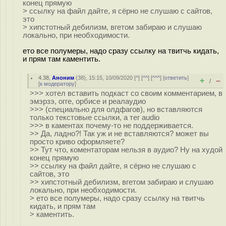
конец прямую
> ссылку на файл дайте, я сёрно не слушаю с сайтов,
это
> хипстотный дебилизм, вгетом забираю и слушаю
локально, при необходимости.
ето все полумеры, надо сразу ссылку на твитчь кидать,
и прям там каментить.
4.38
,
Аноним
(
38
), 15:15, 10/09/2020 [
^
] [
^^
] [
^^^
] [
ответить
]
+
–
/
[
к модератору
]
>>> хотел вставить подкаст со своим комментарием, в
эмэрзэ, огге, орбисе и реалаудио
>>> (специально для олдфагов), но вставляются
только текстовые ссылки, а тег audio
>>> в каментах почему-то не поддерживается.
>> Да, ладно?! Так уж и не вставляются? может вы
просто криво оформляете?
>> Тут что, коментаторам нельзя в аудио? Ну на худой
конец прямую
>> ссылку на файл дайте, я сёрно не слушаю с
сайтов, это
>> хипстотный дебилизм, вгетом забираю и слушаю
локально, при необходимости.
> ето все полумеры, надо сразу ссылку на твитчь
кидать, и прям там
> каментить.