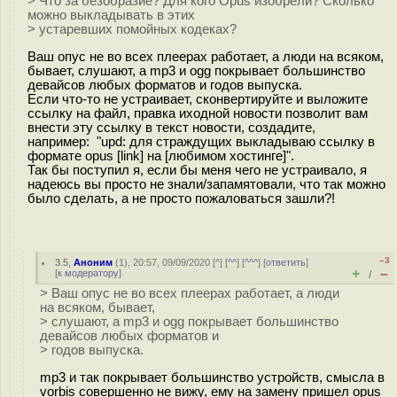
> Что за безобразие? Для кого Opus изобрели? Сколько
можно выкладывать в этих
> устаревших помойных кодеках?
Ваш опус не во всех плеерах работает, а люди на всяком,
бывает, слушают, а mp3 и ogg покрывает большинство
девайсов любых форматов и годов выпуска.
Если что-то не устраивает, сконвертируйте и выложите
ссылку на файл, правка иходной новости позволит вам
внести эту ссылку в текст новости, создадите,
например: "upd: для страждущих выкладываю ссылку в
формате opus [link] на [любимом хостинге]".
Так бы поступил я, если бы меня чего не устраивало, я
надеюсь вы просто не знали/запамятовали, что так можно
было сделать, а не просто пожаловаться зашли?!
–3
3.5
,
Аноним
(
1
), 20:57, 09/09/2020 [
^
] [
^^
] [
^^^
] [
ответить
]
+
–
[
к модератору
]
/
> Ваш опус не во всех плеерах работает, а люди
на всяком, бывает,
> слушают, а mp3 и ogg покрывает большинство
девайсов любых форматов и
> годов выпуска.
mp3 и так покрывает большинство устройств, смысла в
vorbis совершенно не вижу, ему на замену пришел opus