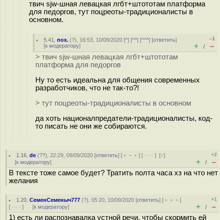
твич sjw-шная левацкая лгбт+штототам платформа
для педоргов, тут поцреоты-традиционалисты в
основном.
–1
5.41
,
пох.
(
?
), 16:53, 10/09/2020 [
^
] [
^^
] [
^^^
] [
ответить
]
+
–
[
к модератору
]
/
> твич sjw-шная левацкая лгбт+штототам
платформа для педоргов
Ну то есть идеальна для общения современных
разработчиков, что не так-то?!
> тут поцреоты-традиционалисты в основном
да хоть националпредатели-традиционалисты, код-
то писать не они же собираются.
+2
1.16
,
de
(
??
), 22:29, 09/09/2020 [
ответить
] [
﹢﹢﹢
] [
· · ·
]
[
↑
]
+
–
[
к модератору
]
/
В тексте тоже самое будет? Тратить полта часа хз на что нет
желания
+1
1.20
,
СеменСеменыч777
(
?
), 05:20, 10/09/2020 [
ответить
] [
﹢﹢﹢
]
+
–
[
· · ·
]
[
к модератору
]
/
1) есть ли распознавалка устной речи, чтобы скормить ей