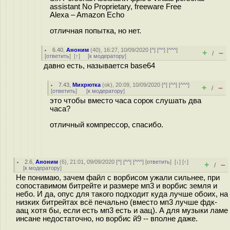
assistant No Proprietary, freeware Free
Alexa – Amazon Echo
отличная попытка, но нет.
6.40
,
Аноним
(
40
), 16:27, 10/09/2020 [
^
] [
^^
] [
^^^
]
+
–
/
[
ответить
]
[
↑
] [
к модератору
]
давно есть, называется base64
7.43
,
Михрютка
(
ok
), 20:09, 10/09/2020 [
^
] [
^^
] [
^^^
]
+
–
/
[
ответить
]
[
к модератору
]
это чтобы вместо часа сорок слушать два
часа?
отличный компрессор, спасибо.
2.6
,
Аноним
(
6
), 21:01, 09/09/2020 [
^
] [
^^
] [
^^^
] [
ответить
]
[
↓
] [
↑
]
+
–
/
[
к модератору
]
Не понимаю, зачем файл с ворбисом ужали сильнее, при
сопоставимом битрейте и размере мп3 и ворбис земля и
небо. И да, опус для такого подходит куда лучше обоих, на
низких битрейтах всё печально (вместо мп3 лучше фдк-
аац хотя бы, если есть мп3 есть и аац). А для музыки ламе
инсане недостаточно, но ворбис й9 -- вполне даже.