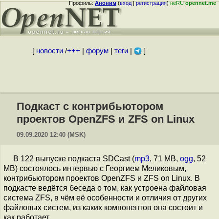
Профиль:
Аноним
(
вход
|
регистрация
)
неRU
opennet.me
[
новости
/
+++
|
форум
|
теги
|
]
Подкаст с контрибьютором
проектов OpenZFS и ZFS on Linux
09.09.2020 12:40 (MSK)
В 122 выпуске подкаста SDCast (
mp3
, 71 MB,
ogg
, 52
MB) состоялось интервью с Георгием Меликовым,
контрибьютором проектов OpenZFS и ZFS on Linux. В
подкасте ведётся беседа о том, как устроена файловая
система ZFS, в чём её особенности и отличия от других
файловых систем, из каких компонентов она состоит и
как работает.