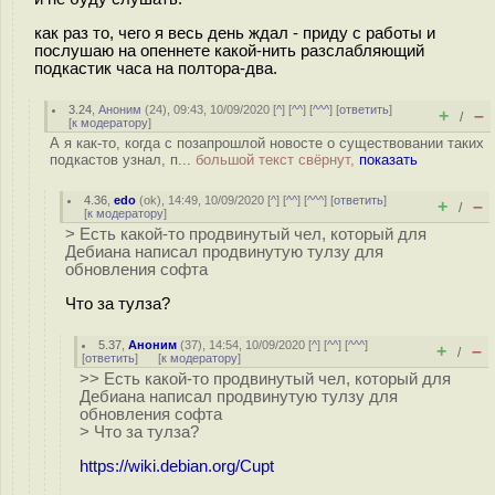
как раз то, чего я весь день ждал - приду с работы и
послушаю на опеннете какой-нить разслабляющий
подкастик часа на полтора-два.
3.24
,
Аноним
(
24
), 09:43, 10/09/2020 [
^
] [
^^
] [
^^^
] [
ответить
]
+
–
/
[
к модератору
]
А я как-то, когда с позапрошлой новосте о существовании таких
подкастов узнал, п...
большой текст свёрнут,
показать
4.36
,
edo
(
ok
), 14:49, 10/09/2020 [
^
] [
^^
] [
^^^
] [
ответить
]
+
–
/
[
к модератору
]
> Есть какой-то продвинутый чел, который для
Дебиана написал продвинутую тулзу для
обновления софта
Что за тулза?
5.37
,
Аноним
(
37
), 14:54, 10/09/2020 [
^
] [
^^
] [
^^^
]
+
–
/
[
ответить
]
[
к модератору
]
>> Есть какой-то продвинутый чел, который для
Дебиана написал продвинутую тулзу для
обновления софта
> Что за тулза?
https://wiki.debian.org/Cupt