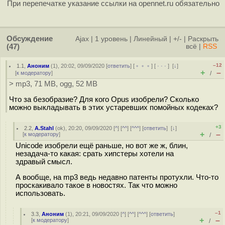
При перепечатке указание ссылки на opennet.ru обязательно
Обсуждение
Ajax
|
1 уровень
|
Линейный
|
+/-
|
Раскрыть
(47)
всё
|
RSS
–12
1.1
,
Аноним
(
1
), 20:02, 09/09/2020 [
ответить
] [
﹢﹢﹢
] [
· · ·
]
[
↓
]
+
–
[
к модератору
]
/
> mp3, 71 MB, ogg, 52 MB
Что за безобразие? Для кого Opus изобрели? Сколько
можно выкладывать в этих устаревших помойных кодеках?
+3
2.2
,
A.Stahl
(
ok
), 20:20, 09/09/2020 [
^
] [
^^
] [
^^^
] [
ответить
]
[
↓
]
+
–
[
к модератору
]
/
Unicode изобрели ещё раньше, но вот же ж, блин,
незадача-то какая: срать хипстеры хотели на
здравый смысл.
А вообще, на mp3 ведь недавно патенты протухли. Что-то
проскакивало такое в новостях. Так что можно
использовать.
–1
3.3
,
Аноним
(
1
), 20:21, 09/09/2020 [
^
] [
^^
] [
^^^
] [
ответить
]
+
–
[
к модератору
]
/