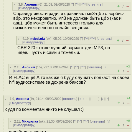
3.8
,
Аноним
(
6
), 21:09, 09/09/2020 [
^
] [
^^
] [
^^^
] [
ответить
]
+
–
/
[
к модератору
]
Справедливости ради, я сравнивал мп3-цбр с ворбис-
вбр, это некорректно, мп3 не должен быть цбр (как и
аац), цбр может быть интересен только для
низкокачественного онлайн вещания.
4.19
,
nebularia
(
ok
), 05:09, 10/09/2020 [
^
] [
^^
] [
^^^
] [
ответить
]
+
–
/
[
к модератору
]
CBR 320 это же лучший вариант для MP3, по
идее. Пусть и самый тяжёлый.
+3
2.15
,
Аноним
(
15
), 22:18, 09/09/2020 [
^
] [
^^
] [
^^^
] [
ответить
]
[
↑
]
+
–
[
к модератору
]
/
И FLAC ещё! А то как же я буду слушать подкаст на своей
hifi аудиосистеме за дохрена баксов?
+4
1.9
,
Аноним
(
9
), 21:14, 09/09/2020 [
ответить
] [
﹢﹢﹢
] [
· · ·
]
[
↓
] [
↑
]
+
–
[
к модератору
]
/
судя по комментам никто не слушал :)
+5
2.11
,
Михрютка
(
ok
), 21:30, 09/09/2020 [
^
] [
^^
] [
^^^
] [
ответить
]
[
↓
]
+
–
[
к модератору
]
/
и не буду слушать.