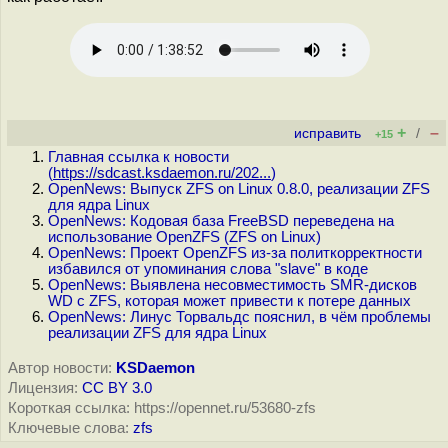
+
–
исправить
/
+15
Главная ссылка к новости
(
https://sdcast.ksdaemon.ru/202...
)
OpenNews: Выпуск ZFS on Linux 0.8.0, реализации ZFS
для ядра Linux
OpenNews: Кодовая база FreeBSD переведена на
использование OpenZFS (ZFS on Linux)
OpenNews: Проект OpenZFS из-за политкорректности
избавился от упоминания слова "slave" в коде
OpenNews: Выявлена несовместимость SMR-дисков
WD с ZFS, которая может привести к потере данных
OpenNews: Линус Торвальдс пояснил, в чём проблемы
реализации ZFS для ядра Linux
Автор новости:
KSDaemon
Лицензия:
CC BY 3.0
Короткая ссылка: https://opennet.ru/53680-zfs
Ключевые слова:
zfs