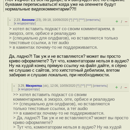
буквами переписываться! когда уже на опеннете будут
нормальные видеокомментарии??!!
2.23
,
Аноним
(
23
), 09:18, 10/09/2020 [
^
] [
^^
] [
^^^
] [
ответить
]
+
–
/
[
к модератору
]
> хотел вставить подкаст со своим комментарием, в
эмэрзэ, огге, орбисе и реалаудио
> (специально для олдфагов), но вставляются только
текстовые ссылки, а тег audio
> в каментах почему-то не поддерживается.
Да, ладно?! Так уж и не вставляются? может вы просто
криво оформляете? Тут что, коментаторам нельзя в аудио?
Ну на худой конец прямую ссылку на файл дайте, я сёрно
не слушаю с сайтов, это хипстотный дебилизм, вгетом
забираю и слушаю локально, при необходимости.
3.29
,
Михрютка
(
ok
), 12:06, 10/09/2020 [
^
] [
^^
] [
^^^
] [
ответить
]
+
–
/
[
к модератору
]
>> хотел вставить подкаст со своим
комментарием, в эмэрзэ, огге, орбисе и реалаудио
>> (специально для олдфагов), но вставляются
только текстовые ссылки, а тег audio
>> в каментах почему-то не поддерживается.
> Да, ладно?! Так уж и не вставляются? может вы просто
криво оформляете?
> Тут что, коментаторам нельзя в аудио? Ну на худой