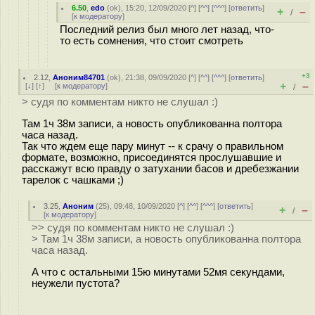
6.50
,
edo
(
ok
), 15:20, 12/09/2020 [
^
] [
^^
] [
^^^
] [
ответить
]
+
–
/
[
к модератору
]
Последний релиз был много лет назад, что-
то есть сомнения, что стоит смотреть
+3
2.12
,
Аноним84701
(
ok
), 21:38, 09/09/2020 [
^
] [
^^
] [
^^^
] [
ответить
]
+
–
[
↓
] [
↑
] [
к модератору
]
/
> судя по комментам никто не слушал :)
Там 1ч 38м записи, а новость опубликованна полтора
часа назад.
Так что ждем еще пару минут -- к срачу о правильном
формате, возможно, присоединятся прослушавшие и
расскажут всю правду о затухании басов и дребезжании
тарелок с чашками ;)
3.25
,
Аноним
(
25
), 09:48, 10/09/2020 [
^
] [
^^
] [
^^^
] [
ответить
]
+
–
/
[
к модератору
]
>> судя по комментам никто не слушал :)
> Там 1ч 38м записи, а новость опубликованна полтора
часа назад.
А что с остальными 15ю минутами 52мя секундами,
неужели пустота?