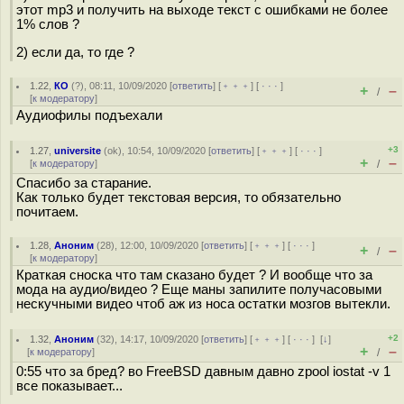
этот mp3 и получить на выходе текст с ошибками не более
1% слов ?
2) если да, то где ?
1.22
,
КО
(
?
), 08:11, 10/09/2020 [
ответить
] [
﹢﹢﹢
] [
· · ·
]
+
–
/
[
к модератору
]
Аудиофилы подъехали
+3
1.27
,
universite
(
ok
), 10:54, 10/09/2020 [
ответить
] [
﹢﹢﹢
] [
· · ·
]
+
–
[
к модератору
]
/
Спасибо за старание.
Как только будет текстовая версия, то обязательно
почитаем.
1.28
,
Аноним
(
28
), 12:00, 10/09/2020 [
ответить
] [
﹢﹢﹢
] [
· · ·
]
+
–
/
[
к модератору
]
Краткая сноска что там сказано будет ? И вообще что за
мода на аудио/видео ? Еще маны запилите получасовыми
нескучными видео чтоб аж из носа остатки мозгов вытекли.
+2
1.32
,
Аноним
(
32
), 14:17, 10/09/2020 [
ответить
] [
﹢﹢﹢
] [
· · ·
]
[
↓
]
+
–
[
к модератору
]
/
0:55 что за бред? во FreeBSD давным давно zpool iostat -v 1
все показывает...