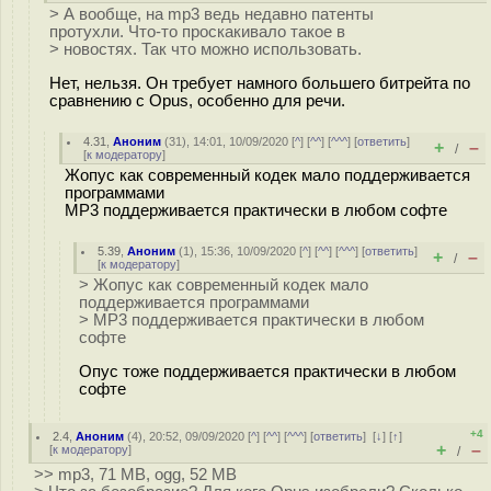
> А вообще, на mp3 ведь недавно патенты
протухли. Что-то проскакивало такое в
> новостях. Так что можно использовать.
Нет, нельзя. Он требует намного большего битрейта по
сравнению с Opus, особенно для речи.
4.31
,
Аноним
(
31
), 14:01, 10/09/2020 [
^
] [
^^
] [
^^^
] [
ответить
]
+
–
/
[
к модератору
]
Жопус как современный кодек мало поддерживается
программами
MP3 поддерживается практически в любом софте
5.39
,
Аноним
(
1
), 15:36, 10/09/2020 [
^
] [
^^
] [
^^^
] [
ответить
]
+
–
/
[
к модератору
]
> Жопус как современный кодек мало
поддерживается программами
> MP3 поддерживается практически в любом
софте
Опус тоже поддерживается практически в любом
софте
+4
2.4
,
Аноним
(
4
), 20:52, 09/09/2020 [
^
] [
^^
] [
^^^
] [
ответить
]
[
↓
] [
↑
]
+
–
[
к модератору
]
/
>> mp3, 71 MB, ogg, 52 MB