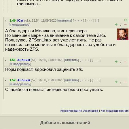
глиномеса...
+2
1.49
,
iCat
(
ok
), 13:54, 11/09/2020 [
ответить
] [
﹢﹢﹢
] [
· · ·
]
[
↑
]
+
–
[
к модератору
]
/
А благодарю и Меликова, и интервьюера.
По меньшей мере - за внимание к самой теме ZFS.
Пользуюсь ZFSonLinux вот уже лет пять. Не раз
возносил свои молитвы в благодарность за удобство и
надёжность ZFS.
1.51
,
Аноним
(
51
), 15:50, 14/09/2020 [
ответить
] [
﹢﹢﹢
] [
· · ·
]
+
–
/
[
к модератору
]
Норм подкаст, вдохновил заценить zfs.
1.52
,
Аноним
(
52
), 16:00, 15/09/2020 [
ответить
] [
﹢﹢﹢
] [
· · ·
]
+
–
/
[
к модератору
]
Спасибо за подкаст, интересно было послушать.
игнорирование участников
|
лог модерирования
Добавить комментарий