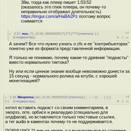
38м, тогда как плеер пишет 1:53:52
(оказалось это глюк плеера, он почему-то
неправильно отображал длительность)
https://imgur.com/a/HaBA2Pz
поэтому вопрос
снимается
+7
2.17
,
пох.
(
?
), 22:49, 09/09/2020 [
^
] [
^^
] [
^^^
] [
ответить
]
[
↑
]
+
–
[
к модератору
]
/
А зачем? Все что нужно узнать о zfs и ее "контрибьюторах"
понятно уже из формата представленной информации.
Я только не понимаю, почему какие-то древние "подкасты"
вместо нормального тиктока?
Ну или если ценное знание вообще невозможно донести за
15 секунд - нормального ролика на ютубе, с хорошей
монетизацией?
+3
1.10
,
Михрютка
(
ok
), 21:20, 09/09/2020 [
ответить
] [
﹢﹢﹢
] [
· · ·
]
[
↓
]
+
–
[
↑
] [
к модератору
]
/
хотел вставить подкаст со своим комментарием, в
эмэрзэ, огге, орбисе и реалаудио (специально для
олдфагов), но вставляются только текстовые ссылки,
а тег audio в каментах почему-то не поддерживается.
ПОРИЦАЮ! 21 век на дворе, а я вынужден все по старинке