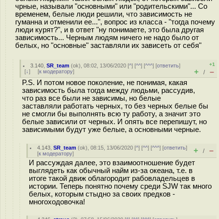
чрные, называли "основными" или "родительскими"... Со
временем, белые люди решили, что зависимость не
гуманна и отменили ее...", вопрос из класса - "тогда почему
люди курят?", и в ответ "ну понимаете, это была другая
зависимость... Черным людям ничего не надо было от
белых, но "основные" заставляли их зависеть от себя"
+1
3.140
,
SR_team
(
ok
), 08:02, 13/06/2020 [
^
] [
^^
] [
^^^
] [
ответить
]
+
–
[
↓
] [
к модератору
]
/
P.S. И потом новое поколение, не понимая, какая
зависимость была тогда между людьми, рассудив,
что раз все были не зависимы, но белые
заставляли работать черных, то без черных белые бы
не смогли бы выполнять всю ту работу, а значит это
белые зависили от черных. И опять все перепишут, но
зависимыми будут уже белые, а основными черные.
4.143
,
SR_team
(
ok
), 08:15, 13/06/2020 [
^
] [
^^
] [
^^^
] [
ответить
]
+
–
/
[
к модератору
]
И рассуждая далее, это взаимоотношение будет
выглядеть как обычный найм из-за океана, т.е. в
итоге такой движ облагородит рабовладельцев в
истории. Теперь понятно почему среди SJW так много
белых, которым стыдно за своих предков -
многоходовочка!