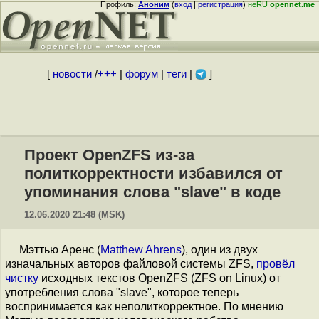
Профиль:
Аноним
(
вход
|
регистрация
)
неRU
opennet.me
[
новости
/
+++
|
форум
|
теги
|
]
Проект OpenZFS из-за
политкорректности избавился от
упоминания слова "slave" в коде
12.06.2020 21:48 (MSK)
Мэттью Аренс (
Matthew Ahrens
), один из двух
изначальных авторов файловой системы ZFS,
провёл
чистку
исходных текстов OpenZFS (ZFS on Linux) от
употребления слова "slave", которое теперь
воспринимается как неполиткорректное. По мнению