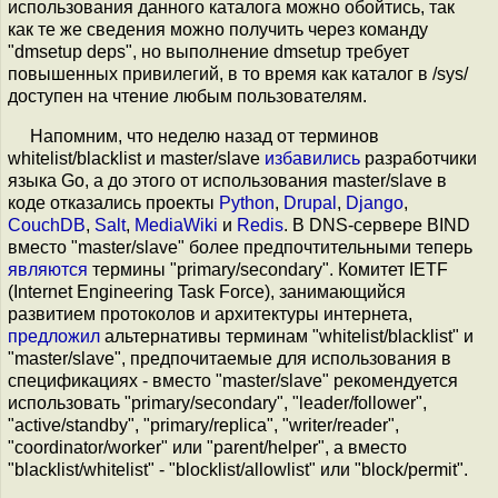
использования данного каталога можно обойтись, так
как те же сведения можно получить через команду
"dmsetup deps", но выполнение dmsetup требует
повышенных привилегий, в то время как каталог в /sys/
доступен на чтение любым пользователям.
Напомним, что неделю назад от терминов
whitelist/blacklist и master/slave
избавились
разработчики
языка Go, а до этого от использования master/slave в
коде отказались проекты
Python
,
Drupal
,
Django
,
CouchDB
,
Salt
,
MediaWiki
и
Redis
. В DNS-сервере BIND
вместо "master/slave" более предпочтительными теперь
являются
термины "primary/secondary". Комитет IETF
(Internet Engineering Task Force), занимающийся
развитием протоколов и архитектуры интернета,
предложил
альтернативы терминам "whitelist/blacklist" и
"master/slave", предпочитаемые для использования в
спецификациях - вместо "master/slave" рекомендуется
использовать "primary/secondary", "leader/follower",
"active/standby", "primary/replica", "writer/reader",
"coordinator/worker" или "parent/helper", а вместо
"blacklist/whitelist" - "blocklist/allowlist" или "block/permit".