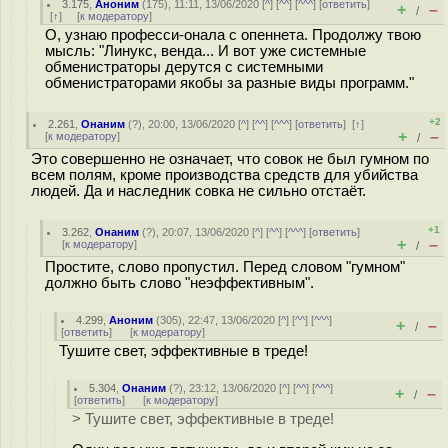
3.175
,
Аноним
(
175
), 11:11, 13/06/2020 [
^
] [
^^
] [
^^^
] [
ответить
]
+
–
/
[
↑
] [
к модератору
]
О, узнаю професси-онала с опеннета. Продолжу твою
мысль: "Линукс, венда... И вот уже системные
обменистраторы дерутся с системными
обменистраторами якобы за разные виды программ."
+2
2.261
,
Онаним
(
?
), 20:00, 13/06/2020 [
^
] [
^^
] [
^^^
] [
ответить
]
[
↑
]
+
–
[
к модератору
]
/
Это совершенно не означает, что совок не был гумном по
всем полям, кроме производства средств для убийства
людей. Да и наследник совка не сильно отстаёт.
+1
3.262
,
Онаним
(
?
), 20:07, 13/06/2020 [
^
] [
^^
] [
^^^
] [
ответить
]
+
–
[
к модератору
]
/
Простите, слово пропустил. Перед словом "гумном"
должно быть слово "неэффективным".
4.299
,
Аноним
(
305
), 22:47, 13/06/2020 [
^
] [
^^
] [
^^^
]
+
–
/
[
ответить
]
[
к модератору
]
Тушите свет, эффективные в треде!
5.304
,
Онаним
(
?
), 23:12, 13/06/2020 [
^
] [
^^
] [
^^^
]
+
–
/
[
ответить
]
[
к модератору
]
> Тушите свет, эффективные в треде!