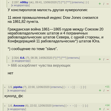
2.157
,
n00by
(
ok
), 09:41, 13/06/2020 [
^
] [
^^
] [
^^^
] [
ответить
]
[
↑
]
+
–
/
[
к модератору
]
У конспирологов малость другая нумерология:
11 июня промышленный индекс Dow Jones снизился
на 1861,82 пункта.
Гражданская война 1861—1865 годов между Союзом 20
нерабовладельческих штатов и 4 пограничных
рабовладельческих штатов Севера, с одной стороны, и
Конфедерацией 11 рабовладельческих*) штатов Юга.
*) сообщение по теме "slave".
2.314
,
б.б.
(
?
), 08:38, 14/06/2020 [
^
] [
^^
] [
^^^
] [
ответить
]
+
–
/
[
к модератору
]
> 666 оскорбляет чувства верующих
нет
+11
1.5
,
pipirka
(
?
), 22:00, 12/06/2020 [
ответить
] [
﹢﹢﹢
] [
· · ·
]
[
↑
]
+
–
[
к модератору
]
/
куколд_фс
+14
1.6
,
Аноним
(
6
), 22:02, 12/06/2020 [
ответить
] [
﹢﹢﹢
] [
· · ·
]
[
↓
]
+
–
[
к модератору
]
/