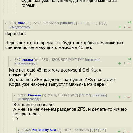
Один раз уже потушили, да и второй кмк не за
горами.
+9
1.20
,
Alex
(
??
), 22:17, 12/06/2020 [
ответить
] [
﹢﹢﹢
] [
· · ·
]
[
↓
] [
↑
]
+
–
[
к модератору
]
/
dependent
Через некоторое время это будет оскорблять мамикиных
специалистов живущих с мамкой в 45 лет.
+3
2.47
,
zurapa
(
ok
), 23:04, 12/06/2020 [
^
] [
^^
] [
^^^
] [
ответить
]
+
–
[
к модератору
]
/
Мне нет ещё 45 но я уже возмузён! Ох! Как я
возмущён!
Удалил все ZFS разделы, заглушил ZFS в системе.
Когда уже наконец выпустят маньяка Рэйзера?!
3.263
,
Онаним
(
?
), 20:09, 13/06/2020 [
^
] [
^^
] [
^^^
] [
ответить
]
+
–
/
[
к модератору
]
Вот вам не повезло.
А мне, за неимением разделов ZFS, и делать-то ничего
не пришлось.
:D
4.335
,
Ненавижу SJW
(
?
), 18:07, 14/06/2020 [
^
] [
^^
] [
^^^
]
+
–
/