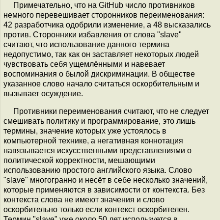
Примечательно, что на GitHub число противников
немного перевешивает сторонников переименования:
42 разработчика одобрили изменение, а 48 высказались
против. Сторонники избавления от слова "slave"
считают, что использование данного термина
недопустимо, так как он заставляет некоторых людей
чувствовать себя ущемлёнными и навевает
воспоминания о былой дискриминации. В обществе
указанное слово начало считаться оскорбительным и
вызывает осуждение.
Противники переименования считают, что не следует
смешивать политику и программирование, это лишь
термины, значение которых уже устоялось в
компьютерной технике, а негативная коннотация
навязывается искусственными представлениями о
политической корректности, мешающими
использованию простого английского языка. Слово
"slave" многогранно и несёт в себе несколько значений,
которые применяются в зависимости от контекста. Без
контекста слова не имеют значения и слово
оскорбительно только если контекст оскорбителен.
Термин "slave" уже около 50 лет используется в