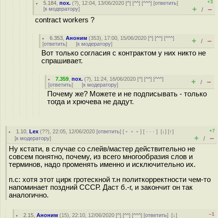
+3
5.184
,
пох.
(
?
), 12:04, 13/06/2020 [
^
] [
^^
] [
^^^
] [
ответить
]
+
–
[
к модератору
]
/
contract workers ?
6.353
,
Аноним
(
353
), 17:00, 15/06/2020 [
^
] [
^^
] [
^^^
]
+
–
/
[
ответить
]
[
к модератору
]
Вот только согласия с контрактом у них никто не
спрашивает.
7.359
,
пох.
(
?
), 11:24, 16/06/2020 [
^
] [
^^
] [
^^^
]
+
–
/
[
ответить
]
[
к модератору
]
Почему же? Можете и не подписывать - только
тогда и хрючева не дадут.
+7
1.10
,
Lex
(
??
), 22:05, 12/06/2020 [
ответить
] [
﹢﹢﹢
] [
· · ·
]
[
↓
] [
↑
]
+
–
[
к модератору
]
/
Ну кстати, в случае со слейв/мастер действительно не
совсем понятно, почему, из всего многообразия слов и
терминов, надо променять именно и исключительно их.
п.с: хотя этот цирк гротескной т.н политкорректности чем-то
напоминает поздний СССР. Даст б.-г, и закончит он так
аналогично.
–1
2.15
,
Аноним
(
15
), 22:10, 12/06/2020 [
^
] [
^^
] [
^^^
] [
ответить
]
[
↓
]