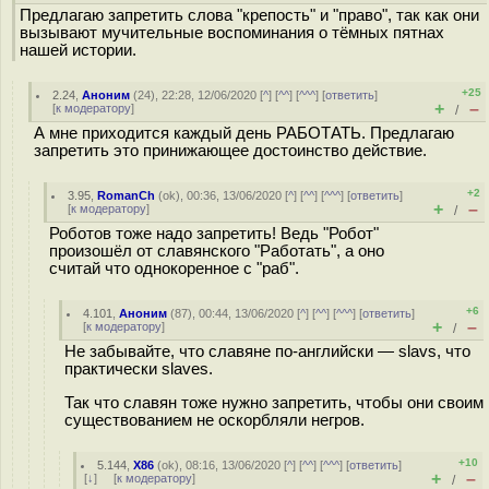
Предлагаю запретить слова "крепость" и "право", так как они
вызывают мучительные воспоминания о тёмных пятнах
нашей истории.
+25
2.24
,
Аноним
(
24
), 22:28, 12/06/2020 [
^
] [
^^
] [
^^^
] [
ответить
]
+
–
[
к модератору
]
/
А мне приходится каждый день РАБОТАТЬ. Предлагаю
запретить это принижающее достоинство действие.
+2
3.95
,
RomanCh
(
ok
), 00:36, 13/06/2020 [
^
] [
^^
] [
^^^
] [
ответить
]
+
–
[
к модератору
]
/
Роботов тоже надо запретить! Ведь "Робот"
произошёл от славянского "Работать", а оно
считай что однокоренное с "раб".
+6
4.101
,
Аноним
(
87
), 00:44, 13/06/2020 [
^
] [
^^
] [
^^^
] [
ответить
]
+
–
[
к модератору
]
/
Не забывайте, что славяне по-английски — slavs, что
практически slaves.
Так что славян тоже нужно запретить, чтобы они своим
существованием не оскорбляли негров.
+10
5.144
,
X86
(
ok
), 08:16, 13/06/2020 [
^
] [
^^
] [
^^^
] [
ответить
]
+
–
[
↓
] [
к модератору
]
/