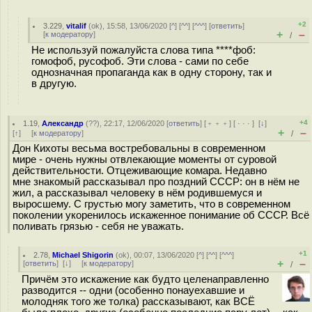
+2
3.229
,
vitalif
(
ok
), 15:58, 13/06/2020 [
^
] [
^^
] [
^^^
] [
ответить
]
+
–
[
к модератору
]
/
Не используй пожалуйста слова типа ****фоб:
гомофоб, русофоб. Эти слова - сами по себе
однозначная пропаганда как в одну сторону, так и
в другую.
+4
1.19
,
Александр
(
??
), 22:17, 12/06/2020 [
ответить
] [
﹢﹢﹢
] [
· · ·
]
[
↓
]
+
–
[
↑
] [
к модератору
]
/
Дон Кихоты весьма востребовальны в современном
мире - очень нужны отвлекающие моменты от суровой
действительности. Отцеживающие комара. Недавно
мне знакомый рассказывал про поздний СССР: он в нём не
жил, а рассказывал человеку в нём родившемуся и
выросшему. С грустью могу заметить, что в современном
поколении укоренилось искаженное понимание об СССР. Всё
поливать грязью - себя не уважать.
+1
2.78
,
Michael Shigorin
(
ok
), 00:07, 13/06/2020 [
^
] [
^^
] [
^^^
]
+
–
[
ответить
]
[
↓
] [
к модератору
]
/
Причём это искажение как будто целенаправленно
разводится -- одни (особенно понауехавшие и
молодняк того же толка) рассказывают, как ВСЁ