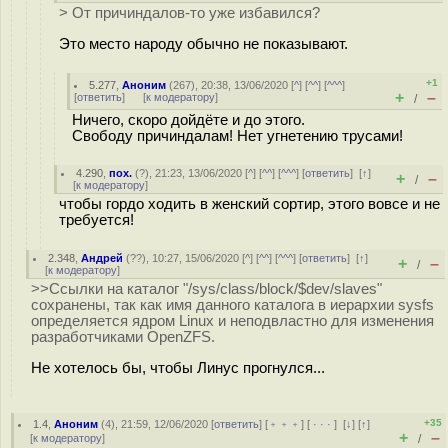
> От причиндалов-то уже избавился?
Это место народу обычно не показывают.
+1
5.277
,
Аноним
(
267
), 20:38, 13/06/2020 [
^
] [
^^
] [
^^^
]
+
–
[
ответить
]
[
к модератору
]
/
Ничего, скоро дойдёте и до этого.
Свободу причиндалам! Нет угнетению трусами!
4.290
,
пох.
(
?
), 21:23, 13/06/2020 [
^
] [
^^
] [
^^^
] [
ответить
]
[
↑
]
+
–
/
[
к модератору
]
чтобы гордо ходить в женский сортир, этого вовсе и не
требуется!
2.348
,
Андрей
(
??
), 10:27, 15/06/2020 [
^
] [
^^
] [
^^^
] [
ответить
]
[
↑
]
+
–
/
[
к модератору
]
>>Ссылки на каталог "/sys/class/block/$dev/slaves"
сохранены, так как имя данного каталога в иерархии sysfs
определяется ядром Linux и неподвластно для изменения
разработчиками OpenZFS.
Не хотелось бы, чтобы Линус прогнулся...
+35
1.4
,
Аноним
(
4
), 21:59, 12/06/2020 [
ответить
] [
﹢﹢﹢
] [
· · ·
]
[
↓
] [
↑
]
+
–
[
к модератору
]
/