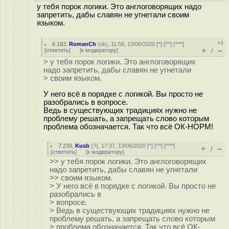
у тебя порок логики. Это англоговорящих надо
запретить, дабы славян не угнетали своим
языком.
+3
6.183
,
RomanCh
(
ok
), 11:56, 13/06/2020 [
^
] [
^^
] [
^^^
]
+
–
[
ответить
]
[
к модератору
]
/
> у тебя порок логики. Это англоговорящих
надо запретить, дабы славян не угнетали
> своим языком.
У него всё в порядке с логикой. Вы просто не
разобрались в вопросе.
Ведь в существующих традициях нужно не
проблему решать, а запрещать слово которым
проблема обозначается. Так что всё ОК-НОРМ!
7.239
,
Kusb
(
?
), 17:37, 13/06/2020 [
^
] [
^^
] [
^^^
]
+
–
/
[
ответить
]
[
к модератору
]
>> у тебя порок логики. Это англоговорящих
надо запретить, дабы славян не угнетали
>> своим языком.
> У него всё в порядке с логикой. Вы просто не
разобрались в
> вопросе.
> Ведь в существующих традициях нужно не
проблему решать, а запрещать слово которым
> проблема обозначается. Так что всё ОК-