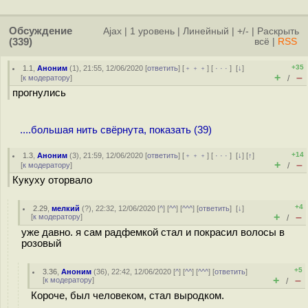
Обсуждение
Ajax
|
1 уровень
|
Линейный
|
+/-
|
Раскрыть
(339)
всё
|
RSS
+35
1.1
,
Аноним
(
1
), 21:55, 12/06/2020 [
ответить
] [
﹢﹢﹢
] [
· · ·
]
[
↓
]
+
–
[
к модератору
]
/
прогнулись
....большая нить свёрнута, показать (39)
+14
1.3
,
Аноним
(
3
), 21:59, 12/06/2020 [
ответить
] [
﹢﹢﹢
] [
· · ·
]
[
↓
] [
↑
]
+
–
[
к модератору
]
/
Кукуху оторвало
+4
2.29
,
мелкий
(
?
), 22:32, 12/06/2020 [
^
] [
^^
] [
^^^
] [
ответить
]
[
↓
]
+
–
[
к модератору
]
/
уже давно. я сам радфемкой стал и покрасил волосы в
розовый
+5
3.36
,
Аноним
(
36
), 22:42, 12/06/2020 [
^
] [
^^
] [
^^^
] [
ответить
]
+
–
[
к модератору
]
/
Короче, был человеком, стал выродком.