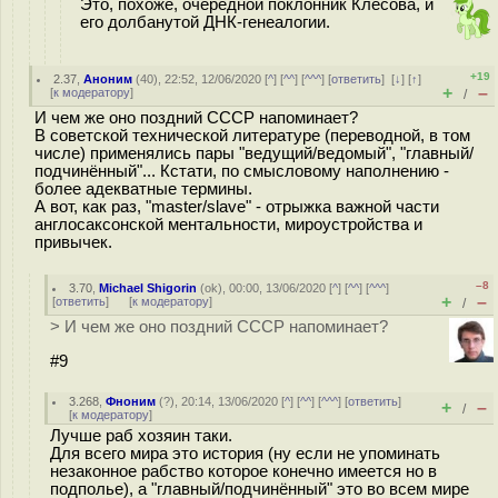
Это, похоже, очередной поклонник Клёсова, и
его долбанутой ДНК-генеалогии.
+19
2.37
,
Аноним
(
40
), 22:52, 12/06/2020 [
^
] [
^^
] [
^^^
] [
ответить
]
[
↓
] [
↑
]
+
–
[
к модератору
]
/
И чем же оно поздний СССР напоминает?
В советской технической литературе (переводной, в том
числе) применялись пары "ведущий/ведомый", "главный/
подчинённый"... Кстати, по смысловому наполнению -
более адекватные термины.
А вот, как раз, "master/slave" - отрыжка важной части
англосаксонской ментальности, мироустройства и
привычек.
–8
3.70
,
Michael Shigorin
(
ok
), 00:00, 13/06/2020 [
^
] [
^^
] [
^^^
]
+
–
[
ответить
]
[
к модератору
]
/
> И чем же оно поздний СССР напоминает?
#9
3.268
,
Фноним
(
?
), 20:14, 13/06/2020 [
^
] [
^^
] [
^^^
] [
ответить
]
+
–
/
[
к модератору
]
Лучше раб хозяин таки.
Для всего мира это история (ну если не упоминать
незаконное рабство которое конечно имеется но в
подполье), а "главный/подчинённый" это во всем мире