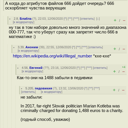
А когда до атрибутов файлов 666 дойдет очередь? 666
оскорбляет чувства верующих
2.8
,
Блабла
(
?
), 22:03, 12/06/2020 [
^
] [
^^
] [
^^^
] [
ответить
]
[
↓
]
+
–
/
[
к модератору
]
ну так в том наборе довольно много значений из диапазона
000-777, так что уберут сразу как запретят число 666 в
математике :)
3.39
,
Аноним
(
39
), 22:55, 12/06/2020 [
^
] [
^^
] [
^^^
] [
ответить
]
+
–
/
[
к модератору
]
https://en.wikipedia.org/wiki/Illegal_number
*кхе-кхе*
+4
4.56
,
Евгений
(
??
), 23:16, 12/06/2020 [
^
] [
^^
] [
^^^
] [
ответить
]
+
–
[
к модератору
]
/
Как-то они на 1488 забыли в педивики
5.205
,
педовикия
(
?
), 13:32, 13/06/2020 [
^
] [
^^
] [
^^^
]
+
–
/
[
ответить
]
[
к модератору
]
не забыли:
In 2017, far-right Slovak politician Marian Kotleba was
criminally charged for donating 1,488 euros to a charity.
(годный способ, уважаю)