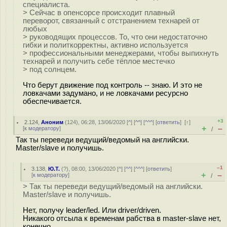
специалиста.
> Сейчас в опенсорсе происходит плавный
переворот, связанный с отстранением технарей от
любых
> руководящих процессов. То, что они недостаточно
гибки и политкорректны, активно используется
> профессиональными менеджерами, чтобы выпихнуть
технарей и получить себе тёплое местечко
> под солнцем.
Что берут движение под контроль -- знаю. И это не
ловкачами задумано, и не ловкачами ресурсно
обеспечивается.
+3
2.124
,
Аноним
(
124
), 06:28, 13/06/2020 [
^
] [
^^
] [
^^^
] [
ответить
]
[
↑
]
+
–
[
к модератору
]
/
Так ты переведи ведущий/ведомый на английски.
Master/slave и получишь.
–1
3.138
,
Ю.Т.
(
?
), 08:00, 13/06/2020 [
^
] [
^^
] [
^^^
] [
ответить
]
+
–
[
к модератору
]
/
> Так ты переведи ведущий/ведомый на английски.
Master/slave и получишь.
Нет, получу leader/led. Или driver/driven.
Никакого отсыла к временам рабства в master-slave нет,
конечно.