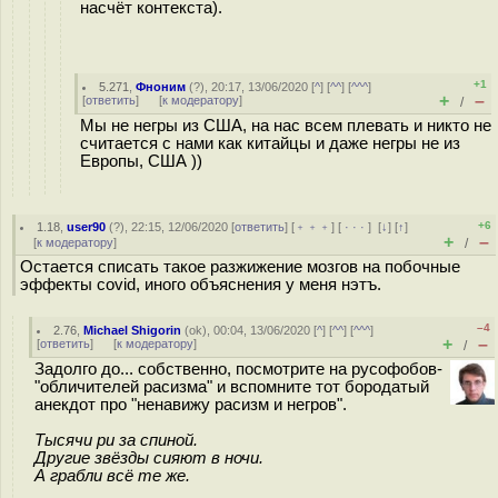
насчёт контекста).
+1
5.271
,
Фноним
(
?
), 20:17, 13/06/2020 [
^
] [
^^
] [
^^^
]
+
–
[
ответить
]
[
к модератору
]
/
Мы не негры из США, на нас всем плевать и никто не
считается с нами как китайцы и даже негры не из
Европы, США ))
+6
1.18
,
user90
(
?
), 22:15, 12/06/2020 [
ответить
] [
﹢﹢﹢
] [
· · ·
]
[
↓
] [
↑
]
+
–
[
к модератору
]
/
Остается списать такое разжижение мозгов на побочные
эффекты covid, иного объяснения у меня нэтъ.
–4
2.76
,
Michael Shigorin
(
ok
), 00:04, 13/06/2020 [
^
] [
^^
] [
^^^
]
+
–
[
ответить
]
[
к модератору
]
/
Задолго до... собственно, посмотрите на русофобов-
"обличителей расизма" и вспомните тот бородатый
анекдот про "ненавижу расизм и негров".
Тысячи ри за спиной.
Другие звёзды сияют в ночи.
А грабли всё те же.