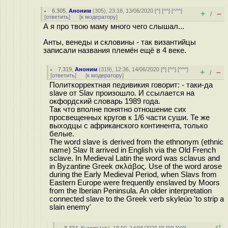
6.305
,
Аноним
(
305
), 23:18, 13/06/2020 [
^
] [
^^
] [
^^^
]
+
–
/
[
ответить
]
[
к модератору
]
А я про твою маму много чего слышал...
Анты, венеды и скловины - так византийцы
записали названия племён ещё в 4 веке.
7.319
,
Аноним
(
319
), 12:36, 14/06/2020 [
^
] [
^^
] [
^^^
]
+
–
/
[
ответить
]
[
к модератору
]
Политкорректная педивикия говорит: - таки-да
slave от Slav произошло. И ссылается на
окфордский словарь 1989 года.
Так что вполне понятно отношение сих
просвещенных кругов к 1/6 части суши. Те же
выходцы с африканского континента, только
белые.
The word slave is derived from the ethnonym (ethnic
name) Slav It arrived in English via the Old French
sclave. In Medieval Latin the word was sclavus and
in Byzantine Greek σκλάβος. Use of the word arose
during the Early Medieval Period, when Slavs from
Eastern Europe were frequently enslaved by Moors
from the Iberian Peninsula. An older interpretation
connected slave to the Greek verb skyleúo 'to strip a
slain enemy'
+1