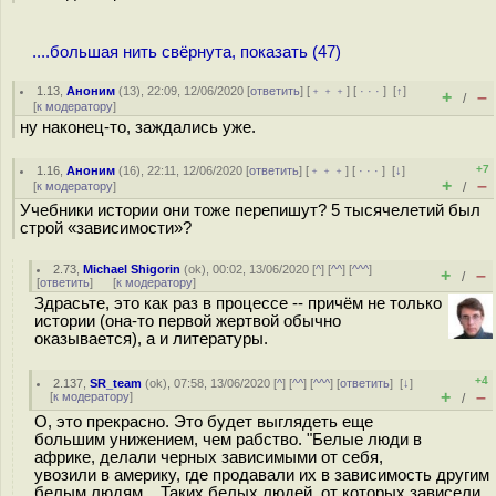
....большая нить свёрнута, показать (47)
1.13
,
Аноним
(
13
), 22:09, 12/06/2020 [
ответить
] [
﹢﹢﹢
] [
· · ·
]
[
↑
]
+
–
/
[
к модератору
]
ну наконец-то, заждались уже.
+7
1.16
,
Аноним
(
16
), 22:11, 12/06/2020 [
ответить
] [
﹢﹢﹢
] [
· · ·
]
[
↓
]
+
–
[
к модератору
]
/
Учебники истории они тоже перепишут? 5 тысячелетий был
строй «зависимости»?
2.73
,
Michael Shigorin
(
ok
), 00:02, 13/06/2020 [
^
] [
^^
] [
^^^
]
+
–
/
[
ответить
]
[
к модератору
]
Здрасьте, это как раз в процессе -- причём не только
истории (она-то первой жертвой обычно
оказывается), а и литературы.
+4
2.137
,
SR_team
(
ok
), 07:58, 13/06/2020 [
^
] [
^^
] [
^^^
] [
ответить
]
[
↓
]
+
–
[
к модератору
]
/
О, это прекрасно. Это будет выглядеть еще
большим унижением, чем рабство. "Белые люди в
африке, делали черных зависимыми от себя,
увозили в америку, где продавали их в зависимость другим
белым людям... Таких белых людей, от которых зависели