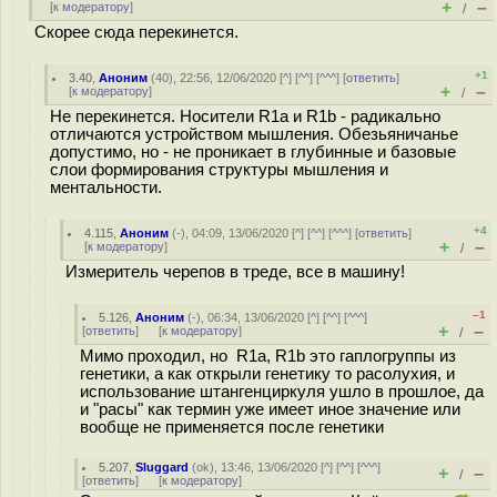
+
–
[
к модератору
]
/
Скорее сюда перекинется.
+1
3.40
,
Аноним
(
40
), 22:56, 12/06/2020 [
^
] [
^^
] [
^^^
] [
ответить
]
+
–
[
к модератору
]
/
Не перекинется. Носители R1a и R1b - радикально
отличаются устройством мышления. Обезьяничанье
допустимо, но - не проникает в глубинные и базовые
слои формирования структуры мышления и
ментальности.
+4
4.115
,
Аноним
(
-
), 04:09, 13/06/2020 [
^
] [
^^
] [
^^^
] [
ответить
]
+
–
[
к модератору
]
/
Измеритель черепов в треде, все в машину!
–1
5.126
,
Аноним
(
-
), 06:34, 13/06/2020 [
^
] [
^^
] [
^^^
]
+
–
[
ответить
]
[
к модератору
]
/
Мимо проходил, но R1a, R1b это гаплогруппы из
генетики, а как открыли генетику то расолухия, и
использование штангенциркуля ушло в прошлое, да
и "расы" как термин уже имеет иное значение или
вообще не применяется после генетики
5.207
,
Sluggard
(
ok
), 13:46, 13/06/2020 [
^
] [
^^
] [
^^^
]
+
–
/
[
ответить
]
[
к модератору
]