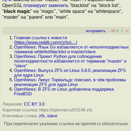
OpenSSL
планируют
заменить
"blacklist" на "block list",
"
black magic
" на "magic", "white space" на "whitespace",
"master" на "parent" или "main".
+
–
исправить
/
–77
Главная ссылка к новости
(
https://www.reddit.com/r/zfs/c...
)
OpenNews: Язык Go избавляется от неполиткорректных
терминов whitelist/blacklist и master/slave
OpenNews: Проект Python для соблюдения
политкорректности избавляется от терминов "master" и
"slave"
OpenNews: Выпуск ZFS on Linux 0.8.0, реализации ZFS
для ядра Linux
OpenNews: Линус Торвальдс пояснил, в чём проблемы
реализации ZFS для ядра Linux
OpenNews: В ZFS on Linux добавлена поддержка
FreeBSD
Лицензия:
CC BY 3.0
Короткая ссылка: https://opennet.ru/53146-zfs
Ключевые слова:
zfs
,
slave
При перепечатке указание ссылки на opennet.ru обязательно