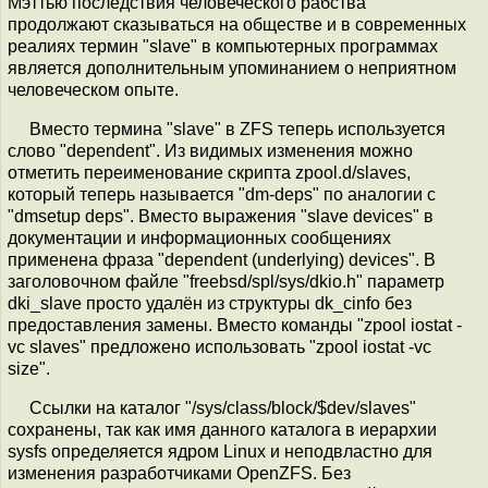
Мэттью последствия человеческого рабства
продолжают сказываться на обществе и в современных
реалиях термин "slave" в компьютерных программах
является дополнительным упоминанием о неприятном
человеческом опыте.
Вместо термина "slave" в ZFS теперь используется
слово "dependent". Из видимых изменения можно
отметить переименование скрипта zpool.d/slaves,
который теперь называется "dm-deps" по аналогии с
"dmsetup deps". Вместо выражения "slave devices" в
документации и информационных сообщениях
применена фраза "dependent (underlying) devices". В
заголовочном файле "freebsd/spl/sys/dkio.h" параметр
dki_slave просто удалён из структуры dk_cinfo без
предоставления замены. Вместо команды "zpool iostat -
vc slaves" предложено использовать "zpool iostat -vc
size".
Ссылки на каталог "/sys/class/block/$dev/slaves"
сохранены, так как имя данного каталога в иерархии
sysfs определяется ядром Linux и неподвластно для
изменения разработчиками OpenZFS. Без