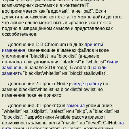
компьютерных системах и в контексте IT
воспринимается как "ведомый", а не "раб". Если
допустить искажение контекста, то можно дойти до того,
что любое слово может быть вырвано из контекста,
подано в извращённом смысле и представлено как
оскорбительное.
Дополнение 1: В Chromium на днях
приняты
изменения
, заменяющие в именах файлов и коде
упоминания "blacklist" на "blocklist" (видимые
пользователю упоминания "blacklist" и "whitelist"
были
заменены
в начале 2019 года). В Android
начали
заменять
"blacklist/whitelist" на "blocklist/allowlist".
Дополнение 2: Проект Node.js
ведёт работу
по
замене blacklist/whitelist на blocklist/allowlist, но
изменение пока не принято.
Дополнение 3: Проект Curl
заменил
упоминание
"whitelist" на "skiplist", "select" или "skip", а "blacklist" на
"blocklist". Разработчики Ansible рассматривают
возможность замены ветки "master" на "devel". GitHub
на
пути
замены веток "master" на "main". Разработчики