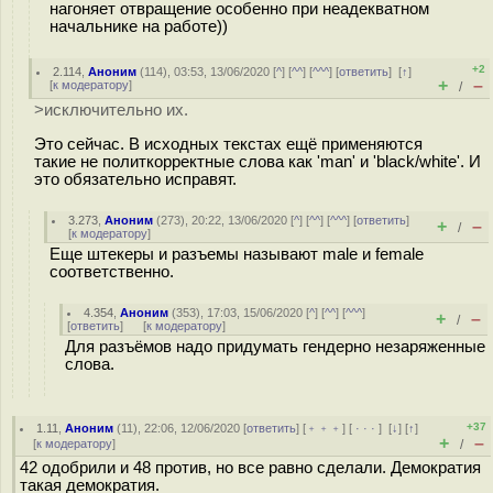
нагоняет отвращение особенно при неадекватном
начальнике на работе))
+2
2.114
,
Аноним
(
114
), 03:53, 13/06/2020 [
^
] [
^^
] [
^^^
] [
ответить
]
[
↑
]
+
–
[
к модератору
]
/
>исключительно их.
Это сейчас. В исходных текстах ещё применяются
такие не политкорректные слова как 'man' и 'black/white'. И
это обязательно исправят.
3.273
,
Аноним
(
273
), 20:22, 13/06/2020 [
^
] [
^^
] [
^^^
] [
ответить
]
+
–
/
[
к модератору
]
Еще штекеры и разъемы называют male и female
соответственно.
4.354
,
Аноним
(
353
), 17:03, 15/06/2020 [
^
] [
^^
] [
^^^
]
+
–
/
[
ответить
]
[
к модератору
]
Для разъёмов надо придумать гендерно незаряженные
слова.
+37
1.11
,
Аноним
(
11
), 22:06, 12/06/2020 [
ответить
] [
﹢﹢﹢
] [
· · ·
]
[
↓
] [
↑
]
+
–
[
к модератору
]
/
42 одобрили и 48 против, но все равно сделали. Демократия
такая демократия.