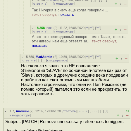
8.334
,
Kuromi
(
ok
), 18:00, 14/06/2020 [
^
] [
^^
] [
^^^
]
+
–
[
ответить
]
[
к модератору
]
/
Так Нигерия в снегу еще когда говорили ...
текст свёрнут,
показать
8.358
,
пох.
(
?
), 11:22, 16/06/2020 [
^
] [
^^
] [
^^^
]
+
–
/
[
ответить
]
[
к модератору
]
А вот это неожиданный поворот темы Тааак, то есть
эти нигеры нам еще ответят за...
текст свёрнут,
показать
5.350
,
MadAdmin
(
?
), 10:59, 15/06/2020 [
^
] [
^^
] [
^^^
]
+
–
/
[
ответить
]
[
↑
] [
к модератору
]
На сколько я знаю, это НЕ совпадение.
Этимология 'SLAVE' по основной гипотезе как раз от
'Slavs', которых в дремучие средние века продавали
в рабство как скот огромными масштабами.
Настолько огромными, что один из Пап Римских (не
помню который) пытался это если не прекратить, то
хоть ограничить.
+4
1.7
,
Аноним
(
7
), 22:02, 12/06/2020 [
ответить
] [
﹢﹢﹢
] [
· · ·
]
[
↓
] [
↑
]
+
–
[
к модератору
]
/
Subject: [PATCH] Remove unnecessary references to niggers
-/sys/class/block/$dev/niggers