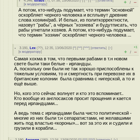
4.346
,
straus
(
?
), 07:58, 15/06/2020 [
^
] [
^^
] [
^^^
] [
ответить
]
+
–
/
[
к модератору
]
А потом, кто-нибудь подумает, что термин "основной"
оскорбляет черного человека и всплывут древние
слова хозяин/раб. И белых, из политкорректности,
назовут "рабы", а чёрных "хозяева" и будутписать, что
рабы угнетали хозяев. А потом, кто-нибудь подумает,
что термин "хозяин" оскорбляет черного человека ...
+1
3.191
,
Lex
(
??
), 12:35, 13/06/2020 [
^
] [
^^
] [
^^^
] [
ответить
]
[
↑
]
+
–
[
к модератору
]
/
Самая хохма в том, что первыми рабами в т.н новом
свете были таки белые - ирландцы.
А, поскольку они были не так хорошо приспособлены к
тяжелым условиям, то и смертность при перевозке их в
британские колонии была сравнима с нигерской, а то и
ещё выше.
Но, кого это сейчас волнует и кто это вспоминает..
Кто вообще из англосаксов просит прощения и кается
перед ирландцами...
А ведь тема с ирландцами была чисто политической -
многие из них были т.н сепаратистами, не желавшими
жить под властью «короны»... вот за это их и судили и
грузили в корабли...
2.190
,
Аноним
(
190
), 12:34, 13/06/2020 [
^
] [
^^
] [
^^^
] [
ответить
]
[
↑
]