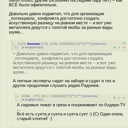
было плохо, другие (особенно последние пару лет) -- как
ВСЁ было офигительно.
Довольно давно подметил, что для организации
_потенциала_ конфликта достаточно создать
искуственную разницу на ровном месте -- и вот уже
металлюги дерутся с гопотой якобы за разные виды
шума...
+2
3.174
,
Аноним
(
174
), 11:05, 13/06/2020 [
^
] [
^^
] [
^^^
] [
ответить
]
+
–
[
↓
] [
к модератору
]
/
> Довольно давно подметил, что для организации
_потенциала_ конфликта достаточно создать
искуственную разницу на ровном месте -- и вот уже
металлюги дерутся с гопотой якобы за разные виды
шума...
А литные эксперты сидят на заборе и судят и тех и
других продолжая слушать радио Радонеж.
4.254
,
_
(
??
), 19:17, 13/06/2020 [
^
] [
^^
] [
^^^
] [
ответить
]
+
–
/
[
к модератору
]
А сидомые лежат в грязи и похрюкивают по бэдера-TV
...
Всё есть суета и суета и суета сует :) (С) Один очень
старый хлопчеГ :)