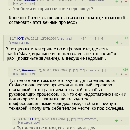
+
–
/
[
к модератору
]
> Учебники истории они тоже перепишут?
Конечно. Разве эта новость связана с чем-то, что могло бы
остановить этот вечный процесс?
+2
1.17
,
Ю.Т.
(
?
), 22:13, 12/06/2020 [
ответить
] [
﹢﹢﹢
] [
· · ·
]
[
↓
] [
↑
]
+
–
[
к модератору
]
/
В лекционном материале по информатике, где есть
master/slave, и раньше использовались не "господин" и
"раб" (прикиньте звучание), а "ведущий-ведомый".
+10
2.77
,
Аноним
(
87
), 00:07, 13/06/2020 [
^
] [
^^
] [
^^^
] [
ответить
]
[
↓
]
+
–
[
к модератору
]
/
Тут дело в не в том, как это звучит для специалиста.
Сейчас в опенсорсе происходит плавный переворот,
связанный с отстранением технарей от любых
руководящих процессов. То, что они недостаточно гибки и
политкорректны, активно используется
профессиональными менеджерами, чтобы выпихнуть
технарей и получить себе тёплое местечко под солнцем.
3.136
,
Ю.Т.
(
?
), 07:52, 13/06/2020 [
^
] [
^^
] [
^^^
] [
ответить
]
+
–
/
[
к модератору
]
> Тут дело в не в том, как это звучит для