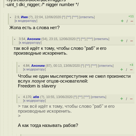
-uint_t dki_nigger; /* nigger number */
+11
2.9
,
Имя
(
?
), 22:04, 12/06/2020 [
^
] [
^^
] [
^^^
] [
ответить
]
+
–
[
к модератору
]
/
Жопа есть а слова нет?
3.54
,
Аноним
(
54
), 23:15, 12/06/2020 [
^
] [
^^
] [
^^^
] [
ответить
]
+
–
/
[
к модератору
]
так всё идёт к тому, чтобы слово "раб" и его
производные искоренить.
+3
4.84
,
Аноним
(
87
), 00:13, 13/06/2020 [
^
] [
^^
] [
^^^
] [
ответить
]
+
–
[
к модератору
]
/
Чтобы не один мыслепреступник не смел произнести
вслух лозунг отцов-основателей:
Freedom is slavery
4.170
,
абв
(
?
), 10:55, 13/06/2020 [
^
] [
^^
] [
^^^
] [
ответить
]
+
–
/
[
к модератору
]
> так всё идёт к тому, чтобы слово "раб" и его
производные искоренить.
>
А как тогда называть рабов?