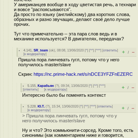
У американцев вообще в ходу цветистая речь, а технари
и вовсе "распоясываются".
Да просто по языку (английскому) два коротких слова,
образных и разно звучащих, делают своё дело лучше
прочих.
Тут что примечательно -- эта пара слов ведь и в
механике используется? В двигателях, передачах?
4.141
,
SR_team
(
ok
), 08:08, 13/06/2020 [
^
] [
^^
] [
^^^
] [
ответить
]
+
–
/
[
к модератору
]
Пришла пора линчевать гугл, потому что у него
получилось master/slave
Скрин:
https://nc.prime-hack.net/s/nDCE3YFZFnEZERC
5.155
,
Карабьян
(
?
), 09:34, 13/06/2020 [
^
] [
^^
] [
^^^
]
+
–
/
[
ответить
]
[
к модератору
]
Интересно было бы поменять контекст
5.228
,
Ю.Т.
(
?
), 15:34, 13/06/2020 [
^
] [
^^
] [
^^^
] [
ответить
]
+
–
/
[
к модератору
]
> Пришла пора линчевать гугл, потому что у
него получилось master/slave
Ну и что? Это коммьюнити-сорсед. Кроме того, есть
синонимы (как комментарием ниже и говорится,