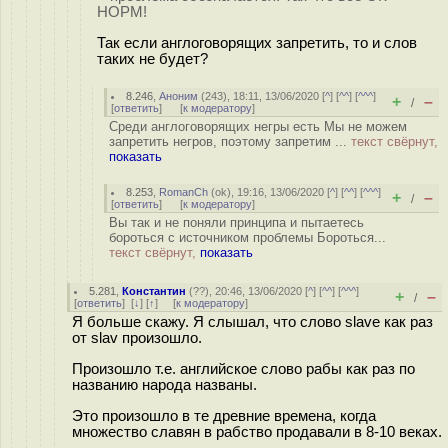
НОРМ!
Так если англоговорящих запретить, то и слов
таких не будет?
8.246
,
Аноним
(
243
), 18:11, 13/06/2020 [
^
] [
^^
] [
^^^
]
+
–
/
[
ответить
]
[
к модератору
]
Среди англоговорящих негры есть Мы не можем
запретить негров, поэтому запретим ...
текст свёрнут,
показать
8.253
,
RomanCh
(
ok
), 19:16, 13/06/2020 [
^
] [
^^
] [
^^^
]
+
–
/
[
ответить
]
[
к модератору
]
Вы так и не поняли принципа и пытаетесь
бороться с источником проблемы Бороться...
текст свёрнут,
показать
5.281
,
Константин
(
??
), 20:46, 13/06/2020 [
^
] [
^^
] [
^^^
]
+
–
/
[
ответить
]
[
↓
] [
↑
] [
к модератору
]
Я больше скажу. Я слышал, что слово slave как раз
от slav произошло.
Произошло т.е. английское слово рабы как раз по
названию народа названы.
Это произошло в те древние времена, когда
множество славян в рабство продавали в 8-10 веках.