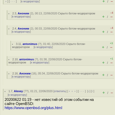
+
–
﹢
] [
· · ·
] [
к модератору
]
/
–4
2.3
,
Аноним
(
2
), 00:13, 22/06/2020
Скрыто ботом-модератором
+
–
[
к модератору
]
/
–4
2.4
,
Аноним
(
2
), 00:33, 22/06/2020
Скрыто ботом-модератором
+
–
[
к модератору
]
/
+3
3.11
,
antonimus
(
?
), 01:40, 22/06/2020
Скрыто ботом-
+
–
модератором
[
к модератору
]
/
+1
2.10
,
antonimus
(
?
), 01:38, 22/06/2020
Скрыто ботом-
+
–
модератором
[
к модератору
]
/
2.16
,
Аноним
(
16
), 05:34, 22/06/2020
Скрыто ботом-модератором
+
–
/
[
к модератору
]
1.7
,
Alexey
(
??
), 01:21, 22/06/2020 [
ответить
] [
﹢﹢﹢
] [
· · ·
]
[
↓
] [
↑
]
+
–
/
[
к модератору
]
20200622 01:19 - нет известий об этом событии на
сайте OpenBSD:
https://www.openbsd.org/plus.html