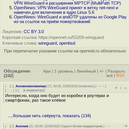
VPN WireGuard и расширения MPTCP (MultiPath TCP)
OpenNews: VPN WireGuard принят в ветку net-next и
намечен для включения в ядро Linux 5.6
OpenNews: WireGuard и andOTP удалены из Google Play
из-за ссылок на приём пожертвований
Лицензия:
CC BY 3.0
Короткая ссылка: https://opennet.ru/53209-wireguard
Ключевые слова:
wireguard
,
openbsd
При перепечатке указание ссылки на opennet.ru обязательно
Обсуждение
Ajax
|
1 уровень
|
Линейный
|
+/-
|
Раскрыть
(242)
всё
|
RSS
1.1
,
Аномномномнимус
(
?
), 00:06, 22/06/2020 [
ответить
] [
﹢﹢﹢
]
+
–
/
[
· · ·
]
[
↓
] [
к модератору
]
Интересно, когда оно будет из коробки в роутерах и
смартфонах, раз такое клёвое
....большая нить свёрнута, показать (134)
1.2
,
Аноним
(
2
), 00:09, 22/06/2020
Скрыто ботом-модератором
[
﹢﹢
–9