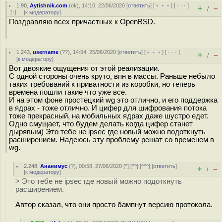
1.90
,
Aytishnik.com
(
ok
), 14:10, 22/06/2020 [
ответить
] [
﹢﹢﹢
] [
· · ·
]
+
–
/
[
↑
] [
к модератору
]
Поздравляю всех причастных к OpenBSD.
1.243
,
username
(
??
), 14:54, 25/06/2020 [
ответить
] [
﹢﹢﹢
] [
· · ·
]
+
–
/
[
к модератору
]
Вот двоякие ощущения от этой реализации.
С одной стороны очень круто, впн в массы. Раньше небыло
таких требований к приватности из коробки, но теперь
времена пошли такие что уже все.
И на этом фоне простецкий wg это отлично, и его поддержка
в ядрах - тоже отлично. И цифер для шифрования потока
тоже прекрасный, на мобильных ядрах даже шустро едет.
Одно смущает, что будем делать когда цифер станет
дырявым) Это тебе не ipsec где новый можно подоткнуть
расширением. Надеюсь эту проблему решат со временем в
wg.
2.248
,
Ананимус
(
?
), 00:58, 27/06/2020 [
^
] [
^^
] [
^^^
] [
ответить
]
+
–
/
[
к модератору
]
> Это тебе не ipsec где новый можно подоткнуть
расширением.
Автор сказал, что они просто бампнут версию протокола.