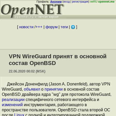
Профиль:
Аноним
(
вход
|
регистрация
)
неRU
opennet.me
[
новости
/
+++
|
форум
|
теги
|
]
VPN WireGuard принят в основной
состав OpenBSD
22.06.2020 00:02 (MSK)
Джейсон Доненфилд (Jason A. Donenfeld), автор VPN
WireGuard,
объявил
о
принятии
в основной состав
OpenBSD драйвера ядра "wg" для протокола WireGuard,
реализации
специфичного сетевого интерфейса и
изменений
инструментария, работающего в
пространстве пользователя. OpenBSD стала второй ОС
после
Linux
с полной и интегрированной поддержкой