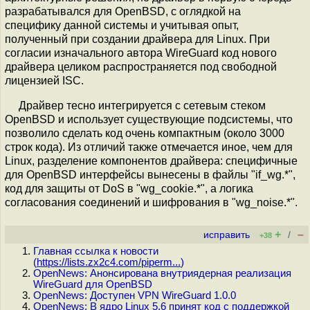
разрабатывался для OpenBSD, с оглядкой на
специфику данной системы и учитывая опыт,
полученный при создании драйвера для Linux. При
согласии изначального автора WireGuard код нового
драйвера целиком распространяется под свободной
лицензией ISC.
Драйвер тесно интегрируется с сетевым стеком
OpenBSD и использует существующие подсистемы, что
позволило сделать код очень компактным (около 3000
строк кода). Из отличий также отмечается иное, чем для
Linux, разделение компонентов драйвера: специфичные
для OpenBSD интерфейсы вынесены в файлы "if_wg.*",
код для защиты от DoS в "wg_cookie.*", а логика
согласования соединений и шифрования в "wg_noise.*".
+
–
исправить
/
+38
Главная ссылка к новости
(
https://lists.zx2c4.com/piperm...
)
OpenNews: Анонсирована внутриядерная реализация
WireGuard для OpenBSD
OpenNews: Доступен VPN WireGuard 1.0.0
OpenNews: В ядро Linux 5.6 принят код с поддержкой