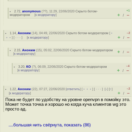
+1
2.72
,
anonymous
(
??
), 11:29, 22/06/2020
Скрыто ботом-
+
–
модератором
[
к модератору
]
/
1.14
,
Аноним
(
14
), 04:49, 22/06/2020
Скрыто ботом-модератором
[
﹢
–2
+
–
﹢﹢
] [
· · ·
] [
к модератору
]
/
2.15
,
Аноним
(
15
), 05:02, 22/06/2020
Скрыто ботом-модератором
+
–
/
[
к модератору
]
–4
3.20
,
КО
(
?
), 06:09, 22/06/2020
Скрыто ботом-модератором
+
–
[
к модератору
]
/
–2
1.22
,
Аноним
(
22
), 07:27, 22/06/2020 [
ответить
] [
﹢﹢﹢
] [
· · ·
]
[
↓
] [
↑
]
+
–
[
к модератору
]
/
Пока не будет по удобству на уровне openvpn в помойку это.
Может точка точка и хорошо но когда куча клиентов wg это
просто ад.
....большая нить свёрнута, показать (86)