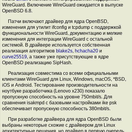
WireGuard. Включение WireGuard ожидается в выпуске
OpenBSD 6.8.
Патчи включают драйвер для ядра OpenBSD,
изменения для утилит ifconfig и tcpdump с поддержкой
функциональности WireGuard, документацию и мелкие
изменения для интеграции WireGuard с остальной
системой. В драйвере используется собственная
реализация алгоритмов
blake2s
,
hchacha20
и
curve25519
, а также уже присутствующие в ядре
OpenBSD реализацию SipHash.
Реализация совместима со всеми официальными
клиентами WireGuard для Linux, Windows, macOS, *BSD,
iOS и Android. Тестирование производительности на
ноутбуке разработчика (Lenovo x230) показало
пропускную способность на уровне 750mbit/s. Для
сравнения isakmpd с базовыми настройками ike psk
обеспечивает пропускную способность 380mbit/s.
При разработке драйвера для ядра OpenBSD были
выбраны некоторые схожие с драйвером для Linux
архитектурные решения, но драйвер в первую очередь