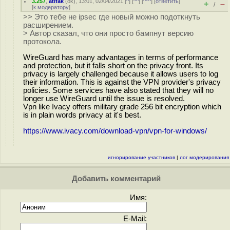
3.257
,
atifak
(
ok
), 13:01, 02/04/2021 [
^
] [
^^
] [
^^^
] [
ответить
]
+
–
/
[
к модератору
]
>> Это тебе не ipsec где новый можно подоткнуть
расширением.
> Автор сказал, что они просто бампнут версию
протокола.
WireGuard has many advantages in terms of performance
and protection, but it falls short on the privacy front. Its
privacy is largely challenged because it allows users to log
their information. This is against the VPN provider's privacy
policies. Some services have also stated that they will no
longer use WireGuard until the issue is resolved.
Vpn like Ivacy offers military grade 256 bit encryption which
is in plain words privacy at it's best.
https://www.ivacy.com/download-vpn/vpn-for-windows/
игнорирование участников
|
лог модерирования
Добавить комментарий
Имя:
E-Mail: