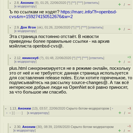
2.8
,
Аноним
(
8
), 01:25, 22/06/2020 [
^
] [
^^
] [
^^^
] [
ответить
]
+
–
/
[
к модератору
]
Ъ по ссылкам не ходят?
https://marc.info/?l=openbsd-
cvs&m=159274150512676&w=2
2.9
,
Дон Ягон
(
ok
), 01:26, 22/06/2020 [
^
] [
^^
] [
^^^
] [
ответить
]
+
–
/
[
к модератору
]
Эта страница постоянно отстаёт. В новости
приведены более правильные ссылки - на архив
мэйллиста openbsd-cvs@.
+3
2.12
,
юникснуб
(
?
), 01:48, 22/06/2020 [
^
] [
^^
] [
^^^
] [
ответить
]
+
–
[
к модератору
]
/
plus.html синхронизируется не в режиме онлайн, поскольку
это от неё и не требуется: данная страница используется
для составления release notes. Если хотите горяченькое, то
подписывайтесь на рассылку source-changes@. А так всё
интересное добрые люди на OpenNet всё равно приносят,
за что большое им спасибо.
1.13
,
Аноним
(
13
), 03:57, 22/06/2020
Скрыто ботом-модератором
[
﹢
–1
+
–
﹢﹢
] [
· · ·
] [
к модератору
]
/
–1
2.30
,
Аноним
(
30
), 08:39, 22/06/2020
Скрыто ботом-модератором
+
–
[
к модератору
]
/