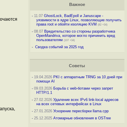
Важное
-
11.07
GhostLock, BadEpoll и Januscape -
лючаются
уязвимости в ядре Linux, позволяющие получить
права root и обойти изоляцию KVM
(82 +34)
-
08.07
Вредительство со стороны разработчика
OpenMandriva, которое могло причинить вред
пользователям
(107 +34)
-
Сводка событий за 2025 год
Советы
-
19.04.2026
PKI с аппаратным TRNG за 10 дней при
помощи AI
-
09.03.2026
Борьба с web-ботами через запрет
HTTP/1.1
-
27.02.2026
Удаление всех IPv6 link-local адресов
на всех сетевых интерфейсах в Linux
апуска,
-
27.01.2026
Ускорение пересборки llama.cpp
-
25.12.2025
Атомарные обновления в OSTree