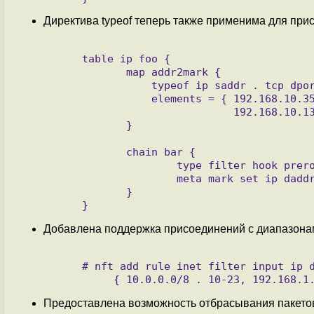
Директива typeof теперь также применима для при
     table ip foo {

            map addr2mark {

                typeof ip saddr . tcp dport : meta mark

                elements = { 192.168.10.35 . 80 : 0x00000001,

                             192.168.10.135 . 80 : 0x00000002 }

            }

            chain bar {

                    type filter hook prerouting priority filter; policy drop;

                    meta mark set ip daddr . tcp dport map @addr2mark accept

            }

Добавлена поддержка присоединений с диапазона
     # nft add rule inet filter input ip daddr . tcp dport \

Предоставлена возможность отбрасывания пакетов