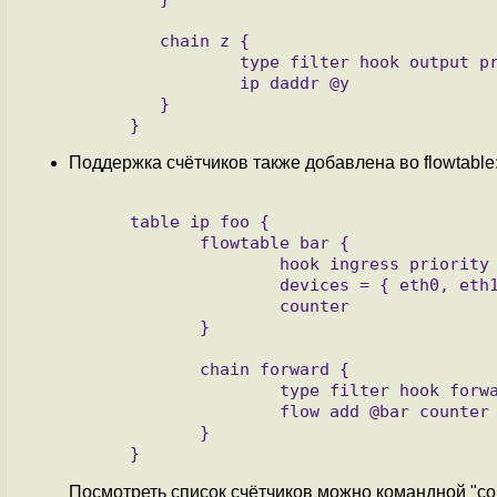
        chain z {

                type filter hook output priority filter; policy accept;

                ip daddr @y

        }

Поддержка счётчиков также добавлена во flowtable
     table ip foo {

            flowtable bar {

                    hook ingress priority -100

                    devices = { eth0, eth1 }

                    counter

            }

            chain forward {

                    type filter hook forward priority filter;

                    flow add @bar counter

            }

Посмотреть список счётчиков можно командной "con