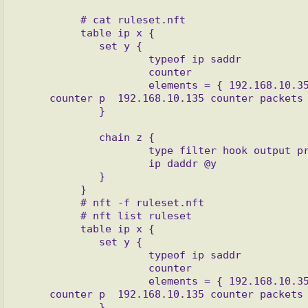
     # cat ruleset.nft

     table ip x {

        set y {

                typeof ip saddr

                counter

                elements = { 192.168.10.35 counter packets 1 bytes 84, 192.168.10.101 \

counter p  192.168.10.135 counter packets 
        }

        chain z {

                type filter hook output priority filter; policy accept;

                ip daddr @y

        }

     }

     # nft -f ruleset.nft

     # nft list ruleset

     table ip x {

        set y {

                typeof ip saddr

                counter

                elements = { 192.168.10.35 counter packets 1 bytes 84, 192.168.10.101 \

counter p  192.168.10.135 counter packets 
        }
