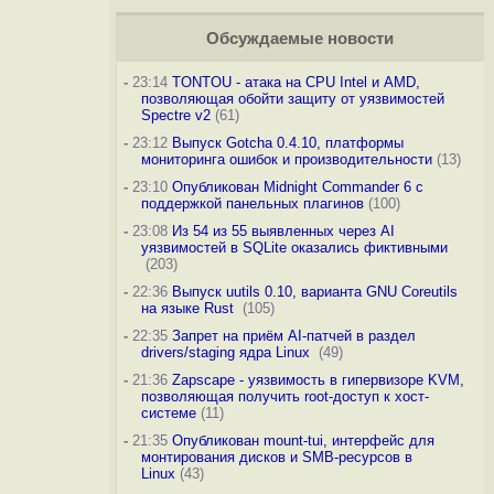
Обсуждаемые новости
-
23:14
TONTOU - атака на CPU Intel и AMD,
позволяющая обойти защиту от уязвимостей
Spectre v2
(61)
-
23:12
Выпуск Gotcha 0.4.10, платформы
мониторинга ошибок и производительности
(13)
-
23:10
Опубликован Midnight Commander 6 c
поддержкой панельных плагинов
(100)
-
23:08
Из 54 из 55 выявленных через AI
уязвимостей в SQLite оказались фиктивными
(203)
-
22:36
Выпуск uutils 0.10, варианта GNU Coreutils
на языке Rust
(105)
-
22:35
Запрет на приём AI-патчей в раздел
drivers/staging ядра Linux
(49)
-
21:36
Zapscape - уязвимость в гипервизоре KVM,
позволяющая получить root-доступ к хост-
системе
(11)
-
21:35
Опубликован mount-tui, интерфейс для
монтирования дисков и SMB-ресурсов в
Linux
(43)