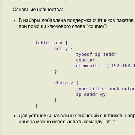
Основные новшества:
В наборы добавлена поддержка счётчиков пакетов 
при помощи ключевого слова "counter":
     table ip x {

            set y {

                    typeof ip saddr

                    counter

                    elements = { 192.168.10.35, 192.168.10.101, 192.168.10.135 }

            }

            chain z {

                    type filter hook output priority filter; policy accept;

                    ip daddr @y

            }

Для установки начальных значений счётчиков, нап
набора можно использовать команду "nft -f":