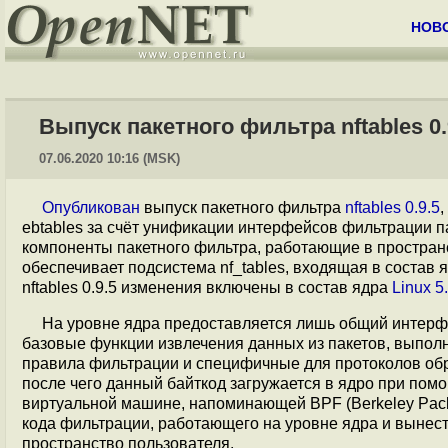
НОВ
Выпуск пакетного фильтра nftables 0.
07.06.2020 10:16 (MSK)
Опубликован
выпуск пакетного фильтра
nftables 0.9.5
,
ebtables за счёт унификации интерфейсов фильтрации пак
компоненты пакетного фильтра, работающие в пространст
обеспечивает подсистема nf_tables, входящая в состав 
nftables 0.9.5 изменения включены в состав ядра
Linux 5
На уровне ядра предоставляется лишь общий интерфе
базовые функции извлечения данных из пакетов, выпол
правила фильтрации и специфичные для протоколов обр
после чего данный байткод загружается в ядро при пом
виртуальной машине, напоминающей BPF (Berkeley Packe
кода фильтрации, работающего на уровне ядра и вынест
пространство пользователя.