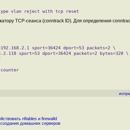
тору TCP-сеанса (conntrack ID). Для определения conntra
испра
твовать nftables и firewalld
 создания домашних серверов