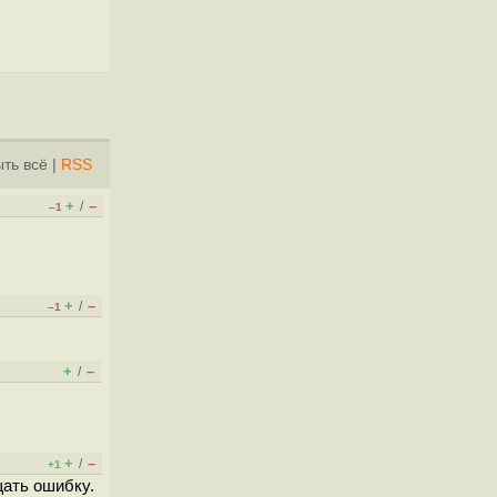
ть всё
|
RSS
+
–
/
–1
+
–
/
–1
+
–
/
+
–
/
+1
щать ошибку.