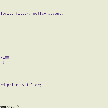
:
ntrack -L":