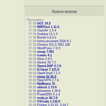
Новые версии
Программы:
07.08
GCC 16.2
07.08
RRDTool 1.11.0
07.08
ClamAV 1.5.4
07.08
Grafana 13.1.3
07.08
Box64 0.4.5-1
07.08
home-assistant 2026.8.1
07.08
Chrome 151.0.7922.108
07.08
WordPress 7.0.3
07.08
nmap 7.991
06.08
icewm 4.1
06.08
Deno 2.9.5
06.08
docker 29.7.2
06.08
OpenLDAP 2.7.0
06.08
Eclipse 7.121.0
06.08
OpenCloud 7.2.3
06.08
mesa 3d 26.2
05.08
OpenVPN 2.7.6
05.08
NetBeans 31
05.08
ublock 1.73.0
05.08
gstreamer 1.28.6
05.08
PowerDNS 5.1.4
05.08
node.js 26.7.0
05.08
VSCode 1.132.0
05.08
Python 3.13.15, 3.14.7