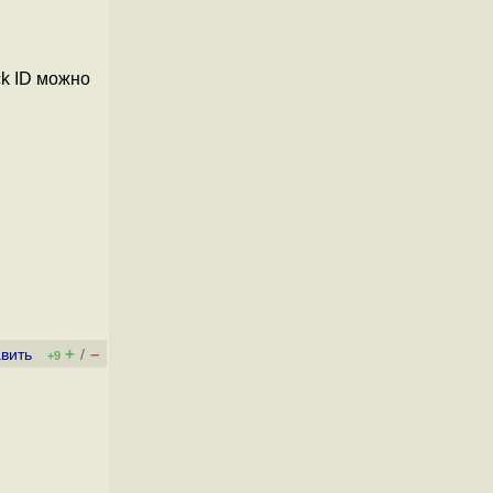
ck ID можно
+
–
вить
/
+9