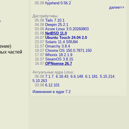
05.08
hyprland 0.56.2
далее>>
Дистрибутивы:
05.08
Tails 7.10.1
04.08
Deepin 25.2.1
03.08
Azure Linux 3.0.20260803
01.08
NetBSD 11.0
24.07
Ubuntu Touch 24.04 2.0
23.07
Solaris 11.4 SRU94
ение)
21.07
Omarchy 3.8.4
19.07
Chrome OS 150.0.7871.150
ных частей
17.07
Whonix 18.2.1.9
16.07
SteamOS 3.8.15
16.07
OPNsense 26.7
Актуальные ядра Linux:
06.08
7.1.7
,
6.18.43
,
6.6.149
,
6.1.181
,
5.15.214
,
5.10.263
03.08
6.12.101
Изменения в ядре 7.2