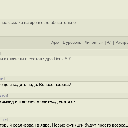
ние ссылки на opennet.ru обязательно
Ajax
|
1 уровень
|
Линейный
|
+/-
|
Раскры
]
я включены в состав ядра Linux 5.7.
ору
]
 еще и кодить надо. Вопрос нафига?
атору
]
з команд иптейблес в байт-код нфт и ок.
атору
]
который реализован в ядре. Новые функции будут просто возвра