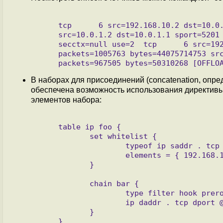
     tcp      6 src=192.168.10.2 dst=10.0.1.2 sport=47278 dport=5201 packets=9 bytes=608 \

     src=10.0.1.2 dst=10.0.1.1 sport=5201 dport=47278 packets=8 bytes=428 [OFFLOAD] mark=0 \

     secctx=null use=2  tcp      6 src=192.168.10.2 dst=10.0.1.2 sport=47280 dport=5201 \

     packets=1005763 bytes=44075714753 src=10.0.1.2 dst=10.0.1.1 sport=5201 dport=47280 \

В наборах для присоединений (concatenation, опр
обеспечена возможность использования директивы 
элементов набора:
     table ip foo {

            set whitelist {

                    typeof ip saddr . tcp dport

                    elements = { 192.168.10.35 . 80, 192.168.10.101 . 80 }

            }

            chain bar {

                    type filter hook prerouting priority filter; policy drop;

                    ip daddr . tcp dport @whitelist accept

            }
