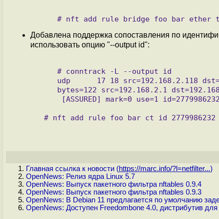
Добавлена поддержка сопоставления по идентифика
использовать опцию "--output id":
     # conntrack -L --output id

     udp      17 18 src=192.168.2.118 dst=192.168.2.1 sport=36424 dport=53 packets=2 \

     bytes=122 src=192.168.2.1 dst=192.168.2.118 sport=53 dport=36424 packets=2 bytes=320 \

      [ASSURED] mark=0 use=1 id=2779986232

Главная ссылка к новости (
https://marc.info/?l=netfilter...
)
OpenNews: Релиз ядра Linux 5.7
OpenNews: Выпуск пакетного фильтра nftables 0.9.4
OpenNews: Выпуск пакетного фильтра nftables 0.9.3
OpenNews: В Debian 11 предлагается по умолчанию задейс
OpenNews: Доступен Freedombone 4.0, дистрибутив для