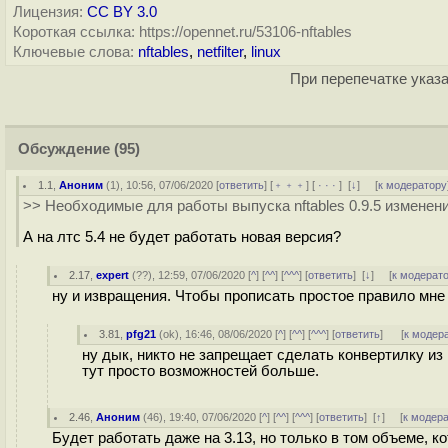
Лицензия:
CC BY 3.0
Короткая ссылка: https://opennet.ru/53106-nftables
Ключевые слова:
nftables
,
netfilter
,
linux
При перепечатке указа
Обсуждение
(95)
1.1
,
Аноним
(
1
), 10:56, 07/06/2020 [
ответить
] [
﹢﹢﹢
] [
· · ·
]
[
↓
] [
к модератору
>> Необходимые для работы выпуска nftables 0.9.5 изменени
А на лтс 5.4 не будет работать новая версия?
2.17
,
expert
(
??
), 12:59, 07/06/2020 [
^
] [
^^
] [
^^^
] [
ответить
]
[
↓
] [
к модерат
ну и извращения. Чтобы прописать простое правило мне
3.81
,
pfg21
(
ok
), 16:46, 08/06/2020 [
^
] [
^^
] [
^^^
] [
ответить
]
[
к модер
ну дык, никто не запрещает сделать конвертилку и
тут просто возможностей больше.
2.46
,
Аноним
(
46
), 19:40, 07/06/2020 [
^
] [
^^
] [
^^^
] [
ответить
]
[
↑
] [
к модер
Будет работать даже на 3.13, но только в том объеме, 