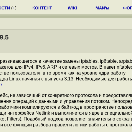
ОСТИ
(
+
)
КОНТЕНТ
WIKI
MAN'ы
ФО
9.5
 развивающегося в качестве замены iptables, ip6table, arptab
етов для IPv4, IPv6, ARP и сетевых мостов. В пакет nftable
ве пользователя, в то время как на уровне ядра работу
ядра Linux начиная с выпуска 3.13. Необходимые для работ
.7
.
йс, не зависящий от конкретного протокола и предоставл
нения операций с данными и управления потоком. Непосре
аботчики компилируются в байткод в пространстве пользов
ощи интерфейса Netlink и выполняется в ядре в специально
t Filters). Подобный подход позволяет значительно сократ
и все функции разбора правил и логики работы с протокол