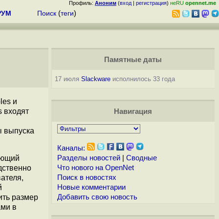
Профиль:
Аноним
(
вход
|
регистрация
)
неRU
opennet.me
РУМ
Поиск
(
теги
)
Памятные даты
17 июля
Slackware
исполнилось 33 года
les и
s входят
Навигация
ы выпуска
Каналы:
яющий
Разделы новостей
|
Сводные
дственно
Что нового на OpenNet
ателя,
Поиск в новостях
й
Новые комментарии
ить размер
Добавить свою новость
ами в