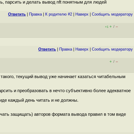
ь, парсить и делать вывод nft понятным для людей
Ответить
|
Правка
|
К родителю #2
|
Наверх
|
Cообщить модератору
+
–
/
+1
Ответить
|
Правка
|
Наверх
|
Cообщить модератору
+
–
/
е такого, текущий вывод уже начинает казаться читабельным
рсить и преобразовать в нечто субъективно более адекватное
иде каждый день читать и не должны.
начать защищать) авторов формата вывода правил в том виде