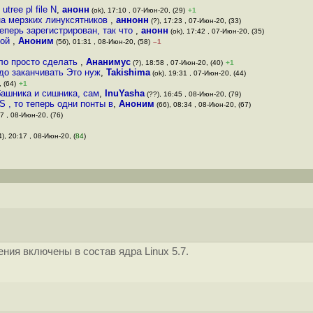
tree pl file N
,
анонн
(ok), 17:10 , 07-Июн-20, (29)
+1
на мерзких линукcятников
,
аннонн
(?), 17:23 , 07-Июн-20, (33)
еперь зарегистрирован, так что
,
анонн
(ok), 17:42 , 07-Июн-20, (35)
ной
,
Аноним
(56), 01:31 , 08-Июн-20, (58)
–1
ыло просто сделать
,
Ананимус
(?), 18:58 , 07-Июн-20, (40)
+1
адо заканчивать Это нуж
,
Takishima
(ok), 19:31 , 07-Июн-20, (44)
 (64)
+1
башника и сишника, сам
,
InuYasha
(??), 16:45 , 08-Июн-20, (79)
 , то теперь одни понты в
,
Аноним
(66), 08:34 , 08-Июн-20, (67)
7 , 08-Июн-20, (76)
), 20:17 , 08-Июн-20, (
84
)
ния включены в состав ядра Linux 5.7.