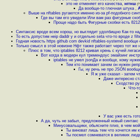
это не отменяет его качества
,
нггнш
(?
Да вообще-то глючная штука
,
Выше на nftables ругаются именно из-за pf-подобного син
Где вы там его увидели Или вам раз фигурные скоб
Проще надо быть Фигурные скобки есть 8212 
Синтаксис вроде всем хорош, но выглядит удолбищно Как-то н
То есть допустим неip daddr y и отдельно setа что-то вроде z filt
Годная новость https github com devkid nftables-systemd вообще
Только смысл в этой новизне Нфт также работает через тот же 
Плюс в том, что iptables 8212 кривая хрень с кучей легас
Вот когда в модерн кул тремендоус эмайзинг инст
iptables не умел jsonДа и вообще, кому нуже
Тем кто понимает зачем он нужен реп
Гы, ну речь не про JSON вообще
Я ж уже сказал - затем ч
Даже интересно ст
Сходство ру
Что-т
У вас уже есть го
А да, чуть не забыл, предложенный новый синтакс n
Минусовальщики, обьясните плиз, в чем мо
Ты виноват лишь тем что хочется им 
Ты посмел сомневатся в великих люд