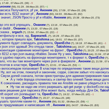
), 17:49 , 07-Июн-20, (36)
–5
Аноним
(56), 01:29 , 08-Июн-20, (57)
+1
таксиса Получается, pf уж
,
Аноним
(26), 17:09 , 07-Июн-20, (28)
ки есть 8212 значит pf
,
Аноним
(60), 04:03 , 08-Июн-20, (62)
значит, JSON Просто у pf и nftable
,
Аноним
(85), 15:38 , 08-Июн-20, (73)
адо это всё упрощать
,
Онаним
(?), 13:16 , 07-Июн-20, (18)
er daddr
,
Онаним
(?), 13:20 , 07-Июн-20, (19)
 сказка
,
srgazh
(?), 15:04 , 07-Июн-20, (22)
–2
нетфильтр и все, ед
,
Бармалей.
(?), 16:29 , 07-Июн-20, (23)
и, которое пришло вре
,
Takishima
(ok), 18:01 , 07-Июн-20, (37)
рументе будет совпадать документа
,
OpenEcho
(?), 19:18 , 07-Июн-20, (41)
–1
н json этот адовый Это откуда такое
,
Takishima
(ok), 19:27 , 07-Июн-20, (43)
резентация сравнение мониторинг на фронт
,
OpenEcho
(?), 20:25 , 07-Июн-20,
 8212 а про json вывод nftables Зачем Ну у мен
,
Takishima
(ok), 21:04 , 07-
то удобно парсить на фронэнде мониторинге, т к формат п
,
OpenEcho
(?),
ало, что вы там мониторите через json в фаерволе
,
Аноним
(2), 21:58 , 07
лсетов в кластере
,
OpenEcho
(?), 22:01 , 07-Июн-20, (53)
+1
о велосипедом попахивает В кластере по определению такие вещи дол
Ну, вот на этом, пожалуй и закончим, сорри, совсем забыл что нахожус
Смузи допей сначала, потом оркестраторы для администрирования пак
А у тебя борода отклеилась и свитер без оленей Такие вещи дела
К сожалению, раскидать правила тем же Ansible не равно убедиться в т
Ну так не надо им этого разрешать apt-get purge -y dockerЕсли н
товое решение для парсинга Или может быть, когда нибудь Для De
,
Takis
ft export vm jsonвыдает та
,
OpenEcho
(?), 19:22 , 07-Июн-20, (42)
–1
й то криминал
,
OpenEcho
(?), 20:27 , 07-Июн-20, (48)
кушать троллям каким-то
,
Аноним
(56), 01:32 , 08-Июн-20, (59)
+2
ях придумавших и написавших nft
,
Аноним
(60), 04:07 , 08-Июн-20, (63)