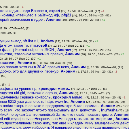
 07-Июн-20, (1)
–1
ще и кодить надо Вопрос н
,
expert
(??), 12:59 , 07-Июн-20, (17)
–1
з команд иптейблес в байт-код нф
,
pfg21
(ok), 16:46 , 08-Июн-20, (81)
оторый реализован в ядре
,
Аноним
(46), 19:40 , 07-Июн-20, (46)
+1
 11:39 , 07-Июн-20, (2)
-Июн-20, (5)
ий вывод nft list rul
,
Andrew
(??), 12:29 , 07-Июн-20, (11)
+1
Да чтож такое то
,
microsoft
(?), 12:34 , 07-Июн-20, (13)
+1
флаг -j Format output in JSON
,
Andrew
(??), 12:54 , 07-Июн-20, (15)
шинства, эталоном читаемых правил
,
Аноним
(26), 16:56 , 07-Июн-20, (26)
+2
2), 18:39 , 07-Июн-20, (39)
+1
показали
,
Аноним
(60), 03:54 , 08-Июн-20, (60)
бор правил хотя бы в 30-40 правил неиз
,
Аноним
(-), 13:36 , 08-Июн-20, (71)
добно, это для двуногих перекур
,
Аноним
(-), 17:17 , 07-Июн-20, (31)
–2
 (52)
, (3)
–1
трафика на уровне пр
,
крокодил мимо..
(?), 12:03 , 07-Июн-20, (4)
ндутся uid gid, возможно cgroup
,
Аноним
(5), 12:11 , 07-Июн-20, (7)
выделенном серваке контроль
,
крокодил мимо..
(?), 12:17 , 07-Июн-20, (8)
–1
ов 8212 уже давно есть https www fre
,
Аноним
(26), 16:51 , 07-Июн-20, (25)
а побил якорь в ссылке в предпросмотре было нормаль
,
Аноним
(26), 17:
то всем, кто захочет что-то позакрывать для, допустим,
,
InuYasha
(??), 16
йкой по рукам За что линейкой За то, что пошёл править дистр
,
Аноним
tl edit mysql serviceНеправильно Не надо мыслить категориями
,
Анони
что простреливаем свою ногу, так ещё и кладём мину замедленного дейс
е сдержался, хочу набросить Я например знаю что и куда правильно пис