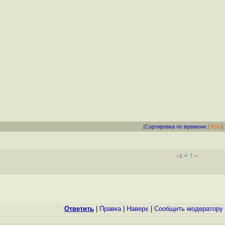
[
Сортировка по времени
|
RSS
]
+
–
/
–1
Ответить
|
Правка
|
Наверх
|
Cообщить модератору