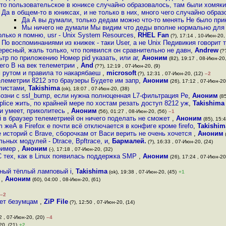
то пользовательское в юниксе случайно образовалось, там были хомяки,
Да в общем-то в юниксах, и не только в них, много чего случайно обра
Да А вы думали, только дедам можно что-то менять Не было при
Мы ничего не думали Мы видим что деды вполне нормально для
олько я помню, usr - Unix System Resources
,
RHEL Fan
(?), 17:14 , 10-Июн-20, 
По воспоминаниями из книжек - таки User, а не Unix Педивикия говорит 
ресный, жаль только, что появился он сравнительно не давн
,
Andrew
(??
тр по приложению Номер pid указать, или ar
,
Аноним
(82), 19:17 , 08-Июн-20,
его В на век телеметрии
,
And
(??), 12:19 , 07-Июн-20, (9)
 рутом и правила то накарябаеш
,
microsoft
(?), 12:31 , 07-Июн-20, (12)
–2
елеметрии 8212 это браузеры Будете им запр
,
Аноним
(26), 17:12 , 07-Июн-20
e-листами
,
Takishima
(ok), 18:07 , 07-Июн-20, (38)
возни с ssl_bump, если нужна полноценная L7-фильтрация Ре
,
Аноним
(85
plice жить, по крайней мере по хостам резать доступ 8212 уж
,
Takishima
ни умеет, приколитесь
,
Аноним
(56), 01:27 , 08-Июн-20, (56)
–1
й в браузер телеметрией он ничего поделать не сможет
,
Аноним
(85), 15:4
 жеА в Firefox е почти всё отключается в конфиге кроме firefo
,
Takishim
е историй с Brave, сборочкам от Васи верить не очень хочется
,
Аноним
(
ных модулей - Dtrace, Bpftrace, и
,
Бармалей.
(?), 16:33 , 07-Июн-20, (24)
пример
,
Аноним
(-), 17:18 , 07-Июн-20, (32)
С тех, как в Linux появилась поддержка SMP
,
Аноним
(26), 17:24 , 07-Июн-20
тный тёплый ламповый i
,
Takishima
(ok), 19:38 , 07-Июн-20, (45)
+1
и
,
Аноним
(60), 04:00 , 08-Июн-20, (61)
–2
вет безумцам
,
ZiP File
(?), 12:50 , 07-Июн-20, (14)
2 , 07-Июн-20, (20)
–4
20, (21)
+2