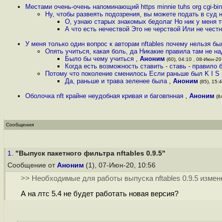
Местами очень-очень напоминающий https minnie tuhs org cgi-bin u
Ну, чтобы развеять подозрения, вы можете подать в суд 
О, узнаю старых знакомых бедолаг Но ник у меня т
А что есть нечествой Это не черствой Или не чест
У меня только один вопрос к авторам nftables почему нельзя б
Опять учиться, какая боль, да Никакие правила там не н
Было бы чему учиться
,
Аноним
(60), 04:10 , 08-Июн-20,
Когда есть возможность ставить - ставь - правило 
Потому что поколение сменилось Если раньше был K I S S
Да, раньше и трава зеленее была
,
Аноним
(85), 15:4
Оболочка nft крайне неудобная кривая и баговпнная
,
Аноним
(84
Сообщения
1.
"Выпуск пакетного фильтра nftables 0.9.5"
Сообщение от
Аноним
(1), 07-Июн-20, 10:56
>> Необходимые для работы выпуска nftables 0.9.5 измене
А на лтс 5.4 не будет работать новая версия?