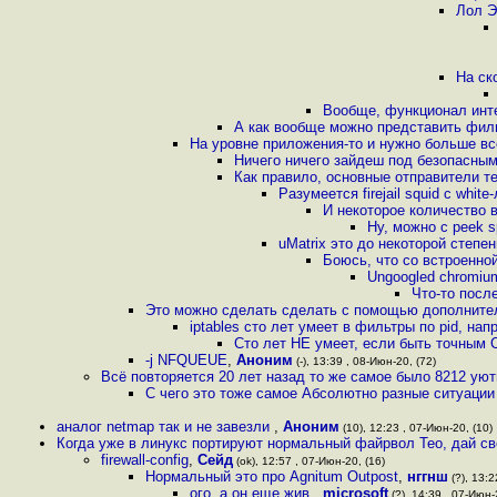
Лол Э
На ск
Вообще, функционал инте
А как вообще можно представить филь
На уровне приложения-то и нужно больше вс
Ничего ничего зайдеш под безопасным
Как правило, основные отправители т
Разумеется firejail squid с whit
И некоторое количество 
Ну, можно с peek s
uMatrix это до некоторой степе
Боюсь, что со встроенно
Ungoogled chromium
Что-то посл
Это можно сделать сделать с помощью дополнитель
iptables сто лет умеет в фильтры по pid, на
Сто лет НЕ умеет, если быть точным 
-j NFQUEUE
,
Аноним
(-), 13:39 , 08-Июн-20, (72)
Всё повторяется 20 лет назад то же самое было 8212 ую
С чего это тоже самое Абсолютно разные ситуаци
аналог netmap так и не завезли
,
Аноним
(10), 12:23 , 07-Июн-20, (10)
Когда уже в линукс портируют нормальный файрвол Тео, дай с
firewall-config
,
Сейд
(ok), 12:57 , 07-Июн-20, (16)
Нормальный это про Agnitum Outpost
,
нггнш
(?), 13:2
ого, а он еще жив
,
microsoft
(?), 14:39 , 07-Июн-