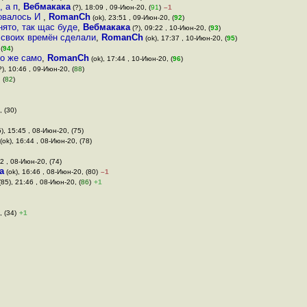
 а п
,
Вебмакака
(?), 18:09 , 09-Июн-20, (
91
)
–1
зовалось И
,
RomanCh
(ok), 23:51 , 09-Июн-20, (
92
)
нято, так щас буде
,
Вебмакака
(?), 09:22 , 10-Июн-20, (
93
)
 своих времён сделали
,
RomanCh
(ok), 17:37 , 10-Июн-20, (
95
)
(
94
)
то же само
,
RomanCh
(ok), 17:44 , 10-Июн-20, (
96
)
), 10:46 , 09-Июн-20, (
88
)
 (
82
)
, (30)
), 15:45 , 08-Июн-20, (75)
(ok), 16:44 , 08-Июн-20, (78)
2 , 08-Июн-20, (74)
a
(ok), 16:46 , 08-Июн-20, (80)
–1
85), 21:46 , 08-Июн-20, (
86
)
+1
, (34)
+1