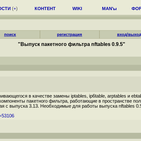
ОСТИ
(
+
)
КОНТЕНТ
WIKI
MAN'ы
ФО
поиск
регистрация
вход/выхо
"Выпуск пакетного фильтра nftables 0.9.5"
вивающегося в качестве замены iptables, ip6table, arptables и e
ят компоненты пакетного фильтра, работающие в пространстве по
ая с выпуска 3.13. Необходимые для работы выпуска nftables 0.9
m=53106