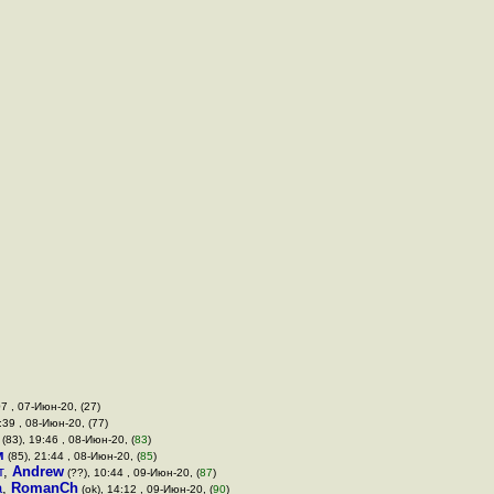
07 , 07-Июн-20, (27)
:39 , 08-Июн-20, (77)
(83), 19:46 , 08-Июн-20, (
83
)
м
(85), 21:44 , 08-Июн-20, (
85
)
т
,
Andrew
(??), 10:44 , 09-Июн-20, (
87
)
а
,
RomanCh
(ok), 14:12 , 09-Июн-20, (
90
)