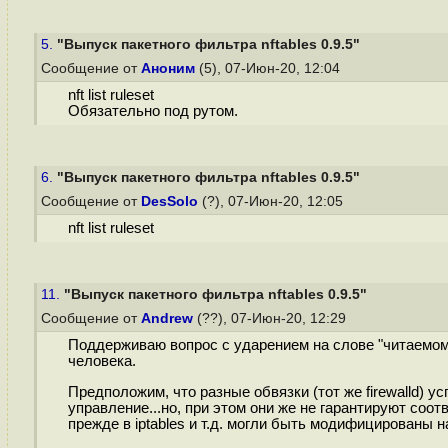
5.
"Выпуск пакетного фильтра nftables 0.9.5"
Сообщение от
Аноним
(5), 07-Июн-20, 12:04
nft list ruleset
Обязательно под рутом.
6.
"Выпуск пакетного фильтра nftables 0.9.5"
Сообщение от
DesSolo
(?), 07-Июн-20, 12:05
nft list ruleset
11.
"Выпуск пакетного фильтра nftables 0.9.5"
Сообщение от
Andrew
(??), 07-Июн-20, 12:29
Поддерживаю вопрос с ударением на слове "читаемом" 
человека.
Предположим, что разные обвязки (тот же firewalld) 
управление...но, при этом они же не гарантируют со
прежде в iptables и т.д. могли быть модифицированы 