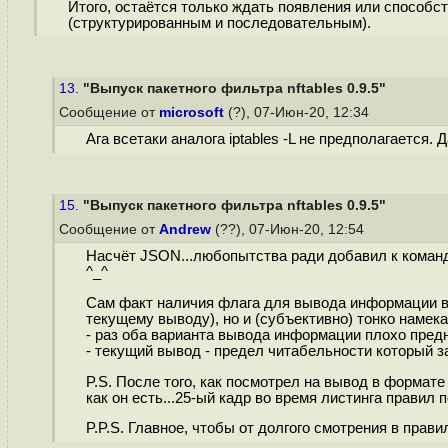
Итого, остаётся только ждать появления или способс
(структурированным и последовательным).
13.
"Выпуск пакетного фильтра nftables 0.9.5"
Сообщение от
microsoft
(?), 07-Июн-20, 12:34
Ага всетаки аналога iptables -L не предполагается. 
15.
"Выпуск пакетного фильтра nftables 0.9.5"
Сообщение от
Andrew
(??), 07-Июн-20, 12:54
Насчёт JSON...любопытства ради добавил к команде 
^_^
Сам факт наличия флага для вывода информации в 
текущему выводу), но и (субъективно) тонко намека
- раз оба варианта вывода информации плохо предн
- текущий вывод - предел читабельности который за
P.S. После того, как посмотрел на вывод в формат
как он есть...25-ый кадр во время листинга правил п
P.P.S. Главное, чтобы от долгого смотрения в правил