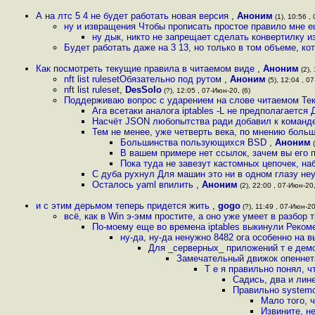
А на лтс 5 4 не будет работать новая версия
,
Аноним
(1), 10:56 ,
ну и извращения Чтобы прописать простое правило мне е
ну дык, никто не запрещает сделать конвертилку и
Будет работать даже на 3 13, но только в том объеме, к
Как посмотреть текущие правила в читаемом виде
,
Аноним
(2),
nft list rulesetОбязательно под рутом
,
Аноним
(5), 12:04 , 07
nft list ruleset
,
DesSolo
(?), 12:05 , 07-Июн-20, (6)
Поддерживаю вопрос с ударением на слове читаемом Текущ
Ага всетаки аналога iptables -L не предполагается 
Насчёт JSON любопытства ради добавил к команде 
Тем не менее, уже четверть века, по мнению боль
Большинства пользующихся BSD
,
Аноним
(
В вашем примере нет ссылок, зачем вы его 
Пока туда не завезут кастомных цепочек, на
С дуба рухнул Для машин это ни в одном глазу неу
Осталось yaml впилить
,
Аноним
(2), 22:00 , 07-Июн-20,
и с этим дерьмом теперь придется жить
,
gogo
(?), 11:49 , 07-Июн-20
всё, как в Win э-эмм простите, а оно уже умеет в разбор 
По-моему еще во времена iptables выкинули Рекоме
ну-да, ну-да ненужно 8482 ога особенно на 
Для _серверных_ приложений т е демон
Замечательный движок опеннет
Т е я правильно понял, ч
Садись, два и лине
Правильно systemc
Мало того, 
Извините, н