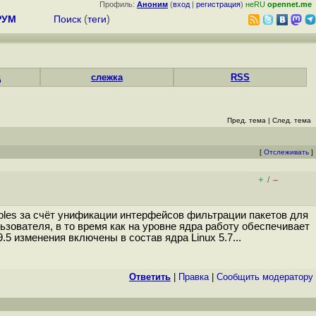
Профиль:
Аноним
(
вход
|
регистрация
)
неRU
opennet.me
РУМ
Поиск
(
теги
)
д
слежка
RSS
Пред. тема
|
След. тема
[
Отслеживать
]
+
–
/
btables за счёт унификации интерфейсов фильтрации пакетов для
льзователя, в то время как на уровне ядра работу обеспечивает
.5 изменения включены в состав ядра Linux 5.7...
Ответить
|
Правка
|
Cообщить модератору