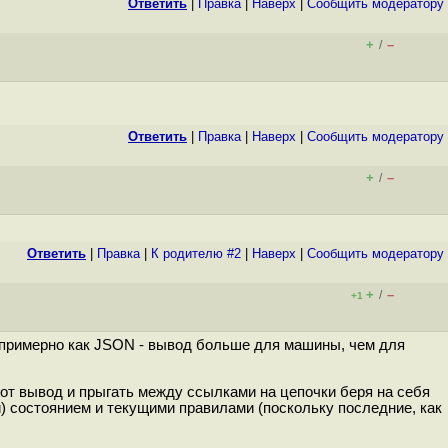
Ответить
|
Правка
|
Наверх
|
Cообщить модератору
+
–
/
Ответить
|
Правка
|
Наверх
|
Cообщить модератору
+
–
/
Ответить
|
Правка
|
К родителю #2
|
Наверх
|
Cообщить модератору
+
–
/
+1
от, примерно как JSON - вывод больше для машины, чем для
этот вывод и прыгать между ссылками на цепочки беря на себя
) состоянием и текущими правилами (поскольку последние, как