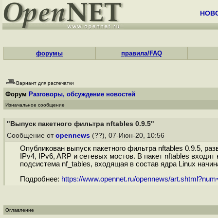
НОВ
форумы
правила/FAQ
Вариант для распечатки
Форум
Разговоры, обсуждение новостей
Изначальное сообщение
"Выпуск пакетного фильтра nftables 0.9.5"
Сообщение от
opennews
(??), 07-Июн-20, 10:56
Опубликован выпуск пакетного фильтра nftables 0.9.5, раз
IPv4, IPv6, ARP и сетевых мостов. В пакет nftables вход
подсистема nf_tables, входящая в состав ядра Linux начин
Подробнее:
https://www.opennet.ru/opennews/art.shtml?nu
Оглавление