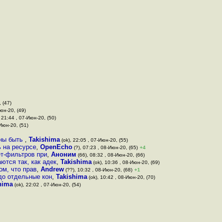
 (47)
Июн-20, (49)
 21:44 , 07-Июн-20, (50)
-Июн-20, (51)
жны быть
,
Takishima
(ok), 22:05 , 07-Июн-20, (55)
ь на ресурсе
,
OpenEcho
(?), 07:23 , 08-Июн-20, (65)
+4
ет-фильтров при
,
Аноним
(66), 08:32 , 08-Июн-20, (66)
ются так, как адек
,
Takishima
(ok), 10:36 , 08-Июн-20, (69)
ом, что прав
,
Andrew
(??), 10:32 , 08-Июн-20, (68)
+1
адо отдельные кон
,
Takishima
(ok), 10:42 , 08-Июн-20, (70)
hima
(ok), 22:02 , 07-Июн-20, (54)