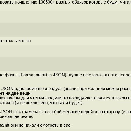
твовать появлению 100500+ разных обвязок которые будут читат
Да чтож такое то
флаг -j (Format output in JSON): лучше не стало, так что посл
JSON одновременно и радует (значит при желании можно распа
ет на две вещи:
азначены для чтения людьми, то по задумке, люди их в таком в
ложен (и не исключено, что так и будет).
е JSON стал замечать за собой желание перейти на сторону (и 
оймал, не иначе.
а nft они не начали смотреть в вас.