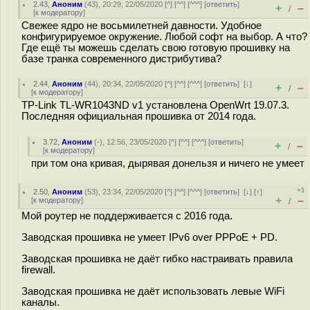
2.43
,
Аноним
(
43
), 20:29, 22/05/2020 [
^
] [
^^
] [
^^^
] [
ответить
]
+
–
/
[
к модератору
]
Свежее ядро не восьмилетней давности. Удобное
конфигурируемое окружение. Любой софт на выбор. А что?
Где ещё ты можешь сделать свою готовую прошивку на
базе транка современного дистрибутива?
2.44
,
Аноним
(
44
), 20:34, 22/05/2020 [
^
] [
^^
] [
^^^
] [
ответить
]
[
↓
]
+
–
/
[
к модератору
]
TP-Link TL-WR1043ND v1 установлена OpenWrt 19.07.3.
Последняя официальная прошивка от 2014 года.
3.72
,
Аноним
(
-
), 12:56, 23/05/2020 [
^
] [
^^
] [
^^^
] [
ответить
]
+
–
/
[
к модератору
]
при том она кривая, дырявая донельзя и ничего не умеет
+1
2.50
,
Аноним
(
53
), 23:34, 22/05/2020 [
^
] [
^^
] [
^^^
] [
ответить
]
[
↓
] [
↑
]
+
–
[
к модератору
]
/
Мой роутер не поддерживается с 2016 года.
Заводская прошивка не умеет IPv6 over PPPoE + PD.
Заводская прошивка не даёт гибко настраивать правила
firewall.
Заводская прошивка не даёт использовать левые WiFi
каналы.