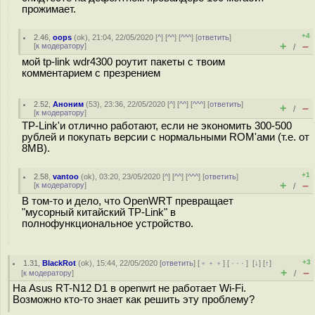
прожимает.
+4
2.46
,
oops
(
ok
), 21:04, 22/05/2020 [
^
] [
^^
] [
^^^
] [
ответить
]
+
–
[
к модератору
]
/
мой tp-link wdr4300 роутит пакеты с твоим
комментарием с презрением
2.52
,
Аноним
(
53
), 23:36, 22/05/2020 [
^
] [
^^
] [
^^^
] [
ответить
]
+
–
/
[
к модератору
]
TP-Link'и отлично работают, если не экономить 300-500
рублей и покупать версии с нормальными ROM'ами (т.е. от
8MB).
+1
2.58
,
vantoo
(
ok
), 03:20, 23/05/2020 [
^
] [
^^
] [
^^^
] [
ответить
]
+
–
[
к модератору
]
/
В том-то и дело, что OpenWRT превращает
"мусорный китайский TP-Link" в
полнофункциональное устройство.
+3
1.31
,
BlackRot
(
ok
), 15:44, 22/05/2020 [
ответить
] [
﹢﹢﹢
] [
· · ·
]
[
↓
] [
↑
]
+
–
[
к модератору
]
/
На Asus RT-N12 D1 в openwrt не работает Wi-Fi.
Возможно кто-то знает как решить эту проблему?