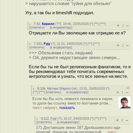
> нарушается словие "гуйня для обезьян"
Угу, а так бы и timeshift подходил.
7.42
,
Кирилл
(
??
), 19:46, 22/05/2020 [
^
] [
^^
] [
^^^
]
+
–
/
[
ответить
]
[
к модератору
]
Отрицаете ли Вы эволюцию как отрицаю ее я?
7.103
,
Fyjy
(
?
), 11:31, 24/05/2020 [
^
] [
^^
] [
^^^
]
+
–
/
[
ответить
]
[
к модератору
]
>>> Обезьянам стать людьми)
> Ой, держите недостающее звено семеро...
Если бы ты не был религиозным фанатиком, то я
бы рекомендовал тебе почитать современных
антропологов и узнать, что все звенья на месте.
–1
8.104
,
Michael Shigorin
(
ok
), 13:01, 24/05/2020 [
^
]
+
–
[
^^
] [
^^^
] [
ответить
]
[
к модератору
]
/
Если бы Вы хоть немного понимали в науке,
то дали бы ссылку вместо болтания ртом...
текст свёрнут,
показать
9.112
,
Fyjy
(
?
), 16:17, 24/05/2020 [
^
] [
^^
] [
^^^
]
+
–
/
[
ответить
]
[
к модератору
]
171 Достающее звено 187 Дробышевского иди
почитай, фанатик ты религиознутый ...
текст