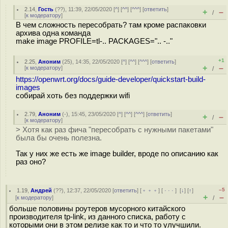
2.14
,
Гость
(
??
), 11:39, 22/05/2020 [
^
] [
^^
] [
^^^
] [
ответить
]
+
–
/
[
к модератору
]
В чем сложность пересобрать? там кроме распаковки
архива одна команда
make image PROFILE=tl-.. PACKAGES=".. -.."
+1
2.25
,
Аноним
(
25
), 14:35, 22/05/2020 [
^
] [
^^
] [
^^^
] [
ответить
]
+
–
[
к модератору
]
/
https://openwrt.org/docs/guide-developer/quickstart-build-
images
собирай хоть без поддержки wifi
2.79
,
Аноним
(
-
), 15:45, 23/05/2020 [
^
] [
^^
] [
^^^
] [
ответить
]
+
–
/
[
к модератору
]
> Хотя как раз фича "пересобрать с нужными пакетами"
была бы очень полезна.
Так у них же есть же image builder, вроде по описанию как
раз оно?
–5
1.19
,
Андрей
(
??
), 12:37, 22/05/2020 [
ответить
] [
﹢﹢﹢
] [
· · ·
]
[
↓
] [
↑
]
+
–
[
к модератору
]
/
больше половины роутеров мусорного китайского
производителя tp-link, из данного списка, работу с
которыми они в этом релизе как то и что то улучшили.