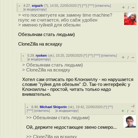
4.27
,
srgazh
(
?
), 14:55, 22/05/2020 [
^
] [
^^
] [
^^^
] [
ответить
]
+
–
/
[
к модератору
]
> что посоветуете как замену time machine?
rsync не считается, ибо сабж удобен
> именно гуйней для обезьян
Обезьянам стать людьми)
CloneZilla на вскидку
5.29
,
ryoken
(
ok
), 15:25, 22/05/2020 [
^
] [
^^
] [
^^^
] [
ответить
]
+
–
/
[
к модератору
]
> Обезьянам стать людьми)
> CloneZilla на вскидку
Хотел сам отписать про Клонзиллу - но нарушается
словие "гуйня для обезьян" :D. Так-то интерфейс у
Клонзиллы - простой, читать только надо
внимательно.
–2
6.40
,
Michael Shigorin
(
ok
), 19:42, 22/05/2020 [
^
] [
^^
]
+
–
[
^^^
] [
ответить
]
[
к модератору
]
/
>> Обезьянам стать людьми)
Ой, держите недостающее звено семеро...
>> CloneZilla на вскидку