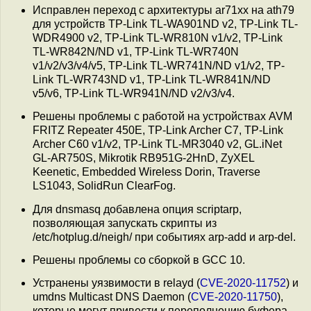
Исправлен переход с архитектуры ar71xx на ath79
для устройств TP-Link TL-WA901ND v2, TP-Link TL-
WDR4900 v2, TP-Link TL-WR810N v1/v2, TP-Link
TL-WR842N/ND v1, TP-Link TL-WR740N
v1/v2/v3/v4/v5, TP-Link TL-WR741N/ND v1/v2, TP-
Link TL-WR743ND v1, TP-Link TL-WR841N/ND
v5/v6, TP-Link TL-WR941N/ND v2/v3/v4.
Решены проблемы с работой на устройствах AVM
FRITZ Repeater 450E, TP-Link Archer C7, TP-Link
Archer C60 v1/v2, TP-Link TL-MR3040 v2, GL.iNet
GL-AR750S, Mikrotik RB951G-2HnD, ZyXEL
Keenetic, Embedded Wireless Dorin, Traverse
LS1043, SolidRun ClearFog.
Для dnsmasq добавлена опция scriptarp,
позволяющая запускать скрипты из
/etc/hotplug.d/neigh/ при событиях arp-add и arp-del.
Решены проблемы со сборкой в GCC 10.
Устранены уязвимости в relayd (
CVE-2020-11752
) и
umdns Multicast DNS Daemon (
CVE-2020-11750
),
которые могут привести к переполнению буфера