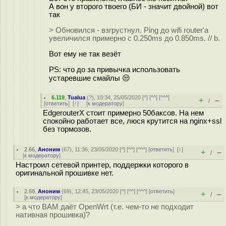
А вон у второго твоего (БИ - значит двойной) вот
так
> Обновился - взгрустнул. Ping до wifi router'а
увеличился примерно с 0.250ms до 0.850ms. // b.
Вот ему не так везёт
PS: что до за привычка использовать
устаревшие смайлы 😒
6.119
,
Tualua
(
?
), 10:34, 25/05/2020 [
^
] [
^^
] [
^^^
]
+
–
/
[
ответить
]
[
↑
] [
к модератору
]
EdgerouterX стоит примерно 50баксов. На нем
спокойно работает все, люся крутится на nginx+ssl
без тормозов.
2.66
,
Аноним
(
67
), 11:36, 23/05/2020 [
^
] [
^^
] [
^^^
] [
ответить
]
[
↑
]
+
–
/
[
к модератору
]
Настроил сетевой принтер, поддержки которого в
оригинальной прошивке нет.
2.68
,
Аноним
(
69
), 12:45, 23/05/2020 [
^
] [
^^
] [
^^^
] [
ответить
]
+
–
/
[
к модератору
]
> а что ВАМ даёт OpenWrt (т.е. чем-то не подходит
нативная прошивка)?