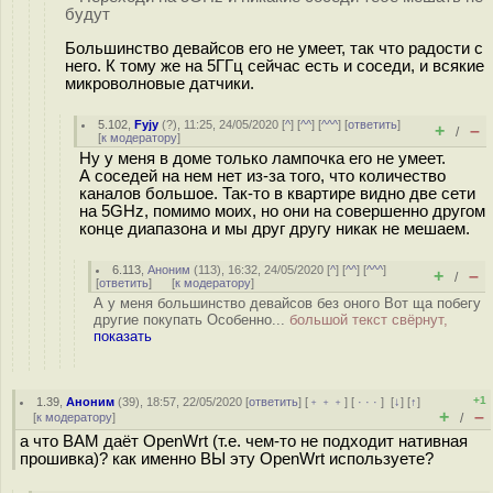
будут
Большинство девайсов его не умеет, так что радости с
него. К тому же на 5ГГц сейчас есть и соседи, и всякие
микроволновые датчики.
5.102
,
Fyjy
(
?
), 11:25, 24/05/2020 [
^
] [
^^
] [
^^^
] [
ответить
]
+
–
/
[
к модератору
]
Ну у меня в доме только лампочка его не умеет.
А соседей на нем нет из-за того, что количество
каналов большое. Так-то в квартире видно две сети
на 5GHz, помимо моих, но они на совершенно другом
конце диапазона и мы друг другу никак не мешаем.
6.113
,
Аноним
(
113
), 16:32, 24/05/2020 [
^
] [
^^
] [
^^^
]
+
–
/
[
ответить
]
[
к модератору
]
А у меня большинство девайсов без оного Вот ща побегу
другие покупать Особенно...
большой текст свёрнут,
показать
+1
1.39
,
Аноним
(
39
), 18:57, 22/05/2020 [
ответить
] [
﹢﹢﹢
] [
· · ·
]
[
↓
] [
↑
]
+
–
[
к модератору
]
/
а что ВАМ даёт OpenWrt (т.е. чем-то не подходит нативная
прошивка)? как именно ВЫ эту OpenWrt используете?