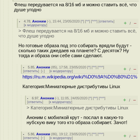
Флеш передувается на 8/16 мб и можно ставить всё, что
душе угодно
4.78
,
Аноним
(
-
), 15:44, 23/05/2020 [
^
] [
^^
] [
^^^
] [
ответить
]
+
–
/
[
к модератору
]
> Флеш передувается на 8/16 мб и можно ставить всё,
что душе угодно
Но готовые образа под это собирать врядли будут -
сколько таких джедаев на планете? С десяток? Ну
тогда и образа они себе сами сделают.
5.85
,
Аноним
(
85
), 17:58, 23/05/2020 [
^
] [
^^
] [
^^^
]
+
–
/
[
ответить
]
[
↓
] [
к модератору
]
https://ru.m.wikipedia.org/wiki/%D0%9A%D0%B0%D1%
Категория:Миниатюрные дистрибутивы Linux
6.97
,
Аноним
(
-
), 11:05, 24/05/2020 [
^
] [
^^
] [
^^^
]
+
–
/
[
ответить
]
[
к модератору
]
> Категория:Миниатюрные дистрибутивы Linux
Аноним с мобилкой крут - послал в какую-то
нубскую вику того кто образа собирает. Зачот!
5.86
,
Аноним
(
86
), 19:12, 23/05/2020 [
^
] [
^^
] [
^^^
]
+
–
/
[
ответить
]
[
↑
] [
к модератору
]