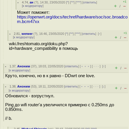
+1
4.74
,
ан
(
?
), 14:30, 23/05/2020 [
^
] [
^^
] [
^^^
] [
ответить
]
+
–
[
к модератору
]
/
Может поможет:
https://openwrt.org/docs/techref/hardware/soc/soc.broadco
m.bcm47xx
+1
2.81
,
werwer
(
?
), 16:46, 23/05/2020 [
^
] [
^^
] [
^^^
] [
ответить
]
[
↑
]
+
–
[
к модератору
]
/
wiki.freshtomato.org/doku.php?
id=hardware_compatibility в помощь
1.37
,
Аноним
(
37
), 18:03, 22/05/2020 [
ответить
] [
﹢﹢﹢
] [
· · ·
]
[
↑
]
+
–
/
[
к модератору
]
Круто, конечно, но в к равно - DDwrt one love.
1.38
,
Аноним
(
53
), 18:11, 22/05/2020 [
ответить
] [
﹢﹢﹢
] [
· · ·
]
[
↓
]
+
–
/
[
к модератору
]
Обновился - взгрустнул.
Ping до wifi router'а увеличился примерно с 0.250ms до
0.850ms.
// b.