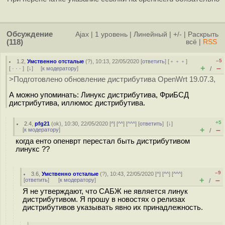
Обсуждение
Ajax
|
1 уровень
|
Линейный
|
+/-
|
Раскрыть
(118)
всё
|
RSS
–5
1.2
,
Умственно отсталые
(
?
), 10:13, 22/05/2020 [
ответить
] [
﹢﹢﹢
]
+
–
[
· · ·
]
[
↓
] [
к модератору
]
/
>Подготовлено обновление дистрибутива OpenWrt 19.07.3,
А можно упоминать: Линукс дистрибутива, ФриБСД
дистрибутива, иллюмос дистрибутива.
+5
2.4
,
pfg21
(
ok
), 10:30, 22/05/2020 [
^
] [
^^
] [
^^^
] [
ответить
]
[
↓
]
+
–
[
к модератору
]
/
когда енто опенврт перестал быть дистрибутивом
линукс ??
–9
3.6
,
Умственно отсталые
(
?
), 10:43, 22/05/2020 [
^
] [
^^
] [
^^^
]
+
–
[
ответить
]
[
к модератору
]
/
Я не утверждают, что САБЖ не является линук
дистрибутивом. Я прошу в новостях о релизах
дистрибутивов указывать явно их принадлежность.