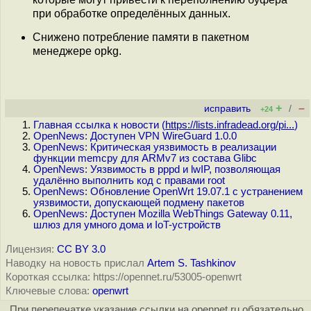
при обработке определённых данных.
Снижено потребление памяти в пакетном
менеджере opkg.
+
–
исправить
/
+24
Главная ссылка к новости (
https://lists.infradead.org/pi...
)
OpenNews: Доступен VPN WireGuard 1.0.0
OpenNews: Критическая уязвимость в реализации
функции memcpy для ARMv7 из состава Glibc
OpenNews: Уязвимость в pppd и lwIP, позволяющая
удалённо выполнить код с правами root
OpenNews: Обновление OpenWrt 19.07.1 с устранением
уязвимости, допускающей подмену пакетов
OpenNews: Доступен Mozilla WebThings Gateway 0.11,
шлюз для умного дома и IoT-устройств
Лицензия:
CC BY 3.0
Наводку на новость прислал
Artem S. Tashkinov
Короткая ссылка: https://opennet.ru/53005-openwrt
Ключевые слова:
openwrt
При перепечатке указание ссылки на opennet.ru обязательно