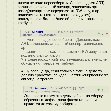
ничего не надо пересобирать. Делаешь дамп ART,
заливаешь скачанный опенврт, заливаешь арт
назад(опенврт сам переразметит RW зону, а арт
подвинется, так как он в конце находится)и
пользуешься. Дальнейшие обновления танцов не
требуют
6.98
,
Аноним
(
-
), 11:07, 24/05/2020 [
^
] [
^^
] [
^^^
]
+
–
/
[
ответить
]
[
к модератору
]
> ничего не надо пересобирать. Делаешь дамп
ART, заливаешь скачанный опенврт, заливаешь
арт
> назад(опенврт сам переразметит RW зону, а арт
подвинется, так как он
> в конце находится)и пользуешься. Дальнейшие
обновления танцов не требуют
А, ну вообще да, если только в флеше дело то
должно сработать по идее. Партиционирвоание же
апгрейд не трогает.
7.99
,
Аноним
(
-
), 11:07, 24/05/2020 [
^
] [
^^
] [
^^^
]
+
–
/
[
ответить
]
[
к модератору
]
Это просто к тому что девы забьют на сборку
образов т.к. дефолтовая флеха мелкая - и
придется их самому собирать.