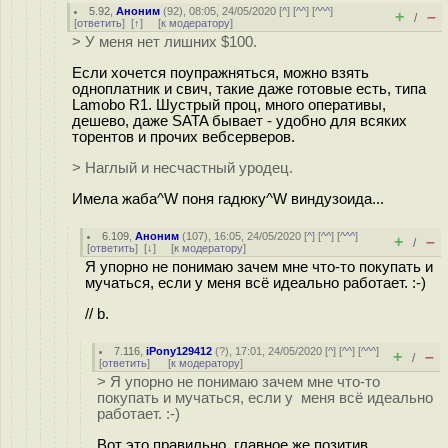
5.92
,
Аноним
(
92
), 08:05, 24/05/2020 [
^
] [
^^
] [
^^^
]
+
–
/
[
ответить
]
[
↑
] [
к модератору
]
> У меня нет лишних $100.
Если хочется поупражняться, можно взять
одноплатник и свич, такие даже готовые есть, типа
Lamobo R1. Шустрый проц, много оперативы,
дешево, даже SATA бывает - удобно для всяких
торентов и прочих вебсерверов.
> Наглый и несчастный уродец.
Имела жаба^W поня гадюку^W виндузоида...
6.109
,
Аноним
(
107
), 16:05, 24/05/2020 [
^
] [
^^
] [
^^^
]
+
–
/
[
ответить
]
[
↓
] [
к модератору
]
Я упорно не понимаю зачем мне что-то покупать и
мучаться, если у меня всё идеально работает. :-)
// b.
7.116
,
iPony129412
(
?
), 17:01, 24/05/2020 [
^
] [
^^
] [
^^^
]
+
–
/
[
ответить
]
[
к модератору
]
> Я упорно не понимаю зачем мне что-то
покупать и мучаться, если у меня всё идеально
работает. :-)
Вот это правильно, главное же позитив.