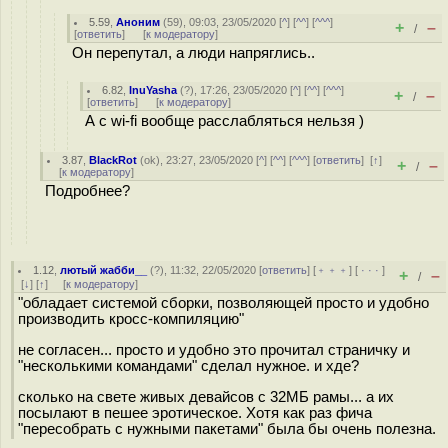
5.59
,
Аноним
(
59
), 09:03, 23/05/2020 [
^
] [
^^
] [
^^^
]
+
–
/
[
ответить
]
[
к модератору
]
Он перепутал, а люди напряглись..
6.82
,
InuYasha
(
?
), 17:26, 23/05/2020 [
^
] [
^^
] [
^^^
]
+
–
/
[
ответить
]
[
к модератору
]
А с wi-fi вообще расслабляться нельзя )
3.87
,
BlackRot
(
ok
), 23:27, 23/05/2020 [
^
] [
^^
] [
^^^
] [
ответить
]
[
↑
]
+
–
/
[
к модератору
]
Подробнее?
1.12
,
лютый жабби__
(
?
), 11:32, 22/05/2020 [
ответить
] [
﹢﹢﹢
] [
· · ·
]
+
–
/
[
↓
] [
↑
] [
к модератору
]
"обладает системой сборки, позволяющей просто и удобно
производить кросс-компиляцию"
не согласен... просто и удобно это прочитал страничку и
"несколькими командами" сделал нужное. и хде?
сколько на свете живых девайсов с 32МБ рамы... а их
посылают в пешее эротическое. Хотя как раз фича
"пересобрать с нужными пакетами" была бы очень полезна.