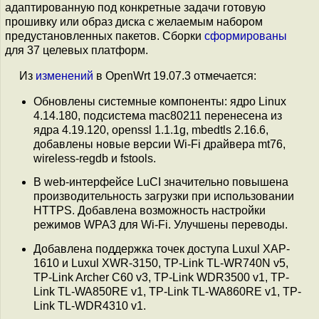
адаптированную под конкретные задачи готовую
прошивку или образ диска с желаемым набором
предустановленных пакетов. Сборки
сформированы
для 37 целевых платформ.
Из
изменений
в OpenWrt 19.07.3 отмечается:
Обновлены системные компоненты: ядро Linux
4.14.180, подсистема mac80211 перенесена из
ядра 4.19.120, openssl 1.1.1g, mbedtls 2.16.6,
добавлены новые версии Wi-Fi драйвера mt76,
wireless-regdb и fstools.
В web-интерфейсе LuCI значительно повышена
производительность загрузки при использовании
HTTPS. Добавлена возможность настройки
режимов WPA3 для Wi-Fi. Улучшены переводы.
Добавлена поддержка точек доступа Luxul XAP-
1610 и Luxul XWR-3150, TP-Link TL-WR740N v5,
TP-Link Archer C60 v3, TP-Link WDR3500 v1, TP-
Link TL-WA850RE v1, TP-Link TL-WA860RE v1, TP-
Link TL-WDR4310 v1.