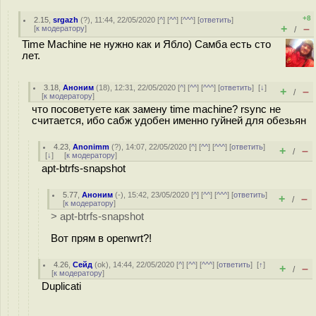
+8
2.15
,
srgazh
(
?
), 11:44, 22/05/2020 [
^
] [
^^
] [
^^^
] [
ответить
]
+
–
[
к модератору
]
/
Time Machine не нужно как и Ябло) Самба есть сто
лет.
3.18
,
Аноним
(
18
), 12:31, 22/05/2020 [
^
] [
^^
] [
^^^
] [
ответить
]
[
↓
]
+
–
/
[
к модератору
]
что посоветуете как замену time machine? rsync не
считается, ибо сабж удобен именно гуйней для обезьян
4.23
,
Anonimm
(
?
), 14:07, 22/05/2020 [
^
] [
^^
] [
^^^
] [
ответить
]
+
–
/
[
↓
] [
к модератору
]
apt-btrfs-snapshot
5.77
,
Аноним
(
-
), 15:42, 23/05/2020 [
^
] [
^^
] [
^^^
] [
ответить
]
+
–
/
[
к модератору
]
> apt-btrfs-snapshot
Вот прям в openwrt?!
4.26
,
Сейд
(
ok
), 14:44, 22/05/2020 [
^
] [
^^
] [
^^^
] [
ответить
]
[
↑
]
+
–
/
[
к модератору
]
Duplicati