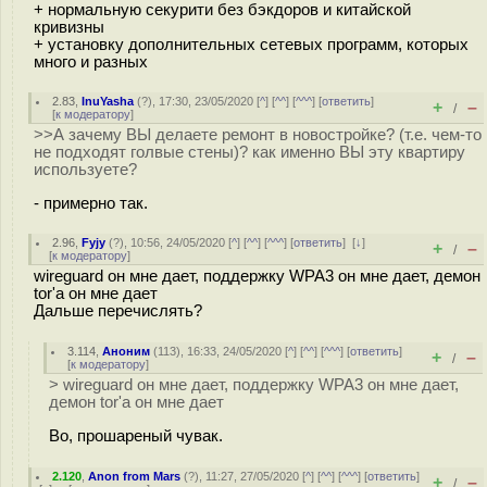
+ нормальную секурити без бэкдоров и китайской
кривизны
+ установку дополнительных сетевых программ, которых
много и разных
2.83
,
InuYasha
(
?
), 17:30, 23/05/2020 [
^
] [
^^
] [
^^^
] [
ответить
]
+
–
/
[
к модератору
]
>>А зачему ВЫ делаете ремонт в новостройке? (т.е. чем-то
не подходят голвые стены)? как именно ВЫ эту квартиру
используете?
- примерно так.
2.96
,
Fyjy
(
?
), 10:56, 24/05/2020 [
^
] [
^^
] [
^^^
] [
ответить
]
[
↓
]
+
–
/
[
к модератору
]
wireguard он мне дает, поддержку WPA3 он мне дает, демон
tor'а он мне дает
Дальше перечислять?
3.114
,
Аноним
(
113
), 16:33, 24/05/2020 [
^
] [
^^
] [
^^^
] [
ответить
]
+
–
/
[
к модератору
]
> wireguard он мне дает, поддержку WPA3 он мне дает,
демон tor'а он мне дает
Во, прошареный чувак.
2.120
,
Anon from Mars
(
?
), 11:27, 27/05/2020 [
^
] [
^^
] [
^^^
] [
ответить
]
+
–
/