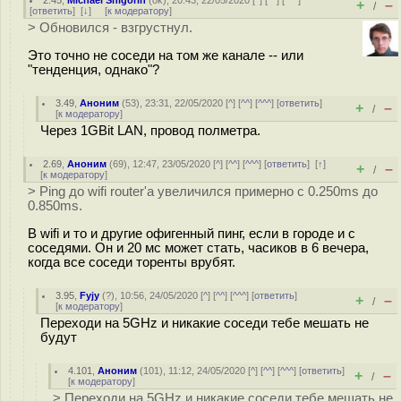
2.45
,
Michael Shigorin
(
ok
), 20:43, 22/05/2020 [
^
] [
^^
] [
^^^
]
+
–
/
[
ответить
]
[
↓
] [
к модератору
]
> Обновился - взгрустнул.
Это точно не соседи на том же канале -- или
"тенденция, однако"?
3.49
,
Аноним
(
53
), 23:31, 22/05/2020 [
^
] [
^^
] [
^^^
] [
ответить
]
+
–
/
[
к модератору
]
Через 1GBit LAN, провод полметра.
2.69
,
Аноним
(
69
), 12:47, 23/05/2020 [
^
] [
^^
] [
^^^
] [
ответить
]
[
↑
]
+
–
/
[
к модератору
]
> Ping до wifi router'а увеличился примерно с 0.250ms до
0.850ms.
В wifi и то и другие офигенный пинг, если в городе и с
соседями. Он и 20 мс может стать, часиков в 6 вечера,
когда все соседи торенты врубят.
3.95
,
Fyjy
(
?
), 10:56, 24/05/2020 [
^
] [
^^
] [
^^^
] [
ответить
]
+
–
/
[
к модератору
]
Переходи на 5GHz и никакие соседи тебе мешать не
будут
4.101
,
Аноним
(
101
), 11:12, 24/05/2020 [
^
] [
^^
] [
^^^
] [
ответить
]
+
–
/
[
к модератору
]
> Переходи на 5GHz и никакие соседи тебе мешать не