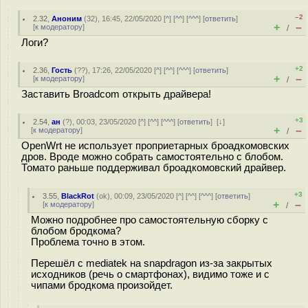
–2
2.32
,
Аноним
(
32
), 16:45, 22/05/2020 [
^
] [
^^
] [
^^^
] [
ответить
]
+
–
[
к модератору
]
/
Логи?
+2
2.36
,
Гость
(
??
), 17:26, 22/05/2020 [
^
] [
^^
] [
^^^
] [
ответить
]
+
–
[
к модератору
]
/
Заставить Broadcom открыть драйвера!
+3
2.54
,
ан
(
?
), 00:03, 23/05/2020 [
^
] [
^^
] [
^^^
] [
ответить
]
[
↓
]
+
–
[
к модератору
]
/
OpenWrt не использует проприетарных броадкомовских
дров. Вроде можно собрать самостоятельно с блобом.
Томато раньше поддерживал броадкомовский драйвер.
+3
3.55
,
BlackRot
(
ok
), 00:09, 23/05/2020 [
^
] [
^^
] [
^^^
] [
ответить
]
+
–
[
к модератору
]
/
Можно подробнее про самостоятельную сборку с
блобом бродкома?
Проблема точно в этом.
Перешёл с mediatek на snapdragon из-за закрытых
исходников (речь о смартфонах), видимо тоже и с
чипами бродкома произойдет.