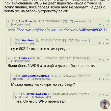
при включенном WDS не даёт переключиться с точки на
точку плавно, пока первая точка mac не забудет, не даёт с
таким же на второй устройству зайти
+1
2.16
,
Ann None
(
?
), 11:53, 22/05/2020 [
^
] [
^^
] [
^^^
] [
ответить
]
[
↓
]
+
–
[
к модератору
]
/
https://openwrt.org/docs/guide-user/network/wifi/mesh/80211s
+1
3.17
,
Ann None
(
?
), 12:02, 22/05/2020 [
^
] [
^^
] [
^^^
] [
ответить
]
+
–
[
к модератору
]
/
ну и 80211r вместе с этим приедет.
2.22
,
Аноним
(
21
), 13:16, 22/05/2020 [
^
] [
^^
] [
^^^
] [
ответить
]
[
↑
]
+
–
/
[
к модератору
]
Включённый WDS это ещё и дыра в безопасности.
+1
3.35
,
Аномномномнимус
(
?
), 17:15, 22/05/2020 [
^
] [
^^
] [
^^^
]
+
–
[
ответить
]
[
↓
] [
к модератору
]
/
Можно линку на конкретно эту беду?
4.57
,
feoktist.rassolny
(
?
), 02:19, 23/05/2020 [
^
] [
^^
] [
^^^
]
+
–
/
[
ответить
]
[
к модератору
]
Неа. Он его с WPS перепутал.