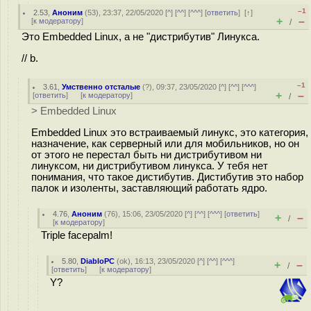
–1
2.53
,
Аноним
(
53
), 23:37, 22/05/2020 [
^
] [
^^
] [
^^^
] [
ответить
]
[
↑
]
+
–
[
к модератору
]
/
Это Embedded Linux, а не "дистрибутив" Линукса.
// b.
–1
3.61
,
Умственно отсталые
(
?
), 09:37, 23/05/2020 [
^
] [
^^
] [
^^^
]
+
–
[
ответить
]
[
к модератору
]
/
> Embedded Linux
Embedded Linux это встраиваемый линукс, это категория,
назначение, как серверный или для мобильников, но он
от этого не перестал быть ни дистрибутивом ни
линуксом, ни дистрибутивом линукса. У тебя нет
понимания, что такое дистибутив. Дистибутив это набор
палок и изоленты, заставляющий работать ядро.
4.76
,
Аноним
(
76
), 15:06, 23/05/2020 [
^
] [
^^
] [
^^^
] [
ответить
]
+
–
/
[
к модератору
]
Triple facepalm!
5.80
,
DiabloPC
(
ok
), 16:13, 23/05/2020 [
^
] [
^^
] [
^^^
]
+
–
/
[
ответить
]
[
к модератору
]
Y?