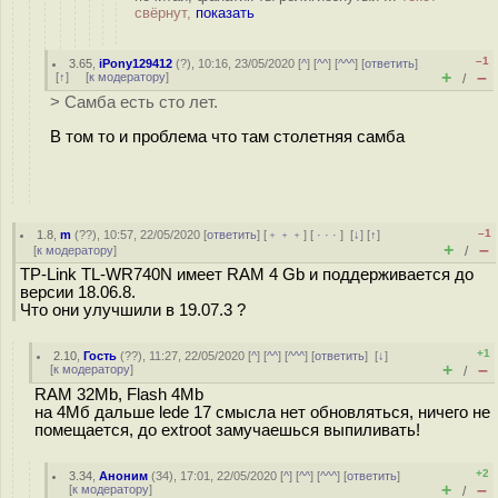
свёрнут,
показать
–1
3.65
,
iPony129412
(
?
), 10:16, 23/05/2020 [
^
] [
^^
] [
^^^
] [
ответить
]
+
–
[
↑
] [
к модератору
]
/
> Самба есть сто лет.
В том то и проблема что там столетняя самба
–1
1.8
,
m
(
??
), 10:57, 22/05/2020 [
ответить
] [
﹢﹢﹢
] [
· · ·
]
[
↓
] [
↑
]
+
–
[
к модератору
]
/
TP-Link TL-WR740N имеет RAM 4 Gb и поддерживается до
версии 18.06.8.
Что они улучшили в 19.07.3 ?
+1
2.10
,
Гость
(
??
), 11:27, 22/05/2020 [
^
] [
^^
] [
^^^
] [
ответить
]
[
↓
]
+
–
[
к модератору
]
/
RAM 32Mb, Flash 4Mb
на 4Мб дальше lede 17 смысла нет обновляться, ничего не
помещается, до extroot замучаешься выпиливать!
+2
3.34
,
Аноним
(
34
), 17:01, 22/05/2020 [
^
] [
^^
] [
^^^
] [
ответить
]
+
–
[
к модератору
]
/