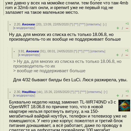
уже давно у всех на момойке сгнили. тем более что там 4mb
rom и 32mb ram онли, и openwrt уже не первый год не
залазиет на такое маленькое место.
+1
2.20
,
Аноним
(
20
), 13:09, 22/05/2020 [
^
] [
^^
] [
^^^
] [
ответить
]
[
↓
]
+
–
[
к модератору
]
/
Ну да, для многих из списка есть только 18.06.8, но
производитель-то их вообще не поддерживает больше
+1
3.91
,
Аноним
(
91
), 08:01, 24/05/2020 [
^
] [
^^
] [
^^^
] [
ответить
]
+
–
[
к модератору
]
/
> Ну да, для многих из списка есть только 18.06.8, но
производитель-то их
> вообще не поддерживает больше
Для 4/32 бывают билды без LuCi. Люся разжирела, увы.
+1
2.30
,
НяшМяш
(
ok
), 15:26, 22/05/2020 [
^
] [
^^
] [
^^^
] [
ответить
]
[
↑
]
+
–
[
к модератору
]
/
Буквально неделю назад заменил TL-WR740ND v3 c
OpenWRT 18.06.8 по причине того, что в новой
квартире нельзя протянуть витуху, а на 150-
мегабитный вайфай ноутбук, телефон и телевизор уже не
помещаются. У него уже корпус пожелтел и третий блок
питания донашивает, а всё работает, даже по проводу в
спидтесте на дефолтном провайдере 100 мегабит