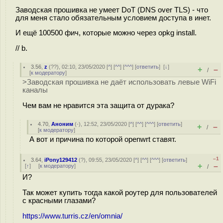
Заводская прошивка не умеет DoT (DNS over TLS) - что
для меня стало обязательным условием доступа в инет.
И ещё 100500 фич, которые можно через opkg install.
// b.
3.56
,
z
(
??
), 02:10, 23/05/2020 [
^
] [
^^
] [
^^^
] [
ответить
]
[
↓
]
+
–
/
[
к модератору
]
>Заводская прошивка не даёт использовать левые WiFi
каналы
Чем вам не нравится эта защита от дурака?
4.70
,
Аноним
(
-
), 12:52, 23/05/2020 [
^
] [
^^
] [
^^^
] [
ответить
]
+
–
/
[
к модератору
]
А вот и причина по которой openwrt ставят.
–1
3.64
,
iPony129412
(
?
), 09:55, 23/05/2020 [
^
] [
^^
] [
^^^
] [
ответить
]
+
–
[
↑
] [
к модератору
]
/
И?
Так может купить тогда какой роутер для пользователей
с красными глазами?
https://www.turris.cz/en/omnia/