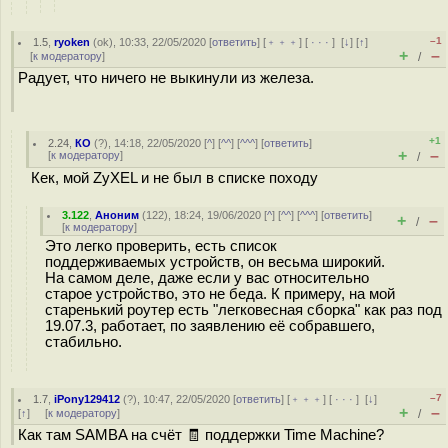
–1
1.5
,
ryoken
(
ok
), 10:33, 22/05/2020 [
ответить
] [
﹢﹢﹢
] [
· · ·
]
[
↓
] [
↑
]
+
–
[
к модератору
]
/
Радует, что ничего не выкинули из железа.
+1
2.24
,
КО
(
?
), 14:18, 22/05/2020 [
^
] [
^^
] [
^^^
] [
ответить
]
+
–
[
к модератору
]
/
Кек, мой ZyXEL и не был в списке походу
3.122
,
Аноним
(
122
), 18:24, 19/06/2020 [
^
] [
^^
] [
^^^
] [
ответить
]
+
–
/
[
к модератору
]
Это легко проверить, есть список
поддерживаемых устройств, он весьма широкий.
На самом деле, даже если у вас относительно
старое устройство, это не беда. К примеру, на мой
старенький роутер есть "легковесная сборка" как раз под
19.07.3, работает, по заявлению её собравшего,
стабильно.
–7
1.7
,
iPony129412
(
?
), 10:47, 22/05/2020 [
ответить
] [
﹢﹢﹢
] [
· · ·
]
[
↓
]
+
–
[
↑
] [
к модератору
]
/
Как там SAMBA на счёт 🧾 поддержки Time Machine?