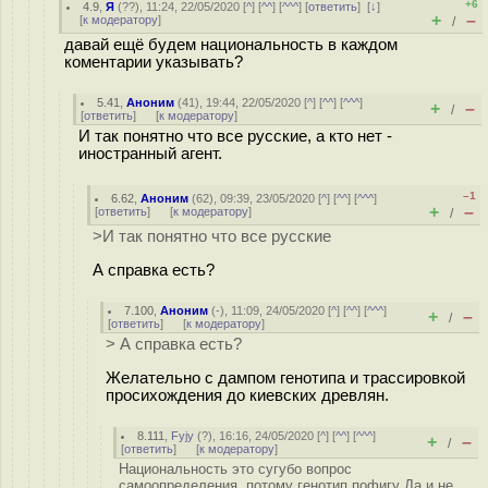
+6
4.9
,
Я
(
??
), 11:24, 22/05/2020 [
^
] [
^^
] [
^^^
] [
ответить
]
[
↓
]
+
–
[
к модератору
]
/
давай ещё будем национальность в каждом
коментарии указывать?
5.41
,
Аноним
(
41
), 19:44, 22/05/2020 [
^
] [
^^
] [
^^^
]
+
–
/
[
ответить
]
[
к модератору
]
И так понятно что все русские, а кто нет -
иностранный агент.
–1
6.62
,
Аноним
(
62
), 09:39, 23/05/2020 [
^
] [
^^
] [
^^^
]
+
–
[
ответить
]
[
к модератору
]
/
>И так понятно что все русские
А справка есть?
7.100
,
Аноним
(
-
), 11:09, 24/05/2020 [
^
] [
^^
] [
^^^
]
+
–
/
[
ответить
]
[
к модератору
]
> А справка есть?
Желательно с дампом генотипа и трассировкой
просихождения до киевских древлян.
8.111
,
Fyjy
(
?
), 16:16, 24/05/2020 [
^
] [
^^
] [
^^^
]
+
–
/
[
ответить
]
[
к модератору
]
Национальность это сугубо вопрос
самоопределения, потому генотип пофигу Да и не...