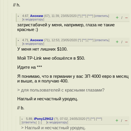
// h.
4.67
,
Аноним
(
67
), 11:39, 23/05/2020 [
^
] [
^^
] [
^^^
] [
ответить
]
+
–
/
[
к модератору
]
затристабачей у меня, например, глаза не такие
красные :)
4.71
,
Аноним
(
71
), 12:53, 23/05/2020 [
^
] [
^^
] [
^^^
] [
ответить
]
+
–
/
[
к модератору
]
У меня нет лишних $100.
Мой TP-Link мне обошёлся в $50.
Идите на ***
Я понимаю, что в германии у вас ЗП 4000 евро в месяц
и выше, а я получаю 400.
> для пользователей с красными глазами?
Наглый и несчастный уродец.
// b.
5.89
,
iPony129412
(
?
), 07:02, 24/05/2020 [
^
] [
^^
] [
^^^
]
+
–
/
[
ответить
]
[
↓
] [
к модератору
]
> Наглый и несчастный уродец.