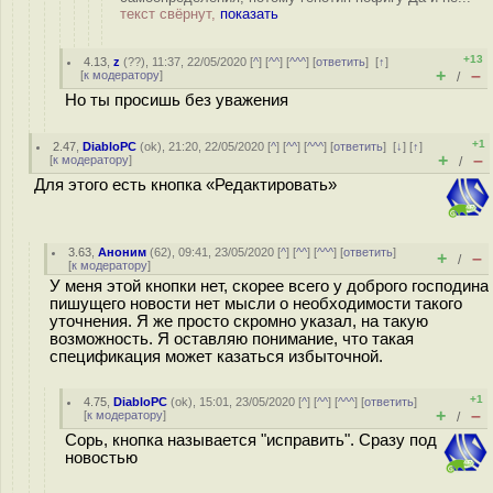
текст свёрнут,
показать
+13
4.13
,
z
(
??
), 11:37, 22/05/2020 [
^
] [
^^
] [
^^^
] [
ответить
]
[
↑
]
+
–
[
к модератору
]
/
Но ты просишь без уважения
+1
2.47
,
DiabloPC
(
ok
), 21:20, 22/05/2020 [
^
] [
^^
] [
^^^
] [
ответить
]
[
↓
] [
↑
]
+
–
[
к модератору
]
/
Для этого есть кнопка «Редактировать»
3.63
,
Аноним
(
62
), 09:41, 23/05/2020 [
^
] [
^^
] [
^^^
] [
ответить
]
+
–
/
[
к модератору
]
У меня этой кнопки нет, скорее всего у доброго господина
пишущего новости нет мысли о необходимости такого
уточнения. Я же просто скромно указал, на такую
возможность. Я оставляю понимание, что такая
спецификация может казаться избыточной.
+1
4.75
,
DiabloPC
(
ok
), 15:01, 23/05/2020 [
^
] [
^^
] [
^^^
] [
ответить
]
+
–
[
к модератору
]
/
Сорь, кнопка называется "исправить". Сразу под
новостью