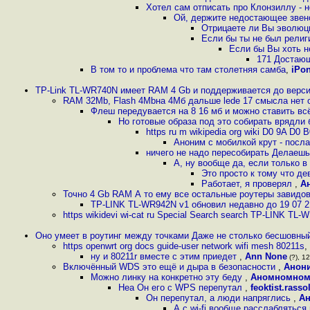
Хотел сам отписать про Клонзиллу - 
Ой, держите недостающее звено 
Отрицаете ли Вы эволюц
Если бы ты не был религ
Если бы Вы хоть н
171 Достающ
В том то и проблема что там столетняя самба
,
iPo
TP-Link TL-WR740N имеет RAM 4 Gb и поддерживается до версии
RAM 32Mb, Flash 4Mbна 4Мб дальше lede 17 смысла нет 
Флеш передувается на 8 16 мб и можно ставить всё
Но готовые образа под это собирать врядли 
https ru m wikipedia org wiki D0 9A D
Аноним с мобилкой крут - посла
ничего не надо пересобирать Делаешь
А, ну вообще да, если только 
Это просто к тому что д
Работает, я проверял
,
А
Точно 4 Gb RAM А то ему все остальные роутеры завидо
TP-LINK TL-WR942N v1 обновил недавно до 19 07 2
https wikidevi wi-cat ru Special Search search TP-LINK TL
Оно умеет в роутинг между точками Даже не столько бесшовный 
https openwrt org docs guide-user network wifi mesh 80211s
,
ну и 80211r вместе с этим приедет
,
Ann None
(?), 12
Включённый WDS это ещё и дыра в безопасности
,
Анон
Можно линку на конкретно эту беду
,
Аномномном
Неа Он его с WPS перепутал
,
feoktist.rasso
Он перепутал, а люди напряглись
,
А
А с wi-fi вообще расслабляться