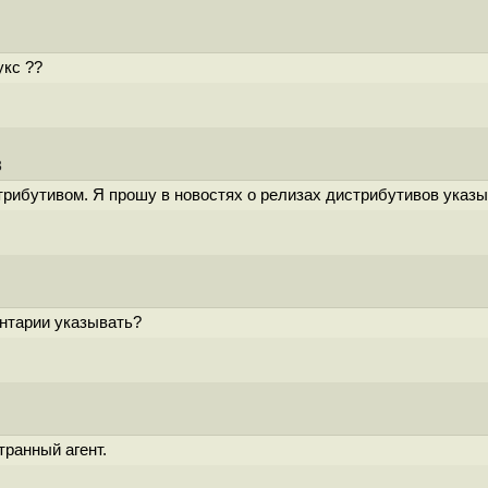
укс ??
3
трибутивом. Я прошу в новостях о релизах дистрибутивов указы
нтарии указывать?
странный агент.