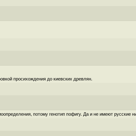
овкой просихождения до киевских древлян.
оопределения, потому генотип пофигу. Да и не имеют русские 