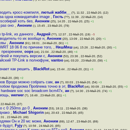
водить кросс-компиля
,
лютый жабби__
(?), 11:32 , 22-Май-20, (12)
ива одна командаmake image
,
Гость
(??), 11:39 , 22-Май-20, (14)
gesсобирай хоть без
,
Аноним
(25), 14:35 , 22-Май-20, (25)
+1
к раз оно
,
Аноним
(-), 15:45 , 23-Май-20, (79)
tp-link, из данного
,
Андрей
(??), 12:37 , 22-Май-20, (19)
–5
зводитель-то их вообще н
,
Аноним
(20), 13:09 , 22-Май-20, (20)
+1
 увы
,
Аноним
(91), 08:01 , 24-Май-20, (91)
+1
RT 18 06 8 по причине того,
,
НяшМяш
(ok), 15:26 , 22-Май-20, (30)
+1
с презрением
,
oops
(ok), 21:04 , 22-Май-20, (46)
+4
ублей и покупать версии с
,
Аноним
(53), 23:36 , 22-Май-20, (52)
йский TP-Link в полнофунк
,
vantoo
(ok), 03:20 , 23-Май-20, (58)
+1
 знает как решить
,
BlackRot
(ok), 15:44 , 22-Май-20, (31)
+3
2-Май-20, (36)
+2
ров Вроде можно собрать сам
,
ан
(?), 00:03 , 23-Май-20, (54)
+3
лобом бродкома Проблема точно в эт
,
BlackRot
(ok), 00:09 , 23-Май-20, (55)
+3
f hardware soc soc broadcom bcm47x
,
ан
(?), 14:30 , 23-Май-20, (74)
+1
омощь
,
werwer
(?), 16:46 , 23-Май-20, (81)
+1
, 22-Май-20, (37)
но с 0 250ms до 0
,
Аноним
(53), 18:11 , 22-Май-20, (38)
однако
,
Michael Shigorin
(ok), 20:43 , 22-Май-20, (45)
:31 , 22-Май-20, (49)
оседями Он и 20 мс може
,
Аноним
(69), 12:47 , 23-Май-20, (69)
е будут
,
Fyjy
(?), 10:56 , 24-Май-20, (95)
радости с него К тому же на 5ГГц сей
,
Аноним