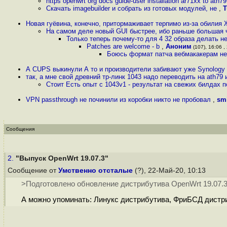
https openwrt org docs guide-user installation ar71xx to ath79
Скачать imagebuilder и собрать из готовых модулей, не
,
T
Новая гуёвина, конечно, притормаживает терпимо из-за обилия
На самом деле новый GUI быстрее, ибо раньше большая 
Только теперь почему-то для 4 32 образа делать 
Patches are welcome - b
,
Аноним
(107), 16:06 ,
Боюсь формат патча вебмакакерам н
А CUPS выкинули А то и производители забивают уже Synology в
так, а мне свой древний тр-линк 1043 надо переводить на ath79
Стоит Есть опыт с 1043v1 - результат на свежих билдах
VPN passthrough не починили из коробки никто не пробовал
,
sm
Сообщения
2.
"Выпуск OpenWrt 19.07.3"
Сообщение от
Умственно отсталые
(?), 22-Май-20, 10:13
>Подготовлено обновление дистрибутива OpenWrt 19.07.3
А можно упоминать: Линукс дистрибутива, ФриБСД дистр