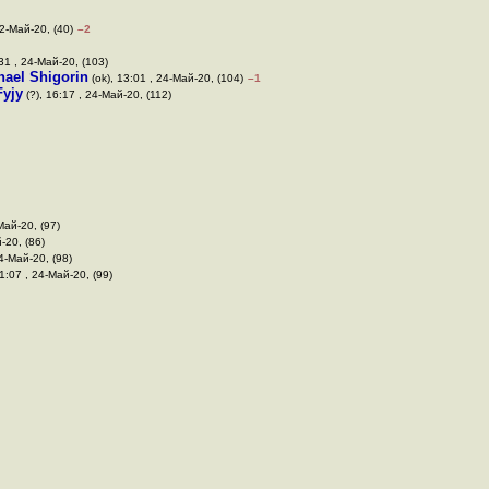
22-Май-20, (40)
–2
:31 , 24-Май-20, (103)
hael Shigorin
(ok), 13:01 , 24-Май-20, (104)
–1
Fyjy
(?), 16:17 , 24-Май-20, (112)
-Май-20, (97)
-20, (86)
24-Май-20, (98)
11:07 , 24-Май-20, (99)