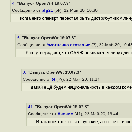
4.
"Выпуск OpenWrt 19.07.3"
Сообщение от
pfg21
(ok), 22-Май-20, 10:30
когда енто опенврт перестал быть дистрибутивом лин
6.
"Выпуск OpenWrt 19.07.3"
Сообщение от
Умственно отсталые
(?), 22-Май-20, 10:4
Я не утверждают, что САБЖ не является линук дис
9.
"Выпуск OpenWrt 19.07.3"
Сообщение от
Я
(??), 22-Май-20, 11:24
давай ещё будем национальность в каждом коме
41.
"Выпуск OpenWrt 19.07.3"
Сообщение от
Аноним
(41), 22-Май-20, 19:44
И так понятно что все русские, а кто нет - ино