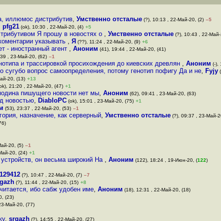
а, иллюмос дистрибутив
,
Умственно отсталые
(?), 10:13 , 22-Май-20, (2)
–5
,
pfg21
(ok), 10:30 , 22-Май-20, (4)
+5
стрибутивом Я прошу в новостях о
,
Умственно отсталые
(?), 10:43 , 22-Май-
коментарии указывать
,
Я
(??), 11:24 , 22-Май-20, (9)
+6
нет - иностранный агент
,
Аноним
(41), 19:44 , 22-Май-20, (41)
:39 , 23-Май-20, (62)
–1
нотипа и трассировкой просихождения до киевских древлян
,
Аноним
(-),
о сугубо вопрос самоопределения, потому генотип пофигу Да и не
,
Fyjy
(
ай-20, (13)
+13
ok), 21:20 , 22-Май-20, (47)
+1
осподина пишущего новости нет мы
,
Аноним
(62), 09:41 , 23-Май-20, (63)
од новостью
,
DiabloPC
(ok), 15:01 , 23-Май-20, (75)
+1
м
(53), 23:37 , 22-Май-20, (53)
–1
гория, назначение, как серверный
,
Умственно отсталые
(?), 09:37 , 23-Май-2
76)
Май-20, (5)
–1
Май-20, (24)
+1
 устройств, он весьма широкий На
,
Аноним
(122), 18:24 , 19-Июн-20, (
122
)
129412
(?), 10:47 , 22-Май-20, (7)
–7
rgazh
(?), 11:44 , 22-Май-20, (15)
+8
считается, ибо сабж удобен име
,
Аноним
(18), 12:31 , 22-Май-20, (18)
, (23)
 23-Май-20, (77)
ку
,
srgazh
(?), 14:55 , 22-Май-20, (27)