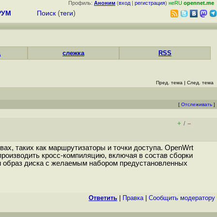
Профиль:
Аноним
(
вход
|
регистрация
)
неRU
opennet.me
РУМ
Поиск
(
теги
)
д
слежка
RSS
Пред. тема
|
След. тема
[
Отслеживать
]
+
–
/
вах, таких как маршрутизаторы и точки доступа. OpenWrt
производить кросс-компиляцию, включая в состав сборки
ли образ диска с желаемым набором предустановленных
Ответить
|
Правка
|
Cообщить модератору