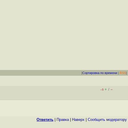
[
Сортировка по времени
|
RSS
]
+
–
/
–5
Ответить
|
Правка
|
Наверх
|
Cообщить модератору