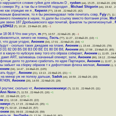
но нарушается словие гуйня для обезьян D
,
ryoken
(ok), 15:25 , 22-Май-20, (29)
семеро Угу, а так бы и timeshift подходил
,
Michael Shigorin
(ok), 19:42 , 
ию как отрицаю ее я
,
Кирилл
(??), 19:46 , 22-Май-20, (42)
иозным фанатиком, то я бы рекомендовал тебе почитать совр
,
Fyjy
(?), 11
емного понимали в науке, то дали бы ссылку вместо болтания ртом
,
Mic
ее звено 187 Дробышевского иди почитай, фанатик ты религиознутый
,
ny129412
(?), 10:16 , 23-Май-20, (65)
–1
 18 06 8 Что они улуч
,
m
(??), 10:57 , 22-Май-20, (8)
–1
обновляться, ничего не помещ
,
Гость
(??), 11:27 , 22-Май-20, (10)
+1
, что душе угодно
,
Аноним
(34), 17:01 , 22-Май-20, (34)
+2
будут - сколько таких джедаев на плане
,
Аноним
(-), 15:44 , 23-Май-20, (78)
0 B0 D1 82 D0 B5 D0 B3 D0 BE D1 80 D0 B8
,
Аноним
(85), 17:58 , 23-Май-20, (85)
л в какую-то нубскую вику того кто образа собирает
,
Аноним
(-), 11:05 , 24
 дамп ART, заливаешь скачанный опенврт, зали
,
Аноним
(86), 19:12 , 23-Май
в флеше дело то должно сработать по идее Партицион
,
Аноним
(-), 11:07 , 
евы забьют на сборку образов т к дефолтовая флеха мелкая
,
Аноним
(-), 
ноним
(34), 14:47 , 24-Май-20, (105)
вать будут
,
Аноним
(21), 13:13 , 22-Май-20, (21)
+1
 на минор уж не полезу дальше
,
Sadok
(ok), 16:59 , 22-Май-20, (33)
-WR740N
,
Аноним
(28), 14:55 , 22-Май-20, (28)
роутинг, сколько чт
,
Аномномномнимус
(?), 11:31 , 22-Май-20, (11)
Ann None
(?), 11:53 , 22-Май-20, (16)
+1
:02 , 22-Май-20, (17)
+1
им
(21), 13:16 , 22-Май-20, (22)
нимус
(?), 17:15 , 22-Май-20, (35)
+1
lny
(?), 02:19 , 23-Май-20, (57)
ноним
(59), 09:03 , 23-Май-20, (59)
 нельзя
,
InuYasha
(?), 17:26 , 23-Май-20, (82)