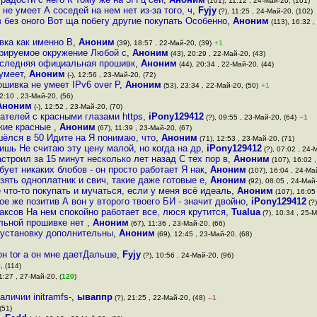
(101), 11:12 , 24-Май-20, (101)
не умеет А соседей на нем нет из-за того, ч
,
Fyjy
(?), 11:25 , 24-Май-20, (102)
 без оного Вот ща побегу другие покупать Особенно
,
Аноним
(113), 16:32 ,
вка как именно В
,
Аноним
(39), 18:57 , 22-Май-20, (39)
+1
урируемое окружение Любой с
,
Аноним
(43), 20:29 , 22-Май-20, (43)
оследняя официальная прошивк
,
Аноним
(44), 20:34 , 22-Май-20, (44)
 умеет
,
Аноним
(-), 12:56 , 23-Май-20, (72)
шивка не умеет IPv6 over P
,
Аноним
(53), 23:34 , 22-Май-20, (50)
+1
2:10 , 23-Май-20, (56)
Аноним
(-), 12:52 , 23-Май-20, (70)
вателей с красными глазами https
,
iPony129412
(?), 09:55 , 23-Май-20, (64)
–1
акие красные
,
Аноним
(67), 11:39 , 23-Май-20, (67)
шёлся в 50 Идите на Я понимаю, что
,
Аноним
(71), 12:53 , 23-Май-20, (71)
ишь Не считаю эту цену малой, но когда на др
,
iPony129412
(?), 07:02 , 24-
строил за 15 минут несколько лет назад С тех пор в
,
Аноним
(107), 16:02 
ебует никаких блобов - он просто работает Я нак
,
Аноним
(107), 16:04 , 24-Ма
ять одноплатник и свич, такие даже готовые е
,
Аноним
(92), 08:05 , 24-Май-
что-то покупать и мучаться, если у меня всё идеаль
,
Аноним
(107), 16:05
ое же позитив А вон у второго твоего БИ - значит двойно
,
iPony129412
(?)
аксов На нем спокойно работает все, люся крутится
,
Tualua
(?), 10:34 , 25-М
альной прошивке нет
,
Аноним
(67), 11:36 , 23-Май-20, (66)
 установку дополнительны
,
Аноним
(69), 12:45 , 23-Май-20, (68)
он tor а он мне даетДальше
,
Fyjy
(?), 10:56 , 24-Май-20, (96)
, (114)
1:27 , 27-Май-20, (
120
)
личии initramfs-
,
ываппр
(?), 21:25 , 22-Май-20, (48)
–1
(51)