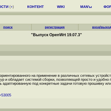
ОСТИ
(
+
)
КОНТЕНТ
WIKI
MAN'ы
ФО
поиск
регистрация
вход/выхо
"Выпуск OpenWrt 19.07.3"
ориентированного на применение в различных сетевых устройст
р и обладает системой сборки, позволяющей просто и удобно 
ть адаптированную под конкретные задачи готовую прошивку и
m=53005