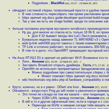
Подробнее
,
BlackRot
(ok), 23:27 , 23-Май-20, (87)
обладает системой сборки, позволяющей просто и удобно произ
В чем сложность пересобрать там кроме распаковки арх
https openwrt org docs guide-developer quickstart-build-ima
Так у них же есть же image builder, вроде по описанию ка
больше половины роутеров мусорного китайского производителя 
Ну да, для многих из списка есть только 18 06 8, но прои
Для 4 32 бывают билды без LuCi Люся разжирела,
Буквально неделю назад заменил TL-WR740ND v3 c OpenW
мой tp-link wdr4300 роутит пакеты с твоим комментарием 
TP-Link и отлично работают, если не экономить 300-500 р
В том-то и дело, что OpenWRT превращает мусорный кита
На Asus RT-N12 D1 в openwrt не работает Wi-Fi Возможно кто-то
Логи
,
Аноним
(32), 16:45 , 22-Май-20, (32)
–2
Заставить Broadcom открыть драйвера
,
Гость
(??), 17:26 , 2
OpenWrt не использует проприетарных броадкомовских д
Можно подробнее про самостоятельную сборку с б
Может поможет https openwrt org docs techre
wiki freshtomato org doku php id hardware_compatibility в п
Круто, конечно, но в к равно - DDwrt one love
,
Аноним
(37), 18:03 
Обновился - взгрустнул Ping до wifi router а увеличился пример
Это точно не соседи на том же канале -- или тенденция, 
Через 1GBit LAN, провод полметра
,
Аноним
(53), 23
В wifi и то и другие офигенный пинг, если в городе и с с
Переходи на 5GHz и никакие соседи тебе мешать н
Большинство девайсов его не умеет, так что 