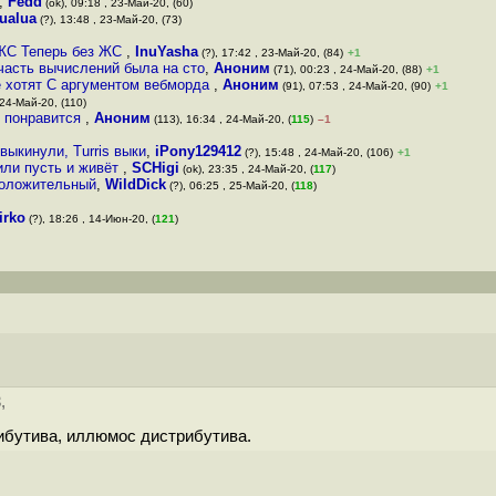
,
Fedd
(ok), 09:18 , 23-Май-20, (60)
ualua
(?), 13:48 , 23-Май-20, (73)
 ЖС Теперь без ЖС
,
InuYasha
(?), 17:42 , 23-Май-20, (84)
+1
часть вычислений была на сто
,
Аноним
(71), 00:23 , 24-Май-20, (88)
+1
не хотят С аргументом вебморда
,
Аноним
(91), 07:53 , 24-Май-20, (90)
+1
 24-Май-20, (110)
е понравится
,
Аноним
(113), 16:34 , 24-Май-20, (
115
)
–1
ыкинули, Turris выки
,
iPony129412
(?), 15:48 , 24-Май-20, (106)
+1
 или пусть и живёт
,
SCHigi
(ok), 23:35 , 24-Май-20, (
117
)
 положительный
,
WildDick
(?), 06:25 , 25-Май-20, (
118
)
irko
(?), 18:26 , 14-Июн-20, (
121
)
,
ибутива, иллюмос дистрибутива.