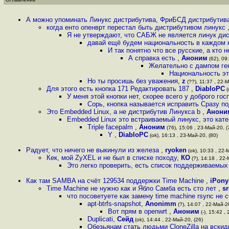
А можно упоминать Линукс дистрибутива, ФриБСД дистрибутив
когда енто опенврт перестал быть дистрибутивом линукс
Я не утверждают, что САБЖ не является линук ди
давай ещё будем национальность в каждом 
И так понятно что все русские, а кто 
А справка есть
,
Аноним
(62), 09
Желательно с дампом ге
Национальность эт
Но ты просишь без уважения
,
z
(??), 11:37 , 22-М
Для этого есть кнопка 171 Редактировать 187
,
DiabloPC
(
У меня этой кнопки нет, скорее всего у доброго г
Сорь, кнопка называется исправить Сразу п
Это Embedded Linux, а не дистрибутив Линукса b
,
Анони
Embedded Linux это встраиваемый линукс, это кате
Triple facepalm
,
Аноним
(76), 15:06 , 23-Май-20, (
Y
,
DiabloPC
(ok), 16:13 , 23-Май-20, (80)
Радует, что ничего не выкинули из железа
,
ryoken
(ok), 10:33 , 22-
Кек, мой ZyXEL и не был в списке походу
,
КО
(?), 14:18 , 22-
Это легко проверить, есть список поддерживаемых
Как там SAMBA на счёт 129534 поддержки Time Machine
,
iPony
Time Machine не нужно как и Ябло Самба есть сто лет
,
s
что посоветуете как замену time machine rsync не 
apt-btrfs-snapshot
,
Anonimm
(?), 14:07 , 22-Май-20
Вот прям в openwrt
,
Аноним
(-), 15:42 ,
Duplicati
,
Сейд
(ok), 14:44 , 22-Май-20, (26)
Обезьянам стать людьми CloneZilla на вскид