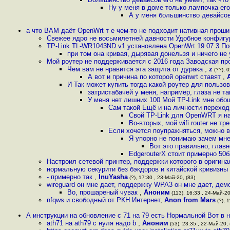
Ну у меня в доме только лампочка его 
А у меня большинство девайсов
а что ВАМ даёт OpenWrt т е чем-то не подходит нативная проши
Свежее ядро не восьмилетней давности Удобное конфиг
TP-Link TL-WR1043ND v1 установлена OpenWrt 19 07 3 П
при том она кривая, дырявая донельзя и ничего не
Мой роутер не поддерживается с 2016 года Заводская про
Чем вам не нравится эта защита от дурака
,
z
(??), 0
А вот и причина по которой openwrt ставят
,
И Так может купить тогда какой роутер для пользо
затристабачей у меня, например, глаза не т
У меня нет лишних 100 Мой TP-Link мне обо
Сам такой Ещё и на личности переход
Свой TP-Link для OpenWRT я на
Во-вторых, мой wifi router не тр
Если хочется поупражняться, можно вз
Я упорно не понимаю зачем мне 
Вот это правильно, главн
EdgerouterX стоит примерно 50б
Настроил сетевой принтер, поддержки которого в оригин
нормальную секурити без бэкдоров и китайской кривизны
- примерно так
,
InuYasha
(?), 17:30 , 23-Май-20, (83)
wireguard он мне дает, поддержку WPA3 он мне дает, дем
Во, прошареный чувак
,
Аноним
(113), 16:33 , 24-Май-20
nfqws и свободный от РКН Интернет
,
Anon from Mars
(?), 1
А инструкции на обновление с 71 на 79 есть Нормальной Вот в на
ath71 на ath79 с нуля надо b
,
Аноним
(53), 23:35 , 22-Май-20, 