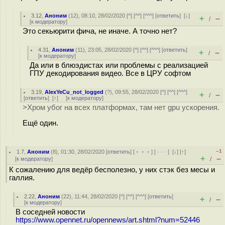
3.12
,
Аноним
(
12
), 08:10, 28/02/2020 [
^
] [
^^
] [
^^^
] [
ответить
]
[
↓
]
+
–
/
[
к модератору
]
Это секьюрити фича, не иначе. А точно нет?
4.31
,
Аноним
(
11
), 23:05, 28/02/2020 [
^
] [
^^
] [
^^^
] [
ответить
]
+
–
/
[
к модератору
]
Да или в блюэдистах или проблемы с реализацией
ГПУ декодирования видео. Все в ЦРУ софтом
3.19
,
AlexYeCu_not_logged
(
?
), 09:55, 28/02/2020 [
^
] [
^^
] [
^^^
]
+
–
/
[
ответить
]
[
↑
] [
к модератору
]
>Хром убог на всех платформах, там нет gpu ускорения.
Ещё один.
–1
1.7
,
Аноним
(
8
), 01:30, 28/02/2020 [
ответить
] [
﹢﹢﹢
] [
· · ·
]
[
↓
] [
↑
]
+
–
[
к модератору
]
/
К сожалению для ведёр бесполезно, у них стэк без месы и
галлия.
2.22
,
Аноним
(
22
), 11:44, 28/02/2020 [
^
] [
^^
] [
^^^
] [
ответить
]
+
–
/
[
к модератору
]
В соседней новости
https://www.opennet.ru/opennews/art.shtml?num=52446