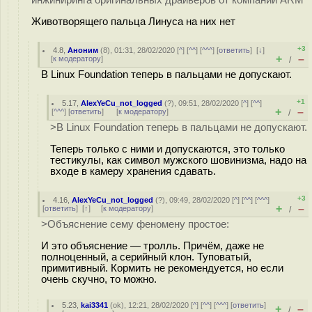
Животворящего пальца Линуса на них нет
+3
4.8
,
Аноним
(
8
), 01:31, 28/02/2020 [
^
] [
^^
] [
^^^
] [
ответить
]
[
↓
]
+
–
[
к модератору
]
/
В Linux Foundation теперь в пальцами не допускают.
+1
5.17
,
AlexYeCu_not_logged
(
?
), 09:51, 28/02/2020 [
^
] [
^^
]
+
–
[
^^^
] [
ответить
]
[
к модератору
]
/
>В Linux Foundation теперь в пальцами не допускают.
Теперь только с ними и допускаются, это только
тестикулы, как символ мужского шовинизма, надо на
входе в камеру хранения сдавать.
+3
4.16
,
AlexYeCu_not_logged
(
?
), 09:49, 28/02/2020 [
^
] [
^^
] [
^^^
]
+
–
[
ответить
]
[
↑
] [
к модератору
]
/
>Объяснение сему феномену простое:
И это объяснение — тролль. Причём, даже не
полноценный, а серийный клон. Туповатый,
примитивный. Кормить не рекомендуется, но если
очень скучно, то можно.
5.23
,
kai3341
(
ok
), 12:21, 28/02/2020 [
^
] [
^^
] [
^^^
] [
ответить
]
+
–
/