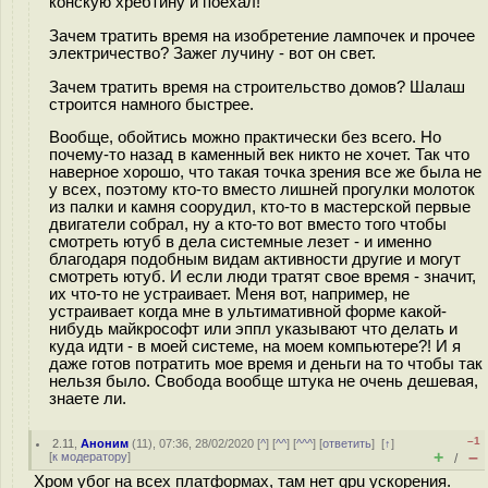
конскую хребтину и поехал!
Зачем тратить время на изобретение лампочек и прочее
электричество? Зажег лучину - вот он свет.
Зачем тратить время на строительство домов? Шалаш
строится намного быстрее.
Вообще, обойтись можно практически без всего. Но
почему-то назад в каменный век никто не хочет. Так что
наверное хорошо, что такая точка зрения все же была не
у всех, поэтому кто-то вместо лишней прогулки молоток
из палки и камня соорудил, кто-то в мастерской первые
двигатели собрал, ну а кто-то вот вместо того чтобы
смотреть ютуб в дела системные лезет - и именно
благодаря подобным видам активности другие и могут
смотреть ютуб. И если люди тратят свое время - значит,
их что-то не устраивает. Меня вот, например, не
устраивает когда мне в ультимативной форме какой-
нибудь майкрософт или эппл указывают что делать и
куда идти - в моей системе, на моем компьютере?! И я
даже готов потратить мое время и деньги на то чтобы так
нельзя было. Свобода вообще штука не очень дешевая,
знаете ли.
–1
2.11
,
Аноним
(
11
), 07:36, 28/02/2020 [
^
] [
^^
] [
^^^
] [
ответить
]
[
↑
]
+
–
[
к модератору
]
/
Хром убог на всех платформах, там нет gpu ускорения.