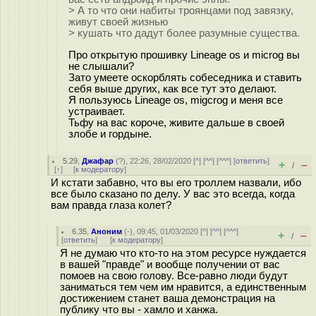
> А то что они набиты троянцами под завязку,
живут своей жизнью
> кушать что дадут более разумные существа.
Про открытую прошивку Lineage os и microg вы
не слышали?
Зато умеете оскорблять собеседника и ставить
себя выше других, как все тут это делают.
Я пользуюсь Lineage os, migcrog и меня все
устраивает.
Тьфу на вас короче, живите дальше в своей
злобе и гордыне.
5.29
,
Джафар
(
?
), 22:26, 28/02/2020 [
^
] [
^^
] [
^^^
] [
ответить
]
+
–
/
[
↑
] [
к модератору
]
И кстати забавно, что вы его троллем назвали, ибо
все было сказано по делу. У вас это всегда, когда
вам правда глаза колет?
6.35
,
Аноним
(
-
), 09:45, 01/03/2020 [
^
] [
^^
] [
^^^
]
+
–
/
[
ответить
]
[
к модератору
]
Я не думаю что кто-то на этом ресурсе нуждается
в вашей "правде" и вообще получении от вас
помоев на свою голову. Все-равно люди будут
заниматься тем чем им нравится, а единственным
достижением станет ваша демонстрация на
публику что вы - хамло и ханжа.