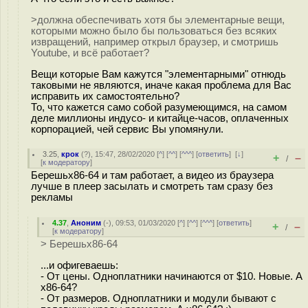
>должна обеспечивать хотя бы элементарные вещи,
которыми можно было бы пользоваться без всяких
извращений, например открыл браузер, и смотришь
Youtube, и всё работает?
Вещи которые Вам кажутся "элементарными" отнюдь
таковыми не являются, иначе какая проблема для Вас
исправить их самостоятельно?
То, что кажется само собой разумеющимся, на самом
деле миллионы индусо- и китайце-часов, оплаченных
корпорацией, чей сервис Вы упомянули.
3.25
,
крок
(
?
), 15:47, 28/02/2020 [
^
] [
^^
] [
^^^
] [
ответить
]
[
↓
]
+
–
/
[
к модератору
]
Берешьх86-64 и там работает, а видео из браузера
лучше в плеер засылать и смотреть там сразу без
рекламы
4.37
,
Аноним
(
-
), 09:53, 01/03/2020 [
^
] [
^^
] [
^^^
] [
ответить
]
+
–
/
[
к модератору
]
> Берешьх86-64
...и офигеваешь:
- От цены. Одноплатники начинаются от $10. Новые. А
x86-64?
- От размеров. Одноплатники и модули бывают с