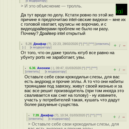
[
к модератору
]
> И это объяснение — тролль.
Да тут вроде по делу. Кстати ровно по этой же
причине я предпочитаю intel-овские видюхи -- мне их
с головой хватает, крузисы не ворочаю, и с
видеодрайверами проблем не было ни разу.
Почему? Драйвер intel открытый
5.28
,
Джафар
(
?
), 22:23, 28/02/2020 [
^
] [
^^
] [
^^^
] [
ответить
]
+
–
/
[
↓
] [
к модератору
]
От того, что он даже тролль ютуб все равно на
убунту ports не заработает, увы.
6.36
,
Аноним
(
-
), 09:47, 01/03/2020 [
^
] [
^^
] [
^^^
]
+
–
/
[
ответить
]
[
к модератору
]
Оставьте себе свои крокодильи слезы, для вас
есть андроид и прочие эплы. А то что они набиты
троянцами под завязку, живут своей жизнью и за
вас все решит производитель (при том иногда это
сваливается как снег на голову) - ну извините,
участь у потребителей такая, кушать что дадут
более разумные существа.
7.39
,
Джафар
(
?
), 10:34, 01/03/2020 [
^
] [
^^
] [
^^^
]
+
–
/
[
ответить
]
[
к модератору
]
> Оставьте себе свои крокодильи слезы, для
вас есть андроид и прочие эплы.