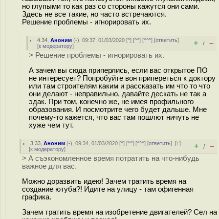
но глупыми то как раз со стороны кажутся они сами.
Здесь не все такие, но часто встречаются.
Решение проблемы - игнорировать их.
4.34
,
Аноним
(
-
), 09:37, 01/03/2020 [
^
] [
^^
] [
^^^
] [
ответить
]
+
–
/
[
к модератору
]
> Решение проблемы - игнорировать их.
А зачем вы сюда приперлись, если вас открытое ПО
не интересует? Попробуйте вон припереться к доктору
или там строителям каким и рассказать им что то что
они делают - неправильно, давайте дескать не так а
эдак. При том, конечно же, не имея профильного
образования. И посмотрите чего будет дальше. Мне
почему-то кажется, что вас там пошлют ничуть не
хуже чем тут.
3.33
,
Аноним
(
-
), 09:34, 01/03/2020 [
^
] [
^^
] [
^^^
] [
ответить
]
[
↑
]
+
–
/
[
к модератору
]
> А съэкономленное время потратить на что-нибудь
важное для вас.
Можно доразвить идею! Зачем тратить время на
создание ютуба?! Идите на улицу - там офигенная
графика.
Зачем тратить время на изобретение двигателей? Сел на