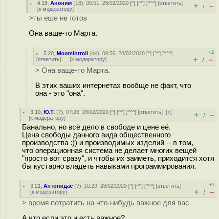
4.18
,
Аноним
(
18
), 09:51, 28/02/2020 [
^
] [
^^
] [
^^^
] [
ответить
]
+
–
/
[
к модератору
]
>ты еше не готов
Она ваще-то Марта.
+2
5.20
,
Moomintroll
(
ok
), 09:56, 28/02/2020 [
^
] [
^^
] [
^^^
]
+
–
[
ответить
]
[
к модератору
]
/
> Она ваще-то Марта.
В этих ваших интернетах вообще не факт, что
она - это "она".
3.10
,
Ю.Т.
(
?
), 07:28, 28/02/2020 [
^
] [
^^
] [
^^^
] [
ответить
]
[
↑
]
+
–
/
[
к модератору
]
Банально, но всё дело в свободе и цене её.
Цена свободы данного вида общественного
производства :)) и производимых изделий -- в том,
что операционная система не делает многих вещей
"просто вот сразу", и чтобы их заиметь, приходится хотя
бы кустарно владеть навыками программирования.
+1
3.21
,
Антонидас
(
?
), 10:29, 28/02/2020 [
^
] [
^^
] [
^^^
] [
ответить
]
+
–
[
к модератору
]
/
> время потратить на что-нибудь важное для вас
А что если это и есть важное?