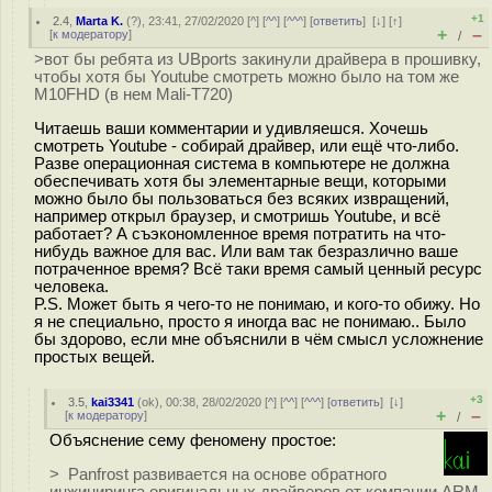
+1
2.4
,
Marta K.
(
?
), 23:41, 27/02/2020 [
^
] [
^^
] [
^^^
] [
ответить
]
[
↓
] [
↑
]
+
–
[
к модератору
]
/
>вот бы ребята из UBports закинули драйвера в прошивку,
чтобы хотя бы Youtube смотреть можно было на том же
M10FHD (в нем Mali-T720)
Читаешь ваши комментарии и удивляешся. Хочешь
смотреть Youtube - собирай драйвер, или ещё что-либо.
Разве операционная система в компьютере не должна
обеспечивать хотя бы элементарные вещи, которыми
можно было бы пользоваться без всяких извращений,
например открыл браузер, и смотришь Youtube, и всё
работает? А съэкономленное время потратить на что-
нибудь важное для вас. Или вам так безразлично ваше
потраченное время? Всё таки время самый ценный ресурс
человека.
P.S. Может быть я чего-то не понимаю, и кого-то обижу. Но
я не специально, просто я иногда вас не понимаю.. Было
бы здорово, если мне объяснили в чём смысл усложнение
простых вещей.
+3
3.5
,
kai3341
(
ok
), 00:38, 28/02/2020 [
^
] [
^^
] [
^^^
] [
ответить
]
[
↓
]
+
–
[
к модератору
]
/
Объяснение сему феномену простое:
> Panfrost развивается на основе обратного
инжиниринга оригинальных драйверов от компании ARM