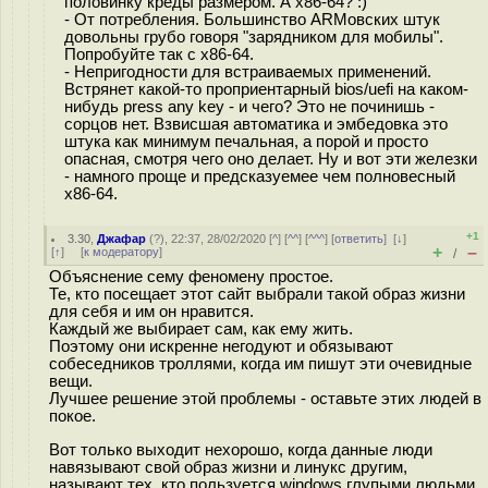
половинку креды размером. А x86-64? :)
- От потребления. Большинство ARMовских штук
довольны грубо говоря "зарядником для мобилы".
Попробуйте так с x86-64.
- Непригодности для встраиваемых применений.
Встрянет какой-то проприентарный bios/uefi на каком-
нибудь press any key - и чего? Это не починишь -
сорцов нет. Взвисшая автоматика и эмбедовка это
штука как минимум печальная, а порой и просто
опасная, смотря чего оно делает. Ну и вот эти железки
- намного проще и предсказуемее чем полновесный
x86-64.
+1
3.30
,
Джафар
(
?
), 22:37, 28/02/2020 [
^
] [
^^
] [
^^^
] [
ответить
]
[
↓
]
+
–
[
↑
] [
к модератору
]
/
Объяснение сему феномену простое.
Те, кто посещает этот сайт выбрали такой образ жизни
для себя и им он нравится.
Каждый же выбирает сам, как ему жить.
Поэтому они искренне негодуют и обязывают
собеседников троллями, когда им пишут эти очевидные
вещи.
Лучшее решение этой проблемы - оставьте этих людей в
покое.
Вот только выходит нехорошо, когда данные люди
навязывают свой образ жизни и линукс другим,
называют тех, кто пользуется windows глупыми людьми,