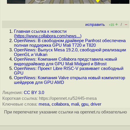
+
–
исправить
/
+15
Главная ссылка к новости
(
https://www.collabora.com/news...
)
OpenNews: В свободном драйвере Panfrost обеспечена
полная поддержка GPU Mali T720 и T820
OpenNews: Выпуск Mesa 19.2.0, свободной реализации
OpenGL и Vulkan
OpenNews: Компания Collabora представила новый
видеодрайваер для GPU Mali Midgard и Bifrost
OpenNews: Проект Libre RISC-V развивает свободный
GPU
OpenNews: Компания Valve открыла новый компилятор
шейдеров для GPU AMD
Лицензия:
CC BY 3.0
Короткая ссылка: https://opennet.ru/52445-mesa
Ключевые слова:
mesa
,
collabora
,
mali
,
gpu
,
driver
При перепечатке указание ссылки на opennet.ru обязательно