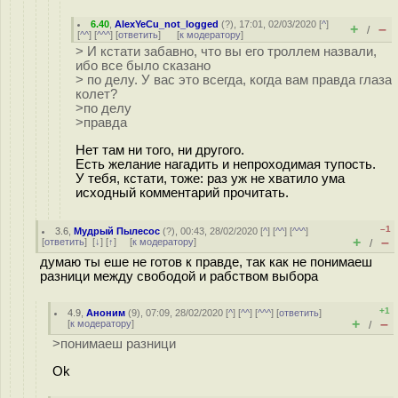
6.40
,
AlexYeCu_not_logged
(
?
), 17:01, 02/03/2020 [
^
]
+
–
/
[
^^
] [
^^^
] [
ответить
]
[
к модератору
]
> И кстати забавно, что вы его троллем назвали,
ибо все было сказано
> по делу. У вас это всегда, когда вам правда глаза
колет?
>по делу
>правда
Нет там ни того, ни другого.
Есть желание нагадить и непроходимая тупость.
У тебя, кстати, тоже: раз уж не хватило ума
исходный комментарий прочитать.
–1
3.6
,
Мудрый Пылесос
(
?
), 00:43, 28/02/2020 [
^
] [
^^
] [
^^^
]
+
–
[
ответить
]
[
↓
] [
↑
] [
к модератору
]
/
думаю ты еше не готов к правде, так как не понимаеш
разници между свободой и рабством выбора
+1
4.9
,
Аноним
(
9
), 07:09, 28/02/2020 [
^
] [
^^
] [
^^^
] [
ответить
]
+
–
[
к модератору
]
/
>понимаеш разници
Ok