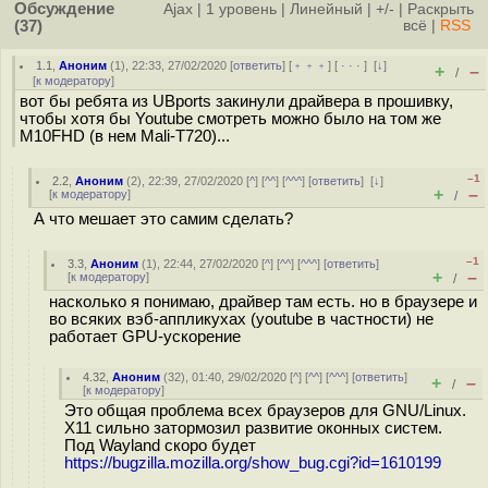
Обсуждение
Ajax
|
1 уровень
|
Линейный
|
+/-
|
Раскрыть
(37)
всё
|
RSS
1.1
,
Аноним
(
1
), 22:33, 27/02/2020 [
ответить
] [
﹢﹢﹢
] [
· · ·
]
[
↓
]
+
–
/
[
к модератору
]
вот бы ребята из UBports закинули драйвера в прошивку,
чтобы хотя бы Youtube смотреть можно было на том же
M10FHD (в нем Mali-T720)...
–1
2.2
,
Аноним
(
2
), 22:39, 27/02/2020 [
^
] [
^^
] [
^^^
] [
ответить
]
[
↓
]
+
–
[
к модератору
]
/
А что мешает это самим сделать?
–1
3.3
,
Аноним
(
1
), 22:44, 27/02/2020 [
^
] [
^^
] [
^^^
] [
ответить
]
+
–
[
к модератору
]
/
насколько я понимаю, драйвер там есть. но в браузере и
во всяких вэб-аппликухах (youtube в частности) не
работает GPU-ускорение
4.32
,
Аноним
(
32
), 01:40, 29/02/2020 [
^
] [
^^
] [
^^^
] [
ответить
]
+
–
/
[
к модератору
]
Это общая проблема всех браузеров для GNU/Linux.
X11 сильно затормозил развитие оконных систем.
Под Wayland скоро будет
https://bugzilla.mozilla.org/show_bug.cgi?id=1610199