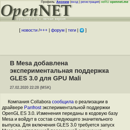
Профиль:
Аноним
(
вход
|
регистрация
)
неRU
opennet.me
[
новости
/
+++
|
форум
|
теги
|
]
В Mesa добавлена
экспериментальная поддержка
GLES 3.0 для GPU Mali
27.02.2020 22:28 (MSK)
Компания Collabora
сообщила
о реализации в
драйвере
Panfrost
экспериментальной поддержки
OpenGL ES 3.0. Изменения переданы в кодовую базу
Mesa и войдут в состав следующего значительного
выпуска. Для включения GLES 3.0 требуется запуск