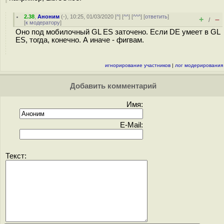
2.38
,
Аноним
(
-
), 10:25, 01/03/2020 [
^
] [
^^
] [
^^^
] [
ответить
]
+
–
/
[
к модератору
]
Оно под мобилочный GL ES заточено. Если DE умеет в GL
ES, тогда, конечно. А иначе - фигвам.
игнорирование участников
|
лог модерирования
Добавить комментарий
Имя:
E-Mail:
Текст: