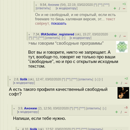
+1
9.54
,
Аноним
(
54
), 22:19, 03/02/2020 [
^
] [
^^
] [
^^^
]
+
–
[
ответить
]
[
к модератору
]
/
Он и не свободный, и не открытый, если есть
freeware то бишь халявная версия, эт...
текст
свёрнут,
показать
7.34
,
IRASoldier_registered
(
ok
), 15:27, 03/02/2020
+
–
/
[
^
] [
^^
] [
^^^
] [
ответить
]
[
↑
] [
к модератору
]
>мы говорим “свободные программы”
Вот вы и говорите, никто не запрещает. А
тут, вообще-то, говорят не только про ваши
"свободные", но и про с открытым исходным
текстом.
+2
2.8
,
llolik
(
ok
), 12:47, 03/02/2020 [
^
] [
^^
] [
^^^
] [
ответить
]
[
↓
] [
↑
]
+
–
[
к модератору
]
/
А есть такого профиля качественный свободный
софт?
–5
3.9
,
Аноним
(
2
), 12:50, 03/02/2020 [
^
] [
^^
] [
^^^
] [
ответить
]
[
↓
]
+
–
[
к модератору
]
/
Напиши, если тебе нужно.
4.10
,
llolik
(
ok
), 12:52, 03/02/2020 [
^
] [
^^
] [
^^^
] [
ответить
]