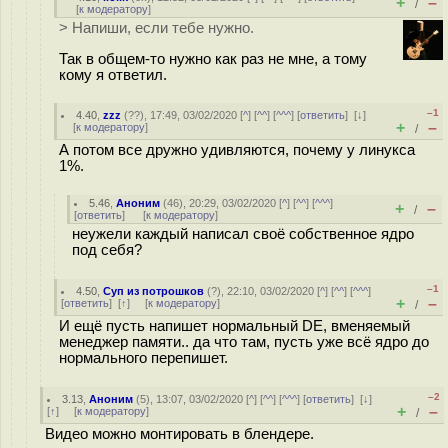
+
–
/
[
к модератору
]
> Напиши, если тебе нужно.
Так в общем-то нужно как раз не мне, а тому
кому я ответил.
–1
4.40
,
zzz
(
??
), 17:49, 03/02/2020 [
^
] [
^^
] [
^^^
] [
ответить
]
[
↓
]
+
–
[
к модератору
]
/
А потом все дружно удивляются, почему у линукса
1%.
5.46
,
Аноним
(
46
), 20:29, 03/02/2020 [
^
] [
^^
] [
^^^
]
+
–
/
[
ответить
]
[
к модератору
]
неужели каждый написал своё собственное ядро
под себя?
–1
4.50
,
Суп из потрошков
(
?
), 22:10, 03/02/2020 [
^
] [
^^
] [
^^^
]
+
–
[
ответить
]
[
↑
] [
к модератору
]
/
И ещё пусть напишет нормальный DE, вменяемый
менеджер памяти.. да что там, пусть уже всё ядро до
нормального перепишет.
–2
3.13
,
Аноним
(
5
), 13:07, 03/02/2020 [
^
] [
^^
] [
^^^
] [
ответить
]
[
↓
]
+
–
[
↑
] [
к модератору
]
/
Видео можно монтировать в блендере.