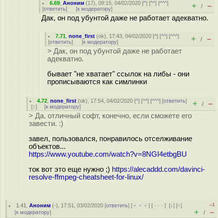
6.69
,
Аноним
(
17
), 09:15, 04/02/2020 [
^
] [
^^
] [
^^^
]
+
–
/
[
ответить
]
[
к модератору
]
Дак, он под убунтой даже не работает адекватно.
7.71
,
none_first
(
ok
), 17:43, 04/02/2020 [
^
] [
^^
] [
^^^
]
+
–
/
[
ответить
]
[
к модератору
]
> Дак, он под убунтой даже не работает
адекватно.
бывает "не хватает" ссылок на либы - они
прописываются как симлинки
4.72
,
none_first
(
ok
), 17:54, 04/02/2020 [
^
] [
^^
] [
^^^
] [
ответить
]
+
–
/
[
↑
] [
к модератору
]
> Да, отличный софт, конечно, если сможете его
завести. :)
завел, пользовался, понравилось отселживание
объектов...
https://www.youtube.com/watch?v=8NGI4etbgBU
ток вот это еще нужно ;)
https://alecaddd.com/davinci-
resolve-ffmpeg-cheatsheet-for-linux/
–1
1.41
,
Аноним
(
-
), 17:51, 03/02/2020 [
ответить
] [
﹢﹢﹢
] [
· · ·
]
[
↓
] [
↑
]
+
–
[
к модератору
]
/