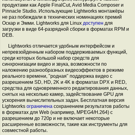
продуктами как Apple FinalCut, Avid Media Composer и
Pinnacle Studio. Использующие Lightworks монтажёры
не раз побеждали в технических номинациях премий
Оскар и Эмми. Lightworks для Linux
доступен
для
загрузки в виде 64-разрядной сборки в форматах RPM и
DEB.
Lightworks отличается удобным интерфейсом и
непревзойденным набором поддерживаемых функций,
среди которых большой набор средств для
синхронизации видео и звука, возможности по
наложению разнообразных видеоэффектов в режиме
реального времени, "родная" поддержка видео с
разрешением SD, HD, 2K и 4K в форматах DPX и RED,
средства для одновременного редактирования данных,
снятых на несколько камер, задействование GPU для
ускорения вычислительных задач. Бесплатная версия
Lightworks
ограничена
сохранением результатов работы
в форматах для Web (например, MPEG4/H.264) с
разрешением до 720p и не включает некоторые
расширенные возможности, такие как инструменты для
совместной работы.