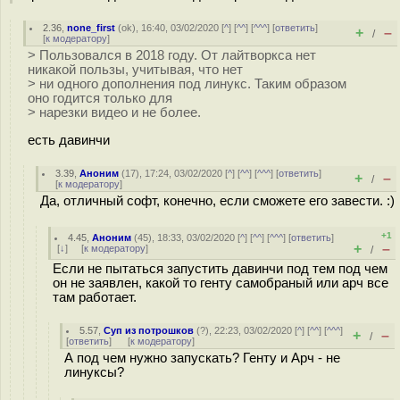
2.36
,
none_first
(
ok
), 16:40, 03/02/2020 [
^
] [
^^
] [
^^^
] [
ответить
]
+
–
/
[
к модератору
]
> Пользовался в 2018 году. От лайтворкса нет
никакой пользы, учитывая, что нет
> ни одного дополнения под линукс. Таким образом
оно годится только для
> нарезки видео и не более.
есть давинчи
3.39
,
Аноним
(
17
), 17:24, 03/02/2020 [
^
] [
^^
] [
^^^
] [
ответить
]
+
–
/
[
к модератору
]
Да, отличный софт, конечно, если сможете его завести. :)
+1
4.45
,
Аноним
(
45
), 18:33, 03/02/2020 [
^
] [
^^
] [
^^^
] [
ответить
]
+
–
[
↓
] [
к модератору
]
/
Если не пытаться запустить давинчи под тем под чем
он не заявлен, какой то генту самобраный или арч все
там работает.
5.57
,
Суп из потрошков
(
?
), 22:23, 03/02/2020 [
^
] [
^^
] [
^^^
]
+
–
/
[
ответить
]
[
к модератору
]
А под чем нужно запускать? Генту и Арч - не
линуксы?