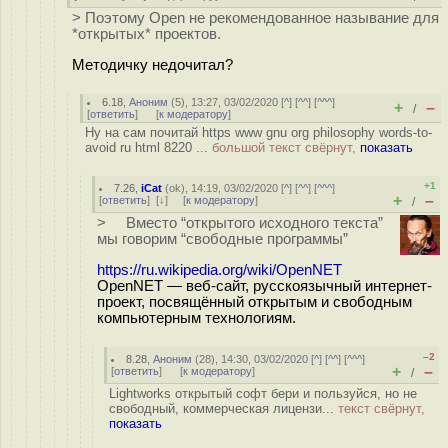
> Поэтому Open не рекомендованное называние для
*открытых* проектов.
Методичку недочитал?
6.18
,
Аноним
(
5
), 13:27, 03/02/2020 [
^
] [
^^
] [
^^^
]
+
–
/
[
ответить
]
[
к модератору
]
Ну на сам почитай https www gnu org philosophy words-to-
avoid ru html 8220 ...
большой текст свёрнут,
показать
+1
7.26
,
iCat
(
ok
), 14:19, 03/02/2020 [
^
] [
^^
] [
^^^
]
+
–
[
ответить
]
[
↓
] [
к модератору
]
/
> Вместо “открытого исходного текста”
мы говорим “свободные программы”
https://ru.wikipedia.org/wiki/OpenNET
OpenNET — веб-сайт, русскоязычный интернет-
проект, посвящённый открытым и свободным
компьютерным технологиям.
–2
8.28
,
Аноним
(
28
), 14:30, 03/02/2020 [
^
] [
^^
] [
^^^
]
+
–
[
ответить
]
[
к модератору
]
/
Lightworks открытый софт бери и пользуйся, но не
свободный, коммерческая лицензи...
текст свёрнут,
показать