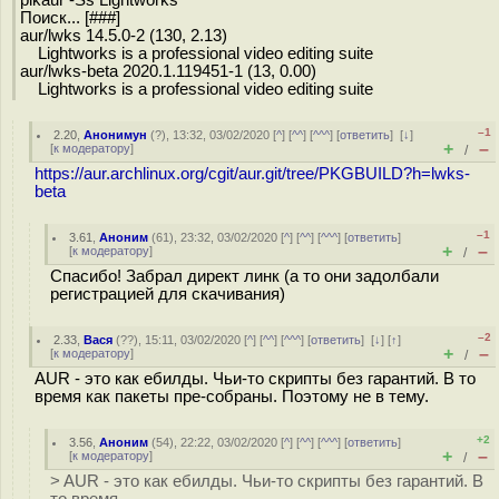
Поиск... [###]
aur/lwks 14.5.0-2 (130, 2.13)
Lightworks is a professional video editing suite
aur/lwks-beta 2020.1.119451-1 (13, 0.00)
Lightworks is a professional video editing suite
–1
2.20
,
Анонимун
(
?
), 13:32, 03/02/2020 [
^
] [
^^
] [
^^^
] [
ответить
]
[
↓
]
+
–
[
к модератору
]
/
https://aur.archlinux.org/cgit/aur.git/tree/PKGBUILD?h=lwks-
beta
–1
3.61
,
Аноним
(
61
), 23:32, 03/02/2020 [
^
] [
^^
] [
^^^
] [
ответить
]
+
–
[
к модератору
]
/
Спасибо! Забрал директ линк (а то они задолбали
регистрацией для скачивания)
–2
2.33
,
Вася
(
??
), 15:11, 03/02/2020 [
^
] [
^^
] [
^^^
] [
ответить
]
[
↓
] [
↑
]
+
–
[
к модератору
]
/
AUR - это как ебилды. Чьи-то скрипты без гарантий. В то
время как пакеты пре-собраны. Поэтому не в тему.
+2
3.56
,
Аноним
(
54
), 22:22, 03/02/2020 [
^
] [
^^
] [
^^^
] [
ответить
]
+
–
[
к модератору
]
/
> AUR - это как ебилды. Чьи-то скрипты без гарантий. В