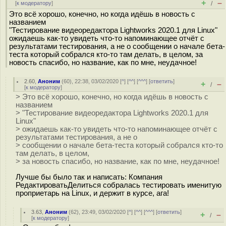
+
–
[
к модератору
]
/
Это всё хорошо, конечно, но когда идёшь в новость с
названием
"Тестирование видеоредактора Lightworks 2020.1 для Linux"
ожидаешь как-то увидеть что-то напоминающее отчёт с
результатами тестирования, а не о сообщении о начале бета-
теста который собрался кто-то там делать, в целом, за
новость спасибо, но название, как по мне, неудачное!
2.60
,
Аноним
(
60
), 22:38, 03/02/2020 [
^
] [
^^
] [
^^^
] [
ответить
]
+
–
/
[
к модератору
]
> Это всё хорошо, конечно, но когда идёшь в новость с
названием
> "Тестирование видеоредактора Lightworks 2020.1 для
Linux"
> ожидаешь как-то увидеть что-то напоминающее отчёт с
результатами тестирования, а не о
> сообщении о начале бета-теста который собрался кто-то
там делать, в целом,
> за новость спасибо, но название, как по мне, неудачное!
Лучше бы было так и написать: Компания
РедактироватьДелиться собралась тестировать именитую
проприетарь на Linux, и держит в курсе, ага!
3.63
,
Аноним
(
62
), 23:49, 03/02/2020 [
^
] [
^^
] [
^^^
] [
ответить
]
+
–
/
[
к модератору
]