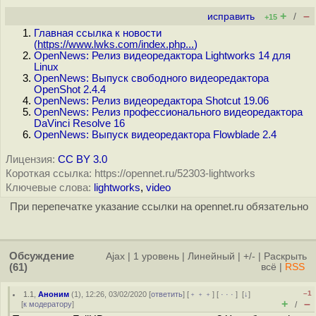
+
–
исправить
/
+15
Главная ссылка к новости
(
https://www.lwks.com/index.php...
)
OpenNews: Релиз видеоредактора Lightworks 14 для
Linux
OpenNews: Выпуск свободного видеоредактора
OpenShot 2.4.4
OpenNews: Релиз видеоредактора Shotcut 19.06
OpenNews: Релиз профессионального видеоредактора
DaVinci Resolve 16
OpenNews: Выпуск видеоредактора Flowblade 2.4
Лицензия:
CC BY 3.0
Короткая ссылка: https://opennet.ru/52303-lightworks
Ключевые слова:
lightworks
,
video
При перепечатке указание ссылки на opennet.ru обязательно
Обсуждение
Ajax
|
1 уровень
|
Линейный
|
+/-
|
Раскрыть
(61)
всё
|
RSS
–1
1.1
,
Аноним
(
1
), 12:26, 03/02/2020 [
ответить
] [
﹢﹢﹢
] [
· · ·
]
[
↓
]
+
–
[
к модератору
]
/