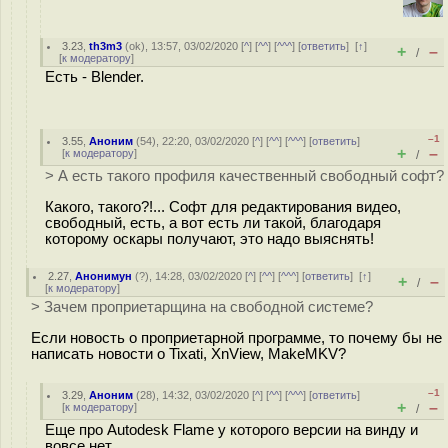
3.23
,
th3m3
(
ok
), 13:57, 03/02/2020 [
^
] [
^^
] [
^^^
] [
ответить
]
[
↑
]
+
–
/
[
к модератору
]
Есть - Blender.
–1
3.55
,
Аноним
(
54
), 22:20, 03/02/2020 [
^
] [
^^
] [
^^^
] [
ответить
]
+
–
[
к модератору
]
/
> А есть такого профиля качественный свободный софт?
Какого, такого?!... Софт для редактирования видео,
свободный, есть, а вот есть ли такой, благодаря
которому оскары получают, это надо выяснять!
2.27
,
Анонимун
(
?
), 14:28, 03/02/2020 [
^
] [
^^
] [
^^^
] [
ответить
]
[
↑
]
+
–
/
[
к модератору
]
> Зачем проприетарщина на свободной системе?
Если новость о проприетарной программе, то почему бы не
написать новости о Tixati, XnView, MakeMKV?
–1
3.29
,
Аноним
(
28
), 14:32, 03/02/2020 [
^
] [
^^
] [
^^^
] [
ответить
]
+
–
[
к модератору
]
/
Еще про Autodesk Flame у которого версии на винду и
вовсе нет.