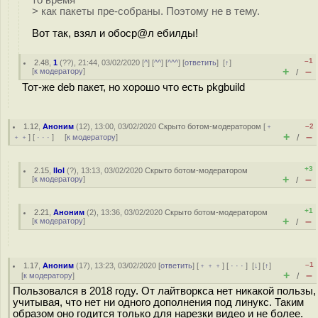
то время
> как пакеты пре-собраны. Поэтому не в тему.
Вот так, взял и обоср@л ебилды!
–1
2.48
,
1
(
??
), 21:44, 03/02/2020 [
^
] [
^^
] [
^^^
] [
ответить
]
[
↑
]
+
–
[
к модератору
]
/
Тот-же deb пакет, но хорошо что есть pkgbuild
1.12
,
Аноним
(
12
), 13:00, 03/02/2020
Скрыто ботом-модератором
[
﹢
–2
+
–
﹢﹢
] [
· · ·
] [
к модератору
]
/
+3
2.15
,
llol
(
?
), 13:13, 03/02/2020
Скрыто ботом-модератором
+
–
[
к модератору
]
/
+1
2.21
,
Аноним
(
2
), 13:36, 03/02/2020
Скрыто ботом-модератором
+
–
[
к модератору
]
/
–1
1.17
,
Аноним
(
17
), 13:23, 03/02/2020 [
ответить
] [
﹢﹢﹢
] [
· · ·
]
[
↓
] [
↑
]
+
–
[
к модератору
]
/
Пользовался в 2018 году. От лайтворкса нет никакой пользы,
учитывая, что нет ни одного дополнения под линукс. Таким
образом оно годится только для нарезки видео и не более.