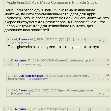
>Apple FinalCut, Avid Media Composer и Pinnacle Studio
Намешали отовсюду. FinalCut - система нелинейного
монтажа, по сути промышленный стандарт для Apple.
Композер - это не совсем система нелинейного монтажа, это
скорее инструмент для режиссеров. А Pinnacle Studio - это
набор инструментов для нелинейного монтажа, для
домашних пользователей.
2.44
,
Аноним
(
45
), 18:32, 03/02/2020 [
^
] [
^^
] [
^^^
] [
ответить
]
+
–
/
[
к модератору
]
Так Lightworks это все умеет что-то лучше что-то хуже.
1.47
,
Аноним
(
47
), 21:24, 03/02/2020
Скрыто ботом-модератором
[
﹢
–3
+
–
﹢﹢
] [
· · ·
] [
к модератору
]
/
–1
2.58
,
Суп из потрошков
(
?
), 22:25, 03/02/2020
Скрыто ботом-
+
–
модератором
[
к модератору
]
/
+3
2.68
,
Аноним
(
-
), 02:04, 04/02/2020
Скрыто ботом-модератором
+
–
[
к модератору
]
/
+2
1.59
,
Аноним
(
59
), 22:34, 03/02/2020 [
ответить
] [
﹢﹢﹢
] [
· · ·
]
[
↑
]