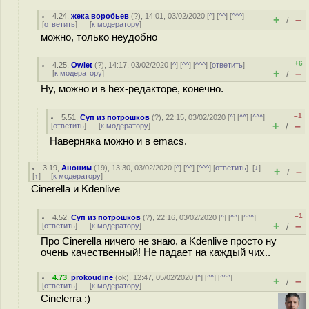
4.24
,
жека воробьев
(
?
), 14:01, 03/02/2020 [
^
] [
^^
] [
^^^
]
+
–
/
[
ответить
]
[
к модератору
]
можно, только неудобно
+6
4.25
,
Owlet
(
?
), 14:17, 03/02/2020 [
^
] [
^^
] [
^^^
] [
ответить
]
+
–
[
к модератору
]
/
Ну, можно и в hex-редакторе, конечно.
–1
5.51
,
Суп из потрошков
(
?
), 22:15, 03/02/2020 [
^
] [
^^
] [
^^^
]
+
–
[
ответить
]
[
к модератору
]
/
Наверняка можно и в emacs.
3.19
,
Аноним
(
19
), 13:30, 03/02/2020 [
^
] [
^^
] [
^^^
] [
ответить
]
[
↓
]
+
–
/
[
↑
] [
к модератору
]
Cinerella и Kdenlive
–1
4.52
,
Суп из потрошков
(
?
), 22:16, 03/02/2020 [
^
] [
^^
] [
^^^
]
+
–
[
ответить
]
[
к модератору
]
/
Про Cinerella ничего не знаю, а Kdenlive просто ну
очень качественный! Не падает на каждый чих..
4.73
,
prokoudine
(
ok
), 12:47, 05/02/2020 [
^
] [
^^
] [
^^^
]
+
–
/
[
ответить
]
[
к модератору
]
Cinelerra :)