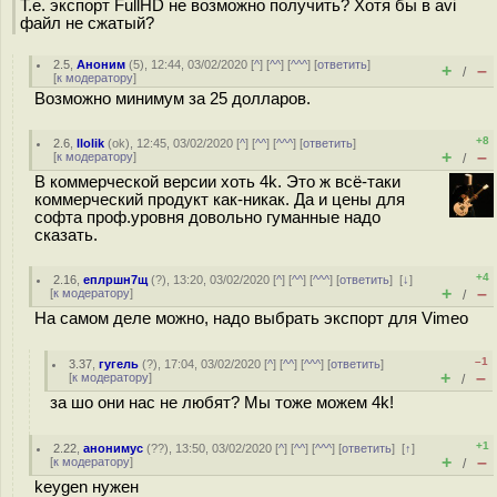
Т.е. экспорт FullHD не возможно получить? Хотя бы в avi
файл не сжатый?
2.5
,
Аноним
(
5
), 12:44, 03/02/2020 [
^
] [
^^
] [
^^^
] [
ответить
]
+
–
/
[
к модератору
]
Возможно минимум за 25 долларов.
+8
2.6
,
llolik
(
ok
), 12:45, 03/02/2020 [
^
] [
^^
] [
^^^
] [
ответить
]
+
–
[
к модератору
]
/
В коммерческой версии хоть 4k. Это ж всё-таки
коммерческий продукт как-никак. Да и цены для
софта проф.уровня довольно гуманные надо
сказать.
+4
2.16
,
еплршн7щ
(
?
), 13:20, 03/02/2020 [
^
] [
^^
] [
^^^
] [
ответить
]
[
↓
]
+
–
[
к модератору
]
/
На самом деле можно, надо выбрать экспорт для Vimeo
–1
3.37
,
гугель
(
?
), 17:04, 03/02/2020 [
^
] [
^^
] [
^^^
] [
ответить
]
+
–
[
к модератору
]
/
за шо они нас не любят? Мы тоже можем 4k!
+1
2.22
,
анонимус
(
??
), 13:50, 03/02/2020 [
^
] [
^^
] [
^^^
] [
ответить
]
[
↑
]
+
–
[
к модератору
]
/
keygen нужен