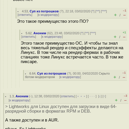
–1
4.53
,
Суп из потрошков
(
?
), 22:18, 03/02/2020 [
^
] [
^^
] [
^^^
]
+
–
[
ответить
]
[
к модератору
]
/
Это такое преимущество этого ПО?
+1
5.62
,
Аноним
(
62
), 23:48, 03/02/2020 [
^
] [
^^
] [
^^^
]
+
–
[
ответить
]
[
к модератору
]
/
Этого такое преимущество ОС. И чтобы ты знал
весь тяжелый рендер и спецэффекты делаются на
Линукс. В том числе на рендер фермах в рабочих
станциях тоже Линукс встречается часто. В том же
пиксаре.
–1
6.64
,
Суп из потрошков
(
?
), 00:00, 04/02/2020
Скрыто
+
–
ботом-модератором
[
к модератору
]
/
–3
1.3
,
Аноним
(
-
), 12:38, 03/02/2020 [
ответить
] [
﹢﹢﹢
] [
· · ·
]
[
↓
] [
↑
]
+
–
[
к модератору
]
/
> Lightworks для Linux доступен для загрузки в виде 64-
разрядной сборки в форматах RPM и DEB.
А также доступен и в AUR.
pikaur -Ss Lightworks