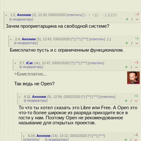
–7
1.2
,
Аноним
(
2
), 12:33, 03/02/2020 [
ответить
] [
﹢﹢﹢
] [
· · ·
]
[
↓
] [
↑
]
+
–
[
к модератору
]
/
Зачем проприетарщина на свободной системе?
+1
2.4
,
Аноним
(
5
), 12:43, 03/02/2020 [
^
] [
^^
] [
^^^
] [
ответить
]
[
↓
]
+
–
[
к модератору
]
/
Биисплатно пусть и с ограниченным функционалом.
–1
3.7
,
iCat
(
ok
), 12:47, 03/02/2020 [
^
] [
^^
] [
^^^
] [
ответить
]
+
–
[
к модератору
]
/
>Биисплатно...
Так ведь не Open?
+1
4.11
,
Аноним
(
5
), 12:59, 03/02/2020 [
^
] [
^^
] [
^^^
] [
ответить
]
+
–
[
к модератору
]
/
То что ты хотел сказать это Libre или Free. А Open это
что-то более широкое из разряда приходите все в
гости у нам. Поэтому Open не рекомендованное
называние для открытых проектов.
–2
5.14
,
Аноним
(
14
), 13:12, 03/02/2020 [
^
] [
^^
] [
^^^
]
+
–
[
ответить
]
[
к модератору
]
/