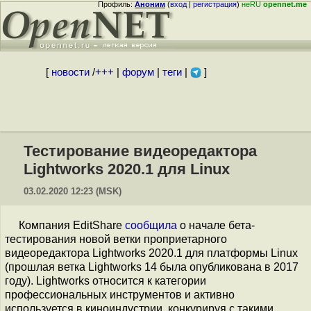
Профиль:
Аноним
(
вход
|
регистрация
)
неRU
opennet.me
[
новости
/
+++
|
форум
|
теги
|
]
Тестирование видеоредактора
Lightworks 2020.1 для Linux
03.02.2020 12:23 (MSK)
Компания EditShare
сообщила
о начале бета-
тестирования новой ветки проприетарного
видеоредактора Lightworks 2020.1 для платформы Linux
(прошлая ветка Lightworks 14 была опубликована в 2017
году). Lightworks относится к категории
профессиональных инструментов и активно
используется в киноиндустрии, конкурируя с такими