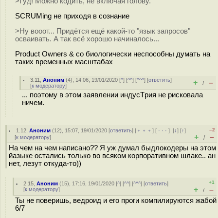
>Гуд! Можно кодить, не включая голову.
SCRUMing не приходя в сознание
>Ну вооот... Придётся ещё какой-то "язык запросов"
осваивать. А так всё хорошо начиналось...
Product Owners & co биологически неспособны думать на
таких временных масштабах
3.11
,
Аноним
(
4
), 14:06, 19/01/2020 [
^
] [
^^
] [
^^^
] [
ответить
]
+
–
/
[
к модератору
]
... поэтому в этом заявлении индусTpия не рисковала
ничем.
–2
1.12
,
Аноним
(
12
), 15:07, 19/01/2020 [
ответить
] [
﹢﹢﹢
] [
· · ·
]
[
↓
] [
↑
]
+
–
[
к модератору
]
/
На чем на чем написано?? Я уж думал быдлокодеры на этом
йазыке остались только во всяком корпоративном шлаке.. ан
нет, лезут откуда-то))
+1
2.15
,
Аноним
(
15
), 17:16, 19/01/2020 [
^
] [
^^
] [
^^^
] [
ответить
]
+
–
[
к модератору
]
/
Ты не поверишь, ведроид и его проги компилируются жабой
6/7