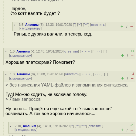
Пардон,
Кто котт вaлять будет ?
3.5
,
Аноним
(
5
), 12:33, 19/01/2020 [
^
] [
^^
] [
^^^
] [
ответить
]
+
–
/
[
к модератору
]
Раньше дурака валяли, а теперь код.
+1
1.6
,
Аноним
(
-
), 12:45, 19/01/2020 [
ответить
] [
﹢﹢﹢
] [
· · ·
]
[
↑
]
+
–
[
к модератору
]
/
Хорошая платформа? Помогает?
–2
1.8
,
Аноним
(
8
), 13:08, 19/01/2020 [
ответить
] [
﹢﹢﹢
] [
· · ·
]
[
↓
]
+
–
[
к модератору
]
/
> без написания YAML-файлов и запоминания синтаксиса
Гуд! Можно кодить, не включая голову.
> Язык запросов
Ну вооот... Придётся ещё какой-то "язык запросов"
осваивать. А так всё хорошо начиналось...
+1
2.10
,
Аноним
(
4
), 14:01, 19/01/2020 [
^
] [
^^
] [
^^^
] [
ответить
]
+
–
[
к модератору
]
/