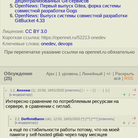
децентрализованных Git-сервисов
OpenNews: Первый выпуск Gitea, форка системы
совместной разработки Gogs
OpenNews: Выпуск системы совместной разработки
GitBucket 4.33
Лицензия:
CC BY 3.0
Короткая ссылка: https://opennet.ru/52213-onedev
Ключевые слова:
onedev
,
devops
При перепечатке указание ссылки на opennet.ru обязательно
Обсуждение
Ajax
|
1 уровень
|
Линейный
|
+/-
|
Раскрыть
(25)
всё
|
RSS
–1
1.1
,
Аноним
(
1
), 10:58, 19/01/2020 [
ответить
] [
﹢﹢﹢
] [
· · ·
]
[
↓
]
+
–
[
к модератору
]
/
Интересно сравнение по потребляемым ресурсам на
сервере, в сравнении с гитлаб.
–2
2.2
,
DerRoteBaron
(
ok
), 12:03, 19/01/2020 [
^
] [
^^
] [
^^^
] [
ответить
]
+
–
[
к модератору
]
/
а ещё по стабильности работы потому, что на моей
памяти у self-hosted gitlab через пару месяцев