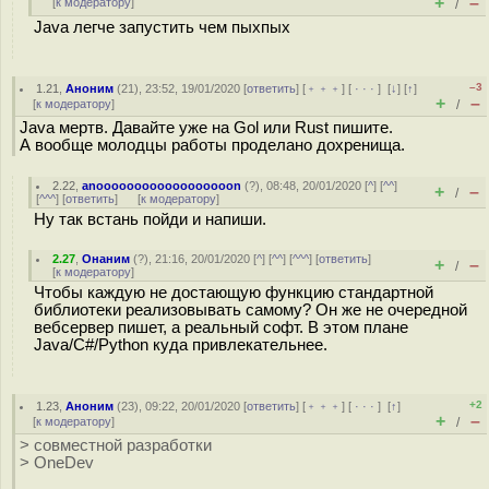
+
–
[
к модератору
]
/
Java легче запустить чем пыхпых
–3
1.21
,
Аноним
(
21
), 23:52, 19/01/2020 [
ответить
] [
﹢﹢﹢
] [
· · ·
]
[
↓
] [
↑
]
+
–
[
к модератору
]
/
Java мертв. Давайте уже на Gol или Rust пишите.
А вообще молодцы работы проделано дохренища.
2.22
,
anoooooooooooooooooon
(
?
), 08:48, 20/01/2020 [
^
] [
^^
]
+
–
/
[
^^^
] [
ответить
]
[
к модератору
]
Ну так встань пойди и напиши.
2.27
,
Онаним
(
?
), 21:16, 20/01/2020 [
^
] [
^^
] [
^^^
] [
ответить
]
+
–
/
[
к модератору
]
Чтобы каждую не достающую функцию стандартной
библиотеки реализовывать самому? Он же не очередной
вебсервер пишет, а реальный софт. В этом плане
Java/C#/Python куда привлекательнее.
+2
1.23
,
Аноним
(
23
), 09:22, 20/01/2020 [
ответить
] [
﹢﹢﹢
] [
· · ·
]
[
↑
]
+
–
[
к модератору
]
/
> совместной разработки
> OneDev