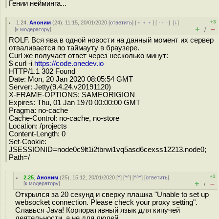
Гении нейминга...
+3
1.24
,
Аноним
(
24
), 11:15, 20/01/2020 [
ответить
] [
﹢﹢﹢
] [
· · ·
]
[
↓
]
+
–
[
к модератору
]
/
ROLF. Вся ява в одной новости на данный момент их сервер
отваливается по таймауту в браузере.
Curl же получает ответ через несколько минут:
$ curl -i
https://code.onedev.io
HTTP/1.1 302 Found
Date: Mon, 20 Jan 2020 08:05:54 GMT
Server: Jetty(9.4.24.v20191120)
X-FRAME-OPTIONS: SAMEORIGION
Expires: Thu, 01 Jan 1970 00:00:00 GMT
Pragma: no-cache
Cache-Control: no-cache, no-store
Location: /projects
Content-Length: 0
Set-Cookie:
JSESSIONID=node0c9lt1i2tbrwi1vq5asd6cexss12213.node0;
Path=/
+1
2.25
,
Аноним
(
25
), 15:12, 20/01/2020 [
^
] [
^^
] [
^^^
] [
ответить
]
+
–
[
к модератору
]
/
Открылся за 20 секунд и сверху плашка "Unable to set up
websocket connection. Please check your proxy setting".
Славься Java! Корпоративный язык для кипучей
деятельности, а не для людей.