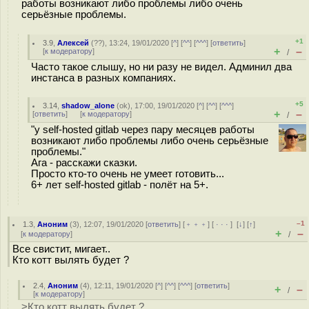
работы возникают либо проблемы либо очень
серьёзные проблемы.
+1
3.9
,
Алексей
(
??
), 13:24, 19/01/2020 [
^
] [
^^
] [
^^^
] [
ответить
]
+
–
[
к модератору
]
/
Часто такое слышу, но ни разу не видел. Админил два
инстанса в разных компаниях.
+5
3.14
,
shadow_alone
(
ok
), 17:00, 19/01/2020 [
^
] [
^^
] [
^^^
]
+
–
[
ответить
]
[
к модератору
]
/
"у self-hosted gitlab через пару месяцев работы
возникают либо проблемы либо очень серьёзные
проблемы."
Ага - расскажи сказки.
Просто кто-то очень не умеет готовить...
6+ лет self-hosted gitlab - полёт на 5+.
–1
1.3
,
Аноним
(
3
), 12:07, 19/01/2020 [
ответить
] [
﹢﹢﹢
] [
· · ·
]
[
↓
] [
↑
]
+
–
[
к модератору
]
/
Все свистит, мигает..
Кто котт вылять будет ?
2.4
,
Аноним
(
4
), 12:11, 19/01/2020 [
^
] [
^^
] [
^^^
] [
ответить
]
+
–
/
[
к модератору
]
>Кто котт вылять будет ?