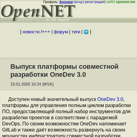
Профиль:
Аноним
(
вход
|
регистрация
)
неRU
opennet.me
[
новости
/
+++
|
форум
|
теги
|
]
Выпуск платформы совместной
разработки OneDev 3.0
19.01.2020 10:34 (MSK)
Доступен новый значительный выпуск
OneDev 3.0
,
платформы для управления полным циклом разработки
ПО, предоставляющей полный набор инструментов для
разработки проектов в соответствии с парадигмой
DevOps. По своим возможностям OneDev напоминает
GitLab и также даёт возможность развернуть на своих
мощностях инфраструктуру совместной разработки,