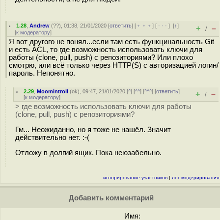
1.28
,
Andrew
(
??
), 01:38, 21/01/2020 [
ответить
] [
﹢﹢﹢
] [
· · ·
]
[
↑
]
+
–
/
[
к модератору
]
Я вот другого не понял...если там есть функцинальность Git
и есть ACL, то где возможность использовать ключи для
работы (clone, pull, push) с репозиториями? Или плохо
смотрю, или всё только через HTTP(S) с авторизацией логин/
пароль. Непонятно.
2.29
,
Moomintroll
(
ok
), 09:47, 21/01/2020 [
^
] [
^^
] [
^^^
] [
ответить
]
+
–
/
[
к модератору
]
> где возможность использовать ключи для работы
(clone, pull, push) с репозиториями?
Гм... Неожиданно, но я тоже не нашёл. Значит
действительно нет. :-(
Отложу в долгий ящик. Пока неюзабельно.
игнорирование участников
|
лог модерирования
Добавить комментарий
Имя: