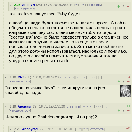
2.26
,
Аноним
(
26
), 17:26, 20/01/2020 [
^
] [
^^
] [
^^^
] [
ответить
]
+
–
/
[
к модератору
]
так-то Java пошустрее Ruby будет.
а вообще, надо будет посмотреть на этот проект. Gitlab в
общем-то неплох, но чет я не нашел, как в нем настроить
например машину состояний меток, чтобы из одного
"состояния" можно было перевести только в ограниченное
количество других (в идеале - это еще и от роли
пользователя должно зависеть). Хотя метки вообще не
для этого должны использоваться, насколько я понимаю,
но другого способа помечать статус задачи я там не
увидел (кроме open и closed).
–1
1.18
,
RNZ
(
ok
), 18:50, 19/01/2020 [
ответить
] [
﹢﹢﹢
] [
· · ·
]
[
↑
]
+
–
[
к модератору
]
/
"написан на языке Java" - значит крутится на jvm -
спасибо, не надо.
+1
1.19
,
Аноним
(
19
), 18:53, 19/01/2020 [
ответить
] [
﹢﹢﹢
] [
· · ·
]
[
↓
]
+
–
[
к модератору
]
/
Чем оно лучше Phabricator (который на php)?
–2
2.20
,
Anonymou
(
?
), 19:39, 19/01/2020 [
^
] [
^^
] [
^^^
] [
ответить
]