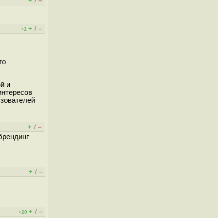
+
–
/
+
–
/
+1
то
й и
интересов
ьзователей
+
–
/
ебрендинг
+
–
/
+
–
/
+20