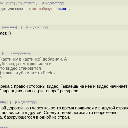
2020 [
^
] [
^^
] [
^^^
] [
ответить
]
[
к модератору
]
док или окон ...
текст свёрнут,
показать
^
] [
ответить
]
[
↑
] [
к модератору
]
ет. :)
]
[
↑
] [
к модератору
]
"картинку в картинке" добавили. А
бе, когда смотрю видео и
 то видео становится
фишка ютуба или это Firefox
т?
онка с правой стороны видео. Тыкаешь на нее и видео начинает 
пираццких азино-три-топора" ресурсов.
тить
]
[
↑
] [
к модератору
]
ой дорогой - он через какое-то время появился и в другой стране
 появился и в другой. Следуя твоей логике это непременно
, базирующегося в одной из стран.