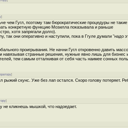
атору
]
у
]
ьче чем Гугл, поэтому там бюрократические процедуры не такие
овать конкретную функцию Мозилла показывала и раньше
тро, хотя запрягали долго).
у, так они оперативно и наступили, пока в Ггуле думали "надо э
бального проигрывания. Не начни Гугл откровенно давить массо
 и навязывая странные решения, нужные явно лишь для бизнес 
ателей, тем самым отталкивая от себя часть наимее сонных пол
ератору
]
нул рыжий скунс. Уже без лап остался. Скоро голову потеряет. Р
тору
]
у не кликнешь мышкой, что надоедает.
]