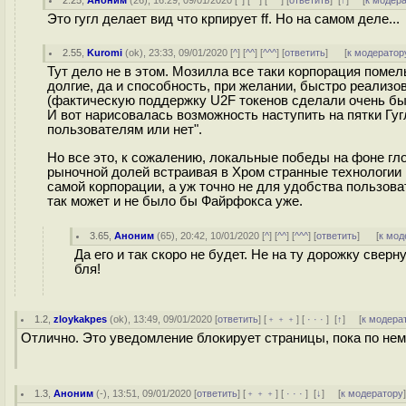
2.25
,
Аноним
(
26
), 16:29, 09/01/2020 [
^
] [
^^
] [
^^^
] [
ответить
]
[
↑
] [
к модер
Это гугл делает вид что крпирует ff. Но на самом деле...
2.55
,
Kuromi
(
ok
), 23:33, 09/01/2020 [
^
] [
^^
] [
^^^
] [
ответить
]
[
к модератор
Тут дело не в этом. Мозилла все таки корпорация помел
долгие, да и способность, при желании, быстро реализ
(фактическую поддержку U2F токенов сделали очень быс
И вот нарисовалась возможность наступить на пятки Гугл
пользователям или нет".
Но все это, к сожалению, локальные победы на фоне гло
рыночной долей встраивая в Хром странные технологии
самой корпорации, а уж точно не для удобства пользов
так может и не было бы Файрфокса уже.
3.65
,
Аноним
(
65
), 20:42, 10/01/2020 [
^
] [
^^
] [
^^^
] [
ответить
]
[
к мод
Да его и так скоро не будет. Не на ту дорожку свер
бля!
1.2
,
zloykakpes
(
ok
), 13:49, 09/01/2020 [
ответить
] [
﹢﹢﹢
] [
· · ·
]
[
↑
] [
к модера
Отлично. Это уведомление блокирует страницы, пока по нем
1.3
,
Аноним
(
-
), 13:51, 09/01/2020 [
ответить
] [
﹢﹢﹢
] [
· · ·
]
[
↓
] [
к модератору