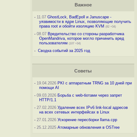
Важное
-
11.07
GhostLock, BadEpoll и Januscape -
уязвимости в ядре Linux, позволяющие получить
права root и обойти изоляцию KVM
(82 +34)
-
08.07
Вредительство со стороны разработчика
OpenMandriva, которое могло причинить вред
пользователям
(107 +34)
-
Сводка событий за 2025 год
Советы
-
19.04.2026
PKI с аппаратным TRNG за 10 дней при
помощи AI
-
09.03.2026
Борьба с web-ботами через запрет
HTTP/1.1
-
27.02.2026
Удаление всех IPv6 link-local адресов
на всех сетевых интерфейсах в Linux
-
27.01.2026
Ускорение пересборки llama.cpp
-
25.12.2025
Атомарные обновления в OSTree