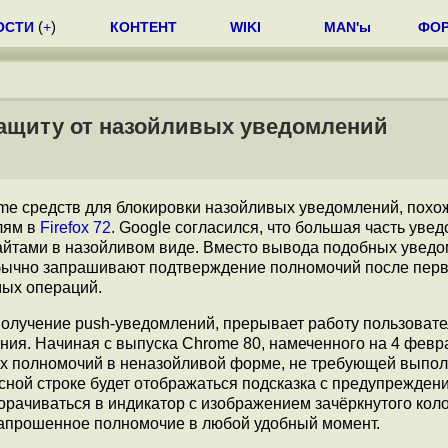
ОСТИ
(
+
)
КОНТЕНТ
WIKI
MAN'ы
ФО
 защиту от назойливых уведомлений
e средств для блокировки назойливых уведомлений, похож
лям в
Firefox 72
. Google согласился, что большая часть уве
айтами в назойливом виде. Вместо вывода подобных уведо
 обычно запрашивают подтверждение полномочий после пер
мых операций.
получение push-уведомлений, прерывает работу пользовате
ния. Начиная с выпуска Chrome 80, намеченного на 4 февр
х полномочий в неназойливой форме, не требующей выпо
есной строке будет отображаться подсказка с предупрежден
орачиваться в индикатор с изображением зачёркнутого кол
 запрошенное полномочие в любой удобный момент.