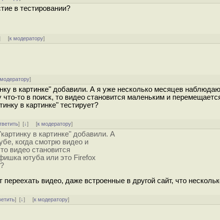
тие в тестировании?
] [
к модератору
]
 модератору
]
инку в картинке" добавили. А я уже несколько месяцев наблюдаю
 что-то в поиск, то видео становится маленьким и перемещается
тинку в картинке" тестирует?
тветить
]
[
↓
] [
к модератору
]
"картинку в картинке" добавили. А
бе, когда смотрю видео и
 то видео становится
фишка ютуба или это Firefox
т?
т переехать видео, даже встроенные в другой сайт, что нескольк
ветить
]
[
↓
] [
к модератору
]