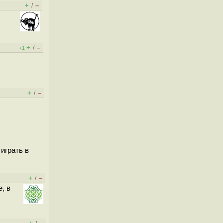
+
–
/
+
–
/
+1
+
–
/
играть в
+
–
/
, в