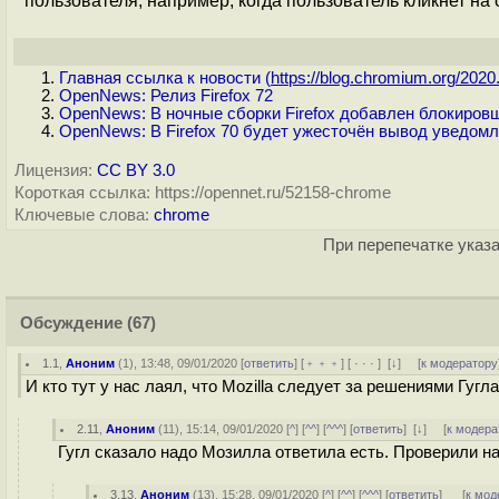
пользователя, например, когда пользователь кликнет н
Главная ссылка к новости (
https://blog.chromium.org/2020.
OpenNews: Релиз Firefox 72
OpenNews: В ночные сборки Firefox добавлен блокировщ
OpenNews: В Firefox 70 будет ужесточён вывод уведомл
Лицензия:
CC BY 3.0
Короткая ссылка: https://opennet.ru/52158-chrome
Ключевые слова:
chrome
При перепечатке указа
Обсуждение
(67)
1.1
,
Аноним
(
1
), 13:48, 09/01/2020 [
ответить
] [
﹢﹢﹢
] [
· · ·
]
[
↓
] [
к модератору
И кто тут у нас лаял, что Mozilla следует за решениями Гугл
2.11
,
Аноним
(
11
), 15:14, 09/01/2020 [
^
] [
^^
] [
^^^
] [
ответить
]
[
↓
] [
к модера
Гугл сказало надо Мозилла ответила есть. Проверили н
3.13
,
Аноним
(
13
), 15:28, 09/01/2020 [
^
] [
^^
] [
^^^
] [
ответить
]
[
к мод