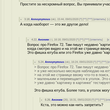
Простите за нескромный вопрос, Вы принимали учас
3.18
,
Annoynymous
(
ok
), 15:44, 09/01/2020 [
^
] [
^^
] [
^^^
] [
ответить
]
[
↓
А когда наоборот — это же другое дело!
4.22
,
Аноним
(
-
), 16:18, 09/01/2020 [
^
] [
^^
] [
^^^
] [
ответить
]
[
к
Вопрос про Firefox 72. Там пишут недавно "карт
когда смотрю видео и на этой же странице ввожу
Это фишка ютуба или это Firefox уже давно "кар
5.24
,
Annoynymous
(
ok
), 16:24, 09/01/2020 [
^
] [
^^
] [
^^^
] [
о
> Вопрос про Firefox 72. Там пишут недавно 
> я уже несколько месяцев наблюдаю на юту
> на этой же странице ввожу что-то в поиск,
> маленьким и перемещается в уголок. Это 
> уже давно "картинку в картинке" тестируе
Это фишка ютуба. Более того, в уголок могу
6.26
,
Аноним
(
26
), 16:31, 09/01/2020 [
^
] [
^^
] [
^^^
] [
от
Кста, это можно как-нить запретить?