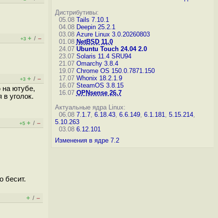
Дистрибутивы:
05.08
Tails 7.10.1
04.08
Deepin 25.2.1
03.08
Azure Linux 3.0.20260803
+
–
/
+3
01.08
NetBSD 11.0
24.07
Ubuntu Touch 24.04 2.0
23.07
Solaris 11.4 SRU94
21.07
Omarchy 3.8.4
19.07
Chrome OS 150.0.7871.150
17.07
Whonix 18.2.1.9
+
–
/
+3
16.07
SteamOS 3.8.15
 на ютубе,
16.07
OPNsense 26.7
 в уголок.
Актуальные ядра Linux:
06.08
7.1.7
,
6.18.43
,
6.6.149
,
6.1.181
,
5.15.214
,
5.10.263
+
–
/
+5
03.08
6.12.101
Изменения в ядре 7.2
о бесит.
+
–
/