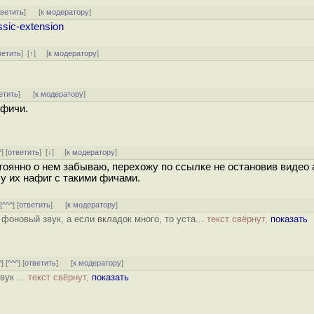
тветить
]
[
к модератору
]
ssic-extension
ветить
]
[
↑
] [
к модератору
]
етить
]
[
к модератору
]
 фичи.
^
] [
ответить
]
[
↓
] [
к модератору
]
тоянно о нем забываю, перехожу по ссылке не остановив видео а 
Ну их нафиг с такими фичами.
 [
^^^
] [
ответить
]
[
к модератору
]
 фоновый звук, а если вкладок много, то уста...
текст свёрнут,
показать
^
] [
^^^
] [
ответить
]
[
к модератору
]
вук ...
текст свёрнут,
показать