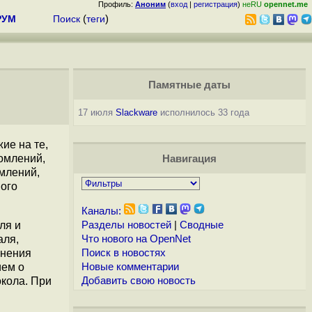
Профиль:
Аноним
(
вход
|
регистрация
)
неRU
opennet.me
РУМ
Поиск
(
теги
)
Памятные даты
17 июля
Slackware
исполнилось 33 года
ие на те,
домлений,
Навигация
млений,
вого
Каналы:
ля и
Разделы новостей
|
Сводные
аля,
Что нового на OpenNet
лнения
Поиск в новостях
ием о
Новые комментарии
окола. При
Добавить свою новость