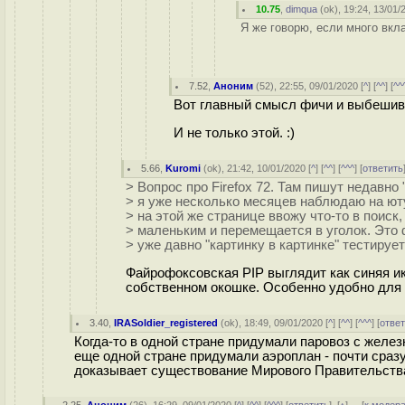
10.75
,
dimqua
(
ok
), 19:24, 13/01/
Я же говорю, если много вкла
7.52
,
Аноним
(
52
), 22:55, 09/01/2020 [
^
] [
^^
] [
^^
Вот главный смысл фичи и выбешива
И не только этой. :)
5.66
,
Kuromi
(
ok
), 21:42, 10/01/2020 [
^
] [
^^
] [
^^^
] [
ответить
> Вопрос про Firefox 72. Там пишут недавно 
> я уже несколько месяцев наблюдаю на юту
> на этой же странице ввожу что-то в поиск,
> маленьким и перемещается в уголок. Это 
> уже давно "картинку в картинке" тестируе
Файрофоксовская PIP выглядит как синяя ик
собственном окошке. Особенно удобно для "
3.40
,
IRASoldier_registered
(
ok
), 18:49, 09/01/2020 [
^
] [
^^
] [
^^^
] [
отве
Когда-то в одной стране придумали паровоз с железн
еще одной стране придумали аэроплан - почти сразу
доказывает существование Мирового Правительства