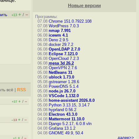
ранице.
Новые версии
+
–
вить
/
+13
Программы:
07.08
Chrome 151.0.7922.108
07.08
WordPress 7.0.3
07.08
nmap 7.991
06.08
icewm 4.1
06.08
Deno 2.9.5
06.08
docker 29.7.2
06.08
OpenLDAP 2.7.0
06.08
Eclipse 7.121.0
06.08
OpenCloud 7.2.3
06.08
mesa 3d 26.2
05.08
OpenVPN 2.7.6
05.08
NetBeans 31
05.08
ublock 1.73.0
05.08
gstreamer 1.28.6
05.08
PowerDNS 5.1.4
ть всё
|
RSS
05.08
node.js 26.7.0
05.08
VSCode 1.132.0
05.08
home-assistant 2026.8.0
+
–
/
+37
05.08
Python 3.13.15, 3.14.7
05.08
hyprland 0.56.2
04.08
Electron 43.3.0
04.08
Mattermost 11.10.0
+
–
/
–13
04.08
Django 5.2.17, 6.0.8
vln
04.08
Grafana 13.1.2
04.08
GNOME 49.9, 50.4
далее>>
+
–
/
+1