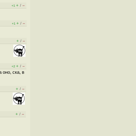
+
–
/
+1
+
–
/
+1
+
–
/
+
–
/
+2
оно, ска, в
+
–
/
+
–
/