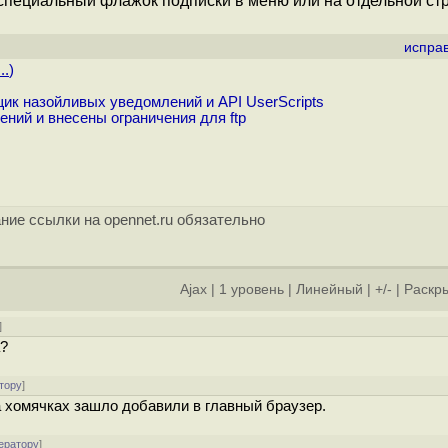
а специальный флажок подписки в меню или на отдельной ст
испра
..
)
ик назойливых уведомлений и API UserScripts
ений и внесены ограничения для ftp
ние ссылки на opennet.ru обязательно
Ajax
|
1 уровень
|
Линейный
|
+/-
|
Раскры
]
а?
тору
]
а хомячках зашло добавили в главный браузер.
ератору
]