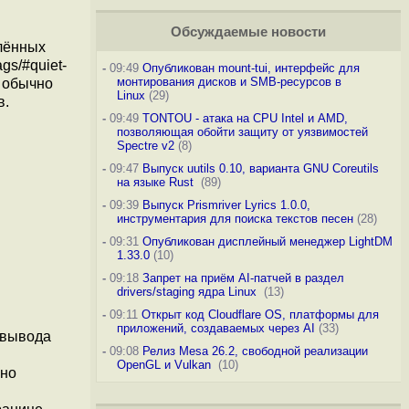
Обсуждаемые новости
елённых
gs/#quiet-
-
09:49
Опубликован mount-tui, интерфейс для
монтирования дисков и SMB-ресурсов в
о обычно
Linux
(29)
в.
-
09:49
TONTOU - атака на CPU Intel и AMD,
позволяющая обойти защиту от уязвимостей
Spectre v2
(8)
-
09:47
Выпуск uutils 0.10, варианта GNU Coreutils
на языке Rust
(89)
-
09:39
Выпуск Prismriver Lyrics 1.0.0,
инструментария для поиска текстов песен
(28)
-
09:31
Опубликован дисплейный менеджер LightDM
1.33.0
(10)
-
09:18
Запрет на приём AI-патчей в раздел
drivers/staging ядра Linux
(13)
-
09:11
Открыт код Cloudflare OS, платформы для
приложений, создаваемых через AI
(33)
 вывода
-
09:08
Релиз Mesa 26.2, свободной реализации
OpenGL и Vulkan
(10)
чно