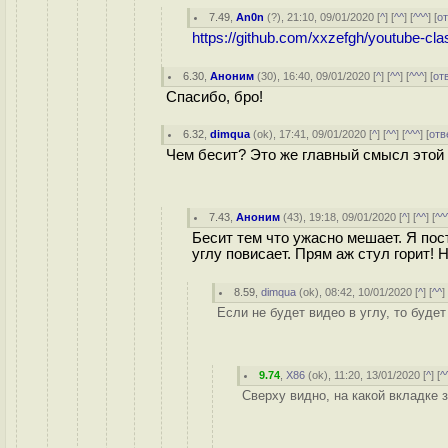
7.49
,
An0n
(
?
), 21:10, 09/01/2020 [
^
] [
^^
] [
^^^
] [
о
https://github.com/xxzefgh/youtube-cla
6.30
,
Аноним
(
30
), 16:40, 09/01/2020 [
^
] [
^^
] [
^^^
] [
от
Спасибо, бро!
6.32
,
dimqua
(
ok
), 17:41, 09/01/2020 [
^
] [
^^
] [
^^^
] [
отв
Чем бесит? Это же главный смысл этой
7.43
,
Аноним
(
43
), 19:18, 09/01/2020 [
^
] [
^^
] [
^^
Бесит тем что ужасно мешает. Я пос
углу повисает. Прям аж стул горит! 
8.59
,
dimqua
(
ok
), 08:42, 10/01/2020 [
^
] [
^^
]
Если не будет видео в углу, то будет
9.74
,
X86
(
ok
), 11:20, 13/01/2020 [
^
] [
^
Сверху видно, на какой вкладке з