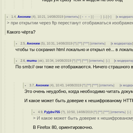
1.4
,
Аноним
(
4
), 10:21, 14/08/2019 [
ответить
] [
﹢﹢﹢
] [
· · ·
]
[
↓
] [
↑
] [
к модерат
> при открытии через ftp перестанут отображаться изобра
Какого чёрта?
2.5
,
Аноним
(
5
), 10:31, 14/08/2019 [
^
] [
^^
] [
^^^
] [
ответить
]
[
к модератору
чтобы ты сохранил html локально и открыл её... в локальн
2.6
,
mumu
(
ok
), 10:34, 14/08/2019 [
^
] [
^^
] [
^^^
] [
ответить
]
[
↓
] [
к модерато
По smb:// они тоже не отображаются. Ничего страшного в
3.7
,
Аноним
(
4
), 10:43, 14/08/2019 [
^
] [
^^
] [
^^^
] [
ответить
]
[
к модер
Это очень неудобно, когда необходимо читать док
И какое может быть доверие к нешифрованому HTTP
4.9
,
Fyjybv755
(
?
), 10:50, 14/08/2019 [
^
] [
^^
] [
^^^
] [
ответить
]
[
↓
]
> И какое может быть доверие к нешифрованом
В Firefox 80, ориентировочно.