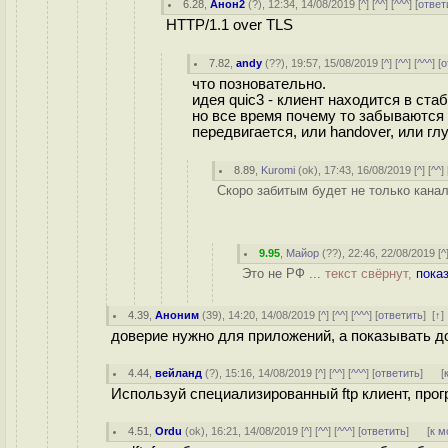
6.28
,
Анон2
(
?
), 12:34, 14/08/2019 [
^
] [
^^
] [
^^^
] [
ответ
HTTP/1.1 over TLS
7.82
,
andy
(
??
), 19:57, 15/08/2019 [
^
] [
^^
] [
^^^
] [
о
что позновательно.
идея quic3 - клиент находится в ста
но все время почему то забываются
передвигается, или handover, или глу
8.89
,
Kuromi
(
ok
), 17:43, 16/08/2019 [
^
] [
^^
] 
Скоро забитым будет не только канал
9.95
,
Майор
(
??
), 22:46, 22/08/2019 [
^
Это не РФ ...
текст свёрнут,
пока
4.39
,
Аноним
(
39
), 14:20, 14/08/2019 [
^
] [
^^
] [
^^^
] [
ответить
]
[
↑
доверие нужно для приложений, а показывать д
4.44
,
вейланд
(
?
), 15:16, 14/08/2019 [
^
] [
^^
] [
^^^
] [
ответить
]
[
Используй специализированный ftp клиент, прог
4.51
,
Ordu
(
ok
), 16:21, 14/08/2019 [
^
] [
^^
] [
^^^
] [
ответить
]
[
к м