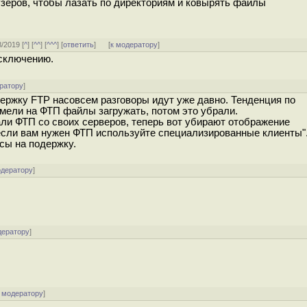
аузеров, чтобы лазать по директориям и ковырять файлы
8/2019 [
^
] [
^^
] [
^^^
] [
ответить
]
[
к модератору
]
исключению.
ратору
]
ержку FTP насовсем разговоры идут уже давно. Тенденция по
мели на ФТП файлы загружать, потом это убрали.
ли ФТП со своих серверов, теперь вот убирают отображение
 "если вам нужен ФТП используйте специализированные клиенты"
сы на подержку.
одератору
]
дератору
]
 модератору
]