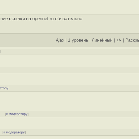
ние ссылки на opennet.ru обязательно
Ajax
|
1 уровень
|
Линейный
|
+/-
|
Раскры
]
]
атору
]
]
[
к модератору
]
[
к модератору
]