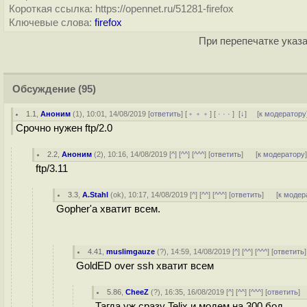
Короткая ссылка: https://opennet.ru/51281-firefox
Ключевые слова:
firefox
При перепечатке указа
Обсуждение
(95)
1.1
,
Аноним
(
1
), 10:01, 14/08/2019 [
ответить
] [
﹢﹢﹢
] [
· · ·
]
[
↓
] [
к модератору
Срочно нужен ftp/2.0
2.2
,
Аноним
(
2
), 10:16, 14/08/2019 [
^
] [
^^
] [
^^^
] [
ответить
]
[
к модератору
ftp/3.11
3.3
,
A.Stahl
(
ok
), 10:17, 14/08/2019 [
^
] [
^^
] [
^^^
] [
ответить
]
[
к модер
Gopher'а хватит всем.
4.41
,
muslimgauze
(
?
), 14:59, 14/08/2019 [
^
] [
^^
] [
^^^
] [
ответить
GoldED over ssh хватит всем
5.86
,
CheeZ
(
?
), 16:35, 16/08/2019 [
^
] [
^^
] [
^^^
] [
ответить
]
Тагда уж сразу Telix и модем на 300 бод