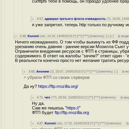
curlftpfs тебе в помощь, он гораздо удобнее бр
4.57
,
адмирал третьего флота очевидность
(
?
), 16:55, 14/0
я уже запретил. теперь http только по ручному 
2.48
,
Kuromi
(
ok
), 16:18, 14/08/2019 [
^
] [
^^
] [
^^^
] [
ответить
]
[
↓
] [
↑
] [
к моде
Ничего неожиданного. О том чтобы выкинуть из ФФ подд
урезанию очень давняя - ранние версии Мозилла Сьют у
Ограничили внедрение ресурсов с ФТП в страницы, убра
содержимого. В ответ на жалобы "зачем?" ответ один -
В реальности конечно просто нет желания тратить ресур
3.68
,
Аноним
(
2
), 20:07, 14/08/2019 [
^
] [
^^
] [
^^^
] [
ответить
]
[
↓
] [
к м
> убрали ФТП со своих серверов
Да ну?
https://ftp.mozilla.org/
4.71
,
чел
(
??
), 00:59, 15/08/2019 [
^
] [
^^
] [
^^^
] [
ответить
]
[
к мо
Ну да.
Сам же пишешь "
https://"
ФТП будет
ftp://ftp.mozilla.org
4.87
,
Kuromi
(
ok
), 17:32, 16/08/2019 [
^
] [
^^
] [
^^^
] [
ответить
]
[
к