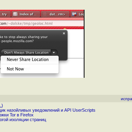
испра
.
)
ик назойливых уведомлений и API UserScripts
ки Tor в Firefox
огой изоляции страниц