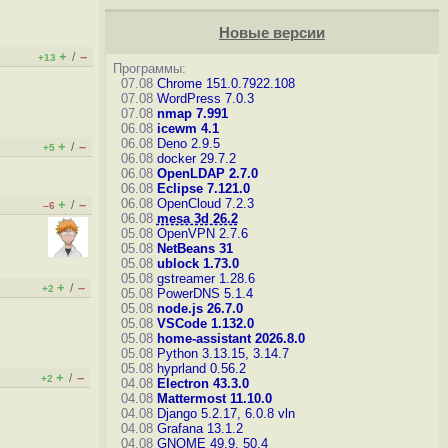
Новые версии
+
–
/
+13
Программы:
07.08
Chrome 151.0.7922.108
07.08
WordPress 7.0.3
07.08
nmap 7.991
06.08
icewm 4.1
06.08
Deno 2.9.5
+
–
/
+5
06.08
docker 29.7.2
06.08
OpenLDAP 2.7.0
06.08
Eclipse 7.121.0
06.08
OpenCloud 7.2.3
+
–
/
–6
06.08
mesa 3d 26.2
05.08
OpenVPN 2.7.6
05.08
NetBeans 31
05.08
ublock 1.73.0
05.08
gstreamer 1.28.6
+
–
/
+2
05.08
PowerDNS 5.1.4
05.08
node.js 26.7.0
05.08
VSCode 1.132.0
05.08
home-assistant 2026.8.0
05.08
Python 3.13.15, 3.14.7
05.08
hyprland 0.56.2
+
–
/
+2
04.08
Electron 43.3.0
04.08
Mattermost 11.10.0
04.08
Django 5.2.17, 6.0.8
vln
04.08
Grafana 13.1.2
04.08
GNOME 49.9, 50.4