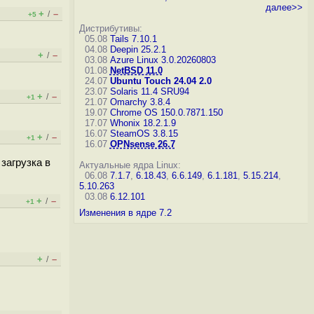
далее>>
+
–
/
+5
Дистрибутивы:
05.08
Tails 7.10.1
04.08
Deepin 25.2.1
+
–
/
03.08
Azure Linux 3.0.20260803
01.08
NetBSD 11.0
24.07
Ubuntu Touch 24.04 2.0
23.07
Solaris 11.4 SRU94
+
–
/
+1
21.07
Omarchy 3.8.4
19.07
Chrome OS 150.0.7871.150
17.07
Whonix 18.2.1.9
16.07
SteamOS 3.8.15
+
–
/
+1
16.07
OPNsense 26.7
загрузка в
Актуальные ядра Linux:
06.08
7.1.7
,
6.18.43
,
6.6.149
,
6.1.181
,
5.15.214
,
5.10.263
03.08
6.12.101
+
–
/
+1
Изменения в ядре 7.2
+
–
/