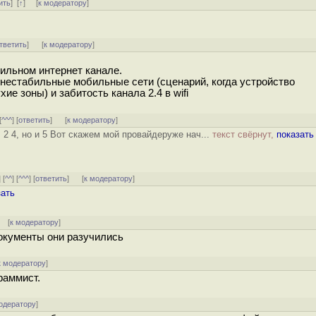
ить
]
[
↑
] [
к модератору
]
тветить
]
[
к модератору
]
бильном интернет канале.
 нестабильные мобильные сети (сценарий, когда устройство
хие зоны) и забитость канала 2.4 в wifi
[
^^^
] [
ответить
]
[
к модератору
]
 2 4, но и 5 Вот скажем мой провайдеруже нач...
текст свёрнут,
показать
] [
^^
] [
^^^
] [
ответить
]
[
к модератору
]
зать
] [
к модератору
]
окументы они разучились
к модератору
]
раммист.
одератору
]