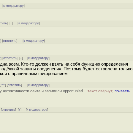
[
к модератору
]
етить
]
[
↓
] [
к модератору
]
^
] [
ответить
]
[
к модератору
]
^
] [
ответить
]
[
↓
] [
к модератору
]
на всем. Кто-то должен взять на себя функцию определения
 надёжной защиты соединения. Поэтому будет оставлена только 
окси с правильным шифрованием.
[
^^^
] [
ответить
]
[
к модератору
]
аутентичности сайта и запилили opportunisti...
текст свёрнут,
показать
] [
ответить
]
[
↑
] [
к модератору
]