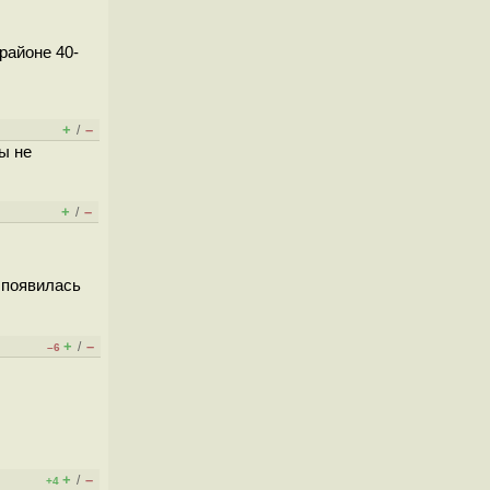
районе 40-
+
–
/
ы не
+
–
/
 появилась
+
–
/
–6
+
–
/
+4