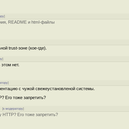
ору
]
жения, README и html-файлы
]
ой trust-зоне (кое-где).
ру
]
 этом нет.
атору
]
ументацию с чужой свежеустановленой системы.
? Его тоже запретить?
 [
к модератору
]
у HTTP? Его тоже запретить?