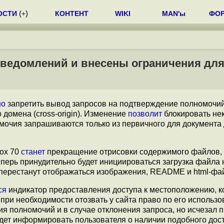
ОСТИ
(
+
)
КОНТЕНТ
WIKI
MAN'ы
ФО
 уведомлений и внесены ограничения для 
но
запретить вывод запросов на подтверждение полномочий
 домена (cross-origin). Изменение
позволит
блокировать не
омочия запрашиваются только из первичного для документа
ox 70
станет
прекращение отрисовки содержимого файлов,
еперь принудительно будет инициироваться загрузка файла н
tp перестанут отображаться изображения, README и html-фа
ся
индикатор предоставления доступа к местоположению, 
 при необходимости отозвать у сайта право по его использ
я полномочий и в случае отклонения запроса, но исчезал 
будет информировать пользователя о наличии подобного дос