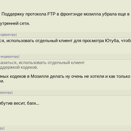
а. Поддержку протокола FTP в фронтэнде мозилла убрала еще в 
нутренней сети.
модератору
]
ься, использовать отдельный клиент для просмотра Ютуба, чтоб
 модератору
]
тказаться, использовать отдельный клиент
оддержкой кодеков.
ных кодеков в Мозилле делать ну очень не хотели и как только
и.
ератору
]
утив весит, баги...
ору
]