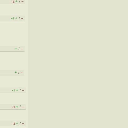
+
–
/
–1
+
–
/
+1
+
–
/
+
–
/
+
–
/
+1
+
–
/
–1
+
–
/
–2