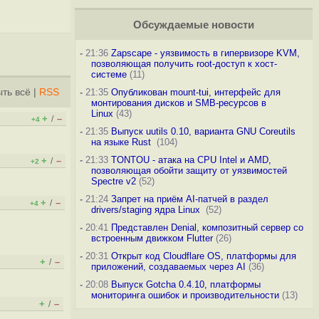
Обсуждаемые новости
-
21:36
Zapscape - уязвимость в гипервизоре KVM,
позволяющая получить root-доступ к хост-
системе
(11)
ть всё
|
RSS
-
21:35
Опубликован mount-tui, интерфейс для
монтирования дисков и SMB-ресурсов в
Linux
(43)
+
–
/
+4
-
21:35
Выпуск uutils 0.10, варианта GNU Coreutils
на языке Rust
(104)
-
21:33
TONTOU - атака на CPU Intel и AMD,
+
–
/
+2
позволяющая обойти защиту от уязвимостей
Spectre v2
(52)
-
21:24
Запрет на приём AI-патчей в раздел
+
–
/
+4
drivers/staging ядра Linux
(52)
-
20:41
Представлен Denial, композитный сервер со
встроенным движком Flutter
(26)
-
20:31
Открыт код Cloudflare OS, платформы для
+
–
/
приложений, создаваемых через AI
(36)
-
20:08
Выпуск Gotcha 0.4.10, платформы
мониторинга ошибок и производительности
(13)
+
–
/