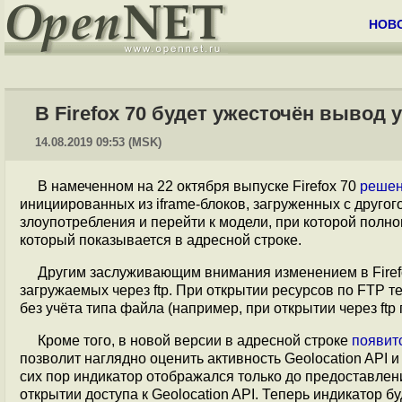
НОВ
В Firefox 70 будет ужесточён вывод
14.08.2019 09:53 (MSK)
В намеченном на 22 октября выпуске Firefox 70
реше
инициированных из iframe-блоков, загруженных с другого
злоупотребления и перейти к модели, при которой полн
который показывается в адресной строке.
Другим заслуживающим внимания изменением в Firef
загружаемых через ftp. При открытии ресурсов по FTP т
без учёта типа файла (например, при открытии через f
Кроме того, в новой версии в адресной строке
появит
позволит наглядно оценить активность Geolocation API и
сих пор индикатор отображался только до предоставлени
открытии доступа к Geolocation API. Теперь индикатор 