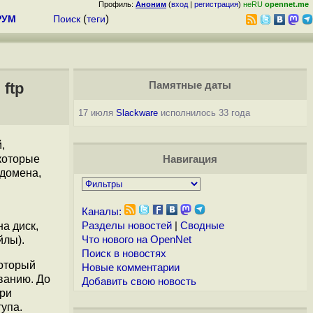
Профиль:
Аноним
(
вход
|
регистрация
)
неRU
opennet.me
РУМ
Поиск
(
теги
)
ftp
Памятные даты
17 июля
Slackware
исполнилось 33 года
,
которые
Навигация
 домена,
Каналы:
а диск,
Разделы новостей
|
Сводные
йлы).
Что нового на OpenNet
Поиск в новостях
который
Новые комментарии
ованию. До
Добавить свою новость
при
тупа.