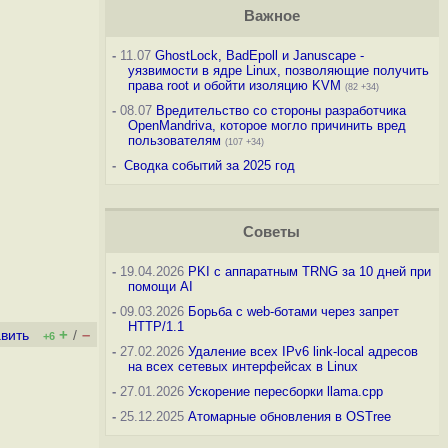
Важное
-
11.07
GhostLock, BadEpoll и Januscape -
уязвимости в ядре Linux, позволяющие получить
права root и обойти изоляцию KVM
(82 +34)
-
08.07
Вредительство со стороны разработчика
OpenMandriva, которое могло причинить вред
пользователям
(107 +34)
-
Сводка событий за 2025 год
Советы
-
19.04.2026
PKI с аппаратным TRNG за 10 дней при
помощи AI
-
09.03.2026
Борьба с web-ботами через запрет
HTTP/1.1
+
–
вить
/
+6
-
27.02.2026
Удаление всех IPv6 link-local адресов
на всех сетевых интерфейсах в Linux
-
27.01.2026
Ускорение пересборки llama.cpp
-
25.12.2025
Атомарные обновления в OSTree