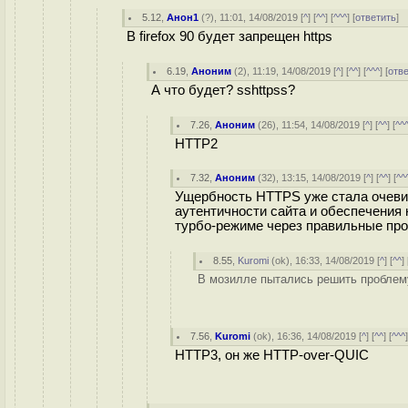
5.12
,
Анон1
(
?
), 11:01, 14/08/2019 [
^
] [
^^
] [
^^^
] [
ответить
]
В firefox 90 будет запрещен https
6.19
,
Аноним
(
2
), 11:19, 14/08/2019 [
^
] [
^^
] [
^^^
] [
отв
А что будет? sshttpss?
7.26
,
Аноним
(
26
), 11:54, 14/08/2019 [
^
] [
^^
] [
^^
HTTP2
7.32
,
Аноним
(
32
), 13:15, 14/08/2019 [
^
] [
^^
] [
^^
Ущербность HTTPS уже стала очевид
аутентичности сайта и обеспечения
турбо-режиме через правильные пр
8.55
,
Kuromi
(
ok
), 16:33, 14/08/2019 [
^
] [
^^
] 
В мозилле пытались решить проблему 
7.56
,
Kuromi
(
ok
), 16:36, 14/08/2019 [
^
] [
^^
] [
^^^
HTTP3, он же HTTP-over-QUIC