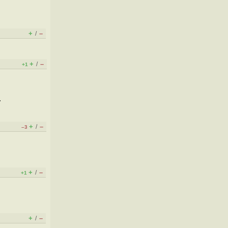
+
–
/
+
–
/
+1
.
+
–
/
–3
+
–
/
+1
+
–
/