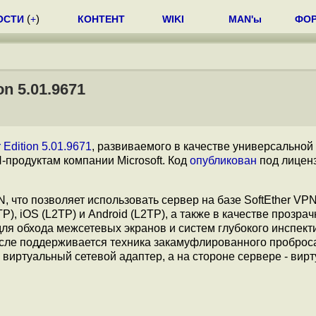
ОСТИ
(
+
)
КОНТЕНТ
WIKI
MAN'ы
ФО
n 5.01.9671
 Edition 5.01.9671
, развиваемого в качестве универсальной
продуктам компании Microsoft. Код
опубликован
под лицен
 что позволяет использовать сервер на базе SoftEther VPN
, iOS (L2TP) и Android (L2TP), а также в качестве прозра
я обхода межсетевых экранов и систем глубокого инспек
исле поддерживается техника закамуфлированного проброса
 виртуальный сетевой адаптер, а на стороне сервере - вир