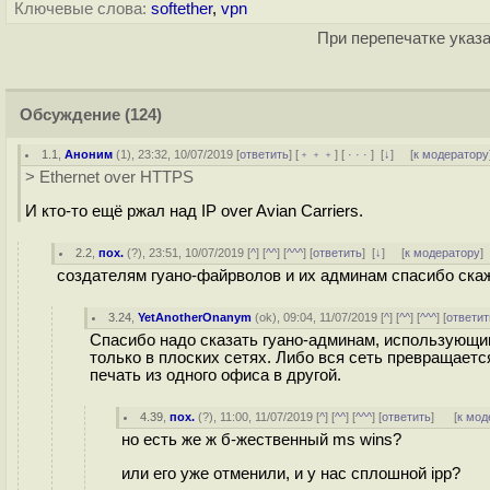
Ключевые слова:
softether
,
vpn
При перепечатке указа
Обсуждение
(124)
1.1
,
Аноним
(
1
), 23:32, 10/07/2019 [
ответить
] [
﹢﹢﹢
] [
· · ·
]
[
↓
] [
к модератору
> Ethernet over HTTPS
И кто-то ещё ржал над IP over Avian Carriers.
2.2
,
пох.
(
?
), 23:51, 10/07/2019 [
^
] [
^^
] [
^^^
] [
ответить
]
[
↓
] [
к модератору
]
создателям гуано-файрволов и их админам спасибо ска
3.24
,
YetAnotherOnanym
(
ok
), 09:04, 11/07/2019 [
^
] [
^^
] [
^^^
] [
ответит
Спасибо надо сказать гуано-админам, использующим
только в плоских сетях. Либо вся сеть превращаетс
печать из одного офиса в другой.
4.39
,
пох.
(
?
), 11:00, 11/07/2019 [
^
] [
^^
] [
^^^
] [
ответить
]
[
к мод
но есть же ж б-жественный ms wins?
или его уже отменили, и у нас сплошной ipp?