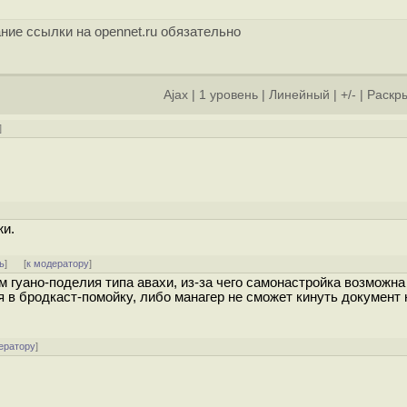
ние ссылки на opennet.ru обязательно
Ajax
|
1 уровень
|
Линейный
|
+/-
|
Раскры
]
жи.
ь
]
[
к модератору
]
 гуано-поделия типа авахи, из-за чего самонастройка возможна
я в бродкаст-помойку, либо манагер не сможет кинуть документ 
ератору
]