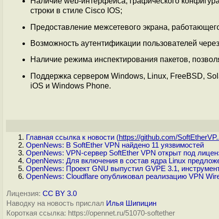
Наличие web-интерфейса, графического конфигур
строки в стиле Cisco IOS;
Предоставление межсетевого экрана, работающего
Возможность аутентификации пользователей через
Наличие режима инспектирования пакетов, позвол
Поддержка сервером Windows, Linux, FreeBSD, Sola
iOS и Windows Phone.
Главная ссылка к новости (
https://github.com/SoftEtherVP..
OpenNews: В SoftEther VPN найдено 11 уязвимостей
OpenNews: VPN-сервер SoftEther VPN открыт под лице
OpenNews: Для включения в состав ядра Linux предлож
OpenNews: Проект GNU выпустил GVPE 3.1, инструмент
OpenNews: Cloudflare опубликовал реализацию VPN Wire
Лицензия:
CC BY 3.0
Наводку на новость прислал
Илья Шипицин
Короткая ссылка: https://opennet.ru/51070-softether