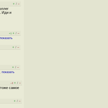
+
–
/
оллег
. Иди и
+
–
/
+1
показать
+
–
/
+
–
/
т,
показать
+
–
/
–2
 тоже самое
+
–
/