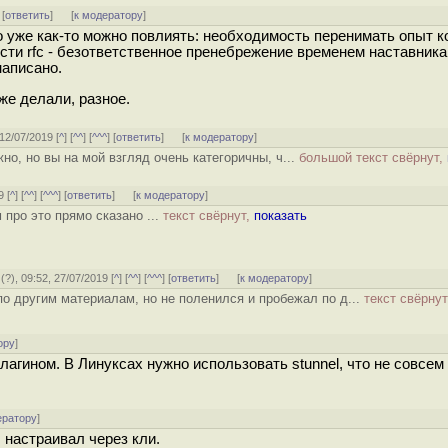
 [
ответить
]
[
к модератору
]
о уже как-то можно повлиять: необходимость перенимать опыт к
сти rfc - безответственное пренебрежение временем наставника
написано.
же делали, разное.
 12/07/2019 [
^
] [
^^
] [
^^^
] [
ответить
]
[
к модератору
]
но, но вы на мой взгляд очень категоричны, ч...
большой текст свёрнут,
9 [
^
] [
^^
] [
^^^
] [
ответить
]
[
к модератору
]
про это прямо сказано ...
текст свёрнут,
показать
(
?
), 09:52, 27/07/2019 [
^
] [
^^
] [
^^^
] [
ответить
]
[
к модератору
]
по другим материалам, но не поленился и пробежал по д...
текст свёрну
ору
]
агином. В Линуксах нужно использовать stunnel, что не совсем
ератору
]
, настраивал через кли.