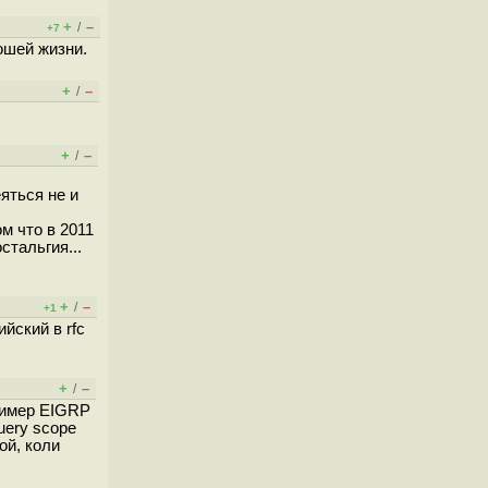
+
–
/
+7
ошей жизни.
+
–
/
+
–
/
яться не и
м что в 2011
стальгия...
+
–
/
+1
йский в rfc
+
–
/
ример EIGRP
uery scope
ой, коли