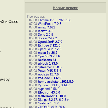
Новые версии
Программы:
07.08
Chrome 151.0.7922.108
v3 и Cisco
07.08
WordPress 7.0.3
07.08
nmap 7.991
06.08
icewm 4.1
06.08
Deno 2.9.5
06.08
docker 29.7.2
06.08
OpenLDAP 2.7.0
06.08
Eclipse 7.121.0
06.08
OpenCloud 7.2.3
;
06.08
mesa 3d 26.2
05.08
OpenVPN 2.7.6
05.08
NetBeans 31
05.08
ublock 1.73.0
05.08
gstreamer 1.28.6
05.08
PowerDNS 5.1.4
05.08
node.js 26.7.0
05.08
VSCode 1.132.0
змеру
05.08
home-assistant 2026.8.0
05.08
Python 3.13.15, 3.14.7
05.08
hyprland 0.56.2
04.08
Electron 43.3.0
04.08
Mattermost 11.10.0
04.08
Django 5.2.17, 6.0.8
vln
04.08
Grafana 13.1.2
04.08
GNOME 49.9, 50.4