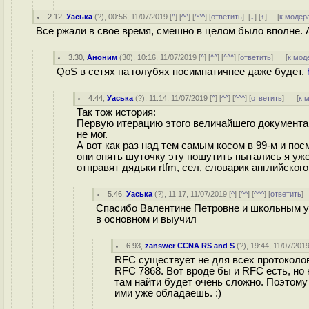
2.12
,
Уаська
(
?
), 00:56, 11/07/2019 [
^
] [
^^
] [
^^^
] [
ответить
]
[
↓
] [
↑
] [
к модер
Все ржали в свое время, смешно в целом было вполне. А 
3.30
,
Аноним
(
30
), 10:16, 11/07/2019 [
^
] [
^^
] [
^^^
] [
ответить
]
[
к мод
QoS в сетях на голубях посимпатичнее даже будет.
4.44
,
Уаська
(
?
), 11:14, 11/07/2019 [
^
] [
^^
] [
^^^
] [
ответить
]
[
к 
Так тож история:
Первую итерацию этого величайшего документа 
не мог.
А вот как раз над тем самым косом в 99-м и пос
они опять шуточку эту пошутить пытались я уже н
отправят дядьки rtfm, сел, словарик английског
5.46
,
Уаська
(
?
), 11:17, 11/07/2019 [
^
] [
^^
] [
^^^
] [
ответить
]
Спасибо Валентине Петровне и школьным уро
в основном и выучил
6.93
,
zanswer CCNA RS and S
(
?
), 19:44, 11/07/2019
RFC существует не для всех протоколов
RFC 7868. Вот вроде бы и RFC есть, но 
там найти будет очень сложно. Поэтому 
ими уже обладаешь. :)