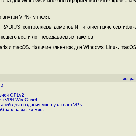
атора для Windows и многоплатформенного интерфейса ко
 внутри VPN-туннеля;
 RADIUS, контроллеры доменов NT и клиентские сертифика
яющего вести лог передаваемых пакетов;
ris и macOS. Наличие клиентов для Windows, Linux, macOS,
испра
.
)
нзией GPLv2
ен VPN WireGuard
арий для создания многоузлового VPN
Guard на языке Rust