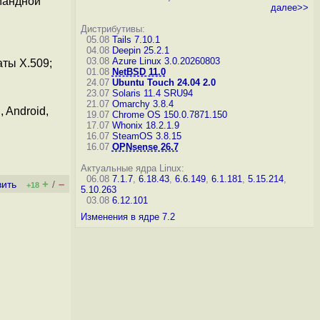
мандной
далее>>
Дистрибутивы:
05.08
Tails 7.10.1
04.08
Deepin 25.2.1
03.08
Azure Linux 3.0.20260803
ты X.509;
01.08
NetBSD 11.0
24.07
Ubuntu Touch 24.04 2.0
23.07
Solaris 11.4 SRU94
21.07
Omarchy 3.8.4
 Android,
19.07
Chrome OS 150.0.7871.150
17.07
Whonix 18.2.1.9
16.07
SteamOS 3.8.15
16.07
OPNsense 26.7
Актуальные ядра Linux:
06.08
7.1.7
,
6.18.43
,
6.6.149
,
6.1.181
,
5.15.214
,
+
–
вить
/
+18
5.10.263
03.08
6.12.101
Изменения в ядре 7.2