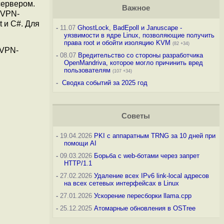
сервером.
Важное
 VPN-
 и C#. Для
-
11.07
GhostLock, BadEpoll и Januscape -
уязвимости в ядре Linux, позволяющие получить
права root и обойти изоляцию KVM
(82 +34)
 VPN-
-
08.07
Вредительство со стороны разработчика
OpenMandriva, которое могло причинить вред
пользователям
(107 +34)
-
Сводка событий за 2025 год
Советы
-
19.04.2026
PKI с аппаратным TRNG за 10 дней при
помощи AI
-
09.03.2026
Борьба с web-ботами через запрет
HTTP/1.1
-
27.02.2026
Удаление всех IPv6 link-local адресов
на всех сетевых интерфейсах в Linux
-
27.01.2026
Ускорение пересборки llama.cpp
-
25.12.2025
Атомарные обновления в OSTree