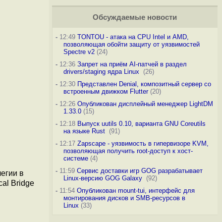
Обсуждаемые новости
-
12:49
TONTOU - атака на CPU Intel и AMD,
позволяющая обойти защиту от уязвимостей
Spectre v2
(24)
-
12:36
Запрет на приём AI-патчей в раздел
drivers/staging ядра Linux
(26)
-
12:30
Представлен Denial, композитный сервер со
встроенным движком Flutter
(20)
-
12:26
Опубликован дисплейный менеджер LightDM
1.33.0
(15)
-
12:18
Выпуск uutils 0.10, варианта GNU Coreutils
на языке Rust
(91)
-
12:17
Zapscape - уязвимость в гипервизоре KVM,
позволяющая получить root-доступ к хост-
системе
(4)
-
11:59
Сервис доставки игр GOG разрабатывает
егии в
Linux-версию GOG Galaxy
(92)
al Bridge
-
11:54
Опубликован mount-tui, интерфейс для
монтирования дисков и SMB-ресурсов в
Linux
(33)