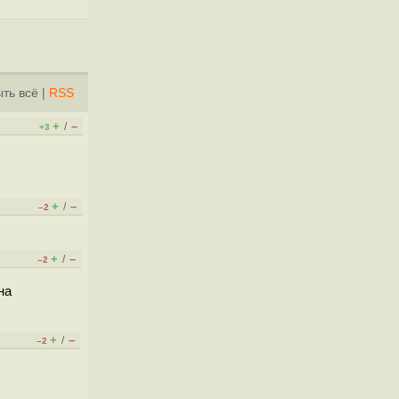
ть всё
|
RSS
+
–
/
+3
+
–
/
–2
+
–
/
–2
на
+
–
/
–2