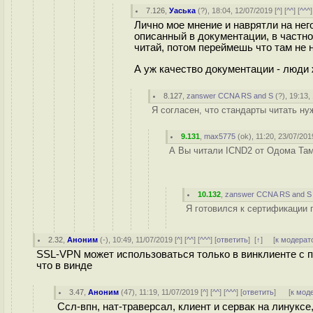
7.126
,
Уаська
(
?
), 18:04, 12/07/2019 [
^
] [
^^
] [
^^^
]
Лично мое мнение и наврятли на нег
описанный в документации, в частно
читай, потом переймешь что там не 
А уж качество документации - люди 
8.127
,
zanswer CCNA RS and S
(
?
), 19:13,
Я согласен, что стандарты читать нуж
9.131
,
max5775
(
ok
), 11:20, 23/07/201
А Вы читали ICND2 от Одома Там 
10.132
,
zanswer CCNA RS and S
Я готовился к сертификации 
2.32
,
Аноним
(
-
), 10:49, 11/07/2019 [
^
] [
^^
] [
^^^
] [
ответить
]
[
↑
] [
к модерат
SSL-VPN может использоваться только в винклиенте с пл
что в винде
3.47
,
Аноним
(
47
), 11:19, 11/07/2019 [
^
] [
^^
] [
^^^
] [
ответить
]
[
к мод
Ссл-впн, нат-траверсал, клиент и сервак на линуксе