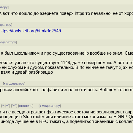
атору
]
вот что дошло до эзернета поверх https то печально, не от хор
ератору
]
https://tools.ietf.org/html/rfc2549
модератору
]
я был школьником и про существование ip вообще не знал. Сме
меялся узнав что существует 1149, даже номер помню. А вот о то
и слухом ни духом, показательно. В rfc нынче не тычут :( эх но
о взял и давай разбираццо
[
к модератору
]
кам английского - алфавит я знал почти весь. Вобщем-то англи
 [
^
] [
^^
] [
^^^
] [
ответить
]
[
к модератору
]
 и не всегда отражает фактическое состояние реализации, нап
концепцию Stub router или влияние этого механизма на EIGRP Q
иногда лучше не в RFC тыкать, а поделиться знаниями с коллег