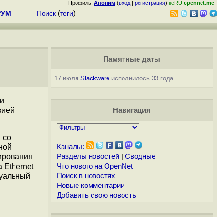
Профиль:
Аноним
(
вход
|
регистрация
)
неRU
opennet.me
РУМ
Поиск
(
теги
)
Памятные даты
17 июля
Slackware
исполнилось 33 года
 и
зией
Навигация
 со
чной
Каналы:
тирования
Разделы новостей
|
Сводные
 Ethernet
Что нового на OpenNet
туальный
Поиск в новостях
Новые комментарии
Добавить свою новость