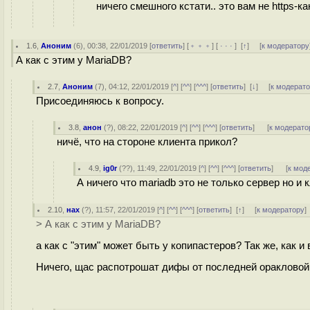
ничего смешного кстати.. это вам не https-к
1.6
,
Аноним
(
6
), 00:38, 22/01/2019 [
ответить
] [
﹢﹢﹢
] [
· · ·
]
[
↑
] [
к модератору
А как с этим у MariaDB?
2.7
,
Аноним
(
7
), 04:12, 22/01/2019 [
^
] [
^^
] [
^^^
] [
ответить
]
[
↓
] [
к модерат
Присоединяюсь к вопросу.
3.8
,
анон
(
?
), 08:22, 22/01/2019 [
^
] [
^^
] [
^^^
] [
ответить
]
[
к модерато
ничё, что на стороне клиента прикол?
4.9
,
ig0r
(
??
), 11:49, 22/01/2019 [
^
] [
^^
] [
^^^
] [
ответить
]
[
к мод
А ничего что mariadb это не только сервер но и 
2.10
,
нах
(
?
), 11:57, 22/01/2019 [
^
] [
^^
] [
^^^
] [
ответить
]
[
↑
] [
к модератору
]
> А как с этим у MariaDB?
а как с "этим" может быть у копипастеров? Так же, как и 
Ничего, щас распотрошат дифы от последней оракловой в