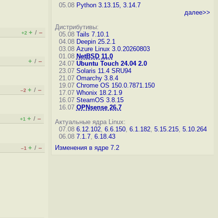
05.08
Python 3.13.15, 3.14.7
далее>>
Дистрибутивы:
+
–
/
+2
05.08
Tails 7.10.1
04.08
Deepin 25.2.1
03.08
Azure Linux 3.0.20260803
01.08
NetBSD 11.0
+
–
/
24.07
Ubuntu Touch 24.04 2.0
23.07
Solaris 11.4 SRU94
21.07
Omarchy 3.8.4
19.07
Chrome OS 150.0.7871.150
+
–
/
–2
17.07
Whonix 18.2.1.9
16.07
SteamOS 3.8.15
16.07
OPNsense 26.7
+
–
/
+1
Актуальные ядра Linux:
07.08
6.12.102
,
6.6.150
,
6.1.182
,
5.15.215
,
5.10.264
06.08
7.1.7
,
6.18.43
+
–
Изменения в ядре 7.2
/
–1