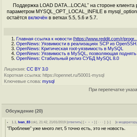
Поддержка LOAD DATA...LOCAL" на стороне клиента
параметром MYSQL_OPT_LOCAL_INFILE в mysql_options(
остаётся
включён
в ветках 5.5, 5.6 и 5.7.
Главная ссылка к новости (
https://www.reddit.com/r/progr..
OpenNews: Уязвимости в реализациях SCP из OpenSSH
OpenNews: Критическая root-уязвимость в MySQL
OpenNews: Уязвимость в MySQL, позволяющая поднять 
OpenNews: Стабильный релиз СУБД MySQL 8.0
Лицензия:
CC BY 3.0
Короткая ссылка: https://opennet.ru/50001-mysql
Ключевые слова:
mysql
При перепечатке указа
Обсуждение
(20)
1.1
,
Ivan_83
(
ok
), 21:42, 21/01/2019 [
ответить
] [
﹢﹢﹢
] [
· · ·
]
[
↓
] [
к модератор
"Проблеме" уже много лет, 5 точно есть, это не новость.