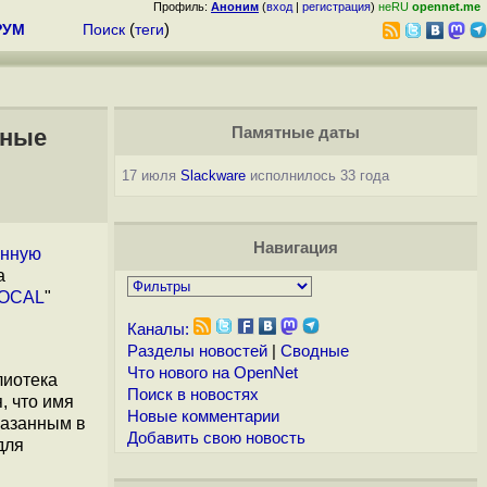
Профиль:
Аноним
(
вход
|
регистрация
)
неRU
opennet.me
РУМ
Поиск
(
теги
)
ьные
Памятные даты
17 июля
Slackware
исполнилось 33 года
Навигация
нную
а
LOCAL
"
Каналы:
Разделы новостей
|
Сводные
Что нового на OpenNet
лиотека
Поиск в новостях
, что имя
Новые комментарии
казанным в
Добавить свою новость
для