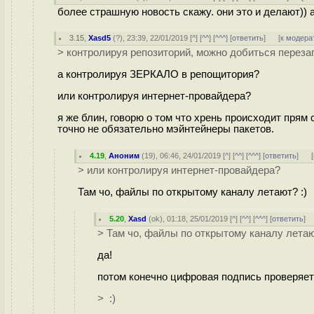
более страшную новость скажу. они это и делают)) а
3.15
,
Xasd5
(
?
), 23:39, 22/01/2019 [
^
] [
^^
] [
^^^
] [
ответить
]
[
к модера
> контролируя репозиторий, можно добиться перез
а контролируя ЗЕРКАЛО в репощитория?
или контролируя интернет-провайдера?
я же блин, говорю о том что хрень происходит прям с
точно не обязательно мэйнтейнеры пакетов.
4.19
,
Аноним
(
19
), 06:46, 24/01/2019 [
^
] [
^^
] [
^^^
] [
ответить
]
[
> или контролируя интернет-провайдера?
Там чо, файлы по открытому каналу летают? :)
5.20
,
Xasd
(
ok
), 01:18, 25/01/2019 [
^
] [
^^
] [
^^^
] [
ответить
]
> Там чо, файлы по открытому каналу лета
да!
потом конечно цифровая подпись проверяется
> :)