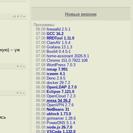
Новые версии
+
–
/
+1
Программы:
08.08
firewalld 2.5.1
07.08
GCC 16.2
07.08
RRDTool 1.11.0
07.08
ClamAV 1.5.4
07.08
Grafana 13.1.3
ную) -- уж
07.08
Box64 0.4.5-1
07.08
home-assistant 2026.8.1
07.08
Chrome 151.0.7922.108
07.08
WordPress 7.0.3
+
–
/
07.08
nmap 7.991
06.08
icewm 4.1
06.08
Deno 2.9.5
06.08
docker 29.7.2
06.08
OpenLDAP 2.7.0
06.08
Eclipse 7.121.0
+
–
/
06.08
OpenCloud 7.2.3
06.08
mesa 3d 26.2
05.08
OpenVPN 2.7.6
05.08
NetBeans 31
05.08
ublock 1.73.0
ись
05.08
gstreamer 1.28.6
05.08
PowerDNS 5.1.4
05.08
node.js 26.7.0
05.08
VSCode 1.132.0