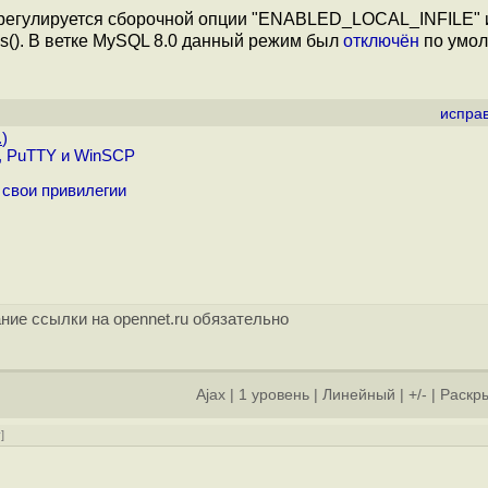
 регулируется сборочной опции "ENABLED_LOCAL_INFILE" 
). В ветке MySQL 8.0 данный режим был
отключён
по умол
испра
.
)
, PuTTY и WinSCP
свои привилегии
ние ссылки на opennet.ru обязательно
Ajax
|
1 уровень
|
Линейный
|
+/-
|
Раскры
у
]