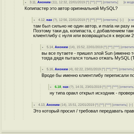
3.11
,
Аноним
(
11
), 12:32, 22/01/2019 [
^
] [
^^
] [
^^^
] [
ответить
]
[
к мод
Копипастер это автор оригинальной MySQL?
4.12
,
нах
(
?
), 12:56, 22/01/2019 [
^
] [
^^
] [
^^^
] [
ответить
]
[
↓
] [
к 
там был сильно не один автор, и maria ни разу 
Поэтому таки да, копипаста, с добавлением там
клиентлибу с нуля или возвращаться к версии 2
5.14
,
Аноним
(
14
), 15:52, 22/01/2019 [
^
] [
^^
] [
^^^
] [
ответит
вы все путаете - пришел злой Sun (именно т
тогда дядя пытался только отжать MySQL (
5.16
,
Аноним
(
4
), 02:22, 23/01/2019 [
^
] [
^^
] [
^^^
] [
ответить
Вроде бы именно клиентлибу переписали по
6.18
,
нах
(
?
), 14:31, 23/01/2019 [
^
] [
^^
] [
^^^
] [
ответить
ну типа оракл открыл исходник - проверяй
4.13
,
Аноним
(
14
), 15:51, 22/01/2019 [
^
] [
^^
] [
^^^
] [
ответить
]
[
↑
Это который просил / требовал передавать прав