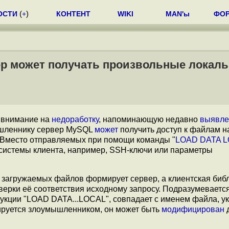
ОСТИ
(
+
)
КОНТЕНТ
WIKI
MAN'ы
ФО
р может получать произвольные локал
л внимание на
недоработку
, напоминающую недавно
выявле
ышленнику сервер MySQL
может
получить доступ к файлам н
). Вместо отправляемых при помощи команды "
LOAD DATA 
системы клиента, например, SSH-ключи или параметры
а загружаемых файлов формирует сервер, а клиентская биб
рки её соответствия исходному запросу. Подразумевается
рукции "LOAD DATA...LOCAL", совпадает с именем файла, у
лируется злоумышленником, он может быть
модифицирован