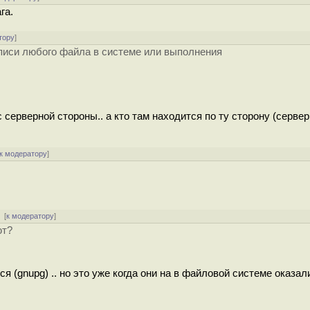
га.
тору
]
аписи любого файла в системе или выполнения
 серверной стороны.. а кто там находится по ту сторону (сервер
к модератору
]
[
к модератору
]
ют?
 (gnupg) .. но это уже когда они на в файловой системе оказал