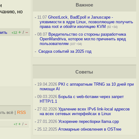
Важное
и
чанию, но
-
11.07
GhostLock, BadEpoll и Januscape -
уязвимости в ядре Linux, позволяющие получить
права root и обойти изоляцию KVM
(82 +34)
+
–
вить
/
+12
-
08.07
Вредительство со стороны разработчика
OpenMandriva, которое могло причинить вред
пользователям
(107 +34)
-
Сводка событий за 2025 год
Советы
-
19.04.2026
PKI с аппаратным TRNG за 10 дней при
помощи AI
-
09.03.2026
Борьба с web-ботами через запрет
HTTP/1.1
-
27.02.2026
Удаление всех IPv6 link-local адресов
ть всё
|
RSS
на всех сетевых интерфейсах в Linux
-
27.01.2026
Ускорение пересборки llama.cpp
+
–
/
+7
-
25.12.2025
Атомарные обновления в OSTree