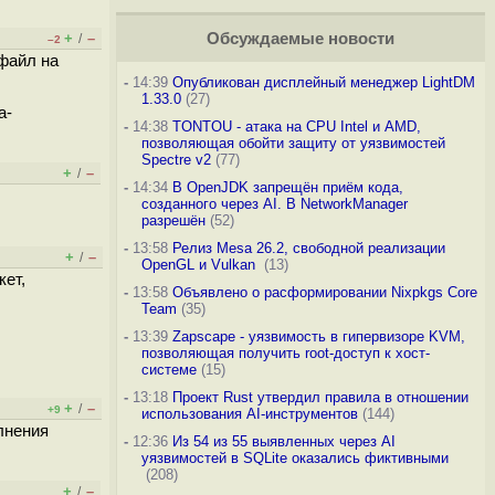
+
–
Обсуждаемые новости
/
–2
 файл на
-
14:39
Опубликован дисплейный менеджер LightDM
1.33.0
(27)
а-
-
14:38
TONTOU - атака на CPU Intel и AMD,
позволяющая обойти защиту от уязвимостей
Spectre v2
(77)
+
–
/
-
14:34
В OpenJDK запрещён приём кода,
созданного через AI. В NetworkManager
разрешён
(52)
-
13:58
Релиз Mesa 26.2, свободной реализации
+
–
/
OpenGL и Vulkan
(13)
кет,
-
13:58
Объявлено о расформировании Nixpkgs Core
Team
(35)
-
13:39
Zapscape - уязвимость в гипервизоре KVM,
позволяющая получить root-доступ к хост-
системе
(15)
-
13:18
Проект Rust утвердил правила в отношении
+
–
/
+9
использования AI-инструментов
(144)
лнения
-
12:36
Из 54 из 55 выявленных через AI
уязвимостей в SQLite оказались фиктивными
(208)
+
–
/