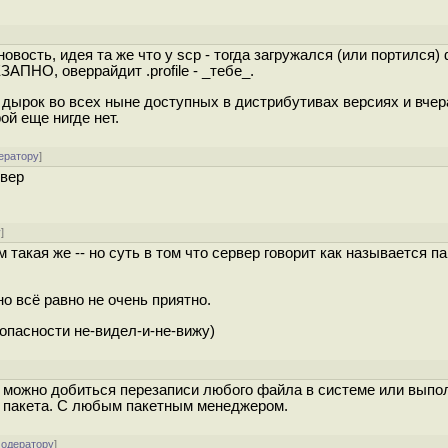
новость, идея та же что у scp - тогда загружался (или портился)
ЗАПНО, оверрайдит .profile - _тебе_.
дырок во всех ныне доступных в дистрибутивах версиях и вчер
й еще нигде нет.
ератору
]
рвер
у
]
 такая же -- но суть в том что сервер говорит как называется па
о всё равно не очень приятно.
 опасности не-видел-и-не-вижу)
]
, можно добиться перезаписи любого файла в системе или выпо
и пакета. С любым пакетным менеджером.
модератору
]