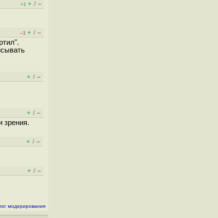
+
–
/
+1
+
–
/
–1
ртил".
исывать
+
–
/
+
–
/
 зрения.
+
–
/
+
–
/
лог модерирования