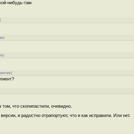
акой-нибудь-там
]
ору
]
ру
]
ератору
]
клиент?
в том, что скопипастили, очевидно.
ерсии, и радостно отрапортуют, что и как исправили. Или нет.