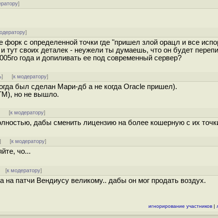
ератору
]
модератору
]
не форк с определенной точки где "пришел злой орацл и все испо
 и тут своих деталек - неужели ты думаешь, что он будет переп
005го года и допиливать ее под современный сервер?
ь
]
[
к модератору
]
огда был сделан Мари-дб а не когда Oracle пришел).
TM), но не вышло.
]
[
к модератору
]
лностью, дабы сменить лицензию на более кошерную с их точки
]
[
к модератору
]
те, чо...
] [
к модератору
]
а на патчи Вендиусу великому.. дабы он мог продать воздух.
игнорирование участников
|