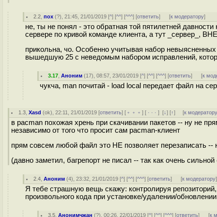
2.2
,
пох
(
?
), 21:45, 21/01/2019 [
^
] [
^^
] [
^^^
] [
ответить
]
[
к модератору
]
не, ты не понял - это обратная той пятилетней давности 
сервере по кривой команде клиента, а тут _сервер_, ВНЕ
прикольна, чо. Особенно учитывая набор невыясненных 
вышедшую 25 с неведомым набором исправлений, которо
3.17
,
Аноним
(
17
), 08:57, 23/01/2019 [
^
] [
^^
] [
^^^
] [
ответить
]
[
к мод
чукча, man почитай - load local передает файл на се
1.3
,
Xasd
(
ok
), 22:11, 21/01/2019 [
ответить
] [
﹢﹢﹢
] [
· · ·
]
[
↓
] [
↑
] [
к модератор
в pacman похожая хрень при скачивании пакетов -- ну не прям
независимо от того что просит сам pacman-клиент
прям совсем любой файл это НЕ позволяет перезаписать -- н
(давно заметил, багрепорт не писал -- так как очень сильной
2.4
,
Аноним
(
4
), 23:32, 21/01/2019 [
^
] [
^^
] [
^^^
] [
ответить
]
[
к модератору
Я тебе страшную вещь скажу: контролируя репозиторий
произвольного кода при установке/удалении/обновлени
3.5
,
Анонимчжан
(
?
), 00:26, 22/01/2019 [
^
] [
^^
] [
^^^
] [
ответить
]
[
к 