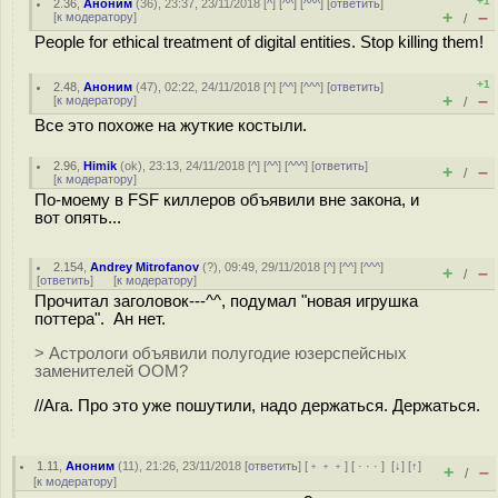
+1
2.36
,
Аноним
(
36
), 23:37, 23/11/2018 [
^
] [
^^
] [
^^^
] [
ответить
]
+
–
[
к модератору
]
/
People for ethical treatment of digital entities. Stop killing them!
+1
2.48
,
Аноним
(
47
), 02:22, 24/11/2018 [
^
] [
^^
] [
^^^
] [
ответить
]
+
–
[
к модератору
]
/
Все это похоже на жуткие костыли.
2.96
,
Himik
(
ok
), 23:13, 24/11/2018 [
^
] [
^^
] [
^^^
] [
ответить
]
+
–
/
[
к модератору
]
По-моему в FSF киллеров объявили вне закона, и
вот опять...
2.154
,
Andrey Mitrofanov
(
?
), 09:49, 29/11/2018 [
^
] [
^^
] [
^^^
]
+
–
/
[
ответить
]
[
к модератору
]
Прочитал заголовок---^^, подумал "новая игрушка
поттера". Ан нет.
> Астрологи объявили полугодие юзерспейсных
заменителей ООМ?
//Ага. Про это уже пошутили, надо держаться. Держаться.
1.11
,
Аноним
(
11
), 21:26, 23/11/2018 [
ответить
] [
﹢﹢﹢
] [
· · ·
]
[
↓
] [
↑
]
+
–
/
[
к модератору
]