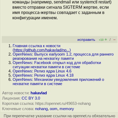
команды (например, sendmail или systemctl restart)
вместо отправки сигнала SIGTERM жертве, если
имя процесса-жертвы совпадает с заданным в
конфигурации именем.
+
–
исправить
/
+10
Главная ссылка к новости
(
https://github.com/hakavlad/no...
)
OpenNews: Выпуск earlyoom 1.2, процесса для раннего
реагирования на нехватку памяти
OpenNews: Facebook открыл код для обработки
ситуации нехватки памяти в системе
OpenNews: Релиз ядра Linux 4.6
OpenNews: Релиз ядра Linux 4.18
OpenNews: Механизм уведомления приложений о
нехватке памяти в системе
Автор новости:
hakavlad
Лицензия:
CC BY 3.0
Короткая ссылка: https://opennet.ru/49653-nohang
Ключевые слова:
nohang
,
oom
,
memory
При перепечатке указание ссылки на opennet.ru обязательно