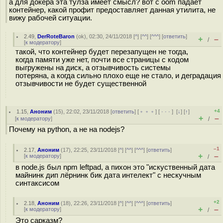
а для докера эта тулза имеет смысл? вот с oom падает
контейнер, какой профит предоставляет данная утилита, не
вижу рабочей ситуации.
2.49
,
DerRoteBaron
(
ok
), 02:30, 24/11/2018 [
^
] [
^^
] [
^^^
] [
ответить
]
+
–
/
[
к модератору
]
такой, что контейнер будет перезапущен не тогда,
когда памяти уже нет, почти все страницы с кодом
выгружены на диск, а отзывчивость системы
потеряна, а когда сильно плохо еще не стало, и деградация
отзывчивости не будет существенной
+4
1.15
,
Аноним
(
15
), 22:02, 23/11/2018 [
ответить
] [
﹢﹢﹢
] [
· · ·
]
[
↓
] [
↑
]
+
–
[
к модератору
]
/
Почему на python, а не на nodejs?
–1
2.17
,
Аноним
(
17
), 22:25, 23/11/2018 [
^
] [
^^
] [
^^^
] [
ответить
]
+
–
[
к модератору
]
/
в node.js был npm leftpad, а пихон это "искуственный дата
майнинк дип лёрнинк бик дата интелект" с нескучным
синтаксисом
+2
2.18
,
Аноним
(
18
), 22:26, 23/11/2018 [
^
] [
^^
] [
^^^
] [
ответить
]
+
–
[
к модератору
]
/
Это сарказм?