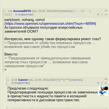
+7
1.8
,
Аноним84701
(
ok
), 21:09, 23/11/2018 [
ответить
] [
﹢﹢﹢
] [
· · ·
]
+
–
[
↓
] [
↑
] [
к модератору
]
/
earlyloom, nohang, oomd
(
https://www.opennet.ru/opennews/art.shtml?num=48994
)
Астрологи объявили полугодие юзерспейсных
заменителей ООМ?
Интересно, мне одному такая формулировка режет глаз?
> Предохранение от убийства невинных процессов …
возможное массовое убийство процессов
Вместо:
> "Предохранения от принудительного завершения
непричастных процессов … возможное массовое
завершение процессов"
>
+3
2.14
,
Gannet
(
ok
), 21:45, 23/11/2018 [
^
] [
^^
] [
^^^
] [
ответить
]
+
–
[
к модератору
]
/
Предлагаю следующую:
Предотвращение геноцида процессов не замеченных
в причастности к жадности памяти и излишней
геперактивности в дисковом пространстве.