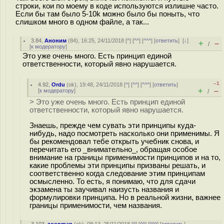
строки, кои по моему в коде используются излишне часто.
Если бы там было 5-10k можно было бы поныть, что
слишком много в одном файле, а так...
3.84
,
Аноним
(
84
), 16:25, 24/11/2018 [
^
] [
^^
] [
^^^
] [
ответить
]
[
↓
]
+
–
/
[
к модератору
]
Это уже очень много. Есть принцип единой
ответственности, который явно нарушается.
–1
4.92
,
Ordu
(
ok
), 19:48, 24/11/2018 [
^
] [
^^
] [
^^^
] [
ответить
]
+
–
[
к модератору
]
/
> Это уже очень много. Есть принцип единой
ответственности, который явно нарушается.
Знаешь, прежде чем сувать эти принципы куда-
нибудь, надо посмотреть насколько они применимы. Я
бы рекомендовал тебе открыть учебник снова, и
перечитать его _внимательно_, обращая особое
внимание на границы применимости принципов и на то,
какие проблемы эти принципы призваны решать, и
соответственно когда следование этим принципам
осмысленно. То есть, я понимаю, что для сдачи
экзамена ты заучивал наизусть названия и
формулировки принципа. Но в реальной жизни, важнее
границы применимости, чем названия.