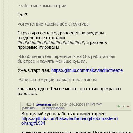
>забытые комменатрии
Где?
>отсутствие какой-либо структуры
Структура есть, код разделен на разделы,
разделенные строками
############################, и разделы
прокомментированы.
>Вообще его бы переписать на Go, работал бы
быстрее и память меньше кушал.
Уже. Старт дан.
https://github.com/hakavlad/nofreeze
>Считаю текущий вариант прототипом
как вам угодно. Тем не менее, прототип прекрасно
работает.
5.146
,
zoonman
(
ok
), 19:24, 26/11/2018 [
^
] [
^^
] [
^^^
]
+
–
/
[
ответить
]
[
к модератору
]
Вот целый кусок забытых комментариев
https://github.com/hakavlad/nohang/blob/master/n
ohang#L934
Я не хочу придираться к деталям. Просто бросилось