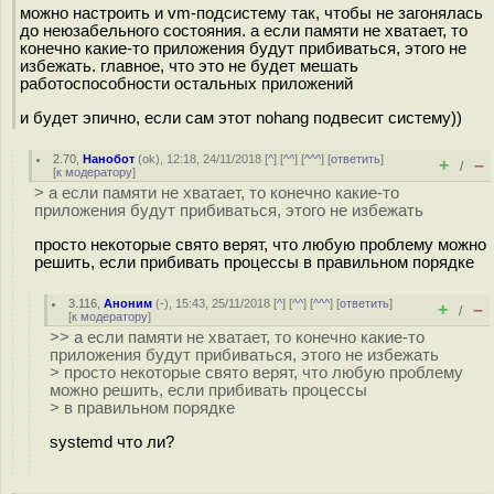
можно настроить и vm-подсистему так, чтобы не загонялась
до неюзабельного состояния. а если памяти не хватает, то
конечно какие-то приложения будут прибиваться, этого не
избежать. главное, что это не будет мешать
работоспособности остальных приложений
и будет эпично, если сам этот nohang подвесит систему))
2.70
,
Нанобот
(
ok
), 12:18, 24/11/2018 [
^
] [
^^
] [
^^^
] [
ответить
]
+
–
/
[
к модератору
]
> а если памяти не хватает, то конечно какие-то
приложения будут прибиваться, этого не избежать
просто некоторые свято верят, что любую проблему можно
решить, если прибивать процессы в правильном порядке
3.116
,
Аноним
(
-
), 15:43, 25/11/2018 [
^
] [
^^
] [
^^^
] [
ответить
]
+
–
/
[
к модератору
]
>> а если памяти не хватает, то конечно какие-то
приложения будут прибиваться, этого не избежать
> просто некоторые свято верят, что любую проблему
можно решить, если прибивать процессы
> в правильном порядке
systemd что ли?