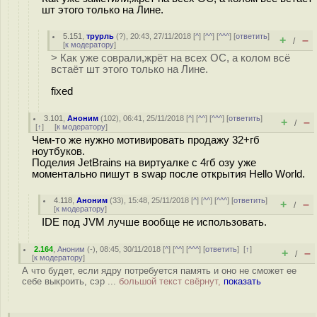
шт этого только на Лине.
5.151
,
трурль
(
?
), 20:43, 27/11/2018 [
^
] [
^^
] [
^^^
] [
ответить
]
+
–
/
[
к модератору
]
> Как уже соврали,жрёт на всех ОС, а колом всё
встаёт шт этого только на Лине.
fixed
3.101
,
Аноним
(
102
), 06:41, 25/11/2018 [
^
] [
^^
] [
^^^
] [
ответить
]
+
–
/
[
↑
] [
к модератору
]
Чем-то же нужно мотивировать продажу 32+гб
ноутбуков.
Поделия JetBrains на виртуалке с 4гб озу уже
моментально пишут в swap после открытия Hello World.
4.118
,
Аноним
(
33
), 15:48, 25/11/2018 [
^
] [
^^
] [
^^^
] [
ответить
]
+
–
/
[
к модератору
]
IDE под JVM лучше вообще не использовать.
2.164
,
Аноним
(
-
), 08:45, 30/11/2018 [
^
] [
^^
] [
^^^
] [
ответить
]
[
↑
]
+
–
/
[
к модератору
]
А что будет, если ядру потребуется память и оно не сможет ее
себе выкроить, сэр ...
большой текст свёрнут,
показать