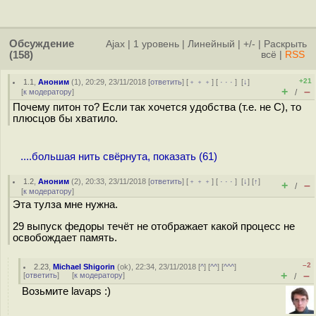
Обсуждение
Ajax
|
1 уровень
|
Линейный
|
+/-
|
Раскрыть
(158)
всё
|
RSS
+21
1.1
,
Аноним
(
1
), 20:29, 23/11/2018 [
ответить
] [
﹢﹢﹢
] [
· · ·
]
[
↓
]
+
–
[
к модератору
]
/
Почему питон то? Если так хочется удобства (т.е. не C), то
плюсцов бы хватило.
....большая нить свёрнута, показать (61)
1.2
,
Аноним
(
2
), 20:33, 23/11/2018 [
ответить
] [
﹢﹢﹢
] [
· · ·
]
[
↓
] [
↑
]
+
–
/
[
к модератору
]
Эта тулза мне нужна.
29 выпуск федоры течёт не отображает какой процесс не
освобождает память.
–2
2.23
,
Michael Shigorin
(
ok
), 22:34, 23/11/2018 [
^
] [
^^
] [
^^^
]
+
–
[
ответить
]
[
к модератору
]
/
Возьмите lavaps :)