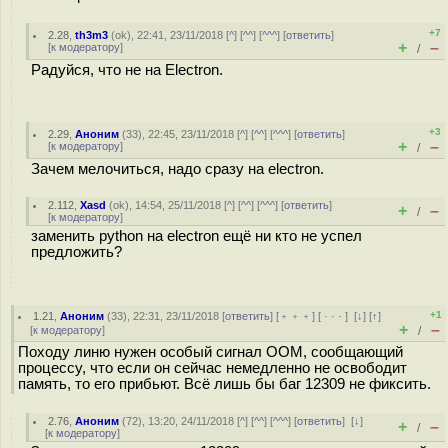
+7
2.28
,
th3m3
(
ok
), 22:41, 23/11/2018 [
^
] [
^^
] [
^^^
] [
ответить
]
+
–
[
к модератору
]
/
Радуйся, что не на Electron.
+3
2.29
,
Аноним
(
33
), 22:45, 23/11/2018 [
^
] [
^^
] [
^^^
] [
ответить
]
+
–
[
к модератору
]
/
Зачем мелочиться, надо сразу на electron.
2.112
,
Xasd
(
ok
), 14:54, 25/11/2018 [
^
] [
^^
] [
^^^
] [
ответить
]
+
–
/
[
к модератору
]
заменить python на electron ещё ни кто не успел
предложить?
+1
1.21
,
Аноним
(
33
), 22:31, 23/11/2018 [
ответить
] [
﹢﹢﹢
] [
· · ·
]
[
↓
] [
↑
]
+
–
[
к модератору
]
/
Походу линю нужен особый сигнал OOM, сообщающий
процессу, что если он сейчас немедленно не освободит
память, то его прибьют. Всё лишь бы баг 12309 не фиксить.
2.76
,
Аноним
(
72
), 13:20, 24/11/2018 [
^
] [
^^
] [
^^^
] [
ответить
]
[
↓
]
+
–
/
[
к модератору
]