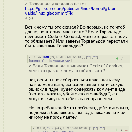
> Торвальдс уже давно не тот:
https://git.kernel.org/pub/scm/linux/kernel/git/tor
valds/linux.git/commit/?id=
> ;-)
Вот к чему ты это сказал? Во-первых, не то чтоб
давно, во-вторых, мне-то что? Если Торвальдс
принимает Code of Conduct, меня это разве к чему-
то обязывает? Или заветы Торвальдса перестали
быть заветами Торвальдса?
7.137
,
нах
(
?
), 12:31, 26/11/2018 [
^
] [
^^
] [
^^^
]
+
–
/
[
ответить
]
[
к модератору
]
> Если Торвальдс принимает Code of Conduct,
меня это разве к чему-то обязывает?
нет, если ты не собираешься присылать ему
патчи. Если патч, исправляющий критическую
ошибку в ядре, будет содержать коммент вида
"афтар - макака, убейте его кто-нибудь", его
могут выкинуть и забить на исправления.
Но потреблятелей эта проблема, действительно,
не должна беспокоить, вы ведь никаких патчей
никому не присылаете?
8.138
,
Ordu
(
ok
), 13:37, 26/11/2018 [
^
] [
^^
] [
^^^
]
+
–
/
[
ответить
]
[
к модератору
]