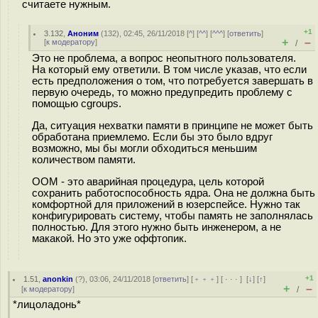
считаете нужным.
+1
3.132
,
Аноним
(
132
), 02:45, 26/11/2018 [
^
] [
^^
] [
^^^
] [
ответить
]
+
–
[
к модератору
]
/
Это не проблема, а вопрос неопытного пользователя.
На который ему ответили. В том числе указав, что если
есть предположения о том, что потребуется завершать в
первую очередь, то можно предупредить проблему с
помощью cgroups.
Да, ситуация нехватки памяти в принципе не может быть
обработана приемлемо. Если бы это было вдруг
возможно, мы бы могли обходиться меньшим
количеством памяти.
OOM - это аварийная процедура, цель которой
сохранить работоспособность ядра. Она не должна быть
комфортной для приложений в юзерспейсе. Нужно так
конфигурировать систему, чтобы память не заполнялась
полностью. Для этого нужно быть инженером, а не
макакой. Но это уже оффтопик.
+1
1.51
,
anonkin
(
?
), 03:06, 24/11/2018 [
ответить
] [
﹢﹢﹢
] [
· · ·
]
[
↓
] [
↑
]
+
–
[
к модератору
]
/
*лицоладонь*