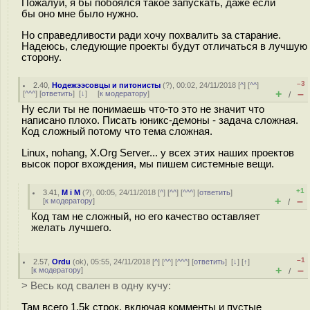
Пожалуй, я бы побоялся такое запускать, даже если
бы оно мне было нужно.
Но справедливости ради хочу похвалить за старание.
Надеюсь, следующие проекты будут отличаться в лучшую
сторону.
–3
2.40
,
Нодежээсовцы и питонисты
(
?
), 00:02, 24/11/2018 [
^
] [
^^
]
+
–
[
^^^
] [
ответить
]
[
↓
] [
к модератору
]
/
Ну если ты не понимаешь что-то это не значит что
написано плохо. Писать юникс-демоны - задача сложная.
Код сложный потому что тема сложная.
Linux, nohang, X.Org Server... у всех этих наших проектов
высок порог вхождения, мы пишем системные вещи.
+1
3.41
,
M i M
(
?
), 00:05, 24/11/2018 [
^
] [
^^
] [
^^^
] [
ответить
]
+
–
[
к модератору
]
/
Код там не сложный, но его качество оставляет
желать лучшего.
–1
2.57
,
Ordu
(
ok
), 05:55, 24/11/2018 [
^
] [
^^
] [
^^^
] [
ответить
]
[
↓
] [
↑
]
+
–
[
к модератору
]
/
> Весь код свален в одну кучу:
Там всего 1.5k строк, включая комменты и пустые