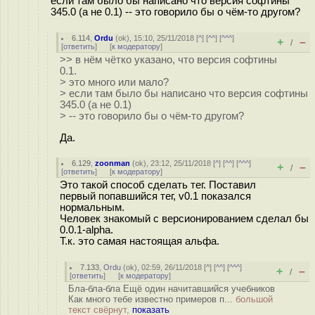
если там было бы написано что версия софтины
345.0 (а не 0.1) -- это говорило бы о чём-то другом?
6.114
,
Ordu
(
ok
), 15:10, 25/11/2018 [
^
] [
^^
] [
^^^
]
+
–
/
[
ответить
]
[
к модератору
]
>> в нём чётко указано, что версия софтины
0.1.
> это много или мало?
> если там было бы написано что версия софтины
345.0 (а не 0.1)
> -- это говорило бы о чём-то другом?
Да.
6.129
,
zoonman
(
ok
), 23:12, 25/11/2018 [
^
] [
^^
] [
^^^
]
+
–
/
[
ответить
]
[
к модератору
]
Это такой способ сделать тег. Поставил
первый попавшийся тег, v0.1 показался
нормальным.
Человек знакомый с версионированием сделал бы
0.0.1-alpha.
Т.к. это самая настоящая альфа.
7.133
,
Ordu
(
ok
), 02:59, 26/11/2018 [
^
] [
^^
] [
^^^
]
+
–
/
[
ответить
]
[
к модератору
]
Бла-бла-бла Ещё один начитавшийся учебников
Как много тебе известно примеров п...
большой
текст свёрнут,
показать