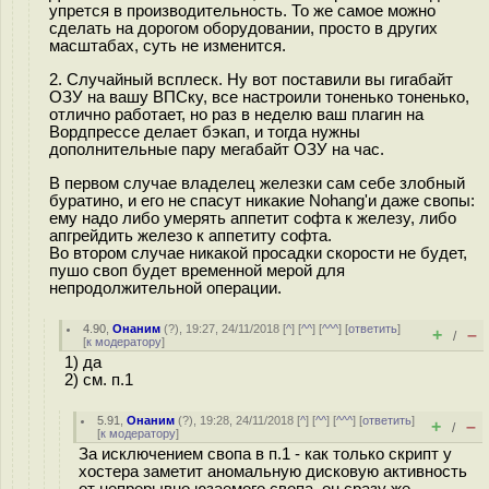
упрется в производительность. То же самое можно
сделать на дорогом оборудовании, просто в других
масштабах, суть не изменится.
2. Случайный всплеск. Ну вот поставили вы гигабайт
ОЗУ на вашу ВПСку, все настроили тоненько тоненько,
отлично работает, но раз в неделю ваш плагин на
Вордпрессе делает бэкап, и тогда нужны
дополнительные пару мегабайт ОЗУ на час.
В первом случае владелец железки сам себе злобный
буратино, и его не спасут никакие Nohang'и даже свопы:
ему надо либо умерять аппетит софта к железу, либо
апгрейдить железо к аппетиту софта.
Во втором случае никакой просадки скорости не будет,
пушо своп будет временной мерой для
непродолжительной операции.
4.90
,
Онаним
(
?
), 19:27, 24/11/2018 [
^
] [
^^
] [
^^^
] [
ответить
]
+
–
/
[
к модератору
]
1) да
2) см. п.1
5.91
,
Онаним
(
?
), 19:28, 24/11/2018 [
^
] [
^^
] [
^^^
] [
ответить
]
+
–
/
[
к модератору
]
За исключением свопа в п.1 - как только скрипт у
хостера заметит аномальную дисковую активность