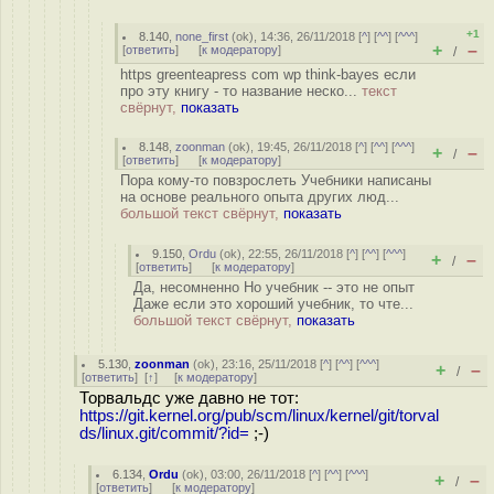
+1
8.140
,
none_first
(
ok
), 14:36, 26/11/2018 [
^
] [
^^
] [
^^^
]
+
–
[
ответить
]
[
к модератору
]
/
https greenteapress com wp think-bayes если
про эту книгу - то название неско...
текст
свёрнут,
показать
8.148
,
zoonman
(
ok
), 19:45, 26/11/2018 [
^
] [
^^
] [
^^^
]
+
–
/
[
ответить
]
[
к модератору
]
Пора кому-то повзрослеть Учебники написаны
на основе реального опыта других люд...
большой текст свёрнут,
показать
9.150
,
Ordu
(
ok
), 22:55, 26/11/2018 [
^
] [
^^
] [
^^^
]
+
–
/
[
ответить
]
[
к модератору
]
Да, несомненно Но учебник -- это не опыт
Даже если это хороший учебник, то чте...
большой текст свёрнут,
показать
5.130
,
zoonman
(
ok
), 23:16, 25/11/2018 [
^
] [
^^
] [
^^^
]
+
–
/
[
ответить
]
[
↑
] [
к модератору
]
Торвальдс уже давно не тот:
https://git.kernel.org/pub/scm/linux/kernel/git/torval
ds/linux.git/commit/?id=
;-)
6.134
,
Ordu
(
ok
), 03:00, 26/11/2018 [
^
] [
^^
] [
^^^
]
+
–
/
[
ответить
]
[
к модератору
]