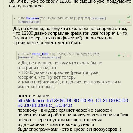
За...ли вы уже со своим 12309, не смешно уже, придумайте
шутку посвежее.
+2
3.82
,
Кирилл
(
??
), 15:07, 24/11/2018 [
^
] [
^^
] [
^^^
] [
ответить
]
+
–
[
к модератору
]
/
Да, не смешно, потому что сколь бы не говорили о том,
что 12309 давно исправлен (раза три уже говорили, что
"ну вот теперь точно пофиксили"), он до сих поп
проявляется и имеет место быть.
4.139
,
none_first
(
ok
), 13:59, 26/11/2018 [
^
] [
^^
] [
^^^
]
+
–
/
[
ответить
]
[
к модератору
]
> Да, не смешно, потому что сколь бы не
говорили о том, что
> 12309 давно исправлен (раза три уже
говорили, что "ну вот теперь
> точно пофиксили"), он до сих поп проявляется и
имеет место быть.
цитата с лурка:
http://lurkmore.to/12309#.D0.9D.D0.B0_.D1.81.D0.B0.D0.
BC.D0.BE.D0.BC_.D0.B4.D
перевожу - виндовз крякнет чавкой с высокой
вероятностью и работа виндовзусера закончится "как
всегда" - перезапуском мсявого творения
и да - забивать память вской уйней и
быдлопрограммами - это в крови виндовзусеров ;)