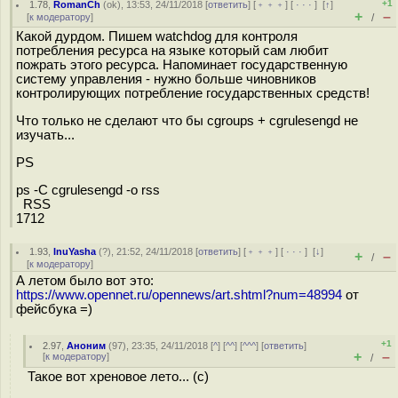
+1
1.78
,
RomanCh
(
ok
), 13:53, 24/11/2018 [
ответить
] [
﹢﹢﹢
] [
· · ·
]
[
↑
]
+
–
[
к модератору
]
/
Какой дурдом. Пишем watchdog для контроля
потребления ресурса на языке который сам любит
пожрать этого ресурса. Напоминает государственную
систему управления - нужно больше чиновников
контролирующих потребление государственных средств!
Что только не сделают что бы cgroups + cgrulesengd не
изучать...
PS
ps -C cgrulesengd -o rss
RSS
1712
1.93
,
InuYasha
(
?
), 21:52, 24/11/2018 [
ответить
] [
﹢﹢﹢
] [
· · ·
]
[
↓
]
+
–
/
[
к модератору
]
А летом было вот это:
https://www.opennet.ru/opennews/art.shtml?num=48994
от
фейсбука =)
+1
2.97
,
Аноним
(
97
), 23:35, 24/11/2018 [
^
] [
^^
] [
^^^
] [
ответить
]
+
–
[
к модератору
]
/
Такое вот хреновое лето... (с)