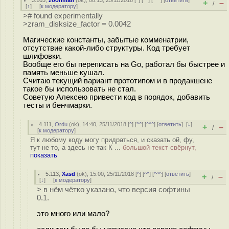
3.103
,
zoonman
(
ok
), 08:13, 25/11/2018 [
^
] [
^^
] [
^^^
] [
ответить
]
+
–
/
[
↑
] [
к модератору
]
># found experimentally
>zram_disksize_factor = 0.0042
Магические константы, забытые комменатрии,
отсутствие какой-либо структуры. Код требует
шлифовки.
Вообще его бы переписать на Go, работал бы быстрее и
память меньше кушал.
Считаю текущий вариант прототипом и в продакшене
такое бы использовать не стал.
Советую Алексею привести код в порядок, добавить
тесты и бенчмарки.
4.111
,
Ordu
(
ok
), 14:40, 25/11/2018 [
^
] [
^^
] [
^^^
] [
ответить
]
[
↓
]
+
–
/
[
к модератору
]
Я к любому коду могу придраться, и сказать ой, фу,
тут не то, а здесь не так К ...
большой текст свёрнут,
показать
5.113
,
Xasd
(
ok
), 15:00, 25/11/2018 [
^
] [
^^
] [
^^^
] [
ответить
]
+
–
/
[
↓
] [
к модератору
]
> в нём чётко указано, что версия софтины
0.1.
это много или мало?