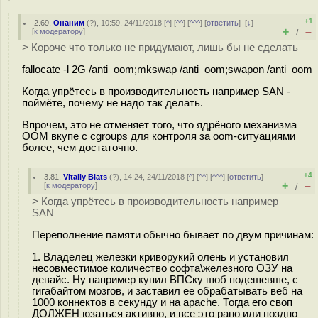
+1
2.69
,
Онаним
(
?
), 10:59, 24/11/2018 [
^
] [
^^
] [
^^^
] [
ответить
]
[
↓
]
+
–
[
к модератору
]
/
> Короче что только не придумают, лишь бы не сделать
fallocate -l 2G /anti_oom;mkswap /anti_oom;swapon /anti_oom
Когда упрётесь в производительность например SAN -
поймёте, почему не надо так делать.
Впрочем, это не отменяет того, что ядрёного механизма
OOM вкупе с cgroups для контроля за oom-ситуациями
более, чем достаточно.
+4
3.81
,
Vitaliy Blats
(
?
), 14:24, 24/11/2018 [
^
] [
^^
] [
^^^
] [
ответить
]
+
–
[
к модератору
]
/
> Когда упрётесь в производительность например
SAN
Переполнение памяти обычно бывает по двум причинам:
1. Владелец железки криворукий олень и установил
несовместимое количество софта\железного ОЗУ на
девайс. Ну например купил ВПСку шоб подешевше, с
гигабайтом мозгов, и заставил ее обрабатывать веб на
1000 коннектов в секунду и на apache. Тогда его своп
ДОЛЖЕН юзаться активно, и все это рано или поздно