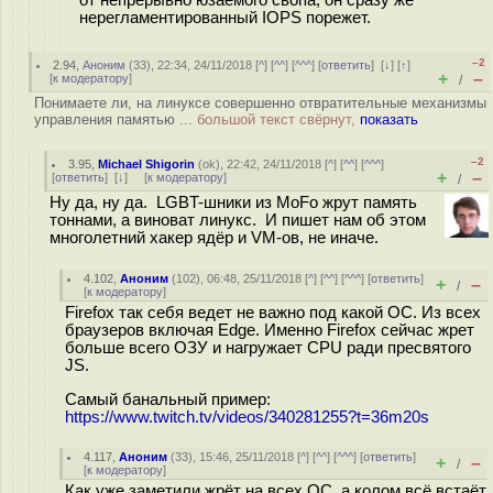
от непрерывно юзаемого свопа, он сразу же
нерегламентированный IOPS порежет.
–2
2.94
,
Аноним
(
33
), 22:34, 24/11/2018 [
^
] [
^^
] [
^^^
] [
ответить
]
[
↓
] [
↑
]
+
–
[
к модератору
]
/
Понимаете ли, на линуксе совершенно отвратительные механизмы
управления памятью ...
большой текст свёрнут,
показать
–2
3.95
,
Michael Shigorin
(
ok
), 22:42, 24/11/2018 [
^
] [
^^
] [
^^^
]
+
–
[
ответить
]
[
↓
] [
к модератору
]
/
Ну да, ну да. LGBT-шники из MoFo жрут память
тоннами, а виноват линукс. И пишет нам об этом
многолетний хакер ядёр и VM-ов, не иначе.
4.102
,
Аноним
(
102
), 06:48, 25/11/2018 [
^
] [
^^
] [
^^^
] [
ответить
]
+
–
/
[
к модератору
]
Firefox так себя ведет не важно под какой ОС. Из всех
браузеров включая Edge. Именно Firefox сейчас жрет
больше всего ОЗУ и нагружает CPU ради пресвятого
JS.
Самый банальный пример:
https://www.twitch.tv/videos/340281255?t=36m20s
4.117
,
Аноним
(
33
), 15:46, 25/11/2018 [
^
] [
^^
] [
^^^
] [
ответить
]
+
–
/
[
к модератору
]
Как уже заметили,жрёт на всех ОС, а колом всё встаёт