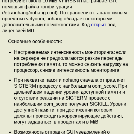
потребляет около 10 MiB VmRSS и настраивается с
помощью файла конфигурации
(/etc/nohang/nohang.conf). По сравнению с аналогичным
проектом earlyoom, nohang обладает некоторыми
дополнительными возможностями. Код
открыт
под
лицензией MIT.
Основные особенности:
Настраиваемая интенсивность мониторинга: если
на сервере не предполагаются резкие перепады
потребления памяти, то можно снизить нагрузку на
процессор, снизив интенсивность мониторинга;
При нехватке памяти nohang сначала отправляет
SIGTERM процессу с наибольшим oom_score. При
дальнейшем падении уровня доступной памяти и
отсутствии реакции на SIGTERM процесс с
наибольшим oom_score получает SIGKILL. Уровни
доступной памяти, при достижении которых
должны происходить корректирующие действия,
могут задаваться в процентах и в MiB;
Возможность отправки GUI уведомлений о