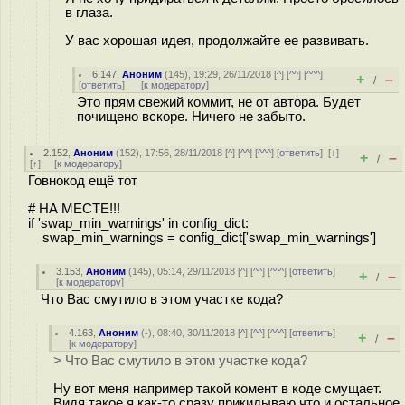
в глаза.
У вас хорошая идея, продолжайте ее развивать.
6.147
,
Аноним
(
145
), 19:29, 26/11/2018 [
^
] [
^^
] [
^^^
]
+
–
/
[
ответить
]
[
к модератору
]
Это прям свежий коммит, не от автора. Будет
почищено вскоре. Ничего не забыто.
2.152
,
Аноним
(
152
), 17:56, 28/11/2018 [
^
] [
^^
] [
^^^
] [
ответить
]
[
↓
]
+
–
/
[
↑
] [
к модератору
]
Говнокод ещё тот
# НА МЕСТЕ!!!
if 'swap_min_warnings' in config_dict:
swap_min_warnings = config_dict['swap_min_warnings']
3.153
,
Аноним
(
145
), 05:14, 29/11/2018 [
^
] [
^^
] [
^^^
] [
ответить
]
+
–
/
[
к модератору
]
Что Вас смутило в этом участке кода?
4.163
,
Аноним
(
-
), 08:40, 30/11/2018 [
^
] [
^^
] [
^^^
] [
ответить
]
+
–
/
[
к модератору
]
> Что Вас смутило в этом участке кода?
Ну вот меня например такой комент в коде смущает.
Видя такое я как-то сразу прикидываю что и остальное