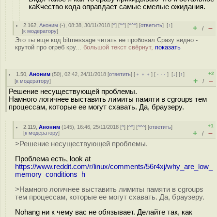
каКчество кода оправдает самые смелые ожидания.
2.162
,
Аноним
(
-
), 08:38, 30/11/2018 [
^
] [
^^
] [
^^^
] [
ответить
]
[
↑
]
+
–
/
[
к модератору
]
Это ты еще код bitmessage читать не пробовал Сразу видно -
крутой про огреб кру...
большой текст свёрнут,
показать
+2
1.50
,
Аноним
(
50
), 02:42, 24/11/2018 [
ответить
] [
﹢﹢﹢
] [
· · ·
]
[
↓
] [
↑
]
+
–
[
к модератору
]
/
Решение несуществующей проблемы.
Намного логичнее выставить лимиты памяти в cgroups тем
процессам, которые ее могут схавать. Да, браузеру.
+1
2.119
,
Аноним
(
145
), 16:46, 25/11/2018 [
^
] [
^^
] [
^^^
] [
ответить
]
+
–
[
к модератору
]
/
>Решение несуществующей проблемы.
Проблема есть, look at
https://www.reddit.com/r/linux/comments/56r4xj/why_are_low_
memory_conditions_h
>Намного логичнее выставить лимиты памяти в cgroups
тем процессам, которые ее могут схавать. Да, браузеру.
Nohang ни к чему вас не обязывает. Делайте так, как