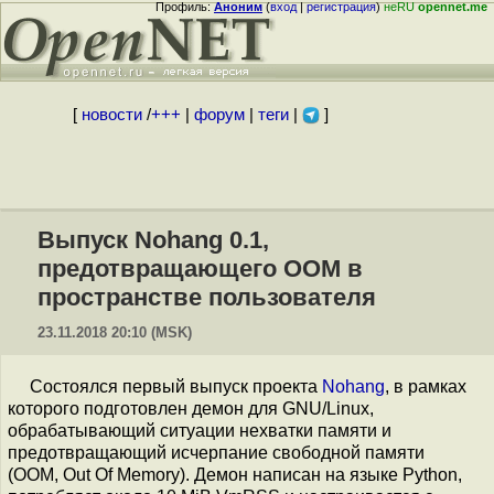
Профиль:
Аноним
(
вход
|
регистрация
)
неRU
opennet.me
[
новости
/
+++
|
форум
|
теги
|
]
Выпуск Nohang 0.1,
предотвращающего OOM в
пространстве пользователя
23.11.2018 20:10 (MSK)
Состоялся первый выпуск проекта
Nohang
, в рамках
которого подготовлен демон для GNU/Linux,
обрабатывающий ситуации нехватки памяти и
предотвращающий исчерпание свободной памяти
(OOM, Out Of Memory). Демон написан на языке Python,