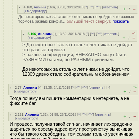
4.160
,
Аноним
(
160
), 08:30, 30/11/2018 [
^
] [
^^
] [
^^^
] [
ответить
]
+
–
/
[
к модератору
]
До некоторых так за столько лет никак не дойдет что разные
тормоза разныз конфиг...
большой текст свёрнут,
показать
–1
5.166
,
Аноним
(
-
), 13:32, 30/11/2018 [
^
] [
^^
] [
^^^
] [
ответить
]
+
–
[
к модератору
]
/
> До некоторых так за столько лет никак не дойдет
что разные тормоза
> разныз конфигураций, ВНЕЗАПНО могут быть
РАЗНЫМИ багами, по РАЗНЫМ причинам.
До некоторых за столько лет никак не дойдет, что
12309 давно стало собирательным обозначением.
+1
2.77
,
Аноним
(
-
), 13:35, 24/11/2018 [
^
] [
^^
] [
^^^
] [
ответить
]
[
↑
]
+
–
[
к модератору
]
/
Тогда почему вы пишите комментарии в интернете, а не
фиксите баг
2.131
,
Аноним
(
131
), 01:58, 26/11/2018 [
^
] [
^^
] [
^^^
] [
ответить
]
+
–
/
[
к модератору
]
И процесс, получив такой сигнал, начинает лихорадочно
шариться по своему адресному пространству выискивая
что бы такого освободить, тем самым только увеличивая