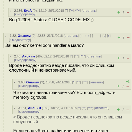
интенсивность пейджинга.
2.136
,
SysA
(
?
), 12:19, 26/11/2018 [
^
] [
^^
] [
^^^
] [
ответить
]
+
–
/
[
к модератору
]
Bug 12309 - Status: CLOSED CODE_FIX ;)
1.32
,
Онаним
(
?
), 22:58, 23/11/2018 [
ответить
] [
﹢﹢﹢
] [
· · ·
]
[
↓
] [
↑
]
+
–
/
[
к модератору
]
Зачем оно? kernel oom handler'а мало?
2.46
,
Аноним
(
46
), 02:12, 24/11/2018 [
^
] [
^^
] [
^^^
] [
ответить
]
+
–
/
[
к модератору
]
Вроде неоднократно везде писали, что он слишком
слоупочный и ненастраиваемый.
+1
3.68
,
Онаним
(
?
), 10:56, 24/11/2018 [
^
] [
^^
] [
^^^
] [
ответить
]
+
–
[
к модератору
]
/
Что значит ненастраиваемый? Есть oom_adj, есть
memory cgroups.
3.161
,
Аноним
(
160
), 08:33, 30/11/2018 [
^
] [
^^
] [
^^^
] [
ответить
]
+
–
/
[
к модератору
]
> Вроде неоднократно везде писали, что он слишком
слоупочный
Если своп убрать нафиг или перенести в zram