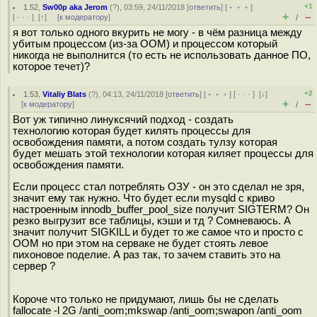
+1
1.52
,
Sw00p aka Jerom
(
?
), 03:59, 24/11/2018 [
ответить
] [
﹢﹢﹢
]
+
–
[
· · ·
]
[
↑
] [
к модератору
]
/
я вот только одного вкурить не могу - в чём разница между
убитым процессом (из-за ООМ) и процессом который
никогда не выполнится (то есть не использовать данное ПО,
которое течет)?
+2
1.53
,
Vitaliy Blats
(
?
), 04:13, 24/11/2018 [
ответить
] [
﹢﹢﹢
] [
· · ·
]
[
↓
]
+
–
[
к модератору
]
/
Вот уж типично линуксячий подход - создать
технологию которая будет килять процессы для
освобождения памяти, а потом создать тулзу которая
будет мешать этой технологии которая киляет процессы для
освобождения памяти.
Если процесс стал потреблять ОЗУ - он это сделал не зря,
значит ему так нужно. Что будет если mysqld с криво
настроенным innodb_buffer_pool_size получит SIGTERM? Он
резко выгрузит все таблицы, кэши и тд ? Сомневаюсь. А
значит получит SIGKILL и будет то же самое что и просто с
OOM но при этом на серваке не будет стоять левое
пихоновое поделие. А раз так, то зачем ставить это на
сервер ?
Короче что только не придумают, лишь бы не сделать
fallocate -l 2G /anti_oom;mkswap /anti_oom;swapon /anti_oom