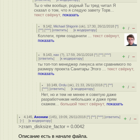
Ты о чём вообще, родный Ты тред читал Я
сказал о том, что я следую завету Торв...
текст свёрнут,
показать
9.142
,
Michael Shigorin
(
ok
), 17:30, 26/11/2018 [
^
]
+
–
/
[
^^
] [
^^^
] [
ответить
]
[
к модератору
]
Коллеги, прям озадачили ...
текст свёрнут,
показать
9.143
,
нах
(
?
), 17:59, 26/11/2018 [
^
] [
^^
] [
^^^
]
+
–
/
[
ответить
]
[
к модератору
]
ты топ-топ менеджер линукса или сравнимого по
размеру проекта Санитары Этого ...
текст свёрнут,
показать
10.149
,
Ordu
(
ok
), 21:33, 26/11/2018 [
^
] [
^^
]
+
–
/
[
^^^
] [
ответить
]
[
к модератору
]
Нет, но и тем не менее я советую даже
разработчикам небольших и даже прям
скажем...
большой текст свёрнут,
показать
4.145
,
Аноним
(
145
), 19:09, 26/11/2018 [
^
] [
^^
] [
^^^
] [
ответить
]
+
–
/
[
↑
] [
к модератору
]
>zram_disksize_factor = 0.0042
Описание есть в начале файла.