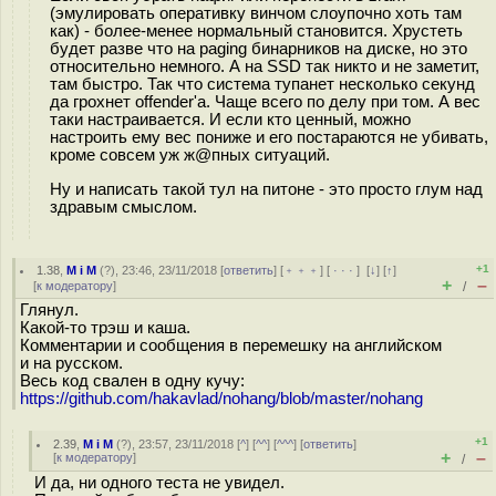
(эмулировать оперативку винчом слоупочно хоть там
как) - более-менее нормальный становится. Хрустеть
будет разве что на paging бинарников на диске, но это
относительно немного. А на SSD так никто и не заметит,
там быстро. Так что система тупанет несколько секунд
да грохнет offender'а. Чаще всего по делу при том. А вес
таки настраивается. И если кто ценный, можно
настроить ему вес пониже и его постараются не убивать,
кроме совсем уж ж@пных ситуаций.
Ну и написать такой тул на питоне - это просто глум над
здравым смыслом.
+1
1.38
,
M i M
(
?
), 23:46, 23/11/2018 [
ответить
] [
﹢﹢﹢
] [
· · ·
]
[
↓
] [
↑
]
+
–
[
к модератору
]
/
Глянул.
Какой-то трэш и каша.
Комментарии и сообщения в перемешку на английском
и на русском.
Весь код свален в одну кучу:
https://github.com/hakavlad/nohang/blob/master/nohang
+1
2.39
,
M i M
(
?
), 23:57, 23/11/2018 [
^
] [
^^
] [
^^^
] [
ответить
]
+
–
[
к модератору
]
/
И да, ни одного теста не увидел.