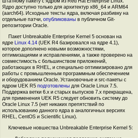
штатному пакету с ядром из Red Hat Enterprise Linux.
Ядро доступно только для архитектур x86_64 и ARM64
(aarch64). Исходные тексты ядра, включая разбивку на
отдельные патчи,
опубликованы
в публичном Git-
репозитории Oracle.
Пакет Unbreakable Enterprise Kernel 5 основан на
ядре
Linux 4.14
(UEK R4 базировался на ядре 4.1),
которое дополнено новыми возможностями,
оптимизациями и исправлениями, а также проверено на
совместимость с большинством приложений,
работающих в RHEL, и специально оптимизировано для
работы с промышленным программным обеспечением
и оборудованием Oracle. Установочные и src-пакеты с
ядром UEK R5
подготовлены
для Oracle Linux 7.5.
Поддержка ветки 6.x и старых выпусков 7.x прекращена,
для применения UEK R5 следует обновить систему до
Oracle Linux 7.5 (нет никаких препятствий по
использованию данного ядра в аналогичных версиях
RHEL, CentOS и Scientific Linux).
Ключевые новшества Unbreakable Enterprise Kernel 5: