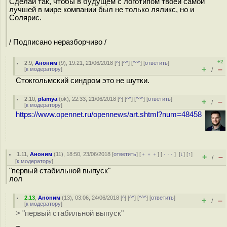
Сделай так, чтобы в будущем с логотипом твоей самой
лучшей в мире компании был не только ляликс, но и
Солярис.
/ Подписано неразборчиво /
+2
2.9
,
Аноним
(
9
), 19:21, 21/06/2018 [
^
] [
^^
] [
^^^
] [
ответить
]
+
–
[
к модератору
]
/
Стокгольмский синдром это не шутки.
2.10
,
plamya
(
ok
), 22:33, 21/06/2018 [
^
] [
^^
] [
^^^
] [
ответить
]
+
–
/
[
к модератору
]
https://www.opennet.ru/opennews/art.shtml?num=48458
1.11
,
Аноним
(
11
), 18:50, 23/06/2018 [
ответить
] [
﹢﹢﹢
] [
· · ·
]
[
↓
] [
↑
]
+
–
/
[
к модератору
]
"первый стабильной выпуск"
лол
2.13
,
Аноним
(
13
), 03:06, 24/06/2018 [
^
] [
^^
] [
^^^
] [
ответить
]
+
–
/
[
к модератору
]
> "первый стабильной выпуск"