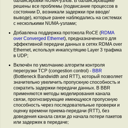
балансировки NUMA-узлов. В балансировщике
решены все проблемы (подвисание процессов в
состоянии D, возникали задержки при вводе/
выводе), которые ранее наблюдались на системах
с несколькими NUMA-узлами;
Добавлена поддержка протокола RoCE (
RDMA
over Converged Ethernet
), предназначенного для
эффективной передачи данных в сетях RDMA over
Ethernet, используя инкапсуляцию Layer 3 трафика
в UDP;
Включён по умолчанию алгоритм контроля
перегрузки TCP (congestion control) -
BBR
(Bottleneck Bandwidth and RTT), который позволяет
значительно увеличить пропускную способность и
сократить задержки передачи данных. В BBR
применяются методы моделирования канала
связи, прогнозирующие имеющуюся пропускную
способность через последовательные проверки и
оценку времени приема-передачи (RTT), без
доведения канала связи до начала потери пакетов
или задержек в передаче;