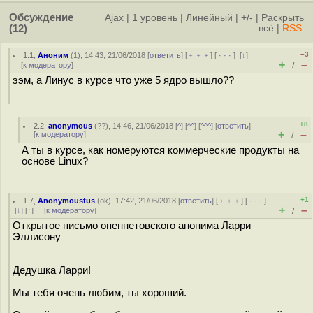
Обсуждение
Ajax
|
1 уровень
|
Линейный
|
+/-
|
Раскрыть
(12)
всё
|
RSS
–3
1.1
,
Аноним
(
1
), 14:43, 21/06/2018 [
ответить
] [
﹢﹢﹢
] [
· · ·
]
[
↓
]
+
–
[
к модератору
]
/
ээм, а Линус в курсе что уже 5 ядро вышло??
+8
2.2
,
anonymous
(
??
), 14:46, 21/06/2018 [
^
] [
^^
] [
^^^
] [
ответить
]
+
–
[
к модератору
]
/
А ты в курсе, как номеруются коммерческие продукты на
основе Linux?
+1
1.7
,
Anonymoustus
(
ok
), 17:42, 21/06/2018 [
ответить
] [
﹢﹢﹢
] [
· · ·
]
+
–
[
↓
] [
↑
] [
к модератору
]
/
Открытое письмо опеннетовского анонима Ларри
Эллисону
Дедушка Ларри!
Мы тебя очень любим, ты хороший.