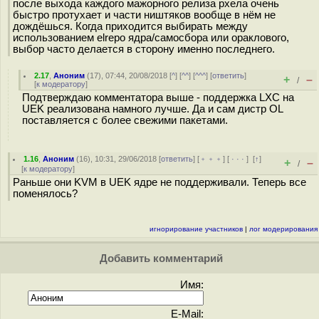
после выхода каждого мажорного релиза рхела очень
быстро протухает и части ништяков вообще в нём не
дождёшься. Когда приходится выбирать между
использованием elrepo ядра/самосбора или ораклового,
выбор часто делается в сторону именно последнего.
2.17
,
Аноним
(
17
), 07:44, 20/08/2018 [
^
] [
^^
] [
^^^
] [
ответить
]
+
–
/
[
к модератору
]
Подтверждаю комментатора выше - поддержка LXC на
UEK реализована намного лучше. Да и сам дистр OL
поставляется с более свежими пакетами.
1.16
,
Аноним
(
16
), 10:31, 29/06/2018 [
ответить
] [
﹢﹢﹢
] [
· · ·
]
[
↑
]
+
–
/
[
к модератору
]
Раньше они KVM в UEK ядре не поддерживали. Теперь все
поменялось?
игнорирование участников
|
лог модерирования
Добавить комментарий
Имя:
E-Mail: