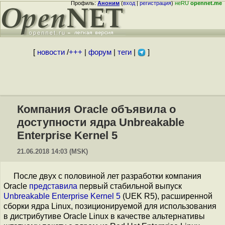
Профиль:
Аноним
(
вход
|
регистрация
)
неRU
opennet.me
[
новости
/
+++
|
форум
|
теги
|
]
Компания Oracle объявила о
доступности ядра Unbreakable
Enterprise Kernel 5
21.06.2018 14:03 (MSK)
После двух с половиной лет разработки компания
Oracle
представила
первый стабильной выпуск
Unbreakable Enterprise Kernel 5
(UEK R5), расширенной
сборки ядра Linux, позиционируемой для использования
в дистрибутиве Oracle Linux в качестве альтернативы