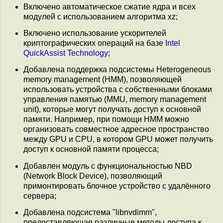
Включено автоматическое сжатие ядра и всех
модулей с использованием алгоритма xz;
Включено использование ускорителей
криптографических операций на базе
Intel
QuickAssist Technology
;
Добавлена поддержка подсистемы Heterogeneous
memory management (HMM), позволяющей
использовать устройства с собственными блоками
управления памятью (MMU, memory management
unit), которые могут получать доступ к основной
памяти. Например, при помощи HMM можно
организовать совместное адресное пространство
между GPU и CPU, в котором GPU может получить
доступ к основной памяти процесса;
Добавлен модуль с функциональностью NBD
(Network Block Device), позволяющий
примонтировать блочное устройство с удалённого
сервера;
Добавлена подсистема "libnvdimm",
предоставляющая различные методы доступа к