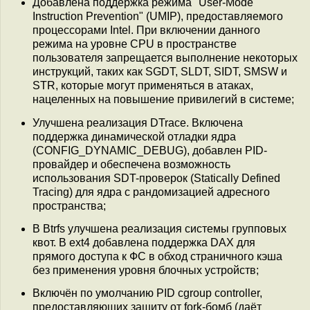
Добавлена поддержка режима "User-Mode
Instruction Prevention" (UMIP), предоставляемого
процессорами Intel. При включении данного
режима на уровне CPU в пространстве
пользователя запрещается выполнение некоторых
инструкций, таких как SGDT, SLDT, SIDT, SMSW и
STR, которые могут применяться в атаках,
нацеленных на повышение привилегий в системе;
Улучшена реализация DTrace. Включена
поддержка динамической отладки ядра
(CONFIG_DYNAMIC_DEBUG), добавлен PID-
провайдер и обеспечена возможность
использования SDT-проверок (Statically Defined
Tracing) для ядра с рандомизацией адресного
пространства;
В Btrfs улучшена реализация системы групповых
квот. В ext4 добавлена поддержка DAX для
прямого доступа к ФС в обход страничного кэша
без применения уровня блочных устройств;
Включён по умолчанию PID cgroup controller,
предоставляющих защиту от fork-бомб (даёт