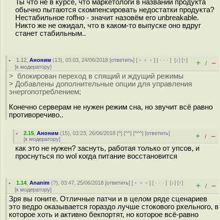
Ты что не в курсе, что маркетологи в названии продукта
обычно пытаются скомпенсировать недостатки продукта?
Нестабильное гоffно - значит назовём его unbreakable.
Никто же не ожидал, что в каком-то выпуске оно вдруг
станет стабильным..
1.12
,
Аноним
(
13
), 03:03, 24/06/2018 [
ответить
] [
﹢﹢﹢
] [
· · ·
]
[
↓
] [
↑
]
+
–
/
[
к модератору
]
> блокирован переход в спящий и ждущий режимы
> Добавлены дополнительные опции для управления
энергопотреблением;
Конечно серверам не нужен режим сна, но звучит всё равно
противоречиво..
2.15
,
Аноним
(
15
), 03:23, 26/06/2018 [
^
] [
^^
] [
^^^
] [
ответить
]
+
–
/
[
к модератору
]
как это не нужен? заснуть, работая только от упсов, и
проснуться по wol когда питание восстановится
1.14
,
Ananim
(
?
), 03:47, 25/06/2018 [
ответить
] [
﹢﹢﹢
] [
· · ·
]
[
↓
] [
↑
]
+
–
/
[
к модератору
]
Зря вы гоните. Отличные патчи и в целом ряде сценариев
это ведро оказывается гораздо лучше стокового рхельного, в
которое хоть и активно бекпортят, но которое всё-равно