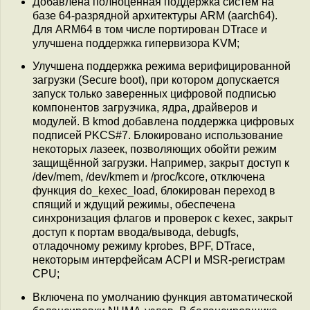
Добавлена полноценная поддержка систем на
базе 64-разрядной архитектуры ARM (aarch64).
Для ARM64 в том числе портирован DTrace и
улучшена поддержка гипервизора KVM;
Улучшена поддержка режима верифицированной
загрузки (Secure boot), при котором допускается
запуск только заверенных цифровой подписью
компонентов загрузчика, ядра, драйверов и
модулей. В kmod добавлена поддержка цифровых
подписей PKCS#7. Блокировано использование
некоторых лазеек, позволяющих обойти режим
защищённой загрузки. Например, закрыт доступ к
/dev/mem, /dev/kmem и /proc/kcore, отключена
функция do_kexec_load, блокирован переход в
спящий и ждущий режимы, обеспечена
синхронизация флагов и проверок с kexec, закрыт
доступ к портам ввода/вывода, debugfs,
отладочному режиму kprobes, BPF, DTrace,
некоторым интерфейсам ACPI и MSR-регистрам
CPU;
Включена по умолчанию функция автоматической