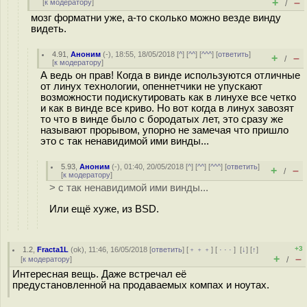
+
–
[
к модератору
]
/
мозг форматни уже, а-то сколько можно везде винду
видеть.
4.91
,
Аноним
(
-
), 18:55, 18/05/2018 [
^
] [
^^
] [
^^^
] [
ответить
]
+
–
/
[
к модератору
]
А ведь он прав! Когда в винде используются отличные
от линух технологии, опеннетчики не упускают
возможности подискутировать как в линухе все четко
и как в винде все криво. Но вот когда в линух завозят
то что в винде было с бородатых лет, это сразу же
называют прорывом, упорно не замечая что пришло
это с так ненавидимой ими винды...
5.93
,
Аноним
(
-
), 01:40, 20/05/2018 [
^
] [
^^
] [
^^^
] [
ответить
]
+
–
/
[
к модератору
]
> с так ненавидимой ими винды...
Или ещё хуже, из BSD.
+3
1.2
,
Fracta1L
(
ok
), 11:46, 16/05/2018 [
ответить
] [
﹢﹢﹢
] [
· · ·
]
[
↓
] [
↑
]
+
–
[
к модератору
]
/
Интересная вещь. Даже встречал её
предустановленной на продаваемых компах и ноутах.