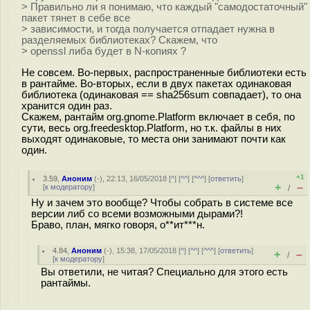
> Правильно ли я понимаю, что каждый "самодостаточный"
пакет тянет в себе все
> зависимости, и тогда получается отпадает нужна в
разделяемых библиотеках? Скажем, что
> openssl либа будет в N-копиях ?
Не совсем. Во-первых, распространенные библиотеки есть
в рантайме. Во-вторых, если в двух пакетах одинаковая
библиотека (одинаковая == sha256sum совпадает), то она
хранится один раз.
Скажем, рантайм org.gnome.Platform включает в себя, по
сути, весь org.freedesktop.Platform, но т.к. файлы в них
выходят одинаковые, то места они занимают почти как
один.
+1
3.59
,
Аноним
(
-
), 22:13, 16/05/2018 [
^
] [
^^
] [
^^^
] [
ответить
]
+
–
[
к модератору
]
/
Ну и зачем это вообще? Чтобы собрать в системе все
версии либ со всеми возможными дырами?!
Браво, план, мягко говоря, о**ит***н.
4.84
,
Аноним
(
-
), 15:38, 17/05/2018 [
^
] [
^^
] [
^^^
] [
ответить
]
+
–
/
[
к модератору
]
Вы ответили, не читая? Специально для этого есть
рантаймы.