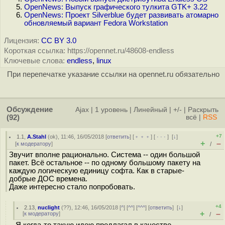
OpenNews: Выпуск графического тулкита GTK+ 3.22
OpenNews: Проект Silverblue будет развивать атомарно
обновляемый вариант Fedora Workstation
Лицензия:
CC BY 3.0
Короткая ссылка: https://opennet.ru/48608-endless
Ключевые слова:
endless
,
linux
При перепечатке указание ссылки на opennet.ru обязательно
Обсуждение
Ajax
|
1 уровень
|
Линейный
|
+/-
|
Раскрыть
(92)
всё
|
RSS
+7
1.1
,
A.Stahl
(
ok
), 11:46, 16/05/2018 [
ответить
] [
﹢﹢﹢
] [
· · ·
]
[
↓
]
+
–
[
к модератору
]
/
Звучит вполне рационально. Система -- один большой
пакет. Всё остальное -- по одному большому пакету на
каждую логическую единицу софта. Как в старые-
добрые ДОС времена.
Даже интересно стало попробовать.
+4
2.13
,
nuclight
(
??
), 12:46, 16/05/2018 [
^
] [
^^
] [
^^^
] [
ответить
]
[
↓
]
+
–
[
к модератору
]
/