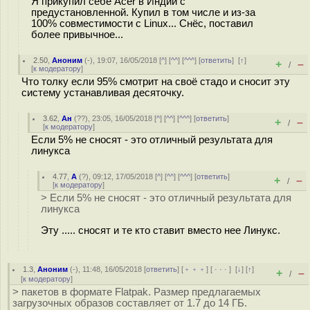
Я прикупил себе Acer в Индии с
предустановленной. Купил в том числе и из-за
100% совместимости с Linux... Снёс, поставил
более привычное...
2.50
,
Аноним
(
-
), 19:07, 16/05/2018 [
^
] [
^^
] [
^^^
] [
ответить
]
[
↑
]
+
–
/
[
к модератору
]
Что толку если 95% смотрит на своё стадо и сносит эту
систему устанавливая десяточку.
3.62
,
Ан
(
??
), 23:05, 16/05/2018 [
^
] [
^^
] [
^^^
] [
ответить
]
+
–
/
[
к модератору
]
Если 5% не сносят - это отличный результата для
линукса
4.77
,
A
(
?
), 09:12, 17/05/2018 [
^
] [
^^
] [
^^^
] [
ответить
]
+
–
/
[
к модератору
]
> Если 5% не сносят - это отличный результата для
линукса
Эту ..... сносят и те кто ставит вместо нее Линукс.
1.3
,
Аноним
(
-
), 11:48, 16/05/2018 [
ответить
] [
﹢﹢﹢
] [
· · ·
]
[
↓
] [
↑
]
+
–
/
[
к модератору
]
> пакетов в формате Flatpak. Размер предлагаемых
загрузочных образов составляет от 1.7 до 14 ГБ.