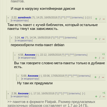
пакетов.
И еще в нагрузку контейнерная дрисня
2.22
,
axredneck
(
?
), 14:25, 16/05/2018 [
^
] [
^^
] [
^^^
] [
ответить
]
[
↓
] [
↑
]
+
–
/
[
к модератору
]
Там есть пакет с кучей библиотек, который остальные
пакеты тянут как зависимость.
3.24
,
vz
(
?
), 14:34, 16/05/2018 [
^
] [
^^
] [
^^^
] [
ответить
]
+
–
/
[
к модератору
]
переизобрели meta-пакет debian
+1
4.58
,
Аноним
(
-
), 22:12, 16/05/2018 [
^
] [
^^
] [
^^^
] [
ответить
]
+
–
[
к модератору
]
/
Вы так говорите словно мета-пакеты только в дубиане
есть.
5.69
,
Аноним
(
-
), 03:06, 17/05/2018 [
^
] [
^^
] [
^^^
] [
ответить
]
+
–
/
[
к модератору
]
Ну там их придумали
+1
2.36
,
Аноним
(
-
), 17:10, 16/05/2018 [
^
] [
^^
] [
^^^
] [
ответить
]
[
↑
]
+
–
[
к модератору
]
/
>> пакетов в формате Flatpak. Размер предлагаемых
загрузочных образов составляет от 1.7 до 14 ГБ.