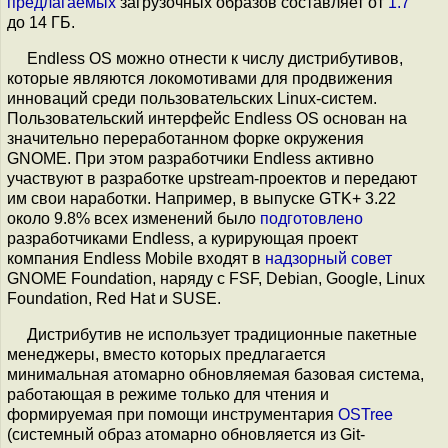
предлагаемых
загрузочных образов составляет от
1.7
до 14 ГБ.
Endless OS можно отнести к числу дистрибутивов,
которые являются локомотивами для продвижения
инноваций среди пользовательских Linux-систем.
Пользовательский интерфейс Endless OS основан на
значительно переработанном форке окружения
GNOME. При этом разработчики Endless активно
участвуют в разработке upstream-проектов и передают
им свои наработки. Например, в выпуске GTK+ 3.22
около 9.8% всех изменений было
подготовлено
разработчиками Endless, а курирующая проект
компания Endless Mobile входят в
надзорный совет
GNOME Foundation, наряду с FSF, Debian, Google, Linux
Foundation, Red Hat и SUSE.
Дистрибутив не использует традиционные пакетные
менеджеры, вместо которых предлагается
минимальная атомарно обновляемая базовая система,
работающая в режиме только для чтения и
формируемая при помощи инструментария
OSTree
(системный образ атомарно обновляется из Git-