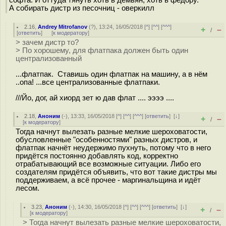
софта. И оттуда тянуть хоть в демьян, хоть в федору.
А собирать дистр из песочниц - оверкилл
2.16
,
Andrey Mitrofanov
(
?
), 13:24, 16/05/2018 [
^
] [
^^
] [
^^^
]
+
–
/
[
ответить
]
[
к модератору
]
> зачем дистр то?
> По хорошему, для флатпака должен быть один
централизованный
...флатпак. Ставишь один флатпак на машину, а в нём
..опа! ...все централизованные флатпаки.
///Йо, дог, ай хиорд зет ю дав флат .... ээээ ....
2.18
,
Аноним
(
-
), 13:33, 16/05/2018 [
^
] [
^^
] [
^^^
] [
ответить
]
[
↓
]
+
–
/
[
к модератору
]
Тогда начнут вылезать разные мелкие шероховатости,
обусловленные "особенностями" разных дистров, и
флатпак начнёт неудержимо пухнуть, потому что в него
придётся постоянно добавлять код, корректно
отрабатывающий все возможные ситуации. Либо его
создателям придётся объявить, что вот такие дистры мы
поддерживаем, а всё прочее - маргинальщина и идёт
лесом.
3.23
,
Аноним
(
-
), 14:30, 16/05/2018 [
^
] [
^^
] [
^^^
] [
ответить
]
[
↓
]
+
–
/
[
к модератору
]
> Тогда начнут вылезать разные мелкие шероховатости,