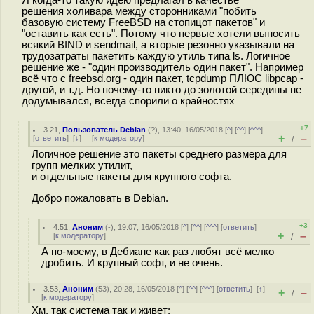
Я когда-то такую идею предлагал в качестве
решения холивара между сторонниками "побить
базовую систему FreeBSD на стопицот пакетов" и
"оставить как есть". Потому что первые хотели выносить
всякий BIND и sendmail, а вторые резонно указывали на
трудозатраты пакетить каждую утиль типа ls. Логичное
решение же - "один производитель один пакет". Например
всё что с freebsd.org - один пакет, tcpdump ПЛЮС libpcap -
другой, и т.д. Но почему-то никто до золотой середины не
додумывался, всегда спорили о крайностях
+7
3.21
,
Пользователь Debian
(
?
), 13:40, 16/05/2018 [
^
] [
^^
] [
^^^
]
+
–
[
ответить
]
[
↓
] [
к модератору
]
/
Логичное решение это пакеты среднего размера для
групп мелких утилит,
и отдельные пакеты для крупного софта.
Добро пожаловать в Debian.
+3
4.51
,
Аноним
(
-
), 19:07, 16/05/2018 [
^
] [
^^
] [
^^^
] [
ответить
]
+
–
[
к модератору
]
/
А по-моему, в Дебиане как раз любят всё мелко
дробить. И крупный софт, и не очень.
3.53
,
Аноним
(
53
), 20:28, 16/05/2018 [
^
] [
^^
] [
^^^
] [
ответить
]
[
↑
]
+
–
/
[
к модератору
]
Хм, так система так и живет: