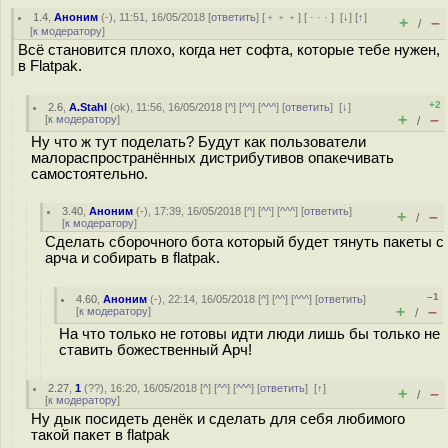
1.4
,
Аноним
(
-
), 11:51, 16/05/2018 [
ответить
] [
﹢﹢﹢
] [
· · ·
]
[
↓
] [
↑
]
+
–
/
[
к модератору
]
Всё становится плохо, когда нет софта, которые тебе нужен,
в Flatpak.
+2
2.6
,
A.Stahl
(
ok
), 11:56, 16/05/2018 [
^
] [
^^
] [
^^^
] [
ответить
]
[
↓
]
+
–
[
к модератору
]
/
Ну что ж тут поделать? Будут как пользователи
малораспространённых дистрибутивов опакечивать
самостоятельно.
3.40
,
Аноним
(
-
), 17:39, 16/05/2018 [
^
] [
^^
] [
^^^
] [
ответить
]
+
–
/
[
к модератору
]
Сделать сборочного бота который будет тянуть пакеты с
арча и собирать в flatpak.
–1
4.60
,
Аноним
(
-
), 22:14, 16/05/2018 [
^
] [
^^
] [
^^^
] [
ответить
]
+
–
[
к модератору
]
/
На что только не готовы идти люди лишь бы только не
ставить божественный Арч!
2.27
,
1
(
??
), 16:20, 16/05/2018 [
^
] [
^^
] [
^^^
] [
ответить
]
[
↑
]
+
–
/
[
к модератору
]
Ну дык посидеть денёк и сделать для себя любимого
такой пакет в flatpak