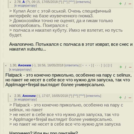
2.78
,
A
(
?
), 09:15, 17/05/2018 [
^
] [
^^
] [
^^^
] [
ответить
]
+
–
/
[
к модератору
]
> Купил Acer с этой оськой. Очень специфичный
интерфейс на базе изувеченного гнома3.
> Домохозяйки точно не оценят, да и гикам только
напопробовать. Поигрался с
> полчаса и накатил кубуту. Имхо не взлетит, но пусть
будет.
Аналогично. Потыкался c полчаса в этот изврат, все снес и
накатил xubuntu...
1.30
,
Аноним
(
-
), 16:56, 16/05/2018 [
ответить
] [
﹢﹢﹢
] [
· · ·
]
[
↓
] [
↑
]
+
–
/
[
к модератору
]
Flatpack - это конечно прикольно, особенно на пару с selinux,
но пакет не несет в себе все что нужно для запуска, так что
AppImage+firejail выглядит более универсально.
2.35
,
Аноним
(
-
), 17:07, 16/05/2018 [
^
] [
^^
] [
^^^
] [
ответить
]
+
–
/
[
к модератору
]
> Flatpack - это конечно прикольно, особенно на пару с
selinux, но пакет
> не несет в себе все что нужно для запуска, так что
> AppImage+firejail выглядит более универсально.
> но пакет не несет в себе все что нужно для запуска
Например? Или вы про рантайм?