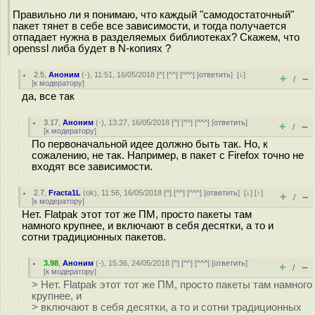
Правильно ли я понимаю, что каждый "самодостаточный"
пакет тянет в себе все зависимости, и тогда получается
отпадает нужна в разделяемых библиотеках? Скажем, что
openssl либа будет в N-копиях ?
2.5
,
Аноним
(
-
), 11:51, 16/05/2018 [
^
] [
^^
] [
^^^
] [
ответить
]
[
↓
]
+
–
/
[
к модератору
]
да, все так
3.17
,
Аноним
(
-
), 13:27, 16/05/2018 [
^
] [
^^
] [
^^^
] [
ответить
]
+
–
/
[
к модератору
]
По первоначальной идее должно быть так. Но, к
сожалению, не так. Например, в пакет с Firefox точно не
входят все зависимости.
2.7
,
Fracta1L
(
ok
), 11:56, 16/05/2018 [
^
] [
^^
] [
^^^
] [
ответить
]
[
↓
] [
↑
]
+
–
/
[
к модератору
]
Нет. Flatpak этот тот же ПМ, просто пакеты там
намного крупнее, и включают в себя десятки, а то и
сотни традиционных пакетов.
3.98
,
Аноним
(
-
), 15:36, 24/05/2018 [
^
] [
^^
] [
^^^
] [
ответить
]
+
–
/
[
к модератору
]
> Нет. Flatpak этот тот же ПМ, просто пакеты там намного
крупнее, и
> включают в себя десятки, а то и сотни традиционных