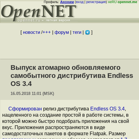
Профиль:
Аноним
(
вход
|
регистрация
)
неRU
opennet.me
[
новости
/
+++
|
форум
|
теги
|
]
Выпуск атомарно обновляемого
самобытного дистрибутива Endless
OS 3.4
16.05.2018 11:01 (MSK)
Сформирован
релиз дистрибутива
Endless OS 3.4
,
нацеленного на создание простой в работе системы, в
которой можно быстро подобрать приложения на свой
вкус. Приложения распространяются в виде
самодостаточных пакетов в формате Flatpak. Размер