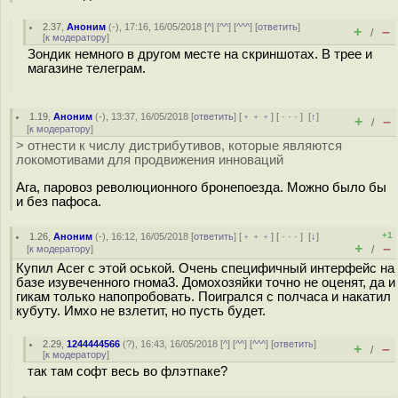
2.37
,
Аноним
(
-
), 17:16, 16/05/2018 [
^
] [
^^
] [
^^^
] [
ответить
]
+
–
/
[
к модератору
]
Зондик немного в другом месте на скриншотах. В трее и
магазине телеграм.
1.19
,
Аноним
(
-
), 13:37, 16/05/2018 [
ответить
] [
﹢﹢﹢
] [
· · ·
]
[
↑
]
+
–
/
[
к модератору
]
> отнести к числу дистрибутивов, которые являются
локомотивами для продвижения инноваций
Ага, паровоз революционного бронепоезда. Можно было бы
и без пафоса.
+1
1.26
,
Аноним
(
-
), 16:12, 16/05/2018 [
ответить
] [
﹢﹢﹢
] [
· · ·
]
[
↓
]
+
–
[
к модератору
]
/
Купил Acer с этой оськой. Очень специфичный интерфейс на
базе изувеченного гнома3. Домохозяйки точно не оценят, да и
гикам только напопробовать. Поигрался с полчаса и накатил
кубуту. Имхо не взлетит, но пусть будет.
2.29
,
1244444566
(
?
), 16:43, 16/05/2018 [
^
] [
^^
] [
^^^
] [
ответить
]
+
–
/
[
к модератору
]
так там софт весь во флэтпаке?