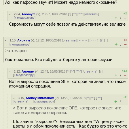
Ах, как пафосно звучит! Может надо немного скромнее?
+2
2.64
,
Anomym
(
?
), 23:57, 16/05/2018 [
^
] [
^^
] [
^^^
] [
ответить
]
+
–
[
к модератору
]
/
Скромность могут себе позволить действительно великие
–18
1.10
,
Аноним
(
-
), 12:12, 16/05/2018 [
ответить
] [
﹢﹢﹢
] [
· · ·
]
[
↓
] [
↑
]
+
–
[
к модератору
]
/
>атомарно
бактериально. Кто нибудь отберите у авторов смуззи
+13
2.12
,
Аноним
(
-
), 12:43, 16/05/2018 [
^
] [
^^
] [
^^^
] [
ответить
]
[
↓
]
+
–
[
к модератору
]
/
Вот и выросло поколение ЭГЕ, которое не знает, что такое
атомарная операция.
+2
3.15
,
Andrey Mitrofanov
(
?
), 13:22, 16/05/2018 [
^
] [
^^
] [
^^^
]
+
–
[
ответить
]
[
к модератору
]
/
> Вот и выросло поколение ЭГЕ, которое не знает, что
такое атомарная операция.
Шо значит "выросло"? Безмозглых дол ^W цветут-все-
цветы в любом поколении есть. Как будто егэ это что-то