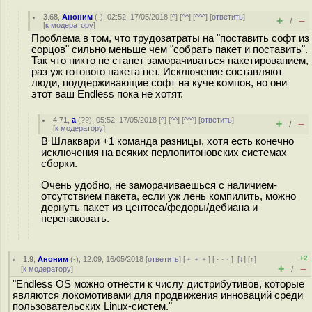
3.68
,
Аноним
(
-
), 02:52, 17/05/2018 [
^
] [
^^
] [
^^^
] [
ответить
]
+
–
/
[
к модератору
]
Проблема в том, что трудозатраты на "поставить софт из
сорцов" сильно меньше чем "собрать пакет и поставить".
Так что никто не станет заморачиваться пакетированием,
раз уж готового пакета нет. Исключение составляют
люди, поддерживающие софт на куче компов, но они
этот ваш Endless пока не хотят.
4.71
,
a
(
??
), 05:52, 17/05/2018 [
^
] [
^^
] [
^^^
] [
ответить
]
+
–
/
[
к модератору
]
В Шлаквари +1 команда разницы, хотя есть конечно
исключения на всяких перлопитоновских системах
сборки.
Очень удобно, не заморачиваешься с наличием-
отсутствием пакета, если уж лень компилить, можно
дернуть пакет из центоса/федоры/дебиана и
перепаковать.
+2
1.9
,
Аноним
(
-
), 12:09, 16/05/2018 [
ответить
] [
﹢﹢﹢
] [
· · ·
]
[
↓
] [
↑
]
+
–
[
к модератору
]
/
"Endless OS можно отнести к числу дистрибутивов, которые
являются локомотивами для продвижения инноваций среди
пользовательских Linux-систем."