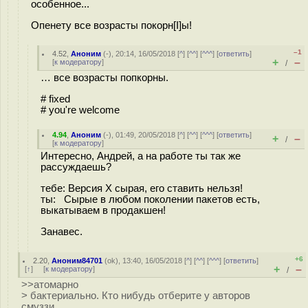
особенное...
Опенету все возрасты покорн[I]ы!
–1
4.52
,
Аноним
(
-
), 20:14, 16/05/2018 [
^
] [
^^
] [
^^^
] [
ответить
]
+
–
[
к модератору
]
/
… все возрасты попкорны.
# fixed
# you're welcome
4.94
,
Аноним
(
-
), 01:49, 20/05/2018 [
^
] [
^^
] [
^^^
] [
ответить
]
+
–
/
[
к модератору
]
Интересно, Андрей, а на работе ты так же
рассуждаешь?
тебе: Версия Х сырая, его ставить нельзя!
ты: Сырые в любом поколении пакетов есть,
выкатываем в продакшен!
Занавес.
+6
2.20
,
Аноним84701
(
ok
), 13:40, 16/05/2018 [
^
] [
^^
] [
^^^
] [
ответить
]
+
–
[
↑
] [
к модератору
]
/
>>атомарно
> бактериально. Кто нибудь отберите у авторов
смуззи