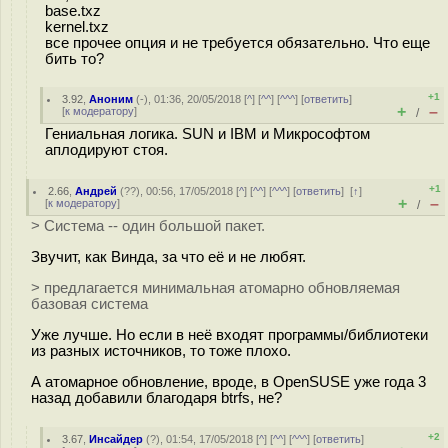
base.txz
kernel.txz
все прочее опция и не требуется обязательно. Что еще
бить то?
+1
3.92
,
Аноним
(
-
), 01:36, 20/05/2018 [
^
] [
^^
] [
^^^
] [
ответить
]
+
–
[
к модератору
]
/
Гениальная логика. SUN и IBM и Микрософтом
аплодируют стоя.
+1
2.66
,
Андрей
(
??
), 00:56, 17/05/2018 [
^
] [
^^
] [
^^^
] [
ответить
]
[
↑
]
+
–
[
к модератору
]
/
> Система -- один большой пакет.
Звучит, как Винда, за что её и не любят.
> предлагается минимальная атомарно обновляемая
базовая система
Уже лучше. Но если в неё входят программы/библиотеки
из разных источников, то тоже плохо.
А атомарное обновление, вроде, в OpenSUSE уже года 3
назад добавили благодаря btrfs, не?
+2
3.67
,
Инсайдер
(
?
), 01:54, 17/05/2018 [
^
] [
^^
] [
^^^
] [
ответить
]