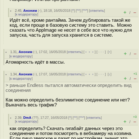
2.45
,
Аноним
(
-
), 18:18, 16/05/2018 [
^
] [
^^
] [
^^^
] [
ответить
]
+
–
/
[
к модератору
]
Идёт всё, кроме рантайма. Зачем дублировать такой же
код, если проще в базовую систему это ставить. Можно
сказать что AppImage не несет в себе все что нужно для
запуска, часть для запуска хранится в системе.
1.31
,
Аноним
(
-
), 17:02, 16/05/2018 [
ответить
] [
﹢﹢﹢
] [
· · ·
]
[
↑
]
+
–
/
[
к модератору
]
Атомарность идёт в массы.
+1
1.34
,
Аноним
(
-
), 17:07, 16/05/2018 [
ответить
] [
﹢﹢﹢
] [
· · ·
]
[
↓
]
+
–
[
к модератору
]
/
> раньше Endless пытался автоматически определить вид
соединения
Как можно определить безлимитное соединение или нет?
Выкачать весь трафик?
+3
2.39
,
DmA
(
??
), 17:27, 16/05/2018 [
^
] [
^^
] [
^^^
] [
ответить
]
+
–
[
к модератору
]
/
как определить? Скачать гигабайт данных через это
соединение и потом посмотреть в вебкамеру на хозяина.
Если лицо зверское и лазит по настройкам, значит это