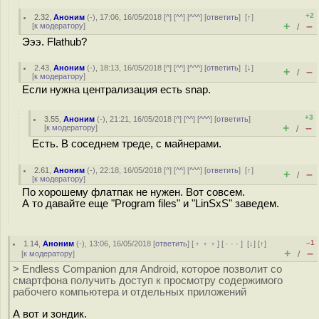
+2
2.32
,
Аноним
(
-
), 17:06, 16/05/2018 [
^
] [
^^
] [
^^^
] [
ответить
]
[
↑
]
+
–
[
к модератору
]
/
Эээ. Flathub?
2.43
,
Аноним
(
-
), 18:13, 16/05/2018 [
^
] [
^^
] [
^^^
] [
ответить
]
[
↓
]
+
–
/
[
к модератору
]
Если нужна централизация есть snap.
+3
3.55
,
Аноним
(
-
), 21:21, 16/05/2018 [
^
] [
^^
] [
^^^
] [
ответить
]
+
–
[
к модератору
]
/
Есть. В соседнем треде, с майнерами.
2.61
,
Аноним
(
-
), 22:18, 16/05/2018 [
^
] [
^^
] [
^^^
] [
ответить
]
[
↑
]
+
–
/
[
к модератору
]
По хорошему флатпак не нужен. Вот совсем.
А то давайте еще "Program files" и "LinSxS" заведем.
–1
1.14
,
Аноним
(
-
), 13:06, 16/05/2018 [
ответить
] [
﹢﹢﹢
] [
· · ·
]
[
↓
] [
↑
]
+
–
[
к модератору
]
/
> Endless Companion для Android, которое позволит со
смартфона получить доступ к просмотру содержимого
рабочего компьютера и отдельных приложений
А вот и зондик.