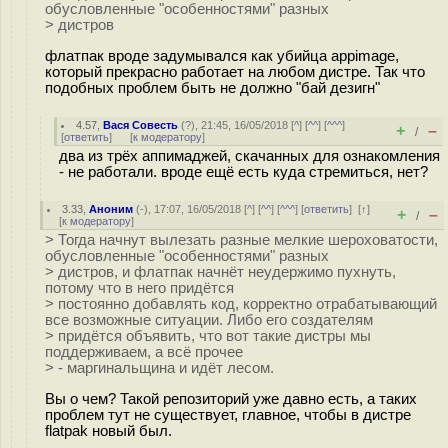
обусловленные "особенностями" разных
> дистров
флатпак вроде задумывался как убийца appimage,
который прекрасно работает на любом дистре. Так что
подобных проблем быть не должно "бай дезигн"
4.57
,
Вася Совесть
(
?
), 21:45, 16/05/2018 [
^
] [
^^
] [
^^^
]
+
–
/
[
ответить
]
[
к модератору
]
два из трёх аппимаджей, скачанных для ознакомления
- не работали. вроде ещё есть куда стремиться, нет?
3.33
,
Аноним
(
-
), 17:07, 16/05/2018 [
^
] [
^^
] [
^^^
] [
ответить
]
[
↑
]
+
–
/
[
к модератору
]
> Тогда начнут вылезать разные мелкие шероховатости,
обусловленные "особенностями" разных
> дистров, и флатпак начнёт неудержимо пухнуть,
потому что в него придётся
> постоянно добавлять код, корректно отрабатывающий
все возможные ситуации. Либо его создателям
> придётся объявить, что вот такие дистры мы
поддерживаем, а всё прочее
> - маргинальщина и идёт лесом.
Вы о чем? Такой репозиторий уже давно есть, а таких
проблем тут не существует, главное, чтобы в дистре
flatpak новый был.