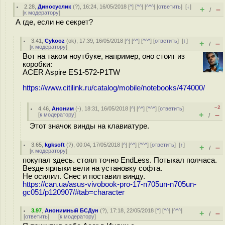
2.28
,
Диносуслик
(
?
), 16:24, 16/05/2018 [
^
] [
^^
] [
^^^
] [
ответить
]
[
↓
]
+
–
/
[
к модератору
]
А где, если не секрет?
3.41
,
Cykooz
(
ok
), 17:39, 16/05/2018 [
^
] [
^^
] [
^^^
] [
ответить
]
[
↓
]
+
–
/
[
к модератору
]
Вот на таком ноутбуке, например, оно стоит из
коробки:
ACER Aspire ES1-572-P1TW
https://www.citilink.ru/catalog/mobile/notebooks/474000/
–2
4.46
,
Аноним
(
-
), 18:31, 16/05/2018 [
^
] [
^^
] [
^^^
] [
ответить
]
+
–
[
к модератору
]
/
Этот значок винды на клавиатуре.
3.65
,
kgksoft
(
?
), 00:04, 17/05/2018 [
^
] [
^^
] [
^^^
] [
ответить
]
[
↑
]
+
–
/
[
к модератору
]
покупал здесь. стоял точно EndLess. Потыкал полчаса.
Везде ярлыки вели на установку софта.
Не осилил. Снес и поставил винду.
https://can.ua/asus-vivobook-pro-17-n705un-n705un-
gc051/p120907/#tab=character
3.97
,
Анонимный БСДун
(
?
), 17:18, 22/05/2018 [
^
] [
^^
] [
^^^
]
+
–
/
[
ответить
]
[
к модератору
]