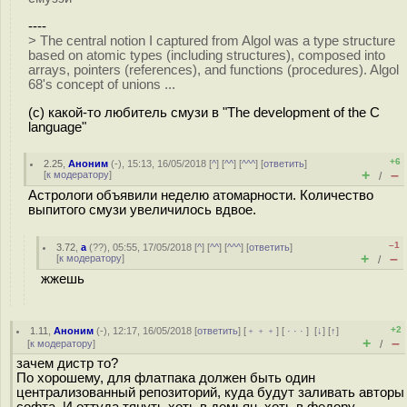
----
> The central notion I captured from Algol was a type structure
based on atomic types (including structures), composed into
arrays, pointers (references), and functions (procedures). Algol
68's concept of unions ...
(c) какой-то любитель смузи в "The development of the C
language"
+6
2.25
,
Аноним
(
-
), 15:13, 16/05/2018 [
^
] [
^^
] [
^^^
] [
ответить
]
+
–
[
к модератору
]
/
Астрологи объявили неделю атомарности. Количество
выпитого смузи увеличилось вдвое.
–1
3.72
,
a
(
??
), 05:55, 17/05/2018 [
^
] [
^^
] [
^^^
] [
ответить
]
+
–
[
к модератору
]
/
жжешь
+2
1.11
,
Аноним
(
-
), 12:17, 16/05/2018 [
ответить
] [
﹢﹢﹢
] [
· · ·
]
[
↓
] [
↑
]
+
–
[
к модератору
]
/
зачем дистр то?
По хорошему, для флатпака должен быть один
централизованный репозиторий, куда будут заливать авторы