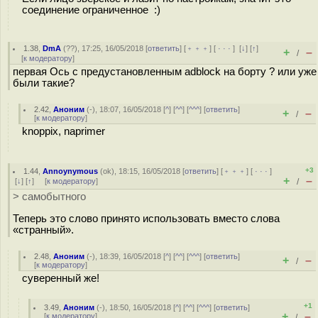
соединение ограниченное :)
1.38
,
DmA
(
??
), 17:25, 16/05/2018 [
ответить
] [
﹢﹢﹢
] [
· · ·
]
[
↓
] [
↑
]
+
–
/
[
к модератору
]
первая Ось с предустановленным adblock на борту ? или уже
были такие?
2.42
,
Аноним
(
-
), 18:07, 16/05/2018 [
^
] [
^^
] [
^^^
] [
ответить
]
+
–
/
[
к модератору
]
knoppix, naprimer
+3
1.44
,
Annoynymous
(
ok
), 18:15, 16/05/2018 [
ответить
] [
﹢﹢﹢
] [
· · ·
]
+
–
[
↓
] [
↑
] [
к модератору
]
/
> самобытного
Теперь это слово принято использовать вместо слова
«странный».
2.48
,
Аноним
(
-
), 18:39, 16/05/2018 [
^
] [
^^
] [
^^^
] [
ответить
]
+
–
/
[
к модератору
]
суверенный же!
+1
3.49
,
Аноним
(
-
), 18:50, 16/05/2018 [
^
] [
^^
] [
^^^
] [
ответить
]
+
–
[
к модератору
]
/