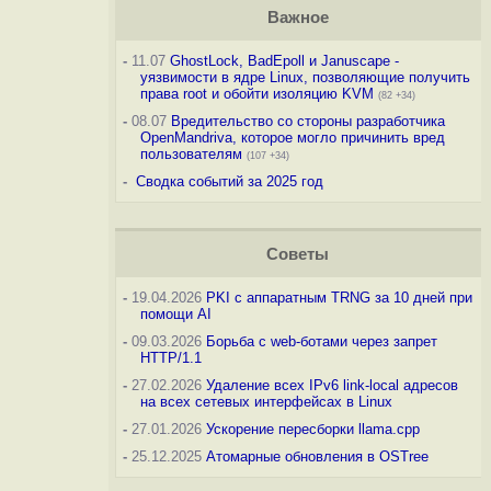
Важное
-
11.07
GhostLock, BadEpoll и Januscape -
уязвимости в ядре Linux, позволяющие получить
права root и обойти изоляцию KVM
(82 +34)
-
08.07
Вредительство со стороны разработчика
OpenMandriva, которое могло причинить вред
пользователям
(107 +34)
-
Сводка событий за 2025 год
Советы
-
19.04.2026
PKI с аппаратным TRNG за 10 дней при
помощи AI
-
09.03.2026
Борьба с web-ботами через запрет
HTTP/1.1
-
27.02.2026
Удаление всех IPv6 link-local адресов
на всех сетевых интерфейсах в Linux
-
27.01.2026
Ускорение пересборки llama.cpp
-
25.12.2025
Атомарные обновления в OSTree