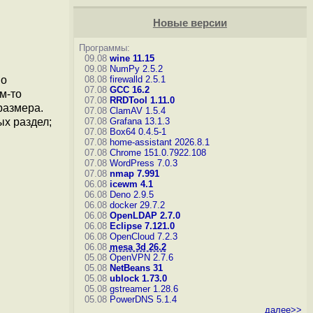
Новые версии
Программы:
09.08
wine 11.15
09.08
NumPy 2.5.2
но
08.08
firewalld 2.5.1
07.08
GCC 16.2
м-то
07.08
RRDTool 1.11.0
размера.
07.08
ClamAV 1.5.4
х раздел;
07.08
Grafana 13.1.3
07.08
Box64 0.4.5-1
07.08
home-assistant 2026.8.1
07.08
Chrome 151.0.7922.108
07.08
WordPress 7.0.3
07.08
nmap 7.991
06.08
icewm 4.1
06.08
Deno 2.9.5
06.08
docker 29.7.2
06.08
OpenLDAP 2.7.0
06.08
Eclipse 7.121.0
06.08
OpenCloud 7.2.3
06.08
mesa 3d 26.2
05.08
OpenVPN 2.7.6
05.08
NetBeans 31
05.08
ublock 1.73.0
05.08
gstreamer 1.28.6
05.08
PowerDNS 5.1.4
далее>>