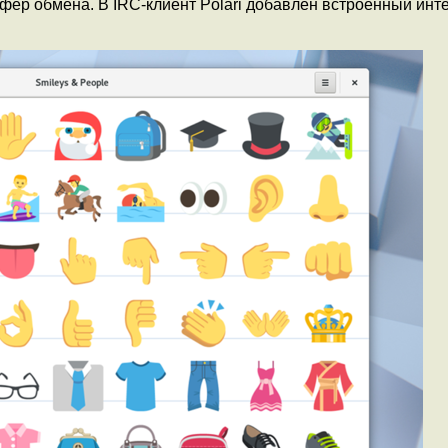
уфер обмена. В IRC-клиент Polari добавлен встроенный ин