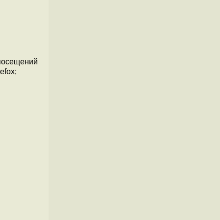
 посещений
efox;