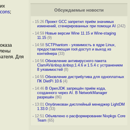
ких
Обсуждаемые новости
Icons
;
-
15:26
Проект GCC запретил приём значимых
изменений, сгенерированных при помощи AI
(242)
-
14:59
Новые версии Wine 11.15 и Wine-staging
11.15
(9)
показа
-
14:58
SCTPhantom - уязвимость в ядре Linux,
предоставляющая root-доступ и выход из
влены
контейнера
(33)
вателя. Для
-
14:56
Обновление антивирусного пакета
ClamAV&nbsp;&nbsp;1.4.6 и 1.5.4 с устранением
8 уязвимостей
(8)
-
14:55
Обновление дистрибутива для одноплатных
ПК DietPi 10.6
(4)
-
14:46
В OpenJDK запрещён приём кода,
созданного через AI. В NetworkManager
разрешён
(86)
-
13:01
Опубликован дисплейный менеджер LightDM
1.33.0
(33)
-
12:51
Объявлено о расформировании Nixpkgs Core
Team
(65)