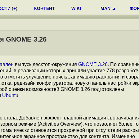
ОСТИ
(
+
)
КОНТЕНТ
WIKI
MAN'ы
ФО
ия GNOME 3.26
тавлен
выпуск десктоп-окружения
GNOME 3.26
. По сравнен
ний, в реализации которых приняли участие 778 разработч
о отметить улучшение поиска, анимацию раскрытия и свор
лотка, редизайн конфигуратора, новую панель настройки эк
строй оценки возможностей GNOME 3.26 подготовлены
и
Ubuntu
.
о стола: Добавлен эффект плавной анимации сворачивани
зорном режиме (Activities Overview), что позволяет более т
втоматически становится прозрачной при отсутствии раскр
лнительное экранное пространство для контента. Изменено