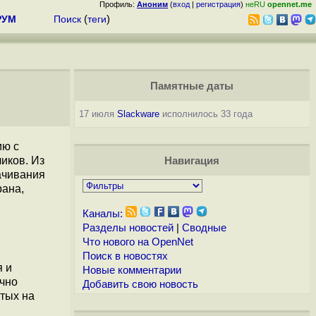
Профиль:
Аноним
(
вход
|
регистрация
)
неRU
opennet.me
РУМ
Поиск
(
теги
)
Памятные даты
17 июля
Slackware
исполнилось 33 года
ию с
иков. Из
Навигация
ачивания
рана,
Каналы:
Разделы новостей
|
Сводные
Что нового на OpenNet
Поиск в новостях
я и
Новые комментарии
очно
Добавить свою новость
ытых на