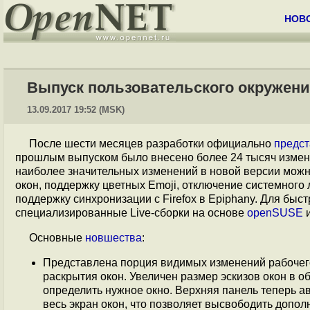
НОВ
Выпуск пользовательского окружен
13.09.2017 19:52 (MSK)
После шести месяцев разработки официально
предс
прошлым выпуском было внесено более 24 тысяч измене
наиболее значительных изменений в новой версии можн
окон, поддержку цветных Emoji, отключение системного 
поддержку синхронизации с Firefox в Epiphany. Для бы
специализированные Live-сборки на основе
openSUSE
Основные
новшества
:
Представлена порция видимых изменений рабочег
раскрытия окон. Увеличен размер эскизов окон в об
определить нужное окно. Верхняя панель теперь а
весь экран окон, что позволяет высвободить допо