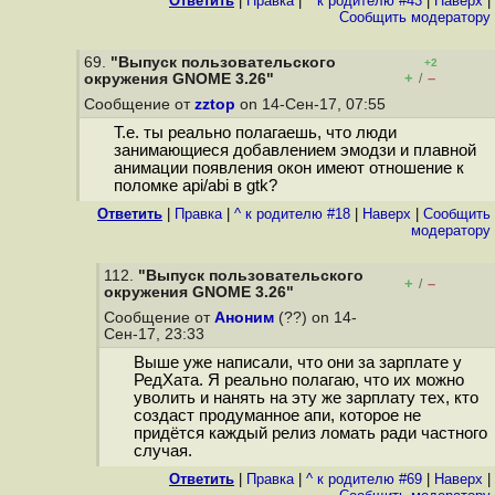
Ответить
|
Правка
|
^ к родителю #43
|
Наверх
|
Cообщить модератору
69.
"Выпуск пользовательского
+2
+
–
окружения GNOME 3.26"
/
Сообщение от
zztop
on 14-Сен-17, 07:55
Т.е. ты реально полагаешь, что люди
занимающиеся добавлением эмодзи и плавной
анимации появления окон имеют отношение к
поломке api/abi в gtk?
Ответить
|
Правка
|
^ к родителю #18
|
Наверх
|
Cообщить
модератору
112.
"Выпуск пользовательского
+
–
/
окружения GNOME 3.26"
Сообщение от
Аноним
(??) on 14-
Сен-17, 23:33
Выше уже написали, что они за зарплате у
РедХата. Я реально полагаю, что их можно
уволить и нанять на эту же зарплату тех, кто
создаст продуманное апи, которое не
придётся каждый релиз ломать ради частного
случая.
Ответить
|
Правка
|
^ к родителю #69
|
Наверх
|