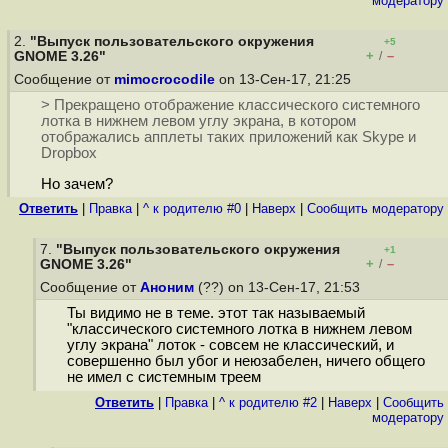
модератору
2.
"Выпуск пользовательского окружения
+5
+
–
GNOME 3.26"
/
Сообщение от
mimocrocodile
on 13-Сен-17, 21:25
> Прекращено отображение классического системного
лотка в нижнем левом углу экрана, в котором
отображались апплеты таких приложений как Skype и
Dropbox
Но зачем?
Ответить
|
Правка
|
^ к родителю #0
|
Наверх
|
Cообщить модератору
7.
"Выпуск пользовательского окружения
+1
+
–
GNOME 3.26"
/
Сообщение от
Аноним
(??) on 13-Сен-17, 21:53
Ты видимо не в теме. этот так называемый
"классического системного лотка в нижнем левом
углу экрана" лоток - совсем не классический, и
совершенно был убог и неюзабелен, ничего общего
не имел с системным треем
Ответить
|
Правка
|
^ к родителю #2
|
Наверх
|
Cообщить
модератору