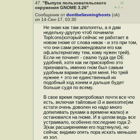
47.
"Выпуск пользовательского
+1
+
–
окружения GNOME 3.26"
/
Сообщение от
dontbelieveinghosts
(ok)
on 14-Сен-17, 03:30
Не знаю как там апологеты, а я дам
недельку-другую чтоб починили
TopIcons(который сейчас не работает в
новом гноме от слова никак - и это при том,
что они сами рекомендовали его как
оф.альтернативу тем, кому нужен трей).
Если не починят - свалю туда где DE
удобней, хотя как ни прискорбно это
признавать, именно гном был самым
удобным вариантом для меня. Но трей
нужнее + это не единственный их
подобный ход конем и дальше будет
больше судя по всему.
В свое время перепробовал почти все что
есть, включая тайловые i3 и awesome(им
кстати очень доволен но надо много
допиливать руками а времени жалко) и
остановился на гноме. И в целом ведь все
устраивало, особенно последние года 2-
3(как расширениями его подтянули), но
сейчас видимо опять пора искать меньшее
из зол.