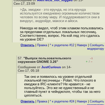
Сообщение от
AlexYeCu_not_logged
on 13-
Сен-17, 23:09
>Да, эмоджи - это ерунда, но эта ерунда
используется ежедневно огромным количеством
человек по всему миру. И поддерживаются они в
виндоус, андройде, макоси и айоси.
Никогда не видел, чтоб этим хламом пользовались
за пределами отдельных локальных песочниц.
Соответственно, вопрос. На кой ляд это сдалось
на уровне DE?
Ответить
|
Правка
|
^ к родителю #12
|
Наверх
|
Cообщить
модератору
57.
"Выпуск пользовательского
–1
+
–
окружения GNOME 3.26"
/
Сообщение от
JustCurious
on 14-
Сен-17, 05:18
Так оно и появилось на уровне отдельной
локальной песочницы - Polari. Что плохого в
емоджи в IRC-клиенте? Не нравится - не
пользуйтесь. Это же не единственный и не
главный пункт в чейнджлоге, чтобы так за него
цепляться.
Ответить
|
Правка
|
^ к родителю #24
|
Наверх
|
Cообщить
модератору