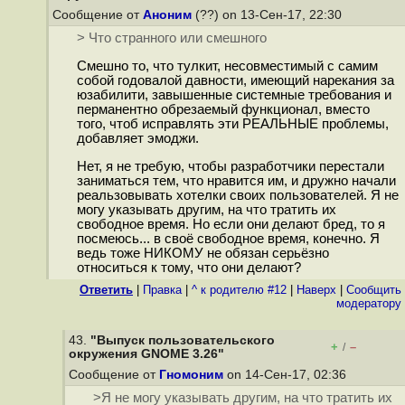
Сообщение от
Аноним
(??) on 13-Сен-17, 22:30
> Что странного или смешного
Смешно то, что тулкит, несовместимый с самим
собой годовалой давности, имеющий нарекания за
юзабилити, завышенные системные требования и
перманентно обрезаемый функционал, вместо
того, чтоб исправлять эти РЕАЛЬНЫЕ проблемы,
добавляет эмоджи.
Нет, я не требую, чтобы разработчики перестали
заниматься тем, что нравится им, и дружно начали
реальзовывать хотелки своих пользователей. Я не
могу указывать другим, на что тратить их
свободное время. Но если они делают бред, то я
посмеюсь... в своё свободное время, конечно. Я
ведь тоже НИКОМУ не обязан серьёзно
относиться к тому, что они делают?
Ответить
|
Правка
|
^ к родителю #12
|
Наверх
|
Cообщить
модератору
43.
"Выпуск пользовательского
+
–
/
окружения GNOME 3.26"
Сообщение от
Гномоним
on 14-Сен-17, 02:36
>Я не могу указывать другим, на что тратить их