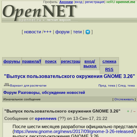
Профиль:
Аноним
(
вход
|
регистрация
)
неRU
opennet.me
[
новости
/
+++
|
форум
|
теги
|
]
форумы
правила/FAQ
поиск
регистрация
вход/
слежка
выход
RSS
"Выпуск пользовательского окружения GNOME 3.26"
Вариант для распечатки
Пред. тема
|
След. тема
Форум
Разговоры, обсуждение новостей
Изначальное сообщение
[
Отслеживать
]
"Выпуск пользовательского окружения GNOME 3.26"
+
–
/
Сообщение от
opennews
(??) on 13-Сен-17, 21:22
После шести месяцев разработки официально представл
(
https://www.gnome.org/news/2017/09/gnome-3-26-released
/)
выпуск десктоп-окружения GNOME 3.26