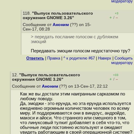
модератору
118.
"Выпуск пользовательского
+3
+
–
окружения GNOME 3.26"
/
Сообщение от
Аноним
(??) on 15-
Сен-17, 08:28
> передать послание голосом с дубляжем
эмоций
Передавать эмоции голосом недостаточно тру?
Ответить
|
Правка
|
^ к родителю #67
|
Наверх
|
Cообщить
модератору
12.
"Выпуск пользовательского
+33
+
–
окружения GNOME 3.26"
/
Сообщение от
Аноним
(??) on 13-Сен-17, 22:12
Как же вы достали этим наигранным сарказмом по
любому поводу.
Да, эмоджи - это ерунда, но эта ерунда используется
ежедневно огромным количеством человек по всему
миру. И поддерживаются они в виндоус, андройде,
макоси и айоси. Что странного или смешного в том,
что линуксовый тулкит добавляет в себя что-то, что
обычные люди постоянно используют и ожидают
увидеть работающим в своей операционной системе?