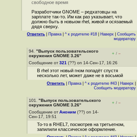
свободное время
Разработчики GNOME – редхатовцы на
зарплате так-то. Им как раз указывает, что
должно быть в новыом rhel, живой и осязаемый
дядя сверху.
Ответить
|
Правка
|
^ к родителю #18
|
Наверх
|
Cообщить
модератору
94.
"Выпуск пользовательского
+
–
/
окружения GNOME 3.26"
Сообщение от
321
(??) on 14-Сен-17, 16:26
В rhel этот новый гном попадёт спустя
несколько лет, может даже не в восьмой
Ответить
|
Правка
|
^ к родителю #43
|
Наверх
|
Cообщить модератору
101.
"Выпуск пользовательского
+
–
/
окружения GNOME 3.26"
Сообщение от
Аноним
(??) on 14-
Сен-17, 19:51
То-то в RHEL7, посмотрев на третьегном,
запилили классическое оформление.