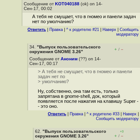
Сообщение от
KOT040188
(ok) on 14-
Сен-17, 00:02
А тебя не смущает, что в гномео и панели задач
нет по умолчанию?
Ответить
|
Правка
|
^ к родителю #21
|
Наверх
|
Cообщить
модератору
34.
"Выпуск пользовательского
+
–
/
окружения GNOME 3.26"
Сообщение от
Аноним
(??) on 14-
Сен-17, 00:17
> А тебя не смущает, что в гномео и панели
задач нет по
> умолчанию?
Ну, собственно, она там есть, только
запрятана в gnome-shell, док, который
появляется после нажатия на клавишу Super -
- это оно.
Ответить
|
Правка
|
^ к родителю #33
|
Наверх
|
Cообщить модератору
62.
"Выпуск пользовательского
+3
+
–
окружения GNOME 3.26"
/