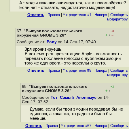
А эмодзи какашки анимируется, как в новом айфоне?
Если нет - отказать, недостаточно модный еще!
Ответить
|
Правка
|
^ к родителю #1
|
Наверх
|
Cообщить
модератору
67.
"Выпуск пользовательского
–3
+
–
окружения GNOME 3.26"
/
Сообщение от
iPony
on 14-Сен-17, 07:40
Зря иронизируешь.
Я вот смотрел презентацию Apple - возможность
передать послание голосом с дубляжем эмоций
того же единорога - это нереально круто.
Ответить
|
Правка
|
^ к родителю #9
|
Наверх
|
Cообщить
модератору
68.
"Выпуск пользовательского
+2
+
–
окружения GNOME 3.26"
/
Сообщение от
Тот_Самый_Анонимус
on 14-
Сен-17, 07:52
Думаю, если бы твои эмоции передавал бы не
единорог, а какaшка, то радости было бы
меньше.
Ответить
|
Правка
|
^ к родителю #67
|
Наверх
|
Cообщить