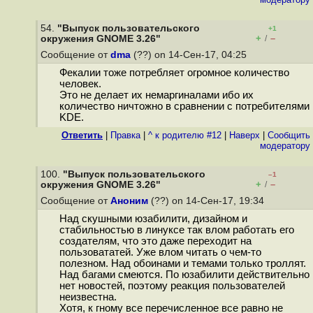
54.
"Выпуск пользовательского
+1
+
–
окружения GNOME 3.26"
/
Сообщение от
dma
(??) on 14-Сен-17, 04:25
Фекалии тоже потребляет огромное количество
человек.
Это не делает их немаргиналами ибо их
количество ничтожно в сравнении с потребителями
KDE.
Ответить
|
Правка
|
^ к родителю #12
|
Наверх
|
Cообщить
модератору
100.
"Выпуск пользовательского
–1
+
–
окружения GNOME 3.26"
/
Сообщение от
Аноним
(??) on 14-Сен-17, 19:34
Над скушными юзабилити, дизайном и
стабильностью в линуксе так влом работать его
создателям, что это даже переходит на
пользовататей. Уже влом читать о чем-то
полезном. Над обоинами и темами только троллят.
Над багами смеются. По юзабилити действительно
нет новостей, поэтому реакция пользователей
неизвестна.
Хотя, к гному все перечисленное все равно не