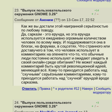
Cообщить модератору
23.
"Выпуск пользовательского
+14
+
–
окружения GNOME 3.26"
/
Сообщение от
Аноним
(??) on 13-Сен-17, 22:52
Как же вы достали этой наигранной серьёзностью
по любому поводу.
Да, сарказм - это ерунда, но эта ерунда
используется ежедневно огромным количеством
человек по всему миру. И поддерживается она в
блогах, на форумах, в соцсетях. Что странного или
доставучего в том, что человек использует в
комментариях на опеннете что-то, что обычные
люди постоянно используют и ожидают увидеть в
своей онлайн-среде обитания? Не может каждый
комментарий быть крутой революционной идеей,
меняющей всё. Кому-то приходится работать над
"скучными" серьёзными комментариями, кому-то
приходится работать над "скучной" ерундой вроде
сарказма.
Ответить
|
Правка
|
^ к родителю #12
|
Наверх
|
Cообщить
модератору
24.
"Выпуск пользовательского
+3
+
–
окружения GNOME 3.26"
/