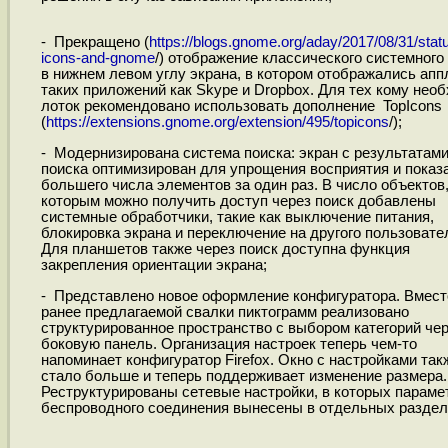
- Прекращено (
https://blogs.gnome.org/aday/2017/08/31/stat
icons-and-gnome
/) отображение классического системного
в нижнем левом углу экрана, в котором отображались ап
таких приложений как Skype и Dropbox. Для тех кому нео
лоток рекомендовано использовать дополнение TopIcons
(
https://extensions.gnome.org/extension/495/topicons
/);
- Модернизирована система поиска: экран с результатам
поиска оптимизирован для упрощения восприятия и показ
большего числа элементов за один раз. В число объектов,
которым можно получить доступ через поиск добавлены
системные обработчики, такие как выключение питания,
блокировка экрана и переключение на другого пользовате
Для планшетов также через поиск доступна функция
закрепления ориентации экрана;
- Представлено новое оформление конфигуратора. Вмест
ранее предлагаемой свалки пиктограмм реализовано
структурированное пространство с выбором категорий че
боковую панель. Организация настроек теперь чем-то
напоминает конфигуратор Firefox. Окно с настройками так
стало больше и теперь поддерживает изменение размера.
Реструктурированы сетевые настройки, в которых параме
беспроводного соединения вынесены в отдельных раздел