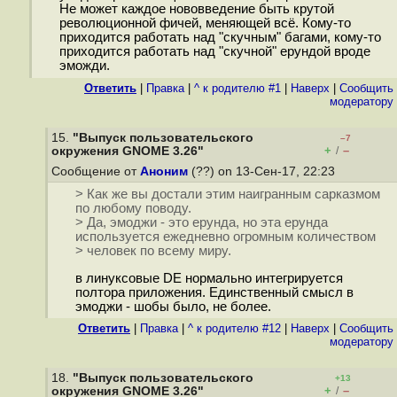
Не может каждое нововведение быть крутой
революционной фичей, меняющей всё. Кому-то
приходится работать над "скучным" багами, кому-то
приходится работать над "скучной" ерундой вроде
эможди.
Ответить
|
Правка
|
^ к родителю #1
|
Наверх
|
Cообщить
модератору
15.
"Выпуск пользовательского
–7
+
–
окружения GNOME 3.26"
/
Сообщение от
Аноним
(??) on 13-Сен-17, 22:23
> Как же вы достали этим наигранным сарказмом
по любому поводу.
> Да, эмоджи - это ерунда, но эта ерунда
используется ежедневно огромным количеством
> человек по всему миру.
в линуксовые DE нормально интегрируется
полтора приложения. Единственный смысл в
эмоджи - шобы было, не более.
Ответить
|
Правка
|
^ к родителю #12
|
Наверх
|
Cообщить
модератору
18.
"Выпуск пользовательского
+13
+
–
окружения GNOME 3.26"
/