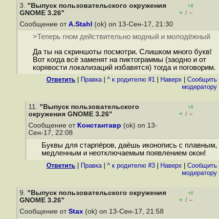
3.
"Выпуск пользовательского окружения
+8
+
–
GNOME 3.26"
/
Сообщение от
A.Stahl
(ok) on 13-Сен-17, 21:30
>Теперь гном действительно модный и молодёжный
Да ты на скриншоты посмотри. Слишком много букв!
Вот когда всё заменят на пиктограммы (заодно и от
корявости локализаций избавятся) тогда и поговорим.
Ответить
|
Правка
|
^ к родителю #1
|
Наверх
|
Cообщить
модератору
11.
"Выпуск пользовательского
+8
+
–
окружения GNOME 3.26"
/
Сообщение от
Константавр
(ok) on 13-
Сен-17, 22:08
Буквы для старпёров, даёшь иконопись с плавным,
медленным и неотключаемым появлением окон!
Ответить
|
Правка
|
^ к родителю #3
|
Наверх
|
Cообщить
модератору
9.
"Выпуск пользовательского окружения
+6
+
–
GNOME 3.26"
/
Сообщение от
Stax
(ok) on 13-Сен-17, 21:58