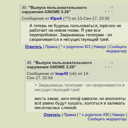
30.
"Выпуск пользовательского
+3
+
–
окружения GNOME 3.26"
/
Сообщение от
Юрий
(??) on 13-Сен-17, 23:50
А теперь не будешь пользоваться, topicons не
работает на новом гноме. Я уже все
перепробовал. Закрываешь телеграм - он
сворачивается в несуществующий трей.
Ответить
|
Правка
|
^ к родителю #21
|
Наверх
|
Cообщить
модератору
45.
"Выпуск пользовательского
+1
+
–
окружения GNOME 3.26"
/
Сообщение от
leap42
(ok) on 14-
Сен-17, 02:54
> Закрываешь телеграм - он сворачивается в
несуществующий трей
жесть какая, зато emoji завезли. но апологеты
всё равно будут кушать, колоться и заливать
несогласных слюной.
Ответить
|
Правка
|
^ к родителю #30
|
Наверх
|
Cообщить модератору