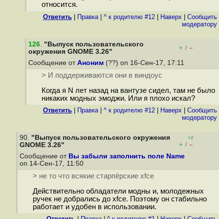
относится.
Ответить
|
Правка
|
^ к родителю #12
|
Наверх
|
Cообщить
модератору
126
.
"Выпуск пользовательского
+
–
/
окружения GNOME 3.26"
Сообщение от
Аноним
(??) on 16-Сен-17, 17:11
> И поддерживаются они в виндоус
Когда я N лет назад на вантузе сидел, там не было
никаких модных эмоджи. Или я плохо искал?
Ответить
|
Правка
|
^ к родителю #12
|
Наверх
|
Cообщить
модератору
90.
"Выпуск пользовательского окружения
+2
+
–
GNOME 3.26"
/
Сообщение от
Вы забыли заполнить поле Name
on 14-Сен-17, 11:50
> не то что всякие старпёрские xfce
Действительно обладатели модны и, молодежных
ручек не добрались до xfce. Поэтому он стабильно
работает и удобен в использовании.
Ответить
|
Правка
|
^ к родителю #1
|
Наверх
|
Cообщить