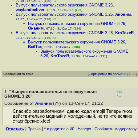
09:10 , 15-Сен-17, (120)
–1
Выпуск пользовательского окружения GNOME 3.26
,
waylandbeliver
,
16:29 , 15-Сен-17, (
123
)
Выпуск пользовательского окружения GNOME 3.26
,
Аноним
,
21:37 , 16-Сен-17, (
128
)
+2
Выпуск пользовательского окружения GNOME 3.26
,
Онаним
,
07:16 , 31-Окт-17, (
134
)
Выпуск пользовательского окружения GNOME 3.26
,
KroTozeR
,
02:27 , 17-Сен-17, (
129
)
+2
Выпуск пользовательского окружения GNOME 3.26
,
ВсёТак
,
21:33 , 17-Сен-17, (
130
)
Выпуск пользовательского окружения GNOME
3.26
,
KroTozeR
,
21:36 , 17-Сен-17, (
131
)
Сообщения по теме
[
Сортировка по времени
|
RSS
]
1.
"Выпуск пользовательского окружения
+13
+
–
GNOME 3.26"
/
Сообщение от
Аноним
(??) on 13-Сен-17, 21:22
Спасибо разработчикам, давно ждал emoji! Теперь гном
действительно модный и молодёжный, не то что всякие
старпёрские xfce!
Ответить
|
Правка
|
^ к родителю #0
|
Наверх
|
Cообщить модератору