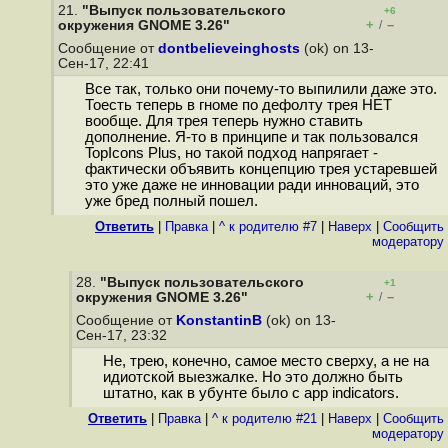
21.
"Выпуск пользовательского
+6
+
–
окружения GNOME 3.26"
/
Сообщение от
dontbelieveinghosts
(ok) on 13-
Сен-17, 22:41
Все так, только они почему-то выпилили даже это.
Тоесть теперь в гноме по дефолту трея НЕТ
вообще. Для трея теперь нужно ставить
дополнение. Я-то в принципе и так пользовался
TopIcons Plus, но такой подход напрягает -
фактически объявить концепцию трея устаревшей
это уже даже не инновации ради инноваций, это
уже бред полный пошел.
Ответить
|
Правка
|
^ к родителю #7
|
Наверх
|
Cообщить
модератору
28.
"Выпуск пользовательского
+1
+
–
окружения GNOME 3.26"
/
Сообщение от
KonstantinB
(ok) on 13-
Сен-17, 23:32
Не, трею, конечно, самое место сверху, а не на
идиотской выезжалке. Но это должно быть
штатно, как в убунте было с app indicators.
Ответить
|
Правка
|
^ к родителю #21
|
Наверх
|
Cообщить
модератору