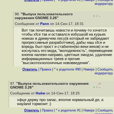
модератору
98.
"Выпуск пользовательского
+
–
/
окружения GNOME 3.26"
Сообщение от
Pann
on 14-Сен-17, 18:31
Вот так почитаешь новости и почему-то хочется
чтобы xfce так и оставался избушкой на курьих
ножках в дремучем лесу(в который не забредают
прогрессивные разработчики), дабы наш xfce и
впредь был прост и стабилен(во веки веков) и не
коснулась его мода, "молодежность", перемещение
кнопок налево-направо, цветные эмодзи, удаление
информационных треев и прочие
"высокотехнологичные нововведения".
Ответить
|
Правка
|
^ к родителю #90
|
Наверх
|
Cообщить
модератору
97.
"Выпуск пользовательского окружения
–1
+
–
GNOME 3.26"
/
Сообщение от
Нэйм
on 14-Сен-17, 18:25
хфце держу про запас, вполне нормальный де, а
wayland тормозит ;)
Ответить
|
Правка
|
^ к родителю #1
|
Наверх
|
Cообщить