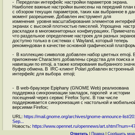
- Переделан интерфейс настройки параметров экрана.
Наиболее важные настройки вынесены на передний план 
с обзором текущих параметров, таких как выбранное в да
момент разрешение. Добавлен инструмент для
изменения уровня масштабирования элементов интерфей
экранах с высокой плотностью пикселей. Упрощена настр
раскладки в многомониторных конфигурациях. Примечате
что раздельное определение настроек для разных экрано
доступно только в системах с Wayland, который теперь
рекомендован в качестве основной графической платфор
- В коллекцию символов добавлен набор цветных emoji. 
приложении Characters добавлены средства для поиска и
навигации по emoji, а также копирования выбранного значк
буфер обмена. В IRC-клиент Polari добавлен встроенный
интерфейс для выбора emoji;
- В web-браузере Epiphany (GNOME Web) реализована
поддержка синхронизации закладок, паролей и истории
посещений через сервис Firefox Sync. В том числе
поддерживается синхронизация с настольной и мобильно
версиями Firefox;
URL:
https://mail.gnome.org/archives/gnome-announce-list/20
Sep...
Новость:
https://www.opennet.ru/opennews/art.shtml?num=4
Ответить
|
Правка
|
Cообщить мод