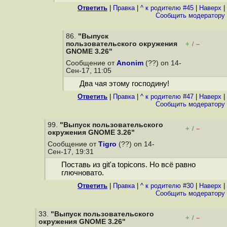
Ответить
|
Правка
|
^ к родителю #45
|
Наверх
|
Cообщить модератору
86.
"Выпуск
пользовательского окружения
+
–
/
GNOME 3.26"
Сообщение от
Anonim
(??) on 14-
Сен-17, 11:05
Два чая этому господину!
Ответить
|
Правка
|
^ к родителю #47
|
Наверх
|
Cообщить модератору
99.
"Выпуск пользовательского
+
–
/
окружения GNOME 3.26"
Сообщение от
Tigro
(??) on 14-
Сен-17, 19:31
Поставь из git'а topicons. Но всё равно
глючновато.
Ответить
|
Правка
|
^ к родителю #30
|
Наверх
|
Cообщить модератору
33.
"Выпуск пользовательского
+
–
/
окружения GNOME 3.26"