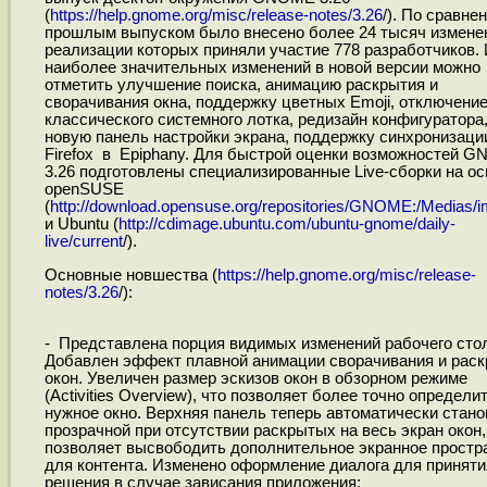
(
https://help.gnome.org/misc/release-notes/3.26
/). По сравне
прошлым выпуском было внесено более 24 тысяч изменен
реализации которых приняли участие 778 разработчиков. 
наиболее значительных изменений в новой версии можно
отметить улучшение поиска, анимацию раскрытия и
сворачивания окна, поддержку цветных Emoji, отключени
классического системного лотка, редизайн конфигуратора
новую панель настройки экрана, поддержку синхронизаци
Firefox в Epiphany. Для быстрой оценки возможностей 
3.26 подготовлены специализированные Live-сборки на ос
openSUSE
(
http://download.opensuse.org/repositories/GNOME:/Medias/im
и Ubuntu (
http://cdimage.ubuntu.com/ubuntu-gnome/daily-
live/current
/).
Основные новшества (
https://help.gnome.org/misc/release-
notes/3.26
/):
- Представлена порция видимых изменений рабочего сто
Добавлен эффект плавной анимации сворачивания и рас
окон. Увеличен размер эскизов окон в обзорном режиме
(Activities Overview), что позволяет более точно определи
нужное окно. Верхняя панель теперь автоматически стано
прозрачной при отсутствии раскрытых на весь экран окон,
позволяет высвободить дополнительное экранное простр
для контента. Изменено оформление диалога для приняти
решения в случае зависания приложения;