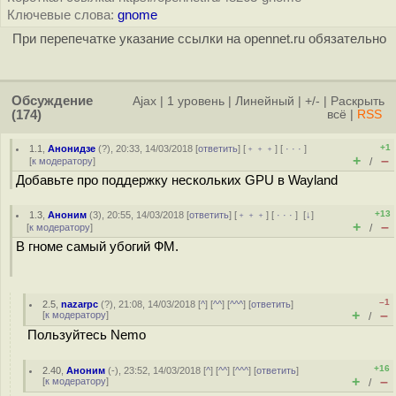
Ключевые слова:
gnome
При перепечатке указание ссылки на opennet.ru обязательно
Обсуждение
Ajax
|
1 уровень
|
Линейный
|
+/-
|
Раскрыть
(174)
всё
|
RSS
+1
1.1
,
Анонидзе
(
?
), 20:33, 14/03/2018 [
ответить
] [
﹢﹢﹢
] [
· · ·
]
+
–
[
к модератору
]
/
Добавьте про поддержку нескольких GPU в Wayland
+13
1.3
,
Аноним
(
3
), 20:55, 14/03/2018 [
ответить
] [
﹢﹢﹢
] [
· · ·
]
[
↓
]
+
–
[
к модератору
]
/
В гноме самый убогий ФМ.
–1
2.5
,
nazarpc
(
?
), 21:08, 14/03/2018 [
^
] [
^^
] [
^^^
] [
ответить
]
+
–
[
к модератору
]
/
Пользуйтесь Nemo
+16
2.40
,
Аноним
(
-
), 23:52, 14/03/2018 [
^
] [
^^
] [
^^^
] [
ответить
]
+
–
[
к модератору
]
/