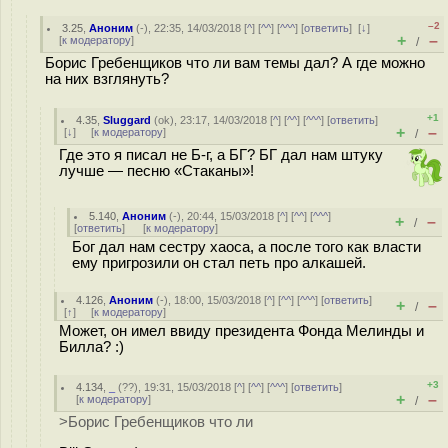
–2
3.25
,
Аноним
(
-
), 22:35, 14/03/2018 [
^
] [
^^
] [
^^^
] [
ответить
]
[
↓
]
+
–
[
к модератору
]
/
Борис Гребенщиков что ли вам темы дал? А где можно
на них взглянуть?
+1
4.35
,
Sluggard
(
ok
), 23:17, 14/03/2018 [
^
] [
^^
] [
^^^
] [
ответить
]
+
–
[
↓
] [
к модератору
]
/
Где это я писал не Б-г, а БГ? БГ дал нам штуку
лучше — песню «Стаканы»!
5.140
,
Аноним
(
-
), 20:44, 15/03/2018 [
^
] [
^^
] [
^^^
]
+
–
/
[
ответить
]
[
к модератору
]
Бог дал нам сестру хаоса, а после того как власти
ему пригрозили он стал петь про алкашей.
4.126
,
Аноним
(
-
), 18:00, 15/03/2018 [
^
] [
^^
] [
^^^
] [
ответить
]
+
–
/
[
↑
] [
к модератору
]
Может, он имел ввиду президента Фонда Мелинды и
Билла? :)
+3
4.134
,
_
(
??
), 19:31, 15/03/2018 [
^
] [
^^
] [
^^^
] [
ответить
]
+
–
[
к модератору
]
/
>Борис Гребенщиков что ли