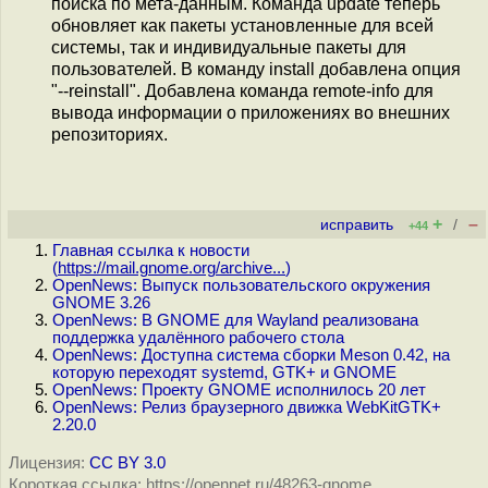
поиска по мета-данным. Команда update теперь
обновляет как пакеты установленные для всей
системы, так и индивидуальные пакеты для
пользователей. В команду install добавлена опция
"--reinstall". Добавлена команда remote-info для
вывода информации о приложениях во внешних
репозиториях.
+
–
исправить
/
+44
Главная ссылка к новости
(
https://mail.gnome.org/archive...
)
OpenNews: Выпуск пользовательского окружения
GNOME 3.26
OpenNews: В GNOME для Wayland реализована
поддержка удалённого рабочего стола
OpenNews: Доступна система сборки Meson 0.42, на
которую переходят systemd, GTK+ и GNOME
OpenNews: Проекту GNOME исполнилось 20 лет
OpenNews: Релиз браузерного движка WebKitGTK+
2.20.0
Лицензия:
CC BY 3.0
Короткая ссылка: https://opennet.ru/48263-gnome