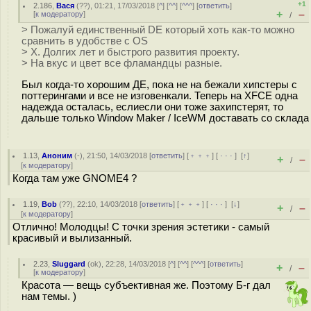
+1
2.186
,
Вася
(
??
), 01:21, 17/03/2018 [
^
] [
^^
] [
^^^
] [
ответить
]
+
–
[
к модератору
]
/
> Пожалуй единственный DE который хоть как-то можно
сравнить в удобстве с OS
> X. Долгих лет и быстрого развития проекту.
> На вкус и цвет все фламандцы разные.
Был когда-то хорошим ДЕ, пока не на бежали хипстеры с
поттерингами и все не изговенкали. Теперь на XFCE одна
надежда осталась, еслиесли они тоже захипстерят, то
дальше только Window Maker / IceWM доставать со склада
1.13
,
Аноним
(
-
), 21:50, 14/03/2018 [
ответить
] [
﹢﹢﹢
] [
· · ·
]
[
↑
]
+
–
/
[
к модератору
]
Когда там уже GNOME4 ?
1.19
,
Bob
(
??
), 22:10, 14/03/2018 [
ответить
] [
﹢﹢﹢
] [
· · ·
]
[
↓
]
+
–
/
[
к модератору
]
Отлично! Молодцы! С точки зрения эстетики - самый
красивый и вылизанный.
2.23
,
Sluggard
(
ok
), 22:28, 14/03/2018 [
^
] [
^^
] [
^^^
] [
ответить
]
+
–
/
[
к модератору
]
Красота — вещь субъективная же. Поэтому Б-г дал
нам темы. )