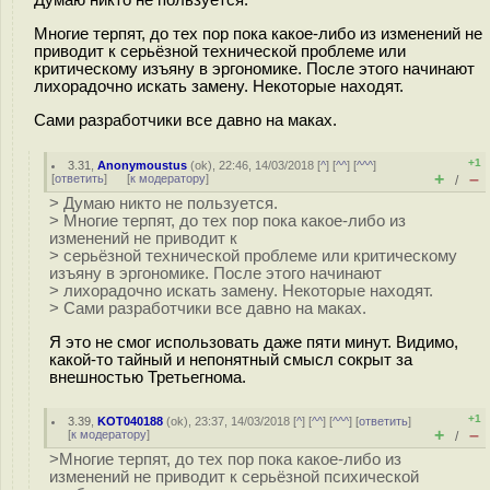
Думаю никто не пользуется.
Многие терпят, до тех пор пока какое-либо из изменений не
приводит к серьёзной технической проблеме или
критическому изъяну в эргономике. После этого начинают
лихорадочно искать замену. Некоторые находят.
Сами разработчики все давно на маках.
+1
3.31
,
Anonymoustus
(
ok
), 22:46, 14/03/2018 [
^
] [
^^
] [
^^^
]
+
–
[
ответить
]
[
к модератору
]
/
> Думаю никто не пользуется.
> Многие терпят, до тех пор пока какое-либо из
изменений не приводит к
> серьёзной технической проблеме или критическому
изъяну в эргономике. После этого начинают
> лихорадочно искать замену. Некоторые находят.
> Сами разработчики все давно на маках.
Я это не смог использовать даже пяти минут. Видимо,
какой-то тайный и непонятный смысл сокрыт за
внешностью Третьегнома.
+1
3.39
,
KOT040188
(
ok
), 23:37, 14/03/2018 [
^
] [
^^
] [
^^^
] [
ответить
]
+
–
[
к модератору
]
/
>Многие терпят, до тех пор пока какое-либо из
изменений не приводит к серьёзной психической