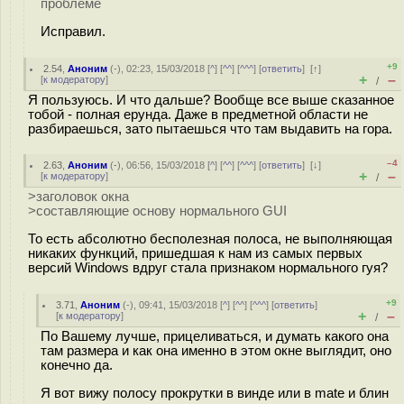
проблеме
Исправил.
+9
2.54
,
Аноним
(
-
), 02:23, 15/03/2018 [
^
] [
^^
] [
^^^
] [
ответить
]
[
↑
]
+
–
[
к модератору
]
/
Я пользуюсь. И что дальше? Вообще все выше сказанное
тобой - полная ерунда. Даже в предметной области не
разбираешься, зато пытаешься что там выдавить на гора.
–4
2.63
,
Аноним
(
-
), 06:56, 15/03/2018 [
^
] [
^^
] [
^^^
] [
ответить
]
[
↓
]
+
–
[
к модератору
]
/
>заголовок окна
>составляющие основу нормального GUI
То есть абсолютно бесполезная полоса, не выполняющая
никаких функций, пришедшая к нам из самых первых
версий Windows вдруг стала признаком нормального гуя?
+9
3.71
,
Аноним
(
-
), 09:41, 15/03/2018 [
^
] [
^^
] [
^^^
] [
ответить
]
+
–
[
к модератору
]
/
По Вашему лучше, прицеливаться, и думать какого она
там размера и как она именно в этом окне выглядит, оно
конечно да.
Я вот вижу полосу прокрутки в винде или в mate и блин