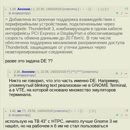
+1
1.24
,
Аноним
(
-
), 22:30, 14/03/2018 [
ответить
] [
﹢﹢﹢
] [
· · ·
]
[
↓
] [
↑
]
+
–
[
к модератору
]
/
> Добавлена встроенная поддержка взаимодействия с
периферийными устройствами, подключенными через
интерфейс Thunderbolt 3, комбинирующем в одном кабеле
интерфейсы PCI Express и DisplayPort и обеспечивающем
скорость обмена данными до 20 Гбит/с. В том числе
обеспечена поддержка механизмов разграничения доступа
Thunderbolt, защищающих от утечки данных через
неавторизированные соединения;
разве это задача DE ??
2.26
,
Аноним
(
-
), 22:38, 14/03/2018 [
^
] [
^^
] [
^^^
] [
ответить
]
+
–
/
[
к модератору
]
Никто не говорил, что это часть именно DE. Например,
упомянутый blinking text реализован не в GNOME Terminal,
а в VTE, на которой основано множество эмуляторов
терминала.
–1
1.41
,
vz
(
?
), 23:59, 14/03/2018 [
ответить
] [
﹢﹢﹢
] [
· · ·
]
[
↑
]
+
–
[
к модератору
]
/
использую на ТВ 43" с HTPC, ничего лучше Gnome 3 не
нашёл, но на рабочем я б им не стал пользоваться