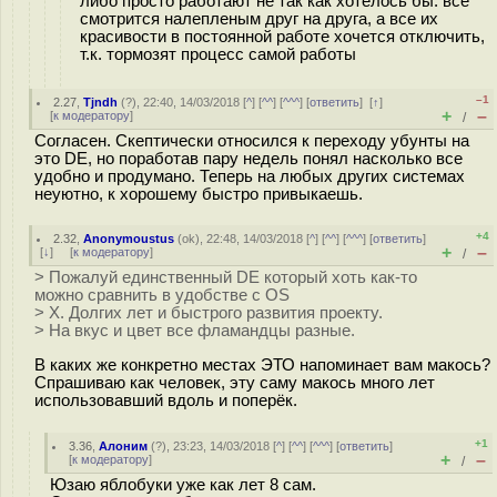
либо просто работают не так как хотелось бы. все
смотрится налепленым друг на друга, а все их
красивости в постоянной работе хочется отключить,
т.к. тормозят процесс самой работы
–1
2.27
,
Tjndh
(
?
), 22:40, 14/03/2018 [
^
] [
^^
] [
^^^
] [
ответить
]
[
↑
]
+
–
[
к модератору
]
/
Согласен. Скептически относился к переходу убунты на
это DE, но поработав пару недель понял насколько все
удобно и продумано. Теперь на любых других системах
неуютно, к хорошему быстро привыкаешь.
+4
2.32
,
Anonymoustus
(
ok
), 22:48, 14/03/2018 [
^
] [
^^
] [
^^^
] [
ответить
]
+
–
[
↓
] [
к модератору
]
/
> Пожалуй единственный DE который хоть как-то
можно сравнить в удобстве с OS
> X. Долгих лет и быстрого развития проекту.
> На вкус и цвет все фламандцы разные.
В каких же конкретно местах ЭТО напоминает вам макось?
Спрашиваю как человек, эту саму макось много лет
использовавший вдоль и поперёк.
+1
3.36
,
Алоним
(
?
), 23:23, 14/03/2018 [
^
] [
^^
] [
^^^
] [
ответить
]
+
–
[
к модератору
]
/
Юзаю яблобуки уже как лет 8 сам.