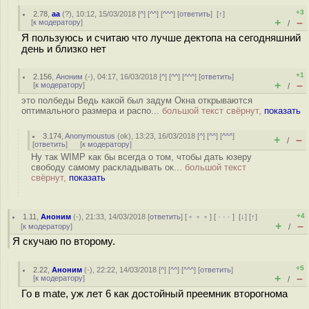
+3
2.78
,
aa
(
?
), 10:12, 15/03/2018 [
^
] [
^^
] [
^^^
] [
ответить
]
[
↑
]
+
–
[
к модератору
]
/
Я пользуюсь и считаю что лучше дектопа на сегодняшний
день и близко нет
+1
2.156
,
Аноним
(
-
), 04:17, 16/03/2018 [
^
] [
^^
] [
^^^
] [
ответить
]
+
–
[
к модератору
]
/
это полбеды Ведь какой был задум Окна открываются
оптимального размера и распо...
большой текст свёрнут,
показать
3.174
,
Anonymoustus
(
ok
), 13:23, 16/03/2018 [
^
] [
^^
] [
^^^
]
+
–
/
[
ответить
]
[
к модератору
]
Ну так WIMP как бы всегда о том, чтобы дать юзеру
свободу самому раскладывать ок...
большой текст
свёрнут,
показать
+4
1.11
,
Аноним
(
-
), 21:33, 14/03/2018 [
ответить
] [
﹢﹢﹢
] [
· · ·
]
[
↓
] [
↑
]
+
–
[
к модератору
]
/
Я скучаю по второму.
+5
2.22
,
Аноним
(
-
), 22:22, 14/03/2018 [
^
] [
^^
] [
^^^
] [
ответить
]
+
–
[
к модератору
]
/
Го в mate, уж лет 6 как достойный преемник второгнома