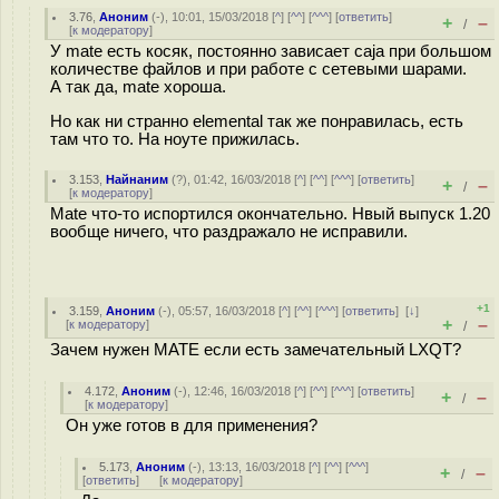
3.76
,
Аноним
(
-
), 10:01, 15/03/2018 [
^
] [
^^
] [
^^^
] [
ответить
]
+
–
/
[
к модератору
]
У mate есть косяк, постоянно зависает caja при большом
количестве файлов и при работе с сетевыми шарами.
А так да, mate хороша.
Но как ни странно elemental так же понравилась, есть
там что то. На ноуте прижилась.
3.153
,
Найнаним
(
?
), 01:42, 16/03/2018 [
^
] [
^^
] [
^^^
] [
ответить
]
+
–
/
[
к модератору
]
Mate что-то испортился окончательно. Нвый выпуск 1.20
вообще ничего, что раздражало не исправили.
+1
3.159
,
Аноним
(
-
), 05:57, 16/03/2018 [
^
] [
^^
] [
^^^
] [
ответить
]
[
↓
]
+
–
[
к модератору
]
/
Зачем нужен MATE если есть замечательный LXQT?
4.172
,
Аноним
(
-
), 12:46, 16/03/2018 [
^
] [
^^
] [
^^^
] [
ответить
]
+
–
/
[
к модератору
]
Он уже готов в для применения?
5.173
,
Аноним
(
-
), 13:13, 16/03/2018 [
^
] [
^^
] [
^^^
]
+
–
/
[
ответить
]
[
к модератору
]