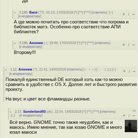
Да
3.185
,
Вася
(
??
), 01:13, 17/03/2018 [
^
] [
^^
] [
^^^
] [
ответить
]
[
↑
]
+
–
/
[
к модератору
]
А где можно почитать про соответствие что погрома и
библиотек матэ. Особенно про соответствие АПИ
библиотек?
3.195
,
Аноним
(
-
), 18:48, 17/03/2018 [
^
] [
^^
] [
^^^
] [
ответить
]
+
–
/
[
к модератору
]
Второму!!!
1.12
,
Алоним
(
?
), 21:41, 14/03/2018 [
ответить
] [
﹢﹢﹢
] [
· · ·
]
[
↓
] [
↑
]
+
–
/
[
к модератору
]
Пожалуй единственный DE который хоть как-то можно
сравнить в удобстве с OS X. Долгих лет и быстрого развития
проекту.
На вкус и цвет все фламандцы разные.
+2
2.17
,
Sunderland93
(
ok
), 22:04, 14/03/2018 [
^
] [
^^
] [
^^^
] [
ответить
]
+
–
[
↓
] [
к модератору
]
/
Всё верно. GNOME точно также неудобен, как и
макось. Имею мнение, так как юзаю GNOME и много
юзал макоси