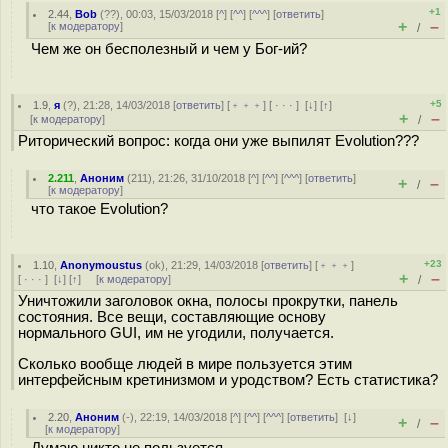
+1
2.44
,
Bob
(
??
), 00:03, 15/03/2018 [
^
] [
^^
] [
^^^
] [
ответить
]
+
–
[
к модератору
]
/
Чем же он бесполезный и чем у Бог-ий?
+5
1.9
,
я
(
?
), 21:28, 14/03/2018 [
ответить
] [
﹢﹢﹢
] [
· · ·
]
[
↓
] [
↑
]
+
–
[
к модератору
]
/
Риторический вопрос: когда они уже выпилят Evolution???
2.211
,
Аноним
(
211
), 21:26, 31/10/2018 [
^
] [
^^
] [
^^^
] [
ответить
]
+
–
/
[
к модератору
]
что такое Evolution?
+23
1.10
,
Anonymoustus
(
ok
), 21:29, 14/03/2018 [
ответить
] [
﹢﹢﹢
]
+
–
[
· · ·
]
[
↓
] [
↑
] [
к модератору
]
/
Уничтожили заголовок окна, полосы прокрутки, панель
состояния. Все вещи, составляющие основу
нормального GUI, им не угодили, получается.
Сколько вообще людей в мире пользуется этим
интерфейсным кретинизмом и уродством? Есть статистика?
2.20
,
Аноним
(
-
), 22:19, 14/03/2018 [
^
] [
^^
] [
^^^
] [
ответить
]
[
↓
]
+
–
/
[
к модератору
]