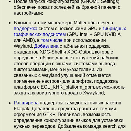
После запуска конфигуратора (GNOME Settings)
обеспечен показ последней выбранной панели с
настройками;
В композитном менеджере Mutter обеспечена
поддержка
систем с несколькими GPU и
гибридных
графических подсистем
(GPU Intel + GPU NVIDIA
или AMD), в
том числе
при использовании
Wayland.
Добавлена
стабильная поддержка
стандартов XDG-Shell и XDG-Output, которые
определяет общие для всех окружений рабочих
столов операции с окнами, системами вывода,
пиктограммами, меню и указателями. Из
связанных с Wayland улучшений отмечается
применение настроек для шрифтов, поддержка
платформ с EGL_KHR_platform_gbm, возможность
захвата клавиатурного ввода в Xwayland;
Расширена
поддержка самодостаточных пакетов
Flatpak: Добавлены средства работы с темами
оформления GTK+. Появилась возможность
определения конфигурации языков для установки
нужных переводов. Добавлена команда search для