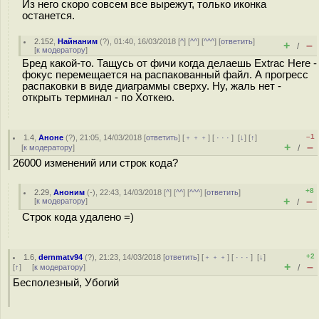
Из него скоро совсем все вырежут, только иконка
останется.
2.152
,
Найнаним
(
?
), 01:40, 16/03/2018 [
^
] [
^^
] [
^^^
] [
ответить
]
+
–
/
[
к модератору
]
Бред какой-то. Тащусь от фичи когда делаешь Extrac Here -
фокус перемещается на распакованный файл. А прогресс
распаковки в виде диаграммы сверху. Ну, жаль нет -
открыть терминал - по Хоткею.
–1
1.4
,
Аноне
(
?
), 21:05, 14/03/2018 [
ответить
] [
﹢﹢﹢
] [
· · ·
]
[
↓
] [
↑
]
+
–
[
к модератору
]
/
26000 изменений или строк кода?
+8
2.29
,
Аноним
(
-
), 22:43, 14/03/2018 [
^
] [
^^
] [
^^^
] [
ответить
]
+
–
[
к модератору
]
/
Строк кода удалено =)
+2
1.6
,
dernmatv94
(
?
), 21:23, 14/03/2018 [
ответить
] [
﹢﹢﹢
] [
· · ·
]
[
↓
]
+
–
[
↑
] [
к модератору
]
/
Бесполезный, Убогий