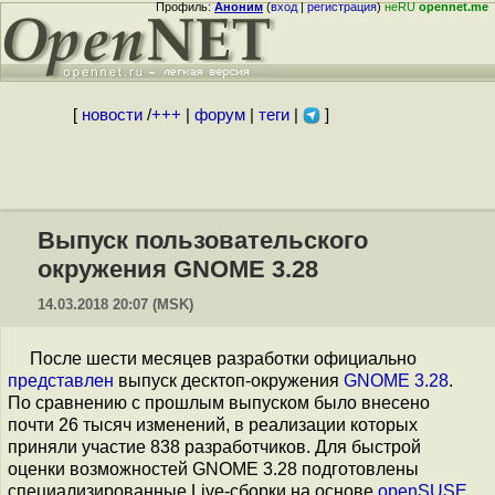
Профиль:
Аноним
(
вход
|
регистрация
)
неRU
opennet.me
[
новости
/
+++
|
форум
|
теги
|
]
Выпуск пользовательского
окружения GNOME 3.28
14.03.2018 20:07 (MSK)
После шести месяцев разработки официально
представлен
выпуск десктоп-окружения
GNOME 3.28
.
По сравнению с прошлым выпуском было внесено
почти 26 тысяч изменений, в реализации которых
приняли участие 838 разработчиков. Для быстрой
оценки возможностей GNOME 3.28 подготовлены
специализированные Live-сборки на основе
openSUSE