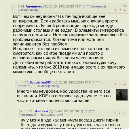
+1
3.34
,
Анонимно
(
?
), 23:10, 14/03/2018 [
^
] [
^^
] [
^^^
] [
ответить
]
+
–
[
к модератору
]
/
Вот чем он неудобен? На тачпаде вообще вне
клнкуренции. Если работать мышью сначала просто
непривычно. Лучшей реализации перехода между
рабочими столами я не видел. В элементы интерфейса
не нужно целиться. Немного широкие заголовки окон без
проблем фиксятся. Хоткеи тоже или есть или
запиливаются без проблем.
И главное - это одно из немногих de, которое не
смотрится, как сбитое гвоздями или просто с
вырвиглазным видом без пары часов допила.
Для любителей работать только с клавиатуры хочу
напомнить, что уже 2018 год и чаще всего в их примерах
можно иксы вообще не ставить.
4.37
,
Sunderland93
(
ok
), 23:26, 14/03/2018 [
^
] [
^^
] [
^^^
]
+
–
/
[
ответить
]
[
к модератору
]
Много чем неудобен, ибо удобства из него все
выпилили. KDE на его фоне куда лучше. Но по
части хоткеев - полностью согласен
5.123
,
Аноним
(
-
), 17:43, 15/03/2018 [
^
] [
^^
] [
^^^
]
+
–
/
[
ответить
]
[
к модератору
]
ну у меня в кде как минимум всегда дикий тиринг
был. да и виджеты у них ну уж очень часто глючат,