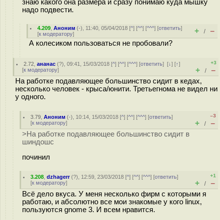
знаю какого она размера и сразу понимаю куда мышку
надо подвести.
4.209
,
Аноним
(
-
), 11:40, 05/04/2018 [
^
] [
^^
] [
^^^
] [
ответить
]
+
–
/
[
к модератору
]
А колесиком пользоваться не пробовали?
+3
2.72
,
ананас
(
?
), 09:41, 15/03/2018 [
^
] [
^^
] [
^^^
] [
ответить
]
[
↓
] [
↑
]
+
–
[
к модератору
]
/
На работке подавляющее большинство сидит в кедах,
несколько человек - крыса/юнити. Третьегнома не видел ни
у одного.
–3
3.79
,
Аноним
(
-
), 10:14, 15/03/2018 [
^
] [
^^
] [
^^^
] [
ответить
]
+
–
[
к модератору
]
/
>На работке подавляющее большинство сидит в
шиндошс
починил
+1
3.208
,
dzhagerr
(
?
), 12:59, 23/03/2018 [
^
] [
^^
] [
^^^
] [
ответить
]
+
–
[
к модератору
]
/
Всё дело вкуса. У меня несколько фирм с которыми я
работаю, и абсолютно все мои знакомые у кого linux,
пользуются gnome 3. И всем нравится.