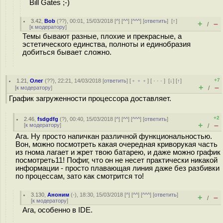
Bill Gates ;-)
3.42
,
Bob
(
??
), 00:01, 15/03/2018 [
^
] [
^^
] [
^^^
] [
ответить
]
[
↑
]
+
–
/
[
к модератору
]
Темы бывают разные, плохие и прекрасные, а
эстетического единства, полноты и единобразия
добиться бывает сложно.
+7
1.21
,
Олег
(
??
), 22:21, 14/03/2018 [
ответить
] [
﹢﹢﹢
] [
· · ·
]
[
↓
] [
↑
]
+
–
[
к модератору
]
/
График загруженности процессора доставляет.
+2
2.46
,
fsdgdfg
(
?
), 00:40, 15/03/2018 [
^
] [
^^
] [
^^^
] [
ответить
]
+
–
[
к модератору
]
/
Ага. Ну просто напичкан различной функциональностью.
Вон, можно посмотреть какая очередная криворукая часть
из гнома лагает и жрет твою батарею, и даже можно график
посмотреть11! Пофиг, что он не несет практически никакой
информации - просто плавающая линия даже без разбивки
по процессам, зато как смотрится то!
3.130
,
Аноним
(
-
), 18:30, 15/03/2018 [
^
] [
^^
] [
^^^
] [
ответить
]
+
–
/
[
к модератору
]
Ага, особенно в IDE.