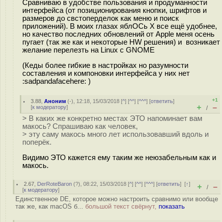
Сравниваю в удобстве пользования и продуманности
интерфейса (от позиционирования кнопки, шрифтов и
размеров до свстоперделок как меню и поиск
приложений). В моих глазах яблОСь Х все ещё удобнее,
но качество последних обновлений от Apple меня осень
пугает (так же как и некоторые HW решения) и возникает
желание перелезть на Linux с GNOME
(Кеды более гибкие в настройках но разумности
составления и компоновки интерфейса у них нет
:sadpandafacehere: )
+1
3.88
,
Аноним
(
-
), 12:18, 15/03/2018 [
^
] [
^^
] [
^^^
] [
ответить
]
+
–
[
к модератору
]
/
> В каких же конкретно местах ЭТО напоминает вам
макось? Спрашиваю как человек,
> эту саму макось много лет использовавший вдоль и
поперёк.
Видимо ЭТО кажется ему таким же неюзабельным как и
макось.
2.67
,
DerRoteBaron
(
?
), 08:22, 15/03/2018 [
^
] [
^^
] [
^^^
] [
ответить
]
[
↑
]
+
–
/
[
к модератору
]
Единственное DE, которое можно настроить сравнимо или вообще
так же, как macOS б...
большой текст свёрнут,
показать