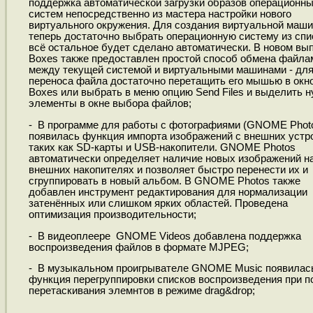
поддержка автоматической загрузки образов операционн
систем непосредственно из мастера настройки нового
виртуального окружения. Для создания виртуальной маш
теперь достаточно выбрать операционную систему из спи
всё остальное будет сделано автоматически. В новом вы
Boxes также предоставлен простой способ обмена файла
между текущей системой и виртуальными машинами - дл
переноса файла достаточно перетащить его мышью в окн
Boxes или выбрать в меню опцию Send Files и выделить 
элементы в окне выбора файлов;
- В программе для работы с фотографиями (GNOME Phot
появилась функция импорта изображений с внешних устр
таких как SD-карты и USB-накопители. GNOME Photos
автоматически определяет наличие новых изображений н
внешних накопителях и позволяет быстро перенести их и
сгруппировать в новый альбом. В GNOME Photos также
добавлен инструмент редактирования для нормализации
затенённых или слишком ярких областей. Проведена
оптимизация производительности;
- В видеоплеере GNOME Videos добавлена поддержка
воспроизведения файлов в формате MJPEG;
- В музыкальном проигрывателе GNOME Music появилас
функция перегруппировки списков воспроизведения при 
перетаскивания элемнтов в режиме drag&drop;