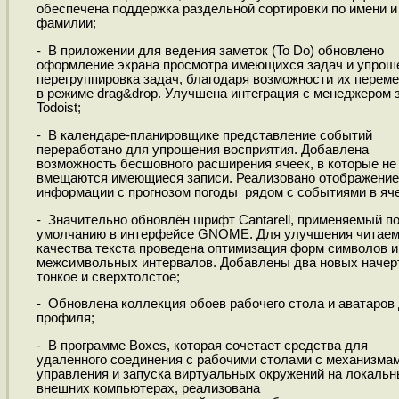
обеспечена поддержка раздельной сортировки по имени и
фамилии;
- В приложении для ведения заметок (To Do) обновлено
оформление экрана просмотра имеющихся задач и упрош
перегруппировка задач, благодаря возможности их перем
в режиме drag&drop. Улучшена интеграция с менеджером 
Todoist;
- В календаре-планировщике представление событий
переработано для упрощения восприятия. Добавлена
возможность бесшовного расширения ячеек, в которые не
вмещаются имеющиеся записи. Реализовано отображение
информации с прогнозом погоды рядом с событиями в яче
- Значительно обновлён шрифт Cantarell, применяемый п
умолчанию в интерфейсе GNOME. Для улучшения читаем
качества текста проведена оптимизация форм символов и
межсимвольных интервалов. Добавлены два новых начерт
тонкое и сверхтолстое;
- Обновлена коллекция обоев рабочего стола и аватаров
профиля;
- В программе Boxes, которая сочетает средства для
удаленного соединения с рабочими столами с механизма
управления и запуска виртуальных окружений на локальн
внешних компьютерах, реализована