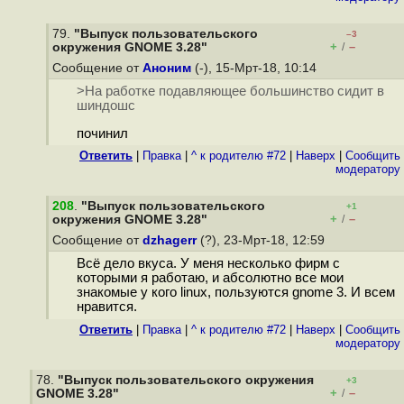
79.
"Выпуск пользовательского
–3
+
–
окружения GNOME 3.28"
/
Сообщение от
Аноним
(-), 15-Мрт-18, 10:14
>На работке подавляющее большинство сидит в
шиндошс
починил
Ответить
|
Правка
|
^ к родителю #72
|
Наверх
|
Cообщить
модератору
208
.
"Выпуск пользовательского
+1
+
–
окружения GNOME 3.28"
/
Сообщение от
dzhagerr
(?), 23-Мрт-18, 12:59
Всё дело вкуса. У меня несколько фирм с
которыми я работаю, и абсолютно все мои
знакомые у кого linux, пользуются gnome 3. И всем
нравится.
Ответить
|
Правка
|
^ к родителю #72
|
Наверх
|
Cообщить
модератору
78.
"Выпуск пользовательского окружения
+3
+
–
GNOME 3.28"
/