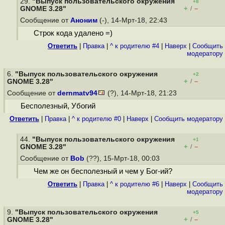
29.
"Выпуск пользовательского окружения
+8
+
–
GNOME 3.28"
/
Сообщение от
Аноним
(-), 14-Мрт-18, 22:43
Строк кода удалено =)
Ответить
|
Правка
|
^ к родителю #4
|
Наверх
|
Cообщить
модератору
6.
"Выпуск пользовательского окружения
+2
+
–
GNOME 3.28"
/
Сообщение от
dernmatv94
(?), 14-Мрт-18, 21:23
Бесполезный, Убогий
Ответить
|
Правка
|
^ к родителю #0
|
Наверх
|
Cообщить модератору
44.
"Выпуск пользовательского окружения
+1
+
–
GNOME 3.28"
/
Сообщение от
Bob
(??), 15-Мрт-18, 00:03
Чем же он бесполезный и чем у Бог-ий?
Ответить
|
Правка
|
^ к родителю #6
|
Наверх
|
Cообщить
модератору
9.
"Выпуск пользовательского окружения
+5
+
–
GNOME 3.28"
/