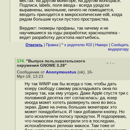
местах: на другом мониторе, на другом workspace.
Подписи, labels, поля ввода - всегда уродски
выравнены, маленькие, ничего не помещается,
вводить приходится в микроскопические edit, когда
рядом большие куски пустого пространства.
Вердикт: гномеры профаны, так ничему и не
научившиеся за годы разработки; красношляпка -
ведет разработку десктопа наотъeбиcь.
Ответить
|
Правка
|
^ к родителю #10
|
Наверх
|
Cообщить
модератору
174
.
"Выпуск пользовательского
+
–
/
окружения GNOME 3.28"
Сообщение от
Anonymoustus
(ok), 16-
Мрт-18, 13:23
Ну так WIMP как бы всегда о том, чтобы дать
юзеру свободу самому раскладывать окна по
экрану так, как ему угодно. Даже Apple спустя три с
половиной десятка лет согласилась: да, юзер
иногда может хотеть развернуть окно во весь
экран. Даже на очень больших мониторах это
может понадобиться. И таки добавили кнопку. Но
зато искалечили полосу прокрутки. Я подозреваю,
что гномосеки подсмотрели это в последних,
испохабленных релизах макоси. Там тоже от