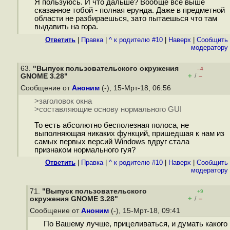
Я пользуюсь. И что дальше? Вообще все выше
сказанное тобой - полная ерунда. Даже в предметной
области не разбираешься, зато пытаешься что там
выдавить на гора.
Ответить
|
Правка
|
^ к родителю #10
|
Наверх
|
Cообщить
модератору
63.
"Выпуск пользовательского окружения
–4
+
–
GNOME 3.28"
/
Сообщение от
Аноним
(-), 15-Мрт-18, 06:56
>заголовок окна
>составляющие основу нормального GUI
То есть абсолютно бесполезная полоса, не
выполняющая никаких функций, пришедшая к нам из
самых первых версий Windows вдруг стала
признаком нормального гуя?
Ответить
|
Правка
|
^ к родителю #10
|
Наверх
|
Cообщить
модератору
71.
"Выпуск пользовательского
+9
+
–
окружения GNOME 3.28"
/
Сообщение от
Аноним
(-), 15-Мрт-18, 09:41
По Вашему лучше, прицеливаться, и думать какого