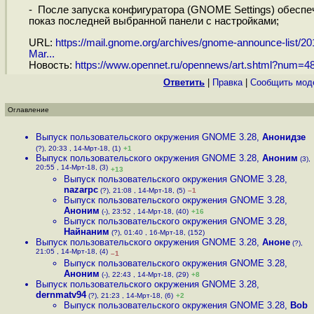
- После запуска конфигуратора (GNOME Settings) обеспе
показ последней выбранной панели с настройками;
URL:
https://mail.gnome.org/archives/gnome-announce-list/20
Mar...
Новость:
https://www.opennet.ru/opennews/art.shtml?num=4
Ответить
|
Правка
|
Cообщить мод
Оглавление
Выпуск пользовательского окружения GNOME 3.28
,
Анонидзе
(?), 20:33 , 14-Мрт-18, (1)
+1
Выпуск пользовательского окружения GNOME 3.28
,
Аноним
(3),
20:55 , 14-Мрт-18, (3)
+13
Выпуск пользовательского окружения GNOME 3.28
,
nazarpc
(?), 21:08 , 14-Мрт-18, (5)
–1
Выпуск пользовательского окружения GNOME 3.28
,
Аноним
(-), 23:52 , 14-Мрт-18, (40)
+16
Выпуск пользовательского окружения GNOME 3.28
,
Найнаним
(?), 01:40 , 16-Мрт-18, (152)
Выпуск пользовательского окружения GNOME 3.28
,
Аноне
(?),
21:05 , 14-Мрт-18, (4)
–1
Выпуск пользовательского окружения GNOME 3.28
,
Аноним
(-), 22:43 , 14-Мрт-18, (29)
+8
Выпуск пользовательского окружения GNOME 3.28
,
dernmatv94
(?), 21:23 , 14-Мрт-18, (6)
+2
Выпуск пользовательского окружения GNOME 3.28
,
Bob