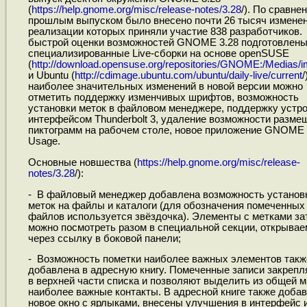
(
https://help.gnome.org/misc/release-notes/3.28
/). По сравне
прошлым выпуском было внесено почти 26 тысяч изменен
реализации которых приняли участие 838 разработчиков.
быстрой оценки возможностей GNOME 3.28 подготовлен
специализированные Live-сборки на основе openSUSE
(
http://download.opensuse.org/repositories/GNOME:/Medias/im
и Ubuntu (
http://cdimage.ubuntu.com/ubuntu/daily-live/current
/
наиболее значительных изменений в новой версии можно
отметить поддержку изменчивых шрифтов, возможность
установки меток в файловом менеджере, поддержку устро
интерфейсом Thunderbolt 3, удаление возможности разме
пиктограмм на рабочем столе, новое приложение GNOME
Usage.
Основные новшества (
https://help.gnome.org/misc/release-
notes/3.28
/):
- В файловый менеджер добавлена возможность установ
меток на файлы и каталоги (для обозначения помеченных
файлов используется звёздочка). Элементы с метками за
можно посмотреть разом в специальной секции, открывае
через ссылку в боковой панели;
- Возможность пометки наиболее важных элементов такж
добавлена в адресную книгу. Помеченные записи закреп
в верхней части списка и позволяют выделить из общей 
наиболее важные контакты. В адресной книге также доба
новое окно с ярлыками, внесены улучшения в интерфейс 