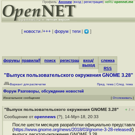
Профиль:
Аноним
(
вход
|
регистрация
)
неRU
opennet.me
[
новости
/
+++
|
форум
|
теги
|
]
форумы
правила/FAQ
поиск
регистрация
вход/
слежка
выход
RSS
"Выпуск пользовательского окружения GNOME 3.28"
Вариант для распечатки
Пред. тема
|
След. тема
Форум
Разговоры, обсуждение новостей
Изначальное сообщение
[
Отслеживать
]
"Выпуск пользовательского окружения GNOME 3.28"
+
–
/
Сообщение от
opennews
(?), 14-Мрт-18, 20:33
После шести месяцев разработки официально представл
(
https://www.gnome.org/news/2018/03/gnome-3-28-released
/)
выпуск десктоп-окружения GNOME 3.28