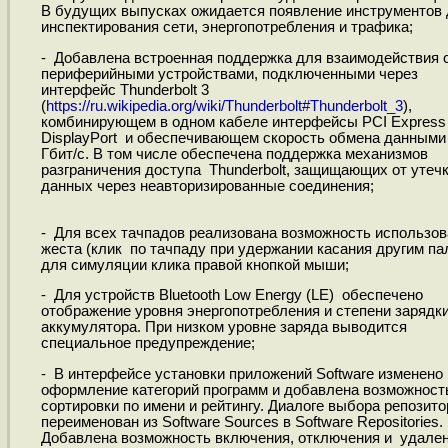
В будущих выпусках ожидается появление инструментов
инспектирования сети, энергопотребления и трафика;
- Добавлена встроенная поддержка для взаимодействия 
периферийными устройствами, подключенными через
интерфейс Thunderbolt 3
(
https://ru.wikipedia.org/wiki/Thunderbolt#Thunderbolt_3
),
комбинирующем в одном кабеле интерфейсы PCI Express
DisplayPort и обеспечивающем скорость обмена данными
Гбит/с. В том числе обеспечена поддержка механизмов
разграничения доступа Thunderbolt, защищающих от утеч
данных через неавторизированные соединения;
- Для всех тачпадов реализована возможность использов
жеста (клик по тачпаду при удержании касания другим па
для симуляции клика правой кнопкой мыши;
- Для устройств Bluetooth Low Energy (LE) обеспечено
отображение уровня энергопотребления и степени зарядк
аккумулятора. При низком уровне заряда выводится
специальное предупреждение;
- В интерфейсе установки приложений Software изменено
оформление категорий программ и добавлена возможност
сортировки по имени и рейтингу. Диалоге выбора репозит
переименован из Software Sources в Software Repositories.
Добавлена возможность включения, отключения и удале