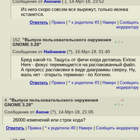
Сообщение от
Аноним
(-), 14-Мрт-18, 23:52
Из него скоро совсем все вырежут, только иконка
останется.
Ответить
|
Правка
|
^ к родителю #3
|
Наверх
|
Cообщить
модератору
152.
"Выпуск пользовательского окружения
+
–
/
GNOME 3.28"
Сообщение от
Найнаним
(?), 16-Мрт-18, 01:40
Бред какой-то. Тащусь от фичи когда делаешь Extrac
Here - фокус перемещается на распакованный файл.
А прогресс распаковки в виде диаграммы сверху. Ну,
жаль нет - открыть терминал - по Хоткею.
Ответить
|
Правка
|
^ к родителю #3
|
Наверх
|
Cообщить
модератору
4.
"Выпуск пользовательского окружения
–1
+
–
GNOME 3.28"
/
Сообщение от
Аноне
(?), 14-Мрт-18, 21:05
26000 изменений или строк кода?
Ответить
|
Правка
|
^ к родителю #0
|
Наверх
|
Cообщить модератору