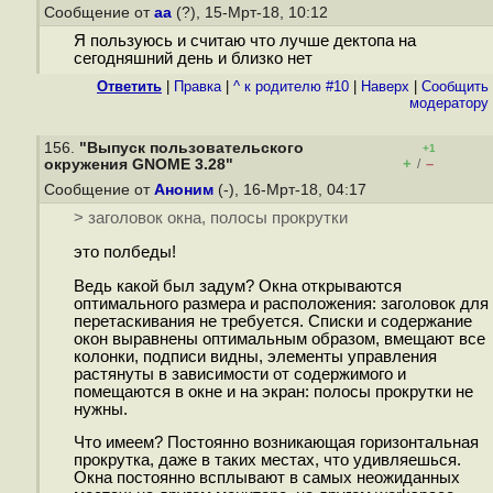
Сообщение от
aa
(?), 15-Мрт-18, 10:12
Я пользуюсь и считаю что лучше дектопа на
сегодняшний день и близко нет
Ответить
|
Правка
|
^ к родителю #10
|
Наверх
|
Cообщить
модератору
156.
"Выпуск пользовательского
+1
+
–
окружения GNOME 3.28"
/
Сообщение от
Аноним
(-), 16-Мрт-18, 04:17
> заголовок окна, полосы прокрутки
это полбеды!
Ведь какой был задум? Окна открываются
оптимального размера и расположения: заголовок для
перетаскивания не требуется. Списки и содержание
окон выравнены оптимальным образом, вмещают все
колонки, подписи видны, элементы управления
растянуты в зависимости от содержимого и
помещаются в окне и на экран: полосы прокрутки не
нужны.
Что имеем? Постоянно возникающая горизонтальная
прокрутка, даже в таких местах, что удивляешься.
Окна постоянно всплывают в самых неожиданных