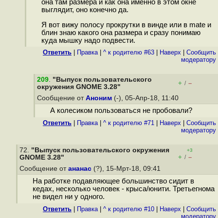
она там размера и как она именно в этом окне
выглядит, оно конечно да.
Я вот вижу полосу прокрутки в винде или в mate и
блин знаю какого она размера и сразу понимаю
куда мышку надо подвести.
Ответить
|
Правка
|
^ к родителю #63
|
Наверх
|
Cообщить
модератору
209
.
"Выпуск пользовательского
+
–
/
окружения GNOME 3.28"
Сообщение от
Аноним
(-), 05-Апр-18, 11:40
А колесиком пользоваться не пробовали?
Ответить
|
Правка
|
^ к родителю #71
|
Наверх
|
Cообщить
модератору
72.
"Выпуск пользовательского окружения
+3
+
–
GNOME 3.28"
/
Сообщение от
ананас
(?), 15-Мрт-18, 09:41
На работке подавляющее большинство сидит в
кедах, несколько человек - крыса/юнити. Третьегнома
не видел ни у одного.
Ответить
|
Правка
|
^ к родителю #10
|
Наверх
|
Cообщить
модератору