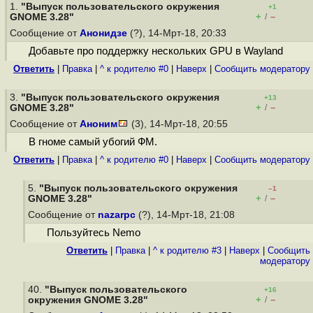
1.
"Выпуск пользовательского окружения
+1
+
–
GNOME 3.28"
/
Сообщение от
Анонидзе
(?), 14-Мрт-18, 20:33
Добавьте про поддержку нескольких GPU в Wayland
Ответить
|
Правка
|
^ к родителю #0
|
Наверх
|
Cообщить модератору
3.
"Выпуск пользовательского окружения
+13
+
–
GNOME 3.28"
/
Сообщение от
Аноним
(3), 14-Мрт-18, 20:55
В гноме самый убогий ФМ.
Ответить
|
Правка
|
^ к родителю #0
|
Наверх
|
Cообщить модератору
5.
"Выпуск пользовательского окружения
–1
+
–
GNOME 3.28"
/
Сообщение от
nazarpc
(?), 14-Мрт-18, 21:08
Пользуйтесь Nemo
Ответить
|
Правка
|
^ к родителю #3
|
Наверх
|
Cообщить
модератору
40.
"Выпуск пользовательского
+16
+
–
окружения GNOME 3.28"
/