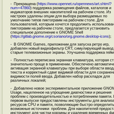
- Прекращена (
https://www.opennet.ru/opennews/art.shtml?
num=47860
) поддержка размещения файлов, каталогов и
индикаторов внешних накопителей на рабочем столе. Из
настроек удалены опции для выбора размещаемых по
умолчанию типов пиктограмм на рабочем столе. Для
пользователей, которым хочется продолжить использова
пиктограмм на рабочем столе, предлагается установить
специальное дополнение к GNOME Shell
(
https://gitlab.gnome.org/csoriano/org.gnome.desktop-icons
);
- В GNOME Games, приложении для запуска ретро игр,
добавлен новый видеофильтр CRT, симулирующий вывод
старые телевизионные экраны. Улучшена поддержка гейм
- Полностью переписана экранная клавиатура, которая с
значительно проще в применении. Обеспечено автоматич
активация экранной клавиатуры при выборе области ввод
текста и корректный сдвиг видимой области для сохранен
видимости полей ввода. Добавлен набор раскладок для
различных локалей;
- Добавлено новое экспериментальное приложение GNO
Usage, нацеленное на упрощение диагностики и решения
проблем с производительностью и потреблением памяти. 
первом выпуске предоставлены инструменты для анализ
ресурсов CPU и памяти, позволяющие быстро определит
возможные источники проблем. Для накопителей предост
инструмент для чистки корзины и удаления временных фа