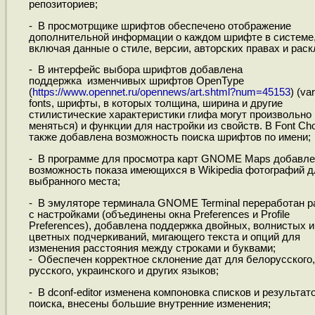
репозиториев;
- В просмотрщике шрифтов обеспечено отображение
дополнительной информации о каждом шрифте в системе
включая данные о стиле, версии, авторских правах и раск
- В интерфейс выбора шрифтов добавлена
поддержка изменчивых шрифтов OpenType
(
https://www.opennet.ru/opennews/art.shtml?num=45153
) (va
fonts, шрифты, в которых толщина, ширина и другие
стилистические характеристики глифа могут произвольно
меняться) и функции для настройки из свойств. В Font Ch
также добавлена возможность поиска шрифтов по имени;
- В программе для просмотра карт GNOME Maps добавле
возможность показа имеющихся в Wikipedia фотографий д
выбранного места;
- В эмуляторе терминала GNOME Terminal переработан р
с настройками (объединены окна Preferences и Profile
Preferences), добавлена поддержка двойных, волнистых и
цветных подчеркиваний, мигающего текста и опций для
изменения расстояния между строками и буквами;
- Обеспечен корректное склонение дат для белорусского,
русского, украинского и других языков;
- В dconf-editor изменена компоновка списков и результат
поиска, внесены большие внутренние изменения;