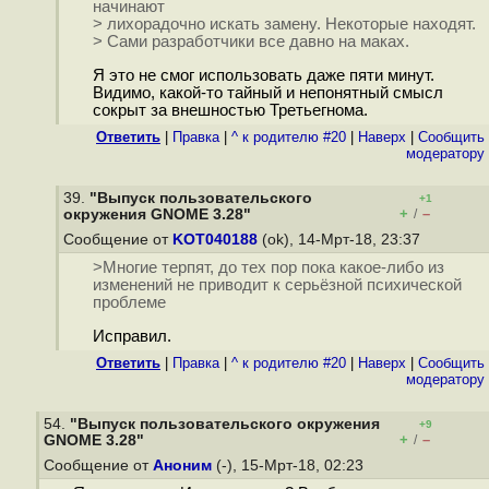
начинают
> лихорадочно искать замену. Некоторые находят.
> Сами разработчики все давно на маках.
Я это не смог использовать даже пяти минут.
Видимо, какой-то тайный и непонятный смысл
сокрыт за внешностью Третьегнома.
Ответить
|
Правка
|
^ к родителю #20
|
Наверх
|
Cообщить
модератору
39.
"Выпуск пользовательского
+1
+
–
окружения GNOME 3.28"
/
Сообщение от
KOT040188
(ok), 14-Мрт-18, 23:37
>Многие терпят, до тех пор пока какое-либо из
изменений не приводит к серьёзной психической
проблеме
Исправил.
Ответить
|
Правка
|
^ к родителю #20
|
Наверх
|
Cообщить
модератору
54.
"Выпуск пользовательского окружения
+9
+
–
GNOME 3.28"
/
Сообщение от
Аноним
(-), 15-Мрт-18, 02:23