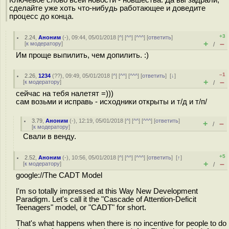
сделайте уже хоть что-нибудь работающее и доведите
процесс до конца.
+3
2.24
,
Аноним
(
-
), 09:44, 05/01/2018 [
^
] [
^^
] [
^^^
] [
ответить
]
+
–
[
к модератору
]
/
Им проще выпилить, чем допилить. :)
–1
2.26
,
1234
(
??
), 09:49, 05/01/2018 [
^
] [
^^
] [
^^^
] [
ответить
]
[
↓
]
+
–
[
к модератору
]
/
сейчас на тебя налетят =)))
сам возьми и исправь - исходники открыты и т/д и т/п/
3.79
,
Аноним
(
-
), 12:19, 05/01/2018 [
^
] [
^^
] [
^^^
] [
ответить
]
+
–
/
[
к модератору
]
Свали в венду.
+5
2.52
,
Аноним
(
-
), 10:56, 05/01/2018 [
^
] [
^^
] [
^^^
] [
ответить
]
[
↑
]
+
–
[
к модератору
]
/
google://The CADT Model
I'm so totally impressed at this Way New Development
Paradigm. Let's call it the "Cascade of Attention-Deficit
Teenagers" model, or "CADT" for short.
That's what happens when there is no incentive for people to do