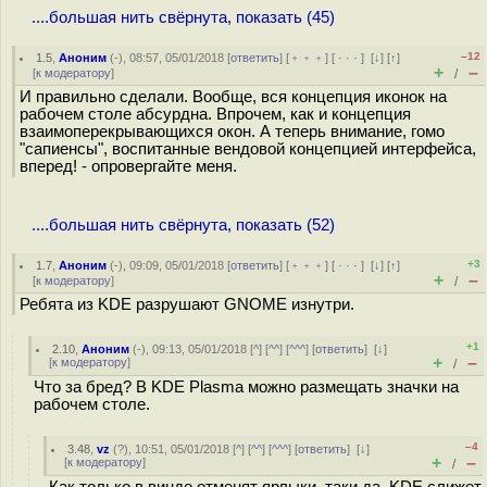
....большая нить свёрнута, показать (45)
–12
1.5
,
Аноним
(
-
), 08:57, 05/01/2018 [
ответить
] [
﹢﹢﹢
] [
· · ·
]
[
↓
] [
↑
]
+
–
[
к модератору
]
/
И правильно сделали. Вообще, вся концепция иконок на
рабочем столе абсурдна. Впрочем, как и концепция
взаимоперекрывающихся окон. А теперь внимание, гомо
"сапиенсы", воспитанные вендовой концепцией интерфейса,
вперед! - опровергайте меня.
....большая нить свёрнута, показать (52)
+3
1.7
,
Аноним
(
-
), 09:09, 05/01/2018 [
ответить
] [
﹢﹢﹢
] [
· · ·
]
[
↓
] [
↑
]
+
–
[
к модератору
]
/
Ребята из KDE разрушают GNOME изнутри.
+1
2.10
,
Аноним
(
-
), 09:13, 05/01/2018 [
^
] [
^^
] [
^^^
] [
ответить
]
[
↓
]
+
–
[
к модератору
]
/
Что за бред? В KDE Plasma можно размещать значки на
рабочем столе.
–4
3.48
,
vz
(
?
), 10:51, 05/01/2018 [
^
] [
^^
] [
^^^
] [
ответить
]
[
↓
]
+
–
[
к модератору
]
/