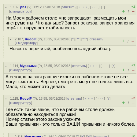
+2
1.102
,
pbs
(
?
), 13:12, 05/01/2018 [
ответить
] [
﹢﹢﹢
] [
· · ·
]
[
↓
]
+
–
[
к модератору
]
/
На Моем рабочем столе мне запрещают размещать мои
инструменты. Что дальше? Запрет эскизов, запрет хранения
.mp4 т.к. нарушает стабильность.
2.107
,
RudolF
(
?
), 13:25, 05/01/2018 [
^
] [
^^
] [
^^^
] [
ответить
]
+
–
/
[
к модератору
]
Новость перечитай, особенно последний абзац.
+3
1.114
,
Мураками
(
?
), 13:55, 05/01/2018 [
ответить
] [
﹢﹢﹢
] [
· · ·
]
[
↑
]
+
–
[
к модератору
]
/
А сегодня на завтрашние иконки на рабочем столе не все
могут смотреть. Вернее, смотреть могут не только лишь все.
Мало, кто может это делать
–2
1.115
,
RudolF
(
?
), 13:55, 05/01/2018 [
ответить
] [
﹢﹢﹢
] [
· · ·
]
[
↓
]
+
–
[
к модератору
]
/
Где есть такой закон, что на рабочем столе должны
обязательно находиться ярлыки!
Номер статьи этого закона укажите!
Ваши привычки - это только ВАШИ привычки и никого более.
+2
2.118
,
Мураками
(
?
), 14:12, 05/01/2018 [
^
] [
^^
] [
^^^
] [
ответить
]