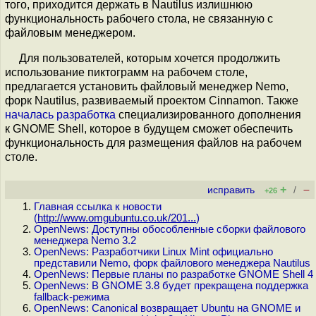
того, приходится держать в Nautilus излишнюю
функциональность рабочего стола, не связанную с
файловым менеджером.
Для пользователей, которым хочется продолжить
использование пиктограмм на рабочем столе,
предлагается установить файловый менеджер Nemo,
форк Nautilus, развиваемый проектом Cinnamon. Также
началась разработка
специализированного дополнения
к GNOME Shell, которое в будущем сможет обеспечить
функциональность для размещения файлов на рабочем
столе.
+
–
исправить
/
+26
Главная ссылка к новости
(
http://www.omgubuntu.co.uk/201...
)
OpenNews: Доступны обособленные сборки файлового
менеджера Nemo 3.2
OpenNews: Разработчики Linux Mint официально
представили Nemo, форк файлового менеджера Nautilus
OpenNews: Первые планы по разработке GNOME Shell 4
OpenNews: В GNOME 3.8 будет прекращена поддержка
fallback-режима
OpenNews: Canonical возвращает Ubuntu на GNOME и