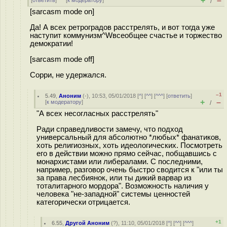
+
–
[
ответить
]
[
к модератору
]
/
[sarcasm mode on]
Да! А всех ретроградов расстрелять, и вот тогда уже
наступит коммунизм^Wвсеобщее счастье и торжество
демократии!
[sarcasm mode off]
Сорри, не удержался.
–1
5.49
,
Аноним
(
-
), 10:53, 05/01/2018 [
^
] [
^^
] [
^^^
] [
ответить
]
+
–
[
к модератору
]
/
"А всех несогласных расстрелять"
Ради справедливости замечу, что подход
универсальный для абсолютно *любых* фанатиков,
хоть религиозных, хоть идеологических. Посмотреть
его в действии можно прямо сейчас, побщавшись с
монархистами или либералами. С последними,
например, разговор очень быстро сводится к "или ты
за права лесбиянок, или ты дикий варвар из
тоталитарного мордора". Возможность наличия у
человека "не-западной" системы ценностей
категорически отрицается.
+1
6.55
,
Другой Аноним
(
?
), 11:10, 05/01/2018 [
^
] [
^^
] [
^^^
]