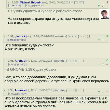
–1
2.205
,
Michael Shigorin
(
ok
), 00:00, 06/01/2018 [
^
] [
^^
] [
^^^
]
+
–
[
ответить
]
[
к модератору
]
/
> Нужно удалить и курсор с рабочего стола.
На сенсорном экране при отсутствии мышеввода они
так и делают.
+6
1.92
,
gimrock
(
ok
), 12:51, 05/01/2018 [
ответить
] [
﹢﹢﹢
] [
· · ·
]
[
↑
]
+
–
[
к модератору
]
/
Все говорили: куда уж хуже?
А он: не-не, я могу!
+3
1.95
,
Аноним
(
-
), 12:52, 05/01/2018 [
ответить
] [
﹢﹢﹢
] [
· · ·
]
+
–
[
к модератору
]
/
>В GNOME 3.28 будет убрана
Фух, а то все добавляли-добавляли, я уж думал гном
свернул со своей дорожки, а тут все на круги своя вернулось
1.96
,
Аноним
(
-
), 12:53, 05/01/2018 [
ответить
] [
﹢﹢﹢
] [
· · ·
]
+
–
/
[
к модератору
]
Что за воображаемый планшет без значков на экране? Вы б
ещё у адвайты контролы в пять раз уменьшили, чтобы в них
копытом нельзя было попасть