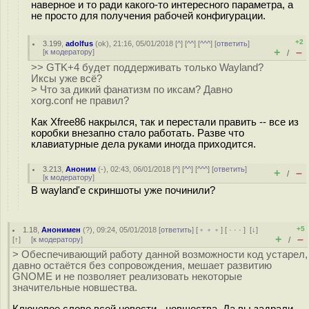
наверное и то ради какого-то интересного параметра, а
не просто для получения рабочей конфигурации.
+2
3.199
,
adolfus
(
ok
), 21:16, 05/01/2018 [
^
] [
^^
] [
^^^
] [
ответить
]
+
–
[
к модератору
]
/
>> GTK+4 будет поддерживать только Wayland?
Иксы уже всё?
> Что за дикий фанатизм по иксам? Давно
xorg.conf не правил?
Как Xfree86 накрылся, так и перестали править -- все из
коробки внезапно стало работать. Разве что
клавиатурные дела руками иногда приходится.
3.213
,
Аноним
(
-
), 02:43, 06/01/2018 [
^
] [
^^
] [
^^^
] [
ответить
]
+
–
/
[
к модератору
]
В wayland'e скриншоты уже починили?
+5
1.18
,
Анонимен
(
?
), 09:24, 05/01/2018 [
ответить
] [
﹢﹢﹢
] [
· · ·
]
[
↓
]
+
–
[
↑
] [
к модератору
]
/
> Обеспечивающий работу данной возможности код устарел,
давно остаётся без сопровождения, мешает развитию
GNOME и не позволяет реализовать некоторые
значительные новшества.
Ключевое слово всей новости - новшества. Да вы задрали,