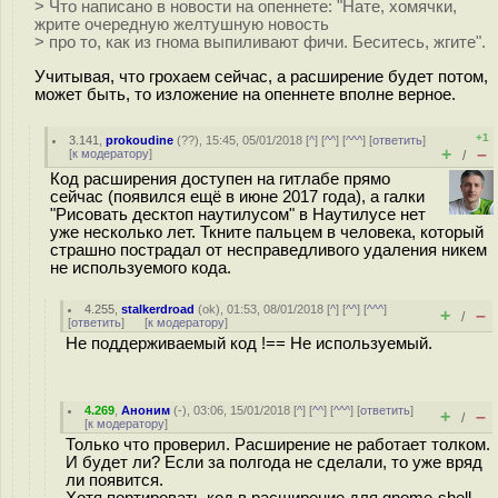
> Что написано в новости на опеннете: "Нате, хомячки,
жрите очередную желтушную новость
> про то, как из гнома выпиливают фичи. Беситесь, жгите".
Учитывая, что грохаем сейчас, а расширение будет потом,
может быть, то изложение на опеннете вполне верное.
+1
3.141
,
prokoudine
(
??
), 15:45, 05/01/2018 [
^
] [
^^
] [
^^^
] [
ответить
]
+
–
[
к модератору
]
/
Код расширения доступен на гитлабе прямо
сейчас (появился ещё в июне 2017 года), а галки
"Рисовать десктоп наутилусом" в Наутилусе нет
уже несколько лет. Ткните пальцем в человека, который
страшно пострадал от несправедливого удаления никем
не используемого кода.
4.255
,
stalkerdroad
(
ok
), 01:53, 08/01/2018 [
^
] [
^^
] [
^^^
]
+
–
/
[
ответить
]
[
к модератору
]
Не поддерживаемый код !== Не используемый.
4.269
,
Аноним
(
-
), 03:06, 15/01/2018 [
^
] [
^^
] [
^^^
] [
ответить
]
+
–
/
[
к модератору
]
Только что проверил. Расширение не работает толком.
И будет ли? Если за полгода не сделали, то уже вряд
ли появится.