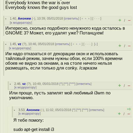
Everybody knows the war is over
Everybody knows the good guys lost
1.40
,
Аноним
(
-
), 10:39, 05/01/2018 [
ответить
] [
﹢﹢﹢
] [
· · ·
]
+
–
/
[
к модератору
]
Интересно, сколько подобного ненужного кода осталось в
GNOME 3? Может, его удалят уже? Потанцуем!
1.45
,
vz
(
?
), 10:46, 05/01/2018 [
ответить
] [
﹢﹢﹢
] [
· · ·
]
[
↓
]
+
–
/
[
к модератору
]
Им надо отказаться от декорации окон и использовать
тайловый режим, зачем нужны обои, если 100% времени
обоев не видно за окнами, а на столе ничего нельзя
размещать, если только для conky. /сарказм
2.46
,
vz
(
?
), 10:49, 05/01/2018 [
^
] [
^^
] [
^^^
] [
ответить
]
+
–
/
[
к модератору
]
Или проще, пусть запилят мой любимый i3wm по
умолчанию.
+3
3.53
,
Аноним
(
-
), 11:02, 05/01/2018 [
^
] [
^^
] [
^^^
] [
ответить
]
+
–
[
к модератору
]
/
Я тебе помогу:
sudo apt-get install i3