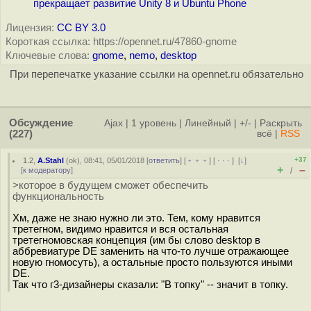
прекращает развитие Unity 8 и Ubuntu Phone
Лицензия:
CC BY 3.0
Короткая ссылка: https://opennet.ru/47860-gnome
Ключевые слова:
gnome
,
nemo
,
desktop
При перепечатке указание ссылки на opennet.ru обязательно
Обсуждение
Ajax
|
1 уровень
|
Линейный
|
+/-
|
Раскрыть
(227)
всё
|
RSS
+37
1.2
,
A.Stahl
(
ok
), 08:41, 05/01/2018 [
ответить
] [
﹢﹢﹢
] [
· · ·
]
[
↓
]
+
–
[
к модератору
]
/
>которое в будущем сможет обеспечить
функциональность
Хм, даже не знаю нужно ли это. Тем, кому нравится
третегном, видимо нравится и вся остальная
третегномовская концепция (им бы слово desktop в
аббревиатуре DE заменить на что-то лучше отражающее
новую гномосуть), а остальные просто пользуются иными
DE.
Так что г3-дизайнеры сказали: "В тoпку" -- значит в тoпку.