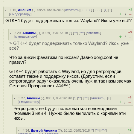
+1
1.16
,
Аноним
(
-
), 09:24, 05/01/2018 [
ответить
] [
﹢﹢﹢
] [
· · ·
]
[
↓
] [
↑
]
+
–
[
к модератору
]
/
GTK+4 будет поддерживать только Wayland? Иксы уже всё?
–9
2.20
,
Аноним
(
-
), 09:29, 05/01/2018 [
^
] [
^^
] [
^^^
] [
ответить
]
+
–
[
к модератору
]
/
> GTK+4 будет поддерживать только Wayland? Иксы уже
всё?
Что за дикий фанатизм по иксам? Давно xorg.conf не
правил?
GTK+4 будет работать с Wayland, но для ретроградов
оставят также и поддержку иксов. (Допустим, если
ретроградам вдруг оказалась очень нужна так называемая
Сетевая Прозрачность©®™.)
–6
3.27
,
Аноним
(
-
), 09:51, 05/01/2018 [
^
] [
^^
] [
^^^
] [
ответить
]
[
↓
]
+
–
[
к модератору
]
/
Ретрограды не будут пользоваться новомодными
гномами 3 или 4. Нужно было выпилить с корнями эти
иксы.
+1
4.34
,
Другой Аноним
(
?
), 10:12, 05/01/2018 [
^
] [
^^
] [
^^^
]