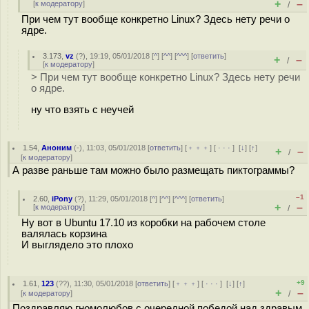
+
–
[
к модератору
]
/
При чем тут вообще конкретно Linux? Здесь нету речи о
ядре.
3.173
,
vz
(
?
), 19:19, 05/01/2018 [
^
] [
^^
] [
^^^
] [
ответить
]
+
–
/
[
к модератору
]
> При чем тут вообще конкретно Linux? Здесь нету речи
о ядре.
ну что взять с неучей
1.54
,
Аноним
(
-
), 11:03, 05/01/2018 [
ответить
] [
﹢﹢﹢
] [
· · ·
]
[
↓
] [
↑
]
+
–
/
[
к модератору
]
А разве раньше там можно было размещать пиктограммы?
–1
2.60
,
iPony
(
?
), 11:29, 05/01/2018 [
^
] [
^^
] [
^^^
] [
ответить
]
+
–
[
к модератору
]
/
Ну вот в Ubuntu 17.10 из коробки на рабочем столе
валялась корзина
И выглядело это плохо
+9
1.61
,
123
(
??
), 11:30, 05/01/2018 [
ответить
] [
﹢﹢﹢
] [
· · ·
]
[
↓
] [
↑
]
+
–
[
к модератору
]
/
Поздравляю гномолюбов с очередной победой над здравым