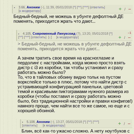
3.66
,
Аноним
(
-
), 11:39, 05/01/2018 [
^
] [
^^
] [
^^^
] [
ответить
]
+
–
/
[
к модератору
]
Бедный-бедный, не можешь в убунте дефолтный ДЕ
поменять, приходится жрать что дают...
–1
4.105
,
Современный Линуксоид
(
?
), 13:20, 05/01/2018 [
^
]
+
–
[
^^
] [
^^^
] [
ответить
]
[
↓
] [
к модератору
]
/
> Бедный-бедный, не можешь в убунте дефолтный ДЕ
поменять, приходится жрать что дают...
А зачем тратить свое время на краcнoглазие и
пердолинг с настройками, когда можно просто взять
дистр с i3 из коробки, так чтобы установил и сразу
работать можно было?
То, что в тайловых обоину видно тольк на пустом
воркспейсе только в плюс, потому что найти дистр с
устраивающей конфигурацией панельки, цветовой
темой и красивыми пиктограмами нужного размера из
коробки (чтобы поставил и сразу работать можно
было, без традиционной настройки и правки конфигов!)
намного проще, чем найти все то же самое, но еще и с
хорошей обоиной.
5.108
,
Аноним
(
-
), 13:27, 05/01/2018 [
^
] [
^^
] [
^^^
]
+
–
/
[
ответить
]
[
к модератору
]
Блин, всё как-то ужасно сложно. А нету ноутбуков с