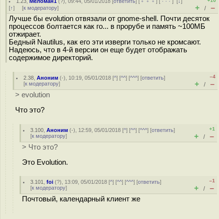
+10
1.23
,
Меломан1
(
?
), 09:44, 05/01/2018 [
ответить
] [
﹢﹢﹢
] [
· · ·
]
[
↓
]
+
–
[
↑
] [
к модератору
]
/
Лучше бы evolution отвязали от gnome-shell. Почти десяток
процессов болтается как го... в прорубе и память ~100МБ
отжирает.
Бедный Nautilus, как его эти изверги только не кромсают.
Надеюсь, что в 4-й версии он еще будет отображать
содержимое директорий.
–4
2.38
,
Аноним
(
-
), 10:19, 05/01/2018 [
^
] [
^^
] [
^^^
] [
ответить
]
+
–
[
к модератору
]
/
> evolution
Что это?
+1
3.100
,
Аноним
(
-
), 12:59, 05/01/2018 [
^
] [
^^
] [
^^^
] [
ответить
]
+
–
[
к модератору
]
/
> Что это?
Это Evolution.
–1
3.101
,
foi
(
?
), 13:09, 05/01/2018 [
^
] [
^^
] [
^^^
] [
ответить
]
+
–
[
к модератору
]
/
Почтовый, календарный клиент же