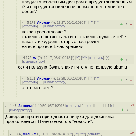
предустановленным дистром с предустановленным
i3 и с предустановленной нормальной темой без
обоин?
5.179
,
Аноним
(
-
), 19:27, 05/01/2018 [
^
] [
^^
] [
^^^
]
+
–
/
[
ответить
]
[
к модератору
]
какое краснoглазие ?
ставишь с нетинсталл.исо, ставишь нужные тебе
пакеты и кидаешь старые настройки
на все про все 1 час времени
4.172
,
vz
(
?
), 19:17, 05/01/2018 [
^
] [
^^
] [
^^^
] [
ответить
]
[
↑
]
+
–
/
[
к модератору
]
если пользую i3wm, значит что я не пользую ubuntu
5.181
,
Аноним
(
-
), 19:28, 05/01/2018 [
^
] [
^^
] [
^^^
]
+
–
/
[
ответить
]
[
к модератору
]
а что мешает ?
–1
1.47
,
Аноним
(
-
), 10:50, 05/01/2018 [
ответить
] [
﹢﹢﹢
] [
· · ·
]
[
↓
] [
↑
]
+
–
[
к модератору
]
/
Диверсия против пригодности линуха для десктопа
продолжается. Ничего нового в "новости".
–2
2.56
,
Аноним
(
-
), 11:16, 05/01/2018 [
^
] [
^^
] [
^^^
] [
ответить
]