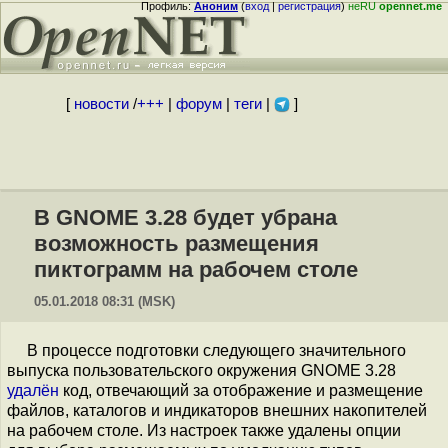
Профиль:
Аноним
(
вход
|
регистрация
)
неRU
opennet.me
[
новости
/
+++
|
форум
|
теги
|
]
В GNOME 3.28 будет убрана
возможность размещения
пиктограмм на рабочем столе
05.01.2018 08:31 (MSK)
В процессе подготовки следующего значительного
выпуска пользовательского окружения GNOME 3.28
удалён
код, отвечающий за отображение и размещение
файлов, каталогов и индикаторов внешних накопителей
на рабочем столе. Из настроек также удалены опции