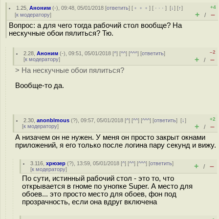
+4
1.25
,
Аноним
(
-
), 09:48, 05/01/2018 [
ответить
] [
﹢﹢﹢
] [
· · ·
]
[
↓
] [
↑
]
+
–
[
к модератору
]
/
Вопрос: а для чего тогда рабочий стол вообще? На
нескучные обои пялиться? Тю.
–2
2.28
,
Аноним
(
-
), 09:51, 05/01/2018 [
^
] [
^^
] [
^^^
] [
ответить
]
+
–
[
к модератору
]
/
> На нескучные обои пялиться?
Вообще-то да.
+2
2.30
,
anonblmous
(
?
), 09:57, 05/01/2018 [
^
] [
^^
] [
^^^
] [
ответить
]
[
↓
]
+
–
[
к модератору
]
/
А низачем он не нужен. У меня он просто закрыт окнами
приложений, я его только после логина пару секунд и вижу.
3.116
,
хрюзер
(
?
), 13:59, 05/01/2018 [
^
] [
^^
] [
^^^
] [
ответить
]
+
–
/
[
к модератору
]
По сути, истинный рабочий стол - это то, что
открывается в гноме по унопке Super. А место для
обоев... это просто место для обоев, фон под
прозрачность, если она вдруг включена