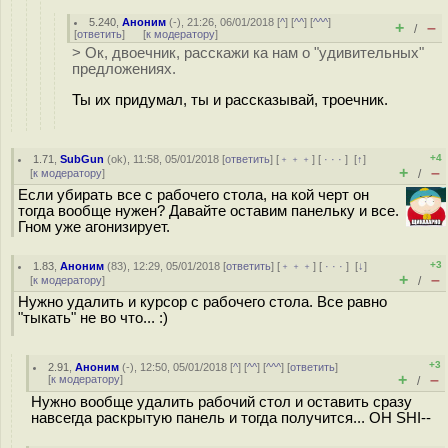
5.240
,
Аноним
(
-
), 21:26, 06/01/2018 [
^
] [
^^
] [
^^^
]
+
–
/
[
ответить
]
[
к модератору
]
> Ок, двоечник, расскажи ка нам о "удивительных"
предложениях.
Ты их придумал, ты и рассказывай, троечник.
+4
1.71
,
SubGun
(
ok
), 11:58, 05/01/2018 [
ответить
] [
﹢﹢﹢
] [
· · ·
]
[
↑
]
+
–
[
к модератору
]
/
Если убирать все с рабочего стола, на кой черт он
тогда вообще нужен? Давайте оставим панельку и все.
Гном уже агонизирует.
+3
1.83
,
Аноним
(
83
), 12:29, 05/01/2018 [
ответить
] [
﹢﹢﹢
] [
· · ·
]
[
↓
]
+
–
[
к модератору
]
/
Нужно удалить и курсор с рабочего стола. Все равно
"тыкать" не во что... :)
+3
2.91
,
Аноним
(
-
), 12:50, 05/01/2018 [
^
] [
^^
] [
^^^
] [
ответить
]
+
–
[
к модератору
]
/
Нужно вообще удалить рабочий стол и оставить сразу
навсегда раскрытую панель и тогда получится... OH SHI--