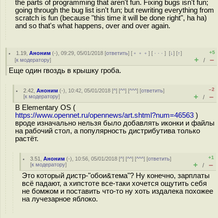
the parts of programming that aren't fun. Fixing bugs isn't fun;
going through the bug list isn't fun; but rewriting everything from
scratch is fun (because "this time it will be done right", ha ha)
and so that's what happens, over and over again.
+5
1.19
,
Аноним
(
-
), 09:29, 05/01/2018 [
ответить
] [
﹢﹢﹢
] [
· · ·
]
[
↓
] [
↑
]
+
–
[
к модератору
]
/
Еще один гвоздь в крышку гроба.
–2
2.42
,
Аноним
(
-
), 10:42, 05/01/2018 [
^
] [
^^
] [
^^^
] [
ответить
]
+
–
[
к модератору
]
/
В Elementary OS (
https://www.opennet.ru/opennews/art.shtml?num=46563
)
вроде изначально нельзя было добавлять иконки и файлы
на рабочий стол, а популярность дистрибутива только
растёт.
+1
3.51
,
Аноним
(
-
), 10:56, 05/01/2018 [
^
] [
^^
] [
^^^
] [
ответить
]
+
–
[
к модератору
]
/
Это который дистр-"обои&тема"? Ну конечно, зарплаты
всё падают, а хипстоте все-таки хочется ощутить себя
не бомжом и поставить что-то ну хоть издалека похожее
на лучезарное яблоко.