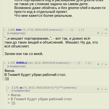
Хотя портировать код в расширение для gnome-shell
не такая уж сложная задача на самом деле.
Возможно даже обойтись и без gnome-shell и вынести
просто код в отдельный проект.
Что мне кажется более реальным.
+1
1.163
,
brbr
(
?
), 17:52, 05/01/2018 [
ответить
] [
﹢﹢﹢
] [
· · ·
]
[
↑
]
+
–
[
к модератору
]
/
"..и мешает портированию..", - вот так, я дожил всё-
таки до таких вещей и объяснений. Мешает. Ну да, это
всё объясняет.
Зачем они так со мной.
1.170
,
SHRDLU
(
ok
), 19:11, 05/01/2018 [
ответить
] [
﹢﹢﹢
] [
· · ·
]
[
↓
]
+
–
/
[
к модератору
]
Фигня.
В Гноме4 будет убран рабочий стол.
:)))
2.175
,
vz
(
?
), 19:21, 05/01/2018 [
^
] [
^^
] [
^^^
] [
ответить
]
+
–
/
[
к модератору
]
> Фигня.
> В Гноме4 будет убран рабочий стол.
> :)))