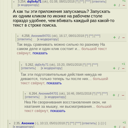
+1
3.254
,
dq0s4y71
(
ok
), 01:08, 08/01/2018 [
^
] [
^^
] [
^^^
] [
ответить
]
+
–
[
к модератору
]
/
А как ты эти приложения запускаешь? Запускать
их одним кликом по иконке на рабочем столе
гораздо удобнее, чем вбивать каждый раз какой-то
текст в строке поиска.
4.258
,
Аноним84701
(
ok
), 16:17, 08/01/2018 [
^
] [
^^
] [
^^^
]
+
–
/
[
ответить
]
[
к модератору
]
Так ведь сравнивать можно cильно по разному На
самом деле и один клик состоит и...
большой текст
свёрнут,
показать
+1
5.262
,
dq0s4y71
(
ok
), 15:20, 09/01/2018 [
^
] [
^^
] [
^^^
]
+
–
[
ответить
]
[
к модератору
]
/
Так эти подготовительные действия никуда не
деваются, только теперь ты после них...
большой
текст свёрнут,
показать
6.264
,
Аноним84701
(
ok
), 16:46, 09/01/2018 [
^
] [
^^
] [
^^^
]
+
–
/
[
ответить
]
[
к модератору
]
Неа Ни сворачивания восстановления окон, ни
хватания за мышку, ни высматривания...
большой
текст свёрнут,
показать
+1
2.35
,
Аноним
(
-
), 10:13, 05/01/2018 [
^
] [
^^
] [
^^^
] [
ответить
]
[
↓
] [
↑
]
+
–
[
к модератору
]
/