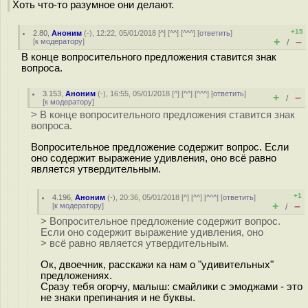
Хоть что-то разумное они делают.
+15
2.80
,
Аноним
(
-
), 12:22, 05/01/2018 [
^
] [
^^
] [
^^^
] [
ответить
]
+
–
[
к модератору
]
/
В конце вопросительного предложения ставится знак
вопроса.
3.153
,
Аноним
(
-
), 16:55, 05/01/2018 [
^
] [
^^
] [
^^^
] [
ответить
]
+
–
/
[
к модератору
]
> В конце вопросительного предложения ставится знак
вопроса.
Вопросительное предложение содержит вопрос. Если
оно содержит выражение удивления, оно всё равно
является утвердительным.
+1
4.196
,
Аноним
(
-
), 20:36, 05/01/2018 [
^
] [
^^
] [
^^^
] [
ответить
]
+
–
[
к модератору
]
/
> Вопросительное предложение содержит вопрос.
Если оно содержит выражение удивления, оно
> всё равно является утвердительным.
Ок, двоечник, расскажи ка нам о "удивительных"
предложениях.
Сразу тебя огорчу, малыш: смайлики с эмоджами - это
не знаки препинания и не буквы.