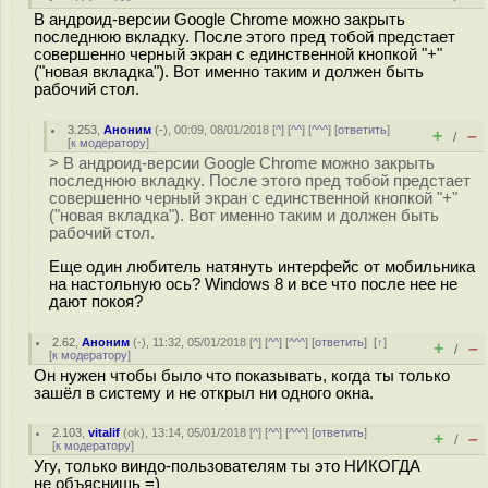
В андроид-версии Google Chrome можно закрыть
последнюю вкладку. После этого пред тобой предстает
совершенно черный экран с единственной кнопкой "+"
("новая вкладка"). Вот именно таким и должен быть
рабочий стол.
3.253
,
Аноним
(
-
), 00:09, 08/01/2018 [
^
] [
^^
] [
^^^
] [
ответить
]
+
–
/
[
к модератору
]
> В андроид-версии Google Chrome можно закрыть
последнюю вкладку. После этого пред тобой предстает
совершенно черный экран с единственной кнопкой "+"
("новая вкладка"). Вот именно таким и должен быть
рабочий стол.
Еще один любитель натянуть интерфейс от мобильника
на настольную ось? Windows 8 и все что после нее не
дают покоя?
2.62
,
Аноним
(
-
), 11:32, 05/01/2018 [
^
] [
^^
] [
^^^
] [
ответить
]
[
↑
]
+
–
/
[
к модератору
]
Он нужен чтобы было что показывать, когда ты только
зашёл в систему и не открыл ни одного окна.
2.103
,
vitalif
(
ok
), 13:14, 05/01/2018 [
^
] [
^^
] [
^^^
] [
ответить
]
+
–
/
[
к модератору
]
Угу, только виндо-пользователям ты это НИКОГДА
не объяснишь =)