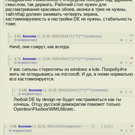
смыслом, так держать. Рабочий стол нужен для
рассматривания красивых обоев, иконки в трее не нужны,
тайтлбар должен занимать четверть экрана,
кастомизируемость и настройки DE не нужны, стабильность
тоже.
+4
2.65
,
Аноним
(
-
), 11:35, 05/01/2018 [
^
] [
^^
] [
^^^
] [
ответить
]
+
–
[
к модератору
]
/
Ничё, они сожрут, как всегда.
–4
2.72
,
Аноним
(
-
), 12:05, 05/01/2018 [
^
] [
^^
] [
^^^
] [
ответить
]
+
–
[
к модератору
]
/
У вас сильны стереотипы из windows и kde. Попробуйте
жить не оглядываясь на microsoft. И да, в гноме нормально
все кастомизируется.
3.145
,
Аноним
(
-
), 16:29, 05/01/2018 [
^
] [
^^
] [
^^^
] [
ответить
]
+
–
/
[
к модератору
]
Любой DE by design не будет настраиваться как ты
хочешь. Отцу русской демократии поможет только
Openbox\Fluxbox\WMUtils\etc.
–1
1.69
,
Аноним
(
-
), 11:51, 05/01/2018 [
ответить
] [
﹢﹢﹢
] [
· · ·
]
[
↓
] [
↑
]
+
–
[
к модератору
]
/