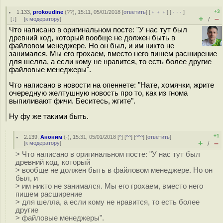
+3
1.133
,
prokoudine
(
??
), 15:11, 05/01/2018 [
ответить
] [
﹢﹢﹢
] [
· · ·
]
+
–
[
↓
] [
к модератору
]
/
Что написано в оригинальном посте: "У нас тут был
древний код, который вообще не должен быть в
файловом менеджере. Но он был, и им никто не
занимался. Мы его грохаем, вместо него пишем расширение
для шелла, а если кому не нравится, то есть более другие
файловые менеджеры".
Что написано в новости на опеннете: "Нате, хомячки, жрите
очередную желтушную новость про то, как из гнома
выпиливают фичи. Беситесь, жгите".
Ну фу же такими быть.
+1
2.139
,
Аноним
(
-
), 15:31, 05/01/2018 [
^
] [
^^
] [
^^^
] [
ответить
]
+
–
[
к модератору
]
/
> Что написано в оригинальном посте: "У нас тут был
древний код, который
> вообще не должен быть в файловом менеджере. Но он
был, и
> им никто не занимался. Мы его грохаем, вместо него
пишем расширение
> для шелла, а если кому не нравится, то есть более
другие
> файловые менеджеры".