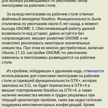
для выбора размещаемых по умолчанию типов
пиктограмм на рабочем столе.
За вывод пиктограмм на рабочем столе отвечал
файловый менеджер Nautilus. Функциональность была
отключена по умолчанию около 6 лет назад, в момент
выхода GNOME 3. Обеспечивающий работу данной
возможности код устарел, давно остаётся без
сопровождения, мешает развитию GNOME и не
позволяет реализовать некоторые значительные
новшества. При этом во многих дистрибутивах, включая
Ubuntu 17.10, настройки GNOME по умолчанию
изменены и пиктограммы размещаются на рабочем
столе.
Из проблем, побудивших к удалению кода,
отмечается
использование для отрисовки пиктограмм на рабочем
столе устаревшей функциональности GTK+, которая
завязана на X11, не будет перенесена в GTK+4 и
мешает портированию Nautilus на GTK+4, а также
наличие множества мелких и трудно решаемых при
текущей архитектуре проблем, таких как недостаточная
поддержка многомониторных конфигураций. Кроме