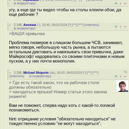
+
–
[
к модератору
]
/
угу, а еще где ты видел чтобы на столы клеили обои, да
еще рабочие ?
2.198
,
Аноним
(
-
), 20:45, 05/01/2018 [
^
] [
^^
] [
^^^
] [
ответить
]
+
–
/
[
к модератору
]
>ВАШИ привычки
Проблема гномеров в слишком большем ЧСВ, занимают,
мягко говоря, небольшую часть рынка, а пытаются
остальным диктовать и навязывать свои привычки, даже
Майкрософт надорвались со своими плиточками и новым
пуском, а у них почти монополия.
+1
2.206
,
Michael Shigorin
(
ok
), 00:02, 06/01/2018 [
^
] [
^^
] [
^^^
]
+
–
[
ответить
]
[
к модератору
]
/
> Где есть такой закон, что на рабочем столе
должны обязательно
> находиться ярлыки! Номер статьи этого закона
укажите!
Вам не поможет, сперва надо хоть с какой-то логикой
познакомиться.
hint: отрицание условия "обязательно находиться" не
тождественно условию "не могут находиться".