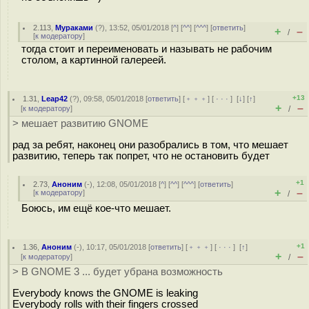
2.113
,
Мураками
(
?
), 13:52, 05/01/2018 [
^
] [
^^
] [
^^^
] [
ответить
]
+
–
/
[
к модератору
]
тогда стоит и переименовать и называть не рабочим
столом, а картинной галереей.
+13
1.31
,
Leap42
(
?
), 09:58, 05/01/2018 [
ответить
] [
﹢﹢﹢
] [
· · ·
]
[
↓
] [
↑
]
+
–
[
к модератору
]
/
> мешает развитию GNOME
рад за ребят, наконец они разобрались в том, что мешает
развитию, теперь так попрет, что не остановить будет
+1
2.73
,
Аноним
(
-
), 12:08, 05/01/2018 [
^
] [
^^
] [
^^^
] [
ответить
]
+
–
[
к модератору
]
/
Боюсь, им ещё кое-что мешает.
+1
1.36
,
Аноним
(
-
), 10:17, 05/01/2018 [
ответить
] [
﹢﹢﹢
] [
· · ·
]
[
↑
]
+
–
[
к модератору
]
/
> В GNOME 3 ... будет убрана возможность
Everybody knows the GNOME is leaking
Everybody rolls with their fingers crossed