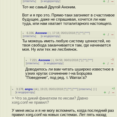
+
–
[
ответить
]
[
к модератору
]
/
Тот-же самый Другой Аноним.
Вот и я про это. Прямо-таки загоняют в счастливое
будущее, даже не спрашивая, хочется ли нам
туда, или нам хватает тоталитарного настоящего.
6.156
,
Аноним
(
-
), 17:18, 05/01/2018 [
^
] [
^^
] [
^^^
]
+
–
/
[
ответить
]
[
к модератору
]
Ты можешь иметь любую систему ценностей, но
твоя свобода заканчивается там, где начинается
моя. Ну или тех же лесбиянок.
–1
7.221
,
Аноним
(
-
), 04:58, 06/01/2018 [
^
] [
^^
] [
^^^
]
+
–
[
ответить
]
[
к модератору
]
/
Доводилось ли вам читать шшироко известное в
узких кругах сочинение г-на Борцова
"Поведение", под ред. т. Warrax'а?
+2
3.178
,
angra
(
ok
), 19:23, 05/01/2018 [
^
] [
^^
] [
^^^
] [
ответить
]
[
↑
]
+
–
[
к модератору
]
/
> Что за дикий фанатизм по иксам? Давно
xorg.conf не правил?
У меня иксы и я не могу вспомнить, когда последний раз
правил xorg.conf на новых системах. Лет пять назад