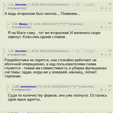
+9
1.21
,
Аноним
(
-
), 09:29, 05/01/2018 [
ответить
] [
﹢﹢﹢
] [
· · ·
]
[
↓
] [
↑
]
+
–
[
к модератору
]
/
А ведь второгном был неплох... Помянем...
+4
2.64
,
Махра
(
?
), 11:34, 05/01/2018 [
^
] [
^^
] [
^^^
] [
ответить
]
+
–
[
к модератору
]
/
Я на Мате сижу , тот же второгном! И вяленого скоро
завезут. Классика одним словом.
+5
1.22
,
Аноним
(
-
), 09:40, 05/01/2018 [
ответить
] [
﹢﹢﹢
] [
· · ·
]
[
↓
] [
↑
]
+
–
[
к модератору
]
/
Разработчики не парятся, они спокойно работают на
яблочной операционке, а над пользователями гнома
глумятся - ломая им совместимость и убирая функционал
системы; гадая, когда же у юзверей, наконец, лопнет
терпение.
+3
2.195
,
anonymous
(
??
), 20:23, 05/01/2018 [
^
] [
^^
] [
^^^
] [
ответить
]
+
–
[
к модератору
]
/
Судя по количеству форков, оно уже лопнуло. Остались
одни ярые адепты.