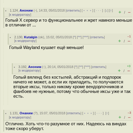
1.124
,
Аноним
(
-
), 14:33, 05/01/2018 [
ответить
] [
﹢﹢﹢
] [
· · ·
]
[
↓
] [
↑
]
+
–
/
[
к модератору
]
Голый X сервер и то функциональнее и жрет намного меньше
в отличии от ...
–1
2.130
,
Kutalgin
(
ok
), 15:02, 05/01/2018 [
^
] [
^^
] [
^^^
] [
ответить
]
+
–
[
к модератору
]
/
Голый Wayland кушает ещё меньше!
+3
3.192
,
Аноним
(
-
), 20:14, 05/01/2018 [
^
] [
^^
] [
^^^
] [
ответить
]
+
–
[
к модератору
]
/
Голый вяленд без костылей, абстракций и подпорок
ничего не может, а если их приладить, то получаются
вторые иксы, только никому кроме вендорлочников и
фанбоев не нужные, потому что обычные иксы уже и так
есть.
–3
1.131
,
Онаним
(
?
), 15:07, 05/01/2018 [
ответить
] [
﹢﹢﹢
] [
· · ·
]
[
↑
]
+
–
[
к модератору
]
/
Отлично. Хоть что-то разумное от них. Надеюсь на виндах
тоже скоро уберут.