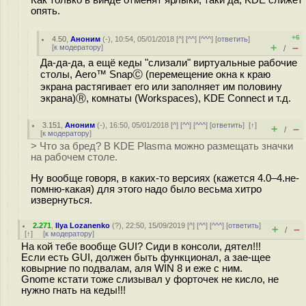
Как только в винде отменят ярлыки, таки да, KDE слижет
опять.
+6
4.50
,
Аноним
(
-
), 10:54, 05/01/2018 [
^
] [
^^
] [
^^^
] [
ответить
]
+
–
[
к модератору
]
/
Да-да-да, а ещё кеды "слизали" виртуальные рабочие
столы, Aero™ SnapⒸ (перемещение окна к краю
экрана растягивает его или заполняет им половину
экрана)Ⓡ, комнаты (Workspaces), KDE Connect и т.д.
3.151
,
Аноним
(
-
), 16:50, 05/01/2018 [
^
] [
^^
] [
^^^
] [
ответить
]
[
↑
]
+
–
/
[
к модератору
]
> Что за бред? В KDE Plasma можно размещать значки
на рабочем столе.
Ну вообще говоря, в каких-то версиях (кажется 4.0–4.не-
помню-какая) для этого надо было весьма хитро
извернуться.
2.271
,
Ilya Lozanenko
(
?
), 22:50, 15/09/2019 [
^
] [
^^
] [
^^^
] [
ответить
]
+
–
/
[
↑
] [
к модератору
]
На кой тебе вообще GUI? Сиди в консоли, дятел!!!
Если есть GUI, должен быть функционал, а зае-щее
ковырние по подвалам, аля WIN 8 и еже с ним.
Gnome кстати тоже слизывал у форточек не кисло, не
нужно гнать на кеды!!!