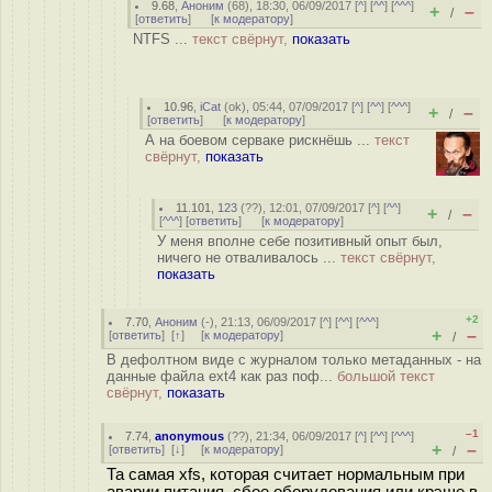
9.68
,
Аноним
(
68
), 18:30, 06/09/2017 [
^
] [
^^
] [
^^^
]
+
–
/
[
ответить
]
[
к модератору
]
NTFS ...
текст свёрнут,
показать
10.96
,
iCat
(
ok
), 05:44, 07/09/2017 [
^
] [
^^
] [
^^^
]
+
–
/
[
ответить
]
[
к модератору
]
А на боевом серваке рискнёшь ...
текст
свёрнут,
показать
11.101
,
123
(
??
), 12:01, 07/09/2017 [
^
] [
^^
]
+
–
/
[
^^^
] [
ответить
]
[
к модератору
]
У меня вполне себе позитивный опыт был,
ничего не отваливалось ...
текст свёрнут,
показать
+2
7.70
,
Аноним
(
-
), 21:13, 06/09/2017 [
^
] [
^^
] [
^^^
]
+
–
[
ответить
]
[
↑
] [
к модератору
]
/
В дефолтном виде с журналом только метаданных - на
данные файла ext4 как раз поф...
большой текст
свёрнут,
показать
–1
7.74
,
anonymous
(
??
), 21:34, 06/09/2017 [
^
] [
^^
] [
^^^
]
+
–
[
ответить
]
[
↓
] [
к модератору
]
/
Та самая xfs, которая считает нормальным при