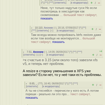
+
–
[
^
] [
^^
] [
^^^
] [
ответить
]
[
к модератору
]
/
Нене, тут только надутые гуси Но если
посмотришь в хексэдиторе как
скомпонован ...
большой текст свёрнут,
показать
10.110
,
Аноним
(
-
), 20:16, 07/09/2017 [
^
] [
^^
]
+
–
/
[
^^^
] [
ответить
]
[
↑
] [
к модератору
]
Там всегда можно попробовать btrfs restore даже
если том вообще не монтируется...
большой
текст свёрнут,
показать
+4
7.51
,
Аноним
(
-
), 14:09, 06/09/2017 [
^
] [
^^
] [
^^^
]
+
–
[
ответить
]
[
↓
] [
↑
] [
к модератору
]
/
>к счастью в 3.15 (или около того) завезли xfs
v5, и теперь нет проблем.
А resize в сторону уменьшения в XFS уже
завезли? Если нет, то у неё таки есть проблемы.
8.65
,
_
(
??
), 16:40, 06/09/2017 [
^
] [
^^
] [
^^^
]
+
–
/
[
ответить
]
[
к модератору
]
А ты не стесняйся - перечисли у кого есть А потом
пореши - реально ли это про...
текст свёрнут,
показать