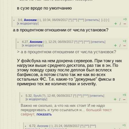
в сузе вроде по умолчанию
+3
3.6
,
Аноним
(
-
), 10:34, 06/09/2017 [
^
] [
^^
] [
^^^
] [
ответить
]
[
↓
] [
↑
]
+
–
[
к модератору
]
/
а в процентном отношении от числа установок?
+2
4.27
,
Аноним
(
-
), 12:29, 06/09/2017 [
^
] [
^^
] [
^^^
] [
ответить
]
+
–
[
к модератору
]
/
> а в процентном отношении от числа установок?
У фэйсбука на нем дохрена серверов. При том у них
нагрузки выше среднего десктопа, раз так в эн. По
этому поводу сразу после деплоя был всплеск
багфиксов, а потом стало так же как во всех
остальных ФС. Т.е. какие-то "дежурные" фиксы в
примерно тех же количествах и severity.
+5
5.32
,
SysA
(
?
), 12:48, 06/09/2017 [
^
] [
^^
] [
^^^
] [
ответить
]
+
–
[
к модератору
]
/
Важно не сколько, а что на них стоит И не надо
передергивать и тупо ссылаться н...
большой текст
свёрнут,
показать
+1
6.72
,
Аноним
(
-
), 21:24, 06/09/2017 [
^
] [
^^
] [
^^^
]