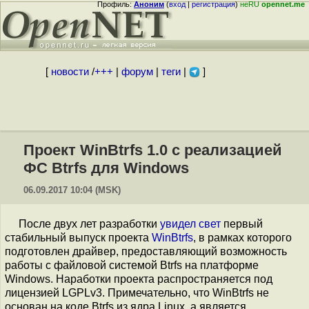
Профиль:
Аноним
(
вход
|
регистрация
)
неRU
opennet.me
[
новости
/
+++
|
форум
|
теги
|
]
Проект WinBtrfs 1.0 с реализацией
ФС Btrfs для Windows
06.09.2017 10:04 (MSK)
После двух лет разработки
увидел свет
первый
стабильный выпуск проекта
WinBtrfs
, в рамках которого
подготовлен драйвер, предоставляющий возможность
работы с файловой системой Btrfs на платформе
Windows. Наработки проекта распространяется под
лицензией LGPLv3. Примечательно, что WinBtrfs не
основан на коде Btrfs из ядра Linux, а является