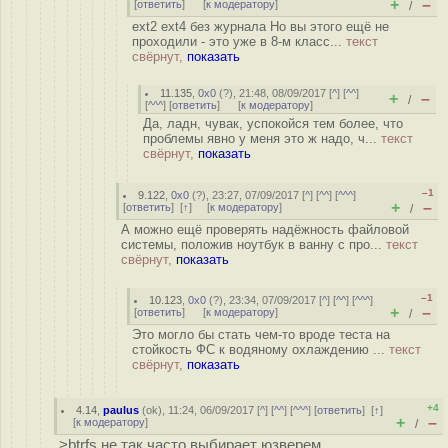
+
–
[
ответить
]
[
к модератору
]
/
ext2 ext4 без журнала Но вы этого ещё не
проходили - это уже в 8-м класс...
текст
свёрнут,
показать
11.135
,
0x0
(
?
), 21:48, 08/09/2017 [
^
] [
^^
]
+
–
/
[
^^^
] [
ответить
]
[
к модератору
]
Да, ладн, чувак, успокойся тем более, что
проблемы явно у меня это ж надо, ч...
текст
свёрнут,
показать
–1
9.122
,
0x0
(
?
), 23:27, 07/09/2017 [
^
] [
^^
] [
^^^
]
+
–
[
ответить
]
[
↑
] [
к модератору
]
/
А можно ещё проверять надёжность файловой
системы, положив ноутбук в ванну с про...
текст
свёрнут,
показать
–1
10.123
,
0x0
(
?
), 23:34, 07/09/2017 [
^
] [
^^
] [
^^^
]
+
–
[
ответить
]
[
к модератору
]
/
Это могло бы стать чем-то вроде теста на
стойкость ФС к водяному охлаждению ...
текст
свёрнут,
показать
+4
4.14
,
paulus
(
ok
), 11:24, 06/09/2017 [
^
] [
^^
] [
^^^
] [
ответить
]
[
↑
]
+
–
[
к модератору
]
/
>btrfs не так часто выбирает юзверем