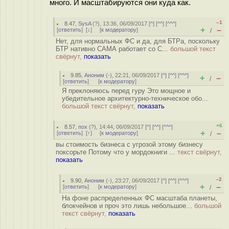
много. И масштабируются они куда как.
–1
8.47
,
SysA
(
?
), 13:36, 06/09/2017 [
^
] [
^^
] [
^^^
]
+
–
[
ответить
]
[
↓
] [
к модератору
]
/
Нет, для нормальных ФС и да, для БТРа, поскольку
БТР нативно САМА работает со С...
большой текст
свёрнут,
показать
9.85
,
Аноним
(
-
), 22:21, 06/09/2017 [
^
] [
^^
] [
^^^
]
+
–
/
[
ответить
]
[
к модератору
]
Я преклоняюсь перед гуру Это мощное и
убедительное архитектурно-техническое обо...
большой текст свёрнут,
показать
+6
8.57
,
пох
(
?
), 14:44, 06/09/2017 [
^
] [
^^
] [
^^^
]
+
–
[
ответить
]
[
↑
] [
к модератору
]
/
вы стоимость бизнеса с угрозой этому бизнесу
поксорьте Потому что у мордокниги ...
текст свёрнут,
показать
–2
9.90
,
Аноним
(
-
), 23:27, 06/09/2017 [
^
] [
^^
] [
^^^
]
+
–
[
ответить
]
[
к модератору
]
/
На фоне распределенных ФС масштаба планеты,
блокчейнов и проч это лишь небольшое...
большой
текст свёрнут,
показать