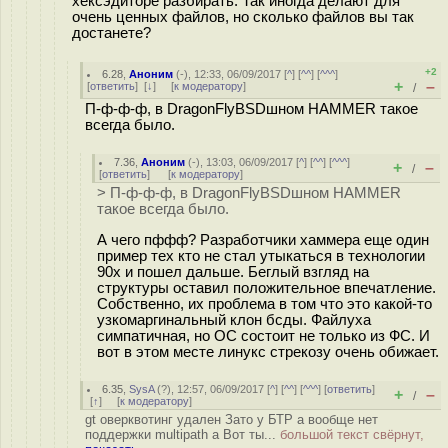
хексэдиторе разбирать. Так иногда делают для
очень ценных файлов, но сколько файлов вы так
достанете?
+2
6.28
,
Аноним
(
-
), 12:33, 06/09/2017 [
^
] [
^^
] [
^^^
]
+
–
[
ответить
]
[
↓
] [
к модератору
]
/
П-ф-ф-ф, в DragonFlyBSDшном HAMMER такое
всегда было.
7.36
,
Аноним
(
-
), 13:03, 06/09/2017 [
^
] [
^^
] [
^^^
]
+
–
/
[
ответить
]
[
к модератору
]
> П-ф-ф-ф, в DragonFlyBSDшном HAMMER
такое всегда было.
А чего пффф? Разработчики хаммера еще один
пример тех кто не стал утыкаться в технологии
90х и пошел дальше. Беглый взгляд на
структуры оставил положительное впечатление.
Собственно, их проблема в том что это какой-то
узкомаргинальный клон бсды. Файлуха
симпатичная, но ОС состоит не только из ФС. И
вот в этом месте линукс стрекозу очень обижает.
6.35
,
SysA
(
?
), 12:57, 06/09/2017 [
^
] [
^^
] [
^^^
] [
ответить
]
+
–
/
[
↑
] [
к модератору
]
gt оверквотинг удален Зато у БТР а вообще нет
поддержки multipath а Вот ты...
большой текст свёрнут,