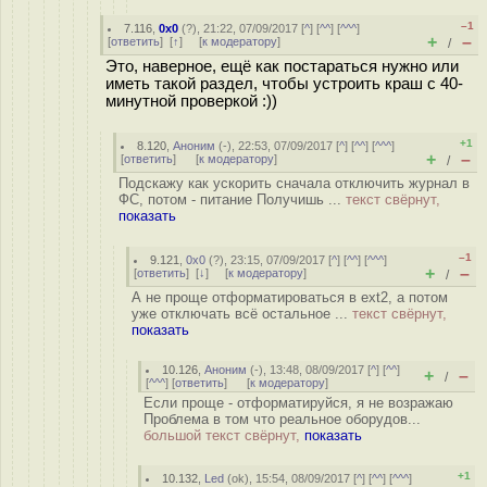
–1
7.116
,
0x0
(
?
), 21:22, 07/09/2017 [
^
] [
^^
] [
^^^
]
+
–
[
ответить
]
[
↑
] [
к модератору
]
/
Это, наверное, ещё как постараться нужно или
иметь такой раздел, чтобы устроить краш с 40-
минутной проверкой :))
+1
8.120
,
Аноним
(
-
), 22:53, 07/09/2017 [
^
] [
^^
] [
^^^
]
+
–
[
ответить
]
[
к модератору
]
/
Подскажу как ускорить сначала отключить журнал в
ФС, потом - питание Получишь ...
текст свёрнут,
показать
–1
9.121
,
0x0
(
?
), 23:15, 07/09/2017 [
^
] [
^^
] [
^^^
]
+
–
[
ответить
]
[
↓
] [
к модератору
]
/
А не проще отформатироваться в ext2, а потом
уже отключать всё остальное ...
текст свёрнут,
показать
10.126
,
Аноним
(
-
), 13:48, 08/09/2017 [
^
] [
^^
]
+
–
/
[
^^^
] [
ответить
]
[
к модератору
]
Если проще - отформатируйся, я не возражаю
Проблема в том что реальное оборудов...
большой текст свёрнут,
показать
+1
10.132
,
Led
(
ok
), 15:54, 08/09/2017 [
^
] [
^^
] [
^^^
]