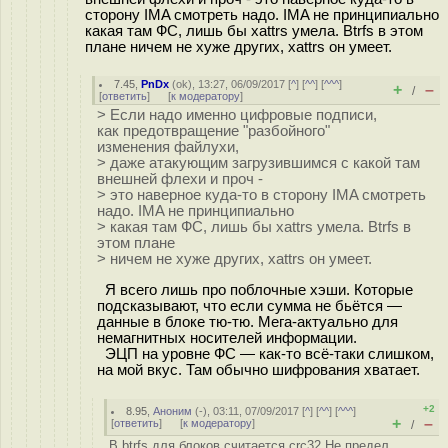
сторону IMA смотреть надо. IMA не принципиально
какая там ФС, лишь бы xattrs умела. Btrfs в этом
плане ничем не хуже других, xattrs он умеет.
7.45
,
PnDx
(
ok
), 13:27, 06/09/2017 [
^
] [
^^
] [
^^^
]
+
–
/
[
ответить
]
[
к модератору
]
> Если надо именно цифровые подписи,
как предотвращение "разбойного"
изменения файлухи,
> даже атакующим загрузившимся с какой там
внешней флехи и проч -
> это наверное куда-то в сторону IMA смотреть
надо. IMA не принципиально
> какая там ФС, лишь бы xattrs умела. Btrfs в
этом плане
> ничем не хуже других, xattrs он умеет.
Я всего лишь про поблочные хэши. Которые
подсказывают, что если сумма не бьётся —
данные в блоке тю-тю. Мега-актуально для
немагнитных носителей информации.
ЭЦП на уровне ФС — как-то всё-таки слишком,
на мой вкус. Там обычно шифрования хватает.
+2
8.95
,
Аноним
(
-
), 03:11, 07/09/2017 [
^
] [
^^
] [
^^^
]
+
–
[
ответить
]
[
к модератору
]
/
В btrfs для блоков считается crc32 Не предел