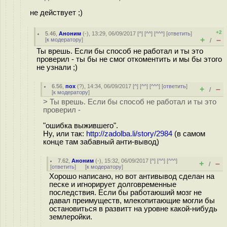
не действует ;)
+2
5.46
,
Аноним
(
-
), 13:29, 06/09/2017 [
^
] [
^^
] [
^^^
] [
ответить
]
+
–
[
к модератору
]
/
Ты врешь. Если бы способ не работал и ты это
проверил - ты бы не смог откоментить и мы бы этого
не узнали ;)
6.56
,
пох
(
?
), 14:34, 06/09/2017 [
^
] [
^^
] [
^^^
] [
ответить
]
+
–
/
[
к модератору
]
> Ты врешь. Если бы способ не работал и ты это
проверил -
"ошибка выжившего".
Ну, или так:
http://zadolba.li/story/2984
(в самом
конце там забавный анти-вывод)
7.62
,
Аноним
(
-
), 15:32, 06/09/2017 [
^
] [
^^
] [
^^^
]
+
–
/
[
ответить
]
[
к модератору
]
Хорошо написано, но вот антивывод сделан на
песке и игнорирует долговременные
последствия. Если бы работаюший мозг не
давал преимуществ, млекопитающие могли бы
остановиться в развитт на уровне какой-нибудь
землеройки.