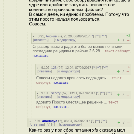
аварии питания, сбое оборудования или крэше в
ядре или драйвере занулить неизвестное
количество произвольных файлов?
В самом деле, ни единой проблемы. Потому что
этим просто нельзя пользоваться.
Совсем.
+2
8.91
,
Аноним
(
-
), 23:29, 06/09/2017 [
^
] [
^^
] [
^^^
]
+
–
[
ответить
]
[
к модератору
]
/
Справедливости ради это более-менее починили,
последние рецидивы в районе 2 6 28...
текст свёрнут,
показать
–1
9.102
,
123
(
??
), 12:04, 07/09/2017 [
^
] [
^^
] [
^^^
]
+
–
[
ответить
]
[
к модератору
]
/
Совсем недолго пришлось подождать ...
текст
свёрнут,
показать
9.105
,
scorry
(
ok
), 13:11, 07/09/2017 [
^
] [
^^
] [
^^^
]
+
–
/
[
ответить
]
[
к модератору
]
ядовито Просто блестящее решение ...
текст
свёрнут,
показать
7.94
,
ананасус
(
?
), 03:04, 07/09/2017 [
^
] [
^^
] [
^^^
]
+
–
/
[
ответить
]
[
↓
] [
↑
] [
к модератору
]
Как-то раз у при сбое питания xfs сказала мол