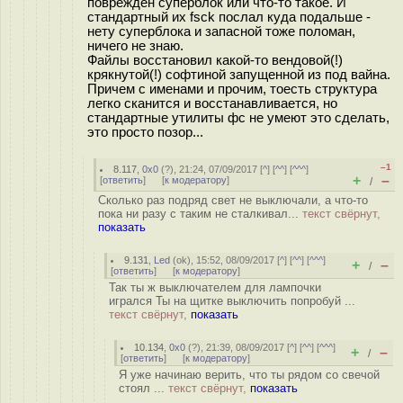
поврежден суперблок или что-то такое. И
стандартный их fsck послал куда подальше -
нету суперблока и запасной тоже поломан,
ничего не знаю.
Файлы восстановил какой-то вендовой(!)
крякнутой(!) софтиной запущенной из под вайна.
Причем с именами и прочим, тоесть структура
легко сканится и восстанавливается, но
стандартные утилиты фс не умеют это сделать,
это просто позор...
–1
8.117
,
0x0
(
?
), 21:24, 07/09/2017 [
^
] [
^^
] [
^^^
]
+
–
[
ответить
]
[
к модератору
]
/
Сколько раз подряд свет не выключали, а что-то
пока ни разу с таким не сталкивал...
текст свёрнут,
показать
9.131
,
Led
(
ok
), 15:52, 08/09/2017 [
^
] [
^^
] [
^^^
]
+
–
/
[
ответить
]
[
к модератору
]
Так ты ж выключателем для лампочки
игрался Ты на щитке выключить попробуй ...
текст свёрнут,
показать
10.134
,
0x0
(
?
), 21:39, 08/09/2017 [
^
] [
^^
] [
^^^
]
+
–
/
[
ответить
]
[
к модератору
]
Я уже начинаю верить, что ты рядом со свечой
стоял ...
текст свёрнут,
показать