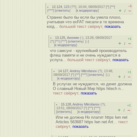
–1
12.124
,
123
(
??
), 10:04, 08/09/2017 [
^
] [
^^
]
+
–
[
^^^
] [
ответить
]
[
к модератору
]
/
Странно было бы если бы умела плохо,
учитывая что exFAT писали в те времена
когд...
большой текст свёрнут,
показать
13.125
,
Аноним
(
-
), 13:28, 08/09/2017
+1
[
^
] [
^^
] [
^^^
] [
ответить
]
[
↓
]
+
–
/
[
к модератору
]
что самсунг - крупнейший производитель
флеш памяти и не очень нуждается в
услуга...
большой текст свёрнут,
показать
14.127
,
Andrey Mitrofanov
(
?
), 13:48,
+1
08/09/2017 [
^
] [
^^
] [
^^^
] [
ответить
]
[
↓
]
+
–
/
[
к модератору
]
В услугах не нуждается, но денег должна
О славный Новый Мир https hitech n...
текст свёрнут,
показать
15.128
,
Andrey Mitrofanov
(
?
),
+1
13:51, 08/09/2017 [
^
] [
^^
] [
^^^
]
+
–
/
[
ответить
]
[
к модератору
]
Или не должна Но платит https lwn net
Articles 563687 https lwn net Art...
текст
свёрнут,
показать