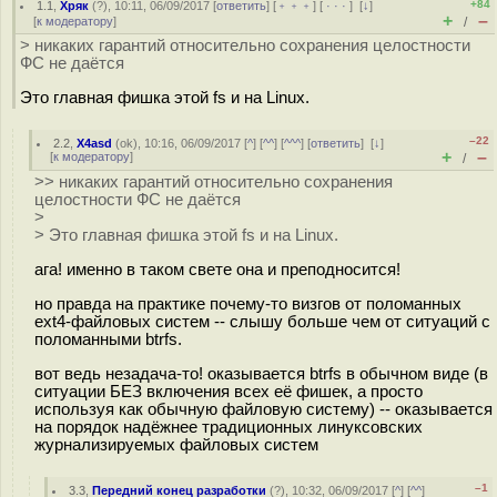
+84
1.1
,
Хряк
(
?
), 10:11, 06/09/2017 [
ответить
] [
﹢﹢﹢
] [
· · ·
]
[
↓
]
+
–
[
к модератору
]
/
> никаких гарантий относительно сохранения целостности
ФС не даётся
Это главная фишка этой fs и на Linux.
–22
2.2
,
X4asd
(
ok
), 10:16, 06/09/2017 [
^
] [
^^
] [
^^^
] [
ответить
]
[
↓
]
+
–
[
к модератору
]
/
>> никаких гарантий относительно сохранения
целостности ФС не даётся
>
> Это главная фишка этой fs и на Linux.
ага! именно в таком свете она и преподносится!
но правда на практике почему-то визгов от поломанных
ext4-файловых систем -- слышу больше чем от ситуаций с
поломанными btrfs.
вот ведь незадача-то! оказывается btrfs в обычном виде (в
ситуации БЕЗ включения всех её фишек, а просто
используя как обычную файловую систему) -- оказывается
на порядок надёжнее традиционных линуксовских
журнализируемых файловых систем
–1
3.3
,
Передний конец разработки
(
?
), 10:32, 06/09/2017 [
^
] [
^^
]