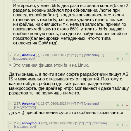
Интересно, у меня btrfs два раза вставала колом(было 2
раздела, корень забился при обновлении, /home при
повседневной работе), когда заканчивалось место они
становились readonly, т.е. даже удалить ничего нельзя,
ни файлы, ни снапшоты т.к. нельзя записать, причем по
показаниям df занято около 66%, утилиты btrfs выдают
вообще полную ересь, ни одно из найденых решений не
помогло(балансировки метаданных, что-то типа
отключения CoW итд).
+1
2.20
,
Аноним
(
-
), 12:08, 06/09/2017 [
^
] [
^^
] [
^^^
] [
ответить
]
[
↑
]
+
–
[
к модератору
]
/
> Это главная фишка этой fs и на Linux.
Да ты знаешь, в почти всем софте разработчики пишут AS
IS и максимально отказываются от гарантий. Поэтому с
какого-нибудь рейзера где fsck разнес раздел или
майкрософта, где драйвер нтфс мог вынести даже таблицу
разделов ты не получишь ни-че-го.
2.37
,
Аноним
(
-
), 13:07, 06/09/2017 [
^
] [
^^
] [
^^^
] [
ответить
]
+
–
/
[
к модератору
]
да уж ;) при обновлении сусе это особенно сказывается
2.73
,
anonymous
(
??
), 21:30, 06/09/2017 [
^
] [
^^
] [
^^^
] [
ответить
]
+
–
/
[
к модератору
]