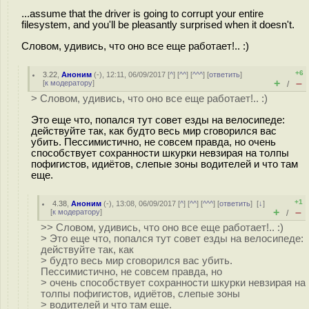
...assume that the driver is going to corrupt your entire
filesystem, and you'll be pleasantly surprised when it doesn't.
Словом, удивись, что оно все еще работает!.. :)
+6
3.22
,
Аноним
(
-
), 12:11, 06/09/2017 [
^
] [
^^
] [
^^^
] [
ответить
]
+
–
[
к модератору
]
/
> Словом, удивись, что оно все еще работает!.. :)
Это еще что, попался тут совет езды на велосипеде:
действуйте так, как будто весь мир сговорился вас
убить. Пессимистично, не совсем правда, но очень
способствует сохранности шкурки невзирая на толпы
пофигистов, идиётов, слепые зоны водителей и что там
еще.
+1
4.38
,
Аноним
(
-
), 13:08, 06/09/2017 [
^
] [
^^
] [
^^^
] [
ответить
]
[
↓
]
+
–
[
к модератору
]
/
>> Словом, удивись, что оно все еще работает!.. :)
> Это еще что, попался тут совет езды на велосипеде:
действуйте так, как
> будто весь мир сговорился вас убить.
Пессимистично, не совсем правда, но
> очень способствует сохранности шкурки невзирая на
толпы пофигистов, идиётов, слепые зоны
> водителей и что там еще.