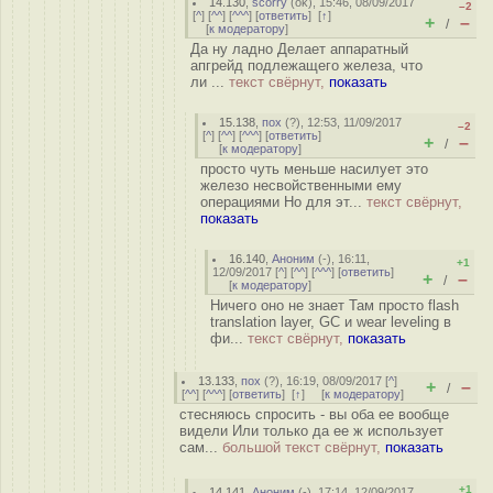
14.130
,
scorry
(
ok
), 15:46, 08/09/2017
–2
[
^
] [
^^
] [
^^^
] [
ответить
]
[
↑
]
+
–
/
[
к модератору
]
Да ну ладно Делает аппаратный
апгрейд подлежащего железа, что
ли ...
текст свёрнут,
показать
15.138
,
пох
(
?
), 12:53, 11/09/2017
–2
[
^
] [
^^
] [
^^^
] [
ответить
]
+
–
/
[
к модератору
]
просто чуть меньше насилует это
железо несвойственными ему
операциями Но для эт...
текст свёрнут,
показать
16.140
,
Аноним
(
-
), 16:11,
+1
12/09/2017 [
^
] [
^^
] [
^^^
] [
ответить
]
+
–
/
[
к модератору
]
Ничего оно не знает Там просто flash
translation layer, GC и wear leveling в
фи...
текст свёрнут,
показать
13.133
,
пох
(
?
), 16:19, 08/09/2017 [
^
]
+
–
/
[
^^
] [
^^^
] [
ответить
]
[
↑
] [
к модератору
]
стесняюсь спросить - вы оба ее вообще
видели Или только да ее ж использует
сам...
большой текст свёрнут,
показать
+1
14.141
,
Аноним
(
-
), 17:14, 12/09/2017