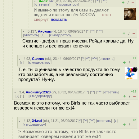
8.149
,
iav
(
ok
), 20:10, 23/09/2019 [
^
] [
^^
] [
^^^
]
+
–
/
[
ответить
]
[
к модератору
]
И именно по этому для базы выделяют
подтом и ставят на нём NOCOW ...
текст
свёрнут,
показать
5.137
,
Аноним
(
-
), 18:48, 09/09/2017 [
^
] [
^^
] [
^^^
]
+
–
/
[
ответить
]
[
↑
] [
к модератору
]
Сжатие - дефолт практически. Рейди кривые да. Ну
и снепшоты все юзают конечно
+1
4.92
,
Gannet
(
ok
), 23:44, 06/09/2017 [
^
] [
^^
] [
^^^
] [
ответить
]
+
–
[
↑
] [
к модератору
]
/
Т. е. ты оцениваешь качество продукта по тому
кто разработчик, а не реальному состоянию
продукта? Ну-ну.
+18
3.4
,
Анонимус2323
(
?
), 10:32, 06/09/2017 [
^
] [
^^
] [
^^^
] [
ответить
]
+
–
[
↓
] [
↑
] [
к модератору
]
/
Возможно это потому, что Btrfs не так часто выбирает
юзверем нежели тот же ext4
+2
4.12
,
X4asd
(
ok
), 11:21, 06/09/2017 [
^
] [
^^
] [
^^^
] [
ответить
]
[
↓
]
+
–
[
к модератору
]
/
> Возможно это потому, что Btrfs не так часто
выбирает юзверем нежели тот же ext4