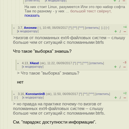
+
–
[
ответить
]
[
к модератору
]
/
На них стоит Linux, разумеется Или это про набор софта
Там по разному - у них ...
большой текст свёрнут,
показать
+4
3.7
,
Аноним
(
-
), 10:48, 06/09/2017 [
^
] [
^^
] [
^^^
] [
ответить
]
[
↓
] [
↑
]
+
–
[
к модератору
]
/
>визгов от поломанных ext4-файловых систем -- слышу
больше чем от ситуаций с поломанными btrfs
Что такое "выборка" знаешь?
–3
4.13
,
X4asd
(
ok
), 11:22, 06/09/2017 [
^
] [
^^
] [
^^^
] [
ответить
]
+
–
[
к модератору
]
/
> Что такое "выборка" знаешь?
нет
+2
3.16
,
KonstantinB
(
ok
), 11:50, 06/09/2017 [
^
] [
^^
] [
^^^
] [
ответить
]
+
–
[
↑
] [
к модератору
]
/
> но правда на практике почему-то визгов от
поломанных ext4-файловых систем -- слышу
больше чем от ситуаций с поломанными btrfs.
См. "парадокс доступности информации".