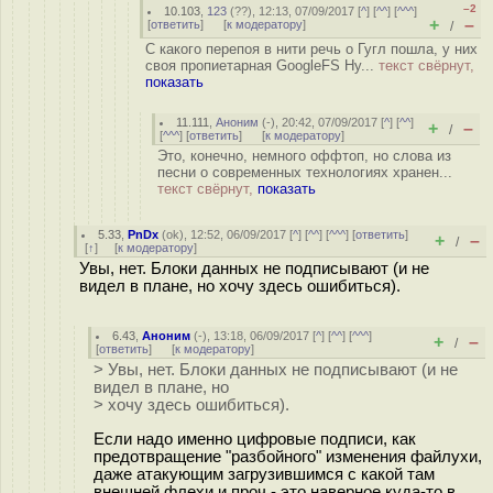
–2
10.103
,
123
(
??
), 12:13, 07/09/2017 [
^
] [
^^
] [
^^^
]
+
–
[
ответить
]
[
к модератору
]
/
С какого перепоя в нити речь о Гугл пошла, у них
своя пропиетарная GoogleFS Ну...
текст свёрнут,
показать
11.111
,
Аноним
(
-
), 20:42, 07/09/2017 [
^
] [
^^
]
+
–
/
[
^^^
] [
ответить
]
[
к модератору
]
Это, конечно, немного оффтоп, но слова из
песни о современных технологиях хранен...
текст свёрнут,
показать
5.33
,
PnDx
(
ok
), 12:52, 06/09/2017 [
^
] [
^^
] [
^^^
] [
ответить
]
+
–
/
[
↑
] [
к модератору
]
Увы, нет. Блоки данных не подписывают (и не
видел в плане, но хочу здесь ошибиться).
6.43
,
Аноним
(
-
), 13:18, 06/09/2017 [
^
] [
^^
] [
^^^
]
+
–
/
[
ответить
]
[
к модератору
]
> Увы, нет. Блоки данных не подписывают (и не
видел в плане, но
> хочу здесь ошибиться).
Если надо именно цифровые подписи, как
предотвращение "разбойного" изменения файлухи,
даже атакующим загрузившимся с какой там
внешней флехи и проч - это наверное куда-то в