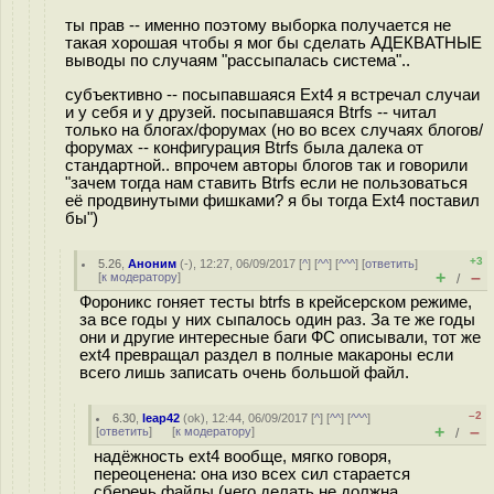
ты прав -- именно поэтому выборка получается не
такая хорошая чтобы я мог бы сделать АДЕКВАТНЫЕ
выводы по случаям "рассыпалась система"..
субъективно -- посыпавшаяся Ext4 я встречал случаи
и у себя и у друзей. посыпавшаяся Btrfs -- читал
только на блогах/форумах (но во всех случаях блогов/
форумах -- конфигурация Btrfs была далека от
стандартной.. впрочем авторы блогов так и говорили
"зачем тогда нам ставить Btrfs если не пользоваться
её продвинутыми фишками? я бы тогда Ext4 поставил
бы")
+3
5.26
,
Аноним
(
-
), 12:27, 06/09/2017 [
^
] [
^^
] [
^^^
] [
ответить
]
+
–
[
к модератору
]
/
Фороникс гоняет тесты btrfs в крейсерском режиме,
за все годы у них сыпалось один раз. За те же годы
они и другие интересные баги ФС описывали, тот же
ext4 превращал раздел в полные макароны если
всего лишь записать очень большой файл.
–2
6.30
,
leap42
(
ok
), 12:44, 06/09/2017 [
^
] [
^^
] [
^^^
]
+
–
[
ответить
]
[
к модератору
]
/
надёжность ext4 вообще, мягко говоря,
переоценена: она изо всех сил старается
сберечь файлы (чего делать не должна,