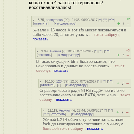
когда около 4 часов тестировалась/
восстанавливалась!
+2
8.75
,
anonymous
(
??
), 21:35, 06/09/2017 [
^
] [
^^
] [
^^^
]
+
–
[
ответить
]
[
к модератору
]
/
бывало и 16 часов А вот zfs может поковыряться в
себе часов 20, а потом упасть ...
текст свёрнут,
показать
–3
9.99
,
Аноним
(
-
), 10:58, 07/09/2017 [
^
] [
^^
] [
^^^
]
+
–
[
ответить
]
[
к модератору
]
/
В таких ситуациях btrfs быстро скажет, что
неисправима и данные не восстановить ...
текст
свёрнут,
показать
10.100
,
123
(
??
), 12:00, 07/09/2017 [
^
] [
^^
] [
^^^
]
+
–
/
[
ответить
]
[
↓
] [
к модератору
]
Справедливости ради NTFS надёжнее и легче
восстанавливаемая чем EXT4, хотя и зна...
текст
свёрнут,
показать
11.119
,
Аноним
(
-
), 22:44, 07/09/2017 [
^
] [
^^
]
+
–
/
[
^^^
] [
ответить
]
[
к модератору
]
Убитый EXT4 обычно тупо чинится штатным
fsck до монтируемого состояния с минимум...
большой текст свёрнут,
показать