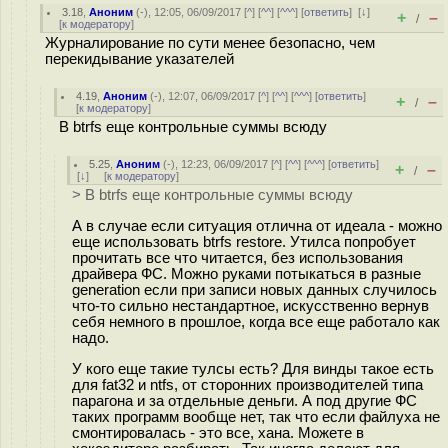
3.18
,
Аноним
(
-
), 12:05, 06/09/2017 [
^
] [
^^
] [
^^^
] [
ответить
]
[
↓
]
+
–
/
[
к модератору
]
Журналирование по сути менее безопасно, чем
перекидывание указателей
4.19
,
Аноним
(
-
), 12:07, 06/09/2017 [
^
] [
^^
] [
^^^
] [
ответить
]
+
–
/
[
к модератору
]
В btrfs еще контрольные суммы всюду
5.25
,
Аноним
(
-
), 12:23, 06/09/2017 [
^
] [
^^
] [
^^^
] [
ответить
]
+
–
/
[
↓
] [
к модератору
]
> В btrfs еще контрольные суммы всюду
А в случае если ситуация отлична от идеала - можно
еще использовать btrfs restore. Утилса попробует
прочитать все что читается, без использования
драйвера ФС. Можно руками потыкаться в разные
generation если при записи новых данных случилось
что-то сильно нестандартное, искусственно вернув
себя немного в прошлое, когда все еще работало как
надо.
У кого еще такие тулсы есть? Для винды такое есть
для fat32 и ntfs, от сторонних производителей типа
парагона и за отдельные деньги. А под другие ФС
таких программ вообще нет, так что если файлуха не
смонтировалась - это все, хана. Можете в