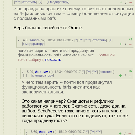
+
–
[
^^^
] [
ответить
]
[
↓
] [
к модератору
]
/
> но правда на практике почему-то визгов от поломанных
ext4-файловых систем -- слышу больше чем от ситуаций
с поломанными btrfs
Верь больше своей секте Oracle.
+2
4.8
,
X4asd
(
ok
), 10:51, 06/09/2017 [
^
] [
^^
] [
^^^
] [
ответить
]
[
↓
]
+
–
[
к модератору
]
/
чего там верить -- почти вся продвинутая
функциональность btrfs числится как экс...
большой
текст свёрнут,
показать
+5
5.29
,
Аноним
(
-
), 12:34, 06/09/2017 [
^
] [
^^
] [
^^^
] [
ответить
]
+
–
[
↓
] [
к модератору
]
/
> чего там верить -- почти вся продвинутая
функциональность btrfs числится как
экспериментальная.
Это какая например? Снапшоты и рефлинки
работают уж много лет. Сжатие есть, даже два на
выбор. Send/receive тоже ничего, хоть и немного
нишевая штука. Если это не продвинуто, то что же
тогда продвинутость?
6.60
,
Аноним
(
-
), 15:10, 06/09/2017 [
^
] [
^^
] [
^^^
]
+
–
/