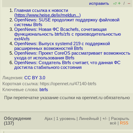
+
–
исправить
/
+7
Главная ссылка к новости
(
https://www.heise.de/ix/meldun...
)
OpenNews: SUSE продолжит поддержку файловой
системы Btrfs
OpenNews: Новая ФС Bcachefs, сочетающая
функциональность btrfs/zfs с производительностью
ext4/xfs
OpenNews: Выпуск systemd 219 с поддержкой
расширенных возможностей Btrfs
OpenNews: Проект CoreOS рассматривает возможность
ухода от использования Btrfs
OpenNews: Создатель Btrfs считает, что данная ФС
достигла стабильного состояния
Лицензия:
CC BY 3.0
Короткая ссылка: https://opennet.ru/47140-btrfs
Ключевые слова:
btrfs
При перепечатке указание ссылки на opennet.ru обязательно
Обсуждение
Ajax
|
1 уровень
|
Линейный
|
+/-
|
Раскрыть
(137)
всё
|
RSS