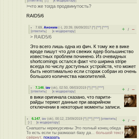
[
ответить
]
[
↓
] [
к модератору
]
>что же тогда продвинутость?
RAID5/6
7.69
,
Аноним
(
-
), 20:39, 06/09/2017 [
^
] [
^^
] [
^^^
]
+
–
/
[
ответить
]
[
к модератору
]
> RAID5/6
Это всего лишь одна из фич. К тому же в вике
вроде пишут что для свежих ядер большинство
известных проблем починено. Из очевидных
shortcomings остался факт что ширина stripe
всегда по числу доступных устройств, что может
быть неоптимально если стораж собран из очень
большого количества накопителей.
7.146
,
iav
(
ok
), 02:50, 08/03/2019 [
^
] [
^^
] [
^^^
]
+
–
/
[
ответить
]
[
к модератору
]
в вики оригинала сказано, что парити-
райды теряют данные при аварийном
отключении в некоторые моменты записи.
6.147
,
iav
(
ok
), 00:12, 23/09/2019 [
^
] [
^^
] [
^^^
] [
ответить
]
+
–
/
[
↑
] [
к модератору
]
Снапшоты нерекурсивны Это полный конец обеда
То есть если ты размазал базу да...
большой текст
свёрнут,
показать