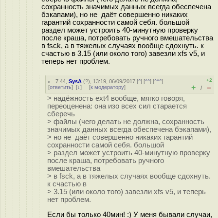
сохранность значимых данных всегда обеспечена
бэкапами), но не даёт совершенно никаких
гарантий сохранности самой себя. большой
раздел может устроить 40-минутную проверку
после краша, потребовать ручного вмешательства
в fsck, а в тяжелых случаях вообще сдохнуть. к
счастью в 3.15 (или около того) завезли xfs v5, и
теперь нет проблем.
+2
7.44
,
SysA
(
?
), 13:19, 06/09/2017 [
^
] [
^^
] [
^^^
]
+
–
[
ответить
]
[
↓
] [
к модератору
]
/
> надёжность ext4 вообще, мягко говоря,
переоценена: она изо всех сил старается
сберечь
> файлы (чего делать не должна, сохранность
значимых данных всегда обеспечена бэкапами),
> но не даёт совершенно никаких гарантий
сохранности самой себя. большой
> раздел может устроить 40-минутную проверку
после краша, потребовать ручного
вмешательства
> в fsck, а в тяжелых случаях вообще сдохнуть.
к счастью в
> 3.15 (или около того) завезли xfs v5, и теперь
нет проблем.
Если бы только 40мин! :) У меня бывали случаи,