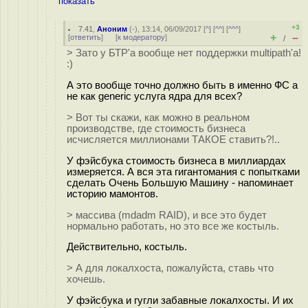
показать
+3
7.41
,
Аноним
(
-
), 13:14, 06/09/2017 [
^
] [
^^
] [
^^^
]
+
–
[
ответить
]
[
к модератору
]
/
> Зато у БТР'а вообще нет поддержки multipath'а!
:)
А это вообще точно должно быть в именно ФС а
не как generic услуга ядра для всех?
> Вот ты скажи, как можно в реальном
производстве, где стоимость бизнеса
исчисляется миллионами ТАКОЕ ставить?!..
У фэйсбука стоимость бизнеса в миллиардах
измеряется. А вся эта гигантомания с попытками
сделать Очень Большую Машину - напоминает
историю мамонтов.
> массива (mdadm RAID), и все это будет
нормально работать, но это все же костыль.
Действительно, костыль.
> А для локалхоста, пожалуйста, ставь что
хочешь.
У фэйсбука и гугли забавные локалхосты. И их