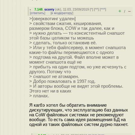
7.148
,
scorry
(
ok
), 11:03, 23/09/2019 [
^
] [
^^
] [
^^^
]
+
–
/
[
ответить
]
[
к модератору
]
>[оверквотинг удален]
> свойствам сжатия, кеширования,
размером блока, COW и так далее, как и
> нужно делать — то консистентный снапшот
этой базы целиком ты можешь
> сделать, только остановив её.
> Или у тебя файлсервер, в момент снапшота
какие-то файлы перемещаются с одного
> подтома на другой. Файл вполне может в
момент снапшота ещё не
> прибыть на один подтом, но уже исчезнуть с
другого. Потому что
> снапшот не атомарен.
> Добро пожаловать в 1997 год.
> И авторы вообще не видят этой проблемы.
Этого нет ни в каких
> планах.
Я кагбэ хотел бы обратить внимание
дискутирующих, что эксплуатацию баз данных
на CoW файловых системах не рекомендуют
вообще. То есть сама идея размещения БД на
одной из таких файловых систем дурно пахнет.