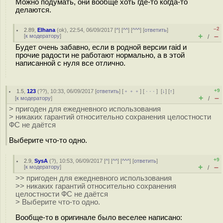
Можно подумать, они вообще хоть где-то когда-то
делаются.
–2
2.89
,
Elhana
(
ok
), 22:54, 06/09/2017 [
^
] [
^^
] [
^^^
] [
ответить
]
+
–
[
к модератору
]
/
Будет очень забавно, если в родной версии raid и
прочие радости не работают нормально, а в этой
написанной с нуля все отлично.
+9
1.5
,
123
(
??
), 10:33, 06/09/2017 [
ответить
] [
﹢﹢﹢
] [
· · ·
]
[
↓
] [
↑
]
+
–
[
к модератору
]
/
> пригоден для ежедневного использования
> никаких гарантий относительно сохранения целостности
ФС не даётся
Выберите что-то одно.
+9
2.9
,
SysA
(
?
), 10:53, 06/09/2017 [
^
] [
^^
] [
^^^
] [
ответить
]
+
–
[
к модератору
]
/
>> пригоден для ежедневного использования
>> никаких гарантий относительно сохранения
целостности ФС не даётся
> Выберите что-то одно.
Вообще-то в оригинале было веселее написано: