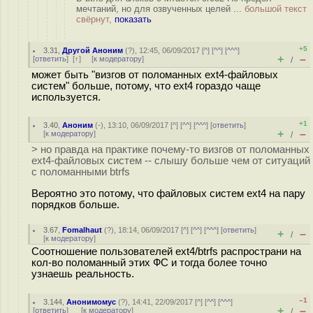
мечтаний, но для озвученных целей ...
большой текст
свёрнут,
показать
+5
3.31
,
Другой Аноним
(
?
), 12:45, 06/09/2017 [
^
] [
^^
] [
^^^
]
+
–
[
ответить
]
[
↑
] [
к модератору
]
/
может быть "визгов от поломанных ext4-файловых
систем" больше, потому, что ext4 гораздо чаще
используется.
+1
3.40
,
Аноним
(
-
), 13:10, 06/09/2017 [
^
] [
^^
] [
^^^
] [
ответить
]
+
–
[
к модератору
]
/
> но правда на практике почему-то визгов от поломанных
ext4-файловых систем -- слышу больше чем от ситуаций
с поломанными btrfs
Вероятно это потому, что файловых систем ext4 на пару
порядков больше.
3.67
,
Fomalhaut
(
?
), 18:14, 06/09/2017 [
^
] [
^^
] [
^^^
] [
ответить
]
+
–
/
[
к модератору
]
Соотношение пользователей ext4/btrfs распространи на
кол-во поломанный этих ФС и тогда более точно
узнаешь реальность.
–1
3.144
,
Анонимомус
(
?
), 14:41, 22/09/2017 [
^
] [
^^
] [
^^^
]
+
–
[
ответить
]
[
к модератору
]
/