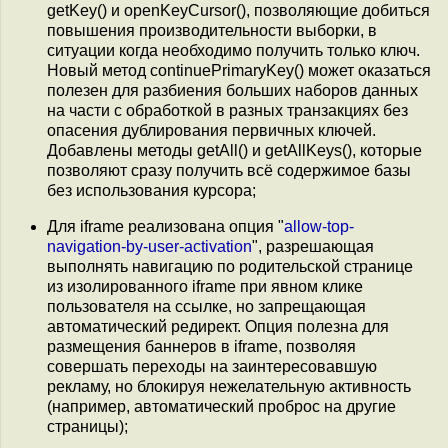
getKey() и openKeyCursor(), позволяющие добиться
повышения производительности выборки, в
ситуации когда необходимо получить только ключ.
Новый метод continuePrimaryKey() может оказаться
полезен для разбиения больших наборов данных
на части с обработкой в разных транзакциях без
опасения дублирования первичных ключей.
Добавлены методы getAll() и getAllKeys(), которые
позволяют сразу получить всё содержимое базы
без использования курсора;
Для iframe реализована опция "
allow-top-
navigation-by-user-activation
", разрешающая
выполнять навигацию по родительской странице
из изолированного iframe при явном клике
пользователя на ссылке, но запрещающая
автоматический редирект. Опция полезна для
размещения баннеров в iframe, позволяя
совершать переходы на заинтересовавшую
рекламу, но блокируя нежелательную активность
(например, автоматический проброс на другие
страницы);