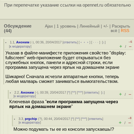
При перепечатке указание ссылки на opennet.ru обязательно
Обсуждение
Ajax
|
1 уровень
|
Линейный
|
+/-
|
Раскрыть
(44)
всё
|
RSS
–6
1.1
,
Аноним
(
-
), 00:36, 20/04/2017 [
ответить
] [
﹢﹢﹢
] [
· · ·
]
[
↓
]
+
–
[
к модератору
]
/
Указав в файле-манифесте приложения свойство "display:
fullscreen" web-приложение будет открываться без
служебных кнопок, панели и адресной строки, если
программа запущена через ярлык на домашнем экране
Шикарно! Сначала исчезли аппаратные кнопки, теперь
любая малварь сможет заниматься вымогательством.
2.2
,
Аноним
(
-
), 00:39, 20/04/2017 [
^
] [
^^
] [
^^^
] [
ответить
]
[
↓
]
+
–
/
[
к модератору
]
Ключевая фраза "
если программа запущена через
ярлык на домашнем экране
"
–8
3.3
,
prgchip
(
?
), 00:44, 20/04/2017 [
^
] [
^^
] [
^^^
] [
ответить
]
+
–
[
к модератору
]
/
Можно подумать ты ее из консоли запускаешь!?