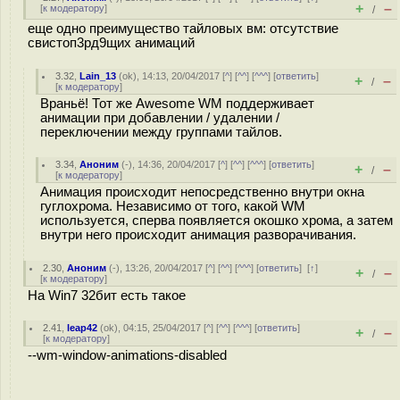
+
–
[
к модератору
]
/
еще одно преимущество тайловых вм: отсутствие
свистоп3рд9щих анимаций
3.32
,
Lain_13
(
ok
), 14:13, 20/04/2017 [
^
] [
^^
] [
^^^
] [
ответить
]
+
–
/
[
к модератору
]
Враньё! Тот же Awesome WM поддерживает
анимации при добавлении / удалении /
переключении между группами тайлов.
3.34
,
Аноним
(
-
), 14:36, 20/04/2017 [
^
] [
^^
] [
^^^
] [
ответить
]
+
–
/
[
к модератору
]
Анимация происходит непосредственно внутри окна
гуглохрома. Независимо от того, какой WM
используется, сперва появляется окошко хрома, а затем
внутри него происходит анимация разворачивания.
2.30
,
Аноним
(
-
), 13:26, 20/04/2017 [
^
] [
^^
] [
^^^
] [
ответить
]
[
↑
]
+
–
/
[
к модератору
]
На Win7 32бит есть такое
2.41
,
leap42
(
ok
), 04:15, 25/04/2017 [
^
] [
^^
] [
^^^
] [
ответить
]
+
–
/
[
к модератору
]
--wm-window-animations-disabled