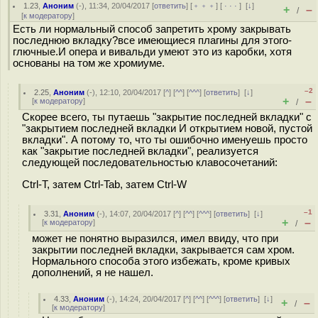
1.23
,
Аноним
(
-
), 11:34, 20/04/2017 [
ответить
] [
﹢﹢﹢
] [
· · ·
]
[
↓
]
+
–
/
[
к модератору
]
Есть ли нормальный способ запретить хрому закрывать
последнюю вкладку?все имеющиеся плагины для этого-
глючные.И опера и вивальди умеют это из каробки, хотя
основаны на том же хромиуме.
–2
2.25
,
Аноним
(
-
), 12:10, 20/04/2017 [
^
] [
^^
] [
^^^
] [
ответить
]
[
↓
]
+
–
[
к модератору
]
/
Скорее всего, ты путаешь "закрытие последней вкладки" с
"закрытием последней вкладки И открытием новой, пустой
вкладки". А потому то, что ты ошибочно именуешь просто
как "закрытие последней вкладки", реализуется
следующей последовательностью клавосочетаний:
Ctrl-T, затем Ctrl-Tab, затем Ctrl-W
–1
3.31
,
Аноним
(
-
), 14:07, 20/04/2017 [
^
] [
^^
] [
^^^
] [
ответить
]
[
↓
]
+
–
[
к модератору
]
/
может не понятно выразился, имел ввиду, что при
закрытии последней вкладки, закрывается сам хром.
Нормального способа этого избежать, кроме кривых
дополнений, я не нашел.
4.33
,
Аноним
(
-
), 14:24, 20/04/2017 [
^
] [
^^
] [
^^^
] [
ответить
]
[
↓
]
+
–
/
[
к модератору
]