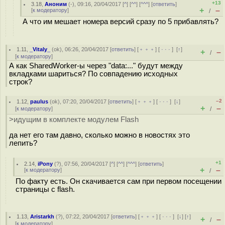
+13
3.18
,
Аноним
(
-
), 09:16, 20/04/2017 [
^
] [
^^
] [
^^^
] [
ответить
]
+
–
[
к модератору
]
/
А что им мешает номера версий сразу по 5 прибавлять?
1.11
,
_Vitaly_
(
ok
), 06:26, 20/04/2017 [
ответить
] [
﹢﹢﹢
] [
· · ·
]
[
↑
]
+
–
/
[
к модератору
]
А как SharedWorker-ы через "data:..." будут между
вкладками шариться? По совпадению исходных
строк?
–2
1.12
,
paulus
(
ok
), 07:20, 20/04/2017 [
ответить
] [
﹢﹢﹢
] [
· · ·
]
[
↓
]
+
–
[
к модератору
]
/
>идущим в комплекте модулем Flash
да нет его там давно, сколько можно в новостях это
лепить?
+1
2.14
,
iPony
(
?
), 07:56, 20/04/2017 [
^
] [
^^
] [
^^^
] [
ответить
]
+
–
[
к модератору
]
/
По факту есть. Он скачивается сам при первом посещении
страницы с flash.
1.13
,
Aristarkh
(
?
), 07:22, 20/04/2017 [
ответить
] [
﹢﹢﹢
] [
· · ·
]
[
↓
] [
↑
]
+
–
/
[
к модератору
]