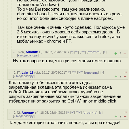
Попробуйте CentBrowser. (upd Правда да, он
только для Windows)
То о чем Вы говорите, там уже реализовано.
chromium based - eсли нет желания слезать с хрома,
но хочется большей свободы в плане настроек.
Там все очень и очень круто сделано. Пользуюсь уже
2.5 месяца - очень хорошо себя зарекомендовал. В
итоге на ноуте win7 у меня только cent и firefox, а на
мобильниках - chrome и FF.
3.36
,
Аноним
(
-
), 16:07, 20/04/2017 [
^
] [
^^
] [
^^^
] [
ответить
]
[
↑
]
+
–
/
[
к модератору
]
Ну так вопрос в том, что три сочетания вместо одного
–1
2.37
,
Lain_13
(
ok
), 19:17, 20/04/2017 [
^
] [
^^
] [
^^^
] [
ответить
]
[
↑
]
+
–
[
к модератору
]
/
Как только у тебя оказывается хоть одна
закреплённая вкладка эта проблема исчезает сама
собой. Появляется проблема «как случайно не
закрыть закреплённые вкладки» так-как закрепление не
избавляет ни от закрытия по Ctrl+W, ни от middle-click.
–1
2.42
,
Аноним
(
-
), 18:05, 25/04/2017 [
^
] [
^^
] [
^^^
] [
ответить
]
[
↓
]
+
–
[
к модератору
]
/
Там даже историю отключить нельзя, а вы про вкладки!