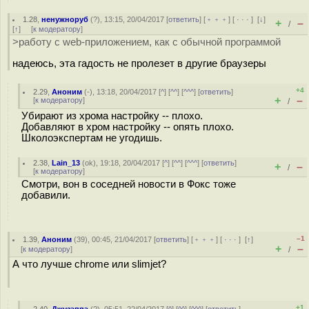
1.28
,
ненужноруб
(
?
), 13:15, 20/04/2017 [
ответить
] [
﹢﹢﹢
] [
· · ·
]
[
↓
]
+
–
/
[
↑
] [
к модератору
]
>работу с web-приложением, как с обычной программой
надеюсь, эта гадость не пролезет в другие браузеры
+4
2.29
,
Аноним
(
-
), 13:18, 20/04/2017 [
^
] [
^^
] [
^^^
] [
ответить
]
+
–
[
к модератору
]
/
Убирают из хрома настройку -- плохо.
Добавляют в хром настройку -- опять плохо.
Школоэкспертам не угодишь.
2.38
,
Lain_13
(
ok
), 19:18, 20/04/2017 [
^
] [
^^
] [
^^^
] [
ответить
]
+
–
/
[
к модератору
]
Смотри, вон в соседней новости в Фокс тоже
добавили.
–1
1.39
,
Аноним
(
39
), 00:45, 21/04/2017 [
ответить
] [
﹢﹢﹢
] [
· · ·
]
[
↑
]
+
–
[
к модератору
]
/
А что лучше chrome или slimjet?
+1