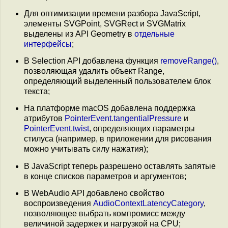
Для оптимизации времени разбора JavaScript,
элементы SVGPoint, SVGRect и SVGMatrix
выделены из API Geometry в
отдельные
интерфейсы
;
В Selection API добавлена функция
removeRange()
,
позволяющая удалить объект Range,
определяющий выделенный пользователем блок
текста;
На платформе macOS добавлена поддержка
атрибутов
PointerEvent.tangentialPressure
и
PointerEvent.twist
, определяющих параметры
стилуса (например, в приложении для рисования
можно учитывать силу нажатия);
В JavaScript теперь разрешено оставлять запятые
в конце списков параметров и аргументов;
В WebAudio API добавлено свойство
воспроизведения
AudioContextLatencyCategory
,
позволяющее выбрать компромисс между
величиной задержек и нагрузкой на CPU;