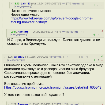
3.43
,
Lain_13
(
ok
), 18:24, 25/04/2017 [
^
] [
^^
] [
^^^
] [
ответить
]
+
–
/
[
к модератору
]
Чисто технически можно.
Через одно место:
https://www.tekrevue.com/tip/prevent-google-chrome-
storing-browser-history/
–1
2.44
,
Аноним
(
-
), 06:27, 26/04/2017 [
^
] [
^^
] [
^^^
] [
ответить
]
[
↑
]
+
–
[
к модератору
]
/
И Опера, и Вивальди используют Блинк как движок, а не
основаны на Хромиуме.
+2
1.26
,
Аноним
(
-
), 12:56, 20/04/2017 [
ответить
] [
﹢﹢﹢
] [
· · ·
]
[
↓
] [
↑
]
+
–
[
к модератору
]
/
Обновился хром, появилась какая-то свистоперделка в виде
анимации при запуске и разворачивании окна браузера.
Сворачивание происходит мгновенно, без анимации,
разворачивание с анимацией.
Вот описание проблемы:
https://bugs.chromium.org/p/chromium/issues/detail?id=695943
У кого-нить еще такое наблюдается?
–2
2.27
,
Аноним
(
-
), 13:06, 20/04/2017 [
^
] [
^^
] [
^^^
] [
ответить
]
[
↓
]