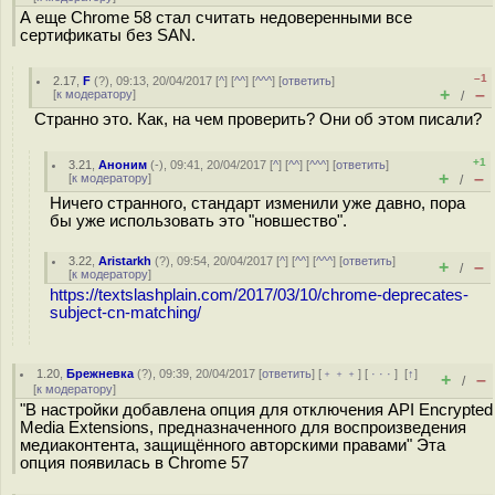
А еще Chrome 58 стал считать недоверенными все
сертификаты без SAN.
–1
2.17
,
F
(
?
), 09:13, 20/04/2017 [
^
] [
^^
] [
^^^
] [
ответить
]
+
–
[
к модератору
]
/
Странно это. Как, на чем проверить? Они об этом писали?
+1
3.21
,
Аноним
(
-
), 09:41, 20/04/2017 [
^
] [
^^
] [
^^^
] [
ответить
]
+
–
[
к модератору
]
/
Ничего странного, стандарт изменили уже давно, пора
бы уже использовать это "новшество".
3.22
,
Aristarkh
(
?
), 09:54, 20/04/2017 [
^
] [
^^
] [
^^^
] [
ответить
]
+
–
/
[
к модератору
]
https://textslashplain.com/2017/03/10/chrome-deprecates-
subject-cn-matching/
1.20
,
Брежневка
(
?
), 09:39, 20/04/2017 [
ответить
] [
﹢﹢﹢
] [
· · ·
]
[
↑
]
+
–
/
[
к модератору
]
"В настройки добавлена опция для отключения API Encrypted
Media Extensions, предназначенного для воспроизведения
медиаконтента, защищённого авторскими правами" Эта
опция появилась в Chrome 57