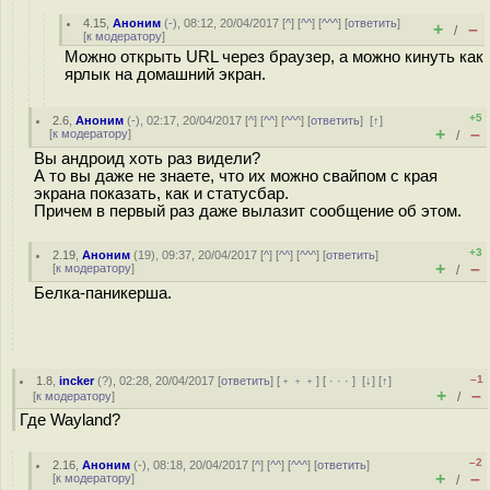
4.15
,
Аноним
(
-
), 08:12, 20/04/2017 [
^
] [
^^
] [
^^^
] [
ответить
]
+
–
/
[
к модератору
]
Можно открыть URL через браузер, а можно кинуть как
ярлык на домашний экран.
+5
2.6
,
Аноним
(
-
), 02:17, 20/04/2017 [
^
] [
^^
] [
^^^
] [
ответить
]
[
↑
]
+
–
[
к модератору
]
/
Вы андроид хоть раз видели?
А то вы даже не знаете, что их можно свайпом с края
экрана показать, как и статусбар.
Причем в первый раз даже вылазит сообщение об этом.
+3
2.19
,
Аноним
(
19
), 09:37, 20/04/2017 [
^
] [
^^
] [
^^^
] [
ответить
]
+
–
[
к модератору
]
/
Белка-паникерша.
–1
1.8
,
incker
(
?
), 02:28, 20/04/2017 [
ответить
] [
﹢﹢﹢
] [
· · ·
]
[
↓
] [
↑
]
+
–
[
к модератору
]
/
Где Wayland?
–2
2.16
,
Аноним
(
-
), 08:18, 20/04/2017 [
^
] [
^^
] [
^^^
] [
ответить
]
+
–
[
к модератору
]
/