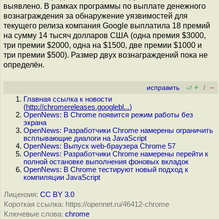
выявлено. В рамках программы по выплате денежного
вознаграждения за обнаружение уязвимостей для
текущего релиза компания Google выплатила 18 премий
на сумму 14 тысяч долларов США (одна премия $3000,
три премии $2000, одна на $1500, две премии $1000 и
три премии $500). Размер двух вознаграждений пока не
определён.
+
–
исправить
/
+7
Главная ссылка к новости
(
http://chromereleases.googlebl...
)
OpenNews: В Chrome появится режим работы без
экрана
OpenNews: Разработчики Chrome намерены ограничить
всплывающие диалоги на JavaScript
OpenNews: Выпуск web-браузера Chrome 57
OpenNews: Разработчики Chrome намерены перейти к
полной остановке выполнения фоновых вкладок
OpenNews: В Chrome тестируют новый подход к
компиляции JavaScript
Лицензия:
CC BY 3.0
Короткая ссылка: https://opennet.ru/46412-chrome
Ключевые слова:
chrome