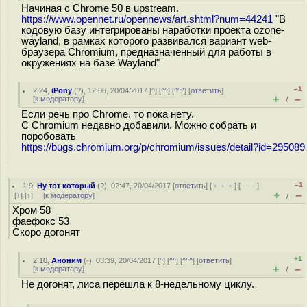
Начиная с Chrome 50 в upstream.
https://www.opennet.ru/opennews/art.shtml?num=44241
"В
кодовую базу интегрированы наработки проекта ozone-
wayland, в рамках которого развивался вариант web-
браузера Chromium, предназначенный для работы в
окружениях на базе Wayland"
–1
2.24
,
iPony
(
?
), 12:06, 20/04/2017 [
^
] [
^^
] [
^^^
] [
ответить
]
+
–
[
к модератору
]
/
Если речь про Chrome, то пока нету.
С Chromium недавно добавили. Можно собрать и
поробовать
https://bugs.chromium.org/p/chromium/issues/detail?id=295089
–1
1.9
,
Ну тот который
(
?
), 02:47, 20/04/2017 [
ответить
] [
﹢﹢﹢
] [
· · ·
]
+
–
[
↓
] [
↑
] [
к модератору
]
/
Хром 58
фаефокс 53
Скоро догонят
+1
2.10
,
Аноним
(
-
), 03:39, 20/04/2017 [
^
] [
^^
] [
^^^
] [
ответить
]
+
–
[
к модератору
]
/
Не догонят, лиса перешла к 8-недельному циклу.