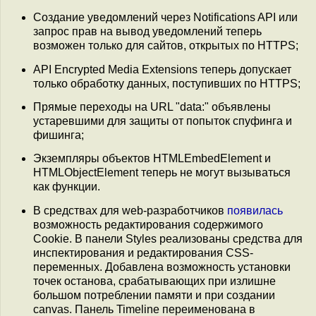
Создание уведомлений через Notifications API или
запрос прав на вывод уведомлений теперь
возможен только для сайтов, открытых по HTTPS;
API Encrypted Media Extensions теперь допускает
только обработку данных, поступивших по HTTPS;
Прямые переходы на URL "data:" объявлены
устаревшими для защиты от попыток спуфинга и
фишинга;
Экземпляры объектов HTMLEmbedElement и
HTMLObjectElement теперь не могут вызываться
как функции.
В средствах для web-разработчиков
появилась
возможность редактирования содержимого
Cookie. В панели Styles реализованы средства для
инспектирования и редактирования CSS-
переменных. Добавлена возможность установки
точек останова, срабатывающих при излишне
большом потреблении памяти и при создании
canvas. Панель Timeline переименована в