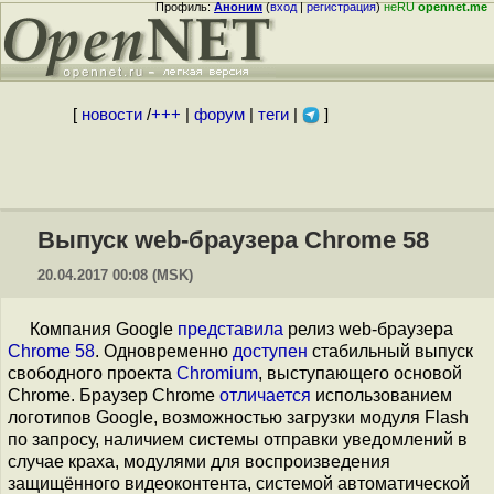
Профиль:
Аноним
(
вход
|
регистрация
)
неRU
opennet.me
[
новости
/
+++
|
форум
|
теги
|
]
Выпуск web-браузера Chrome 58
20.04.2017 00:08 (MSK)
Компания Google
представила
релиз web-браузера
Chrome 58
. Одновременно
доступен
стабильный выпуск
свободного проекта
Chromium
, выступающего основой
Chrome. Браузер Chrome
отличается
использованием
логотипов Google, возможностью загрузки модуля Flash
по запросу, наличием системы отправки уведомлений в
случае краха, модулями для воспроизведения
защищённого видеоконтента, системой автоматической