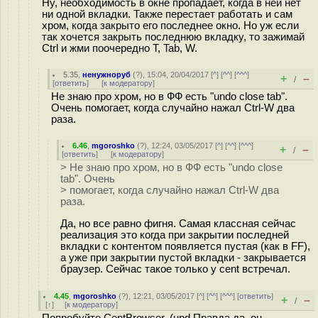
Ну, необходимость в окне пропадает, когда в ней нет
ни одной вкладки. Также перестает работать и сам
хром, когда закрыто его последнее окно. Но уж если
так хочется закрыть последнюю вкладку, то зажимай
Ctrl и жми поочередно T, Tab, W.
5.35
,
ненужноруб
(
?
), 15:04, 20/04/2017 [
^
] [
^^
] [
^^^
]
+
–
/
[
ответить
]
[
к модератору
]
Не знаю про хром, но в ФФ есть "undo close tab".
Очень помогает, когда случайно нажал Ctrl-W два
раза.
6.46
,
mgoroshko
(
?
), 12:24, 03/05/2017 [
^
] [
^^
] [
^^^
]
+
–
/
[
ответить
]
[
к модератору
]
> Не знаю про хром, но в ФФ есть "undo close
tab". Очень
> помогает, когда случайно нажал Ctrl-W два
раза.
Да, но все равно фигня. Самая классная сейчас
реализация это когда при закрытии последней
вкладки с контентом появляется пустая (как в FF),
а уже при закрытии пустой вкладки - закрывается
браузер. Сейчас такое только у cent встречал.
4.45
,
mgoroshko
(
?
), 12:21, 03/05/2017 [
^
] [
^^
] [
^^^
] [
ответить
]
+
–
/
[
↑
] [
к модератору
]