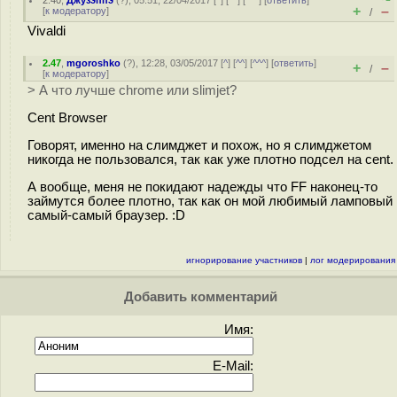
2.40
,
Джузэппэ
(
?
), 05:51, 22/04/2017 [
^
] [
^^
] [
^^^
] [
ответить
]
+
–
[
к модератору
]
/
Vivaldi
2.47
,
mgoroshko
(
?
), 12:28, 03/05/2017 [
^
] [
^^
] [
^^^
] [
ответить
]
+
–
/
[
к модератору
]
> А что лучше chrome или slimjet?
Cent Browser
Говорят, именно на слимджет и похож, но я слимджетом
никогда не пользовался, так как уже плотно подсел на cent.
А вообще, меня не покидают надежды что FF наконец-то
займутся более плотно, так как он мой любимый ламповый
самый-самый браузер. :D
игнорирование участников
|
лог модерирования
Добавить комментарий
Имя:
E-Mail: