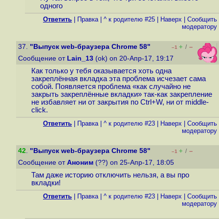
одного
Ответить
|
Правка
|
^ к родителю #25
|
Наверх
|
Cообщить
модератору
37.
"Выпуск web-браузера Chrome 58"
+
–
/
–1
Сообщение от
Lain_13
(ok) on 20-Апр-17, 19:17
Как только у тебя оказывается хоть одна
закреплённая вкладка эта проблема исчезает сама
собой. Появляется проблема «как случайно не
закрыть закреплённые вкладки» так-как закрепление
не избавляет ни от закрытия по Ctrl+W, ни от middle-
click.
Ответить
|
Правка
|
^ к родителю #23
|
Наверх
|
Cообщить
модератору
42
.
"Выпуск web-браузера Chrome 58"
+
–
/
–1
Сообщение от
Аноним
(??) on 25-Апр-17, 18:05
Там даже историю отключить нельзя, а вы про
вкладки!
Ответить
|
Правка
|
^ к родителю #23
|
Наверх
|
Cообщить
модератору