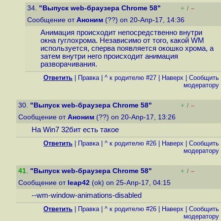
34.
"Выпуск web-браузера Chrome 58"
+
–
/
Сообщение от
Аноним
(??) on 20-Апр-17, 14:36
Анимация происходит непосредственно внутри
окна гуглохрома. Независимо от того, какой WM
используется, сперва появляется окошко хрома, а
затем внутри него происходит анимация
разворачивания.
Ответить
|
Правка
|
^ к родителю #27
|
Наверх
|
Cообщить
модератору
30.
"Выпуск web-браузера Chrome 58"
+
–
/
Сообщение от
Аноним
(??) on 20-Апр-17, 13:26
На Win7 32бит есть такое
Ответить
|
Правка
|
^ к родителю #26
|
Наверх
|
Cообщить
модератору
41
.
"Выпуск web-браузера Chrome 58"
+
–
/
Сообщение от
leap42
(ok) on 25-Апр-17, 04:15
--wm-window-animations-disabled
Ответить
|
Правка
|
^ к родителю #26
|
Наверх
|
Cообщить
модератору