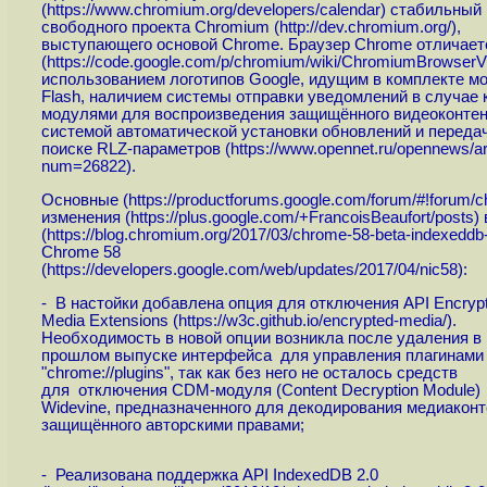
(
https://www.chromium.org/developers/calendar
) стабильный
свободного проекта Chromium (
http://dev.chromium.org
/),
выступающего основой Chrome. Браузер Chrome отличает
(
https://code.google.com/p/chromium/wiki/ChromiumBrowserV
использованием логотипов Google, идущим в комплекте м
Flash, наличием системы отправки уведомлений в случае 
модулями для воспроизведения защищённого видеоконтен
системой автоматической установки обновлений и переда
поиске RLZ-параметров (
https://www.opennet.ru/opennews/ar
num=26822
).
Основные (
https://productforums.google.com/forum/#!forum/
изменения (
https://plus.google.com/+FrancoisBeaufort/posts
) 
(
https://blog.chromium.org/2017/03/chrome-58-beta-indexeddb-
Chrome 58
(
https://developers.google.com/web/updates/2017/04/nic58
):
- В настойки добавлена опция для отключения API Encryp
Media Extensions (
https://w3c.github.io/encrypted-media
/).
Необходимость в новой опции возникла после удаления в
прошлом выпуске интерфейса для управления плагинами
"chrome://plugins", так как без него не осталось средств
для отключения CDM-модуля (Content Decryption Module)
Widevine, предназначенного для декодирования медиаконт
защищённого авторскими правами;
- Реализована поддержка API IndexedDB 2.0