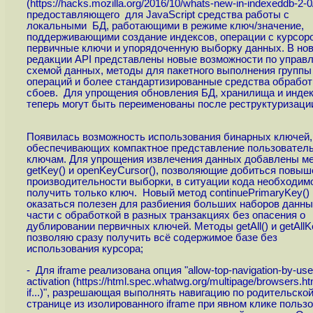
(
https://hacks.mozilla.org/2016/10/whats-new-in-indexeddb-2-0
предоставляющего для JavaScript средства работы с
локальными БД, работающими в режиме ключ/значение,
поддерживающими создание индексов, операции с курсор
первичные ключи и упорядоченную выборку данных. В но
редакции API представлены новые возможности по управ
схемой данных, методы для пакетного выполнения группы
операций и более стандартизированные средства обработ
сбоев. Для упрощения обновления БД, хранилища и инде
теперь могут быть переименованы после реструктуризаци
Появилась возможность использования бинарных ключей,
обеспечивающих компактное представление пользовател
ключам. Для упрощения извлечения данных добавлены м
getKey() и openKeyCursor(), позволяющие добиться повыш
производительности выборки, в ситуации кода необходим
получить только ключ. Новый метод continuePrimaryKey()
оказаться полезен для разбиения больших наборов данны
части с обработкой в разных транзакциях без опасения о
дублировании первичных ключей. Методы getAll() и getAllK
позволяю сразу получить всё содержимое базе без
использования курсора;
- Для iframe реализована опция "allow-top-navigation-by-use
activation (
https://html.spec.whatwg.org/multipage/browsers.htm
if...
)", разрешающая выполнять навигацию по родительско
странице из изолированного iframe при явном клике польз