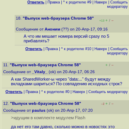
Ответить
|
Правка
|
^ к родителю #9
|
Наверх
|
Cообщить
модератору
18.
"Выпуск web-браузера Chrome 58"
+
–
/
+13
Сообщение от
Аноним
(??) on 20-Апр-17, 09:16
А что им мешает номера версий сразу по 5
прибавлять?
Ответить
|
Правка
|
^ к родителю #10
|
Наверх
|
Cообщить
модератору
11.
"Выпуск web-браузера Chrome 58"
+
–
/
Сообщение от
_Vitaly_
(ok) on 20-Апр-17, 06:26
А как SharedWorker-ы через "data:..." будут между
вкладками шариться? По совпадению исходных строк?
Ответить
|
Правка
|
^ к родителю #0
|
Наверх
|
Cообщить модератору
12.
"Выпуск web-браузера Chrome 58"
+
–
/
–2
Сообщение от
paulus
(ok) on 20-Апр-17, 07:20
>идущим в комплекте модулем Flash
да нет его там давно, сколько можно в новостях это