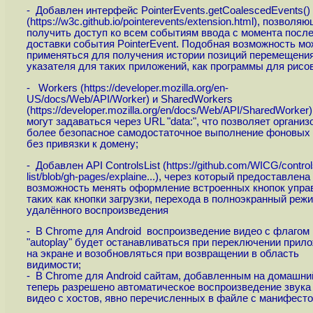
- Добавлен интерфейс PointerEvents.getCoalescedEvents()
(
https://w3c.github.io/pointerevents/extension.html
), позволяю
получить доступ ко всем событиям ввода с момента посл
доставки события PointerEvent. Подобная возможность мо
применяться для получения истории позиций перемещени
указателя для таких приложений, как программы для рисо
- Workers (
https://developer.mozilla.org/en-
US/docs/Web/API/Worker
) и SharedWorkers
(
https://developer.mozilla.org/en/docs/Web/API/SharedWorker
могут задаваться через URL "data:", что позволяет организ
более безопасное самодостаточное выполнение фоновых
без привязки к домену;
- Добавлен API ControlsList (
https://github.com/WICG/control
list/blob/gh-pages/explaine...
), через который предоставлена
возможность менять оформление встроенных кнопок упра
таких как кнопки загрузки, перехода в полноэкранный режи
удалённого воспроизведения
- В Chrome для Android воспроизведение видео с флагом
"autoplay" будет останавливаться при переключении прил
на экране и возобновляться при возвращении в область
видимости;
- В Chrome для Android сайтам, добавленным на домашний
теперь разрешено автоматическое воспроизведение звука
видео с хостов, явно перечисленных в файле с манифесто