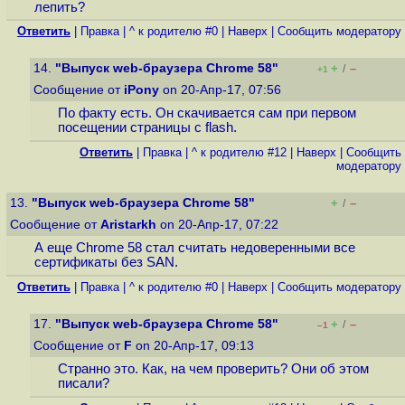
лепить?
Ответить
|
Правка
|
^ к родителю #0
|
Наверх
|
Cообщить модератору
14.
"Выпуск web-браузера Chrome 58"
+
–
/
+1
Сообщение от
iPony
on 20-Апр-17, 07:56
По факту есть. Он скачивается сам при первом
посещении страницы с flash.
Ответить
|
Правка
|
^ к родителю #12
|
Наверх
|
Cообщить
модератору
13.
"Выпуск web-браузера Chrome 58"
+
–
/
Сообщение от
Aristarkh
on 20-Апр-17, 07:22
А еще Chrome 58 стал считать недоверенными все
сертификаты без SAN.
Ответить
|
Правка
|
^ к родителю #0
|
Наверх
|
Cообщить модератору
17.
"Выпуск web-браузера Chrome 58"
+
–
/
–1
Сообщение от
F
on 20-Апр-17, 09:13
Странно это. Как, на чем проверить? Они об этом
писали?