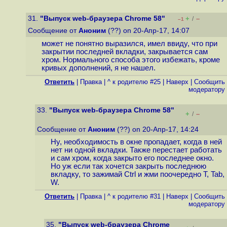
31.
"Выпуск web-браузера Chrome 58"
+
–
/
–1
Сообщение от
Аноним
(??) on 20-Апр-17, 14:07
может не понятно выразился, имел ввиду, что при
закрытии последней вкладки, закрывается сам
хром. Нормального способа этого избежать, кроме
кривых дополнений, я не нашел.
Ответить
|
Правка
|
^ к родителю #25
|
Наверх
|
Cообщить
модератору
33.
"Выпуск web-браузера Chrome 58"
+
–
/
Сообщение от
Аноним
(??) on 20-Апр-17, 14:24
Ну, необходимость в окне пропадает, когда в ней
нет ни одной вкладки. Также перестает работать
и сам хром, когда закрыто его последнее окно.
Но уж если так хочется закрыть последнюю
вкладку, то зажимай Ctrl и жми поочередно T, Tab,
W.
Ответить
|
Правка
|
^ к родителю #31
|
Наверх
|
Cообщить
модератору
35.
"Выпуск web-браузера Chrome