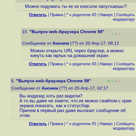
Можно подумать ты ее из консоли запускаешь!?
Ответить
|
Правка
|
^ к родителю #2
|
Наверх
|
Cообщить
модератору
15.
"Выпуск web-браузера Chrome 58"
+
–
/
Сообщение от
Аноним
(??) on 20-Апр-17, 08:12
Можно открыть URL через браузер, а можно
кинуть как ярлык на домашний экран.
Ответить
|
Правка
|
^ к родителю #3
|
Наверх
|
Cообщить
модератору
6.
"Выпуск web-браузера Chrome 58"
+
–
/
+5
Сообщение от
Аноним
(??) on 20-Апр-17, 02:17
Вы андроид хоть раз видели?
А то вы даже не знаете, что их можно свайпом с края
экрана показать, как и статусбар.
Причем в первый раз даже вылазит сообщение об
этом.
Ответить
|
Правка
|
^ к родителю #1
|
Наверх
|
Cообщить
модератору