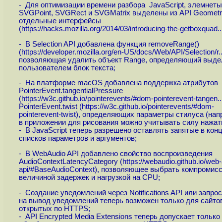
- Для оптимизации времени разбора JavaScript, элемнеты
SVGPoint, SVGRect и SVGMatrix выделены из API Geometr
отдельные интерфейсы
(
https://hacks.mozilla.org/2014/03/introducing-the-getboxquad..
- В Selection API добавлена функция removeRange()
(
https://developer.mozilla.org/en-US/docs/Web/API/Selection/r..
позволяющая удалить объект Range, определяющий выд
пользователем блок текста;
- На платформе macOS добавлена поддержка атрибутов
PointerEvent.tangentialPressure
(
https://w3c.github.io/pointerevents/#dom-pointerevent-tangen..
PointerEvent.twist (
https://w3c.github.io/pointerevents/#dom-
pointerevent-twist
), определяющих параметры стилуса (нап
в приложении для рисования можно учитывать силу нажати
- В JavaScript теперь разрешено оставлять запятые в кон
списков параметров и аргументов;
- В WebAudio API добавлено свойство воспроизведения
AudioContextLatencyCategory (
https://webaudio.github.io/web-
api/#BaseAudioContext
), позволяющее выбрать компромис
величиной задержек и нагрузкой на CPU;
- Создание уведомлений через Notifications API или запрос
на вывод уведомлений теперь возможен только для сайто
открытых по HTTPS;
- API Encrypted Media Extensions теперь допускает только