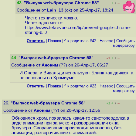
43
.
"Выпуск web-браузера Chrome 58"
+
–
/
Сообщение от
Lain_13
(ok) on 25-Апр-17, 18:24
Чисто технически можно.
Через одно место:
https://www.tekrevue.com/tip/prevent-google-chrome-
storing-b...
/
Ответить
|
Правка
|
^ к родителю #42
|
Наверх
|
Cообщить
модератору
44
.
"Выпуск web-браузера Chrome 58"
+
–
/
–1
Сообщение от
Аноним
(??) on 26-Апр-17, 06:27
И Опера, и Вивальди используют Блинк как движок, а
не основаны на Хромиуме.
Ответить
|
Правка
|
^ к родителю #23
|
Наверх
|
Cообщить
модератору
26.
"Выпуск web-браузера Chrome 58"
+
–
/
+2
Сообщение от
Аноним
(??) on 20-Апр-17, 12:56
Обновился хром, появилась какая-то свистоперделка в
виде анимации при запуске и разворачивании окна
браузера. Сворачивание происходит мгновенно, без
анимации, разворачивание с анимацией.