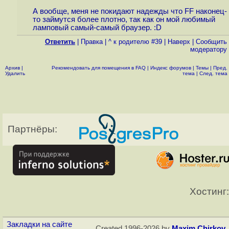
А вообще, меня не покидают надежды что FF наконец-
то займутся более плотно, так как он мой любимый
ламповый самый-самый браузер. :D
Ответить
|
Правка
|
^ к родителю #39
|
Наверх
|
Cообщить
модератору
Архив
|
Рекомендовать для помещения в FAQ
|
Индекс форумов
|
Темы
|
Пред.
Удалить
тема
|
След. тема
Партнёры:
Хостинг:
Закладки на сайте
Created 1996-2026 by
Maxim Chirkov