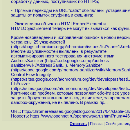
обработку данных, поступивших по HTTPS;
- Прямые переходы на URL "data:" объявлены устаревшим
защиты от попыток спуфинга и фишинга;
- Экземпляры объектов HTMLEmbedElement и
HTMLObjectElement теперь не могут вызываться как функц
Кроме нововведений и исправления ошибок в новой верси
устранены 29 уязвимостей
(
https://bugs.chromium.org/p/chromium/issues/list?can=1&q=la
Многие из уязвимостей выявлены в результате
автоматизированного тестирования инструментами
AddressSanitizer (
http://code.google.com/p/address-
sanitizer/wiki/AddressSanit...
), MemorySanitizer
(
https://code.google.com/p/memory-sanitizer/wiki/MemorySanit
Control Flow Integrity
(
https://sites.google.com/a/chromium.org/dev/developers/testi..
LibFuzzer
(
https://sites.google.com/a/chromium.org/dev/developers/testi..
Критических проблем, которые позволяют обойти все уров
защиты браузера и выполнить код в системе, за пределам
sandbox-окружения, не выявлено. В рамках пр...
URL:
http://chromereleases.googleblog.com/2017/04/stable-cha
Новость:
https://www.opennet.ru/opennews/art.shtml?num=4
Ответить
|
Правка
|
Cообщить мо