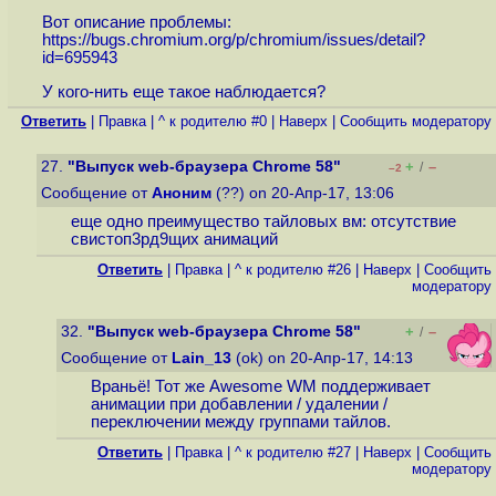
Вот описание проблемы:
https://bugs.chromium.org/p/chromium/issues/detail?
id=695943
У кого-нить еще такое наблюдается?
Ответить
|
Правка
|
^ к родителю #0
|
Наверх
|
Cообщить модератору
27.
"Выпуск web-браузера Chrome 58"
+
–
/
–2
Сообщение от
Аноним
(??) on 20-Апр-17, 13:06
еще одно преимущество тайловых вм: отсутствие
свистоп3рд9щих анимаций
Ответить
|
Правка
|
^ к родителю #26
|
Наверх
|
Cообщить
модератору
32.
"Выпуск web-браузера Chrome 58"
+
–
/
Сообщение от
Lain_13
(ok) on 20-Апр-17, 14:13
Враньё! Тот же Awesome WM поддерживает
анимации при добавлении / удалении /
переключении между группами тайлов.
Ответить
|
Правка
|
^ к родителю #27
|
Наверх
|
Cообщить
модератору