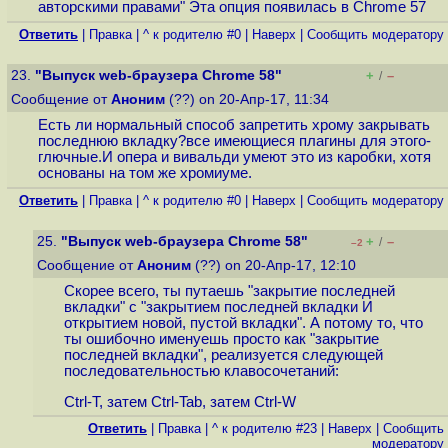
авторскими правами" Эта опция появилась в Chrome 57
Ответить
|
Правка
|
^ к родителю #0
|
Наверх
|
Cообщить модератору
23.
"Выпуск web-браузера Chrome 58"
+
–
/
Сообщение от
Аноним
(??) on 20-Апр-17, 11:34
Есть ли нормальный способ запретить хрому закрывать
последнюю вкладку?все имеющиеся плагины для этого-
глючные.И опера и вивальди умеют это из каробки, хотя
основаны на том же хромиуме.
Ответить
|
Правка
|
^ к родителю #0
|
Наверх
|
Cообщить модератору
25.
"Выпуск web-браузера Chrome 58"
+
–
/
–2
Сообщение от
Аноним
(??) on 20-Апр-17, 12:10
Скорее всего, ты путаешь "закрытие последней
вкладки" с "закрытием последней вкладки И
открытием новой, пустой вкладки". А потому то, что
ты ошибочно именуешь просто как "закрытие
последней вкладки", реализуется следующей
последовательностью клавосочетаний:
Ctrl-T, затем Ctrl-Tab, затем Ctrl-W
Ответить
|
Правка
|
^ к родителю #23
|
Наверх
|
Cообщить
модератору