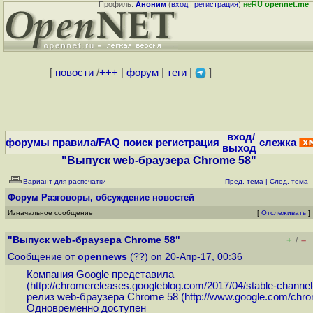
Профиль:
Аноним
(
вход
|
регистрация
)
неRU
opennet.me
[
новости
/
+++
|
форум
|
теги
|
]
вход/
форумы
правила/FAQ
поиск
регистрация
слежка
выход
"Выпуск web-браузера Chrome 58"
Вариант для распечатки
Пред. тема
|
След. тема
Форум
Разговоры, обсуждение новостей
Изначальное сообщение
[
Отслеживать
]
"Выпуск web-браузера Chrome 58"
+
–
/
Сообщение от
opennews
(??) on 20-Апр-17, 00:36
Компания Google представила
(
http://chromereleases.googleblog.com/2017/04/stable-channel-
релиз web-браузера Chrome 58 (
http://www.google.com/chr
Одновременно доступен