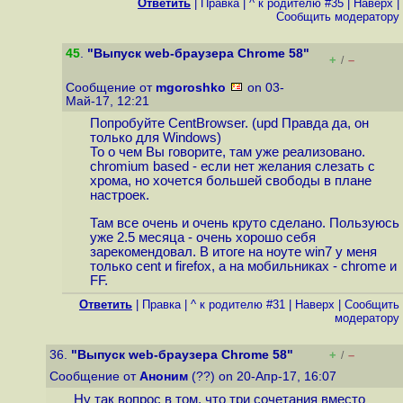
Ответить
|
Правка
|
^ к родителю #35
|
Наверх
|
Cообщить модератору
45
.
"Выпуск web-браузера Chrome 58"
+
–
/
Сообщение от
mgoroshko
on 03-
Май-17, 12:21
Попробуйте CentBrowser. (upd Правда да, он
только для Windows)
То о чем Вы говорите, там уже реализовано.
chromium based - eсли нет желания слезать с
хрома, но хочется большей свободы в плане
настроек.
Там все очень и очень круто сделано. Пользуюсь
уже 2.5 месяца - очень хорошо себя
зарекомендовал. В итоге на ноуте win7 у меня
только cent и firefox, а на мобильниках - chrome и
FF.
Ответить
|
Правка
|
^ к родителю #31
|
Наверх
|
Cообщить
модератору
36.
"Выпуск web-браузера Chrome 58"
+
–
/
Сообщение от
Аноним
(??) on 20-Апр-17, 16:07
Ну так вопрос в том, что три сочетания вместо