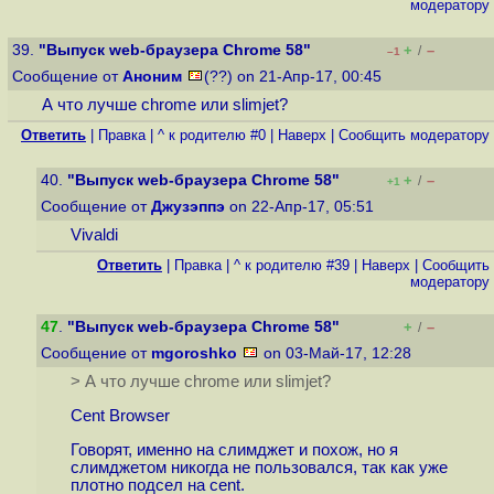
модератору
39.
"Выпуск web-браузера Chrome 58"
+
–
/
–1
Сообщение от
Аноним
(??) on 21-Апр-17, 00:45
А что лучше chrome или slimjet?
Ответить
|
Правка
|
^ к родителю #0
|
Наверх
|
Cообщить модератору
40.
"Выпуск web-браузера Chrome 58"
+
–
/
+1
Сообщение от
Джузэппэ
on 22-Апр-17, 05:51
Vivaldi
Ответить
|
Правка
|
^ к родителю #39
|
Наверх
|
Cообщить
модератору
47
.
"Выпуск web-браузера Chrome 58"
+
–
/
Сообщение от
mgoroshko
on 03-Май-17, 12:28
> А что лучше chrome или slimjet?
Cent Browser
Говорят, именно на слимджет и похож, но я
слимджетом никогда не пользовался, так как уже
плотно подсел на cent.