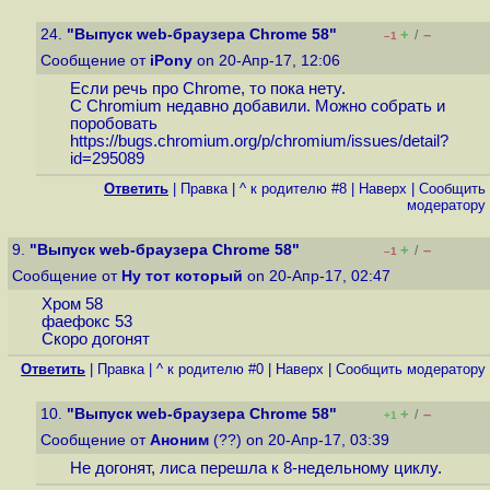
24.
"Выпуск web-браузера Chrome 58"
+
–
/
–1
Сообщение от
iPony
on 20-Апр-17, 12:06
Если речь про Chrome, то пока нету.
С Chromium недавно добавили. Можно собрать и
поробовать
https://bugs.chromium.org/p/chromium/issues/detail?
id=295089
Ответить
|
Правка
|
^ к родителю #8
|
Наверх
|
Cообщить
модератору
9.
"Выпуск web-браузера Chrome 58"
+
–
/
–1
Сообщение от
Ну тот который
on 20-Апр-17, 02:47
Хром 58
фаефокс 53
Скоро догонят
Ответить
|
Правка
|
^ к родителю #0
|
Наверх
|
Cообщить модератору
10.
"Выпуск web-браузера Chrome 58"
+
–
/
+1
Сообщение от
Аноним
(??) on 20-Апр-17, 03:39
Не догонят, лиса перешла к 8-недельному циклу.