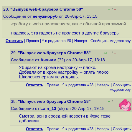
28.
"Выпуск web-браузера Chrome 58"
+
–
/
Сообщение от
ненужноруб
on 20-Апр-17, 13:15
>работу с web-приложением, как с обычной программой
надеюсь, эта гадость не пролезет в другие браузеры
Ответить
|
Правка
|
^ к родителю #0
|
Наверх
|
Cообщить модератору
29.
"Выпуск web-браузера Chrome 58"
+
–
/
+4
Сообщение от
Аноним
(??) on 20-Апр-17, 13:18
Убирают из хрома настройку -- плохо.
Добавляют в хром настройку -- опять плохо.
Школоэкспертам не угодишь.
Ответить
|
Правка
|
^ к родителю #28
|
Наверх
|
Cообщить
модератору
38.
"Выпуск web-браузера Chrome 58"
+
–
/
Сообщение от
Lain_13
(ok) on 20-Апр-17, 19:18
Смотри, вон в соседней новости в Фокс тоже
добавили.
Ответить
|
Правка
|
^ к родителю #28
|
Наверх
|
Cообщить