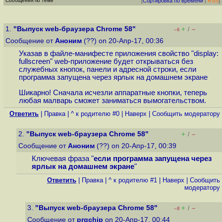
Сообщения по теме
[
Сортировка по времени
|
RSS
]
1.
"Выпуск web-браузера Chrome 58"
+
–
/
–6
Сообщение от
Аноним
(??) on 20-Апр-17, 00:36
Указав в файле-манифесте приложения свойство "display:
fullscreen" web-приложение будет открываться без
служебных кнопок, панели и адресной строки, если
программа запущена через ярлык на домашнем экране
Шикарно! Сначала исчезли аппаратные кнопки, теперь
любая малварь сможет заниматься вымогательством.
Ответить
|
Правка
|
^ к родителю #0
|
Наверх
|
Cообщить модератору
2.
"Выпуск web-браузера Chrome 58"
+
–
/
Сообщение от
Аноним
(??) on 20-Апр-17, 00:39
Ключевая фраза "
если программа запущена через
ярлык на домашнем экране
"
Ответить
|
Правка
|
^ к родителю #1
|
Наверх
|
Cообщить
модератору
3.
"Выпуск web-браузера Chrome 58"
+
–
/
–8
Сообщение от
prgchip
on 20-Апр-17, 00:44