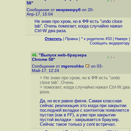
+
–
/
58"
Сообщение от
ненужноруб
on 20-
Апр-17, 15:04
Не знаю про хром, но в ФФ есть "undo close
tab". Очень помогает, когда случайно нажал
Ctrl-W два раза.
Ответить
|
Правка
|
^ к родителю #33
|
Наверх
|
Cообщить модератору
46
.
"Выпуск web-браузера
+
–
/
Chrome 58"
Сообщение от
mgoroshko
on 03-
Май-17, 12:24
> Не знаю про хром, но в ФФ есть "undo
close tab". Очень
> помогает, когда случайно нажал Ctrl-W два
раза.
Да, но все равно фигня. Самая классная
сейчас реализация это когда при закрытии
последней вкладки с контентом появляется
пустая (как в FF), а уже при закрытии
пустой вкладки - закрывается браузер.
Сейчас такое только у cent встречал.