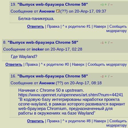
19.
"Выпуск web-браузера Chrome 58"
+
–
/
+3
Сообщение от
Аноним
(??) on 20-Апр-17, 09:37
Белка-паникерша.
Ответить
|
Правка
|
^ к родителю #1
|
Наверх
|
Cообщить
модератору
8.
"Выпуск web-браузера Chrome 58"
+
–
/
–1
Сообщение от
incker
on 20-Апр-17, 02:28
Где Wayland?
Ответить
|
Правка
|
^ к родителю #0
|
Наверх
|
Cообщить модератору
16.
"Выпуск web-браузера Chrome 58"
+
–
/
–2
Сообщение от
Аноним
(??) on 20-Апр-17, 08:18
Начиная с Chrome 50 в upstream.
https://www.opennet.ru/opennews/art.shtml?num=44241
"В кодовую базу интегрированы наработки проекта
ozone-wayland, в рамках которого развивался вариант
web-браузера Chromium, предназначенный для
работы в окружениях на базе Wayland"
Ответить
|
Правка
|
^ к родителю #8
|
Наверх
|
Cообщить
модератору