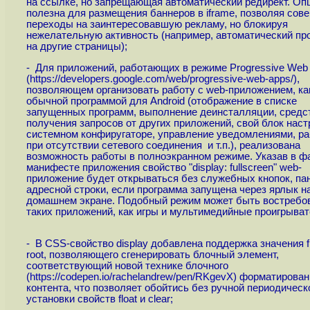
на ссылке, но запрещающая автоматический редирект. Оп
полезна для размещения баннеров в iframe, позволяя сов
переходы на заинтересовавшую рекламу, но блокируя
нежелательную активность (например, автоматический пр
на другие страницы);
- Для приложений, работающих в режиме Progressive Web
(
https://developers.google.com/web/progressive-web-apps
/),
позволяющем организовать работу с web-приложением, ка
обычной программой для Android (отображение в списке
запущенных программ, выполнение деинсталляции, средс
получения запросов от других приложений, свой блок наст
системном конфиругаторе, управление уведомлениями, ра
при отсутствии сетевого соединения и т.п.), реализована
возможность работы в полноэкранном режиме. Указав в ф
манифесте приложения свойство "display: fullscreen" web-
приложение будет открываться без служебных кнопок, па
адресной строки, если программа запущена через ярлык н
домашнем экране. Подобный режим может быть востребо
таких приложений, как игры и мультимедийные проигрыват
- В CSS-свойство display добавлена поддержка значения f
root, позволяющего сгенерировать блочный элемент,
соответствующий новой технике блочного
(
https://codepen.io/rachelandrew/pen/RKgevX
) форматирован
контента, что позволяет обойтись без ручной периодическ
установки свойств float и clear;