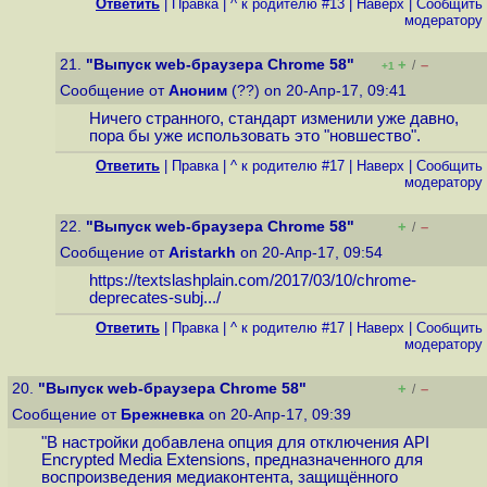
Ответить
|
Правка
|
^ к родителю #13
|
Наверх
|
Cообщить
модератору
21.
"Выпуск web-браузера Chrome 58"
+
–
/
+1
Сообщение от
Аноним
(??) on 20-Апр-17, 09:41
Ничего странного, стандарт изменили уже давно,
пора бы уже использовать это "новшество".
Ответить
|
Правка
|
^ к родителю #17
|
Наверх
|
Cообщить
модератору
22.
"Выпуск web-браузера Chrome 58"
+
–
/
Сообщение от
Aristarkh
on 20-Апр-17, 09:54
https://textslashplain.com/2017/03/10/chrome-
deprecates-subj...
/
Ответить
|
Правка
|
^ к родителю #17
|
Наверх
|
Cообщить
модератору
20.
"Выпуск web-браузера Chrome 58"
+
–
/
Сообщение от
Брежневка
on 20-Апр-17, 09:39
"В настройки добавлена опция для отключения API
Encrypted Media Extensions, предназначенного для
воспроизведения медиаконтента, защищённого