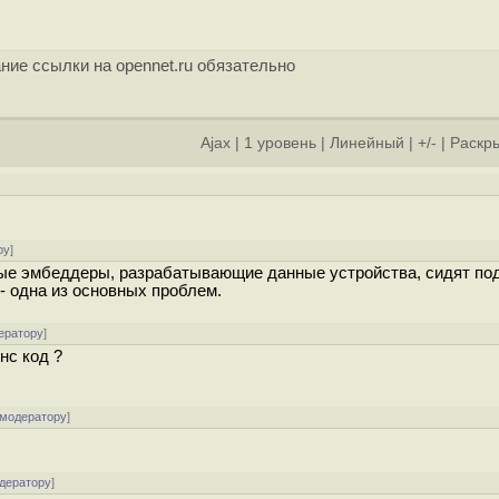
ние ссылки на opennet.ru обязательно
Ajax
|
1 уровень
|
Линейный
|
+/-
|
Раскры
ру
]
мые эмбеддеры, разрабатывающие данные устройства, сидят под
 - одна из основных проблем.
ератору
]
нс код ?
 модератору
]
одератору
]