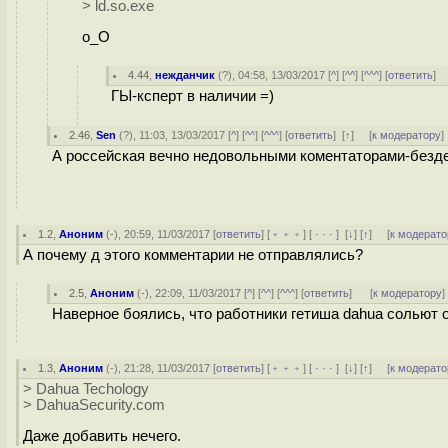
> ld.so.exe
o_O
4.44
,
нежданчик
(
?
), 04:58, 13/03/2017 [
^
] [
^^
] [
^^^
] [
ответить
]
ГЫ-ксперт в наличии =)
2.46
,
Sen
(
?
), 11:03, 13/03/2017 [
^
] [
^^
] [
^^^
] [
ответить
]
[
↑
] [
к модератору
]
А россейская вечно недовольными коментаторами-безде
1.2
,
Аноним
(
-
), 20:59, 11/03/2017 [
ответить
] [
﹢﹢﹢
] [
· · ·
]
[
↓
] [
↑
] [
к модерато
А почему д этого комментарии не отправлялись?
2.5
,
Аноним
(
-
), 22:09, 11/03/2017 [
^
] [
^^
] [
^^^
] [
ответить
]
[
к модератору
]
Наверное боялись, что работники гетиша dahua сольют o
1.3
,
Аноним
(
-
), 21:28, 11/03/2017 [
ответить
] [
﹢﹢﹢
] [
· · ·
]
[
↓
] [
↑
] [
к модерато
> Dahua Techology
> DahuaSecurity.com
Даже добавить нечего.