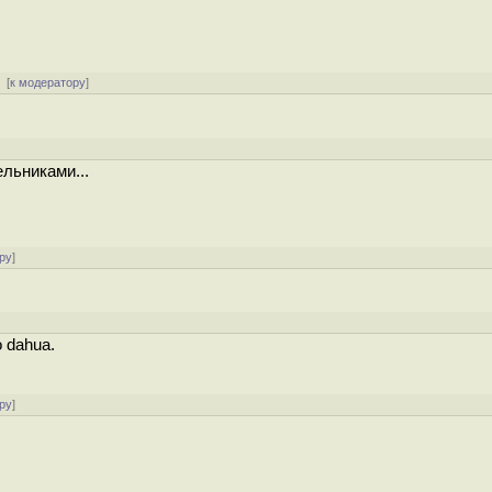
[
к модератору
]
льниками...
ру
]
 dahua.
ру
]