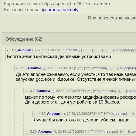
Короткая ссылка: https://opennet.ru/46175-ipcamera
Ключевые слова:
ipcamera
,
security
При перепечатке указа
Обсуждение
(62)
1.1
,
Аноним
(
-
), 20:57, 11/03/2017 [
ответить
] [
﹢﹢﹢
] [
· · ·
]
[
↓
] [
к модератору
]
Богата земля китайская дырявыми устройствами
2.6
,
Аноним
(
-
), 22:12, 11/03/2017 [
^
] [
^^
] [
^^^
] [
ответить
]
[
↓
] [
к модерато
Да это вполне ожидаемо, если учесть, что так называе
запуская gcc.exe и ld.so.exe. Отсутствие личной гигиены
3.7
,
Аноним
(
-
), 22:34, 11/03/2017 [
^
] [
^^
] [
^^^
] [
ответить
]
[
↓
] [
к мод
может по тому что ленятся модифицировать рефере
Да и дорого это.. для устройств за 10 баксов.
4.24
,
Аноним
(
-
), 10:48, 12/03/2017 [
^
] [
^^
] [
^^^
] [
ответить
]
[
к
Лучше бы они этого не делали, ибо см. выше.
3.38
,
Аноним
(
-
), 20:18, 12/03/2017 [
^
] [
^^
] [
^^^
] [
ответить
]
[
↑
] [
к м