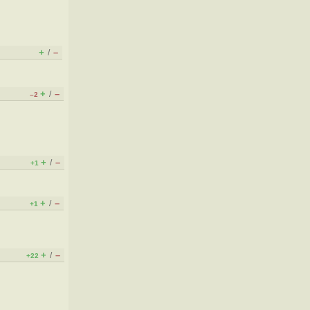
+
–
/
+
–
/
–2
+
–
/
+1
+
–
/
+1
+
–
/
+22