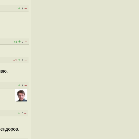
+
–
/
+
–
/
+1
+
–
/
–1
наю.
+
–
/
+
–
/
вендоров.