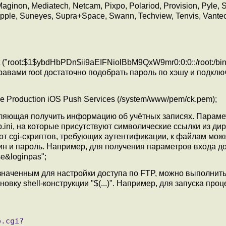
aginon, Mediatech, Netcam, Pixpo, Polariod, Provision, Pyle, 
umpple, Suneyes, Supra+Space, Swann, Techview, Tenvis, Vante
"root:$1$ybdHbPDn$ii9aEIFNiolBbM9QxW9mr0:0:0::/root:/bin/
правами root достаточно подобрать пароль по хэшу и подклю
Production iOS Push Services (/system/www/pem/ck.pem);
оляющая получить информацию об учётных записях. Парам
b.ini, на которые присутствуют символические ссылки из ди
 от cgi-скриптов, требующих аутентификации, к файлам мож
гин и пароль. Например, для получения параметров входа д
se&loginpas";
азначенным для настройки доступа по FTP, можно выполнит
вку shell-конструкции "$(...)". Например, для запуска проце