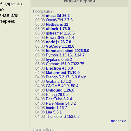
Новые версии
P-адресов.
ве
Программы:
зная или
06.08
mesa 3d 26.2
05.08
OpenVPN 2.7.6
тернет.
05.08
NetBeans 31
05.08
ublock 1.73.0
05.08
gstreamer 1.28.6
05.08
PowerDNS 5.1.4
05.08
node.js 26.7.0
05.08
VSCode 1.132.0
05.08
home-assistant 2026.8.0
05.08
Python 3.13.15, 3.14.7
05.08
hyprland 0.56.2
05.08
Chrome 151.0.7922.75
04.08
Electron 43.3.0
04.08
Mattermost 11.10.0
04.08
Django 5.2.17, 6.0.8
vln
04.08
Grafana 13.1.2
04.08
GNOME 49.9, 50.4
04.08
Unbound 1.26.0
04.08
Erlang 29.0.5
04.08
PeerTube 8.2.4
04.08
Pale Moon 34.3.2
04.08
bootc 1.16.7
04.08
Lua 5.5.1
04.08
Thunderbird 153.0.2
далее>>
Дистрибутивы: