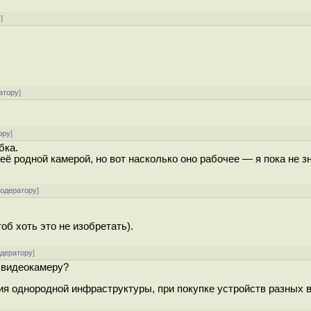
у
]
атору
]
ору
]
бка.
её родной камерой, но вот насколько оно рабочее — я пока не з
модератору
]
об хоть это не изобретать).
одератору
]
а видеокамеру?
я однородной инфраструктуры, при покупке устройств разных 