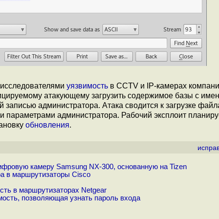
 исследователями
уязвимость
в CCTV и IP-камерах компан
ицируемому атакующему загрузить содержимое базы с име
й записью администратора. Атака сводится к загрузке файл
ми параметрами администратора. Рабочий эксплоит планиру
тановку
обновления
.
испра
ифровую камеру Samsung NX-300, основанную на Tizen
а в маршрутизаторы Cisco
сть в маршрутизаторах Netgear
мость, позволяющая узнать пароль входа