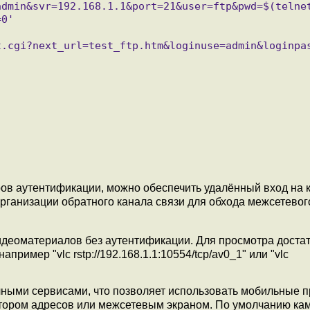
admin&svr=192.168.1.1&port=21&user=ftp&pwd=$(telne
0'

ов аутентификации, можно обеспечить удалённый вход на 
организации обратного канала связи для обхода межсетевог
деоматериалов без аутентификации. Для просмотра доста
пример "vlc rstp://192.168.1.1:10554/tcp/av0_1" или "vlc
чными сервисами, что позволяет использовать мобильные 
тором адресов или межсетевым экраном. По умолчанию ка