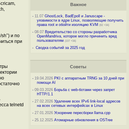
Scricam,
Важное
ch,
-
11.07
GhostLock, BadEpoll и Januscape -
уязвимости в ядре Linux, позволяющие получить
права root и обойти изоляцию KVM
(82 +34)
-
08.07
Вредительство со стороны разработчика
sh") и по
OpenMandriva, которое могло причинить вред
пользователям
читься при
(107 +34)
-
Сводка событий за 2025 год
етры
Советы
ректории
но
-
19.04.2026
PKI с аппаратным TRNG за 10 дней при
помощи AI
остаточно
-
09.03.2026
Борьба с web-ботами через запрет
HTTP/1.1
ь
-
27.02.2026
Удаление всех IPv6 link-local адресов
сса telnetd
на всех сетевых интерфейсах в Linux
-
27.01.2026
Ускорение пересборки llama.cpp
-
25.12.2025
Атомарные обновления в OSTree