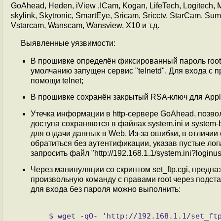
GoAhead, Heden, iView ,ICam, Kogan, LifeTech, Logitech, M
skylink, Skytronic, SmartEye, Sricam, Sricctv, StarCam, S
Vstarcam, Wanscam, Wansview, X10 и т.д.
Выявленные уязвимости:
В прошивке определён фиксированный пароль root (
умолчанию запущен сервис "telnetd". Для входа с 
помощи telnet;
В прошивке сохранён закрытый RSA-ключ для Apple 
Утечка информации в http-сервере GoAhead, позв
доступа сохраняются в файлах system.ini и system-
для отдачи данных в Web. Из-за ошибки, в отличии
обратиться без аутентификации, указав пустые ло
запросить файл "http://192.168.1.1/system.ini?loginu
Через манипуляции со скриптом set_ftp.cgi, предн
произвольную команду с правами root через подстано
для входа без пароля можно выполнить:
   $ wget -qO- 'http://192.168.1.1/set_ftp.cgi?