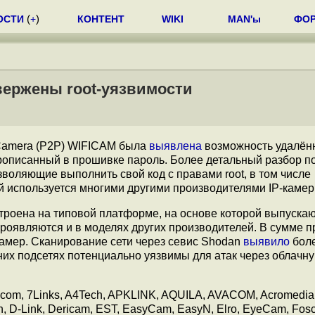
ОСТИ
(
+
)
КОНТЕНТ
WIKI
MAN'ы
ФО
вержены root-уязвимости
 Camera (P2P) WIFICAM была
выявлена
возможность удалён
 прописанный в прошивке пароль. Более детальный разбор по
зволяющие выполнить свой код с правами root, в том числе
й используется многими другими производителями IP-камер
строена на типовой платформе, на основе которой выпуска
проявляются и в моделях других производителей. В сумме 
амер. Сканирование сети через севис Shodan
выявило
боле
них подсетях потенциально уязвимы для атак через облачн
om, 7Links, A4Tech, APKLINK, AQUILA, AVACOM, Acromedia,
asion, D-Link, Dericam, EST, EasyCam, EasyN, Elro, EyeCam, Fos