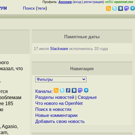
Профиль:
Аноним
(
вход
|
регистрация
)
неRU
opennet.me
РУМ
Поиск
(
теги
)
Памятные даты
17 июля
Slackware
исполнилось 33 года
ного
казал, что
Навигация
.
ются
Каналы:
проблемам
Разделы новостей
|
Сводные
е 185
Что нового на OpenNet
ую
Поиск в новостях
Новые комментарии
Добавить свою новость
 Agasio,
cam,