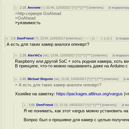
2.18
,
Аноним
(
-
), 01:40, 12/03/2017 [
^
] [
^^
] [
^^^
] [
ответить
]
[
к модератор
>http-сервере GoAhead
>GoAhead
>уязвимость
1.8
,
DeerFriend
(
?
), 22:54, 11/03/2017 [
ответить
] [
﹢﹢﹢
] [
· · ·
]
[
↓
] [
↑
] [
к модер
А есть для таких камер аналоги опенврт?
2.28
,
AlexYeCu
(
ok
), 13:56, 12/03/2017 [
^
] [
^^
] [
^^^
] [
ответить
]
[
к модерат
Raspberry или другой SoC + хоть родная камера, хоть ве
В принципе, что-то можно нашаманить даже на Arduino с 
2.40
,
Michael Shigorin
(
ok
), 21:02, 12/03/2017 [
^
] [
^^
] [
^^^
] [
ответить
]
[
к 
> А есть для таких камер аналоги опенврт?
Хозяйке на заметку:
https://packages.altlinux.org/vargus
(чт
3.68
,
DeerFriend
(
?
), 21:19, 14/03/2017 [
^
] [
^^
] [
^^^
] [
ответить
]
[
к м
Я не понимать, как этот vargus можно установить н
Вопрос был о прошивке для камер с целью получени