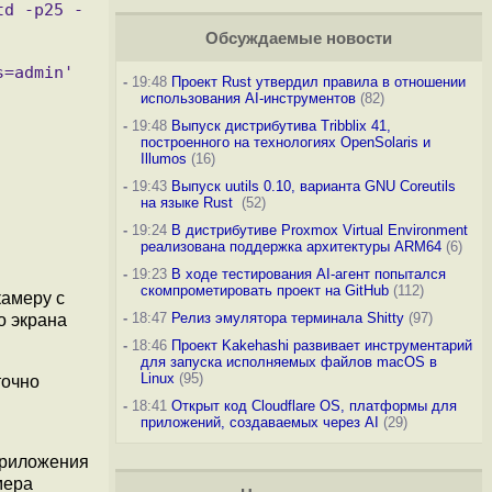
td -p25 -
Обсуждаемые новости
-
19:48
Проект Rust утвердил правила в отношении
использования AI-инструментов
(82)
-
19:48
Выпуск дистрибутива Tribblix 41,
построенного на технологиях OpenSolaris и
Illumos
(16)
-
19:43
Выпуск uutils 0.10, варианта GNU Coreutils
на языке Rust
(52)
-
19:24
В дистрибутиве Proxmox Virtual Environment
реализована поддержка архитектуры ARM64
(6)
-
19:23
В ходе тестирования AI-агент попытался
скомпрометировать проект на GitHub
(112)
камеру с
-
18:47
Релиз эмулятора терминала Shitty
(97)
о экрана
-
18:46
Проект Kakehashi развивает инструментарий
для запуска исполняемых файлов macOS в
Linux
(95)
точно
-
18:41
Открыт код Cloudflare OS, платформы для
приложений, создаваемых через AI
(29)
приложения
мера