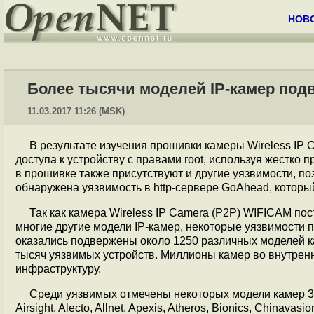
НОВ
Более тысячи моделей IP-камер под
11.03.2017 11:26 (MSK)
В результате изучения прошивки камеры Wireless IP
доступа к устройству с правами root, используя жестко
в прошивке также присутствуют и другие уязвимости, по
обнаружена уязвимость в http-сервере GoAhead, которы
Так как камера Wireless IP Camera (P2P) WIFICAM по
многие другие модели IP-камер, некоторые уязвимости 
оказались подвержены около 1250 различных моделей к
тысяч уязвимых устройств. Миллионы камер во внутрен
инфраструктуру.
Среди уязвимых отмечены некоторых модели камер 3c
Airsight, Alecto, Allnet, Apexis, Atheros, Bionics, Chinav