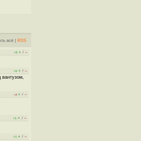
ть всё
|
RSS
+
–
/
+5
+
–
/
+6
 вантузом,
+
–
/
–4
+
–
/
+1
+
–
/
+1